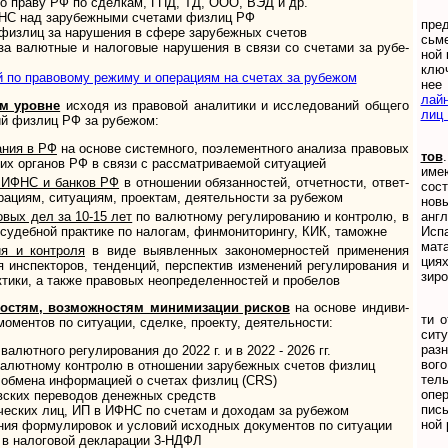
 праву РФ по сделкам, ГПД, ТД, ООО, ВЭД и др.
НС над зарубеж­ными счетами физлиц РФ
пред
 физлиц за нару­шения в сфере зару­бежных счетов
сь­ме
 валют­ные и нало­говые нару­ше­ния в связи со сче­тами за рубе­
ной 
клю­
й по правовому режиму и операциям на счетах за рубежом
нее
лайн
м уровне
исхо­дя из пра­во­вой ана­ли­ти­ки и ис­сле­до­ва­ний обще­го
лиц 
ий физ­лиц РФ за ру­бе­жом:
ания в РФ
на основе сис­тем­ного, по­эле­мен­т­но­го ана­ли­за пра­во­вых
тов
­щих ор­га­нов РФ в связи с рас­смат­рива­емой ситу­ацией
име­
 ИФНС и бан­ков РФ
в отно­ше­нии обя­зан­нос­тей, отчет­но­сти, ответ­
со­с
а­циям, ситу­а­циям, про­ек­там, де­я­тель­нос­ти за ру­бе­жом
но­в
овых дел за 10-15 лет
по ва­лют­но­му ре­гу­ли­ро­ва­нию и кон­т­ро­лю, в
анг­
о су­деб­ной прак­тике по нало­гам, фин­мони­то­рингу, КИК, таможне
Ис­п
ма­т
я и контроля
в виде выяв­лен­ных за­ко­но­мер­нос­тей при­ме­не­ния
циях
ин­с­пек­то­ров, тен­ден­ций, пер­с­пек­тив из­ме­не­ний ре­гу­ли­ро­ва­ния и
зи­р
­ти­ки, а также пра­во­вых не­оп­ре­де­лен­нос­тей и пробелов
ям, воз­мож­нос­тям мини­ми­за­ции рис­ков
на основе ин­ди­ви­
ти о
мо­мен­тов по ситу­а­ции, сделке, про­екту, дея­тель­ности:
си­т
раз­н
тного регу­ли­ро­ва­ния до 2022 г. и в 2022 - 2026 гг.
во­г
ютному контролю в отно­ше­нии зару­беж­ных сче­тов физ­лиц
тель
обмена инфор­мацией о сче­тах физ­лиц (CRS)
опе­
вских переводов дене­жных средств
пись­
еских лиц, ИП в ИФНС по сче­там и дохо­дам за рубежом
ной р
ния формулировок и условий исходных документов по ситуации
 в налоговой декларации 3-НДФЛ