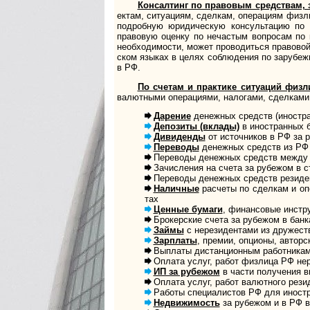
Консалтинг по правовым средствам, зако
ек­там, ситу­а­циям, сдел­кам, опе­ра­циям физ­
под­роб­ную юридическую кон­суль­та­цию по 
право­вую оценку по неча­стым воп­росам по ко
необ­ходи­мости, может про­во­диться пра­во­вой 
ском язы­ках в целях соблю­де­ния по зару­беж­
в РФ.
По счетам и практике ситуаций физ
валют­ными опе­ра­ци­ями, нало­гами, сдел­ками 
Дарение
денежных средств (иностран
Депозиты (вклады)
в иностранных ба
Дивиденды
от источников в РФ за руб
Переводы
денежных средств из РФ н
Переводы денежных средств между ва
Зачисления на счета за рубежом в ст
Переводы денежных средств резидента
Наличные
расчеты по сделкам и опер
тах
Ценные бумаги
, финансовые инстру
Брокерские счета за рубежом в банках
Займы
с нерезидентами из дружеств
Зарплаты
, премии, опционы, авторски
Выплаты дистанционным работникам к
Оплата услуг, работ физлица РФ нер
ИП за рубежом
в части получения выр
Оплата услуг, работ валютного рези­де
Работы специалистов РФ для иностр
Недвижимость
за рубежом и в РФ в ч