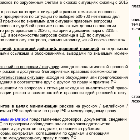
исков по зарубе­жным сче­там в схо­жих ситу­а­циях физ­лиц с 2015
плат
азных кате­го­риях ситу­а­ций и раз­ных тема­ти­ках воп­росов
рецедентов по си­ту­а­ции по вы­бор­ке 600-700 нети­по­вых дел
опи­
рактики по зна­чи­мым для ситу­а­ции пра­во­вым воп­росам
те­м
осов в судеб­ной прак­тике по валют­ным делам по ана­логии
ться
регулирования в 2026 г., исто­рии и дина­мике норм с 2015 г.
ЦБ и возможностям за­про­сов физ­лица в ЦБ по ситу­ации
 валютному контролю, фин­мо­ни­то­рингу, «знай сво­его кли­ента»
й, стра­те­гией дей­ст­вий, пра­во­вой по­зи­цией
по отдель­ным
о­выми ссыл­ками и обо­сно­ва­ни­ями, выво­дами по зна­чи­мым момен­
ешений по вопросам / ситуации
исходя из ана­ли­ти­чес­кой пра­во­вой
 рис­ков и доступ­ных бла­го­при­ят­ных пра­во­вых воз­мож­нос­тей
оятельствами ситуации
исходя из обсу­ж­де­ния или пред­по­ло­же­ния
­де­ния в соот­вет­ст­вие друг с дру­гом по праву и прак­тике РФ
ешениям по вопросам / ситуации
исходя из ана­ли­ти­чес­кой пра­во­
за­ции рис­ков и воз­мож­нос­тей и срав­не­ния идей реше­ний с ситу­
стра
ло­ж
тов в целях мини­ми­за­ции рис­ков
на рус­ском / анг­лий­ском /
физлиц РФ за рубе­жом по праву РФ и меж­ду­на­род­ному праву:
льным анализом
представленных дого­во­ров, доку­мен­тов, све­дений
С
по про­вер­кам соблю­де­ния валют­ного зако­но­да­тель­ства
­ров и доку­мен­тов по сде­лке, опе­ра­ции за руб­ежом
орам, конт­рак­там, сог­ла­ше­ниям по сдел­кам и опе­рациям
 по меж­ду­на­род­ному праву и праву РФ