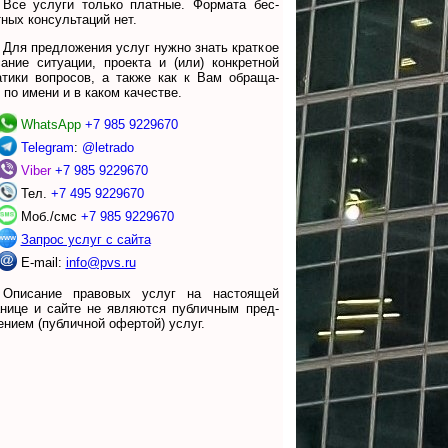
Все ус­лу­ги толь­ко плат­ные. Фор­ма­та бес­
­ных кон­суль­та­ций нет.
Для предложения услуг нужно знать крат­кое
са­ние ситу­а­ции, про­ек­та и (или) кон­к­рет­ной
а­ти­ки воп­ро­сов, а также как к Вам обра­ща­
 по имени и в ка­ком ка­че­стве.
WhatsApp
+7 985 9229670
Telegram
:
@letrado
Viber
+7 985 9229670
Тел.
+7 495 9229670
Моб./смс
+7 985 9229670
Запрос услуг с сайта
E-mail:
info@pvs.ru
Описание правовых услуг на настоящей
­нице и сайте не яв­ля­ют­ся пуб­лич­ным пред­
е­ни­ем (пуб­лич­ной офер­той) услуг.