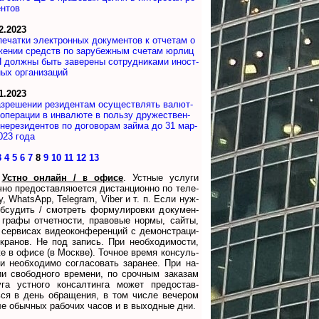
н­тов
2.2023
ечатки эле­к­т­рон­ных до­ку­мен­тов к от­че­там о
же­нии средств по за­ру­беж­ным сче­там юр­лиц
 долж­ны быть за­ве­ре­ны со­труд­ни­ка­ми ино­ст­
ных ор­га­ни­заций
1.2023
зрешении ре­зи­ден­там осу­ще­ст­в­лять ва­лют­
опе­ра­ции в ин­ва­лю­те в поль­зу дру­же­ст­вен­
не­ре­зи­ден­тов по до­го­во­рам зай­ма до 31 мар­
023 года
3
4
5
6
7
8
9
10
11
12
13
Устно онлайн / в офисе
. Уст­ные ус­лу­ги
но пре­дос­тав­ля­юет­ся дис­тан­ци­он­но по те­ле­
у, WhatsApp, Te­le­gram, Viber и т. п. Ес­ли нуж­
б­су­дить / смот­реть фор­му­ли­ров­ки до­ку­мен­
 гра­фы от­чет­нос­ти, пра­во­вые нор­мы, сай­ты,
сер­ви­сах ви­део­кон­фе­рен­ций с де­мон­ст­ра­ци­
к­ра­нов. Не под за­пись. При не­об­хо­ди­мос­ти,
же в офи­се (в Моск­ве). Точ­ное вре­мя кон­суль­
ии не­об­хо­ди­мо со­гла­со­вать за­ра­нее. При на­
ии сво­бод­но­го вре­ме­ни, по сроч­ным за­ка­зам
у­га уст­но­го кон­сал­тин­га мо­жет пре­дос­тав­
­ся в день обра­ще­ния, в том чис­ле ве­че­ром
ле обыч­ных ра­бо­чих ча­сов и в вы­ход­ные дни.