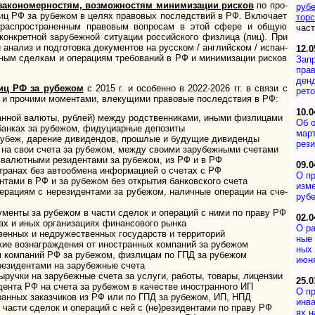
­но­мер­нос­тям, воз­мож­нос­тям мини­ми­за­ции рис­ков
по про­
ру­б
лиц РФ за рубе­жом в це­лях пра­во­вых послед­ст­вий в РФ. Вклю­ча­ет
тор­
рас­про­стра­нен­ным право­вым воп­ро­сам в этой сфере и об­щую
част
нк­рет­ной зару­беж­ной ситу­ации рос­сий­ского физлица (лиц). При
ана­лиз и под­го­то­вка доку­мен­тов на рус­ском / анг­лий­ском / испан­
12.0
ным сдел­кам и опе­ра­циям тре­бо­ва­ний в РФ и мини­ми­за­ции рисков
Запр
пра­в
ден­
лиц РФ за рубежом
с 2015 г. и особенно в 2022-2026 гг. в связи с
ре­т
и про­чи­ми мо­мен­та­ми, вле­ку­щими пра­во­вые послед­ствия в РФ:
10.0
ной валюты, рублей) между род­ствен­ни­ками, иными физ­лицами
Об о
нках за рубе­жом, фиду­ци­ар­ные депо­зиты
мар­
еж, да­ре­ние ди­ви­ден­дов, прош­лые и бу­ду­щие ди­ви­денды
ре­з
а свои счета за рубе­жом, между сво­ими зару­беж­ными счетами
лют­ными рези­ден­тами за рубе­жом, из РФ и в РФ
09.0
ранах без авто­об­мена инфор­ма­цией о счетах с РФ
О пр
ми в РФ и за рубе­жом без откры­тия бан­ков­ского счета
из­ме
ациям с нере­зи­ден­тами за ру­бежом, налич­ные опе­ра­ции на сче­
руб
менты за рубе­жом в части сде­лок и опера­ций с ними по праву РФ
02.0
 и иных орга­ни­за­циях финан­со­вого рынка
О ра
енных и недружественных госу­дарств и тер­ри­торий
ные 
е вознаг­раж­де­ния от ино­ст­ран­ных ком­па­ний за рубежом
ных 
омпаний РФ за ру­бе­жом, физ­ли­цам по ГПД за ру­бе­жом
июня
езидентами на зару­беж­ные счета
учки на зару­беж­ные сче­та за ус­луги, ра­боты, то­вары, лицен­зии
25.0
нта РФ на счета за ру­бе­жом в каче­стве ино­ст­ран­ного ИП
О пр
анных заказчиков из РФ или по ГПД за рубежом, ИП, НПД
ин­в
асти сде­лок и опера­ций с ней c (не)ре­зи­ден­тами по праву РФ
ях н