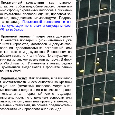
Письменный консалтинг
, как пра­ви­ло,
­став­ля­ет со­бой под­роб­ное рас­смот­ре­ние пи­
н­но сфор­му­ли­ро­ван­ных во­п­ро­сов в пи­сь­мен­
кон­суль­та­ции, пра­во­вой оце­нке, пра­во­вом за­
че­нии, юри­ди­чес­ком ме­мо­ран­думе. Под­роб­
 на стра­нице
Пись­мен­ный кон­сал­тинг и он­
 кон­суль­та­ции по сче­там и си­ту­а­ци­ям физ­
РФ за ру­бежом
.
Правовой анализ / подготовка до­ку­мен­
. В ка­че­стве про­вер­ки и (или) из­ме­не­ния уже
ю­щих­ся (про­ек­тов) до­го­во­ров и до­ку­мен­тов,
­тав­ле­ния до­пол­ни­тель­ных со­г­ла­ше­ний или
ых кон­т­рак­тов и до­ку­мен­тов. В ос­нов­ном на
лий­с­ком язы­ке или англ./рус. По си­ту­а­ци­ям в
а­нии на ис­пан­с­ком язы­ке или исп./рус. В фор­
ах Word или pdf. Из­ме­не­ния в но­вых ре­дак­
 до­ку­мен­тов вы­де­ля­ют­ся в фор­ма­те ре­цен­
о­ва­ния в Word.
Варианты услуг
. Как пра­ви­ло, в за­ви­си­мос­
т об­сто­я­тельств и осо­бен­нос­тей кон­к­рет­ной
у­ации или (те­ма­ти­ки) воп­ро­сов мо­гут быть
ые ва­ри­ан­ты со­дер­жа­ния и сто­и­мос­ти пра­во­
о кон­сал­тин­га - пер­вич­ный или с пред­ва­ри­
­ным ана­ли­зом, по от­дель­ным воп­ро­сам или
ра­ци­ям, по си­ту­а­ции или про­екту в це­лом, с
мен­ны­ми те­зи­са­ми, на ос­но­ве пред­ва­ри­тель­
аз­ра­бот­ки или пра­во­во­го ана­ли­за и др.