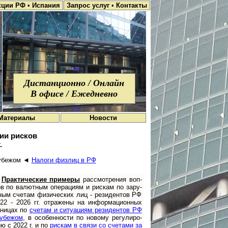
кции РФ
•
Испания
Запрос услуг
•
Контакты
Дистанционно / Онлайн
В офисе / Ежедневно
Материалы
Новости
ии рисков
.
рубе­жом ◄
Налоги физлиц в РФ
Практические примеры
рассмотрения во­п­
ов по ва­лют­ным опе­ра­ци­ям и рис­кам по за­ру­
ным сче­там фи­зи­чес­ких лиц - ре­зи­ден­тов РФ
22 - 2026 гг. от­ра­же­ны на ин­фор­ма­ци­он­ных
­ни­цах по
сче­там и си­ту­а­ци­ям ре­зи­ден­тов РФ
у­бе­жом
, в осо­бен­нос­ти по но­во­му ре­гу­ли­ро­
ию с 2022 г. и по
рис­кам в свя­зи со сче­та­ми за