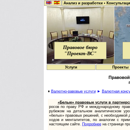
Анализ и разработки
•
Консультац
Правовое бюро
"Проект-ВС"
Услуги
Проекты
Правовой
♦
Валютно-равовые услуги
►
Валют­ная кон­су
«Белые» правовые услуги в партнерс
ро­сов по праву РФ и меж­ду­на­род­ному праву
рубе­жом на деталь­ном ана­лити­чес­ком уро
«белых» пра­во­вых реше­ний, с необхо­ди­мой д
хо­дов и мен­та­ли­те­тов, по ана­ло­гии с при­
насто­я­щем сайте.
Под­роб­нее
на стра­ни­це пр