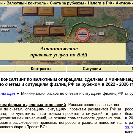
ии
•
Валютный контроль
•
Счета за рубежом
•
Налоги в РФ
•
Антисан
Аналитические
правовые услуги по ВЭД
Контракты
Ситуации
 консалтинг по валютным операциям, сделкам и минимизац
по счетам и ситуациям физлиц РФ за рубежом в 2022 - 2026 гг
ль­та­ция
► Мини­ми­за­ция рис­ков по сче­там и ситу­а­циям физ­лиц РФ за 
ком формате дело­вых отно­ше­ний
. Рас­смо­т­ре­ние пра­во­вых воп­
 по сче­там, опе­ра­циям, ситу­а­циям, про­ек­там рези­ден­тов РФ за
ро­с
­вне, по чувст­ви­тель­ным точ­кам проек­тов и ситу­аций, в целях
беж­
ета­лиза­цией объяс­не­ний, на основе сов­мес­тимо­сти дело­вых под­
в 20
ме­рами рас­смот­ре­ния пра­во­вых воп­ро­сов в раз­деле ново­стей на
стра
а­во­вого бюро «Проект-ВС».
за р
ва­н