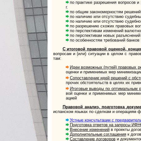
по практике разрешения вопросов и р
г.
по общим закономерностям решений в р
по наличию или отсутствию судебных п
по наличию или отсутствию судебной п
по разрешению схожих правовых вопр
по перспективам изменений валютного 
по перспективам новых разъяснений 
по особенностям требований банков по
С итоговой правовой оценкой, концепцие
воп­ро­сам и (или) си­ту­а­ции в целом с пра­в
там:
Идеи возможных (путей) правовых р
оценки и при­ме­ни­мых мер мини­ми­за­ции
Сопоставление идей решений с обст
про­чих обсто­я­тельств в целях их при­ве
Итоговые выводы по оптимальным р
вой оценки и при­ме­ни­мых мер мини­ми­
ацией
Правовой анализ, подготовка докумен
испан­ском язы­ках по сдел­кам и опе­ра­циям 
Устные консультации с предварите
Подготовка ответов на запросы ИФН
Внесение изменений
в проекты догово
Дополнительные соглашения
к догов
Составление договоров
и документов