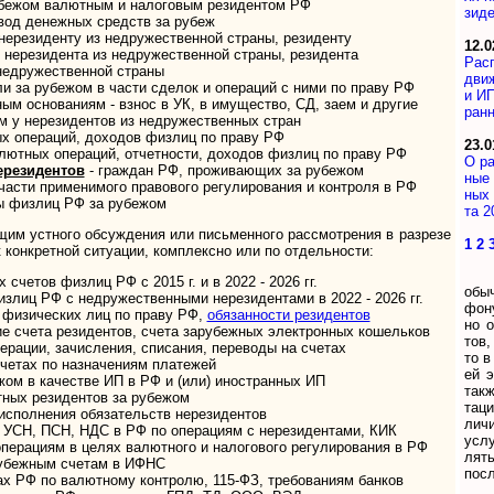
ежом валютным и нало­го­вым рези­ден­том РФ
зи­де
од дене­ж­ных средств за рубеж
ези­денту из недру­жест­вен­ной страны, рези­денту
12.0
ре­зи­дента из недру­жест­вен­ной страны, рези­дента
Расп
дру­жест­вен­ной страны
дви­
и за рубе­жом в части сде­лок и опера­ций с ними по праву РФ
и ИП
м основаниям - взнос в УК, в иму­щес­тво, СД, заем и дру­гие
ран­
у нерези­ден­тов из недру­жест­вен­ных стран
 опе­ра­ций, дохо­дов физ­лиц по праву РФ
23.0
ютных опера­ций, отчет­ности, дохо­дов физ­лиц по праву РФ
О ра
е­зи­де­нтов
- граж­дан РФ, про­жи­ваю­щих за ру­бежом
ные 
асти при­ме­ни­мого пра­во­вого регу­ли­ро­ва­ния и конт­роля в РФ
ных 
ы физлиц РФ за рубежом
та 2
­щим уст­но­го обсуж­де­ния или пись­мен­ного рас­смот­ре­ния в раз­резе
1
2
он­к­рет­ной ситу­а­ции, комп­лек­сно или по от­дель­ности:
четов физлиц РФ с 2015 г. и в 2022 - 2026 гг.
обы­ч
иц РФ с недру­жест­вен­ными нере­зи­ден­тами в 2022 - 2026 гг.
фо­н
 физичес­ких лиц по праву РФ,
обя­зан­но­сти рези­дентов
но о
счета резиден­тов, счета зару­беж­ных элек­т­рон­ных коше­ль­ков
тов,
ции, зачис­ле­ния, спи­са­ния, пере­воды на счетах
то в 
тах по назна­че­ниям пла­те­жей
ей э
м в качестве ИП в РФ и (или) ино­ст­ран­ных ИП
так­
ных резидентов за рубежом
та­ц
сполнения обязательств нере­зиден­тов
ли­ч
 УСН, ПСН, НДС в РФ по операциям с нерезидентами, КИК
ус­л
ациям в це­лях ва­лют­ного и нало­го­вого регу­ли­ро­ва­ния в РФ
лять
рубежным счетам в ИФНС
пос­
ах РФ по валютному контролю, 115-ФЗ, требованиям банков