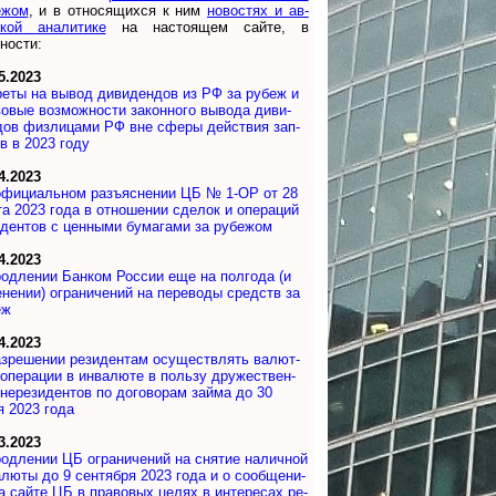
е­жом
, и в от­но­ся­щих­ся к ним
но­вос­тях и ав­
ской ана­ли­ти­ке
на на­с­то­я­щем сай­те, в
ности:
5.2023
еты на вы­вод ди­ви­ден­дов из РФ за ру­беж и
о­вые воз­мож­но­сти за­кон­но­го вы­во­да ди­ви­
дов физ­ли­ца­ми РФ вне сфе­ры дей­ст­вия за­п­
ов в 2023 году
4.2023
фициальном разъ­яс­не­нии ЦБ № 1-ОР от 28
та 2023 го­да в от­но­ше­нии сде­лок и опе­ра­ций
и­ден­тов с цен­ны­ми бу­ма­га­ми за рубежом
4.2023
одлении Бан­ком Рос­сии еще на пол­го­да (и
­не­нии) ог­ра­ни­че­ний на пе­ре­во­ды средств за
еж
4.2023
зрешении ре­зи­ден­там осу­щест­в­лять ва­лют­
опе­ра­ции в ин­ва­лю­те в поль­зу дру­жест­вен­
не­ре­зи­ден­тов по до­го­во­рам зай­ма до 30
 2023 года
3.2023
одлении ЦБ ог­ра­ни­че­ний на сня­тие на­ли­ч­ной
а­лю­ты до 9 сен­тяб­ря 2023 го­да и о со­об­ще­ни­
а сай­те ЦБ в пра­во­вых це­лях в ин­те­ре­сах ре­