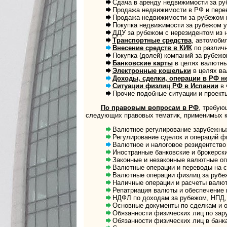
Сдача в аренду недвижимости за руб
Продажа недвижимости в РФ и перев
Продажа недвижимости за рубежом нер
Покупка недвижимости за рубежом у не
ДДУ за рубежом с нерезидентом из не
Транспортные средства
, автомобил
Внесение средств в КИК
по различны
Покупка (долей) компаний за рубежом 
Банковские карты
в целях валют­ных
Электронные кошельки
в целях вал
Доходы, сделки, операции в РФ нер
Ситуации физлиц РФ в Испании
в ч
Прочие подобные ситуации и проект
По правовым вопросам в РФ
, тре­бую
следу­ющих право­вых тема­тик, при­ме­ни­мых к к
Валютное регулирование зарубежных с
Регулирование сделок и операций физл
Валютное и налоговое резидентство
Иностранные банковские и брокерские 
Законные и незаконные валютные опера
Валютные операции и переводы на сче
Валютные операции физлиц за рубежо
Наличные операции и расчеты валют
Репатриация валюты и обеспечение и
НДФЛ по доходам за рубежом, НПД,
Основные документы по сделкам и опер
Обязанности физических лиц по за
Обязанности физических лиц в банк