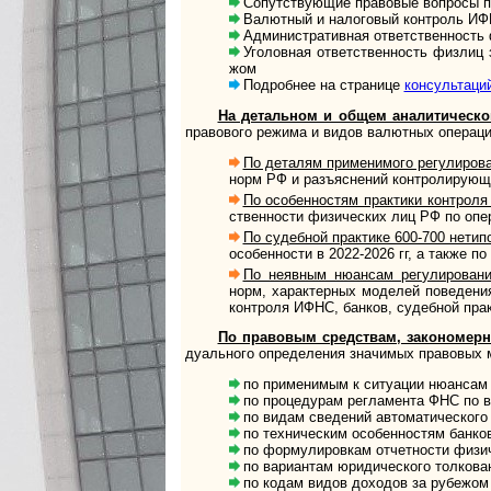
Сопутствующие правовые вопросы по
Валютный и налоговый контроль ИФ
Административная ответ­ствен­ность
Уголовная ответственность физлиц за
жом
Подробнее на странице
консультаци
На детальном и общем аналитическо
пра­во­вого режи­ма и видов ва­лют­ных опе­ра­ц
По деталям применимого регулиров
норм РФ и разъ­яс­не­ний кон­т­ро­ли­ру­ю
По особенностям практики контроля
ст­вен­но­сти физи­чес­ких лиц РФ по опе­р
По судебной практике 600-700 нетип
осо­бен­но­сти в 2022-2026 гг, а также п
По неявным нюансам регулировани
норм, ха­рак­тер­ных мо­де­лей по­ве­де­ния 
кон­т­ро­ля ИФНС, бан­ков, су­деб­ной прак
По правовым средствам, закономерност
ду­аль­но­го опре­де­ле­ния зна­чи­мых право­вых 
по применимым к ситуации нюансам валю
по процедурам регламента ФНС по вал
по видам сведений автоматического 
по техническим особенностям банко
по формулировкам отчетности физич
по вариантам юридического толкова
по кодам видов доходов за рубежом