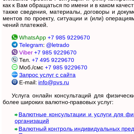
как к Вам об­ра­ща­ться по име­ни и в ка­ком ка­че­ст­
также све­де­ния, ма­те­ри­а­лы, до­го­во­ры и до­ку­
мен­тов по про­ек­ту, си­ту­а­ции и (или) опе­ра­ци­я
че­ний пла­тежей.
WhatsApp
+7 985 9229670
Telegram
:
@letrado
Viber
+7 985 9229670
Тел.
+7 495 9229670
Моб./смс
+7 985 9229670
Запрос услуг с сайта
E-mail:
info@pvs.ru
Ус­лу­га онлайн кон­суль­та­ций для физи­чес­ки
более ши­ро­ких валю­тно-­пра­во­вых услуг:
Валют­ные кон­суль­та­ции и услуги для фи
орга­ни­за­ций
Валют­ный конт­роль инди­ви­ду­аль­ных пред­