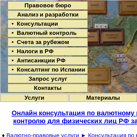
Правовое бюро
Анализ и разработки
• Консультации
• Валютный контроль
• Счета за рубежом
• Налоги в РФ
• Антисанкции РФ
• Консалтинг по Испании
Запрос услуг
Контакты
Услуги
Материалы
Онлайн консультация по валютному
контролю для физических лиц РФ за
♦
Валютно-правовые услуги
►
Кон­суль­та­ция по