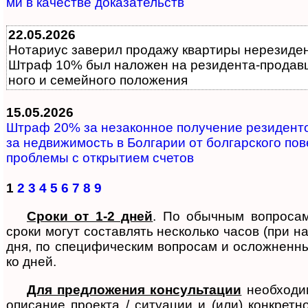
ми в ка­че­ст­ве до­ка­за­те­ль­ств
22.05.2026
Нотариус за­ве­рил про­да­жу квар­ти­ры не­ре­зи­ден
Штраф 10% был на­ло­жен на ре­зи­ден­та-­про­дав­ца
но­го и се­мей­но­го по­ло­жения
15.05.2026
Штраф 20% за не­за­кон­ное по­лу­че­ние ре­зи­ден­то
за не­д­ви­жи­мость в Бол­га­рии от бол­гар­с­ко­го по­в
проб­ле­мы с от­кры­ти­ем сче­тов
1
2
3
4
5
6
7
8
9
Сроки от 1-2 дней
. По обыч­ным воп­ро­сам 
сроки мо­гут со­став­лять не­ско­ль­ко ча­сов (при н
дня, по спе­ци­фи­чес­ким воп­ро­сам и осло­ж­нен­ным
ко дней.
Для предложения консультации
необ­хо­ди­
опи­са­ние про­е­к­та / си­ту­а­ции и (или) кон­к­ре­т­н