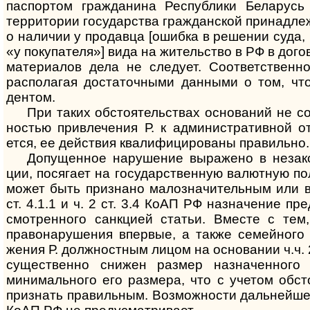
паспор­том гражда­нина Рес­пуб­лики Бела­русь
терри­тории госу­дарства граж­дан­ской принад­леж
о нали­чии у про­давца [ошибка в реше­нии суда
«у поку­па­теля»] вида на житель­ство в РФ в дого
матери­алов дела не сле­дует. Соот­ветст­венно
распо­лагая доста­точ­ными дан­ными о том, что 
дентом.
При таких обстоятельствах оснований не согл
но­стью при­вле­чения Р. к адми­нист­ратив­ной о
ется, ее дейст­вия квали­фициро­ваны пра­вильно.
Допущенное нарушение выражено в незакон
ции, пося­гает на госу­дарст­вен­ную валют­ную по
может быть приз­нано мало­значи­тель­ным или в
ст. 4.1.1 и ч. 2 ст. 3.4 КоАП РФ назна­чение пре
смот­рен­ного санк­цией ста­тьи. Вме­сте с тем
право­нару­шения впер­вые, а также семей­ного 
жения Р. долж­ност­ным лицом на осно­вании ч.ч. 
сущест­венно сни­жен раз­мер назна­чен­ног
минима­льного его раз­мера, что с уче­том обст
приз­нать прави­льным. Возмож­ности даль­ней­ше