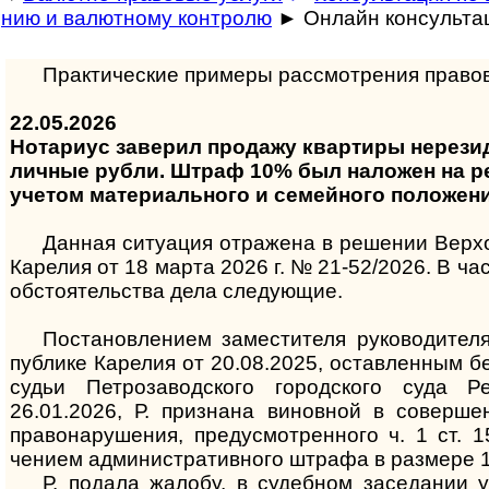
нию и валют­ному кон­т­ролю
► Он­лайн кон­суль­та­
Практические примеры рас­смот­ре­ния пра­во­в
22.05.2026
Нотариус за­ве­рил про­да­жу квар­ти­ры не­ре­зи­де
лич­ные руб­ли. Штраф 10% был на­ло­жен на ре­з
уче­том ма­те­ри­а­ль­но­го и се­мей­но­го по­ло­жен
Данная ситуация отражена в решении Верхо
Каре­лия от 18 марта 2026 г. № 21-52/2026. В час
обстоя­тель­ства дела сле­дующие.
Постановлением заместителя руководителя
пуб­лике Каре­лия от 20.08.2025, остав­ленным 
судьи Петро­завод­ского город­ского суда Р
26.01.2026, Р. приз­нана винов­ной в совер­шен
право­нару­шения, преду­смот­рен­ного ч. 1 ст.
чением админи­стра­тив­ного штрафа в раз­мере 
Р. подала жалобу, в судебном заседании ук