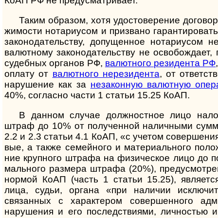
КоАП РФ не преду­смат­ривает.
Таким образом, хотя удостоверение договор
жи­мо­сти нота­риу­сом и приз­вано гаран­тиро­вать
законо­датель­ству, допу­щенное нотари­усом не
валют­ному законо­датель­ству не осво­бож­дает,
судеб­ных орга­нов РФ,
валют­ного рези­дента РФ
оплату от
валют­ного нерези­дента
, от ответ­с
нару­шение как за
неза­кон­ную валют­ную опер
40%, согла­сно части 1 ста­тьи 15.25 КоАП.
В данном случае должностное лицо налог
штраф до 10% от полу­чен­ной налич­ными сумм
2.2 и 2.3 ста­тьи 4.1 КоАП, «с уче­том совер­шен
вые, а также семей­ного и мате­риаль­ного поло
ние круп­ного штрафа на физи­ческое лицо до п
маль­ного раз­мера штрафа (20%), преду­смот­ре
нор­мой КоАП (часть 1 ста­тьи 15.25), явля­етс
лица, судьи, органа «при нали­чии исклю­чите
связан­ных с харак­тером совер­шенного адми
наруше­ния и его послед­ствиями, лично­стью и