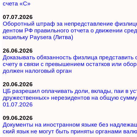
сче­та «С»
07.07.2026
Оборотный штраф за не­пред­став­ле­ние физ­ли­цо
ден­том РФ пра­ви­ль­но­го от­че­та о дви­же­нии сред
ко­ше­ль­ку Paysera (Литва)
26.06.2026
Доказывать обя­зан­ность физ­ли­ца пред­ста­вить от
сче­ту в свя­зи с пре­вы­ше­ни­ем ос­тат­ков или обо
дол­жен на­ло­го­вый орган
20.06.2026
ЦБ разрешил опла­чи­вать до­ли, вкла­ды, паи в ус­т
дру­жест­вен­ных» не­ре­зи­ден­тов на об­щую сум­м
01.07.2026
09.06.2026
Документы на ино­ст­ран­ном язы­ке без над­ле­жа­ще
ский язык не мо­гут быть при­ня­ты ор­га­на­ми ва­лют­