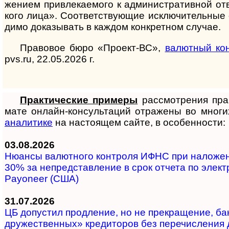
жением привле­кае­мого к админи­стра­тивной от
кого лица». Соответ­ствую­щие исклю­читель­ные 
димо доказы­вать в каж­дом конкрет­ном случае.
Правовое бюро «Проект-ВС»,
валютный кон
pvs.ru, 22.05.2026 г.
Практические примеры
рас­смот­ре­ния пра­
ма­те он­лайн-кон­суль­та­ций от­ра­же­ны во мно­г
ана­ли­ти­ке
на на­с­то­я­щем сай­те, в осо­бен­ности:
03.08.2026
Нюансы валют­но­го кон­т­ро­ля ИФНС при на­ло­же­н
30% за не­пред­с­та­в­ле­ние в срок от­че­та по эле­к­т­
Payoneer (США)
31.07.2026
ЦБ допустил продле­ние, но не пре­кра­ще­ние, бан
дру­же­ст­вен­ных» кре­ди­то­ров без пе­ре­чис­ле­ни