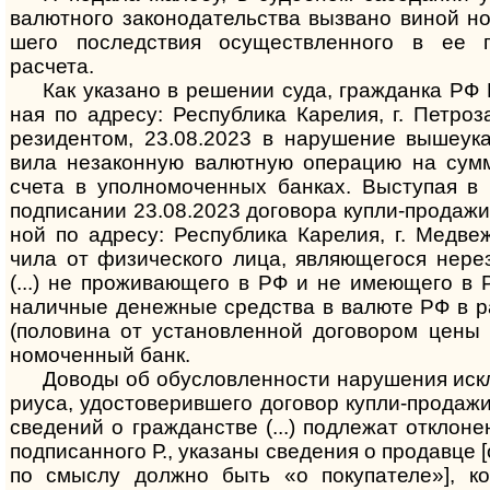
валют­ного зако­нода­тель­ства выз­вано виной но
шего послед­ствия осущест­влен­ного в ее пр
расчета.
Как указано в решении суда, гражданка РФ Р., (.
ная по адресу: Рес­пуб­лика Каре­лия, г. Петро­з
рези­дентом, 23.08.2023 в нару­шение вышеука
вила неза­конную валют­ную опера­цию на сум
счета в упол­номо­чен­ных бан­ках. Высту­пая в
подпи­сании 23.08.2023 дого­вора купли-­про­дажи
ной по адресу: Рес­пуб­лика Каре­лия, г. Мед­вежь
чила от физи­чес­кого лица, являю­щегося нере­
(...) не прожи­вающего в РФ и не имею­щего в 
налич­ные денеж­ные сред­ства в валюте РФ в р
(поло­вина от уста­нов­лен­ной дого­вором цены
номо­чен­ный банк.
Доводы об обусловленности нарушения иск
ри­уса, удосто­верив­шего дого­вор купли-­про­даж
све­дений о граж­данстве (...) под­лежат откло­не
подпи­санного Р., ука­заны све­дения о про­давце
по смыслу должно быть «о поку­пателе»], кот