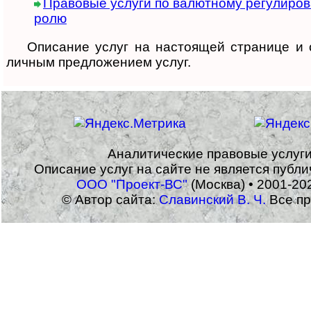
Пра­во­вые услуги по ва­лют­но­му ре­гу­ли­ро­в
ролю
Описание услуг на настоящей стра­нице и са
лич­ным пред­ло­же­нием услуг.
Аналитические правовые услуг
Описание услуг на сайте не является публ
ООО "Проект-ВС"
(Москва) • 2001-20
© Автор сайта:
Славинский В. Ч.
Все пр