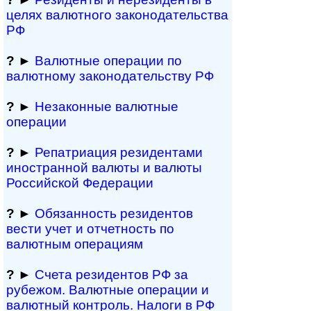
целях валютного за­ко­но­да­тель­ст­ва
РФ
?
►
Валютные операции по
валютному за­ко­но­да­тель­ст­ву РФ
?
►
Незаконные валютные
операции
?
►
Репатриация ре­зи­ден­та­ми
иностранной ва­лю­ты и валюты
Рос­сий­ской Федерации
?
►
Обязанность резиден­тов
вести учет и отчетность по
валютным операциям
?
►
Счета резидентов РФ за
рубежом. Валютные операции и
валютный контроль. Налоги в РФ