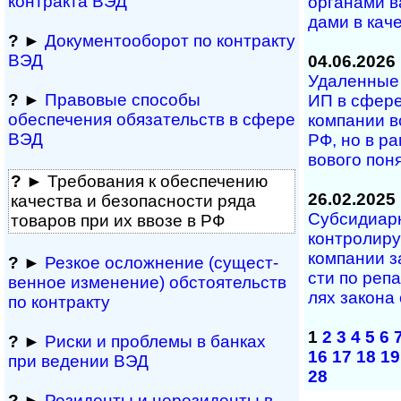
контракта ВЭД
ор­га­на­ми в
да­ми в ка­че­
?
►
Документооборот по контракту
ВЭД
04.06.2026
Удаленные у
?
►
Правовые способы
ИП в сфе­ре
обеспечения обяза­тельств в сфере
ком­па­нии в
ВЭД
РФ, но в рам
во­во­го по­
?
► Требования к обеспечению
26.02.2025
качества и безопасности ряда
Субсидиарна
товаров при их ввозе в РФ
кон­т­ро­ли­р
ком­па­нии з
?
►
Резкое осложнение (сущест­
с­ти по ре­па
вен­ное измене­ние) обсто­ятельств
лях за­ко­на 
по контракту
1
2
3
4
5
6
?
►
Риски и проблемы в банках
16
17
18
19
при ведении ВЭД
28
?
►
Резиденты и не­ре­зи­ден­ты в