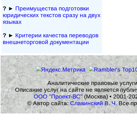
?
►
Преимущества под­гото­вки
юри­ди­чес­ких тек­с­тов сразу на двух
языках
?
►
Критерии качества переводов
внешне­тор­го­вой документации
Аналитические правовые услуг
Описание услуг на сайте не является публ
ООО "Проект-ВС"
(Москва) • 2001-20
© Автор сайта:
Славинский В. Ч.
Все пр