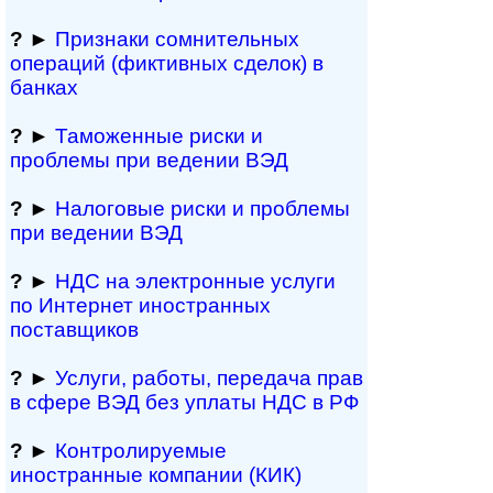
?
►
Признаки сомнитель­ных
операций (фиктивных сделок) в
банках
?
►
Таможенные риски и
проблемы при ведении ВЭД
?
►
Налоговые риски и проблемы
при ведении ВЭД
?
►
НДС на электронные услуги
по Интернет иностранных
поставщиков
?
►
Услуги, работы, пе­ре­да­ча прав
в сфере ВЭД без уплаты НДС в РФ
?
►
Контролируемые
иностранные компании (КИК)