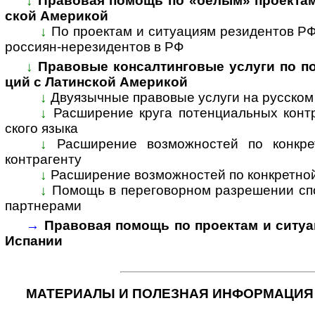
↓
Правовая помощь по «белым» проектам и
ской Аме­рикой
↓
По проектам и ситуациям резиден­тов РФ 
рос­си­ян-­нере­зи­ден­тов в РФ
↓
Правовые консалтинговые услуги по под
ций с Латин­cкой Аме­рикой
↓
Двуязычные правовые услуги на рус­ском 
↓
Расширение круга потенциальных контр­
ского языка
↓
Расширение возможностей по конкретн
контр­агенту
↓
Расширение возможностей по конкретной
↓
Помощь в переговорном разрешении спор
парт­нерами
→
Правовая помощь по проектам и ситуац
Испа­нии
МАТЕРИАЛЫ И ПОЛЕЗНАЯ ИНФОРМАЦИЯ