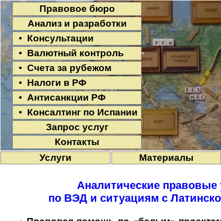
Правовое бюро
Анализ и разработки
• Консультации
• Валютный контроль
• Счета за рубежом
• Налоги в РФ
• Антисанкции РФ
• Консалтинг по Испании
Запрос услуг
Контакты
Услуги
Материалы
Аналитические правовые 
по ВЭД и ситуациям с Латинск