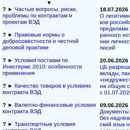
▼
?
►
Частые вопросы, рис­ки,
18.07.2026
проблемы по конт­рактам и
О легитимно
проектам ВЭД
ков рос­сий­
пре­де­ла­ми
?
►
Правовые нормы о
ран­но­го но­
добросовестности и чест­ной
нии лич­но­с
деловой практике
писей
?
►
Условия поставки по
20.06.2026
Инкотермс 2010: осо­бен­нос­ти
ЦБ разрешил
применения
вкла­ды, паи 
«не­дру­жест
?
►
Качество товаров в условиях
на об­щую с
контракта ВЭД
с 01.07.202
?
►
Валютно-финансовые условия
09.06.2026
контракта ВЭД
Документы н
без над­ле­ж
?
►
Транспортные условия
ский язык н