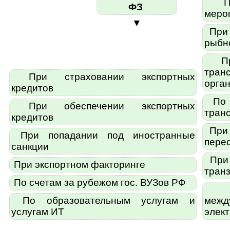
Пр
ФЗ
меро
▼
При 
рыбн
При
тран
При страховании экспортных
орга
кредитов
По 
При обеспечении экспортных
тран
кредитов
При 
При попадании под иностранные
пере
санкции
При 
При экспортном факторинге
транз
По счетам за рубежом гос. ВУЗов РФ
Пр
По образовательным услугам и
межд
услугам ИТ
элек