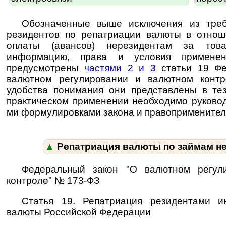
Обозначенные выше исключения из треб
резидентов по репатриации валюты в отнош
оплаты (авансов) нерезидентам за това
информацию, права и условия применен
предусмотрены
частями 2 и 3
статьи 19 Фе
валютном регулировании и валютном конт
удобства понимания они представлены в те
практическом применении необходимо руководс
ми фор­му­ли­ров­ка­ми закона и правопримените
▲
Репатриация валюты по займам н
Федеральный закон "О валютном регул
контроле" № 173-ФЗ
Статья 19. Репатриация резидентами и
валюты Российской Федерации