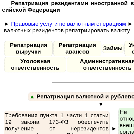
Репатриация ре­зи­ден­та­ми иностранной 
сий­ской Федерации
►
Правовые услуги по валютным операциям
► 
валютных резидентов репатриировать валюту
Репатриация
Репатриация
У
Займы
выручки
авансов
Уголовная
Административна
ответственность
ответственность
▲
Репатриация валютной и рублев
▼
Не
Требования пункта 1 части 1 статьи
отн
19 закона 173-ФЗ обес­пе­чить
внеш­
получение от нерезидентов
►
согла