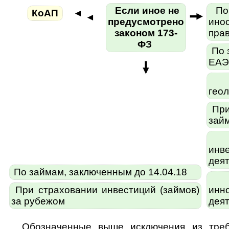
Если иное не
По 
КоАП
◄
◄
предусмотрено
ино
законом 173-
пра
ФЗ
По 
ЕАЭС
П
гео
При
зай
П
инв
дея
По займам, заключенным до 14.04.18
П
При страховании инвестиций (займов)
инн
за рубежом
дея
Обозначенные выше исключения из треб