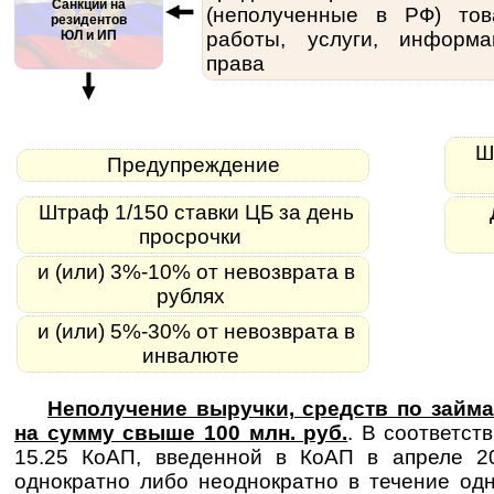
Санкции на
(неполученные в РФ) тов
резидентов
ЮЛ и ИП
работы, услуги, информа
права
Шт
Предупреждение
Штраф 1/150 ставки ЦБ за день
просрочки
и (или) 3%-10% от невозврата в
рублях
и (или) 5%-30% от невозврата в
инвалюте
Неполучение выручки, средств по займа
на сумму свыше 100 млн. руб.
. В соответст
15.25 КоАП, введенной в КоАП в апреле 20
однократно либо неоднократно в течение од