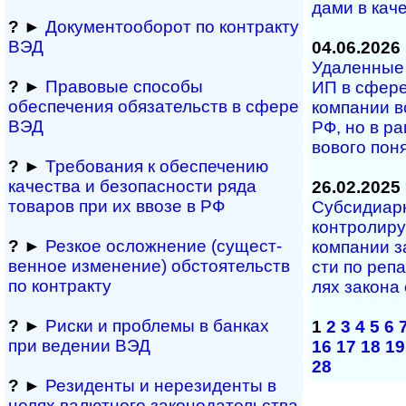
да­ми в ка­че­
?
►
Документооборот по контракту
ВЭД
04.06.2026
Удаленные у
?
►
Правовые способы
ИП в сфе­ре
обеспечения обяза­тельств в сфере
ком­па­нии в
ВЭД
РФ, но в рам
во­во­го по­
?
►
Требования к обеспечению
качества и безопасности ряда
26.02.2025
товаров при их ввозе в РФ
Субсидиарна
кон­т­ро­ли­р
?
►
Резкое осложнение (сущест­
ком­па­нии з
вен­ное измене­ние) обсто­ятельств
с­ти по ре­па
по контракту
лях за­ко­на 
?
►
Риски и проблемы в банках
1
2
3
4
5
6
при ведении ВЭД
16
17
18
19
28
?
►
Резиденты и не­ре­зи­ден­ты в
целях валютного за­ко­но­да­тель­ст­ва