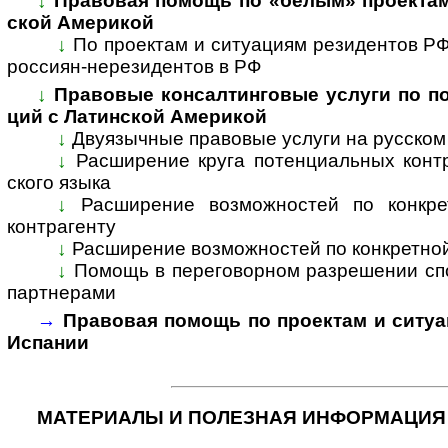
↓
Правовая помощь по «белым» проектам и
ской Аме­рикой
↓
По проектам и ситуациям резиден­тов РФ 
рос­си­ян-­нере­зи­ден­тов в РФ
↓
Правовые консалтинговые услуги по под
ций с Латин­cкой Аме­рикой
↓
Двуязычные правовые услуги на рус­ском 
↓
Расширение круга потенциальных контр­
ского языка
↓
Расширение возможностей по конкретн
контр­агенту
↓
Расширение возможностей по конкретной
↓
Помощь в переговорном разрешении спор
парт­нерами
→
Правовая помощь по проектам и ситуац
Испа­нии
МАТЕРИАЛЫ И ПОЛЕЗНАЯ ИНФОРМАЦИЯ