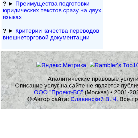
?
►
Преимущества под­гото­вки
юри­ди­чес­ких тек­с­тов сразу на двух
языках
?
►
Критерии качества переводов
внешне­тор­го­вой документации
Аналитические правовые услуг
Описание услуг на сайте не является публ
ООО "Проект-ВС"
(Москва) • 2001-20
© Автор сайта:
Славинский В. Ч.
Все пр