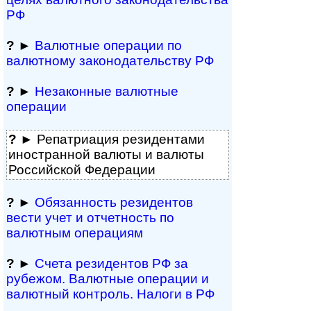
РФ
?
►
Валютные операции по
валютному за­ко­но­да­тель­ст­ву РФ
?
►
Незаконные валютные
операции
?
► Репатриация ре­зи­ден­та­ми
иностранной ва­лю­ты и валюты
Рос­сий­ской Федерации
?
►
Обязанность резиден­тов
вести учет и отчетность по
валютным операциям
?
►
Счета резидентов РФ за
рубежом. Валютные операции и
валютный контроль. Налоги в РФ