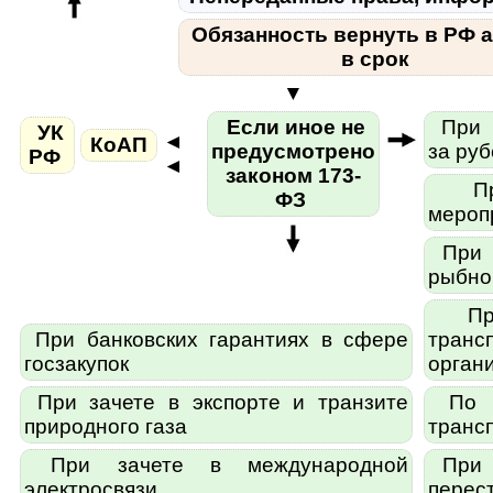
Обязанность вернуть в РФ 
в срок
▼
Если иное не
При с
УК
◄
КоАП
предусмотрено
за ру
РФ
◄
законом 173-
При
ФЗ
мероп
При з
рыбно
При
При банковских гарантиях в сфере
транс
госзакупок
орган
При зачете в экспорте и транзите
По с
природного газа
транс
При зачете в международной
При з
электросвязи
перес