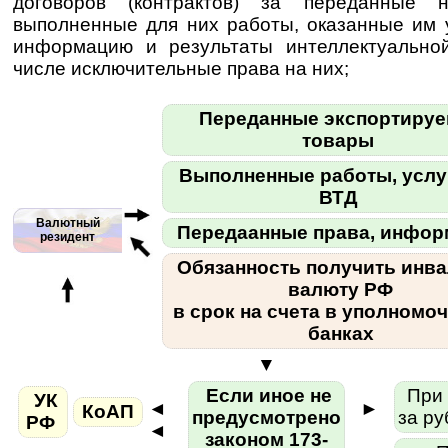
договоров (контрактов) за переданные н
выполненные для них работы, оказанные им 
информацию и результаты интеллектуальной
числе исключительные права на них;
Переданные экспортиру
товары
Выполненные работы, услу
ВТД
Валютный
Передаанные права, инфо
резидент
Обязанность получить инва
валюту РФ
в срок на счета в уполномо
банках
▼
Если иное не
При 
УК
◄
►
КоАП
предусмотрено
за р
РФ
◄
законом 173-