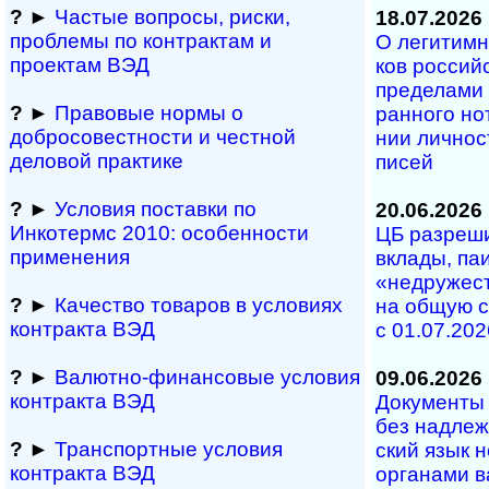
?
►
Частые вопросы, рис­ки,
18.07.2026
проблемы по конт­рактам и
О легитимно
проектам ВЭД
ков рос­сий­
пре­де­ла­ми
?
►
Правовые нормы о
ран­но­го но­
добросовестности и чест­ной
нии лич­но­с
деловой практике
писей
?
►
Условия поставки по
20.06.2026
Инкотермс 2010: осо­бен­нос­ти
ЦБ разрешил
применения
вкла­ды, паи 
«не­дру­жест
?
►
Качество товаров в условиях
на об­щую с
контракта ВЭД
с 01.07.202
?
►
Валютно-финансовые условия
09.06.2026
контракта ВЭД
Документы н
без над­ле­ж
?
►
Транспортные условия
ский язык н
контракта ВЭД
ор­га­на­ми в