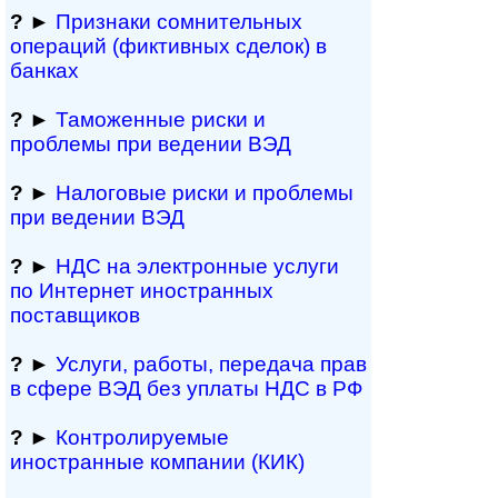
?
►
Признаки сомнитель­ных
операций (фиктивных сделок) в
банках
?
►
Таможенные риски и
проблемы при ведении ВЭД
?
►
Налоговые риски и проблемы
при ведении ВЭД
?
►
НДС на электронные услуги
по Интернет иностранных
поставщиков
?
►
Услуги, работы, пе­ре­да­ча прав
в сфере ВЭД без уплаты НДС в РФ
?
►
Контролируемые
иностранные компании (КИК)