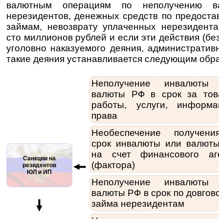
валютным операциям по неполучению в
нерезидентов, денежных средств по предост
займам, невозврату уплаченных нерезидент
сто миллионов рублей и если эти действия (бе
уголовно наказуемого деяния, административ
такие деяния устанавливается следующим обр
Неполучение инвалюты
валюты РФ в срок за тов
работы, услуги, информа
права
Необеспечение получен
срок инвалюты или валют
на счет финансового аг
Санкции на
(фактора)
резидентов
ЮЛ и ИП
Неполучение инвалюты
валюты РФ в срок по довгов
займа нерезидентам