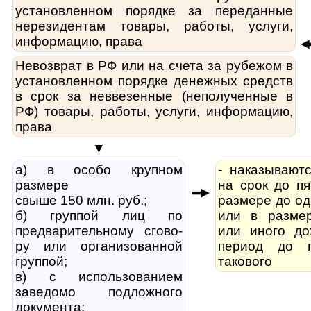
установленном порядке за переданные
нерезидентам товары, работы, услуги,
информацию, права
Невозврат в РФ или на счета за рубежом в
установленном порядке денежных средств
в срок за неввезенные (неполученные в
РФ) товары, работы, услуги, информацию,
права
▼
а) в особо крупном
- наказывают
размере
на срок до п
свыше 150 млн. руб.;
размере до од
б) группой лиц по
или в разме
предварительному сго­во­
или иного до
ру или организованной
период до 
группой;
такового
в) с использованием
заведомо под­лож­но­го
документа;