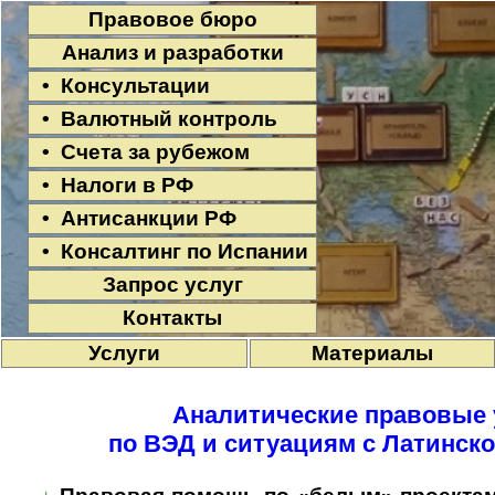
Правовое бюро
Анализ и разработки
• Консультации
• Валютный контроль
• Счета за рубежом
• Налоги в РФ
• Антисанкции РФ
• Консалтинг по Испании
Запрос услуг
Контакты
Услуги
Материалы
Аналитические правовые 
по ВЭД и ситуациям с Латинск