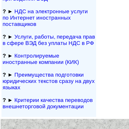
?
►
НДС на электронные услуги
по Интернет иностранных
поставщиков
?
►
Услуги, работы, пе­ре­да­ча прав
в сфере ВЭД без уплаты НДС в РФ
?
►
Контролируемые
иностранные компании (КИК)
?
►
Преимущества под­гото­вки
юри­ди­чес­ких тек­с­тов сразу на двух
языках
?
►
Критерии качества переводов
внешне­тор­го­вой документации