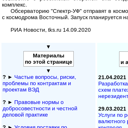
комплекс.
Обсерваторию "Спектр-УФ" отправят в космо
с космодрома Восточный. Запуск планируется на
РИА Новости, tks.ru 14.09.2020
▼
Материалы
по этой странице
и 
▼
?
►
Частые вопросы, рис­ки,
21.04.2021
проблемы по конт­рактам и
Разработка
проектам ВЭД
схем плате
нерезиден
?
►
Правовые нормы о
добросовестности и чест­ной
29.03.2021
деловой практике
Услуги по 
валютного 
?
►
Условия поставки по
контроля