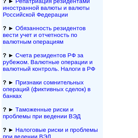
?
►
Репатриация ре­зи­ден­та­ми
иностранной ва­лю­ты и валюты
Рос­сий­ской Федерации
?
►
Обязанность резиден­тов
вести учет и отчетность по
валютным операциям
?
►
Счета резидентов РФ за
рубежом. Валютные операции и
валютный контроль. Налоги в РФ
?
►
Признаки сомнитель­ных
операций (фиктивных сделок) в
банках
?
►
Таможенные риски и
проблемы при ведении ВЭД
?
►
Налоговые риски и проблемы
при ведении ВЭД