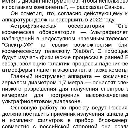
менять дизайн инструментов, чтобы использов
к поставкам компоненты", — рассказал Сачков.
Он отметил, что, согласно действующему ко
аппаратуры должны завершить в 2022 году.
Астрофизическая обсерватория "Спе
космическая обсерватория — Ультрафиолет
наблюдений в недоступном наземным телескоп
"Спектр-УФ" по своим возможностям бли
космичесекому телескопу "Хаббл". С помощь
будут изучать физические процессы в ранней 
звезд, эволюцию галактик, процессы падения в
атмосферы планет и экзопланет, а также кометы
Главный инструмент аппарата — космическ
зеркалом диаметром 1,7 метра — оснастят спе
низкого разрешения для получения спектров 
камерами для построения высококачеств
ультрафиолетовом диапазоне.
Основную работу по проекту ведут Россия
должна поставить приемник излучения канала 
и комплект фильтров в прибор блок-камер
совместно с российской стороной она созд