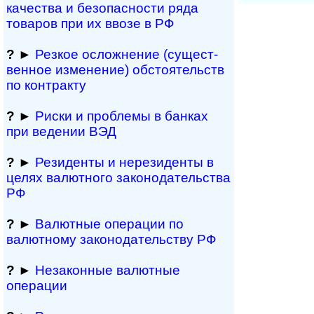
качества и безопасности ряда
товаров при их ввозе в РФ
?
►
Резкое осложнение (сущест­
вен­ное измене­ние) обсто­ятельств
по контракту
?
►
Риски и проблемы в банках
при ведении ВЭД
?
►
Резиденты и не­ре­зи­ден­ты в
целях валютного за­ко­но­да­тель­ст­ва
РФ
?
►
Валютные операции по
валютному за­ко­но­да­тель­ст­ву РФ
?
►
Незаконные валютные
операции