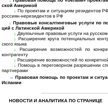
↓
Правовая помощь по «белым» проектам и
ской Аме­рикой
↓
По проектам и ситуациям резиден­тов РФ 
рос­си­ян-­нере­зи­ден­тов в РФ
↓
Правовые консалтинговые услуги по под
ций с Латин­cкой Аме­рикой
↓
Двуязычные правовые услуги на рус­ском 
↓
Расширение круга потенциальных контр­
ского языка
↓
Расширение возможностей по конкретн
контр­агенту
↓
Расширение возможностей по конкретной
↓
Помощь в переговорном разрешении спор
парт­нерами
→
Правовая помощь по проектам и ситуац
Испа­нии
НОВОСТИ И АНАЛИТИКА ПО СТРАНИЦЕ