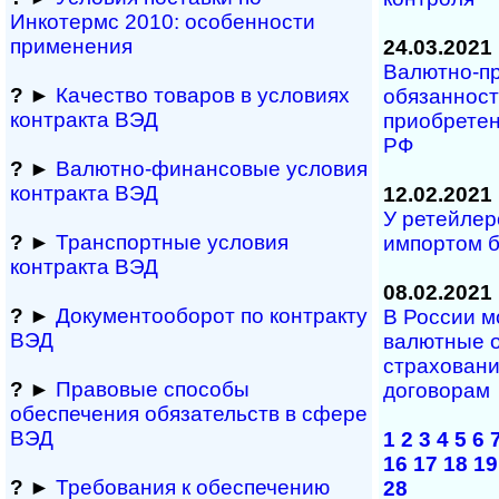
Инкотермс 2010: осо­бен­нос­ти
применения
24.03.2021
Валютно-п
?
►
Качество товаров в условиях
обязанност
контракта ВЭД
приобретен
РФ
?
►
Валютно-финансовые условия
контракта ВЭД
12.02.2021
У ретейлер
?
►
Транспортные условия
импортом б
контракта ВЭД
08.02.2021
?
►
Документооборот по контракту
В России мо
ВЭД
валютные о
страховании
?
►
Правовые способы
договорам
обеспечения обяза­тельств в сфере
ВЭД
1
2
3
4
5
6
16
17
18
19
?
►
Требования к обеспечению
28