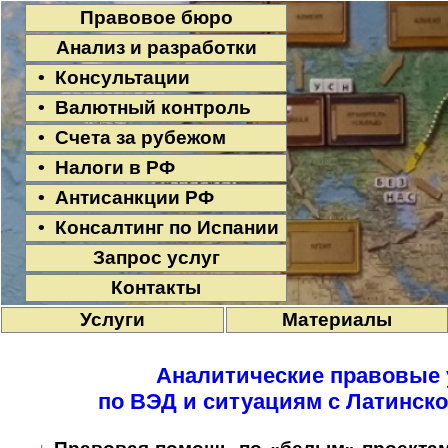
Правовое бюро
Анализ и разработки
• Консультации
• Валютный контроль
• Счета за рубежом
• Налоги в РФ
• Антисанкции РФ
• Консалтинг по Испании
Запрос услуг
Контакты
Услуги
Материалы
Аналитические правовые 
по ВЭД и ситуациям с Латинск