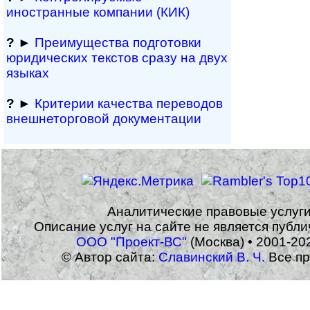
иностранные компании (КИК)
?
►
Преимущества под­гото­вки
юри­ди­чес­ких тек­с­тов сразу на двух
языках
?
►
Критерии качества переводов
внешне­тор­го­вой документации
Аналитические правовые услуг
Описание услуг на сайте не является публ
ООО "Проект-ВС"
(Москва) • 2001-20
© Автор сайта:
Славинский В. Ч.
Все пр