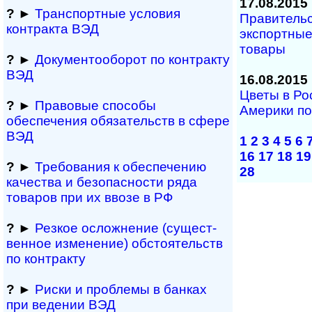
17.08.2015
?
►
Транспортные условия
Правитель
контракта ВЭД
экспортные
товары
?
►
Документооборот по контракту
ВЭД
16.08.2015
Цветы в Р
?
►
Правовые способы
Америки по
обеспечения обяза­тельств в сфере
ВЭД
1
2
3
4
5
6
16
17
18
19
?
►
Требования к обеспечению
28
качества и безопасности ряда
товаров при их ввозе в РФ
?
►
Резкое осложнение (сущест­
вен­ное измене­ние) обсто­ятельств
по контракту
?
►
Риски и проблемы в банках
при ведении ВЭД