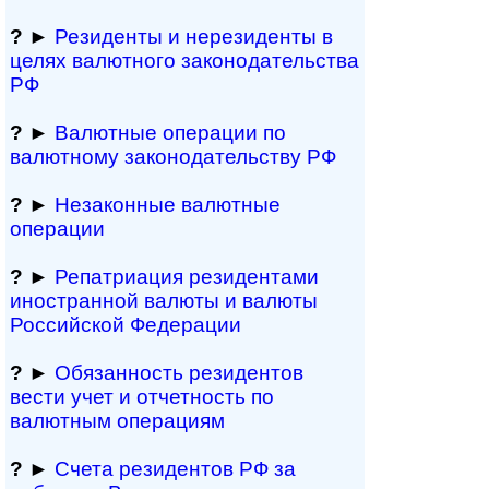
?
►
Резиденты и не­ре­зи­ден­ты в
целях валютного за­ко­но­да­тель­ст­ва
РФ
?
►
Валютные операции по
валютному за­ко­но­да­тель­ст­ву РФ
?
►
Незаконные валютные
операции
?
►
Репатриация ре­зи­ден­та­ми
иностранной ва­лю­ты и валюты
Рос­сий­ской Федерации
?
►
Обязанность резиден­тов
вести учет и отчетность по
валютным операциям
?
►
Счета резидентов РФ за