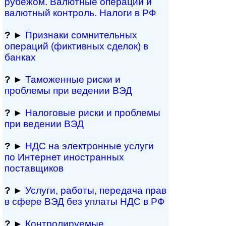
рубежом. Валютные операции и
валютный контроль. Налоги в РФ
?
►
Признаки сомнитель­ных
операций (фиктивных сделок) в
банках
?
►
Таможенные риски и
проблемы при ведении ВЭД
?
►
Налоговые риски и проблемы
при ведении ВЭД
?
►
НДС на электронные услуги
по Интернет иностранных
поставщиков
?
►
Услуги, работы, пе­ре­да­ча прав
в сфере ВЭД без уплаты НДС в РФ
?
►
Контролируемые