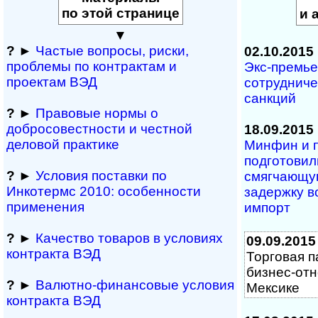
по этой странице
и 
▼
?
►
Частые вопросы, рис­ки,
02.10.2015
проблемы по конт­рактам и
Экс-премье
проектам ВЭД
сотрудниче
санкций
?
►
Правовые нормы о
добросовестности и чест­ной
18.09.2015
деловой практике
Минфин и 
подготовил
?
►
Условия поставки по
смягчающую
Инкотермс 2010: осо­бен­нос­ти
задержку в
применения
импорт
?
►
Качество товаров в условиях
09.09.2015
контракта ВЭД
Торговая п
бизнес-отн
?
►
Валютно-финансовые условия
Мексике
контракта ВЭД