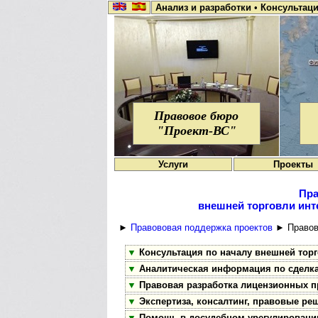
Анализ и разработки
•
Консультац
Правовое бюро
"Проект-ВС"
Услуги
Проекты
Пра
внешней торговли инт
►
Правововая поддержка проектов
► Правова
▼
Консультация по началу внешней тор
▼
Аналитическая информация по сделка
▼
Правовая разработка лицензионных пр
▼
Экспертиза, консалтинг, правовые ре
▼
Помощь в досудебном урегулировани