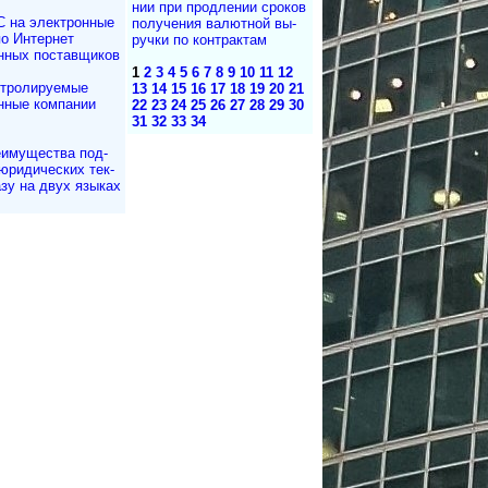
нии при про­дле­нии сро­ков
 на электронные
по­лу­че­ния ва­лют­ной вы­
по Интернет
руч­ки по кон­т­рак­там
нных поставщиков
1
2
3
4
5
6
7
8
9
10
11
12
тролируемые
13
14
15
16
17
18
19
20
21
нные компании
22
23
24
25
26
27
28
29
30
31
32
33
34
имущества под­
юри­ди­чес­ких тек­
азу на двух языках