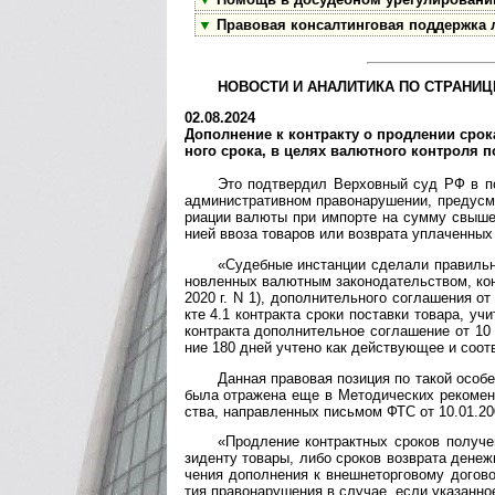
▼
Правовая консалтинговая поддержка л
НОВОСТИ И АНАЛИТИКА ПО СТРАНИЦ
02.08.2024
Дополнение к конт­рак­ту о про­д­ле­нии сро­ка
но­го сро­ка, в це­лях ва­лют­но­го кон­т­ро­ля п
Это подтвердил Верховный суд РФ в по
адми­ни­ст­ра­тив­ном пра­во­нару­ше­нии, преду­
риа­ции валюты при импо­рте на сумму свыше 10
нией ввоза това­ров или возв­рата упла­чен­ных
«Судебные инстанции сделали правильный
нов­лен­ных валют­ным зако­но­да­тель­ст­вом, кон
2020 г. N 1), допол­ни­тель­ного согла­ше­ния о
кте 4.1 кон­т­ра­кта сроки поста­вки товара, у
конт­ракта допол­нитель­ное согла­шение от 10 
ние 180 дней учтено как дейст­вую­щее и соот­в
Данная правовая позиция по такой особ
была отра­жена еще в Мето­дичес­ких реко­мен­д
ства, направ­лен­ных пись­мом ФТС от 10.01.200
«Продление контрактных сроков получен
зиде­нту товары, либо сро­ков возв­рата денеж
чения допол­не­ния к внеш­не­тор­го­вому дого­во
тия право­нару­ше­ния в слу­чае, если ука­зан­н