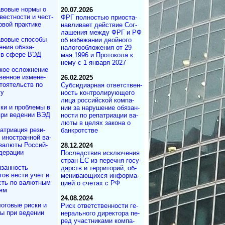
вовые нормы о
20.07.2026
вестности и чест­
ФРГ полностью при­ос­та­
овой практике
на­в­ли­ва­ет дей­ст­вие Со­г­
ла­ше­ния меж­ду ФРГ и РФ
вовые способы
об из­бе­жа­нии двой­но­го
ения обяза­
на­ло­го­об­ло­же­ния от 29
 в сфере ВЭД
мая 1996 и Про­то­ко­ла к
нему с 1 ян­ва­ря 2027
кое осложнение
вен­ное измене­
26.02.2025
то­ятельств по
Субсидиарная от­вет­ст­вен­
ту
ность кон­т­ро­ли­ру­ю­ще­го
ли­ца рос­сий­с­кой ком­па­
ки и проблемы в
нии за на­ру­ше­ние обя­зан­
при ведении ВЭД
но­с­ти по ре­па­т­ри­а­ции ва­
лю­ты в це­лях за­ко­на о
атриация ре­зи­
бан­к­рот­стве
и иностранной ва­
валюты Рос­сий­
28.12.2024
дерации
Последствия иск­лю­че­ния
стран ЕС из пе­ре­чня го­су­
занность
дарств и тер­ри­то­рий, об­
тов вести учет и
ме­ни­ва­ю­щих­ся ин­фор­ма­
сть по валютным
ци­ей о сче­тах с РФ
ям
24.08.2024
оговые риски и
Риск ответствен­но­сти ге­
ы при ведении
не­ра­ль­но­го ди­рек­то­ра пе­
ред уча­ст­ни­ка­ми ком­па­