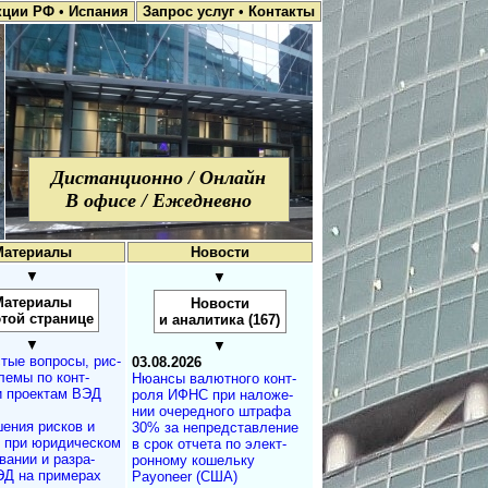
кции РФ
•
Испания
Запрос услуг
•
Контакты
Дистанционно / Онлайн
В офисе / Ежедневно
Материалы
Новости
▼
▼
Материалы
Новости
этой странице
и аналитика (167)
▼
▼
тые вопросы, рис­
03.08.2026
лемы по конт­
Нюансы валют­но­го кон­т­
и проектам ВЭД
ро­ля ИФНС при на­ло­же­
нии оче­ре­д­но­го штра­фа
ения рисков и
30% за не­пред­с­та­в­ле­ние
м при юридичес­ком
в срок от­че­та по эле­к­т­
а­нии и разра­
рон­но­му ко­ше­ль­ку
ЭД на примерах
Payoneer (США)