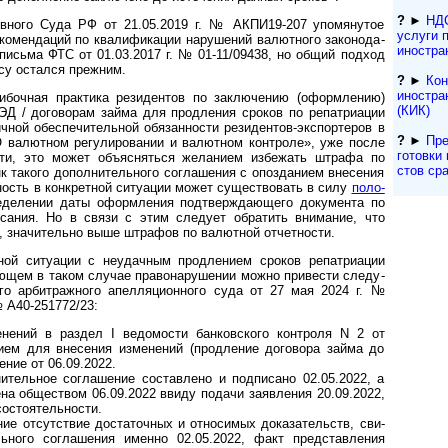
?
►
НДС
ного Суда РФ от 21.05.2019 г. № АКПИ19-207 упо­мя­ну­тое
услуги 
ко­мен­даций по ква­ли­фика­ции нару­ше­ний валют­ного зако­нода­
иностра
м письма ФТС от 01.03.2017 г. № 01-11/09438, но общий под­ход
су оста­лся преж­ним.
?
►
Кон
иностра
чная прак­тика рези­ден­тов по заклю­че­нию (оформ­ле­нию)
(КИК)
 ВЭД / дого­ворам займа для продле­ния сро­ков по репат­риа­ции
й обе­спе­чи­тель­ной обя­зан­но­сти рези­ден­тов-­экс­пор­те­ров в
?
►
Пре
валют­ном регу­лиро­ва­нии и валют­ном конт­роле», уже после
гото­вки 
ости, это может объ­ясня­ться жела­нием избе­жать штрафа по
с­тов ср
нк такого допол­ни­тель­ного согла­шения с опо­зда­нием вне­сения
­ность в конк­рет­ной ситу­ации может сущест­во­вать в силу
поло­
е­лении даты оформ­ле­ния под­тверж­даю­щего доку­мента по
­сания. Но в связи с этим сле­дует обра­тить внима­ние, что
 значи­те­льно выше штра­фов по валют­ной отчет­ности.
й ситуации с неудач­ным про­дле­нием сро­ков репат­риа­ции
щем в таком слу­чае право­нару­ше­нии можно при­ве­сти сле­ду­
того арбит­раж­ного апел­ляци­он­ного суда от 27 мая 2024 г. №
 А40-251772/23:
­ний в раз­дел I ведо­мо­сти бан­ков­ского конт­роля N 2 от
ием для вне­се­ния изме­не­ний (про­дле­ние дого­вора займа до
е­ние от 06.09.2022.
ель­ное согла­ше­ние сос­тав­лено и под­пи­сано 02.05.2022, а
лена обще­ст­вом 06.09.2022 ввиду подачи заяв­ле­ния 20.09.2022,
­стоя­тель­ности.
 отсут­ствие доста­точ­ных и отно­си­мых дока­за­тельств, сви­
ль­ного согла­ше­ния именно 02.05.2022, факт пред­став­ле­ния