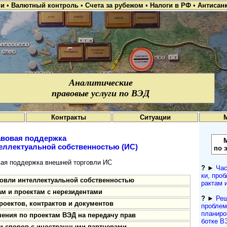
ии
•
Валютный контроль
•
Счета за рубежом
•
Налоги в РФ
•
Антисан
Аналитические
правовые услуги по ВЭД
Контракты
Ситуации
вовая поддержка
еллектуальной собственностью (ИС)
по 
я поддержка внешней торговли ИС
?
►
Час
ки, проб
говли интеллектуальной собственностью
рактам 
м и проектам с нерезидентами
?
►
Реш
оектов, контрактов и документов
про­бле
планиров
шения по проектам ВЭД на передачу прав
ботке В
и споров с иностранными партнерами