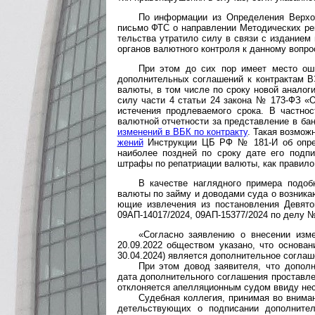
По информации из Определения Верхов
письмо ФТС о нап­рав­ле­нии Мето­ди­чес­ких ре
тель­ства утра­тило силу в связи с изда­ние
орга­нов валют­ного конт­роля к дан­ному воп­ро
При этом до сих пор имеет место ошибо
допол­ни­тель­ных согла­ше­ний к конт­рак­там
валюты, в том числе по сроку новой ана­ло­гич­но
силу части 4 ста­тьи 24 закона № 173-ФЗ «О 
исте­чения продле­вае­мого срока. В част­н
валют­ной отчет­но­сти за пред­став­ле­ние в ба
изме­нений в ВБК по конт­ракту
. Такая воз­мож
жений
Инст­рук­ции ЦБ РФ № 181-И об опре­д
наибо­лее позд­ней по сроку дате его подпи
штрафы по репат­риа­ции валюты, как пра­вило,
В качестве наглядного примера подобно
валюты по займу и дово­дами суда о возни­каю­
ющие изв­ле­че­ния из поста­нов­ле­ния Девя­
09АП-14017/2024, 09АП-15377/2024 по делу №
«Согласно заявлению о внесении измене
20.09.2022 общест­вом ука­зано, что осно­ва­н
30.04.2024) явля­ется допол­нитель­ное согла­ш
При этом довод заявителя, что дополни­т
дата допол­ни­тель­ного согла­ше­ния про­став­
откло­ня­ется апел­ляци­он­ным судом ввиду несо
Судебная коллегия, принимая во внимание
де­тель­ству­ющих о под­писа­нии допол­ни­те