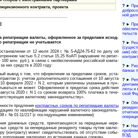
?
►
Пра
ицензионного контракта, проекта
добросо
ной дел
?
►
Пра
Е
обеспеч
тельств
 ре­пат­ри­а­ции ва­лю­ты, офор­м­лен­ное за пре­де­ла­ми ис­ход­
о ре­па­т­ри­а­ции не учи­ты­ва­ется
?
►
Рез
(сущест­
станов­лении от 12 июля 2024 г. № 5-АД24-75-К2 по делу об
ние) обс
смот­рен­ном час­тью 5.2 ста­тьи 15.25 КоАП (нару­ше­ние по репат­
контрак
0 млн. руб.), в связи с необес­пе­че­нием рос­сий­ской ком­па­
 за них средств в 2020 году:
?
►
Рис
банках 
 вывод о том, что оформ­ле­ние за пре­де­лами сро­ков, уста­
т­рак­том (с уче­том допол­ни­тель­ного согла­ше­ния от 10 авгу­ста
?
►
Реп
т 10 фев­раля 2022 г. N 2, кото­рым уве­ли­чены ука­зан­ные в пун­
ден­та­м
читы­ва­ться не может. Офор­млен­ное в пре­де­лах срока дейст­вия
лю­ты и 
авгу­ста 2020 г. N 1 со сро­ком возв­рата 100% пла­тежа в тече­
ской Фе
ет­ству­ющее валют­ному зако­но­да­тель­ству».
?
►
Обя
енности продле­ния
конт­ракт­ных сро­ков по репат­риа­ции валюты
резиден­
а­циях по ква­лифи­ка­ции нару­ше­ний валют­ного зако­но­да­тель­
отчетно
8 г. № 01-11/217 (с после­дую­щими изме­не­ни­ями):
операци
ия денежных средств, причи­таю­щихся за пере­дан­ные нере­
?
►
Нал
­ных средств за непе­ре­дан­ные рези­денту товары путем заклю­
проблем
ру (кон­т­рак­ту) может свиде­тель­ст­во­вать об отсут­ст­вии собы­
ВЭД
ое допол­нение заклю­чено до исте­че­ния дан­ных сро­ков».