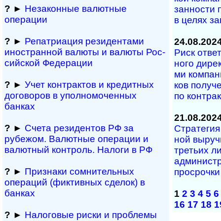
?
►
Незаконные валютные
зан­но­с­ти 
операции
в це­лях за­
?
►
Репатриация ре­зи­ден­та­ми
24.08.202
иностранной ва­лю­ты и валюты Рос­
Риск ответс
сий­ской Федерации
но­го ди­рек
ми ком­па­
?
►
Учет контрактов и кре­дит­ных
ков по­лу­ч
договоров в упол­номоченных
по кон­т­ра
банках
21.08.202
?
►
Счета резидентов РФ за
Стратегия 
рубежом. Валютные операции и
ной вы­ру­ч­
валютный контроль. Налоги в РФ
тре­ть­их л
ад­ми­ни­ст
?
►
Признаки сомнитель­ных
про­сро­ч­к
операций (фиктивных сделок) в
банках
1
2
3
4
5
6
16
17
18
1
?
►
Налоговые риски и проблемы