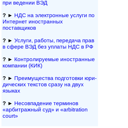
при ведении ВЭД
?
►
НДС на электронные услуги по
Интернет иностранных
поставщиков
?
►
Услуги, работы, пе­ре­да­ча прав
в сфере ВЭД без уплаты НДС в РФ
?
►
Контролируемые иностранные
компании (КИК)
?
►
Преимущества под­гото­вки юри­
ди­чес­ких тек­с­тов сразу на двух
языках
?
►
Несовпадение терминов
«арбитражный суд» и «arbitration
court»