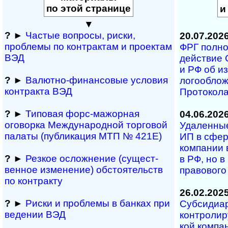
по этой странице
и
▼
?
►
Частые вопросы, рис­ки,
20.07.202
проблемы по конт­рактам и проектам
ФРГ полност
ВЭД
дей­ст­вие 
и РФ об из­
?
►
Валютно-финансовые условия
ло­го­об­ло
контракта ВЭД
Про­то­ко­л
?
►
Типовая форс-мажор­ная
04.06.202
оговорка Междуна­род­ной торговой
Удаленные 
палаты (публикация МТП № 421Е)
ИП в сфе­р
ком­па­нии 
?
►
Резкое осложнение (сущест­
в РФ, но в 
вен­ное измене­ние) обсто­ятельств
пра­во­во­г
по контракту
26.02.202
?
►
Риски и проблемы в банках при
Субсидиарн
ведении ВЭД
кон­т­ро­ли­
кой ком­па­