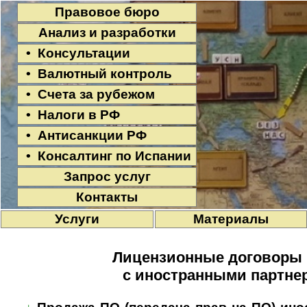
Правовое бюро
Анализ и разработки
• Консультации
• Валютный контроль
• Счета за рубежом
• Налоги в РФ
• Антисанкции РФ
• Консалтинг по Испании
Запрос услуг
Контакты
Услуги
Материалы
Лицензионные договоры 
с иностранными партне