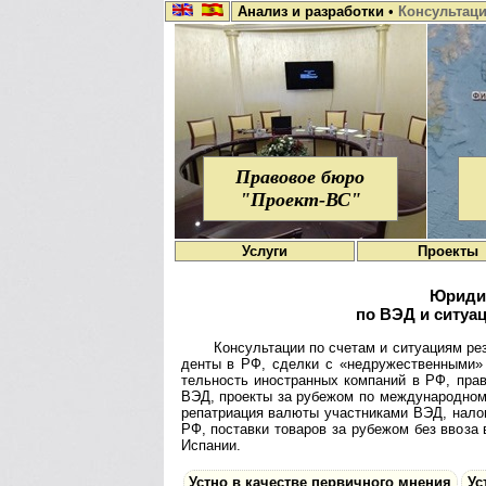
Анализ и разработки
•
Консультац
Правовое бюро
"Проект-ВС"
Услуги
Проекты
Юридич
по ВЭД и ситуа
Консультации по счетам и ситу­а­циям рез
денты в РФ, сде­лки с «недру­жест­вен­ными»
тель­ность ино­ст­ран­ных ком­па­ний в РФ, пра
ВЭД, про­екты за рубе­жом по меж­ду­на­род­но
репат­ри­а­ция валюты участ­ни­ками ВЭД, нало
РФ, поста­вки това­ров за рубе­жом без ввоза 
Испании.
Устно в качестве первичного мнения
Ус