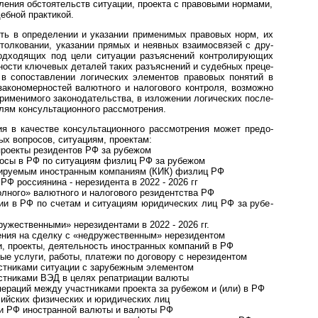
ле­ния обсто­я­тельств ситу­а­ции, про­екта с пра­во­выми нор­мами,
деб­ной прак­тикой.
в опреде­ле­нии и ука­за­нии при­ме­ни­мых пра­во­вых норм, их
тол­ко­ва­нии, ука­за­нии пря­мых и неяв­ных вза­и­мо­свя­зей с дру­
д­хо­дя­щих под цели ситу­а­ции разъ­яс­не­ний конт­ро­ли­рую­щих
но­сти клю­че­вых дета­лей таких разъ­яс­не­ний и судеб­ных пре­це­
в сопо­став­ле­нии логи­чес­ких эле­мен­тов пра­во­вых поня­тий в
ако­но­мер­нос­тей валют­ного и нало­го­вого конт­роля, воз­мо­жно
ри­ме­ни­мого зако­но­да­тель­ства, в изло­же­нии логи­чес­ких после­
лям кон­суль­та­ци­он­ного рас­смот­рения.
 каче­стве кон­суль­та­ци­он­ного рас­смот­ре­ния может пре­до­
ых воп­ро­сов, ситу­а­циям, про­ектам:
ро­екты рези­ден­тов РФ за рубе­жом
осы в РФ по ситу­а­циям физ­лиц РФ за рубежом
­ру­е­мым ино­ст­ран­ным ком­па­ниям (КИК) физ­лиц РФ
РФ рос­сия­нина - нере­зи­дента в 2022 - 2026 гг
лного» валютного и налогового резидентства РФ
в РФ по сче­там и ситу­а­циям юри­ди­чес­ких лиц РФ за рубе­
­жест­вен­ными» нере­зи­ден­тами в 2022 - 2026 гг.
я на сделку с «недру­жест­вен­ным» нере­зи­ден­том
проекты, дея­те­ль­ность ино­ст­ран­ных ком­па­ний в РФ
 услуги, работы, платежи по дого­вору с нере­зи­дентом
иками ситу­а­ции с зару­беж­ным эле­мен­том
тниками ВЭД в целях репат­ри­а­ции валюты
аций между участ­ни­ками про­екта за рубе­жом и (или) в РФ
­ских физи­чес­ких и юри­ди­чес­ких лиц
 РФ ино­ст­ран­ной валюты и валюты РФ