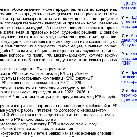
НДС 0% 
товаров
вовым обоснованием
может пре­до­став­ля­ться по кон­к­рет­ным
том числе по пред­став­лен­ным доку­мен­там на рус­ском, анг­лий­
?
►
НДС
нке кото­рых при­мер­ные ответы в целом поня­тны, но тре­буе­тся
услуги 
е после­до­ва­тель­но­сти выво­дов из пра­во­вых норм, разъ­яс­не­
иностра
­мо­сти / нали­чии судеб­ной прак­тики, пись­менно ука­зать пра­во­
ые извле­че­ния из пра­во­вых норм, судеб­ных реше­ний. В зави­си­
?
►
Усл
 ситу­а­ции, про­екта также могут пись­менно изла­га­ться допол­ни­
да­ча п
иту­а­ций и зако­но­мер­нос­тей или слу­чаев их раз­ре­ше­ния, ука­
без упл
м при­ме­ни­те­льно к пред­мету кон­суль­та­ции, зна­чи­мые по рас­
судеб­ной прак­тики, общие под­ходы кон­т­ро­ли­рую­щих орга­нов,
?
►
Кон
о­вые воп­росы по праву РФ, меж­ду­на­род­ному ком­мер­чес­кому
иностра
ав­ля­ться в осо­бен­но­сти по сле­дую­щим тема­ти­кам пра­во­вых
(КИК)
ро­екты рези­ден­тов РФ за рубе­жом
?
►
Пре
осы в РФ по ситу­а­циям физ­лиц РФ за рубежом
гото­вки 
­ру­е­мым ино­ст­ран­ным ком­па­ниям (КИК) физ­лиц РФ
с­тов ср
РФ рос­сия­нина - нере­зи­дента в 2022 - 2026 гг
лного» валютного и налогового резидентства РФ
?
►
Нес
­жест­вен­ными» нере­зи­ден­тами в 2022 - 2026 гг.
термино
в РФ по сче­там и ситу­а­циям юри­ди­чес­ких лиц РФ за рубе­
суд» и «a
т ино­ст­ран­ного парт­нера в целях права и тре­бо­ва­ний в РФ
 услуги, работы, платежи по дого­вору с нере­зи­дентом
РФ без постоянного пред­ста­ви­те­ль­ства в нало­го­вых целях
ании в РФ в нало­го­вых целях
дставленному конт­ракту ВЭД и доку­мен­там к нему
­ских физи­чес­ких и юри­ди­чес­ких лиц
трактам не на учете в бан­ках как за неза­кон­ные опе­рации