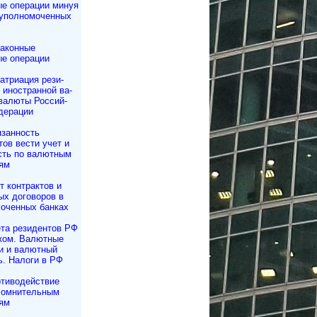
е операции минуя
 уполномоченных
аконные
е операции
атриация ре­зи­
и иностранной ва­
валюты Рос­сий­
дерации
занность
тов вести учет и
сть по валютным
ям
т контрактов и
ных договоров в
моченных банках
та резидентов РФ
жом. Валютные
и и валютный
ь. Налоги в РФ
тиводействие
сомнительным
ям