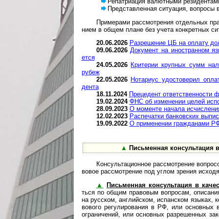
Репатриация валютными резидентами
Представленная ситуация, вопросы в 
Примерами рассмотрения отдельных право­вы
нием в общем плане без учета кон­к­рет­ных ситу
20.06.2026
Разрешение ЦБ на оплату доле
09.06.2026
Документ на иностранном язык
ется
24.05.2026
Критерии крупных сумм налич
рубеж
22.05.2026
Нотариус удостоверил оплат
дента
18.11.2024
Прецедент от­вет­ст­вен­но­сти ф
19.02.2024
ФНС об изменении целей испол
28.09.2023
О моменте начала исчисления 
12.02.2023
Рас­пе­ча­тки бан­ков­ских вы­п
19.09.2022
О применении граж­да­на­ми РФ
▲
Пись­менная консультация в ка
Консультационное рассмотрение вопросов,
во­вое рас­смот­ре­ние под углом зре­ния исходя
▲
Письменная консультация в качеств
ться по общим пра­во­вым воп­ро­сам, опи­са­ни
на рус­ском, анг­лий­ском, испан­ском язы­ках, к
во­вого регу­ли­ро­ва­ния в РФ, или основ­ных в
огра­ни­че­ний, или основ­ных раз­ре­шен­ных за