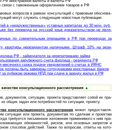
 РФ ино­ст­ран­ной валюты и валюты РФ
связи с тамо­жен­ным оформ­ле­нием това­ров в РФ
х воп­ро­сов в рам­ках кон­суль­та­ций с пра­во­вым обо­сно­ва­
­а­ций могут слу­жить сле­дую­щие ново­ст­ные пуб­ли­кации:
й в «недру­жест­вен­ных» уставных капи­та­лах до 30 млн. руб.
е без перевода на рус­ский язык дока­за­тель­ст­вом не явля­
ных по сом­ни­тель­ным опе­ра­циям в РФ при пере­во­дах за
у квар­тиры нере­зи­ден­том налич­ными. Штраф 10% на рези­
из­лица РФ - зай­мо­да­те­ля за нере­пат­ри­а­цию зай­ма
ьзования зару­беж­ного счета физ­лица - рези­дента РФ
месячного срока подачи уве­до­м­ле­ний о счетах в ИФНС
и­сок дол­жны быть заве­рены сотруд­ни­ками ино­ст­ран­ных бан­ков
 за ру­бе­жом ре­жи­ма НПД при сда­че в арен­ду жилья в РФ
че­стве кон­суль­та­ци­он­ного рас­смот­рения
▲
 документов, ситу­а­ции, про­екта пред­став­ляет собой их пра­
 из общих задач или потреб­нос­тей по ситу­а­ции, про­екту.
е консульта­ци­он­ного рас­смот­ре­ния
может пре­до­став­ля­
ям ситу­а­ции или про­екта, доку­мен­там по сдел­кам и про­ек­там
огда тре­бу­ется пись­мен­ное изло­же­ние при­ме­ни­мого к ним пра­
оз­ни­каю­щих обя­зан­нос­тей, рис­ков, или основ­ных зап­ре­тов и
ко­ном спо­со­бов дейст­вий. Также по воп­ро­сам, ответы на кото­