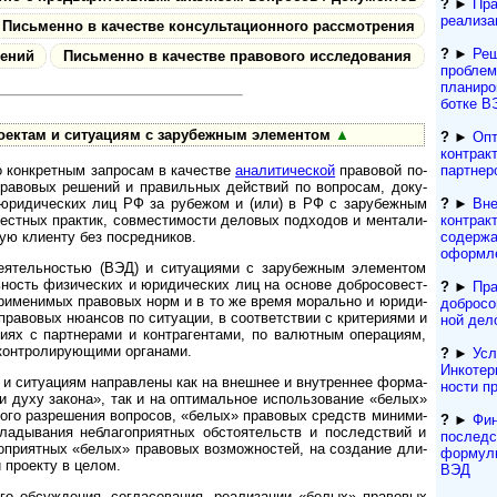
?
►
Пр
реализа
Пись­менно в каче­стве кон­суль­та­ци­он­ного рас­смот­рения
?
►
Реш
шений
Пись­менно в каче­стве пра­во­вого иссле­до­вания
про­бле
планиров
ботке В
ктам и ситу­а­циям с зару­беж­ным эле­мен­том
▲
?
►
Опт
контрак
партнер
онк­рет­ным зап­ро­сам в каче­стве
ана­ли­ти­че­с­кой
пра­во­вой по­
ра­во­вых ре­ше­ний и пра­ви­ль­ных дей­ст­вий по воп­ро­сам, доку­
?
►
Вне
х и юри­ди­чес­ких лиц РФ за рубе­жом и (или) в РФ с зару­беж­ным
контракт
вест­ных прак­тик, сов­мес­ти­мо­сти дело­вых под­хо­дов и мен­та­ли­
содержа
ую кли­енту без по­сред­ников.
оформле
ель­ностью (ВЭД) и ситу­а­ци­ями с зару­беж­ным эле­мен­том
ность физи­чес­ких и юри­ди­чес­ких лиц на ос­но­ве доб­ро­со­вест­
?
►
Пра
 при­ме­ни­мых пра­во­вых норм и в то же вре­мя мо­раль­но и юри­ди­
добросо
ра­во­вых ню­ан­сов по си­ту­а­ции, в соот­вет­ст­вии с кри­те­ри­ями и
ной дел
ше­ниях с парт­не­рами и контр­аген­тами, по валют­ным опе­ра­циям,
конт­ро­ли­рую­щими органами.
?
►
Усл
Инкотерм
ситуа­циям направ­лены как на внеш­нее и внут­рен­нее фор­ма­
нос­ти 
 духу зако­на», так и на опти­ма­ль­ное испо­ль­зо­ва­ние «белых»
­ного раз­ре­ше­ния воп­ро­сов, «белых» пра­во­вых средств мини­ми­
?
►
Фин
ла­ды­ва­ния небла­го­при­ят­ных обсто­я­тельств и послед­ст­вий и
последс
­го­при­ят­ных «белых» пра­во­вых воз­мож­нос­тей, на созда­ние дли­
формули
 про­екту в целом.
ВЭД
б­суж­де­ния, со­гла­со­ва­ния, ре­а­ли­за­ции «белых» пра­во­вых