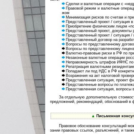
Сделки и валют­ные опе­ра­ции с «недру
Правовой режим и валютные операции 
жом
Минимизация рисков по сче­там и пред
Представленный про­ект / ситу­а­ция в 
Приобретение физическим лицом «по
Представленный проект, документы раб
Представленный проект / ситуация / к
Представленный договор на разработку
Вопросы по представленному договору о
Вопросы по представленному лицензи
Валютно-правовые риски в РФ по пр
Незаконные валютные операции рос­сий
Неправомерность штрафов ИФНС по кон
Репатриация валютными резидентами
Попадают ли под НДС в РФ конкретные
Возражения на акт налоговой проверки
Представленная ситуация, проект физли
Представленные вопросы по платежам 
Представленная ситуация, вопросы в 
За отдельную дополнительную стоимость в
пред­ло­же­ний, реко­мен­да­ций, обо­сно­ва­ний 
▲
Письменная консуль
Правовое обоснование консультаций может
за­нии пра­во­вых ссы­лок, разъ­яс­не­ний, и такж