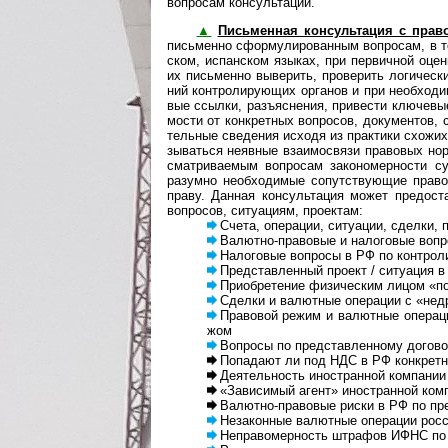
воп­ро­сам кон­суль­тации.
▲
Письменная консультация с пра
пись­менно сфор­му­ли­ро­ван­ным воп­ро­сам, в 
ском, испан­ском язы­ках, при пер­вич­ной оце­
их пись­менно выве­рить, про­ве­рить логи­чес­ки
ний конт­ро­ли­рую­щих орга­нов и при необ­хо­ди
вые ссы­лки, разъ­яс­не­ния, при­ве­сти клю­че­в
мо­сти от кон­к­рет­ных воп­ро­сов, доку­мен­тов,
тель­ные све­де­ния исходя из прак­тики схо­жих с
зы­ва­ться неяв­ные вза­и­мо­связи пра­во­вых нор
смат­ри­вае­мым воп­ро­сам зако­но­мер­но­сти 
разу­мно необ­хо­ди­мые сопут­ст­вую­щие пра­в
праву. Дан­ная кон­суль­та­ция может пре­до­ст
воп­ро­сов, ситу­а­циям, про­ек­там:
Счета, операции, ситуации, сделки, п
Валютно-правовые и налоговые воп­р
Налоговые воп­росы в РФ по кон­т­ро­ли
Представленный про­ект / ситу­а­ция в 
Приобретение физическим лицом «по
Сделки и валют­ные опе­ра­ции с «недру
Правовой режим и валютные операции 
жом
Вопросы по представленному договору о
Попадают ли под НДС в РФ конкретные
Деятельность иностранной компании в 
«Зависимый агент» иностранной комп
Валютно-правовые риски в РФ по пре
Незаконные валютные операции рос­сий
Неправомерность штрафов ИФНС по кон