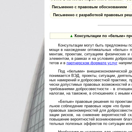
Письменно с правовым обоснованием
Письменно с разработкой правовых ре
▲
Консультации по «белым» прое
Консультации могут быть предложены по к
мощи в на­хо­ж­де­нии оп­ти­ма­ль­ных «бе­лых» п
мен­там, про­е­к­там, си­ту­а­ци­ям физи­чес­ки
эле­мен­том, в рам­ках и на усло­ви­ях доб­ро­со­
те­тов и в
парт­не­р­с­ком фор­мате услуг
на­пря­м
Под «белыми» внешнеэкономической деят
пони­ма­ется ВЭД, прое­кты, ситу­а­ции, дея­тель­
ных на­ме­ре­ний и доб­ро­со­вест­ной прак­ти­ки,
чес­ки до­пус­ти­мых пра­во­вых воз­мож­нос­тей и п
тре­бо­ва­ни­ями доб­ро­со­ве­ст­но­сти - в отно­
нало­гам, на тамо­жне, в отно­ше­ниях с иными 
«Белые» правовые решения по проектам и 
ль­ное соблю­де­ние пра­во­вых норм «по букве и
пра­во­вых зако­но­мер­нос­тей для доб­ро­со­вест
за­ции рис­ков, на сни­же­ние веро­ят­нос­тей ск
повы­ше­ние веро­ят­нос­тей воз­ник­но­ве­ния бла
тель­ных полез­ных эффек­тов по ситу­а­ции или
Необходимым условием для нор­маль­но­го о