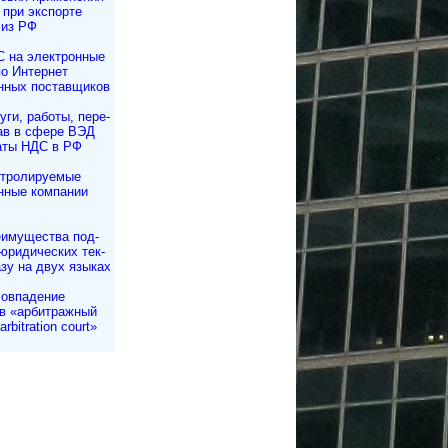
при экспорте
 из РФ
 на электронные
по Интернет
нных поставщиков
уги, работы, пе­ре­
рав в сфере ВЭД
аты НДС в РФ
тролируемые
нные компании
имущества под­
юри­ди­чес­ких тек­
азу на двух языках
овпадение
в «арбитражный
rbitration court»