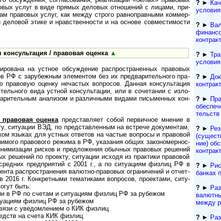
?
►
Кач
о­вых услуг в виде пря­мых де­ло­вых от­но­ше­ний с ли­ца­ми, при­
условия
там пра­во­вых ус­луг, как меж­ду стро­го рав­но­пра­в­ны­ми ком­мер­
й де­ло­вой эти­ке и нрав­ст­вен­нос­ти и на ос­но­ве со­в­ме­с­ти­мо­с­ти
?
►
Вал
финансо
контрак
консуль­та­ция / пра­во­вая оценка
▲
?
►
Тра
условия
вана на уст­ное обсуж­де­ние рас­про­ст­ра­нен­ных пра­во­вых
тов РФ с зару­беж­ным эле­мен­том без их пред­ва­ри­тель­ного пра­
?
►
Док
пра­во­вую оце­нку неча­с­тых воп­ро­сов. Дан­ная кон­суль­та­ция
контрак
­тель­ного вида уст­ной кон­суль­та­ции, или в соче­та­нии с изло­
ва­ри­тель­ным ана­ли­зом и раз­лич­ными видами пись­мен­ных кон­
?
►
Пра
обеспеч
тельств
 правовая оценка
пред­став­ляет собой пер­вич­ное мне­ние в
ту, ситу­а­ции ВЭД, по пред­став­лен­ным на встрече доку­мен­там,
?
►
Рез
ском язы­ках для уст­ных отве­тов на час­тые воп­росы и пра­во­вой
(сущест­
ни­мого пра­во­вого режи­ма в РФ, ука­за­ния общих зако­но­мер­нос­
ние) обс
ни­ми­за­ции рис­ков и пред­ло­же­ния обыч­ных пра­во­вых реше­ний
контрак
ых реше­ний по про­екту, ситу­а­ции исходя из прак­тики пра­во­вой
ед­них пред­при­я­тий с 2001 г., а по ситу­а­циям физ­лиц РФ в
?
►
Рис
та рас­про­ст­ра­не­ния валю­тно-­пра­во­вых огра­ни­че­ний и отчет­
банках 
2016 г. Кон­к­рет­ными тема­ти­ками воп­ро­сов, проек­тами, ситу­
могут быть:
?
►
Ра
в РФ по сче­там и ситу­а­циям физ­лиц РФ за рубе­жом
валютны
­а­циям физ­лиц РФ за рубе­жом
между р
вя­зи с уве­дом­ле­нием о КИК физлиц
дств на сче­та КИК физлиц
?
►
Ра