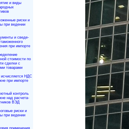
ятие и виды
ародных
тивов
оженные риски и
ы при ведении
ументы и све­де­
а­мо­жен­но­го
е­ния при импорте
еделение
ной стоимости по
ти сделки с
ми товарами
 исчисляется НДС
жне при импорте
ютный контроль
не над рас­че­та­
тников ВЭД
оговые риски и
ы при ведении
овия применения