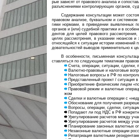
рые зави­сят от пра­во­вого ана­лиза и сопо­став­
разъ­яс­не­ни­ями кон­т­ро­ли­рую­щих орга­нов, су
Содержание консультации может состоять 
пра­во­вом ана­лизе, бук­ва­ль­ном и сис­тем­ном 
гими нор­мами, в при­ве­де­нии выяв­лен­ных по
орга­нов и (или) судеб­ной прак­тики и в осо­бен­
ден­тов для целей пра­во­вого рас­смот­ре­ния, 
целях рас­смот­ре­ния, в ука­за­нии нюан­сов и з
отно­ся­щейся к ситу­а­ции исто­рии изме­не­ний п
до­ва­тель­нос­тей выво­дов при­ме­ни­те­льно к це
В особенности, письменная консультация в
став­ля­ться по сле­дую­щим тема­ти­кам пра­во­в
Счета, операции, ситуации, сделки, п
Валютно-правовые и налоговые воп­р
Налоговые воп­росы в РФ по кон­т­ро­ли
Представленный про­ект / ситу­а­ция в 
Приобретение физическим лицом «по
Правовой режим и валютные операции 
жом
Сделки и валют­ные опе­ра­ции с «недру
Обоснование для получения разрешени
Вопросы, операции, сделки, ситуации, 
Попадают ли под НДС в РФ конкретные
Урегулирование расчетов между участн
Урегулирование расчетов между учас
Планирование законных валютных опер
Незаконные валютные операции рос­сий
Репатриация валютными резидентами