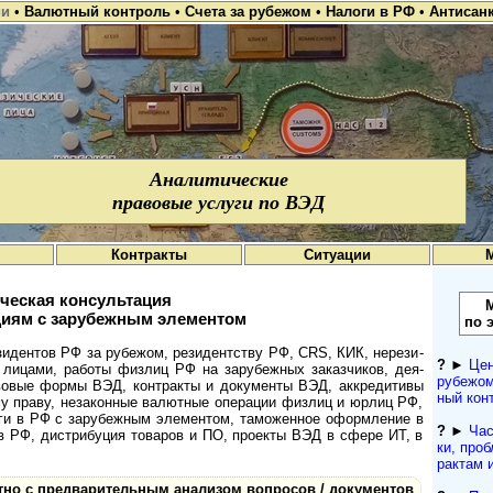
ии
•
Валютный контроль
•
Счета за рубежом
•
Налоги в РФ
•
Антисан
Аналитические
правовые услуги по ВЭД
Контракты
Ситуации
еская консультация
циям с зарубежным элементом
по 
и­ден­тов РФ за рубе­жом, рези­дент­ству РФ, CRS, КИК, нере­зи­
?
►
Цен
 лицами, работы физ­лиц РФ на зару­беж­ных заказ­чи­ков, дея­
рубежом
­во­вые формы ВЭД, кон­т­ра­кты и доку­ме­нты ВЭД, аккре­ди­тивы
ный кон­
му праву, неза­кон­ные валют­ные опе­ра­ции физ­лиц и юрлиц РФ,
ги в РФ с зару­беж­ным эле­мен­том, тамо­жен­ное оформ­ле­ние в
?
►
Час
в РФ, дист­ри­бу­ция това­ров и ПО, про­екты ВЭД в сфере ИТ, в
ки, проб
рактам 
тно с пред­ва­ри­тель­ным ана­ли­зом вопро­сов / доку­ментов