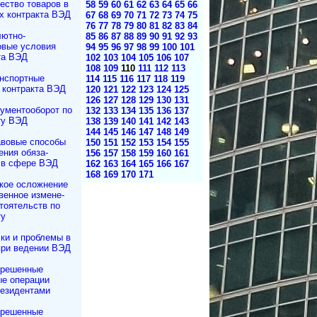
ество товаров в
58
59
60
61
62
63
64
65
66
х контракта ВЭД
67
68
69
70
71
72
73
74
75
76
77
78
79
80
81
82
83
84
ютно-
85
86
87
88
89
90
91
92
93
вые условия
94
95
96
97
98
99
100
101
та ВЭД
102
103
104
105
106
107
108
109
110
111
112
113
нспортные
114
115
116
117
118
119
 контракта ВЭД
120
121
122
123
124
125
126
127
128
129
130
131
ументооборот по
132
133
134
135
136
137
ту ВЭД
138
139
140
141
142
143
144
145
146
147
148
149
вовые способы
150
151
152
153
154
155
ения обяза­
156
157
158
159
160
161
 в сфере ВЭД
162
163
164
165
166
167
168
169
170
171
кое осложнение
вен­ное измене­
то­ятельств по
ту
ки и проблемы в
при ведении ВЭД
зрешенные
е операции
езидентами
зрешенные