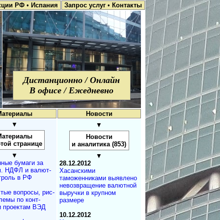
кции РФ
•
Испания
Запрос услуг
•
Контакты
Дистанционно / Онлайн
В офисе / Ежедневно
Материалы
Новости
▼
▼
Материалы
Новости
этой странице
и аналитика (853)
▼
▼
ные бумаги за
28.12.2012
. НДФЛ и ва­лют­
Хасанскими
т­роль в РФ
таможенниками выявлено
невозвращение валютной
тые вопросы, рис­
выручки в крупном
лемы по конт­
размере
и проектам ВЭД
10.12.2012