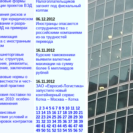
авовые формы
Налогоплательщиков
ции проектов ВЭД
загонят под фискальный
колпак
ения рисков и
м при юридичес­ком
06.12.2012
а­нии и разра­
Иностранцы опасаются
ЭД на примерах
сотрудничества с
российскими компаниями
имизация
из-за трудностей
та с иностранным
перевода
ом
16.11.2012
шнеторговые
Курские таможенники
ы: структура,
выявили валютные
ние, реквизиты,
махинации на сумму
ние, заключение.
более 6 миллиардов
рублей
вовые нормы о
вестности и чест­
16.11.2012
овой практике
ЗАО «Евросиб-Логистика»
запустило новый
овия поставки по
контейнерный сервис
с 2010: осо­бен­
Котка – Москва – Котка
применения
1
2
3
4
5
6
7
8
9
10
11
12
ансовые
13
14
15
16
17
18
19
20
21
твия условий и
22
23
24
25
26
27
28
29
30
ровок контрактов
31
32
33
34
35
36
37
38
39
40
41
42
43
44
45
46
47
48
49
50
51
52
53
54
55
56
57