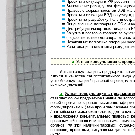
Про­ек­ты и ситу­а­ции в РФ рос­сиян - н
Выполнение работ, услуг физ­лицами 
Правовые формы проектов ВЭД малых
Проекты и ситуации ВЭД на услуги, ра
Проекты на разработку ПО с ино­ст­ра
Лицензионные договоры на ПО с инос
Дистрибуция импортных товаров в РФ
Закупка и поставка товаров за рубеж
(Не)Соответствие договора от ино­ст­р
Незаконные валютные операции рос­сий
Репатриация валютными резидентами
▲
Устная консультация с пред­ва­
Устная консультация с предварительным пр
ля­ться в каче­стве само­сто­я­тель­ного вида у
уст­ной кон­суль­та­ции / пра­во­вой оце­нки, ил
ных кон­суль­таций.
▲
Устная консультация с предварител
став­ляет собой пред­мет­ное мне­ние по воп­ро­
во­вой оце­нки по зара­нее пись­менно сфор­му­л
фор­му­ли­ров­кам и (или) про­бе­лам зара­нее пре
/ анг­лий­ском / испан­ском язы­ках, для рас­че
и пред­ло­же­ния кон­цеп­ту­аль­ных пра­во­вых ре
пра­во­вым обо­сно­ва­нием основ­ными при­ме­н
орга­нов РФ (при нали­чии тако­вых), судеб­ной
воп­ро­сов, про­ек­тами, ситу­а­ци­ями для уст­но
быть: