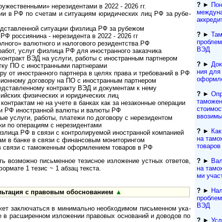
?
►
Пон
­жест­вен­ными» нере­зи­ден­тами в 2022 - 2026 гг.
междун
в РФ по сче­там и ситу­а­циям юри­ди­чес­ких лиц РФ за рубе­
аккреди
­став­лен­ной ситу­а­ции физ­лица РФ за рубе­жом
?
►
Там
РФ рос­сия­нина - нере­зи­дента в 2022 - 2026 гг
проблем
лного» валютного и налогового резидентства РФ
ВЭД
от, услуг физ­лица РФ для ино­ст­ран­ного заказ­чика
онтракт ВЭД на услуги, работы с ино­ст­ран­ным парт­не­ром
?
►
Док
 ПО с ино­ст­ран­ными парт­не­рами
ния для т
т ино­ст­ран­ного парт­нера в целях права и тре­бо­ва­ний в РФ
офор­м­л
онному договору на ПО с ино­ст­ран­ным парт­нером
едставленному контракту ВЭД и документам к нему
?
►
Опр
­ских физи­чес­ких и юри­ди­чес­ких лиц
таможен
трактам не на учете в бан­ках как за неза­кон­ные опе­рации
стоимос
 РФ ино­ст­ран­ной валюты и валюты РФ
ввозимы
 услуги, работы, платежи по дого­вору с нере­зи­дентом
 по опера­циям с нере­зи­ден­тами
?
►
Как
ца РФ в связи с конт­ро­ли­ру­е­мой ино­ст­ран­ной ком­па­нией
на тамо
в банке в связи с финан­со­вым мони­то­рингом
товаров
связи с тамо­жен­ным оформ­ле­нием това­ров в РФ
?
►
Вал
озможно пись­мен­ное тезис­ное изло­же­ние уст­ных отве­тов,
на тамож
в фор­мате 1 тезис ~ 1 абзац текста.
ми учас
?
►
Нал
тация с пра­во­вым обо­сно­ва­нием
▲
проблем
ВЭД
 заклю­ча­ться в мини­ма­льно необ­хо­ди­мом пись­мен­ном ука­
е в рас­ши­рен­ном изло­же­нии пра­во­вых осно­ва­ний и дово­дов по
?
►
Усл