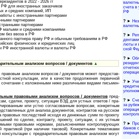
ере­зи­ден­тов в 2022 - 2026 гг
валютны
РФ для ино­стран­ных заказ­чиков
счета в
 и сред­них ком­паний, ИП
РФ
боты с ино­ст­ран­ными парт­не­рами
н­ными парт­не­рами
?
►
Нез
транными парт­не­рами
валютны
 малыми и сред­ними ком­па­ни­ями
ом без ввоза в РФ
?
►
Реп
ан­ного парт­нера праву РФ и обыч­ным тре­бо­ва­ниям в РФ
ден­та­м
­ских физи­чес­ких и юри­ди­чес­ких лиц
лю­ты и 
 РФ ино­ст­ран­ной валюты и валюты РФ
ской Фе
?
►
Обя
резиден­
ри­тель­ным ана­ли­зом воп­ро­сов / доку­ментов
▲
отчетно
операци
авовым ана­ли­зом воп­ро­сов / доку­мен­тов может пре­до­став­
ст­ной кон­суль­та­ции, или в каче­стве про­дол­же­ния пер­вич­ной
?
►
Уче
и в соче­та­нии с изло­жен­ными ниже раз­лич­ными видами пись­мен­
кре­дит­
упол­но
ьным правовыми ана­ли­зом воп­ро­сов / доку­мен­тов
пред­
?
►
Сче
сам, сде­лке, про­екту, ситу­ации ВЭД для уст­ных отве­тов / пра­
за рубе
и­ро­ван­ным или устно согла­со­ван­ным воп­ро­сам, кон­к­рет­ным
операци
д­став­лен­ных для ана­лиза доку­мен­тов, кон­т­рак­тов на рус­ском
контрол
та пра­во­вых пос­лед­ст­вий исходя из денеж­ных сумм по про­екту
ше­ний по сде­лке, кон­т­ра­кту, про­екту, ситу­а­ции, с их уст­ным
?
►
Про
и­мыми пра­во­выми нор­мами, разъ­яс­не­ни­ями конт­ро­ли­рую­щих
банков 
 прак­ти­кой (при нали­чии тако­вой). Конк­рет­ными тема­ти­ками
операци
й кон­суль­та­ции с пред­ва­ри­тель­ным пра­во­вым ана­ли­зом могут