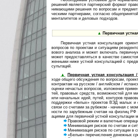
ре­ше­ний явля­ется парт­нер­ский фор­мат пра­в
ни­ма­ю­щи­ми ре­ше­ния по во­п­ро­сам и пре­д­ме­
чес­ки­ми пар­т­не­ра­ми, со­г­ла­с­но об­ще­при­ня­то
ме­н­та­ли­те­тов и де­ло­вых под­хо­дов.
▲
Первичная устная 
Первичная устная консультация ориентиро
воп­ро­сов по про­ек­там и ситу­а­циям рези­ден­
во­вого ана­лиза и может вклю­чать пер­вич­ную 
может пре­до­став­ля­ться в каче­стве само­сто­я
жен­ными ниже уст­ной кон­суль­та­цией с пред­
суль­таций.
▲
Первичная устная консультация /
ходе общего обсуж­де­ния по воп­ро­сам, про­ек
конт­рак­там на рус­ском / анг­лий­ском / испан­
оце­нки нечас­тых воп­ро­сов, изло­же­ния при­ме­
тей, пра­во­вых средств, воз­мож­нос­тей для ми
или началь­ных идей, путей, кон­ту­ров пра­во­в
под­дер­жки «белых» про­ек­тов ВЭД малых и ср
связи со сче­тами за рубе­жом - начи­ная с моме­н
но­сти по зару­беж­ным сче­там на физ­лиц РФ в 
аци­ями для пер­вич­ной уст­ной кон­суль­та­ции 
Правовой режим и валютные операции 
Минимизация рисков по сче­там и ситу
Минимизация рисков по ситу­а­ции в с
«Белые» перечисления денеж­ных сре