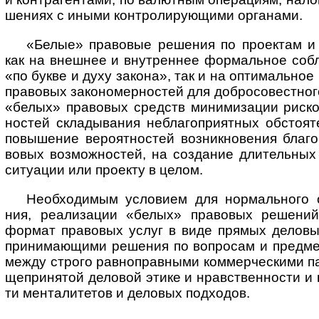
ше­ниях с иными конт­ро­ли­рую­щими органами.
«Белые» правовые решения по проектам и 
как на внеш­нее и внут­рен­нее фор­ма­ль­ное соб
«по букве и духу зако­на», так и на опти­ма­ль­ное
пра­во­вых зако­но­мер­нос­тей для доб­ро­со­вест­ног
«белых» пра­во­вых средств мини­ми­за­ции рис­ко
нос­тей скла­ды­ва­ния небла­го­при­ят­ных обсто­я
повы­ше­ние веро­ят­нос­тей воз­ник­но­ве­ния бла­
во­вых воз­мож­нос­тей, на созда­ние дли­тель­ны
ситу­а­ции или про­екту в целом.
Необходимым условием для нор­маль­но­го об­с
ния, ре­а­ли­за­ции «белых» пра­во­вых ре­ше­ний
фор­мат пра­во­вых услуг в виде пря­мых де­ло­вых
при­ни­ма­ю­щи­ми ре­ше­ния по во­п­ро­сам и пре­д­ме
меж­ду стро­го рав­но­пра­в­ны­ми ком­мер­чес­ки­ми пар­
ще­при­ня­той де­ло­вой эти­ке и нрав­ст­вен­нос­ти и на
ти ме­н­та­ли­те­тов и де­ло­вых под­хо­дов.