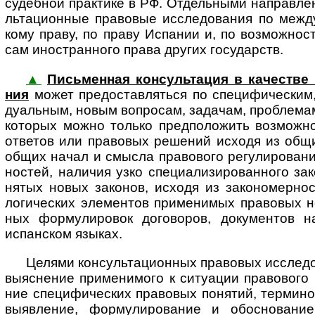
судеб­ной прак­тике в РФ. Отде­ль­ными нап­рав­ле­
ль­та­ци­он­ные пра­во­вые иссле­до­ва­ния по меж­д
кому праву, по праву Испа­нии и, по воз­мож­но­ст
сам ино­ст­ран­ного права дру­гих госу­дарств.
▲
Письменная консультация в качестве п
ния
может пре­до­став­ля­ться по спе­ци­фи­чес­ким
ду­а­ль­ным, новым воп­ро­сам, зада­чам, проб­ле­ма
кото­рых можно только пред­по­ло­жить воз­мож­но
отве­тов или пра­во­вых реше­ний исходя из общих
общих начал и смысла пра­во­вого регу­ли­ро­ва­ния
нос­тей, нали­чия узко спе­ци­а­ли­зи­ро­ван­ного за
ня­тых новых зако­нов, исходя из зако­но­мер­нос
логи­чес­ких эле­мен­тов при­ме­ни­мых пра­во­вых 
ных фор­му­ли­ро­вок дого­во­ров, доку­мен­тов н
испан­ском языках.
Целями консультационных правовых исследов
выяс­не­ние при­ме­ни­мого к ситу­а­ции пра­во­вого 
ние спе­ци­фи­чес­ких пра­во­вых поня­тий, тер­ми­но
выяв­ле­ние, фор­му­ли­ро­ва­ние и обо­сно­ва­ни