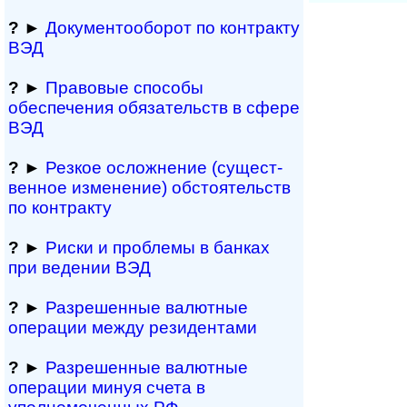
?
►
Документооборот по контракту
ВЭД
?
►
Правовые способы
обеспечения обяза­тельств в сфере
ВЭД
?
►
Резкое осложнение (сущест­
вен­ное измене­ние) обсто­ятельств
по контракту
?
►
Риски и проблемы в банках
при ведении ВЭД
?
►
Разрешенные валютные
операции между резидентами
?
►
Разрешенные валютные
операции минуя счета в