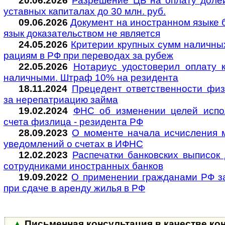
20.06.2026
Разрешение ЦБ на оплату долей 
уставных капи­та­лах до 30 млн. руб.
09.06.2026
Документ на иностранном языке б
язык дока­за­тель­ст­вом не явля­ется
24.05.2026
Критерии крупных сумм наличных 
ра­циям в РФ при пере­во­дах за рубеж
22.05.2026
Нотариус удостоверил оплату кв
налич­ными. Штраф 10% на рези­дента
18.11.2024
Прецедент от­вет­ст­вен­но­сти физ
за нере­пат­ри­а­цию зай­ма
19.02.2024
ФНС об изменении целей исполь
счета физ­лица - рези­дента РФ
28.09.2023
О моменте начала исчисления м
уве­до­м­ле­ний о счетах в ИФНС
12.02.2023
Рас­пе­ча­тки бан­ков­ских вы­пи­с
сотруд­ни­ками ино­ст­ран­ных бан­ков
19.09.2022
О применении граж­да­на­ми РФ за
при сда­че в арен­ду жилья в РФ
▲
Пись­менная консультация в каче­стве кон­с