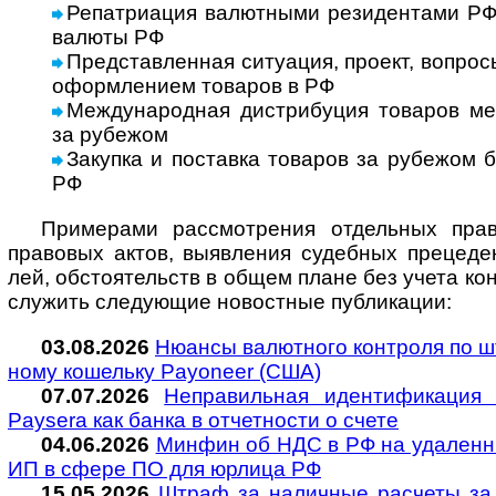
Репатриация валютными резидентами РФ и
валюты РФ
Представленная ситуация, проект, вопросы
оформ­ле­нием това­ров в РФ
Международная дистрибуция товаров меж
за рубе­жом
Закупка и поставка товаров за рубе­жом бе
РФ
Примерами рассмотрения отдельных право
пра­во­вых актов, выяв­ле­ния судеб­ных пре­це­д
лей, обсто­я­тельств в общем плане без учета кон­к
слу­жить сле­дую­щие ново­ст­ные пуб­ли­кации:
03.08.2026
Нюансы валютного контроля по штр
ному коше­льку Payoneer (США)
07.07.2026
Неправильная идентификация 
Paysera как банка в от­чет­но­сти о счете
04.06.2026
Минфин об НДС в РФ на удален­ные
ИП в сфере ПО для юр­лица РФ
15.05.2026
Штраф за наличные расчеты за н