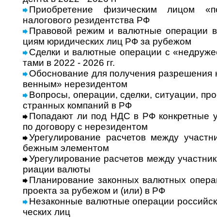
Приобретение физическим лицом «п
налогового резидентства РФ
Правовой режим и валютные операции в Р
циям юри­ди­чес­ких лиц РФ за рубе­жом
Сделки и валют­ные опе­ра­ции с «недру­жес
тами в 2022 - 2026 гг.
Обоснование для получения разрешения н
вен­ным» нере­зи­ден­том
Вопросы, операции, сделки, ситуации, проек
ст­ран­ных ком­па­ний в РФ
Попадают ли под НДС в РФ конкретные у
по дого­вору с нере­зи­дентом
Урегулирование расчетов между участник
беж­ным эле­мен­том
Урегулирование расчетов между участник
ри­а­ции валюты
Планирование законных валютных операц
про­екта за рубе­жом и (или) в РФ
Незаконные валютные операции рос­сий­ски
чес­ких лиц