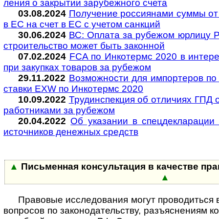
ле­ния о закры­тии за­ру­беж­ного счета
03.08.2024
Получение россиянами суммы от 
в ЕС на счет в ЕС с уче­том сан­кций
30.06.2024
ВС: Оплата за рубе­жом юрлицу 
стро­и­те­ль­ство может быть закон­ной
07.02.2024
FCA по Ин­ко­термс 2020 в ин­те­ре
при за­куп­ках то­ва­ров за ру­бежом
29.11.2022
Воз­мож­нос­ти для им­пор­те­ров по 
став­ки EXW по Ин­ко­термс 2020
10.09.2022
Трудинспекция об от­ли­чиях ГПД от
ра­бот­ни­ка­ми за ру­бе­жом
20.04.2022
Об указании в спецдекларации 
источ­ни­ков дене­ж­ных средств
▲
Пись­менная консультация в каче­стве пра­
▲
Правовые исследования могут проводиться в о
воп­ро­сов по зако­но­да­те­ль­ству, разъ­яс­не­ниям к