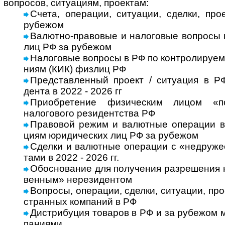
воп­ро­сов, ситу­а­циям, про­ектам:
Счета, операции, ситуации, сделки, про­
рубе­жом
Валютно-правовые и налоговые воп­росы в
лиц РФ за рубежом
Налоговые воп­росы в РФ по кон­т­ро­ли­ру­е­
ниям (КИК) физ­лиц РФ
Представленный про­ект / ситу­а­ция в РФ
дента в 2022 - 2026 гг
Приобретение физическим лицом «п
налогового резидентства РФ
Правовой режим и валютные операции в Р
циям юри­ди­чес­ких лиц РФ за рубе­жом
Сделки и валют­ные опе­ра­ции с «недру­жес
тами в 2022 - 2026 гг.
Обоснование для получения разрешения н
вен­ным» нере­зи­ден­том
Вопросы, операции, сделки, ситуации, проек
ст­ран­ных ком­па­ний в РФ
Дистрибуция товаров в РФ и за рубежом 
па­ни­ями