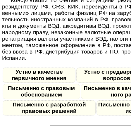
Консультации по счетам и ситу­а­циям рези­
рези­дент­ству РФ, CRS, КИК, нере­зи­денты в РФ
вен­ными» лицами, работы физ­лиц РФ на зару­бе
тель­ность ино­ст­ран­ных ком­па­ний в РФ, пра­во
кты и доку­ме­нты ВЭД, аккре­ди­тивы ВЭД, про­ек
на­род­ному праву, неза­кон­ные валют­ные опе­ра
репат­ри­а­ция валюты участ­ни­ками ВЭД, налоги 
мен­том, тамо­жен­ное оформ­ле­ние в РФ, поста­
без ввоза в РФ, дист­ри­бу­ция това­ров и ПО, пр
Испании.
Устно в качестве
Устно с пред­ва­р
первичного мнения
вопро­сов
Письменно с правовым
Пись­менно в каче
обоснованием
ного ра
Письменно с разработкой
Пись­менно 
правовых решений
и