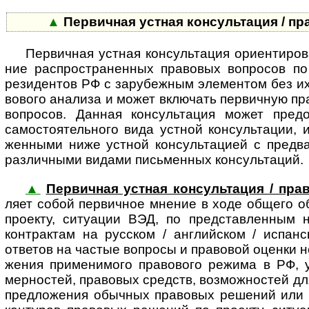
▲
Первичная устная консуль­та­ция / пр
Первичная устная консультация ориентирова
ние рас­про­ст­ра­нен­ных пра­во­вых воп­ро­сов по
рези­ден­тов РФ с зару­беж­ным эле­мен­том без их 
во­вого ана­лиза и может вклю­чать пер­вич­ную пра
воп­ро­сов. Дан­ная кон­суль­та­ция может пре­до
само­сто­я­тель­ного вида уст­ной кон­суль­та­ции,
жен­ными ниже уст­ной кон­суль­та­цией с пред­ва
раз­лич­ными видами пись­мен­ных кон­суль­таций.
▲
Первичная устная консультация / пра
ляет собой пер­вич­ное мне­ние в ходе общего обс
про­екту, ситу­а­ции ВЭД, по пред­став­лен­ным 
конт­рак­там на рус­ском / анг­лий­ском / испан­
отве­тов на час­тые воп­росы и пра­во­вой оце­нки н
же­ния при­ме­ни­мого пра­во­вого режи­ма в РФ, 
мер­нос­тей, пра­во­вых средств, воз­мож­нос­тей дл
пред­ло­же­ния обыч­ных пра­во­вых реше­ний или