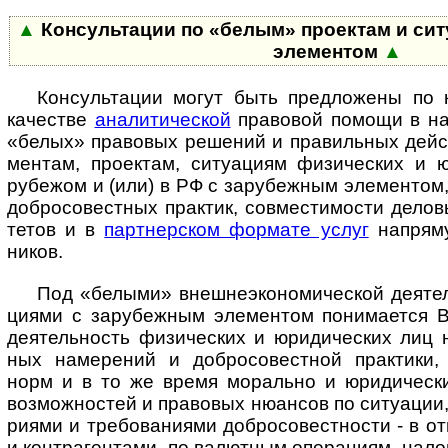
▲
Консультации по «белым» проектам и ситу­
эле­мен­том
▲
Консультации могут быть предложены по кон
каче­стве
ана­ли­ти­че­с­кой
пра­во­вой по­мощи в на­х
«бе­лых» пра­во­вых ре­ше­ний и пра­ви­ль­ных дей­с
мен­там, про­е­к­там, си­ту­а­ци­ям физи­чес­ких и
рубе­жом и (или) в РФ с зару­беж­ным эле­мен­том, 
доб­ро­со­вест­ных прак­тик, сов­мес­ти­мо­сти дело­
те­тов и в
парт­не­р­с­ком фор­мате услуг
на­пря­м
ников.
Под «белыми» внешнеэкономической деятель­
ци­ями с зару­беж­ным эле­мен­том пони­ма­ется В
дея­тель­ность физи­чес­ких и юри­ди­чес­ких лиц н
ных на­ме­ре­ний и доб­ро­со­вест­ной прак­ти­ки,
норм и в то же вре­мя мо­раль­но и юри­ди­чес­ки
воз­мож­нос­тей и пра­во­вых ню­ан­сов по си­ту­а­ции,
ри­ями и тре­бо­ва­ни­ями доб­ро­со­ве­ст­но­сти - в 
и контр­аген­тами, по валют­ным опе­ра­циям, нало­