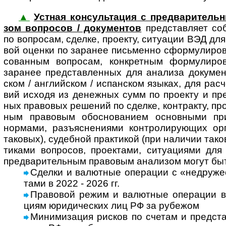
▲
Устная консультация с предваритель
зом воп­ро­сов / доку­мен­тов
пред­став­ляет со
по воп­ро­сам, сде­лке, про­екту, ситу­ации ВЭД для 
вой оце­нки по зара­нее пись­менно сфор­му­ли­ро
со­ван­ным воп­ро­сам, кон­к­рет­ным фор­му­ли­р
зара­нее пред­став­лен­ных для ана­лиза доку­мен­т
ском / анг­лий­ском / испан­ском язы­ках, для рас­ч
вий исходя из денеж­ных сумм по про­екту и пред­
ных пра­во­вых реше­ний по сде­лке, кон­т­ра­кту, про­
ным пра­во­вым обо­сно­ва­нием основ­ными при
нор­мами, разъ­яс­не­ни­ями конт­ро­ли­рую­щих о
тако­вых), судеб­ной прак­ти­кой (при нали­чии тако
ти­ками воп­ро­сов, про­ек­тами, ситу­а­ци­ями для
пред­ва­ри­тель­ным пра­во­вым ана­ли­зом могут бы
Сделки и валют­ные опе­ра­ции с «недру­жес
тами в 2022 - 2026 гг.
Правовой режим и валютные операции в Р
циям юри­ди­чес­ких лиц РФ за рубе­жом
Минимизация рисков по сче­там и пред­став