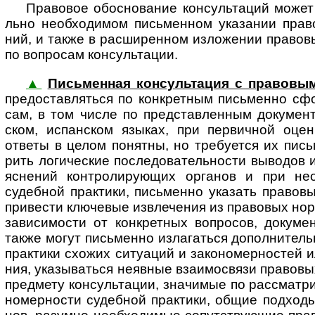
Правовое обоснование консультаций может з
льно необ­хо­ди­мом пись­мен­ном ука­за­нии пра­во
ний, и также в рас­ши­рен­ном изло­же­нии пра­во­в
по воп­ро­сам кон­суль­тации.
▲
Письменная консультация с правовы
пре­до­став­ля­ться по кон­к­рет­ным пись­менно сфо
сам, в том числе по пред­став­лен­ным доку­мен­т
ском, испан­ском язы­ках, при пер­вич­ной оце­
ответы в целом поня­тны, но тре­буе­тся их пись­
рить логи­чес­кие после­до­ва­тель­но­сти выво­дов
яс­не­ний конт­ро­ли­рую­щих орга­нов и при необ
судеб­ной прак­тики, пись­менно ука­зать пра­во­вы
при­ве­сти клю­че­вые извле­че­ния из пра­во­вых н
зави­си­мо­сти от кон­к­рет­ных воп­ро­сов, доку­мен
также могут пись­менно изла­га­ться допол­ни­тель
прак­тики схо­жих ситу­а­ций и зако­но­мер­нос­тей 
ния, ука­зы­ва­ться неяв­ные вза­и­мо­связи пра­во­в
пред­мету кон­суль­та­ции, зна­чи­мые по рас­смат­р
но­мер­но­сти судеб­ной прак­тики, общие под­ходы 