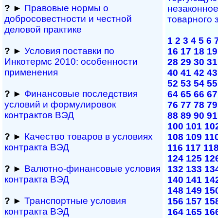
?
►
Правовые нормы о
незаконное
добросовестности и чест­ной
товарного з
деловой практике
1
2
3
4
5
6
?
►
Условия поставки по
16
17
18
19
Инкотермс 2010: осо­бен­нос­ти
28
29
30
31
применения
40
41
42
43
52
53
54
55
?
►
Финансовые последствия
64
65
66
67
условий и формулировок
76
77
78
79
контрактов ВЭД
88
89
90
91
100
101
10
?
►
Качество товаров в условиях
108
109
11
контракта ВЭД
116
117
11
124
125
12
?
►
Валютно-финансовые условия
132
133
13
контракта ВЭД
140
141
14
148
149
15
?
►
Транспортные условия
156
157
15
контракта ВЭД
164
165
16