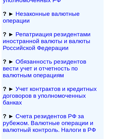
уполномоченных РФ
?
►
Незаконные валютные
операции
?
►
Репатриация ре­зи­ден­та­ми
иностранной ва­лю­ты и валюты
Рос­сий­ской Федерации
?
►
Обязанность резиден­тов
вести учет и отчетность по
валютным операциям
?
►
Учет контрактов и кре­дит­ных
договоров в упол­номоченных
банках
?
►
Счета резидентов РФ за
рубежом. Валютные операции и
валютный контроль. Налоги в РФ