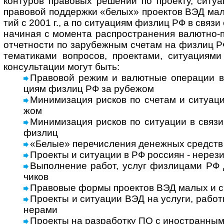
кон­ту­ров пра­во­вых реше­ний по про­екту, ситу­
пра­во­вой под­дер­жки «белых» про­ек­тов ВЭД мал
тий с 2001 г., а по ситу­а­циям физ­лиц РФ в связи
начи­ная с моме­нта рас­про­ст­ра­не­ния валю­тно-­п
отчет­но­сти по зару­беж­ным сче­там на физ­лиц РФ
тема­ти­ками воп­ро­сов, проек­тами, ситу­аци­ям
кон­суль­та­ции могут быть:
Правовой режим и валютные операции в Р
циям физ­лиц РФ за рубе­жом
Минимизация рисков по сче­там и ситу­а­ц
жом
Минимизация рисков по ситу­а­ции в свя­зи
физлиц
«Белые» перечисления денеж­ных средств 
Про­ек­ты и ситу­а­ции в РФ рос­сиян - нере­зи
Выполнение работ, услуг физ­лицами РФ д
чиков
Правовые формы проектов ВЭД малых и ср
Проекты и ситуации ВЭД на услуги, работы
не­рами
Проекты на разработку ПО с ино­ст­ран­ным