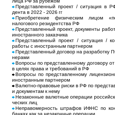
лица РФ за рубе­жом
Представленный про­ект / ситу­а­ция в РФ
дента в 2022 - 2026 гг
Приобретение физическим лицом «п
налогового резидентства РФ
Представленный проект, документы работ
ино­ст­ран­ного заказ­чика
Представленный проект / ситуация / ко
работы с ино­ст­ран­ным парт­не­ром
Представленный договор на разработку ПО 
не­рами
Вопросы по представленному договору от и
в целях права и тре­бо­ва­ний в РФ
Вопросы по представленному лицензион
ино­ст­ран­ным парт­нером
Валютно-правовые риски в РФ по предста
и документам к нему
Незаконные валютные операции рос­сий­ски
чес­ких лиц
Неправомерность штрафов ИФНС по кон
бан­ках как за неза­кон­ные опе­рации