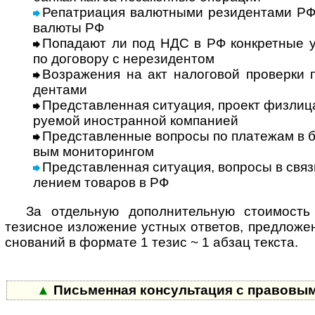
Репатриация валютными резидентами РФ и
валюты РФ
Попадают ли под НДС в РФ конкретные у
по дого­вору с нере­зи­дентом
Возражения на акт налоговой проверки п
ден­тами
Представленная ситуация, проект физлица 
ру­е­мой ино­ст­ран­ной ком­па­нией
Представленные вопросы по платежам в ба
вым мони­то­рингом
Представленная ситуация, вопросы в связ
ле­нием това­ров в РФ
За отдельную дополнительную стоимость 
тезис­ное изло­же­ние уст­ных отве­тов, пред­ло­же­
сно­ва­ний в фор­мате 1 тезис ~ 1 абзац текста.
▲
Письменная консультация с пра­во­вым