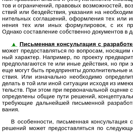
тов и огра­ни­че­ний, пра­во­вых воз­мож­нос­тей, во
ст­вий или без­дей­ст­вия, ука­за­ния на необ­хо­ди
ни­тель­ных согла­ше­ний, оформ­ле­ния тех или и
не­ния тех или иных фор­му­ли­ро­вок, с их пра
Однако состав­ле­ние соб­ст­венно доку­мен­тов в 
▲
Письменная консультация с разработк
может пре­до­став­ля­ться по воп­ро­сам, нося­щим
ный харак­тер. Напри­мер, по про­екту пред­ва­ри­т
пред­по­ла­гаю­тся те или иные дейст­вия, но при 
еще могут быть пред­при­няты допол­ни­тель­ные ил
ст­вия. Или изна­ча­льно необ­хо­димо опре­де­ли­
делать в той или иной ситу­а­ции исходя из имею­
тельств. При этом при пер­во­на­ча­ль­ной оценке 
опре­де­лены общие пути реше­ний, кон­цеп­ту­аль
тре­бую­щие даль­ней­шей пись­мен­ной раз­ра­бо­т
вания.
В особенности, письменная консультация с ра
реше­ний может пре­до­став­ля­ться по сле­дую­щи