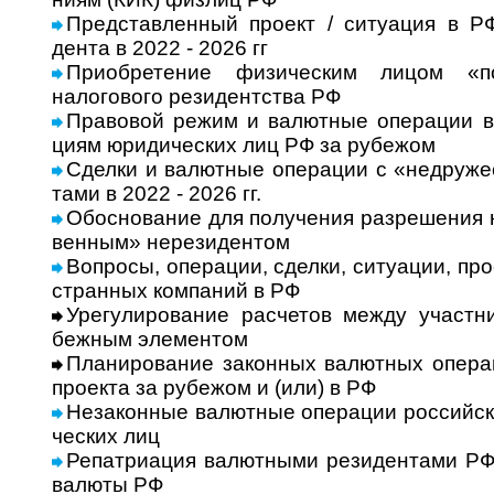
Представленный про­ект / ситу­а­ция в РФ
дента в 2022 - 2026 гг
Приобретение физическим лицом «п
налогового резидентства РФ
Правовой режим и валютные операции в Р
циям юри­ди­чес­ких лиц РФ за рубе­жом
Сделки и валют­ные опе­ра­ции с «недру­жес
тами в 2022 - 2026 гг.
Обоснование для получения разрешения н
вен­ным» нере­зи­ден­том
Вопросы, операции, сделки, ситуации, проек
ст­ран­ных ком­па­ний в РФ
Урегулирование расчетов между участник
беж­ным эле­мен­том
Планирование законных валютных операц
про­екта за рубе­жом и (или) в РФ
Незаконные валютные операции рос­сий­ски
чес­ких лиц
Репатриация валютными резидентами РФ и
валюты РФ