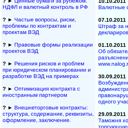
?
►
Ценные бумаги за рубежом.
10.10.2011
НДФЛ и ва­лют­ный кон­т­роль в РФ
Валютные о
?
►
Частые вопросы, рис­ки,
07.10.2011
проблемы по конт­рактам и
Штраф за 
проектам ВЭД
деклариро
?
►
Правовые формы реализации
01.10.2011
проектов ВЭД
Об обязате
разъяснен
?
►
Решения рисков и про­блем
www.nalog.
при юридичес­ком планирова­нии и
разра­ботке ВЭД на примерах
30.09.2011
Возбуждено
?
►
Оптимизация контракта с
администр
иностранным партнером
правонару
одного уча
?
►
Внешнеторговые контракты:
структура, содержание, реквизиты,
29.09.2011
оформление, заключение.
Таможня хо
торгующую 