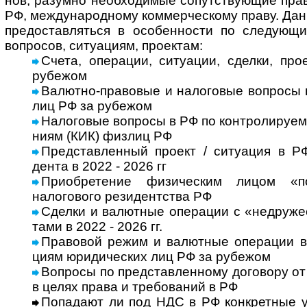
нов, разу­мно необ­хо­ди­мые сопут­ст­вую­щие пра
РФ, меж­ду­на­род­ному ком­мер­чес­кому праву. Дан
пре­до­став­ля­ться в осо­бен­но­сти по сле­дую­щ
воп­ро­сов, ситу­а­циям, про­ек­там:
Счета, операции, ситуации, сделки, про­
рубе­жом
Валютно-правовые и налоговые воп­росы в
лиц РФ за рубежом
Налоговые воп­росы в РФ по кон­т­ро­ли­ру­е­
ниям (КИК) физ­лиц РФ
Представленный про­ект / ситу­а­ция в РФ
дента в 2022 - 2026 гг
Приобретение физическим лицом «п
налогового резидентства РФ
Сделки и валют­ные опе­ра­ции с «недру­жес
тами в 2022 - 2026 гг.
Правовой режим и валютные операции в Р
циям юри­ди­чес­ких лиц РФ за рубе­жом
Вопросы по представленному договору от и
в целях права и тре­бо­ва­ний в РФ
Попадают ли под НДС в РФ конкретные у