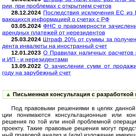
рии, при про­б­ле­мах с откры­ти­ем счетов
28.12.2024
Последствия исключения ЕС из П
ваю­щихся инфор­ма­цией о сче­тах с РФ
03.05.2024
ФНС о пра­во­мер­но­с­ти за­чис­ле­н
арен­д­ных пла­те­жей от не­ре­зи­ден­тов
25.03.2024
Штраф 20% от суммы за по­лу­че­ние
де­н­та инва­люты на ино­ст­ран­ный счет
12.01.2023
О Правилах наличных расчетов 
и ИП - и нере­зи­ден­тами
13.09.2022
О зачислении сумм от продажи 
году на зару­беж­ный счет
▲
Письменная консультация с разработкой п
Под правовыми решениями в целях данной пи
ции пони­ма­ются кон­суль­та­ци­он­ные или кон­с
реше­ния по той или иной проб­лем­ной опе­ра­ции,
про­екту. Такие пра­во­вые реше­ния могут пред­с
ный пра­во­вой ана­лиз и (или) изло­же­ние име­ю­щ