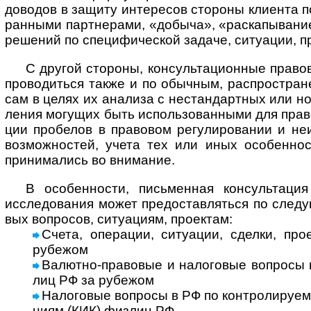
дово­дов в защиту инте­ре­сов сто­роны кли­ента по
ран­ными парт­не­рами, «добыча», «рас­ка­пы­ва­ни
реше­ний по спе­ци­фи­чес­кой задаче, ситу­а­ции, п
С другой стороны, консультационные правов
про­во­ди­ться также и по обыч­ным, рас­про­ст­ра­
сам в целях их ана­лиза с нестан­дарт­ных или но
ле­ния могу­щих быть испо­ль­зо­ван­ными для пра­в
ции про­бе­лов в пра­во­вом регу­ли­ро­ва­нии и неис
воз­мож­нос­тей, учета тех или иных осо­бен­но
при­ни­ма­лись во вни­мание.
В особенности, письменная консультация в
иссле­до­ва­ния может пре­до­став­ля­ться по сле­д
вых воп­ро­сов, ситу­а­циям, про­ектам:
Счета, операции, ситуации, сделки, про­
рубе­жом
Валютно-правовые и налоговые воп­росы в
лиц РФ за рубежом
Налоговые воп­росы в РФ по кон­т­ро­ли­ру­е­
ниям (КИК) физ­лиц РФ