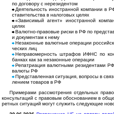
по дого­вору с нере­зи­дентом
Деятельность иностранной компании в РФ
ста­ви­те­ль­ства в нало­го­вых целях
«Зависимый агент» иностранной компан
целях
Валютно-правовые риски в РФ по предста
и доку­мен­там к нему
Незаконные валютные операции рос­сий­ски
чес­ких лиц
Неправомерность штрафов ИФНС по кон
бан­ках как за неза­кон­ные опе­рации
Репатриация валютными резидентами РФ и
валюты РФ
Представленная ситуация, вопросы в связ
ле­нием това­ров в РФ
Примерами рассмотрения отдельных право­вы
кон­суль­та­ций с пра­во­вым обо­сно­ва­нием в общ
рет­ных ситу­а­ций могут слу­жить сле­дую­щие ново