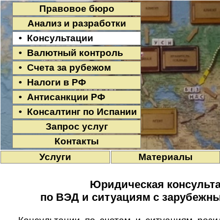
Правовое бюро
Анализ и разработки
• Консультации
• Валютный контроль
• Счета за рубежом
• Налоги в РФ
• Антисанкции РФ
• Консалтинг по Испании
Запрос услуг
Контакты
Услуги
Материалы
Юридическая консульт
по ВЭД и ситуациям с зарубежн