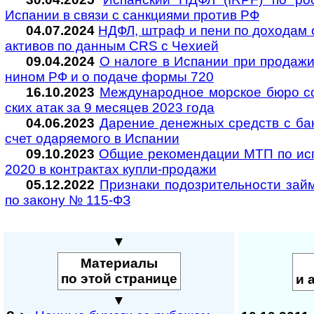
Испа­нии в связи с сан­к­ци­ями про­тив РФ
04.07.2024
НДФЛ, штраф и пе­ни по до­хо­дам 
ак­ти­вов по дан­ным CRS с Че­хи­ей
09.04.2024
О налоге в Ис­па­нии при про­да­жи
ни­ном РФ и о по­да­че фор­мы 720
16.10.2023
Международное морское бюро со
ских атак за 9 меся­цев 2023 года
04.06.2023
Дарение денежных средств с бан
счет ода­ря­е­мого в Испании
09.10.2023
Общие ре­ко­мен­да­ции МТП по ис­по
2020 в кон­т­рак­тах куп­ли-­про­да­жи
05.12.2022
Признаки по­до­з­ри­тель­нос­ти зай­м
по за­ко­ну № 115-ФЗ
▼
Материалы
по этой странице
и 
▼