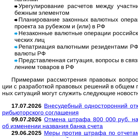
Урегулирование расчетов между участник
беж­ным эле­мен­том
Планирование законных валютных операц
про­екта за рубе­жом и (или) в РФ
Незаконные валютные операции рос­сий­ски
чес­ких лиц
Репатриация валютными резидентами РФ и
валюты РФ
Представленная ситуация, вопросы в связ
ле­нием това­ров в РФ
Примерами рассмотрения правовых вопросов 
ции с раз­ра­бот­кой пра­во­вых реше­ний в общем п
ных ситу­а­ций могут слу­жить сле­дую­щие ново­ст­
17.07.2026
Внесудебный односторонний отка
рибь­ю­тор­ского согла­шения
09.07.2026
Отмена штрафа 800 000 руб. н
об изме­не­нии наз­ва­ния банка счета
29.06.2025
Меры против штрафа по отчетам