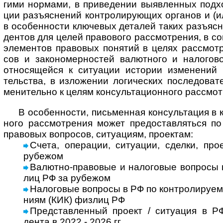
гими нор­мами, в при­ве­де­нии выяв­лен­ных под­х
ции разъ­яс­не­ний конт­ро­ли­рую­щих орга­нов и (
в осо­бен­но­сти клю­че­вых дета­лей таких разъ­яс­
ден­тов для целей пра­во­вого рас­смот­ре­ния, в соп
эле­мен­тов пра­во­вых поня­тий в целях рас­смот­р
сов и зако­но­мер­нос­тей валют­ного и нало­го­в
отно­ся­щейся к ситу­а­ции исто­рии изме­не­ний п
тель­ства, в изло­же­нии логи­чес­ких после­до­ва­
ме­ни­те­льно к целям кон­суль­та­ци­он­ного рас­смот
В особенности, письменная консультация в каче
ного рас­смот­ре­ния может пре­до­став­ля­ться п
пра­во­вых воп­ро­сов, ситу­а­циям, про­ектам:
Счета, операции, ситуации, сделки, про­
рубе­жом
Валютно-правовые и налоговые воп­росы в
лиц РФ за рубежом
Налоговые воп­росы в РФ по кон­т­ро­ли­ру­е­
ниям (КИК) физ­лиц РФ
Представленный про­ект / ситу­а­ция в РФ
дента в 2022 - 2026 гг