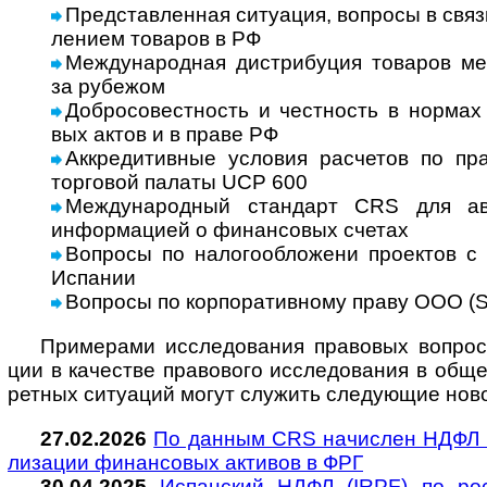
Представленная ситуация, вопросы в связ
ле­нием това­ров в РФ
Международная дистрибуция товаров меж
за рубе­жом
Добросовестность и честность в нормах ме
вых актов и в праве РФ
Аккредитивные условия расчетов по пра­в
тор­го­вой палаты UCP 600
Международный стандарт CRS для авто­
инфор­ма­цией о финан­со­вых счетах
Вопросы по налогообложени проектов с р
Испании
Вопросы по корпоративному праву ООО (S
Примерами исследования правовых вопросов 
ции в каче­стве пра­во­вого иссле­до­ва­ния в общ
рет­ных ситу­а­ций могут слу­жить сле­дую­щие ново
27.02.2026
По данным CRS начис­лен НДФЛ в
ли­за­ции фи­нан­со­вых ак­ти­вов в ФРГ
30.04.2025
Испанский НДФЛ (IRPF) по рос