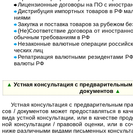
Лицензионные договоры на ПО с иностран
Дистрибуция импортных товаров в РФ мал
ни­ями
Закупка и поставка товаров за рубежом бе
(Не)Соответствие договора от ино­ст­ран­н
обыч­ным тре­бо­ва­ниям в РФ
Незаконные валютные операции рос­сий­ски
чес­ких лиц
Репатриация валютными резидентами РФ и
валюты РФ
▲
Устная консультация с пред­ва­ри­тель­ным а
доку­ментов
▲
Устная консультация с предварительным прав
сов / доку­мен­тов может пре­до­став­ля­ться в каче
вида уст­ной кон­суль­та­ции, или в каче­стве про­д
ной кон­суль­та­ции / пра­во­вой оце­нки, или в со
ниже раз­лич­ными видами пись­мен­ных кон­суль­т