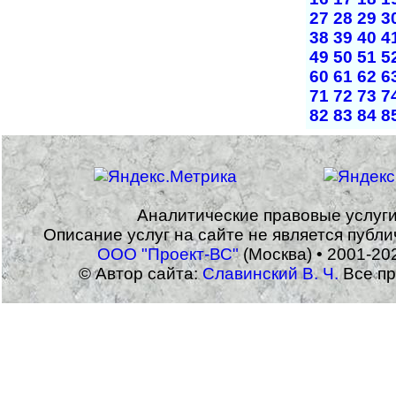
27
28
29
3
38
39
40
4
49
50
51
5
60
61
62
6
71
72
73
7
82
83
84
8
Аналитические правовые услуг
Описание услуг на сайте не является публ
ООО "Проект-ВС"
(Москва) • 2001-20
© Автор сайта:
Славинский В. Ч.
Все пр