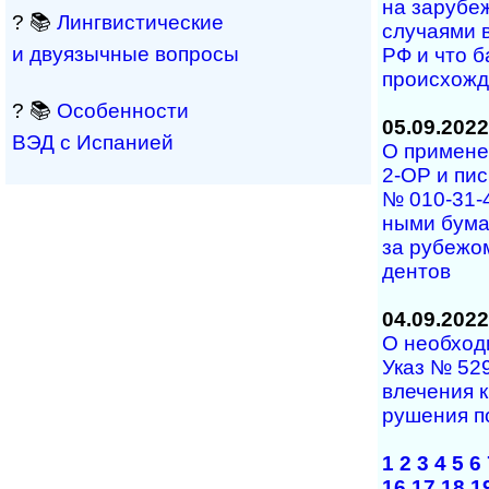
на за­ру­беж
? 📚
Лингвистические
слу­ча­я­­ми
и двуязычные вопросы
РФ и что ба
про­ис­хож­
? 📚
Особенности
05.09.2022
ВЭД с Испанией
О применен
2-ОР и пис
№ 010-31-4
ны­ми бу­ма
за ру­бе­жом
дентов
04.09.2022
О необходи
Указ № 529
вле­че­ния к
ру­ше­ния по
1
2
3
4
5
6
16
17
18
1