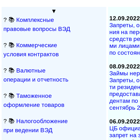
▼
12.09.2022
? 📚
Комплексные
Запреты, ог
правовые вопросы ВЭД
ния на пе­р
средств ре­з
? 📚
Коммерческие
ми ли­ца­ми
по со­сто­я
условия контрактов
08.09.2022
? 📚
Валютные
Займы не­ре
операции и отчетность
Зап­ре­ты, о
ти ре­зи­де
пре­до­став­
? 📚
Таможенное
ден­там по с
оформление товаров
сен­тябрь 2
? 📚
Налогообложение
06.09.2022
ЦБ официал
при ведении ВЭД
за­п­рет на 