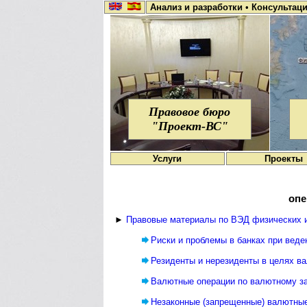
Анализ и разработки
•
Консультац
Правовое бюро
"Проект-ВС"
Услуги
Проекты
опе
►
Правовые материалы по ВЭД физических 
Риски и проблемы в банках при вед
Резиденты и нерезиденты в целях в
Валютные операции по валютному з
Незаконные (запрещенные) валютны