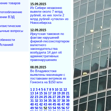
ение товаров
15.09.2015
Из Сибири незаконно
вывели около 7 млрд
логообложение
рублей, из них почти 2
дении ВЭД
млрд рублей «утекли» из
Новосибирска
нгвистические
12.09.2015
зычные вопросы
Иркутская таможня по
фактам нарушений
обенности
фирмой-лесоэкспортером
Испанией
валютного
законодательства
возбудила 14 дел об
административных
правонарушениях
08.09.2015
Во Владивостоке
выявлены махинации с
поставками ветряков из
Гонконга на $150 млн
1
2
3
4
5
6
7
8
9
10
11
12
13
14
15
16
17
18
19
20
21
22
23
24
25
26
27
28
29
30
31
32
33
34
35
36
37
38
39
40
41
42
43
44
45
46
47
48
49
50
51
52
53
54
55
56
57