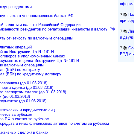
оформл
жду резидентами
? 📚
На
нуя счета в уполномоченных банках РФ
при ве
ой валюты и валюты Российской Федерации
обязанности резидентов по репатриации инвалюты и валюты РФ
? 📚
Ли
и двуя
лять отчетность по валютным операциям
алютных операций
? 📚
Ос
й по Инструкции ЦБ № 181-И
ВЭД с 
договоров в уполномоченных банках
кументах в целях Инструкции ЦБ № 181-И
по валютным операциям
ля (ВБК) по контракту
ля (ВБК) по кредитному договору
перациям (до 01.03.2018)
порта сделки (до 01.03.2018)
о паспортам сделок (до 01.03.2018)
 (до 01.03.2018)
ументах (до 01.03.2018)
физических и юридических лиц
счетов за рубежом
ов РФ о счетах за рубежом
средств и иных финансовых активов по счетам за рубежом
иктивных сделок) в банках