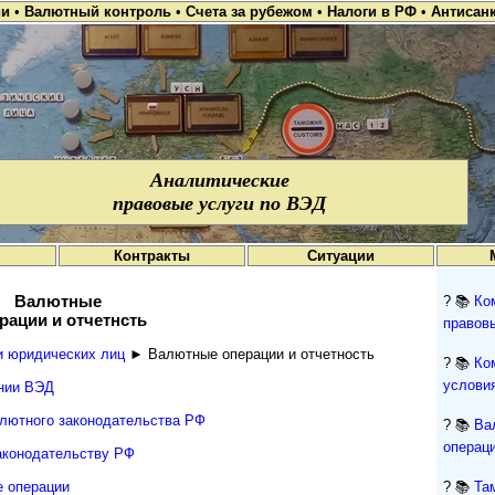
ии
•
Валютный контроль
•
Счета за рубежом
•
Налоги в РФ
•
Антисан
Аналитические
правовые услуги по ВЭД
Контракты
Ситуации
Валютные
? 📚
Ко
рации и отчетнсть
правов
и юридических лиц
► Валютные операции и отчетность
? 📚
Ко
условия
ении ВЭД
алютного законодательства РФ
? 📚
Ва
операци
аконодательству РФ
е операции
? 📚
Та