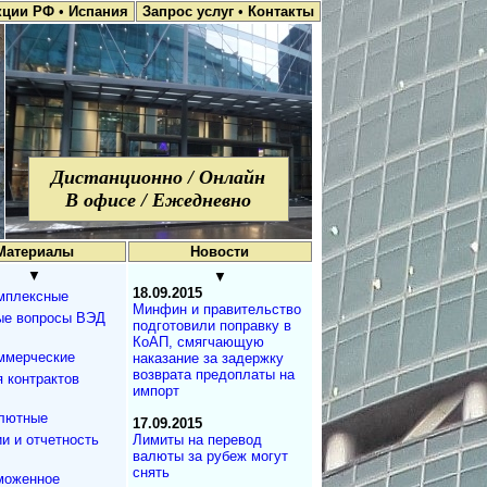
кции РФ
•
Испания
Запрос услуг
•
Контакты
Дистанционно / Онлайн
В офисе / Ежедневно
Материалы
Новости
▼
▼
18.09.2015
мплексные
Минфин и правительство
ые вопросы ВЭД
подготовили поправку в
КоАП, смягчающую
ммерческие
наказание за задержку
возврата предоплаты на
 контрактов
импорт
лютные
17.09.2015
и и отчетность
Лимиты на перевод
валюты за рубеж могут
снять
моженное