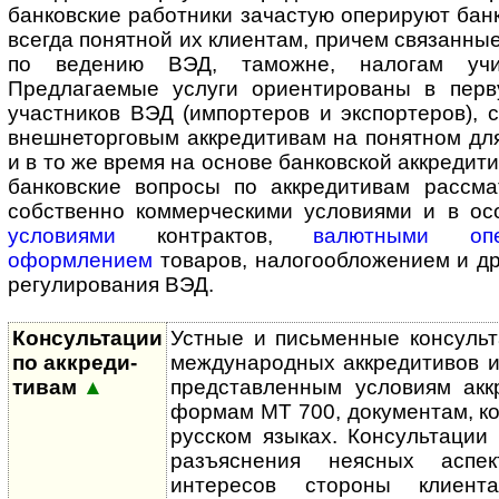
банковские работники зачастую оперируют бан
всегда понятной их клиентам, причем связанны
по ведению ВЭД, таможне, налогам учит
Предлагаемые услуги ориентированы в пер
участников ВЭД (импортеров и экспортеров), 
внешнеторговым аккредитивам на понятном дл
и в то же время на основе банковской аккредити
банковские вопросы по аккредитивам рассма
собственно коммерческими условиями и в о
условиями
контрактов,
валютными опе
оформлением
товаров, налогообложением и д
регулирования ВЭД.
Консультации
Устные и письменные консуль
по аккре­ди­
международных аккредитивов и
тивам
▲
представленным условиям аккр
формам MT 700, документам, ко
русском языках. Консультации
разъяснения неясных аспе
интересов стороны клиен