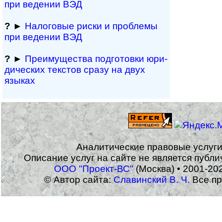
при ведении ВЭД
?
►
Налоговые риски и проблемы
при ведении ВЭД
?
►
Преимущества под­гото­вки юри­
ди­чес­ких тек­с­тов сразу на двух
языках
Аналитические правовые услуг
Описание услуг на сайте не является публ
ООО "Проект-ВС"
(Москва) • 2001-20
© Автор сайта:
Славинский В. Ч.
Все пр