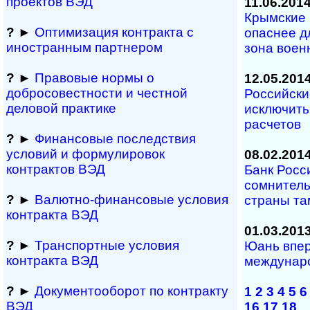
проектов ВЭД
11.06.201
Крымские 
?
►
Оптимизация контракта с
опаснее д
иностранным партнером
зона воен
?
►
Правовые нормы о
12.05.201
добросовестности и чест­ной
Российски
деловой практике
исключить
расчетов
?
►
Финансовые последствия
условий и формулировок
08.02.201
контрактов ВЭД
Банк Росс
сомнитель
?
►
Валютно-финансовые условия
страны та
контракта ВЭД
01.03.201
?
►
Транспортные условия
Юань впер
контракта ВЭД
междунар
?
►
Документооборот по контракту
1
2
3
4
5
6
ВЭД
16
17
18