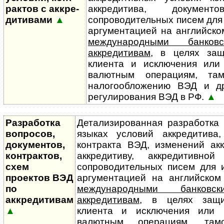
рак­тов с аккре­
аккредитива, докумен
ди­тивами
▲
сопроводительных писем для
аргументацией на английском
международными банко
аккредитивам
, в целях за
клиента и исключения или
валютным операциям, там
налого­обло­жению ВЭД и д
регулирования ВЭД в РФ.
▲
Разработка
Детализированная разработка 
вопросов,
языках условий аккредитива,
документов,
контракта ВЭД, изменений акк
контрактов,
аккредитиву, аккредитивн
схем
сопроводительных писем для 
проектов ВЭД
аргументацией на английском 
по
международными банков
аккредитивам
аккредитивам
, в целях защи
▲
клиента и исключения или 
валютным операциям, тамо