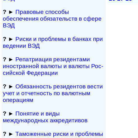
?
►
Правовые способы
обеспечения обяза­тельств в сфере
ВЭД
?
►
Риски и проблемы в банках при
ведении ВЭД
?
►
Репатриация ре­зи­ден­та­ми
иностранной ва­лю­ты и валюты Рос­
сий­ской Федерации
?
►
Обязанность резиден­тов вести
учет и отчетность по валютным
операциям
?
►
Понятие и виды
международных аккредитивов
?
►
Таможенные риски и проблемы