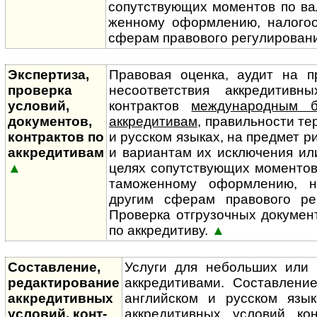
сопутствующих моментов по ва
жен­ному оформлению, налого­
сферам правового регулирован
Экспертиза,
Правовая оценка, аудит на п
проверка
несоответствия аккредитивны
условий,
контрактов
международным б
документов,
аккредитивам
, правильности т
контрактов по
и русском языках, на предмет р
аккредитивам
и вариантам их исключения ил
▲
целях сопутствующих моментов
тамо­жен­ному оформлению, н
другим сферам правового р
Проверка отгрузочных докумен
по аккредитиву.
▲
Составление,
Услуги для небольших или 
редактирование
аккредитивами. Составлени
аккредитивных
английском и русском язык
условий, конт­
аккредитивных условий ко