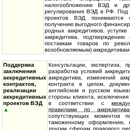
налого­обло­жению ВЭД и д
регулирования ВЭД в РФ. Под
проектов ВЭД понимаются 
получению выгодного финансиро
род­ных аккредитивов, уступке
аккредитива, подтверждению 
поставкам товаров по револ
возобновляемым) аккредитивам
Поддержка
Консультации, экспертиза, п
заключения
разработка условий аккредити
аккредитивных
аккредитива, изменений аккр
контрактов,
контракта в целом, докуме
реализации
английском и русском язык
аккредитивных
стороны клиента, исключения
проектов ВЭД
в соответствии с
между
▲
правилами по аккредитив
сопутствующих моментов п
тамо­жен­ному оформлению, 
другим сферам правового ре