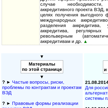
случае необходимости
аккредитивного проекта ВЭД, в
целях получения выгодного 
между­на­род­ных аккредитив
разделения аккредитива, 
аккредитива, регулярных
револьверным (автоматич
аккредитивам и др.
▲
▼
Материалы
по этой странице
и
▼
?
►
Частые вопросы, рис­ки,
21.08.201
проблемы по конт­рактам и проектам
Для росси
ВЭД
альтерна
системы 
?
►
Правовые формы реализации