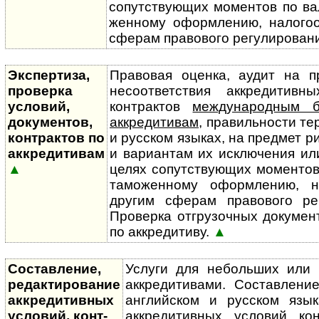
сопутствующих моментов по ва
жен­ному оформлению, налого­
сферам правового регулирован
Экспертиза,
Правовая оценка, аудит на п
проверка
несоответствия аккредитивны
условий,
контрактов
международным б
документов,
аккредитивам
, правильности т
контрактов по
и русском языках, на предмет р
аккредитивам
и вариантам их исключения ил
▲
целях сопутствующих моментов
тамо­жен­ному оформлению, н
другим сферам правового р
Проверка отгрузочных докумен
по аккредитиву.
▲
Составление,
Услуги для небольших или 
редактирование
аккредитивами. Составлени
аккредитивных
английском и русском язык
условий, конт­
аккредитивных условий ко