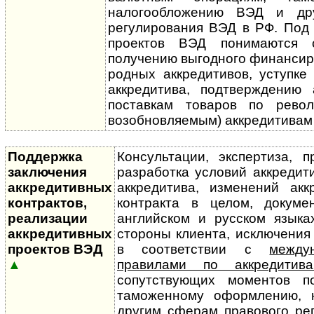
налого­обло­жению ВЭД и д
регулирования ВЭД в РФ. Под
проектов ВЭД понимаются 
получению выгодного финансиро
род­ных аккредитивов, уступке
аккредитива, подтверждению 
поставкам товаров по револ
возобновляемым) аккредитивам
Поддержка
Консультации, экспертиза, п
заключения
разработка условий аккредити
аккредитивных
аккредитива, изменений аккр
контрактов,
контракта в целом, докуме
реализации
английском и русском язык
аккредитивных
стороны клиента, исключения
проектов ВЭД
в соответствии с
между
▲
правилами по аккредитив
сопутствующих моментов п
тамо­жен­ному оформлению, 
другим сферам правового ре