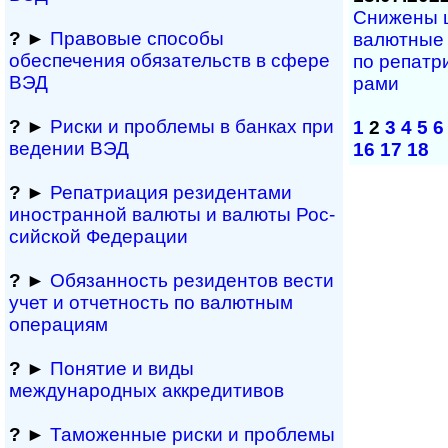
Снижены ш
?
►
Правовые способы
ва­лют­ные 
обеспечения обяза­тельств в сфере
по ре­па­т­р
ВЭД
рами
?
►
Риски и проблемы в банках при
1
2
3
4
5
6
ведении ВЭД
16
17
18
?
►
Репатриация ре­зи­ден­та­ми
иностранной ва­лю­ты и валюты Рос­
сий­ской Федерации
?
►
Обязанность резиден­тов вести
учет и отчетность по валютным
операциям
?
►
Понятие и виды
международных аккредитивов
?
►
Таможенные риски и проблемы