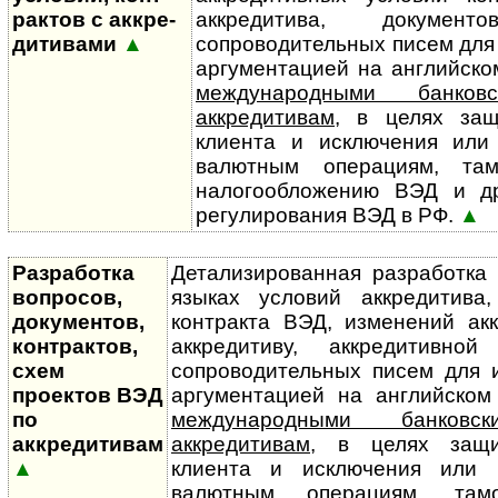
рак­тов с аккре­
аккредитива, докумен
ди­тивами
▲
сопроводительных писем для
аргументацией на английском
международными банко
аккредитивам
, в целях за
клиента и исключения или
валютным операциям, там
налого­обло­жению ВЭД и д
регулирования ВЭД в РФ.
▲
Разработка
Детализированная разработка 
вопросов,
языках условий аккредитива,
документов,
контракта ВЭД, изменений акк
контрактов,
аккредитиву, аккредитивн
схем
сопроводительных писем для 
проектов ВЭД
аргументацией на английском 
по
международными банков
аккредитивам
аккредитивам
, в целях защи
▲
клиента и исключения или 
валютным операциям, тамо