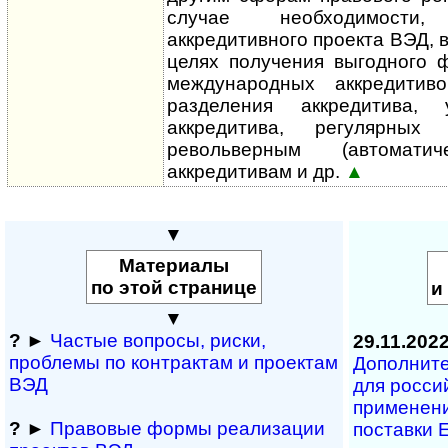
случае необходимости
аккредитивного проекта ВЭД, в
целях получения выгодного 
между­на­род­ных аккредитив
разделения аккредитива, 
аккредитива, регулярных
револьверным (автоматич
аккредитивам и др.
▲
▼
Материалы
по этой странице
и
▼
?
►
Частые вопросы, рис­ки,
29.11.202
проблемы по конт­рактам и проектам
Дополните
ВЭД
для рос­сий
при­ме­не­н
?
►
Правовые формы реализации
по­став­ки