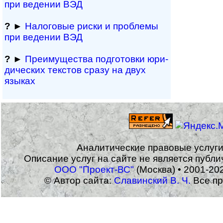
при ведении ВЭД
?
►
Налоговые риски и проблемы
при ведении ВЭД
?
►
Преимущества под­гото­вки юри­
ди­чес­ких тек­с­тов сразу на двух
языках
Аналитические правовые услуг
Описание услуг на сайте не является публ
ООО "Проект-ВС"
(Москва) • 2001-20
© Автор сайта:
Славинский В. Ч.
Все пр