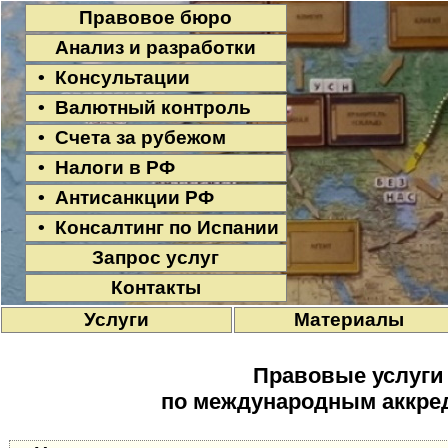
Правовое бюро
Анализ и разработки
• Консультации
• Валютный контроль
• Счета за рубежом
• Налоги в РФ
• Антисанкции РФ
• Консалтинг по Испании
Запрос услуг
Контакты
Услуги
Материалы
Правовые услуги
по международным аккре