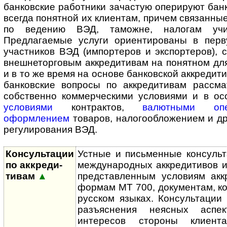
банковские работники зачастую оперируют бан
всегда понятной их клиентам, причем связанны
по ведению ВЭД, таможне, налогам учит
Предлагаемые услуги ориентированы в пер
участников ВЭД (импортеров и экспортеров), 
внешнеторговым аккредитивам на понятном дл
и в то же время на основе банковской аккредити
банковские вопросы по аккредитивам рассма
собственно коммерческими условиями и в о
условиями
контрактов,
валютными опе
оформлением
товаров, налогообложением и д
регулирования ВЭД.
Консультации
Устные и письменные консуль
по аккре­ди­
международных аккредитивов и
тивам
▲
представленным условиям аккр
формам MT 700, документам, ко
русском языках. Консультации
разъяснения неясных аспе
интересов стороны клиен