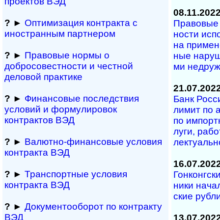
проектов ВЭД
08.11.202
?
►
Оптимизация контракта с
Правовые 
иностранным партнером
нос­ти ис­п
на при­ме­
?
►
Правовые нормы о
ные на­ру­ш
добросовестности и чест­ной
ми не­дру­
деловой практике
21.07.202
?
►
Финансовые последствия
Банк Росс
условий и формулировок
лимит по а
контрактов ВЭД
по им­порт­
лу­ги, ра­бо
?
►
Валютно-финансовые условия
лек­ту­аль­
контракта ВЭД
16.07.202
?
►
Транспортные условия
Гонконгски
контракта ВЭД
ни­ки на­ча
ские рубл
?
►
Документооборот по контракту
ВЭД
13.07.202