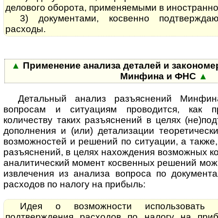
делового оборота, применяемыми в иностранно
3) документами, косвенно подтвержда
расходы.
▲
Применение анализа деталей и за­ко­но­мер­
Мин­фи­на и ФНС
▲
Де­таль­ный анализ разъяснений Минф
вопросам и ситуациям проводится, как п
количеству таких разъяснений в целях (не)под
дополнения и (или) детализации теоретическ
возможностей и решений по ситуации, а также,
разъяснений, в целях нахождения возможных к
аналитический момент косвенных решений мож
извлечения из анализа вопроса по документ
расходов по налогу на прибыль:
Идея о возможности использовать д
подтверждения расходов по налогу на пр