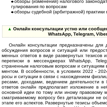
обзоры (изменений) налогового законодатель
гу­ли­ро­ва­ния по во­п­ро­сам
обзоры судебной (арбитражной) практики по 
▲
Онлайн консультации устно или сообще
Whats­App, Tele­gram, Vibe
Онлайн кон­суль­тации пред­наз­на­чены для ди
обсуж­де­ния воп­ро­сов и ситу­а­ций или предо­с
мен­ных отве­тов в виде раз­вер­нутых тези­сов 
пере­писки в мессен­джерах WhatsApp, Teleg
странен­ным нало­говым воп­росам и ситу­ациям 
мен­том. В особен­ности, в усло­виях 2022 - 2024
росы и ситу­ации в связи с нахож­де­нием физ­ли
ресами, дохо­дами, веде­нием деятель­ности в 
отве­тов онлайн пред­по­ла­гает изло­жение в н
основ­ной идеи по тому или иному право­вому мо
смат­ри­ва­е­мому воп­росу без дета­ли­зации не 
этапе его аспек­тов. Развер­нутые тезисы объ­е­мо