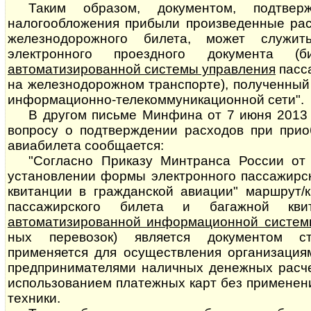
Таким образом, документом, подтве
налогообложения прибыли произведенные ра
железнодорожного билета, может служит
электронного проездного документа (б
автоматизированной системы управления
пасса
на железнодорожном транспорте), полученный
информационно-те­ле­ком­му­ни­ка­ци­он­ной сети".
В другом письме Минфина от 7 июня 2013 
вопросу о подтверждении расходов при прио
авиабилета сообщается:
"Согласно Приказу Минтранса России от
установлении формы электронного пассажирск
квитанции в гражданской авиации" маршрут/к
пассажирского билета и багажной кви
автоматизированной информационной систе
ных перевозок) является документом с
применяется для осуществления организаци
предпринимателями наличных денежных расчет
использованием платежных карт без применен
техники.