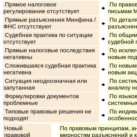
Прямое налоговое
По право
регулирование отсутствует
письмам 
Прямые разъяснения Минфина /
По деталя
ФНС отсутствуют
разъясне
Судебная практика по ситуации
По общим
отсутствует
судебной 
Прямые налоговые последствия
По исключ
негативны
новым по
Сложившаяся судебная практика
По новым 
негативна
новым ак
Ситуация неоднозначная или
По систем
запутанная
анализу н
Формулировки документов
По языко
проблемные
системны
Типовые правовые решения не
По индив
подходят
особеннос
Новый
По правовым принципам, анал
правовой
мер­нос­тям разъ­яс­не­ний и ко