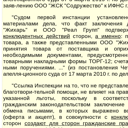
заяв-лению ООО "ЖСК "Содружество" к ИФНС г.
"Судом первой инстанции установлен
материалами дела, что факт заключения
"Жихарь" и ООО "Реал Групп" подтверж
конклюдентных действий
сторон,
а именно
: 
товара, а также представленными ООО "Жих
принятия товара от поставщика и опри
необходимыми документами, предусмотрен
товарными накладными формы ТОРГ-12; счетам
ны­ми поручениями. ..." (из постановления Ч
апелля-ционного суда от 17 марта 2010 г. по де
"Ссылка Инспекции на то, что не представл
благотвори-тельной помощи, не влияет на пр
указанной льготы, поскольку в соответ
гражданским законодательством заключение
обмена письмами, в которых выражено во
(оферта и акцепт), в совокупности с
конкл
сторон
создают для сторон гражданские пра