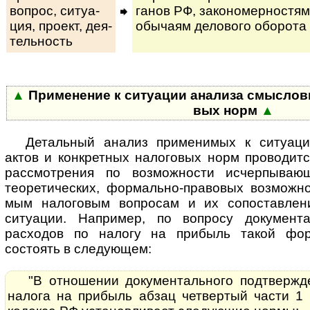
вопрос, си­ту­а­
га­нов РФ, за­ко­но­мер­нос­тям
ция, про­ект, де­я­
обы­ча­ям де­ло­во­го оборота
тель­ность
▲
Применение к ситуации анализа смыс­ло­вых
вых норм
▲
Де­таль­ный ана­лиз применимых к ситуац
актов и конкретных налоговых норм проводит
рассмотрения по возможности исчерпывающ
теоретических, формально-правовых возможност
мым налоговым вопросам и их сопоставлени
ситуации. Например, по вопросу документа
расходов по налогу на прибыль такой фо
состоять в следующем:
"В отношении документального подтвержд
налога на прибыль абзац четвертый части 1 