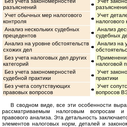
Без учета закономерностей
Учет закон
разъяснений
разъяснени
Учет обычных мер налогового
Учет детал
контроля
налогового 
Анализ нескольких судебных
Анализ дес
прецедентов
судебных д
Анализ на уровне обстоятельств
Анализ на 
схожих дел
обстоятельс
Без учета налоговых дел других
Применение
категорий
налоговой п
Без учета закономерностей
Учет закон
судебной практики
практики
Без учета сопутствующих
Учет сопут
правовых вопросов
вопросов ВЭ
В сводном виде, все эти особенности выр
рассматриваемым налоговым вопросам и 
правового анализа. Эта детальность заключает
элементов налоговых норм, деталей и законо