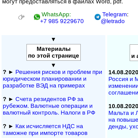
могут предо­став­ляться в фай­лах Word, pdf.
WhatsApp:
Telegram
:
+7 985 9229670
@letrado
▼
Материалы
по этой странице
и 
▼
?
►
Решения рисков и про­блем при
14.08.202
юридичес­ком планирова­нии и
Россия и 
разра­ботке ВЭД на примерах
изменении
соглашен
?
►
Счета резидентов РФ за
рубежом. Валютные операции и
10.08.202
валютный контроль. Налоги в РФ
Мальта и 
на по­вы­ш
?
►
Как исчисляется НДС на
ден­ды, у
таможне при импорте товаров