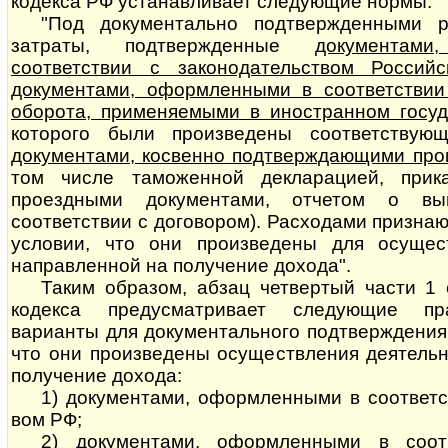
кодекса РФ устанавливает следующие нормы:
"Под документально подтвержденными 
затраты, подтвержденные
до­ку­мен­т
соответствии с законодательством Россий
документами, офор­м­лен­ны­ми в соответств
оборота, применяемыми в иностранном госуд
которого были произведены соответствую
документами, косвенно под­т­вер­ж­да­ю­щи­ми 
том числе таможенной декларацией, прик
проездными документами, отчетом о вы
соответствии с договором). Расходами при­з­на­
условии, что они произведены для осущест
направленной на получение дохода".
Таким образом, абзац четвертый части 1 
кодекса предусматривает следующие пр
варианты для документального подтверждения
что они произведены осуществления деятельн
получение дохода:
1) документами, оформленными в соответствии
вом РФ;
2) документами, оформленными в соот