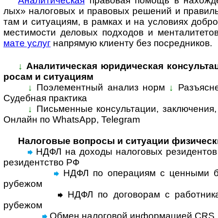
Ана­ли­ти­че­с­кая
пра­во­вая по­мощь в на­хо­ж­де
лых» нало­го­вых и ­пра­во­вых ре­ше­ний и пра­ви­ль
там и си­ту­а­ци­ям, в рам­ках и на усло­ви­ях доб­ро
мес­ти­мо­сти дело­вых под­хо­дов и мен­та­ли­те­т
мате услуг
на­пря­мую кли­енту без по­сред­ников.
↓
Аналитическая юридическая консультация
ро­сам и си­ту­а­циям
↓
Поэлементный анализ норм
↓
Разъ­яс­
Су­деб­ная прак­ти­ка
↓
Письменные консультации, за­к­лю­че­ния, 
Онлайн по Whats­App, Tele­gram
Налоговые вопросы и ситуации физическ
НДФЛ на доходы налоговых резидентов 
резидентство РФ
НДФЛ по операциям с ценными б
рубежом
НДФЛ по договорам с работника
рубежом
Обмен налоговой информацией CRS,