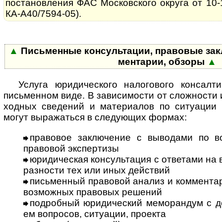
постановления ФАС Московского округа от 10-1
КА-А40/7594-05).
▲
Письменные консультации, правовые за­к­лю
мен­та­рии, обзоры
▲
Услуга юридического налогового консалти
письменном виде. В за­ви­си­мос­ти от сложности 
ход­ных сведений и материалов по ситуации 
могут выражаться в следующих формах:
правовое заключение с выводами по в
правовой экспертизы
юридическая консультация с ответами на во
раз­нос­ти тех или иных действий
письменный правовой анализ и комментар
возможных правовых решений
подробный юридический меморандум с дет
ем вопросов, ситуации, проекта