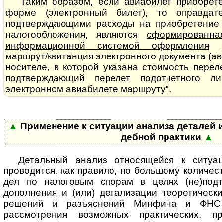
Таким образом, если авиабилет приобрет
форме (электронный билет), то оправдат
подтверждающими расходы на приобретение 
налогообложения, являются
сформированна
информационной системой оформления
во
маршрут/квитанция электронного документа (а
носителе, в которой указана стоимость перел
подтверждающий перелет подотчетного л
электронном авиабилете маршруту".
▲
Применение к ситуации анализа деталей и за
деб­ной прак­ти­ки
▲
Де­таль­ный ана­лиз от­но­ся­щей­ся к сит
проводится, как правило, по большому количес
дел по налоговым спорам в целях (не)подт
дополнения и (или) детализации теоретическ
решений и разъяснений Минфина и ФНС
рассмотрения возможных практических, п