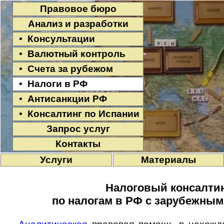
Правовое бюро
Анализ и разработки
• Консультации
• Валютный контроль
• Счета за рубежом
• Налоги в РФ
• Антисанкции РФ
• Консалтинг по Испании
Запрос услуг
Контакты
Услуги
Материалы
Налоговый консалти
по налогам в РФ с зарубежным