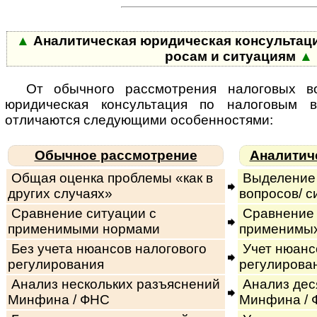
▲
Аналитическая юридическая консультация п
ро­сам и си­ту­а­циям
▲
От обычного рассмотрения налоговых во
юридическая консультация по налоговым 
отличаются сле­ду­ю­щи­ми особенностями:
Обычное рассмотрение
Аналитич
Общая оценка проблемы «как в
Выделение 
других случаях»
вопросов/ с
Сравнение ситуации с
Сравнение 
применимыми нормами
применимы
Без учета нюансов налогового
Учет нюанс
регулирования
регулирова
Анализ нескольких разъяснений
Анализ дес
Минфина / ФНС
Минфина /