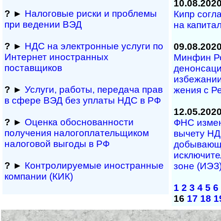
10.08.202
?
►
Налоговые риски и проблемы
Кипр согл
при ведении ВЭД
на капита
?
►
НДС на электронные услуги по
09.08.202
Интернет иностранных
Минфин Ро
поставщиков
денонсаци
избежании 
?
►
Услуги, работы, пе­ре­да­ча прав
же­ния с Р
в сфере ВЭД без уплаты НДС в РФ
12.05.202
?
►
Оценка обосно­ванности
ФНС измен
получения налогоплательщиком
вычету НД
налоговой выгоды в РФ
добывающ
исключите
?
►
Контролируемые иностранные
зоне (ИЭЗ
компании (КИК)
1
2
3
4
5
6
16
17
18
1