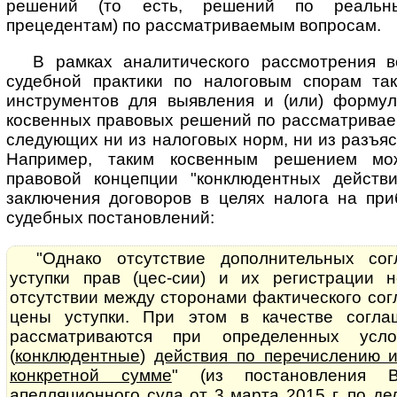
решений (то есть, решений по реальн
прецедентам) по рассматриваемым вопросам.
В рамках аналитического рассмотрения в
судебной практики по налоговым спорам та
инструментов для выявления и (или) форму
косвенных правовых решений по рассматривае
следующих ни из налоговых норм, ни из разъ
Например, таким косвенным решением мо
правовой концепции "конклюдентных действ
заключения договоров в целях налога на пр
судебных постановлений:
"Однако отсутствие дополнительных со
уступки прав (цес-сии) и их регистрации 
отсутствии между сторонами фактического со
цены уступки. При этом в качестве согл
рассматриваются при определенных ус
(
конклюдентные
)
действия по перечислению 
конкретной сумме
" (из постановления В
апелляционного суда от 3 марта 2015 г. по д