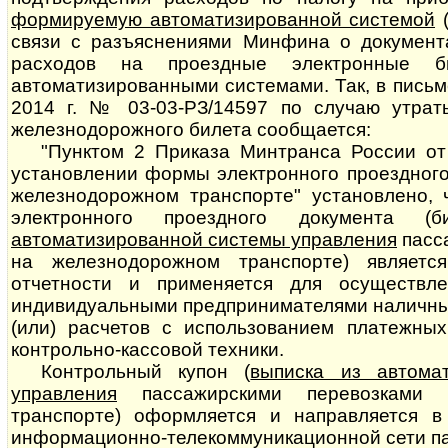
формируемую автоматизированной системой
связи с разъяснениями Минфина о документ
расходов на проездные электронные б
автоматизированными системами. Так, в пись
2014 г. № 03-03-РЗ/14597 по случаю утрат
железнодорожного билета сообщается:
"Пунктом 2 Приказа Минтранса России от
установлении формы электронного проездного
железнодорожном транспорте" установлено, 
электронного проездного документа (б
автоматизированной системы управления
пасса
на железнодорожном транспорте) являетс
отчетности и применяется для осуществл
индивидуальными предпринимателями наличны
(или) расчетов с использованием платежны
контрольно-кассовой техники.
Контрольный купон (
выписка из автома
управления
пассажирскими пе­ре­воз­ка­ми
транспорте) оформляется и направляется в
информационно-телекоммуникационной сети па