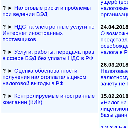
ущерб (вр
?
►
Налоговые риски и проблемы
налоговым
при ведении ВЭД
организац
?
►
НДС на электронные услуги по
24.04.201
Интернет иностранных
О возможн
поставщиков
представл
освобожде
?
►
Услуги, работы, пе­ре­да­ча прав
налога в 
в сфере ВЭД без уплаты НДС в РФ
26.03.201
?
►
Оценка обосно­ванности
Налоговые
получения налогоплательщиком
валютному
налоговой выгоды в РФ
зачету не
?
►
Контролируемые иностранные
15.02.201
компании (КИК)
«Налог на
лицензион
базы данн
1
2
3
4
5
6