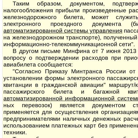
Таким образом, документом, подтве
налогообложения прибыли произведенные ра
железнодорожного билета, может служит
электронного проездного документа (б
автоматизированной системы управления
пасса
на железнодорожном транспорте), полученный
информационно-те­ле­ком­му­ни­ка­ци­он­ной сети".
В другом письме Минфина от 7 июня 2013 
вопросу о подтверждении расходов при прио
авиабилета сообщается:
"Согласно Приказу Минтранса России от
установлении формы электронного пассажирск
квитанции в гражданской авиации" маршрут/к
пассажирского билета и багажной кви
автоматизированной информационной систе
ных перевозок) является документом с
применяется для осуществления организаци
предпринимателями наличных денежных расчет
использованием платежных карт без применен
техники.