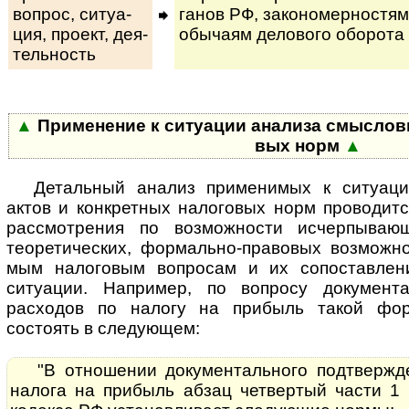
вопрос, си­ту­а­
га­нов РФ, за­ко­но­мер­нос­тям
ция, про­ект, де­я­
обы­ча­ям де­ло­во­го оборота
тель­ность
▲
Применение к ситуации анализа смыс­ло­вых
вых норм
▲
Де­таль­ный ана­лиз применимых к ситуац
актов и конкретных налоговых норм проводит
рассмотрения по возможности исчерпывающ
теоретических, формально-правовых возможност
мым налоговым вопросам и их сопоставлени
ситуации. Например, по вопросу документа
расходов по налогу на прибыль такой фо
состоять в следующем:
"В отношении документального подтвержд
налога на прибыль абзац четвертый части 1 