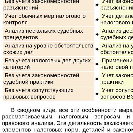
Без учета закономерностей
Учет закон
разъяснений
разъяснени
Учет обычных мер налогового
Учет детал
контроля
налогового 
Анализ нескольких судебных
Анализ дес
прецедентов
судебных д
Анализ на уровне обстоятельств
Анализ на 
схожих дел
обстоятельс
Без учета налоговых дел других
Применение
категорий
налоговой п
Без учета закономерностей
Учет закон
судебной практики
практики
Без учета сопутствующих
Учет сопут
правовых вопросов
вопросов ВЭ
В сводном виде, все эти особенности выр
рассматриваемым налоговым вопросам и 
правового анализа. Эта детальность заключает
элементов налоговых норм, деталей и законо