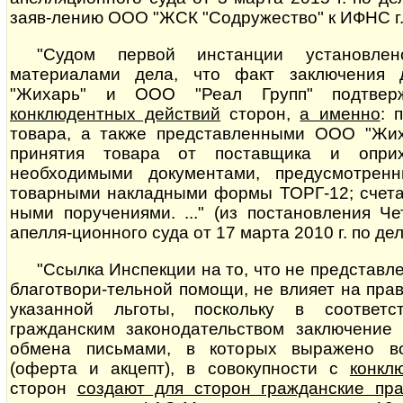
заяв-лению ООО "ЖСК "Содружество" к ИФНС г.
"Судом первой инстанции установлен
материалами дела, что факт заключения
"Жихарь" и ООО "Реал Групп" подтверж
конклюдентных действий
сторон,
а именно
: 
товара, а также представленными ООО "Жих
принятия товара от поставщика и опри
необходимыми документами, предусмотрен
товарными накладными формы ТОРГ-12; счетам
ны­ми поручениями. ..." (из постановления Ч
апелля-ционного суда от 17 марта 2010 г. по де
"Ссылка Инспекции на то, что не представл
благотвори-тельной помощи, не влияет на пр
указанной льготы, поскольку в соответ
гражданским законодательством заключение
обмена письмами, в которых выражено во
(оферта и акцепт), в совокупности с
конкл
сторон
создают для сторон гражданские пра