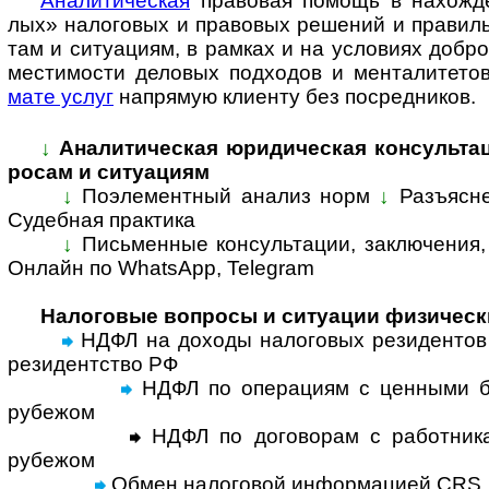
Ана­ли­ти­че­с­кая
пра­во­вая по­мощь в на­хо­ж­де
лых» нало­го­вых и ­пра­во­вых ре­ше­ний и пра­ви­ль
там и си­ту­а­ци­ям, в рам­ках и на усло­ви­ях доб­ро
мес­ти­мо­сти дело­вых под­хо­дов и мен­та­ли­те­т
мате услуг
на­пря­мую кли­енту без по­сред­ников.
↓
Аналитическая юридическая консультация
ро­сам и си­ту­а­циям
↓
Поэлементный анализ норм
↓
Разъ­яс­
Су­деб­ная прак­ти­ка
↓
Письменные консультации, за­к­лю­че­ния, 
Онлайн по Whats­App, Tele­gram
Налоговые вопросы и ситуации физическ
НДФЛ на доходы налоговых резидентов 
резидентство РФ
НДФЛ по операциям с ценными б
рубежом
НДФЛ по договорам с работника
рубежом
Обмен налоговой информацией CRS,