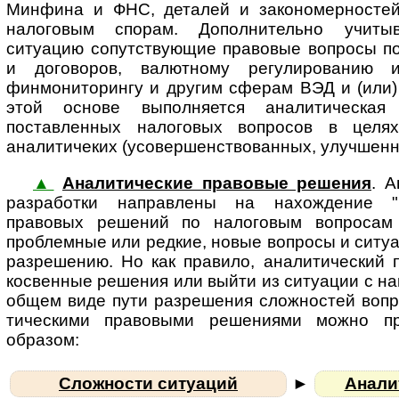
Минфина и ФНС, деталей и за­ко­но­мер­нос­те
налоговым спорам. Дополнительно учит
ситуацию сопутствующие правовые вопросы по
и договоров, валютному регулированию и
финмониторингу и другим сферам ВЭД и (или)
этой основе выполняется аналитическая 
поставленных налоговых вопросов в целя
аналитичеких (усовершенствованных, улучшенн
▲
Аналитические правовые решения
. А
раз­ра­бот­ки на­п­рав­ле­ны на на­хож­де­ни
правовых решений по налоговым вопросам
проблемные или редкие, новые вопросы и ситу
разрешению. Но как правило, аналитический 
косвенные решения или выйти из ситуации с н
общем виде пути разрешения сложностей вопро
ти­чес­ки­ми правовыми решениями можно пре
образом:
Сложности ситуаций
►
Анали