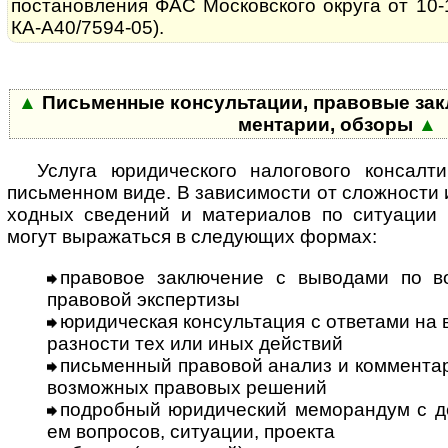
постановления ФАС Московского округа от 10-1
КА-А40/7594-05).
▲
Письменные консультации, правовые за­к­лю
мен­та­рии, обзоры
▲
Услуга юридического налогового консалти
письменном виде. В за­ви­си­мос­ти от сложности 
ход­ных сведений и материалов по ситуации 
могут выражаться в следующих формах:
правовое заключение с выводами по в
правовой экспертизы
юридическая консультация с ответами на во
раз­нос­ти тех или иных действий
письменный правовой анализ и комментар
возможных правовых решений
подробный юридический меморандум с дет
ем вопросов, ситуации, проекта