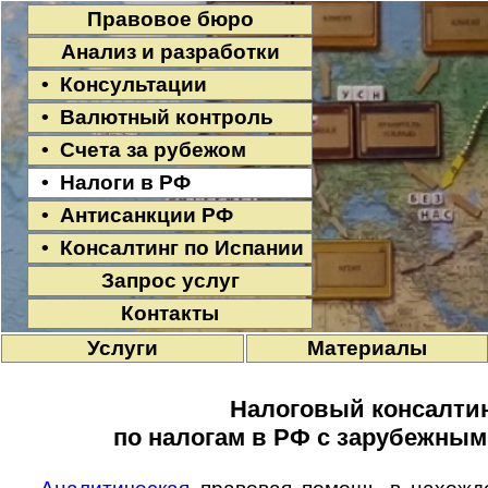
Правовое бюро
Анализ и разработки
• Консультации
• Валютный контроль
• Счета за рубежом
• Налоги в РФ
• Антисанкции РФ
• Консалтинг по Испании
Запрос услуг
Контакты
Услуги
Материалы
Налоговый консалти
по налогам в РФ с зарубежным