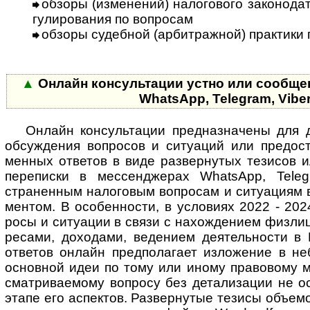
обзоры (изменений) налогового законодатель
гу­ли­ро­ва­ния по во­п­ро­сам
обзоры судебной (арбитражной) практики по 
▲
Онлайн консультации устно или сообще
Whats­App, Tele­gram, Vibe
Онлайн кон­суль­тации пред­наз­на­чены для ди
обсуж­де­ния воп­ро­сов и ситу­а­ций или предо­с
мен­ных отве­тов в виде раз­вер­нутых тези­сов 
пере­писки в мессен­джерах WhatsApp, Teleg
странен­ным нало­говым воп­росам и ситу­ациям 
мен­том. В особен­ности, в усло­виях 2022 - 2024
росы и ситу­ации в связи с нахож­де­нием физ­ли
ресами, дохо­дами, веде­нием деятель­ности в 
отве­тов онлайн пред­по­ла­гает изло­жение в н
основ­ной идеи по тому или иному право­вому мо
смат­ри­ва­е­мому воп­росу без дета­ли­зации не 
этапе его аспек­тов. Развер­нутые тезисы объ­е­мо