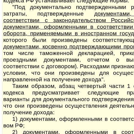
кодекса РФ устанавливает следующие нормы:
"Под документально подтвержденными 
затраты, подтвержденные
до­ку­мен­т
соответствии с законодательством Россий
документами, офор­м­лен­ны­ми в соответств
оборота, применяемыми в иностранном госуд
которого были произведены соответствую
документами, косвенно под­т­вер­ж­да­ю­щи­ми 
том числе таможенной декларацией, прик
проездными документами, отчетом о вы
соответствии с договором). Расходами при­з­на­
условии, что они произведены для осущест
направленной на получение дохода".
Таким образом, абзац четвертый части 1 
кодекса предусматривает следующие пр
варианты для документального подтверждения
что они произведены осуществления деятельн
получение дохода:
1) документами, оформленными в соответствии
вом РФ;
2) документами, оформленными в соот