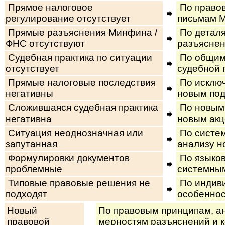
Прямое налоговое
По право
регулирование отсутствует
письмам 
Прямые разъяснения Минфина /
По деталя
ФНС отсутствуют
разъясне
Судебная практика по ситуации
По общим
отсутствует
судебной 
Прямые налоговые последствия
По исключ
негативны
новым по
Сложившаяся судебная практика
По новым 
негативна
новым ак
Ситуация неоднозначная или
По систем
запутанная
анализу н
Формулировки документов
По языко
проблемные
системны
Типовые правовые решения не
По индив
подходят
особеннос
Новый
По правовым принципам, анал
правовой
мер­нос­тям разъ­яс­не­ний и ко