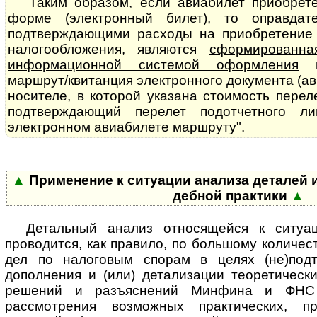
Таким образом, если авиабилет приобрет
форме (электронный билет), то оправдат
подтверждающими расходы на приобретение 
налогообложения, являются
сформированна
информационной системой оформления
во
маршрут/квитанция электронного документа (а
носителе, в которой указана стоимость перел
подтверждающий перелет подотчетного л
электронном авиабилете маршруту".
▲
Применение к ситуации анализа деталей и за
деб­ной прак­ти­ки
▲
Де­таль­ный ана­лиз от­но­ся­щей­ся к сит
проводится, как правило, по большому количес
дел по налоговым спорам в целях (не)подт
дополнения и (или) детализации теоретическ
решений и разъяснений Минфина и ФНС
рассмотрения возможных практических, п