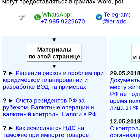
могут предо­став­ляться в фай­лах Word, pdf.
WhatsApp:
Telegram
:
+7 985 9229670
@letrado
▼
Материалы
по этой странице
и 
▼
?
►
Решения рисков и про­блем при
29.05.201
юридичес­ком планирова­нии и
Документы
разра­ботке ВЭД на примерах
месту жит
РФ не под
?
►
Счета резидентов РФ за
время нах
рубежом. Валютные операции и
лица в РФ
валютный контроль. Налоги в РФ
12.05.201
?
►
Как исчисляется НДС на
С контрол
таможне при импорте товаров
организац