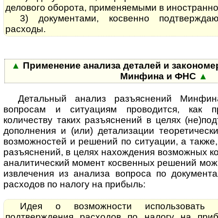
делового оборота, применяемыми в иностранно
3) документами, косвенно подтвержда
расходы.
▲
Применение анализа деталей и за­ко­но­мер­
Мин­фи­на и ФНС
▲
Де­таль­ный анализ разъяснений Минф
вопросам и ситуациям проводится, как п
количеству таких разъяснений в целях (не)под
дополнения и (или) детализации теоретическ
возможностей и решений по ситуации, а также,
разъяснений, в целях нахождения возможных к
аналитический момент косвенных решений мож
извлечения из анализа вопроса по документ
расходов по налогу на прибыль:
Идея о возможности использовать д
подтверждения расходов по налогу на пр