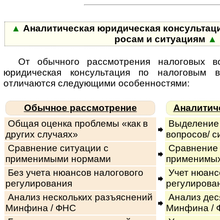
▲
Аналитическая юридическая консультация п
ро­сам и си­ту­а­циям
▲
От обычного рассмотрения налоговых во
юридическая консультация по налоговым 
отличаются сле­ду­ю­щи­ми особенностями:
Обычное рассмотрение
Аналитич
Общая оценка проблемы «как в
Выделение 
других случаях»
вопросов/ с
Сравнение ситуации с
Сравнение 
применимыми нормами
применимы
Без учета нюансов налогового
Учет нюанс
регулирования
регулирова
Анализ нескольких разъяснений
Анализ дес
Минфина / ФНС
Минфина /