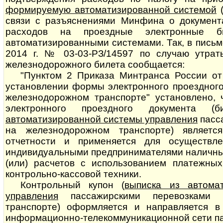
формируемую автоматизированной системой
связи с разъяснениями Минфина о документ
расходов на проездные электронные б
автоматизированными системами. Так, в пись
2014 г. № 03-03-РЗ/14597 по случаю утрат
железнодорожного билета сообщается:
"Пунктом 2 Приказа Минтранса России от
установлении формы электронного проездного
железнодорожном транспорте" установлено, 
электронного проездного документа (б
автоматизированной системы управления
пасса
на железнодорожном транспорте) являетс
отчетности и применяется для осуществл
индивидуальными предпринимателями наличны
(или) расчетов с использованием платежны
контрольно-кассовой техники.
Контрольный купон (
выписка из автома
управления
пассажирскими пе­ре­воз­ка­ми
транспорте) оформляется и направляется в
информационно-телекоммуникационной сети па