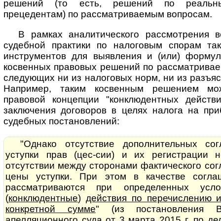
решений (то есть, решений по реальн
прецедентам) по рассматриваемым вопросам.
В рамках аналитического рассмотрения в
судебной практики по налоговым спорам та
инструментов для выявления и (или) форму
косвенных правовых решений по рассматривае
следующих ни из налоговых норм, ни из разъ
Например, таким косвенным решением мо
правовой концепции "конклюдентных действ
заключения договоров в целях налога на пр
судебных постановлений:
"Однако отсутствие дополнительных со
уступки прав (цес-сии) и их регистрации 
отсутствии между сторонами фактического со
цены уступки. При этом в качестве согл
рассматриваются при определенных ус
(
конклюдентные
)
действия по перечислению 
конкретной сумме
" (из постановления В
апелляционного суда от 3 марта 2015 г. по д