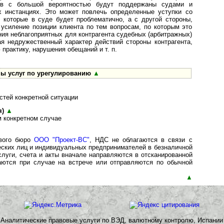
ств с большой вероятностью будут поддержаны судами и
х инстанциях. Это может повлечь определенные уступки со
ь которые в суде будет проблематично, а с другой стороны,
 усиление позиции клиента по тем вопросам, по которым это
ния неблагоприятных для контрагента судебных (арбитражных)
ая недружественный характер действий стороны контрагента,
практику, нарушения обещаний и т. п.
ы услуг по урегулированию
▲
стей конкретной ситуации
я)
▲
 конкретном случае
ового бюро
ООО "Проект-ВС"
, НДС не облагаются в связи с
ских лиц и индивидуальных предпринимателей в безналичной
слуги, счета и акты вначале направляются в отсканированной
аются при случае на встрече или отправляются по обычной
▲
Аналитические правовые услуги по ВЭД, валютному контролю, Испании