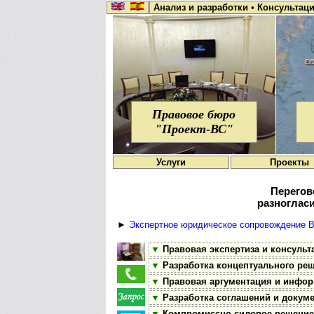
Анализ и разработки
•
Консультац
Правовое бюро
"Проект-ВС"
Услуги
Проекты
Перегов
разногласи
►
Экспертное юридическое сопровождение 
▼
Правовая экспертиза и консульта
▼
Разработка концептуального реш
▼
Правовая аргументация и инфор
▼
Разработка соглашений и докуме
▼
Компромиссно-силовое решение 