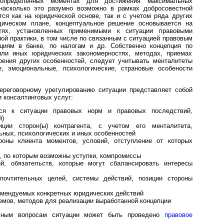
 определенных моментах для достижения максимальных
насколько это разумно возможно в рамках добросовестной
тся как на юридической основе, так и с учетом ряда других
дическом плане, концептуальное решение основывается на
стях, установленных применимыми к ситуации правовыми
ой практики, в том числе по связанным с ситуацией правовым
циям в банке, по налогам и др. Собственно концепция по
или иных юридических закономерностях, методах, приемах
рения других особенностей, следует учитывать менталитеты
е, эмоциональные, психологические, страновые особености
переговорному урегулированию ситуации представляет собой
 консалтинговых услуг:
ся к ситуации правовых норм и правовых последствий,
й)
ции сторон(ы) контрагента, с учетом его менталитета,
ьных, психологических и иных особенностей
оны клиента моментов, условий, отступление от которых
 по которым возможны уступки, компромиссы
, обязательств, которые могут сбалансировать интересы
почтительных целей, системы действий, позиции стороны
омендуемых конкретных юридических действий
емов, методов для реализации выработанной концепции
емным вопросам ситуации может быть проведено
правовое