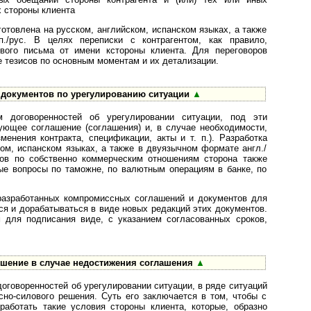
х стороны клиента
отовлена на русском, английском, испанском языках, а также
./рус. В целях переписки с контрагентом, как правило,
ового письма от имени кстороны клиента. Для переговоров
 тезисов по основным моментам и их детализации.
 документов по урегулированию ситуации
▲
 договоренностей об урегулировании ситуации, под эти
вующее соглашение (соглашения) и, в случае необходимости,
енения контракта, спецификации, акты и т. п.). Разработка
ом, испанском языках, а также в двуязычном формате англ./
сов по собственно коммерческим отношениям сторона также
ые вопросы по таможне, по валютным операциям в банке, по
 разработанных компромиссных соглашений и документов для
ся и дорабатываться в виде новых редакций этих документов.
 для подписания виде, с указанием согласованных сроков,
шение в случае недостижения соглашения
▲
договоренностей об урегулировании ситуации, в ряде ситуаций
сно-силового решения. Суть его заключается в том, чтобы с
работать такие условия стороны клиента, которые, образно