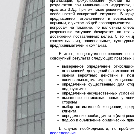
организации, фокусирования усилий на
результатов при минимальных издержках, 
практики ВЭД. Причем такое решение строи
особенностей конкретной ситуации. В юри
предписаниях, ограничениях и возможно
нормами, с учетом общей правоприменительн
вопросам на таможне, по валютным опера
разрешению ситуации базируется на тех 
достижения поставленных целей. С точки з
конкретных лиц, национальные, культурны
предпринимателей и компаний.
В итоге, концептуальное решение по 
совокупный результат следующих правовых и
выверенное определение относящих
ограничений, допущений (возможносте
оценка вероятных действий и пози
национальных, культурных, эмоционал
определение существенных для стор
недопустимо
определение несущественных условий,
выявление возможных новых условий
стороны
выбор оптимальной концепции, пред
клиента
определение необходимых и (или) рек
подбор и объяснение юридических при
В случае необходимости, по пробл
исследование
.