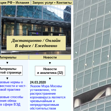
кции РФ
•
Испания
Запрос услуг
•
Контакты
Дистанционно / Онлайн
В офисе / Ежедневно
Материалы
Новости
▼
▼
Материалы
Новости
этой странице
и аналитика (32)
▼
▼
вовые нормы о
24.03.2020
вестности и чест­
Указом Мэра Москвы
овой практике
установлено, что
распространение
вовые способы
коронавируса является
ения обяза­
чрезвычайным и
 в сфере ВЭД
непредотвратимым
обстоятельством