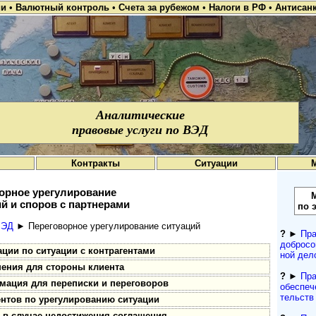
ии
•
Валютный контроль
•
Счета за рубежом
•
Налоги в РФ
•
Антисан
Аналитические
правовые услуги по ВЭД
Контракты
Ситуации
орное урегулирование
й и споров с партнерами
по 
ВЭД
► Переговорное урегулирование ситуаций
?
►
Пра
добросо
ции по ситуации с контрагентами
ной дел
ения для стороны клиента
?
►
Пра
мация для переписки и переговоров
обеспеч
тельств
нтов по урегулированию ситуации
в случае недостижения соглашения