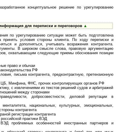
разработанное концептуальное решение по урегулированию
информация для переписки и переговоров
▲
шения по урегулированию ситуации может быть подготовлена
а принять условия стороны клиента. По ходу переписки и
няться и дополняться, учитывать возражения контрагента.
ргументы. В широком смысле слова, правовую аргументацию
оров, охватывающим следующие приемы обоснования позиции
ные право и обычаи
законодательства РФ
словия, письма контрагента, предконтрактную, претензионную
 ЦБ, Минфина, ФНС, прочих контролирующих органов РФ
тику, с извлечениями из текстов решений судов и арбитражей
отношений между сторонами
раведливости, добросовестности, деловой репутации в
 менталитета, национальных, культурных, эмоциональных,
стороны контрагента
раной регистрации контрагента
 российской практики ВЭД
 ВЭД проблемных особенностей иностранных партнеров и
ных обещаний стороны контрагента и (или) тех или иных