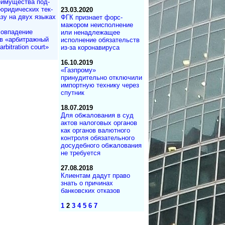
имущества под­
юри­ди­чес­ких тек­
23.03.2020
азу на двух языках
ФГК признает форс-
мажором неисполнение
овпадение
или ненадлежащее
в «арбитражный
исполнение обязательств
rbitration court»
из-за коронавируса
16.10.2019
«Газпрому»
принудительно отключили
импортную технику через
спутник
18.07.2019
Для обжалования в суд
актов налоговых органов
как органов валютного
контроля обязательного
досудебного обжалования
не требуется
27.08.2018
Клиентам дадут право
знать о причинах
банковских отказов
1
2
3
4
5
6
7