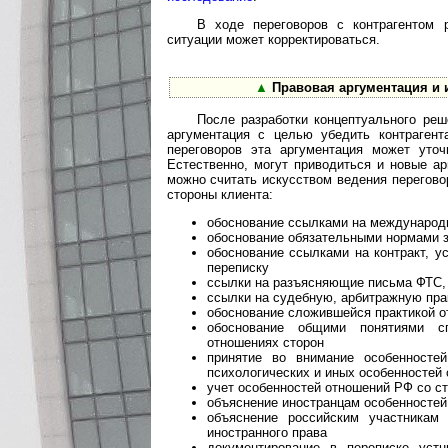
В ходе переговоров с контрагентом 
ситуации может корректироваться.
▲
Правовая аргументация и 
После разработки концептуального ре
аргументация с целью убедить контрагент
переговоров эта аргументация может уточ
Естественно, могут приводиться и новые а
можно считать искусством ведения перегов
стороны клиента:
обоснование ссылками на международ
обоснование обязательными нормами 
обоснование ссылками на контракт, у
переписку
ссылки на разъясняющие письма ФТС,
ссылки на судебную, арбитражную прак
обоснование сложившейся практикой 
обоснование общими понятиями сп
отношениях сторон
принятие во внимание особенностей
психологических и иных особенностей 
учет особенностей отношений РФ со ст
объяснение иностранцам особенностей
объяснение российским участникам
иностранного права
документирование в переписке уст