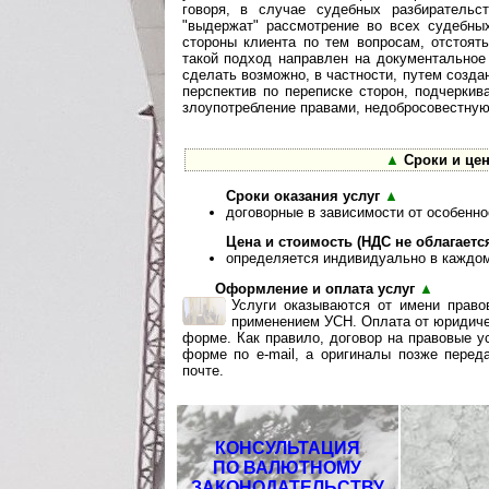
говоря, в случае судебных разбиратель
"выдержат" рассмотрение во всех судебны
стороны клиента по тем вопросам, отстоят
такой подход направлен на документальное
сделать возможно, в частности, путем созда
перспектив по переписке сторон, подчеркив
злоупотребление правами, недобросовестную 
▲
Сроки и цен
Сроки оказания услуг
▲
договорные в зависимости от особенно
Цена и стоимость (НДС не облагаетс
определяется индивидуально в каждом
Оформление и оплата услуг
▲
Услуги оказываются от имени прав
применением УСН. Оплата от юридиче
форме. Как правило, договор на правовые у
форме по e-mail, а оригиналы позже перед
почте.
КОНСУЛЬТАЦИЯ
ПО ВАЛЮТНОМУ
ЗАКОНОДАТЕЛЬСТВУ