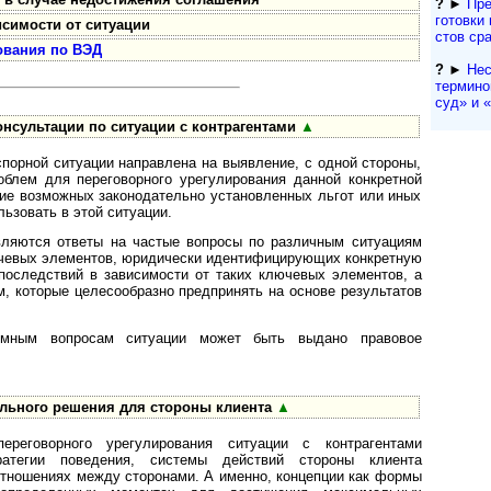
?
►
Пре
гото­вки 
симости от ситуации
с­тов ср
ования по ВЭД
?
►
Нес
термино
суд» и «a
онсультации по ситуации с контрагентами
▲
спорной ситуации направлена на выявление, с одной стороны,
облем для переговорного урегулирования данной конкретной
ение возможных законодательно установленных льгот или иных
ьзовать в этой ситуации.
ляются ответы на частые вопросы по различным ситуациям
лючевых элементов, юридически идентифицирующих конкретную
последствий в зависимости от таких ключевых элементов, а
, которые целесообразно предпринять на основе результатов
емным вопросам ситуации может быть выдано правовое
льного решения для стороны клиента
▲
реговорного урегулирования ситуации с контрагентами
ратегии поведения, системы действий стороны клиента
 отношениях между сторонами. А именно, концепции как формы