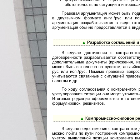
обстоятельств по ситуации в интереса
Правовая аргументация может быть подг
в двуязычном формате англ./рус или исп
аргументация разрабатывается в виде гот
аргументация обычно предоставляется в виде
▲
Разработка соглашений и
В случае достижения с контрагентом
договоренности разрабатывается соответст
дополнительные документы (приложения, изм
может быть выполнена на русском, английск
рус или исп./рус. Помимо правовых вопро
учитываются связанные с ситуацией правов
налогам и др.
По ходу согласования с контрагентом
урегулирования ситуации они могут уточнять
Итоговые редакции оформляются в готовом
формулировок, реквизитов.
▲
Компромиссно-силовое ре
В случае недостижения с контрагентом 
можно пойти по пути построения компромис
учетом выявленной позиции контрагента вы