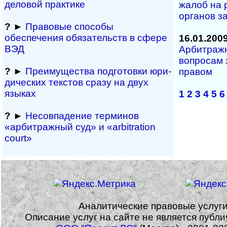
деловой практике
жалоб на
органов за
?
►
Правовые способы
обеспечения обяза­тельств в сфере
16.01.200
ВЭД
Арбитражн
вопросам 
?
►
Преимущества под­гото­вки юри­
правом
ди­чес­ких тек­с­тов сразу на двух
языках
1
2
3
4
5
6
?
►
Несовпадение терминов
«арбитражный суд» и «arbitration
court»
Аналитические правовые услуг
Описание услуг на сайте не является публ