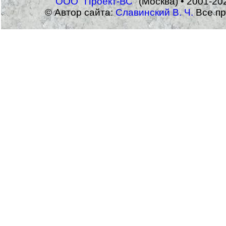
ООО "Проект-ВС"
(Москва) • 2001-20
© Автор сайта:
Славинский В. Ч.
Все пр