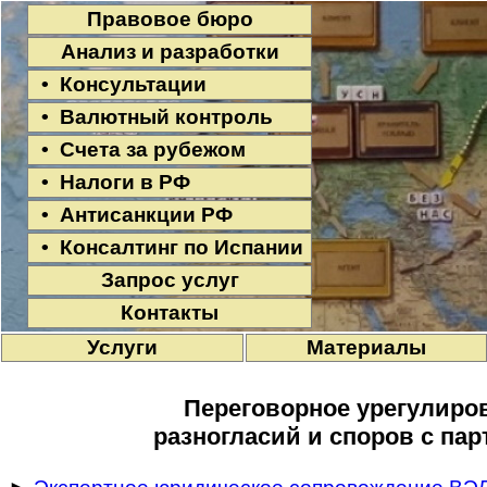
Правовое бюро
Анализ и разработки
• Консультации
• Валютный контроль
• Счета за рубежом
• Налоги в РФ
• Антисанкции РФ
• Консалтинг по Испании
Запрос услуг
Контакты
Услуги
Материалы
Переговорное урегулиро
разногласий и споров с па