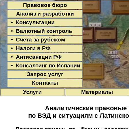
Правовое бюро
Анализ и разработки
• Консультации
• Валютный контроль
• Счета за рубежом
• Налоги в РФ
• Антисанкции РФ
• Консалтинг по Испании
Запрос услуг
Контакты
Услуги
Материалы
Аналитические правовые 
по ВЭД и ситуациям с Латинск