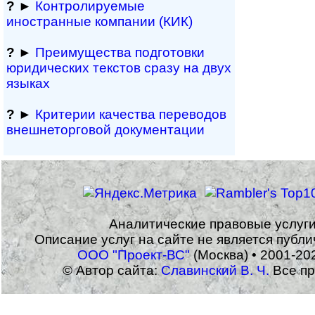
?
►
Контролируемые
иностранные компании (КИК)
?
►
Преимущества под­гото­вки
юри­ди­чес­ких тек­с­тов сразу на двух
языках
?
►
Критерии качества переводов
внешне­тор­го­вой документации
Аналитические правовые услуг
Описание услуг на сайте не является публ
ООО "Проект-ВС"
(Москва) • 2001-20
© Автор сайта:
Славинский В. Ч.
Все пр