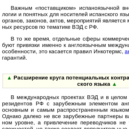
Важным «поставщиком» испаноязычной внеш­н
ло­гии и понят­ных для носи­те­лей испан­ского язы
орга­нов, зако­нов, актов, меро­при­я­тий явля­ется 
ных ресур­сов по тема­тике ВЭД с РФ.
В то же время, отдельные сферы коммерчес
буют при­вя­зки именно к ан­г­ло­языч­ным меж­ду­н
осо­бен­но­сти, это каса­ется пра­вил Инко­термс,
а
гарантий.
▲
Расширение круга потенциальных контр­аг
ского языка
▲
В международных проектах ВЭД и в целом в 
рези­ден­тов РФ с зару­беж­ным эле­мен­том анг
основ­ным и самым рас­про­ст­ра­нен­ным язы­ком 
Однако далеко не все зару­беж­ные парт­неры вл
ном уро­вне, а при­вле­че­ние пере­вод­чиков н
слож­нос­тей, но также соз­дает допол­ни­тель­ные 