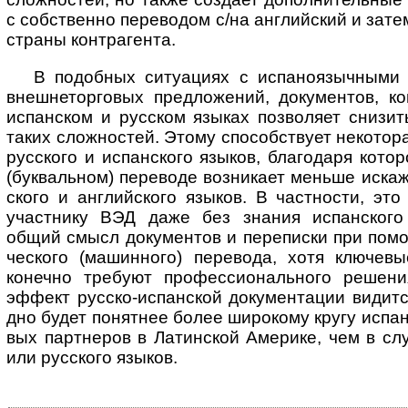
с собст­венно пере­во­дом с/на анг­лий­ский и зате
страны конт­рагента.
В подобных ситуациях с испаноязычными па
вне­ш­не­тор­го­вых пред­ло­же­ний, доку­мен­тов, ко
испан­ском и рус­ском язы­ках позво­ляет сни­зит
таких слож­нос­тей. Этому спо­соб­ст­вует неко­то­р
рус­ского и испан­ского язы­ков, благо­даря кото
(бук­валь­ном) пере­воде возни­кает меньше иска­
ского и англий­ского язы­ков. В част­ности, это 
участ­нику ВЭД даже без зна­ния испан­ского я
общий смысл доку­мен­тов и пере­писки при помо
чес­ко­го (машин­ного) пере­вода, хотя ключе­
коне­чно тре­буют про­фес­си­ональ­ного реше
эффект рус­ско-­испан­ской доку­мен­та­ции види­
дно будет понят­нее более широ­кому кругу испа­но
вых парт­неров в Латин­ской Аме­рике, чем в слу­
или рус­ского язы­ков.