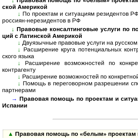
↓
Правовая помощь по «белым» проектам и
ской Аме­рикой
↓
По проектам и ситуациям резиден­тов РФ 
рос­си­ян-­нере­зи­ден­тов в РФ
↓
Правовые консалтинговые услуги по под
ций с Латин­cкой Аме­рикой
↓
Двуязычные правовые услуги на рус­ском 
↓
Расширение круга потенциальных контр­
ского языка
↓
Расширение возможностей по конкретн
контр­агенту
↓
Расширение возможностей по конкретной
↓
Помощь в переговорном разрешении спор
парт­нерами
→
Правовая помощь по проектам и ситуац
Испа­нии
▲
Правовая помощь по «белым» проектам и 