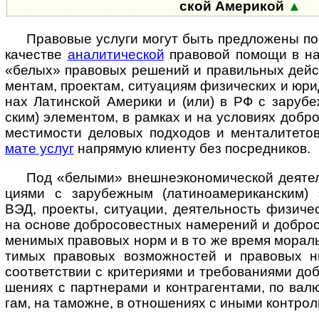
ской Аме­рикой
▲
Правовые услуги могут быть предложены по ко
каче­стве
ана­ли­ти­че­с­кой
пра­во­вой по­мощи в на­х
«бе­лых» пра­во­вых ре­ше­ний и пра­ви­ль­ных дей­с
мен­там, про­е­к­там, си­ту­а­ци­ям физи­чес­ких и юр
нах Латин­ской Аме­рики и (или) в РФ с зару­беж­
ским) эле­мен­том, в рам­ках и на усло­ви­ях доб­ро­
мес­ти­мо­сти дело­вых под­хо­дов и мен­та­ли­те­т
мате услуг
на­пря­мую кли­енту без по­сред­ников.
Под «белыми» внешнеэкономической деятель­
ци­ями с зару­беж­ным (лати­но­аме­ри­кан­ским) 
ВЭД, прое­кты, ситу­а­ции, дея­тель­ность физи­чес
на ос­но­ве доб­ро­со­вест­ных на­ме­ре­ний и доб­ро­с
ме­ни­мых пра­во­вых норм и в то же вре­мя мо­раль­
ти­мых пра­во­вых воз­мож­нос­тей и пра­во­вых ню
соот­вет­ст­вии с кри­те­ри­ями и тре­бо­ва­ни­ями доб­
ше­ниях с парт­не­рами и контр­аген­тами, по вал
гам, на тамо­жне, в отно­ше­ниях с иными конт­ро