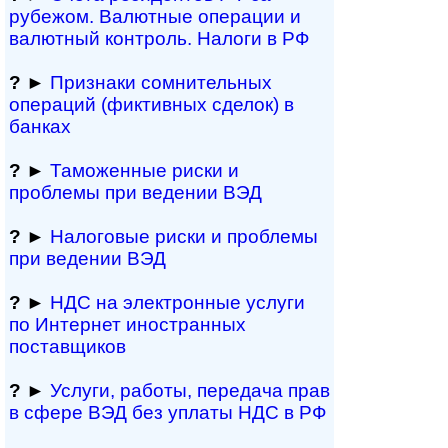
рубежом. Валютные операции и
валютный контроль. Налоги в РФ
?
►
Признаки сомнитель­ных
операций (фиктивных сделок) в
банках
?
►
Таможенные риски и
проблемы при ведении ВЭД
?
►
Налоговые риски и проблемы
при ведении ВЭД
?
►
НДС на электронные услуги
по Интернет иностранных
поставщиков
?
►
Услуги, работы, пе­ре­да­ча прав
в сфере ВЭД без уплаты НДС в РФ