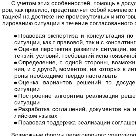
С учетом этих особенностей, помощь в досуде
ров, как пра­вило, пред­став­ляет собой комп­лекс 
та­цией на дости­же­ние про­ме­жу­точ­ных и ито­го­вы
ли­ро­ва­нию ситу­а­ции в тече­ние согла­со­ван­ного
Правовая экспертиза и консультация по в
ситу­а­ции, как с пра­во­вой, так и с кон­сал­ти
Оценка перспектив развития ситуации, вер
тен­зий, усло­вий, тре­бо­ва­ний ис­па­но­языч­н
Определение, с одной стороны, возможных
ния, и с дру­гой, момен­тов, на кото­рых в инт
роны необ­хо­димо тве­рдо наста­ивать
Оценка вариантов решений по досудеб­но
ситу­ации
Построение алгоритма реализации решения
ситу­ации
Разработка соглашений, документов на исп
лий­ском языках
Правовая поддержка реализации соглаше
Возможные формы переговорного урегулиро