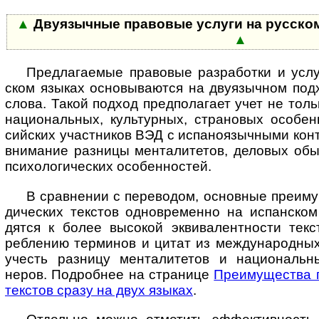
▲
Двуязычные правовые услуги на рус­ском
▲
Предлагаемые правовые разработки и услуг
ском язы­ках осно­вы­ва­ются на дву­языч­ном под
слова. Такой под­ход пред­пола­гает учет не толь
нацио­наль­ных, куль­тур­ных, стра­но­вых осо­бен
сийс­ких участ­ников ВЭД с испа­но­языч­ными конт
вни­ма­ние раз­ницы мен­та­ли­те­тов, дело­вых обы
психо­логи­чес­ких осо­бен­ностей.
В сравнении с переводом, основные преиму­ще
ди­чес­ких тек­стов одно­вре­менно на испан­ском
дятся к более высо­кой экви­ва­лент­ности текс­
ребле­нию тер­минов и цитат из между­народ­ных
учесть раз­ницу мента­лите­тов и нацио­наль­
неров. Подро­бнее на стра­нице
Пре­иму­щес­тва 
текс­тов сразу на двух языках
.