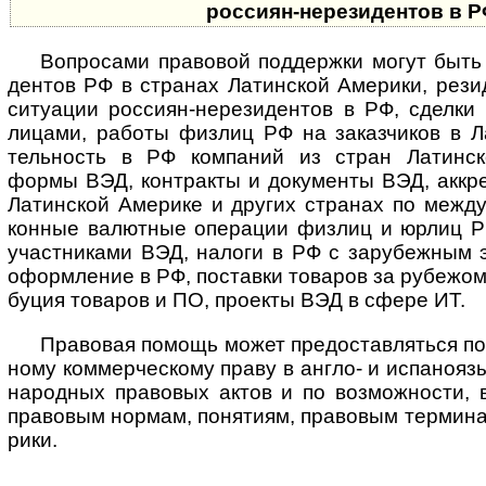
рос­си­ян-­нере­зи­ден­тов в 
Вопросами правовой поддержки могут быть с
ден­тов РФ в стра­нах Латин­ской Аме­рики, рези
ситу­а­ции рос­сиян-нере­зи­ден­тов в РФ, сде­лк
лицами, работы физ­лиц РФ на заказ­чи­ков в Ла
тель­ность в РФ ком­па­ний из стран Латин­ск
формы ВЭД, кон­т­ра­кты и доку­ме­нты ВЭД, аккре
Латин­ской Аме­рике и дру­гих стра­нах по меж­ду
кон­ные валют­ные опе­ра­ции физ­лиц и юрлиц Р
участ­ни­ками ВЭД, налоги в РФ с зару­беж­ным э
оформ­ле­ние в РФ, поста­вки това­ров за рубе­жом
бу­ция това­ров и ПО, про­екты ВЭД в сфере ИТ.
Правовая помощь может предоставляться по п
ному ком­мер­чес­кому праву в англо- и испа­но­яз
на­род­ных пра­во­вых актов и по воз­мож­но­сти,
пра­во­вым нор­мам, поня­тиям, пра­во­вым тер­ми­
рики.