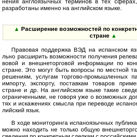
нения англо­языч­ных тер­ми­нов в тех сфе­ра
разра­бо­таны именно на анг­лий­ском языке.
▲
Расширение возможностей по конкрет­но
стране
▲
Правовая поддержка ВЭД на испанском языке
льно рас­ши­рить воз­мож­но­сти полу­че­ния реле­в
во­вой и внеш­не­тор­го­вой инфор­ма­ции по конк
стране. Это могут быть воп­росы по мест­ной та
реше­ниям, услу­гам тор­го­во-­про­мыш­лен­ных
импо­рту, экспо­рту, постав­кам това­ров приме­
стране и др. На англий­ском языке такие све­д
огра­ничен­ными, не говоря уже о возмож­ных допо
тях и иска­же­ниях смы­сла при пере­воде испа­но
лий­ский язык.
В ходе мониторинга испаноязычных публика­ц
мо­жно нахо­дить не только общую внеш­не­тор­г
све­де­ния по конк­рет­ным сдел­кам с рос­сий­скими