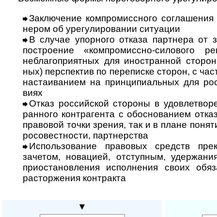
Заключение компромиссного соглашения с
не­ром об уре­гу­ли­ро­ва­нии ситу­ации
В случае упорного отказа партнера от з
постро­е­ние «ком­про­мис­сно-сило­вого 
небла­го­при­ят­ных для ино­ст­ран­ной сто­р
ных) пер­с­пек­тив по пере­пи­ске сто­рон, с ча
настаи­ва­нием на прин­ци­пи­аль­ных для ро
виях
Отказ российской стороны в удовлетворе
ран­ного контр­аге­нта с обо­сно­ва­нием отказ
пра­во­вой точки зре­ния, так и в плане поня­ти
ро­со­вест­нос­ти, парт­нерства
Использование правовых средств прек
заче­том, нова­цией, отступ­ным, удер­жа­ни
при­оста­нов­ле­ния испол­не­ния своих обя­
рас­тор­же­ния конт­ракта
▼