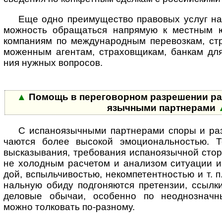
Еще одно преимущество правовых услуг на и
мож­ность обра­ща­ться напря­мую к мест­ным ю
ком­па­ниям по между­на­род­ным пере­воз­кам, стр
мо­жен­ным аген­там, стра­хов­щи­кам, бан­кам дл
ния нуж­ных воп­росов.
▲
Помощь в переговорном разрешении разн
языч­ными парт­нерами
С испаноязычными партнерами споры и разн
ча­ются более высо­кой эмо­ци­о­наль­нос­тью.
выска­зы­ва­ния, тре­бо­ва­ния испа­но­языч­ной ст
не холод­ным рас­че­том и ана­ли­зом ситу­а­ции 
дой, вспыль­чи­во­стью, неком­пе­тент­нос­тью и т.
наль­ную обиду под­го­ня­ются пре­тен­зии, ссы­л
дело­вые обы­чаи, осо­бенно по неодно­знач­н
можно тол­ко­вать по-разному.