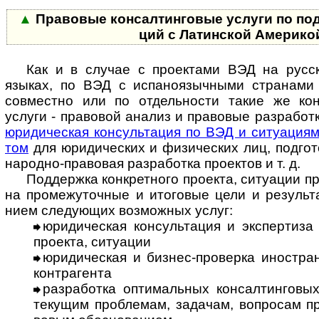
▲
Правовые консалтинговые услуги по под­д
ций с Латин­cкой Аме­рик
Как и в случае с проектами ВЭД на русс
языках, по ВЭД с испа­но­языч­ными стра­нами 
совме­стно или по отдель­ности такие же кон­
услуги - право­вой ана­лиз и пра­вовые разра­ботки
юриди­чес­кая кон­суль­тация по ВЭД и ситу­ациям
том
для юри­ди­чес­ких и физи­чес­ких лиц, подго­
на­родно-­пра­во­вая разра­ботка проек­тов и т. д.
Поддержка конкретного проекта, ситуации пред­
на про­ме­жу­точ­ные и ито­го­вые цели и резуль­т
нием сле­дую­щих воз­мож­ных услуг:
юридическая консультация и экспертиза
про­екта, ситу­ации
юридическая и бизнес-проверка иностран
контр­агента
разработка оптимальных консалтинговы
текущим проб­ле­мам, зада­чам, воп­ро­сам про