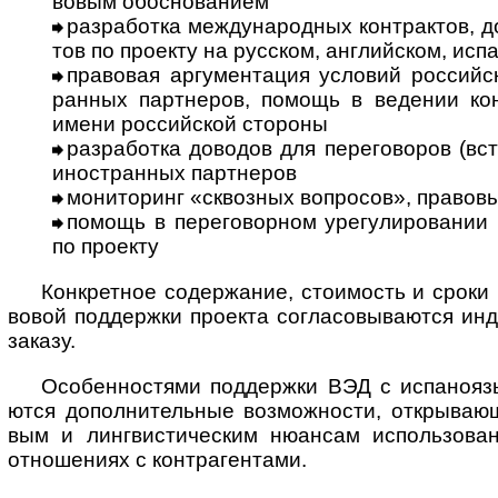
во­вым обо­сно­ванием
разработка международных контрактов, дог
тов по про­екту на рус­ском, анг­лий­ском, исп
правовая аргументация условий российск
ран­ных парт­неров, помощь в веде­нии конт
имени рос­сий­ской стороны
разработка доводов для переговоров (встре
ино­ст­ран­ных парт­неров
мониторинг «сквозных вопросов», пра­во­вых
помощь в переговорном урегулировании пре
по про­екту
Конкретное содержание, стоимость и сроки ко
во­вой под­дер­жки про­екта согла­со­вы­ва­ются ин
заказу.
Особенностями поддержки ВЭД с испаноязы
ются допол­ни­те­ль­ные воз­мож­но­сти, откры­ваю­
вым и линг­вис­ти­чес­ким нюан­сам испо­ль­зо­ва
отно­ше­ниях с контр­аген­тами.