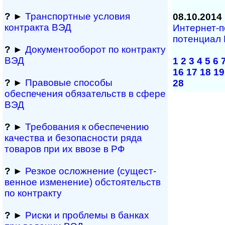
?
►
Транспортные условия
08.10.2014
контракта ВЭД
Интернет-п
потенциал
?
►
Документооборот по контракту
ВЭД
1
2
3
4
5
6
16
17
18
19
?
►
Правовые способы
28
обеспечения обяза­тельств в сфере
ВЭД
?
►
Требования к обеспечению
качества и безопасности ряда
товаров при их ввозе в РФ
?
►
Резкое осложнение (сущест­
вен­ное измене­ние) обсто­ятельств
по контракту
?
►
Риски и проблемы в банках