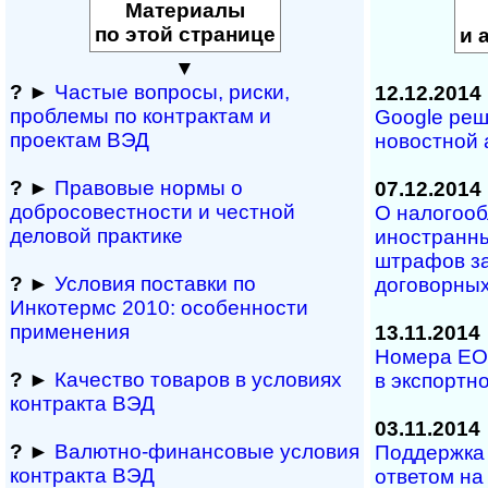
Материалы
по этой странице
и 
▼
?
►
Частые вопросы, рис­ки,
12.12.2014
проблемы по конт­рактам и
Google реш
проектам ВЭД
новостной 
?
►
Правовые нормы о
07.12.2014
добросовестности и чест­ной
О налогоо
деловой практике
иностранны
штрафов з
?
►
Условия поставки по
договорных
Инкотермс 2010: осо­бен­нос­ти
применения
13.11.2014
Номера EO
?
►
Качество товаров в условиях
в экспортн
контракта ВЭД
03.11.2014
?
►
Валютно-финансовые условия
Поддержка 
контракта ВЭД
ответом на