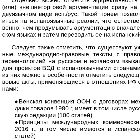
Отдельно можно отметить эффективность п
(или) вне­ш­не­тор­го­вой аргу­мен­та­ции сразу 
дву­языч­ном виде исп./рус. Такой прием позво­
иться на испа­ноязыч­ные реа­лии, что естест­в
венно, чем проду­мывать аргу­мен­та­цию вна­чале
ском язы­ках и затем пере­во­дить ее на испан­ски
Следует также отметить, что существуют уже 
ные меж­ду­на­родно-­пра­во­вые тек­сты с пра­во
терми­ноло­гией на рус­ском и испан­ском язы­ках
для проек­тов ВЭД с испа­но­языч­ными стра­нами.
из них можно в осо­бен­ности отме­тить сле­дую­щ
во­вые акты, приме­няю­щиеся в отно­ше­ниях РФ с
нами:
Венская конвенция ООН о договорах меж
да­жи това­ров 1980 г, имеет в том числе рус­
скую редак­ции (100 статей)
Принципы международных коммерческих
2016 г., в том числе имею­тся в испан­ск
статей)