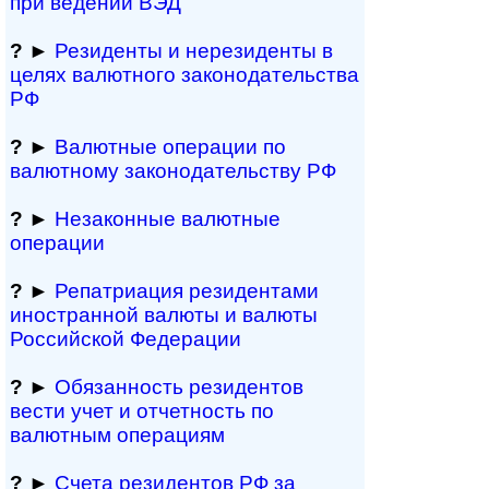
при ведении ВЭД
?
►
Резиденты и не­ре­зи­ден­ты в
целях валютного за­ко­но­да­тель­ст­ва
РФ
?
►
Валютные операции по
валютному за­ко­но­да­тель­ст­ву РФ
?
►
Незаконные валютные
операции
?
►
Репатриация ре­зи­ден­та­ми
иностранной ва­лю­ты и валюты
Рос­сий­ской Федерации
?
►
Обязанность резиден­тов
вести учет и отчетность по
валютным операциям
?
►
Счета резидентов РФ за