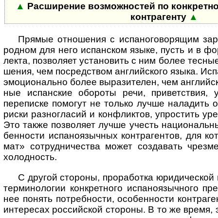
▲
Расширение возможностей по конкретно
контр­агенту
▲
Прямые отношения с испаноговорящим зару
род­ном для него испан­ском языке, пусть и в ф
лекта, поз­во­ляет уста­но­вить с ним более тес­ны
ше­ния, чем посред­ством анг­лийс­кого языка. Ис
эмо­цио­на­льно более выра­зите­лен, чем анг­лий­с
ные испан­ские обо­роты речи, привет­ствия, 
пере­писке помо­гут не только лучше нала­дить от
риски разно­гла­сий и конф­лик­тов, упрос­тить уре­
Это также позво­ляет лучше учесть нацио­наль­н
бен­но­сти испа­но­языч­ных контр­аген­тов, для ко
мат» сотруд­ниче­ства может созда­вать чрез­ме
холод­ность.
С другой стороны, проработка юридической и 
терми­но­ло­гии конк­рет­ного испа­но­языч­ного пр
нее понять потреб­ности, осо­бен­ности контр­аге­
инте­ре­сах рос­сий­ской сто­роны. В то же время,