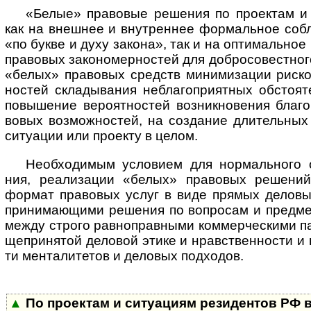
«Белые» правовые решения по проектам и 
как на внеш­нее и внут­рен­нее фор­ма­ль­ное соб
«по букве и духу зако­на», так и на опти­ма­ль­ное
пра­во­вых зако­но­мер­нос­тей для доб­ро­со­вест­ног
«белых» пра­во­вых средств мини­ми­за­ции рис­ко
нос­тей скла­ды­ва­ния небла­го­при­ят­ных обсто­я
повы­ше­ние веро­ят­нос­тей воз­ник­но­ве­ния бла­
во­вых воз­мож­нос­тей, на созда­ние дли­тель­ны
ситу­а­ции или про­екту в целом.
Необходимым условием для нор­маль­но­го об­с
ния, ре­а­ли­за­ции «белых» пра­во­вых ре­ше­ний
фор­мат пра­во­вых услуг в виде пря­мых де­ло­вых
при­ни­ма­ю­щи­ми ре­ше­ния по во­п­ро­сам и пре­д­ме
меж­ду стро­го рав­но­пра­в­ны­ми ком­мер­чес­ки­ми пар­
ще­при­ня­той де­ло­вой эти­ке и нрав­ст­вен­нос­ти и на
ти ме­н­та­ли­те­тов и де­ло­вых под­хо­дов.
▲
По проектам и ситуациям резиден­тов РФ в