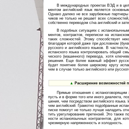
В международных проектах ВЭД и в целом 
мен­том анг­лий­ский язык явля­ется основ­ным 
Однако далеко не все зару­беж­ные парт­неры в
чиков не только не решает всех слож­нос­тей, 
собст­венно пере­во­дом с/на анг­лий­ский и зат
В подобных ситуациях с испаноязычными пар
мен­тов, конт­рак­тов, пере­пи­ски на испан­ск
таких слож­нос­тей. Этому спо­соб­ст­вует неко
благо­даря кото­рой даже при дослов­ном (бук­
рус­ского и англий­ского язы­ков. В част­ност
испан­ского языка конт­ро­ли­ро­вать общий см
чес­ко­го (машин­ного) пере­вода, хотя ключе­
реше­ния. Еще более важ­ный эффект рус­ско-
будет понят­нее более широ­кому кругу испа­но
чем в слу­чае только анг­лий­ского или рус­ског
▲
Расширение возможностей по
Прямые отношения с испаноговорящим за
пусть и в форме того или иного диа­лекта, поз­
ше­ния, чем посред­ством анг­лийс­кого языка. 
чем анг­лий­ский. Гра­мотно подоб­ран­ные испа
писке помо­гут не только лучше нала­дить отно­
тить уре­гули­рова­ние пре­тен­зий. Это также 
но­сти испа­но­языч­ных контр­аген­тов, для ко
чрез­мер­ную напря­жен­ность и холод­ность.