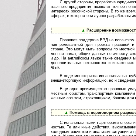
С другой стороны, проработка юридической 
языч­ного пред­прия­тия позво­лит точ­нее понят
инте­ре­сах рос­сий­ской сто­роны. В то же вре
сфе­рах, в кото­рых они лучше разра­бо­таны им
▲
Расширение возможностей
Правовая поддержка ВЭД на испанском языке
ния реле­ван­т­ной для про­екта пра­во­вой и в
стране. Это могут быть воп­росы по мест­ной та
лен­ных палат, общих дан­ных по импо­рту, эксп
и др. На англий­ском языке такие све­де­ния 
допол­ни­тель­ных неточ­нос­тях и иска­же­ниях
язык.
В ходе мониторинга испаноязычных публи
внеш­не­тор­го­вую инфор­ма­цию, но и све­де­ния
Еще одно преимущество правовых услуг н
мест­ным юрис­там, транс­порт­ным ком­па­ниям 
жен­ным аген­там, стра­хов­щи­кам, бан­кам для 
▲
Помощь в переговорном разрешени
С испаноязычными партнерами споры и раз
нос­тью. Те или иные дейст­вия, выска­зы­ва­ни
холод­ным рас­че­том и ана­ли­зом ситу­а­ции и п