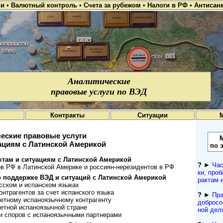
ии
•
Валютный контроль
•
Счета за рубежом
•
Налоги в РФ
•
Антисан
Аналитические
правовые услуги по ВЭД
Контракты
Ситуации
еские правовые услуги
ациям с Латинской Америкой
по 
м и ситу­а­циям с Латин­ской Аме­рикой
?
►
Час
РФ в Латин­ской Аме­рике и рос­си­ян-­нере­зи­ден­тов в РФ
ки, проб
од­дер­жке ВЭД и ситу­а­ций с Латин­cкой Аме­рикой
рактам 
­ском и испан­ском языках
тр­аген­тов за счет испан­ского языка
?
►
Пра
ному испа­но­языч­ному контр­агенту
добросо
тной испано­языч­ной стране
ной дел
споров с испа­но­языч­ными парт­нерами