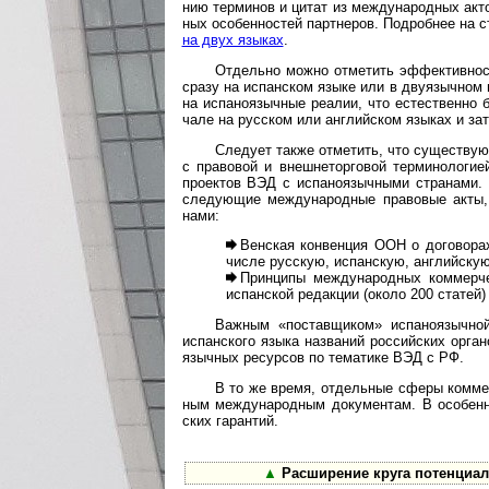
нию тер­минов и цитат из между­народ­ных акто
ных особен­ностей парт­неров. Подро­бнее на 
на двух языках
.
Отдельно можно отметить эффективность по
сразу на испан­ском языке или в дву­языч­ном 
на испа­ноязыч­ные реа­лии, что естест­венно 
чале на рус­ском или англий­ском язы­ках и зат
Следует также отметить, что существуют уж
с пра­во­вой и внеш­не­тор­го­вой терми­ноло­г
проек­тов ВЭД с испа­но­языч­ными стра­нами. 
сле­дую­щие меж­ду­на­род­ные пра­во­вые акт
нами:
Венская конвенция ООН о договорах 
числе рус­скую, испан­скую, анг­лий­скую
Принципы международных коммерчес
испан­ской редак­ции (около 200 статей)
Важным «поставщиком» испаноязычной вне
испан­ского языка наз­ва­ний рос­сий­ских орга­но
языч­ных ресур­сов по тема­тике ВЭД с РФ.
В то же время, отдельные сферы коммерче
ным меж­ду­на­род­ным доку­мен­там. В осо­бен­
ских гарантий.
▲
Расширение круга потенциальн