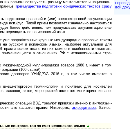
в и к возмож­ности учесть раз­ницу мента­лите­тов и нацио­наль­
переводо
стра­нице
Пре­иму­щес­тва подго­товки юри­ди­чес­ких текс­тов сразу
вой док
дготовки пра­во­вой и (или) вне­ш­не­тор­го­вой аргу­мен­та­ции
виде исп./рус. Такой прием позво­ляет изна­чально настро­иться
будет более дейст­венно, чем проду­мывать аргу­мен­та­цию вна­
ем пере­во­дить ее на испан­ский язык.
е про­ра­бо­тан­ные круп­ные меж­ду­на­родно-­пра­во­вые тек­сты
ией на рус­ском и испан­ском язы­ках, наибо­лее актуа­ль­ной для
В прак­ти­чес­ком плане из них можно в осо­бен­ности отме­тить
ы, приме­няю­щиеся в отно­ше­ниях РФ с испа­но­языч­ными стра­
международной купли-­про­да­жи това­ров 1980 г, имеет в том
 редак­ции (100 статей)
ких дого­во­ров УНИДРУА 2016 г., в том числе имею­тся в
ш­не­тор­го­вой тер­ми­но­ло­гии и понят­ных для носи­те­лей
в, зако­нов, актов, меро­при­я­тий явля­ется мони­то­ринг ис­па­но­
ских опера­ций ВЭД тре­буют при­вя­зки именно к ан­г­ло­языч­
но­сти, это каса­ется пра­вил Инко­термс,
аккре­ди­ти­вов
, бан­ков­
ых контр­аген­тов за счет испан­ского языка
▲