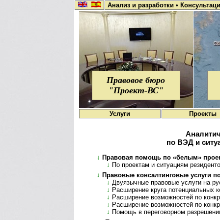
Анализ и разработки
•
Консультац
Правовое бюро
"Проект-ВС"
Услуги
Проекты
Аналитич
по ВЭД и ситу
↓
Правовая помощь по «белым» проекта
↓
По проектам и ситуациям резиден­тов 
↓
Правовые консалтинговые услуги по п
↓
Двуязычные правовые услуги на рус
↓
Расширение круга потенциальных кон
↓
Расширение возможностей по конкрет
↓
Расширение возможностей по конкре
↓
Помощь в переговорном разрешении 