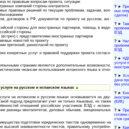
за по правовым вопросам про­екта, ситу­ации
анных ком­па­ний сто­роны контр­агента
?
►
При
вых правовых решений по текущим проб­ле­мам, зада­чам, воп­
ных опе
обо­сно­ванием
сделок) 
, догово­ров в РФ, доку­мен­тов по про­екту на рус­ском, анг­
?
►
Там
йской стороны для ино­ст­ран­ных парт­неров, помощь в веде­
проблем
ос­сий­ской стороны
ВЭД
стреч) с пред­ста­ви­те­лями ино­ст­ран­ных парт­неров
о­вых ново­с­тей по про­екту
?
►
Нал
пре­тен­зий, раз­но­гла­сий по про­екту
проблем
ВЭД
 конк­рет­ных услуг и пра­во­вой под­дер­жки про­екта согла­со­
?
►
НДС
услуги 
чными стра­нами явля­ются допол­ни­те­ль­ные воз­мож­но­сти,
иностра
ис­ти­чес­ким нюан­сам испо­ль­зо­ва­ния испан­ского языка в отно­
?
►
Усл
да­ча п
без упл
слуги на рус­ском и испан­ском языках
▲
?
►
Кон
уги на испан­ском и рус­ском язы­ках осно­вы­ва­ются на дву­
иностра
акой под­ход пред­пола­гает учет не только язы­ко­вых, но также
(КИК)
о­бен­нос­тей отно­ше­ний рос­сийс­ких участ­ников ВЭД с испа­но­
ие раз­ницы мен­та­ли­те­тов, дело­вых обы­чаев, эмо­ци­о­наль­ных
?
►
Пре
гото­вки 
с­тов ср
­щества под­го­то­вки юри­ди­чес­ких тек­стов одно­вре­менно на
е высо­кой экви­ва­лент­ности текс­тов, пра­виль­ному упот­ребле­
?
►
Кри