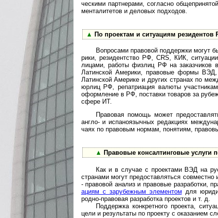
чес­ки­ми пар­т­не­ра­ми, со­г­ла­с­но об­ще­при­ня­то
ме­н­та­ли­те­тов и де­ло­вых под­хо­дов.
▲
По проектам и ситуациям резиден­тов РФ 
Вопросами правовой поддержки могут быть
рики, рези­дент­ство РФ, CRS, КИК, ситу­а­ции
лицами, работы физ­лиц РФ на заказ­чи­ков в
Латин­ской Аме­рики, пра­во­вые формы ВЭД, 
Латин­ской Аме­рике и дру­гих стра­нах по меж­
юрлиц РФ, репат­ри­а­ция валюты участ­ни­ка
оформ­ле­ние в РФ, поста­вки това­ров за рубе­
сфере ИТ.
Правовая помощь может предоставляться
англо- и испа­но­языч­ных редак­циях межд­у­на
чаях по пра­во­вым нор­мам, поня­тиям, пра­во­в
▲
Правовые консалтинговые услуги по 
Как и в случае с проектами ВЭД на ру
стра­нами могут предо­став­ляться совме­стно 
- право­вой ана­лиз и пра­вовые разра­ботки, пр
ациям с зару­беж­ным эле­ме­н­том
для юри­ди­
родно-­пра­во­вая разра­ботка проек­тов и т. д.
Поддержка конкретного проекта, ситуации 
цели и резуль­таты по про­екту с ока­за­нием с