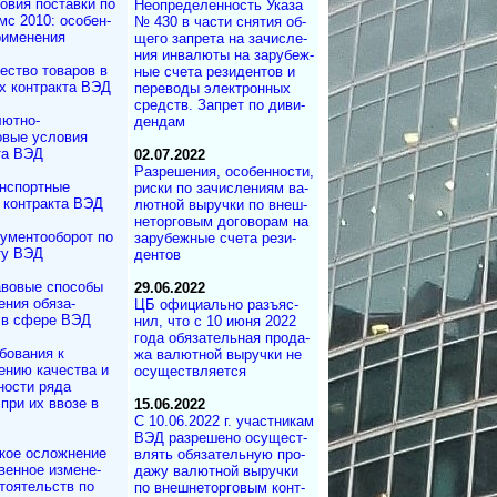
овия поставки по
Неопределенность Ука­за
с 2010: осо­бен­
№ 430 в час­ти сня­тия об­
применения
ще­го за­п­ре­та на за­чи­сле­
ния ин­ва­лю­ты на за­ру­беж­
ество товаров в
ные сче­та ре­зи­ден­тов и
х контракта ВЭД
пе­ре­во­ды эле­к­т­рон­ных
средств. Зап­рет по ди­ви­
ютно-
дендам
вые условия
та ВЭД
02.07.2022
Разрешения, осо­бен­нос­ти,
нспортные
риски по за­чис­ле­ни­ям ва­
 контракта ВЭД
лют­ной вы­руч­ки по вне­ш­
не­тор­го­вым до­го­во­рам на
ументооборот по
за­ру­беж­ные сче­та ре­зи­
ту ВЭД
ден­тов
вовые способы
29.06.2022
ения обяза­
ЦБ официально разъ­яс­
 в сфере ВЭД
нил, что с 10 ию­ня 2022
го­да обя­за­тель­ная про­да­
бования к
жа ва­лют­ной вы­руч­ки не
ению качества и
осу­щест­в­ля­ется
ности ряда
при их ввозе в
15.06.2022
С 10.06.2022 г. участ­ни­кам
ВЭД раз­ре­ше­но осу­щест­
кое осложнение
в­лять обя­за­тель­ную про­
вен­ное измене­
да­жу ва­лют­ной вы­руч­ки
то­ятельств по
по внеш­не­тор­го­вым кон­т­