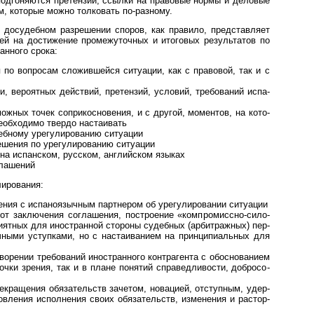
од­го­ня­ются пре­тен­зии, ссы­лки на пра­во­вые нормы и дело­вые
м, кото­рые можно тол­ко­вать по-разному.
судеб­ном раз­ре­ше­нии спо­ров, как пра­вило, пред­став­ляет
й на дости­же­ние про­ме­жу­точ­ных и ито­го­вых резу­ль­та­тов по
ван­ного срока:
 вопро­сам сло­жив­ше­йся ситу­а­ции, как с пра­во­вой, так и с
ероят­ных дей­ст­вий, пре­тен­зий, усло­вий, тре­бо­ва­ний ис­па­
ных точек сопри­кос­но­ве­ния, и с дру­гой, момен­тов, на кото­
еоб­хо­димо тве­рдо наста­ивать
ому уре­гу­ли­ро­ва­нию ситу­ации
ния по уре­гу­ли­ро­ва­нию ситу­ации
 испан­ском, рус­ском, анг­лий­ском языках
глашений
ирования:
с испано­языч­ным парт­не­ром об уре­гу­ли­ро­ва­нии ситу­ации
 заключения согла­ше­ния, постро­е­ние «ком­про­мис­сно-сило­
­ят­ных для ино­ст­ран­ной сто­роны судеб­ных (арбит­раж­ных) пер­
тич­ными уступ­ками, но с настаи­ва­нием на прин­ци­пи­аль­ных для
ении требований ино­ст­ран­ного контр­аге­нта с обо­сно­ва­нием
точки зре­ния, так и в плане поня­тий спра­вед­ли­во­сти, доб­ро­со­
ращения обязательств заче­том, нова­цией, отступ­ным, удер­
в­ле­ния испол­не­ния своих обя­за­тельств, изме­не­ния и рас­тор­