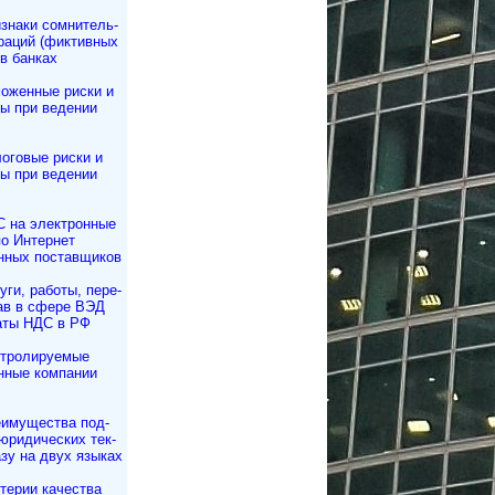
знаки сомнитель­
раций (фиктивных
в банках
оженные риски и
ы при ведении
оговые риски и
ы при ведении
 на электронные
по Интернет
нных поставщиков
уги, работы, пе­ре­
рав в сфере ВЭД
аты НДС в РФ
тролируемые
нные компании
имущества под­
юри­ди­чес­ких тек­
азу на двух языках
терии качества