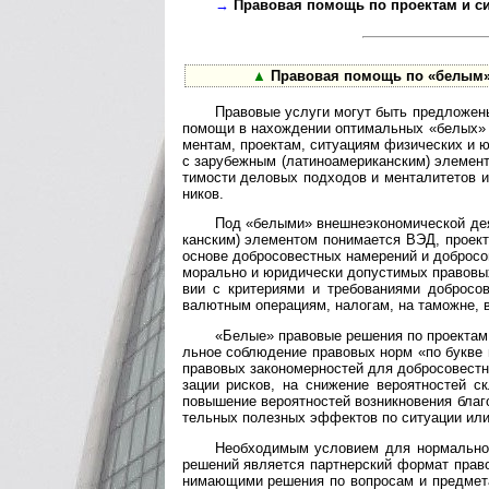
→
Правовая помощь по проектам и сит
▲
Правовая помощь по «белым» п
Правовые услуги могут быть предложены п
по­мощи в на­хо­ж­де­нии оп­ти­ма­ль­ных «бе­лых»
мен­там, про­е­к­там, си­ту­а­ци­ям физи­чес­ких 
с зару­беж­ным (лати­но­аме­ри­кан­ским) эле­мен­
ти­мо­сти дело­вых под­хо­дов и мен­та­ли­те­тов 
ников.
Под «белыми» внешнеэкономической деятел
кан­ским) эле­мен­том пони­ма­ется ВЭД, прое­кт
ос­но­ве доб­ро­со­вест­ных на­ме­ре­ний и доб­ро­
мо­раль­но и юри­ди­чес­ки до­пус­ти­мых пра­во­вых
вии с кри­те­ри­ями и тре­бо­ва­ни­ями доб­ро­со
валют­ным опе­ра­циям, нало­гам, на тамо­жне, 
«Белые» правовые решения по проектам и 
ль­ное соблю­де­ние пра­во­вых норм «по букве и
пра­во­вых зако­но­мер­нос­тей для доб­ро­со­вест
за­ции рис­ков, на сни­же­ние веро­ят­нос­тей ск
повы­ше­ние веро­ят­нос­тей воз­ник­но­ве­ния бла
тель­ных полез­ных эффек­тов по ситу­а­ции или
Необходимым условием для нор­маль­но­го о
ре­ше­ний явля­ется парт­нер­ский фор­мат пра­в
ни­ма­ю­щи­ми ре­ше­ния по во­п­ро­сам и пре­д­ме­