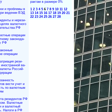
ту
рак­там в раз­ме­ре 0%
ки и проблемы в
1
2
3
4
5
6
7
8
9
10
11
12
при ведении ВЭД
13
14
15
16
17
18
19
20
21
22
23
24
25
26
27
28
иденты и не­ре­зи­
в целях валютного
да­тель­ст­ва РФ
ютные операции
ному за­ко­но­да­
ву РФ
аконные
е операции
атриация ре­зи­
и иностранной ва­
валюты Рос­сий­
дерации
занность
тов вести учет и
сть по валютным
ям
та резидентов РФ
жом. Валютные
и и валютный
ь. Налоги в РФ