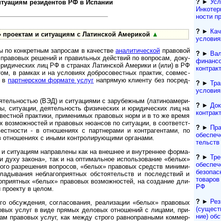
?
►
Усл
уациям рези­ден­тов РФ в Испа­нии
Инкотерм
нос­ти 
?
►
Кач
роектам и ситу­а­циям с Латин­ской Аме­рикой
▲
условия
о конк­рет­ным зап­ро­сам в каче­стве
ана­ли­ти­че­с­кой
пра­во­вой
?
►
Вал
 пра­во­вых ре­ше­ний и пра­ви­ль­ных дей­ст­вий по воп­ро­сам, доку­
финансо
и юри­ди­чес­ких лиц РФ в стра­нах Латин­ской Аме­рики и (или) в РФ
контрак
том, в рам­ках и на усло­ви­ях доб­ро­со­вест­ных прак­тик, сов­мес­
и в
парт­не­р­с­ком фор­мате услуг
на­пря­мую кли­енту без по­сред­
?
►
Тра
условия
ь­ностью (ВЭД) и ситу­а­ци­ями с зару­беж­ным (лати­но­аме­ри­
?
►
Док
ы, ситу­а­ции, дея­тель­ность физи­чес­ких и юри­ди­чес­ких лиц на
контрак
со­вест­ной прак­ти­ки, при­ме­ни­мых пра­во­вых норм и в то же вре­мя
 воз­мож­нос­тей и пра­во­вых ню­ан­сов по си­ту­а­ции, в соот­вет­ст­
?
►
Пра
­ве­ст­но­сти - в отно­ше­ниях с парт­не­рами и контр­аген­тами, по
обеспеч
в отно­ше­ниях с иными конт­ро­ли­рую­щими органами.
тельств
ситуа­циям направ­лены как на внеш­нее и внут­рен­нее фор­ма­
?
►
Тре
 духу зако­на», так и на опти­ма­ль­ное испо­ль­зо­ва­ние «белых»
обеспеч
­ного раз­ре­ше­ния воп­ро­сов, «белых» пра­во­вых средств мини­ми­
безопас
ла­ды­ва­ния небла­го­при­ят­ных обсто­я­тельств и послед­ст­вий и
товаров 
­го­при­ят­ных «белых» пра­во­вых воз­мож­нос­тей, на созда­ние дли­
РФ
 про­екту в целом.
?
►
Рез
б­суж­де­ния, со­гла­со­ва­ния, ре­а­ли­за­ции «белых» пра­во­вых
(сущест­
о­вых услуг в виде пря­мых де­ло­вых от­но­ше­ний с ли­ца­ми, при­
ние) обс
там пра­во­вых ус­луг, как меж­ду стро­го рав­но­пра­в­ны­ми ком­мер­