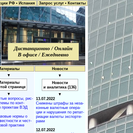
кции РФ
•
Испания
Запрос услуг
•
Контакты
Дистанционно / Онлайн
В офисе / Ежедневно
Материалы
Новости
▼
▼
Материалы
Новости
этой странице
и аналитика (136)
▼
▼
тые вопросы, рис­
13.07.2022
лемы по конт­
Снижены штрафы за не­за­
и проектам ВЭД
кон­ные ва­лют­ные опе­ра­
ции и на­ру­ше­ния по ре­па­т­
вовые нормы о
ри­а­ции ва­лю­ты экс­пор­те­
вестности и чест­
рами
овой практике
12.07.2022