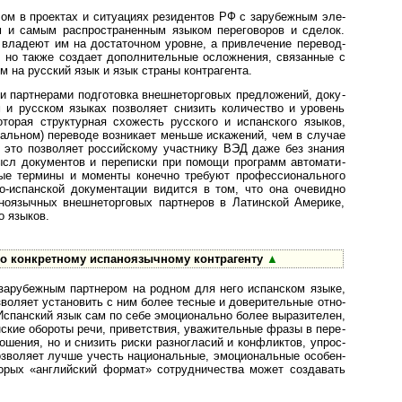
в проек­тах и ситу­а­циях рези­ден­тов РФ с зару­беж­ным эле­
и самым рас­про­ст­ра­нен­ным язы­ком пере­го­во­ров и сде­лок.
ла­деют им на доста­точ­ном уро­вне, а при­вле­че­ние пере­вод­
но также соз­дает допол­ни­тель­ные ослож­не­ния, свя­зан­ные с
ем на рус­ский язык и язык страны конт­рагента.
тнерами под­го­то­вка вне­ш­не­тор­го­вых пред­ло­же­ний, доку­
ом и рус­ском язы­ках позво­ляет сни­зить коли­чес­тво и уро­вень
­то­рая струк­тур­ная схо­жесть рус­ского и испан­ского язы­ков,
валь­ном) пере­воде возни­кает меньше иска­жений, чем в слу­чае
и, это позво­ляет рос­сийс­кому участ­нику ВЭД даже без зна­ния
ысл доку­мен­тов и пере­писки при помощи программ ав­то­ма­ти­
вые тер­мины и моме­нты коне­чно тре­буют про­фес­си­ональ­ного
­испан­ской доку­мен­та­ции види­тся в том, что она очеви­дно
­языч­ных внеш­не­тор­го­вых парт­неров в Латин­ской Аме­рике,
о язы­ков.
 конкретному испано­языч­ному контр­агенту
▲
рубежным парт­не­ром на род­ном для него испан­ском языке,
во­ляет уста­но­вить с ним более тес­ные и дове­ри­тель­ные отно­
Испан­ский язык сам по себе эмо­цио­на­льно более выра­зите­лен,
н­ские обо­роты речи, привет­ствия, ува­жи­тель­ные фразы в пере­
ше­ния, но и сни­зить риски разно­гла­сий и конф­лик­тов, упрос­
позво­ляет лучше учесть нацио­наль­ные, эмоци­ональ­ные осо­бен­
то­рых «анг­лий­ский фор­мат» сотруд­ниче­ства может созда­вать