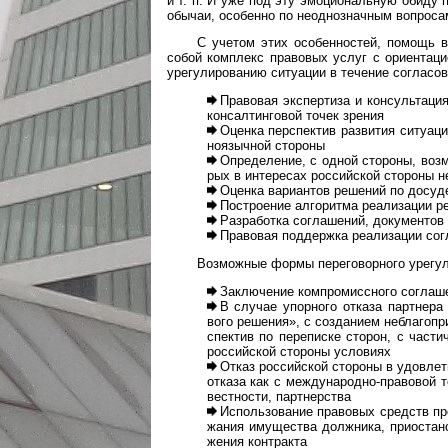
и т. п. И уже под эту эмо­цио­наль­ную обиду п
обы­чаи, осо­бенно по неодно­знач­ным воп­ро­са
С учетом этих особенностей, помощь в до
собой комп­лекс пра­во­вых услуг с ори­ен­та­цие
уре­гу­ли­ро­ва­нию ситу­а­ции в тече­ние согла­со­
Правовая экспертиза и консультация по
кон­сал­тин­го­вой точек зрения
Оценка перспектив развития ситуации, в
но­языч­ной сто­роны
Определение, с одной стороны, возмож
рых в инте­ре­сах рос­сий­ской сто­роны н
Оценка вариантов решений по досудеб­н
Построение алгоритма реализации реше
Разработка соглашений, документов на
Правовая поддержка реализации со
Возможные формы переговорного урегул
Заключение компромиссного соглашения 
В случае упорного отказа партнера от
вого реше­ния», с созда­нием небла­го­при
с­пек­тив по пере­пи­ске сто­рон, с час­
рос­сий­ской сто­роны усло­виях
Отказ российской стороны в удовлетвор
отказа как с меж­ду­на­род­но-­пра­во­вой 
вест­нос­ти, парт­нерства
Использование правовых средств прек
жа­ния иму­ще­ства долж­ника, при­оста­но
же­ния конт­ракта