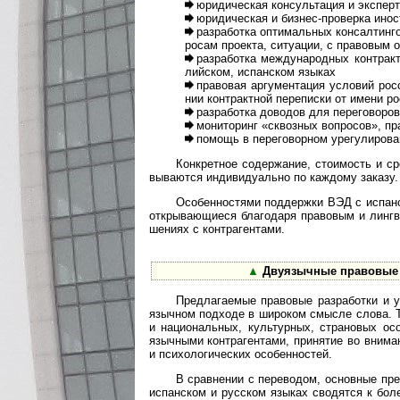
юридическая консультация и эксперти
юридическая и бизнес-проверка иностр
разработка оптимальных консалтинго
ро­сам про­екта, ситу­а­ции, с пра­во­вым 
разработка международных контрактов
лий­ском, испан­ском языках
правовая аргументация условий росси
нии конт­ракт­ной пере­пи­ски от имени р
разработка доводов для переговоров (в
мониторинг «сквозных вопросов», пра­в
помощь в переговорном урегулировании 
Конкретное содержание, стоимость и сроки
вы­ва­ются инди­ви­ду­ально по каж­дому заказу.
Особенностями поддержки ВЭД с испаноязы
откры­ваю­щиеся бла­го­даря пра­во­вым и линг­в
ше­ниях с контр­аген­тами.
▲
Двуязычные правовые у
Предлагаемые правовые разработки и усл
языч­ном под­ходе в широ­ком смы­сле слова. Т
и нацио­наль­ных, куль­тур­ных, стра­но­вых ос
языч­ными контр­аген­тами, при­нятие во вни­ма­н
и психо­логи­чес­ких осо­бен­ностей.
В сравнении с переводом, основные преиму
испан­ском и рус­ском язы­ках сво­дятся к боле