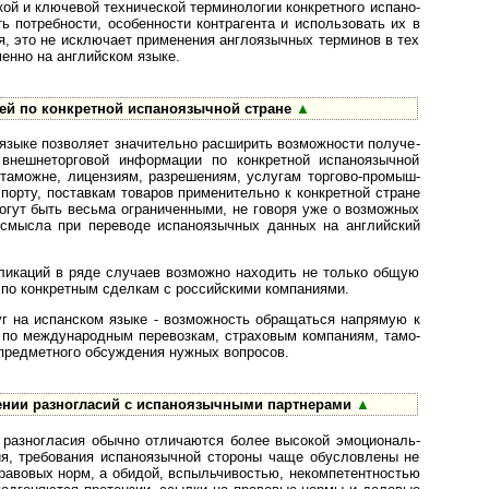
и ключе­вой тех­ни­чес­кой терми­но­ло­гии конк­рет­ного испа­но­
ь потреб­ности, осо­бен­ности контр­аге­нта и исполь­зо­вать их в
мя, это не исклю­чает приме­нения англо­языч­ных тер­ми­нов в тех
енно на анг­лий­ском языке.
 по конкрет­ной испа­но­языч­ной стране
▲
 поз­во­ляет зна­чи­те­льно рас­ши­рить воз­мож­но­сти полу­че­
неш­не­тор­го­вой инфор­ма­ции по конк­рет­ной испа­но­языч­ной
мо­жне, лицен­зиям, раз­реше­ниям, услу­гам тор­го­во-­про­мыш­
о­рту, постав­кам това­ров приме­ните­льно к конк­рет­ной стране
могут быть весьма огра­ничен­ными, не говоря уже о возмож­ных
 смы­сла при пере­воде испа­но­языч­ных дан­ных на анг­лий­ский
ка­ций в ряде слу­чаев воз­мо­жно нахо­дить не только общую
 по конк­рет­ным сдел­кам с рос­сий­скими ком­па­ниями.
а испан­ском языке - воз­мож­ность обра­ща­ться напря­мую к
по между­на­род­ным пере­воз­кам, стра­хо­вым ком­па­ниям, та­мо­
пред­мет­ного обсуж­де­ния нуж­ных воп­росов.
и разногла­сий с испа­но­языч­ными парт­нерами
▲
но­гла­сия обычно отли­ча­ются более высо­кой эмо­ци­о­наль­
я, тре­бо­ва­ния испа­но­языч­ной сто­роны чаще обу­слов­лены не
ра­во­вых норм, а оби­дой, вспыль­чи­во­стью, неком­пе­тент­нос­тью