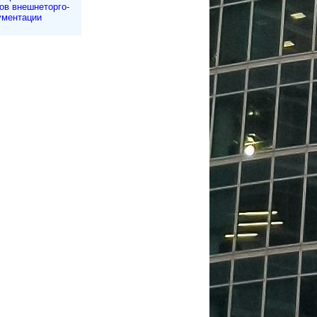
в внешне­тор­го­
ументации