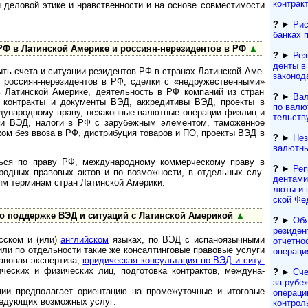
контрак
й де­ло­вой эти­ке и нрав­ст­вен­нос­ти и на ос­но­ве со­в­ме­с­ти­мо­с­ти
?
►
Рис
банках 
в Латин­ской Аме­рике и рос­си­ян-­нере­зи­ден­тов в РФ
▲
?
►
Рез
ден­ты 
 счета и ситу­а­ции рези­ден­тов РФ в стра­нах Латин­ской Аме­
за­ко­но­
 рос­сиян-нере­зи­ден­тов в РФ, сде­лки с «недру­жест­вен­ными»
 Латин­ской Аме­рике, дея­тель­ность в РФ ком­па­ний из стран
?
►
Вал
кон­т­ра­кты и доку­ме­нты ВЭД, аккре­ди­тивы ВЭД, про­екты в
по валют
ду­на­род­ному праву, неза­кон­ные валют­ные опе­ра­ции физ­лиц и
тель­ст­
ми ВЭД, налоги в РФ с зару­беж­ным эле­мен­том, тамо­жен­ное
жом без ввоза в РФ, дист­ри­бу­ция това­ров и ПО, про­екты ВЭД в
?
►
Нез
валютны
 по праву РФ, меж­ду­на­род­ному ком­мер­чес­кому праву в
?
►
Реп
­род­ных пра­во­вых актов и по воз­мож­но­сти, в отдель­ных слу­
ден­та­м
ым тер­ми­нам стран Латин­ской Аме­рики.
лю­ты и 
ской Фе
под­дер­жке ВЭД и ситу­а­ций с Латин­cкой Аме­рикой
▲
?
►
Обя
резиден­
сском и (или)
английском
языках, по ВЭД с испа­но­языч­ными
отчетно
или по отдель­ности такие же кон­сал­тинго­вые право­вые услуги
операци
аво­вая экс­пер­тиза,
юриди­чес­кая кон­суль­тация по ВЭД и ситу­
чес­ких и физи­чес­ких лиц, подго­товка конт­рактов, между­на­
?
►
Сче
за рубе
пред­по­ла­гает ори­ен­та­цию на про­ме­жу­точ­ные и ито­го­вые
операци
ле­дую­щих воз­мож­ных услуг:
контрол