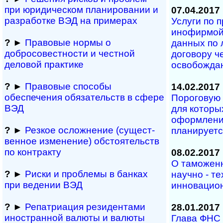
при юридичес­ком планирова­нии и
07.04.2017
разра­ботке ВЭД на примерах
Услуги по 
инофирмой 
?
►
Правовые нормы о
данных по
добросовестности и чест­ной
договору ч
деловой практике
освобожда
?
►
Правовые способы
14.02.2017
обеспечения обяза­тельств в сфере
Пороговую 
ВЭД
для которы
оформление
?
►
Резкое осложнение (сущест­
планируетс
вен­ное измене­ние) обсто­ятельств
по контракту
08.02.2017
О таможен
?
►
Риски и проблемы в банках
научно - т
при ведении ВЭД
инновацио
?
►
Репатриация ре­зи­ден­та­ми
28.01.2017
иностранной ва­лю­ты и валюты
Глава ФНС 