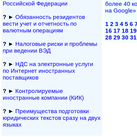
Рос­сий­ской Федерации
более 40 к
на Google»
?
►
Обязанность резиден­тов
вести учет и отчетность по
1
2
3
4
5
6
валютным операциям
16
17
18
19
28
29
30
31
?
►
Налоговые риски и проблемы
при ведении ВЭД
?
►
НДС на электронные услуги
по Интернет иностранных
поставщиков
?
►
Контролируемые
иностранные компании (КИК)
?
►
Преимущества под­гото­вки
юри­ди­чес­ких тек­с­тов сразу на двух
языках