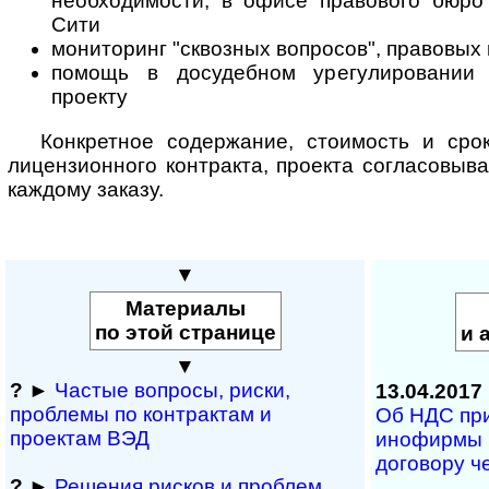
необходимости, в офисе правового бюро 
Сити
мониторинг "сквозных вопросов", правовых 
помощь в досудебном урегулировании 
проекту
Конкретное содержание, стоимость и сро
лицензионного контракта, проекта согласовыв
каждому заказу.
▼
Материалы
по этой странице
и 
▼
?
►
Частые вопросы, рис­ки,
13.04.2017
проблемы по конт­рактам и
Об НДС при
проектам ВЭД
инофирмы 
договору ч
?
►
Решения рисков и про­блем