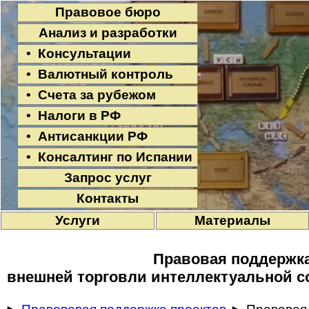
Правовое бюро
Анализ и разработки
• Консультации
• Валютный контроль
• Счета за рубежом
• Налоги в РФ
• Антисанкции РФ
• Консалтинг по Испании
Запрос услуг
Контакты
Услуги
Материалы
Правовая поддержк
внешней торговли интеллектуальной с