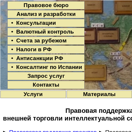
Правовое бюро
Анализ и разработки
• Консультации
• Валютный контроль
• Счета за рубежом
• Налоги в РФ
• Антисанкции РФ
• Консалтинг по Испании
Запрос услуг
Контакты
Услуги
Материалы
Правовая поддержк
внешней торговли интеллектуальной с