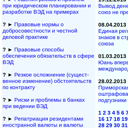
при юридичес­ком планирова­нии и
Вывод ден
разра­ботке ВЭД на примерах
союз не пр
?
►
Правовые нормы о
08.04.2013
добросовестности и чест­ной
Единая рег
деловой практике
знаков в с
союза
?
►
Правовые способы
обеспечения обяза­тельств в сфере
01.03.2013
ВЭД
Юань вперв
междунаро
?
►
Резкое осложнение (сущест­
вен­ное измене­ние) обсто­ятельств
28.02.2013
по контракту
Приморска
оштрафова
?
►
Риски и проблемы в банках
подгузники
при ведении ВЭД
1
2
3
4
5
6
?
►
Репатриация ре­зи­ден­та­ми
16
17
18
19
иностранной ва­лю­ты и валюты
28
29
30
31