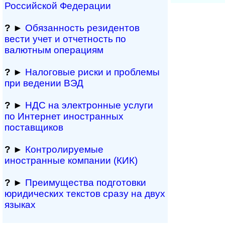
Рос­сий­ской Федерации
?
►
Обязанность резиден­тов
вести учет и отчетность по
валютным операциям
?
►
Налоговые риски и проблемы
при ведении ВЭД
?
►
НДС на электронные услуги
по Интернет иностранных
поставщиков
?
►
Контролируемые
иностранные компании (КИК)
?
►
Преимущества под­гото­вки
юри­ди­чес­ких тек­с­тов сразу на двух
языках