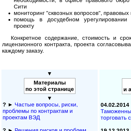
необходимости, в офисе правового бюро 
Сити
мониторинг "сквозных вопросов", правовых 
помощь в досудебном урегулировании 
проекту
Конкретное содержание, стоимость и сро
лицензионного контракта, проекта согласовыв
каждому заказу.
▼
Материалы
по этой странице
и 
▼
?
►
Частые вопросы, рис­ки,
04.02.2014
проблемы по конт­рактам и
Таможенный
проектам ВЭД
торговать 
?
►
Решения рисков и про­блем
19.12.2013