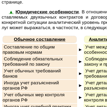
странице.
▲
Юридические особенности
. В отношен
став­ля­е­мых дву­языч­ных кон­т­рак­тов и дог
конкретной ситуации ана­ли­ти­чес­кий уро­вень пред
луг мо­жет вы­ра­жать­ся, в част­нос­ти, в сле­ду­ю­
Обычное составление
Аналит
Составление по общим
Учет меж
►
правовым нормам
особеннос
Соблюдение обязательных
Соблюден
►
требований по закону
закону и п
Учет обычных требований
Учет дета
►
банков
требовани
Иногда учет разъяснений
Учет дета
►
органов РФ
разъясне
Учет обычных мер контроля
Учет дета
►
органов РФ
контроля 
Иногда учет судебной практики
Учет дета