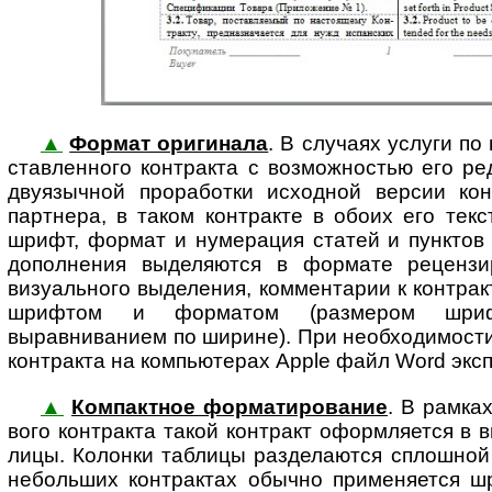
▲
Формат оригинала
. В случаях услуги по
став­лен­но­го кон­т­рак­та с воз­мож­нос­тью его
двуязычной проработки исходной версии кон
партнера, в таком контракте в обоих его тек
шрифт, формат и нумерация статей и пунктов
дополнения выделяются в формате реценз
визуального выделения, комментарии к контрак
шрифтом и форматом (размером шрифт
выравниванием по ширине). При необходимост
контракта на компьютерах Apple файл Word эксп
▲
Компактное форматирование
. В рамка
во­го контракта та­кой кон­т­ракт офор­м­ля­ет­ся 
ли­цы. Колонки таблицы разделаются сплошной л
небольших контрактах обычно применяется 