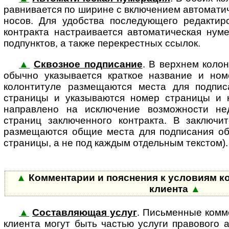
рав­ни­ва­ет­ся по ширине с вклю­че­ни­ем автомат
но­сов. Для удобства последующего редактир
контракта настраивается автоматическая нуме
подпунктов, а также перекрестных ссылок.
▲
Сквозное подписание
. В верхнем коло
обычно указывается краткое наз­ва­ние и но
колонтитуле размещаются места для подпис
страницы и указываются номер страницы и к
направлено на исключение возможности не
страниц заключенного контракта. В заключит
размещаются общие места для подписания обо
страницы, а не под каждым отдельным текстом).
▲
Комментарии и пояснения к условиям к
клиента
▲
▲
Составляющая услуг
. Письменные комм
клиента могут быть частью услуги правового 