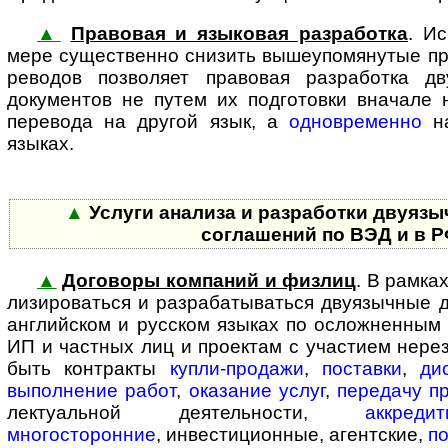
▲
Правовая и языковая разработка
. И
мере существенно снизить выше­упо­мя­ну­тые п
ре­во­дов позволяет правовая разработка д
документов не путем их подготовки вначале 
перевода на другой язык, а
одновременно
на
языках.
▲
Услуги анализа и разработки двуяз
соглашений по ВЭД и в 
▲
Договоры компаний и физлиц
. В рамках
ли­зи­ро­вать­ся и разрабатываться дву­языч­ны
английском и русском языках по осложненным
ИП и частных лиц и проектам с участием нерез
быть контракты
купли-продажи
,
поставки
,
ди
выполнение работ
,
оказание услуг
,
передачу п
лек­ту­аль­ной де­я­тель­нос­ти,
аккреди
многосторонние
, ин­вес­ти­ци­он­ные, агентские,
по