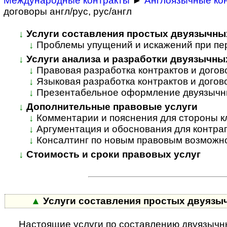
Международные контракты
►
Англоязычные ко
договоры англ/рус, рус/англ
↓
Услуги составления простых двуязычны
↓
Проблемы упущений и искажений при пе
↓
Услуги анализа и разработки двуязычны
↓
Правовая разработка контрактов и догов
↓
Языковая разработка контрактов и догово
↓
Презентабельное оформление двуязычн
↓
Дополнительные правовые услуги
↓
Комментарии и пояснения для стороны к
↓
Аргументация и обоснования для контраг
↓
Консалтинг по новым правовым возможн
↓
Стоимость и сроки правовых услуг
▲
Услуги составления простых двуяз
Настоящие услуги по составлению двуязычны