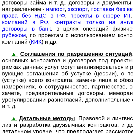
договоры займа и т. д., договоры и документы по 
на­прав­ле­ни­ям -
импорт
,
экспорт
,
поставки без в
права без НДС в РФ
,
проекты в сфере ИТ
компаний в РФ
,
контракты только на англ
договоры в банк
, в целях операций физич
рубежом
, по проектам с использованием кон
компаний (
КИК
) и др.
▲
Соглашения по разрешению ситуаций
ос­нов­ных контрактов и договоров под про­ек­т
рамках данных услуг могут анализироваться и ра
ву­ю­щие соглашения об уступке (цессии), о п
(уступке) всего контракта, замене лица в обя
намерениях, о сотрудничестве, партнерстве, 
зачете, предварительные договоры, мемора
урегулировании разногласий, дополнительные 
и т. д.
▲
Детальные методы
. Правовой и лингвис
лиз и разработка двуязыч­ных кон­т­рак­тов, и 
детальном уровне, что предполагает рассмотр