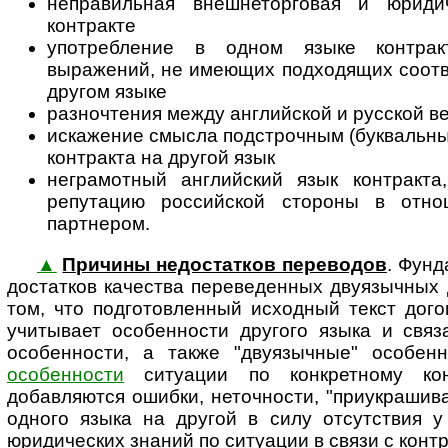
неправильная внешнеторговая и юриди
контракте
употребление в одном языке контракт
выражений, не имеющих подходящих соотве
другом языке
разночтения между английской и русской в
искажение смысла подстрочным (буквальны
контракта на другой язык
неграмотный английский язык контракт
репутацию российской стороны в отно
партнером.
▲
Причины недостатков переводов
. Фунд
до­с­тат­ков качества переведенных двуязычных до
том, что подготовленный исходный текст дог
учитывает особенности другого языка и свя
особенности, а также "двуязычные" особе
особенности
ситуации по конкретному ко
добавляются ошибки, неточности, "приукрашива
одного языка на другой в силу отсутствия у
юридических знаний по ситуации в связи с конт