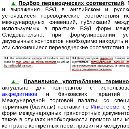
▲
Подбор переводческих соответствий
.
и выражения ВЭД в английском и русск
устоявшиеся переводческие соответствия и
международных конвенций, публикаций межд
используемых в практике ВЭД форм между
Следовательно, при формулировании ус
двуязычных контрактов необходимо находить и
эти сложившиеся переводческие соответствия, 
▲
Правильное употребление термин
актуально для контрактов с ис­поль­зо­в
аккредитивов
и банковских гарантий со
Международной торговой палаты, со спец
терминам (базисам) поставки по
Инкотермс
, с
форм международных транспортных документов
также в случаях необходимости прямого или к
контракте конкретных норм, правил из междуна