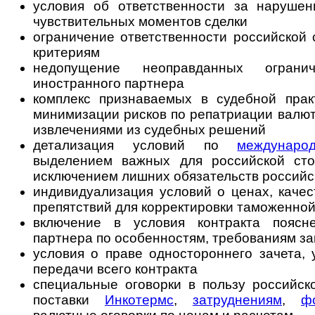
условия об ответственности за нарушен
чувствительных моментов сделки
ограничение ответственности российской
критериям
недопущение неоправданных огранич
иностранного партнера
комплекс признаваемых в судебной пра
минимизации рисков по репатриации валю
извлечениями из судебных решений
детализация условий по
междунаро
выделением важных для российской сто
исключением лишних обязательств российс
индивидуализация условий о ценах, качест
препятствий для корректировки таможенной
включение в условия контракта поясн
партнера по особенностям, требованиям з
условия о праве одностороннего зачета, у
передачи всего контракта
специальные оговорки в пользу российск
поставки
Инкотермс
,
затруднениям
,
ф