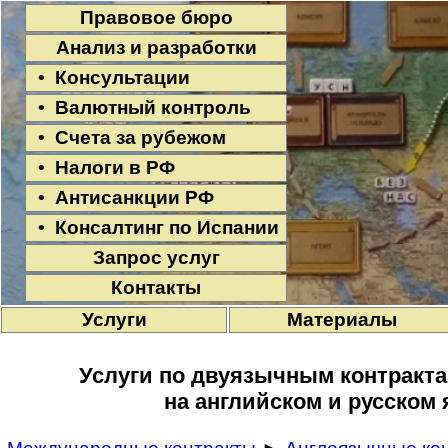
Правовое бюро
Анализ и разработки
• Консультации
• Валютный контроль
• Счета за рубежом
• Налоги в РФ
• Антисанкции РФ
• Консалтинг по Испании
Запрос услуг
Контакты
Услуги
Материалы
Услуги по двуязычным контракта
на английском и русском