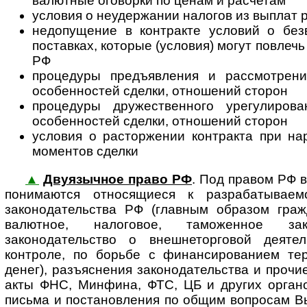
валютные оговорки по ценам и расчетам
условия о неудержании налогов из выплат 
недопущение в контракте условий о без
поставках, которые (условия) могут повлеч
РФ
процедуры предъявления и рассмотрени
особенностей сделки, отношений сторон
процедуры дружественного урегулиров
особенностей сделки, отношений сторон
условия о расторжении контракта при на
моментов сделки
▲
Двуязычное право РФ
. Под правом РФ 
понимаются относящиеся к раз­ра­ба­ты­ва­е­
законодательства РФ (главным образом гражд
валютное, налоговое, таможенное зако
законодательство о внешнеторговой деятел
контроле, по борьбе с финансированием те
денег), разъяснения законодательства и проч
акты ФНС, Минфина, ФТС, ЦБ и других орга
письма и постановления по общим вопросам В