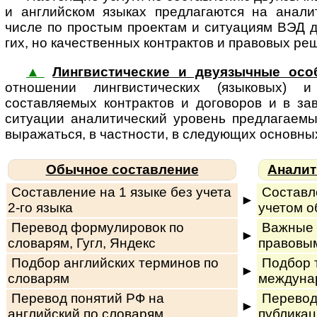
и ан­г­лий­ском язы­ках пред­ла­га­ют­ся на ан
числе по простым проектам и ситуациям ВЭД для 
гих, но ка­чес­т­вен­ных контрактов и правовых ре
▲
Лингвистические и двуязычные осо
отношении лин­г­вис­ти­чес­ких (язы­ко­вых) и 
составляемых контрактов и договоров и в за
ситуации ана­ли­ти­чес­кий уро­вень пред­ла­га­е­м
вы­ра­жать­ся, в част­нос­ти, в сле­ду­ю­щих ос­нов­ны
Обычное составление
Аналит
Составление на 1 языке без учета
Составле
►
2-го языка
учетом о
Перевод формулировок по
Важные 
►
словарям, Гугл, Яндекс
правовы
Подбор английских терминов по
Подбор 
►
словарям
междуна
Перевод понятий РФ на
Перевод
►
английский по словарям
публикац