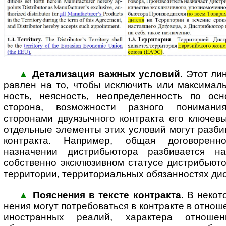
▲
Детализация важных условий
. Этот ли
рав­лен на то, чтобы исключить или максимальн
ность, не­яс­ность, неопределенность по ос
сторона, возможности разного понимания
сторонами двуязычного контракта его ключевы
отдельные элементы этих условий могут разби
контракта. Например, общая договоренн
назначении дистрибьютора разбивается н
собственно эксклюзивном статусе дистрибьюто
территории, территориальных обязанностях дис­т
▲
Пояснения в тексте контракта
. В некот
не­ния мо­гут потребоваться в кон­т­рак­те в от
иностранных реалий, характера отноше