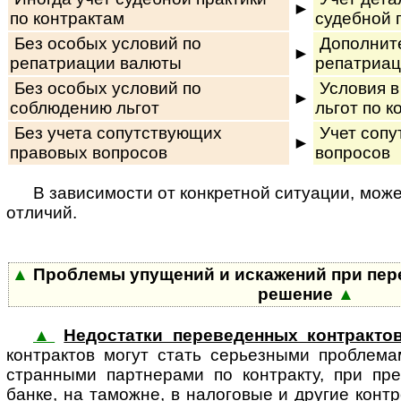
►
по контрактам
судебной 
Без особых условий по
Дополните
►
репатриации валюты
репатриац
Без особых условий по
Условия в
►
соблюдению льгот
льгот по к
Без учета сопутствующих
Учет сопу
►
правовых вопросов
вопросов
В зависимости от конкретной ситуации, може
отличий.
▲
Проблемы упущений и искажений при пере
решение
▲
▲
Недостатки переведенных контракто
кон­т­рак­тов могут стать серьезными проблем
стран­ны­ми партнерами по контракту, при пр
банке, на таможне, в налоговые и другие кон