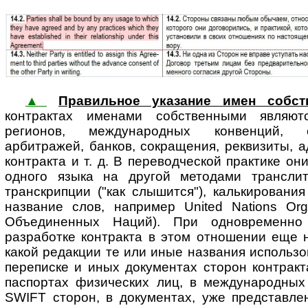
▲
Правильное указание имен собст
контрактах именами соб­ст­вен­ны­ми яв­ля­ю
регионов, международных конвенций, о
арбитражей, банков, сокращения, реквизиты, 
контракта и т. д. В переводческой практике о
одного языка на другой методами транслите
транскрипции ("как слышится"), калькировани
название слов, например United Nations Org
Объединенных Наций). При одновременно
разработке контракта в этом отношении еще 
какой редакции те или иные названия использо
переписке и иных документах сторон контракта
паспортах физических лиц, в международны
SWIFT сторон, в документах, уже представле