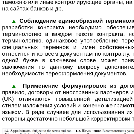
таможню или иные контролирующие органы, на с
на сайтах банков и др.
▲
Соблюдение единообразной терминол
раз­ра­бот­ки кон­т­рак­та необходимо обеспе
терминологию в каждом тексте контракта, 
терминологию, одинаковое употребление пере
специальных терминов и имен собственны
относится и ко всем документам по контракту,
одной букве в ключевом слове может прив
заключения по данному вопросу дополнит
необходимости переоформления документов.
▲
Применение формулировок из дог
правило, до­го­во­ры от ино­стран­ных пар­т­не­р
(UK) отличаются повышенной детализацией
стилем изложения условий и конечно же грамот
языком. В ряде случаев для использования их
стороны достаточно небольшой корректировки 