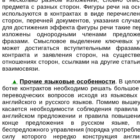
предмета с разных сторон. Фигуры речи на ос
используются в контрактах в виде перечисле
сторон, перечней документов, указания случ
для достижения эффекта фигуры речи такие п
изложены однородными членами предлож
фразами. Смысловое выделение ключевых ус
может достигаться вступительными фразам
контракта и заявления сторон, на существ
отношениях сторон, ссылками на другие статьи
взаимосвязи.
▲
Прочие языковые особенности
. В цело
бот­ке контрактов не­об­хо­ди­мо ре­шать больш
переводческих вопросов исходя из языковых
английского и русского языков. Помимо выше
касается необходимости соблюдения правила 
английском предложении и правила повышени
конце предложения в русском языке, п
беспредложного управления (порядка употребле
силу которого нередко конструкция англ