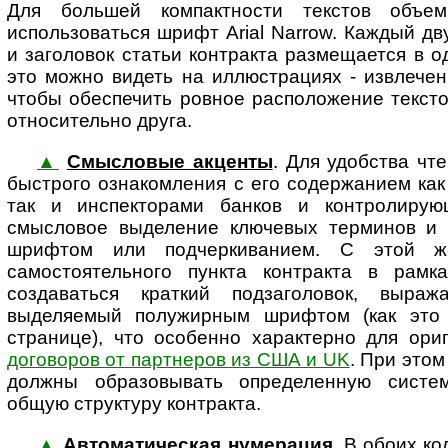
Для большей компактности текстов объем
использоваться шрифт Arial Narrow. Каждый дв
и заголовок статьи контракта размещается в о
это можно видеть на иллюстрациях - извлечен
чтобы обеспечить ровное расположение тексто
относительно друга.
▲
Смысловые акценты
. Для удобства чте
быстрого ознакомления с его со­дер­жа­нием ка
так и инспекторами банков и контролирую
смысловое выделение ключевых терминов и
шрифтом или подчеркиванием. С этой ж
самостоятельного пункта контракта в рамк
создаваться краткий подзаголовок, выра
выделяемый полужирным шрифтом (как это
странице), что особенно характерно для ори
договоров от партнеров из США и UK
. При этом
должны образовывать определенную систем
общую структуру контракта.
▲
Автоматическая нумерация
. В обоих ко