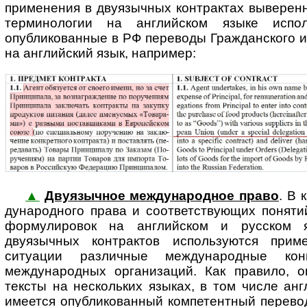
применения в двуязычных контрактах выверен
терминологии на английском языке испол
опубликованные в РФ переводы Гражданского и
на английский язык, например:
▲
Двуязычное международное право
. В 
ду­на­род­но­го права и со­от­вет­ст­ву­ю­щих пон
формулировок на английском и русском я
двуязычных контрактов используются при
ситуации различные международные кон
международных организаций. Как правило, 
тексты на нескольких языках, в том числе анг
имеется опубликованный компетентный перевод