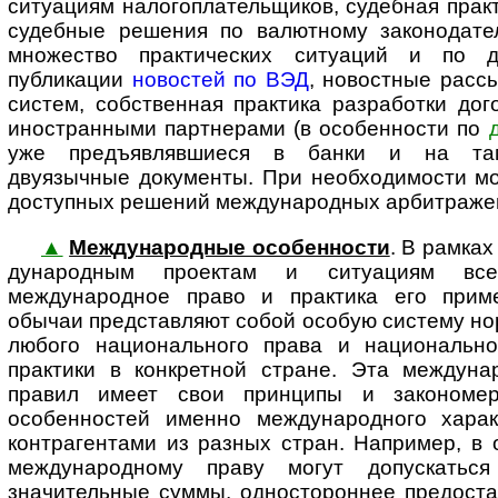
ситуациям налогоплательщиков, судебная практ
судебные решения по валютному законодате
множество практических ситуаций и по д
публикации
новостей по ВЭД
, новостные расс
систем, собственная практика разработки до
иностранными партнерами (в особенности по
уже предъявлявшиеся в банки и на та
двуязычные документы. При необходимости мо
доступных решений международных арбитраже
▲
Международные особенности
. В рамках
ду­на­род­ным проектам и ситуациям все
международное право и практика его прим
обычаи представляют собой особую систему нор
любого национального права и национально
практики в конкретной стране. Эта междун
правил имеет свои принципы и закономер
особенностей именно международного хара
контрагентами из разных стран. Например, в 
международному праву могут допускатьс
значительные суммы, одностороннее предоста