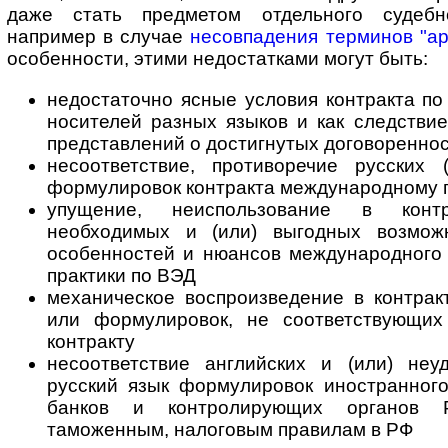
даже стать предметом отдельного судебн
например в случае
несовпадения терминов "арби
особенности, этими недостатками могут быть:
недостаточно ясные условия контракта п
носителей разных языков и как следстви
представлений о достигнутых договоренно
несоответствие, противоречие русских 
формулировок контракта меж­ду­на­род­но­му
упущение, неиспользование в кон
необходимых и (или) выгодных возмож
особенностей и нюансов международного
практики по ВЭД
механическое воспроизведение в контрак
или формулировок, не со­от­вет­ст­ву­ю­щ
контракту
несоответствие английских и (или) не
русский язык формулировок иностранного
банков и контролирующих органов Р
таможенным, на­ло­го­вым правилам в РФ