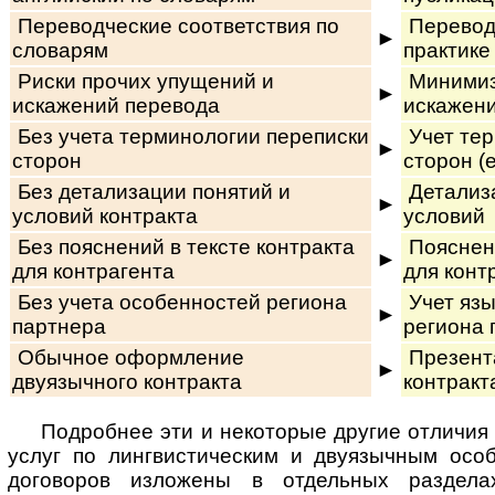
Переводческие соответствия по
Переводч
►
словарям
практике
Риски прочих упущений и
Минимиз
►
искажений перевода
искажен
Без учета терминологии переписки
Учет тер
►
сторон
сторон (
Без детализации понятий и
Детализа
►
условий контракта
условий
Без пояснений в тексте контракта
Пояснени
►
для контрагента
для конт
Без учета особенностей региона
Учет яз
►
партнера
региона 
Обычное оформление
Презент
►
двуязычного контракта
контракт
Подробнее эти и некоторые другие отличия
услуг по лин­г­вис­ти­чес­ким и дву­языч­ным о
договоров из­ло­же­ны в от­дель­ных раз­де