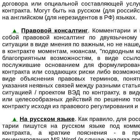
договора или опциальной составляющей услуг
контракта. Могут быть на русском (для россий
на английском (для нерезидентов в РФ) языках.
▲
Правовой консалтинг
. Комментарии и 
собой пра­во­вой кон­сал­тинг по дву­языч­но­м
ситуации в виде мнения по важным, но не наш
в контракте моментам, нюансам, "подводным к
благоприятным возможностям, в виде ссыл
послужившие основанием для формулирован
контракта или создающих риски либо возможнос
виде объяснения правовых терминов, понят
указания неявных связей между разными статья
ситуацией / проектом ВЭД по контракту, в ви
или целесообразных действий по решению тог
контракту исходя из правового регулирования и (
▲
На русском языке
. Как правило, для ро
та­рии пишутся на русском языке под коммен
контракта, а краткие пояснения - в п
рецензирования MS Word (в случае анализа пре