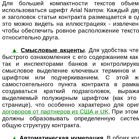
Для большей компактности текстов объем
использоваться шрифт Arial Narrow. Каждый дв
и заголовок статьи контракта размещается в о
это можно видеть на иллюстрациях - извлечен
чтобы обеспечить ровное расположение тексто
относительно друга.
▲
Смысловые акценты
. Для удобства чте
быстрого ознакомления с его со­дер­жа­нием ка
так и инспекторами банков и контролирую
смысловое выделение ключевых терминов и
шрифтом или подчеркиванием. С этой ж
самостоятельного пункта контракта в рамк
создаваться краткий подзаголовок, выра
выделяемый полужирным шрифтом (как это
странице), что особенно характерно для ори
договоров от партнеров из США и UK
. При этом
должны образовывать определенную систем
общую структуру контракта.
▲
Автоматическая нумерация
. В обоих ко