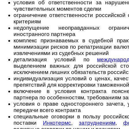
условия об ответственности за нарушен
чувствительных моментов сделки
ограничение ответственности российской
критериям
недопущение неоправданных огранич
иностранного партнера
комплекс признаваемых в судебной пра
минимизации рисков по репатриации валю
извлечениями из судебных решений
детализация условий по
междунаро
выделением важных для российской сто
исключением лишних обязательств российс
индивидуализация условий о ценах, качест
препятствий для корректировки таможенной
включение в условия контракта поясн
партнера по особенностям, требованиям з
условия о праве одностороннего зачета, у
передачи всего контракта
специальные оговорки в пользу российск
поставки
Инкотермс
,
затруднениям
,
ф