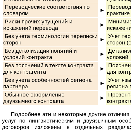
Переводческие соответствия по
Переводч
►
словарям
практике
Риски прочих упущений и
Минимиз
►
искажений перевода
искажен
Без учета терминологии переписки
Учет тер
►
сторон
сторон (
Без детализации понятий и
Детализа
►
условий контракта
условий
Без пояснений в тексте контракта
Пояснени
►
для контрагента
для конт
Без учета особенностей региона
Учет яз
►
партнера
региона 
Обычное оформление
Презент
►
двуязычного контракта
контракт
Подробнее эти и некоторые другие отличия
услуг по лин­г­вис­ти­чес­ким и дву­языч­ным о
договоров из­ло­же­ны в от­дель­ных раз­де