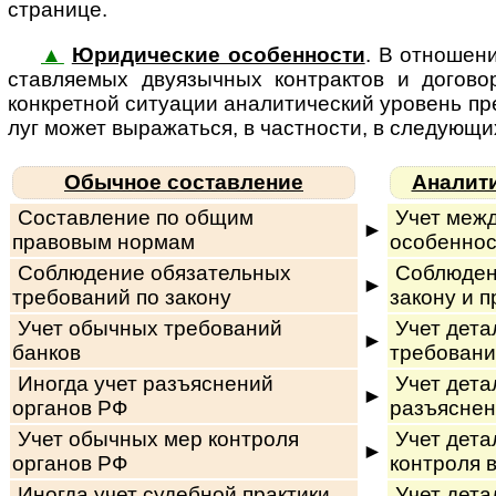
странице.
▲
Юридические особенности
. В отношен
став­ля­е­мых дву­языч­ных кон­т­рак­тов и дог
конкретной ситуации ана­ли­ти­чес­кий уро­вень пред
луг мо­жет вы­ра­жать­ся, в част­нос­ти, в сле­ду­ю­
Обычное составление
Аналит
Составление по общим
Учет меж
►
правовым нормам
особеннос
Соблюдение обязательных
Соблюден
►
требований по закону
закону и п
Учет обычных требований
Учет дета
►
банков
требовани
Иногда учет разъяснений
Учет дета
►
органов РФ
разъясне
Учет обычных мер контроля
Учет дета
►
органов РФ
контроля 
Иногда учет судебной практики
Учет дета