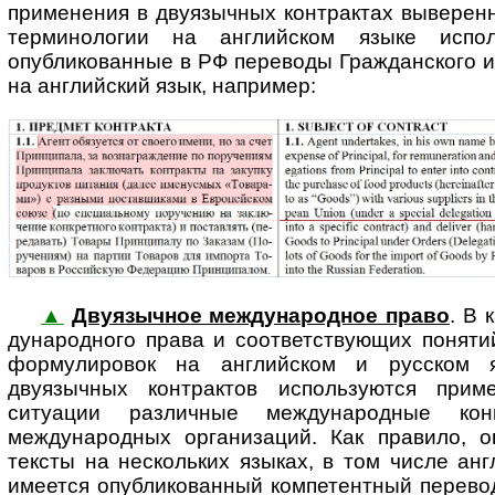
применения в двуязычных контрактах выверен
терминологии на английском языке испол
опубликованные в РФ переводы Гражданского и
на английский язык, например:
▲
Двуязычное международное право
. В 
ду­на­род­но­го права и со­от­вет­ст­ву­ю­щих пон
формулировок на английском и русском я
двуязычных контрактов используются при
ситуации различные международные кон
международных организаций. Как правило, 
тексты на нескольких языках, в том числе анг
имеется опубликованный компетентный перевод