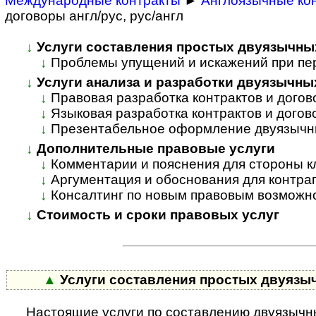
Международные контракты
►
Англоязычные ко
договоры англ/рус, рус/англ
↓
Услуги составления простых двуязычны
↓
Проблемы упущений и искажений при пе
↓
Услуги анализа и разработки двуязычны
↓
Правовая разработка контрактов и догов
↓
Языковая разработка контрактов и догово
↓
Презентабельное оформление двуязычн
↓
Дополнительные правовые услуги
↓
Комментарии и пояснения для стороны к
↓
Аргументация и обоснования для контраг
↓
Консалтинг по новым правовым возможн
↓
Стоимость и сроки правовых услуг
▲
Услуги составления простых двуяз
Настоящие услуги по составлению двуязычны