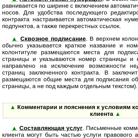
рав­ни­ва­ет­ся по ширине с вклю­че­ни­ем автомат
но­сов. Для удобства последующего редактир
контракта настраивается автоматическая нуме
подпунктов, а также перекрестных ссылок.
▲
Сквозное подписание
. В верхнем коло
обычно указывается краткое наз­ва­ние и но
колонтитуле размещаются места для подпис
страницы и указываются номер страницы и к
направлено на исключение возможности не
страниц заключенного контракта. В заключит
размещаются общие места для подписания обо
страницы, а не под каждым отдельным текстом).
▲
Комментарии и пояснения к условиям к
клиента
▲
▲
Составляющая услуг
. Письменные комм
клиента могут быть частью услуги правового 