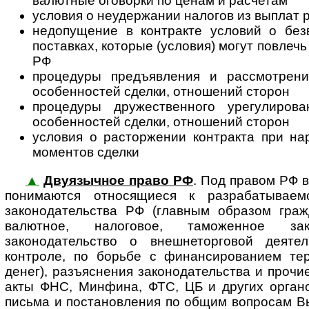
валютные оговорки по ценам и расчетам
условия о неудержании налогов из выплат 
недопущение в контракте условий о без
поставках, которые (условия) могут повлеч
РФ
процедуры предъявления и рассмотрени
особенностей сделки, отношений сторон
процедуры дружественного урегулиров
особенностей сделки, отношений сторон
условия о расторжении контракта при на
моментов сделки
▲
Двуязычное право РФ
. Под правом РФ 
понимаются относящиеся к раз­ра­ба­ты­ва­е­
законодательства РФ (главным образом гражд
валютное, налоговое, таможенное зако
законодательство о внешнеторговой деятел
контроле, по борьбе с финансированием те
денег), разъяснения законодательства и проч
акты ФНС, Минфина, ФТС, ЦБ и других орга
письма и постановления по общим вопросам В