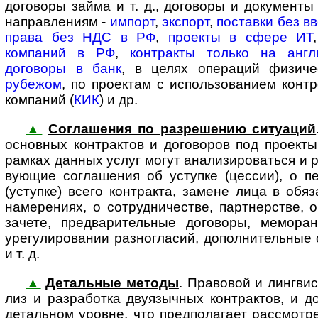
договоры займа и т. д., договоры и документы по 
на­прав­ле­ни­ям -
импорт
,
экспорт
,
поставки без в
права без НДС в РФ
,
проекты в сфере ИТ
компаний в РФ
,
контракты только на англ
договоры в банк
, в целях операций физич
рубежом
, по проектам с использованием кон
компаний (
КИК
) и др.
▲
Соглашения по разрешению ситуаций
ос­нов­ных контрактов и договоров под про­ек­т
рамках данных услуг могут анализироваться и ра
ву­ю­щие соглашения об уступке (цессии), о п
(уступке) всего контракта, замене лица в обя
намерениях, о сотрудничестве, партнерстве, 
зачете, предварительные договоры, мемора
урегулировании разногласий, дополнительные 
и т. д.
▲
Детальные методы
. Правовой и лингвис
лиз и разработка двуязыч­ных кон­т­рак­тов, и 
детальном уровне, что предполагает рассмотр