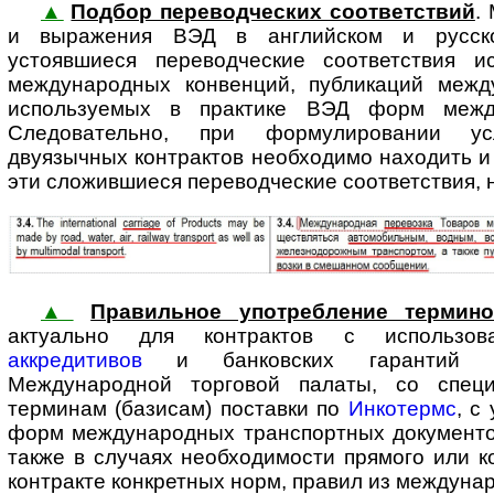
▲
Подбор переводческих соответствий
.
и выражения ВЭД в английском и русск
устоявшиеся переводческие соответствия и
международных конвенций, публикаций межд
используемых в практике ВЭД форм между
Следовательно, при формулировании ус
двуязычных контрактов необходимо находить и
эти сложившиеся переводческие соответствия, 
▲
Правильное употребление термин
актуально для контрактов с ис­поль­зо­в
аккредитивов
и банковских гарантий со
Международной торговой палаты, со спец
терминам (базисам) поставки по
Инкотермс
, с
форм международных транспортных документов
также в случаях необходимости прямого или к
контракте конкретных норм, правил из междуна