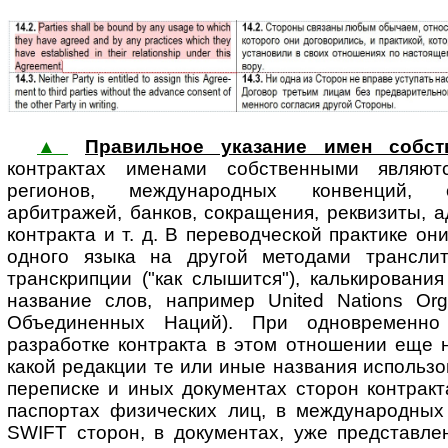
▲
Правильное указание имен собст
контрактах именами соб­ст­вен­ны­ми яв­ля­ю
регионов, международных конвенций, о
арбитражей, банков, сокращения, реквизиты, 
контракта и т. д. В переводческой практике о
одного языка на другой методами транслите
транскрипции ("как слышится"), калькировани
название слов, например United Nations Org
Объединенных Наций). При одновременно
разработке контракта в этом отношении еще 
какой редакции те или иные названия использо
переписке и иных документах сторон контракта
паспортах физических лиц, в международны
SWIFT сторон, в документах, уже представле