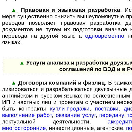
▲
Правовая и языковая разработка
. И
мере существенно снизить выше­упо­мя­ну­тые п
ре­во­дов позволяет правовая разработка д
документов не путем их подготовки вначале 
перевода на другой язык, а
одновременно
на
языках.
▲
Услуги анализа и разработки двуяз
соглашений по ВЭД и в 
▲
Договоры компаний и физлиц
. В рамках
ли­зи­ро­вать­ся и разрабатываться дву­языч­ны
английском и русском языках по осложненным
ИП и частных лиц и проектам с участием нерез
быть контракты
купли-продажи
,
поставки
,
ди
выполнение работ
,
оказание услуг
,
передачу п
лек­ту­аль­ной де­я­тель­нос­ти,
аккреди
многосторонние
, ин­вес­ти­ци­он­ные, агентские,
по