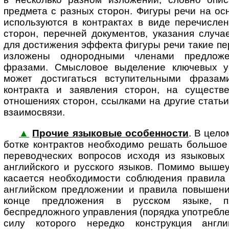
предмета с разных сторон. Фигуры речи на ос
используются в контрактах в виде перечисле
сторон, перечней документов, указания случ
для достижения эффекта фигуры речи такие п
изложены однородными членами предлож
фразами. Смысловое выделение ключевых ус
может достигаться вступительными фразам
контракта и заявления сторон, на существ
отношениях сторон, ссылками на другие статьи
взаимосвязи.
▲
Прочие языковые особенности
. В цело
бот­ке контрактов не­об­хо­ди­мо ре­шать больш
переводческих вопросов исходя из языковых
английского и русского языков. Помимо выше
касается необходимости соблюдения правила 
английском предложении и правила повышени
конце предложения в русском языке, п
беспредложного управления (порядка употребле
силу которого нередко конструкция англ