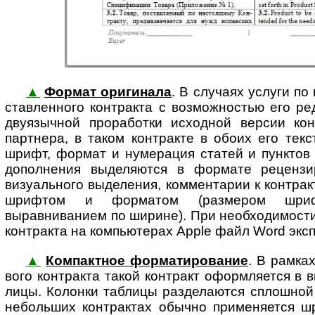
▲
Формат оригинала
. В случаях услуги по
став­лен­но­го кон­т­рак­та с воз­мож­нос­тью его
двуязычной проработки исходной версии кон
партнера, в таком контракте в обоих его тек
шрифт, формат и нумерация статей и пунктов
дополнения выделяются в формате реценз
визуального выделения, комментарии к контрак
шрифтом и форматом (размером шрифт
выравниванием по ширине). При необходимост
контракта на компьютерах Apple файл Word эксп
▲
Компактное форматирование
. В рамка
во­го контракта та­кой кон­т­ракт офор­м­ля­ет­ся 
ли­цы. Колонки таблицы разделаются сплошной л
небольших контрактах обычно применяется 