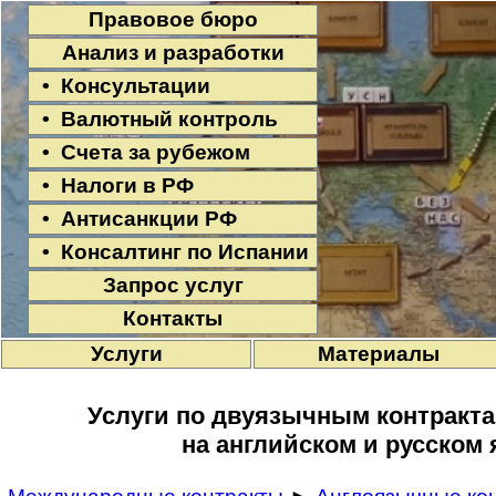
Правовое бюро
Анализ и разработки
• Консультации
• Валютный контроль
• Счета за рубежом
• Налоги в РФ
• Антисанкции РФ
• Консалтинг по Испании
Запрос услуг
Контакты
Услуги
Материалы
Услуги по двуязычным контракта
на английском и русском