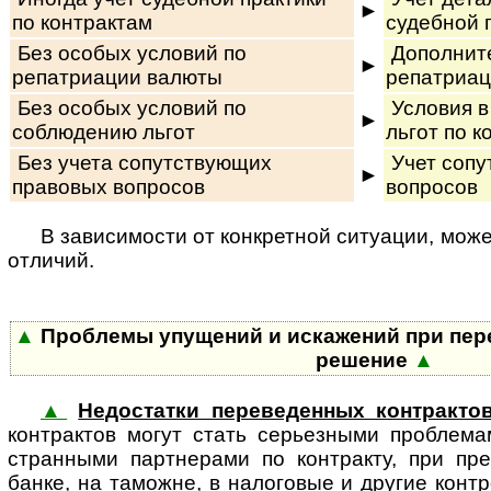
►
по контрактам
судебной 
Без особых условий по
Дополните
►
репатриации валюты
репатриац
Без особых условий по
Условия в
►
соблюдению льгот
льгот по к
Без учета сопутствующих
Учет сопу
►
правовых вопросов
вопросов
В зависимости от конкретной ситуации, може
отличий.
▲
Проблемы упущений и искажений при пере
решение
▲
▲
Недостатки переведенных контракто
кон­т­рак­тов могут стать серьезными проблем
стран­ны­ми партнерами по контракту, при пр
банке, на таможне, в налоговые и другие кон