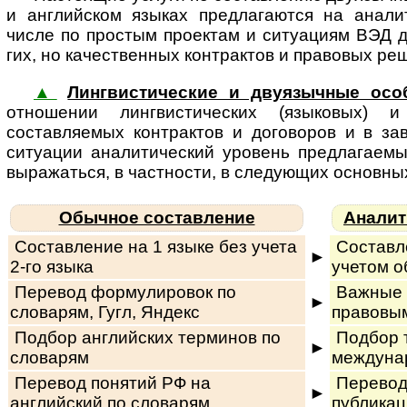
и ан­г­лий­ском язы­ках пред­ла­га­ют­ся на ан
числе по простым проектам и ситуациям ВЭД для 
гих, но ка­чес­т­вен­ных контрактов и правовых ре
▲
Лингвистические и двуязычные осо
отношении лин­г­вис­ти­чес­ких (язы­ко­вых) и 
составляемых контрактов и договоров и в за
ситуации ана­ли­ти­чес­кий уро­вень пред­ла­га­е­м
вы­ра­жать­ся, в част­нос­ти, в сле­ду­ю­щих ос­нов­ны
Обычное составление
Аналит
Составление на 1 языке без учета
Составле
►
2-го языка
учетом о
Перевод формулировок по
Важные 
►
словарям, Гугл, Яндекс
правовы
Подбор английских терминов по
Подбор 
►
словарям
междуна
Перевод понятий РФ на
Перевод
►
английский по словарям
публикац