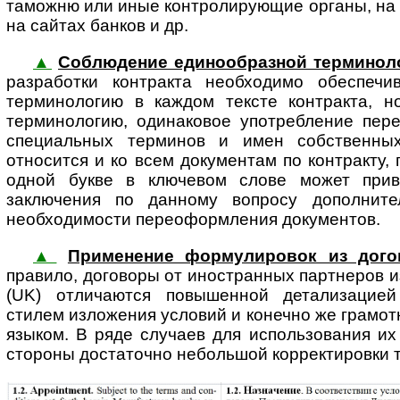
таможню или иные контролирующие органы, на с
на сайтах банков и др.
▲
Соблюдение единообразной терминол
раз­ра­бот­ки кон­т­рак­та необходимо обеспе
терминологию в каждом тексте контракта, 
терминологию, одинаковое употребление пере
специальных терминов и имен собственны
относится и ко всем документам по контракту,
одной букве в ключевом слове может прив
заключения по данному вопросу дополнит
необходимости переоформления документов.
▲
Применение формулировок из дог
правило, до­го­во­ры от ино­стран­ных пар­т­не­р
(UK) отличаются повышенной детализацией
стилем изложения условий и конечно же грамот
языком. В ряде случаев для использования их
стороны достаточно небольшой корректировки 