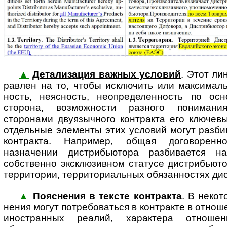
▲
Детализация важных условий
. Этот ли
рав­лен на то, чтобы исключить или максимальн
ность, не­яс­ность, неопределенность по ос
сторона, возможности разного понимания
сторонами двуязычного контракта его ключевы
отдельные элементы этих условий могут разби
контракта. Например, общая договоренн
назначении дистрибьютора разбивается н
собственно эксклюзивном статусе дистрибьюто
территории, территориальных обязанностях дис­т
▲
Пояснения в тексте контракта
. В некот
не­ния мо­гут потребоваться в кон­т­рак­те в от
иностранных реалий, характера отноше