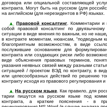
договора или опциальной составляющей услуг
контракта. Могут быть на русском (для россий
на английском (для нерезидентов в РФ) языках.
▲
Правовой консалтинг
. Комментарии и 
собой пра­во­вой кон­сал­тинг по дву­языч­но­м
ситуации в виде мнения по важным, но не наш
в контракте моментам, нюансам, "подводным к
благоприятным возможностям, в виде ссыл
послужившие основанием для формулирован
контракта или создающих риски либо возможнос
виде объяснения правовых терминов, понят
указания неявных связей между разными статья
ситуацией / проектом ВЭД по контракту, в ви
или целесообразных действий по решению тог
контракту исходя из правового регулирования и (
▲
На русском языке
. Как правило, для ро
та­рии пишутся на русском языке под коммен
контракта, а краткие пояснения - в п
рецензирования MS Word (в случае анализа пре