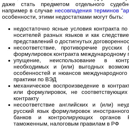
даже стать предметом отдельного судебн
например в случае
несовпадения терминов "арби
особенности, этими недостатками могут быть:
недостаточно ясные условия контракта п
носителей разных языков и как следстви
представлений о достигнутых договоренно
несоответствие, противоречие русских 
формулировок контракта меж­ду­на­род­но­му
упущение, неиспользование в кон
необходимых и (или) выгодных возмож
особенностей и нюансов международного
практики по ВЭД
механическое воспроизведение в контрак
или формулировок, не со­от­вет­ст­ву­ю­щ
контракту
несоответствие английских и (или) не
русский язык формулировок иностранного
банков и контролирующих органов Р
таможенным, на­ло­го­вым правилам в РФ