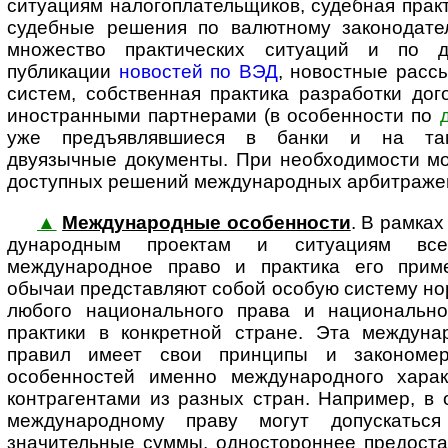
ситуациям налогоплательщиков, судебная практ
судебные решения по валютному законодате
множество практических ситуаций и по д
публикации
новостей по ВЭД
, новостные расс
систем, собственная практика разработки до
иностранными партнерами (в особенности по
уже предъявлявшиеся в банки и на та
двуязычные документы. При необходимости мо
доступных решений международных арбитраже
▲
Международные особенности
. В рамках
ду­на­род­ным проектам и ситуациям все
международное право и практика его прим
обычаи представляют собой особую систему нор
любого национального права и национально
практики в конкретной стране. Эта междун
правил имеет свои принципы и закономер
особенностей именно международного хара
контрагентами из разных стран. Например, в 
международному праву могут допускатьс
значительные суммы, одностороннее предоста