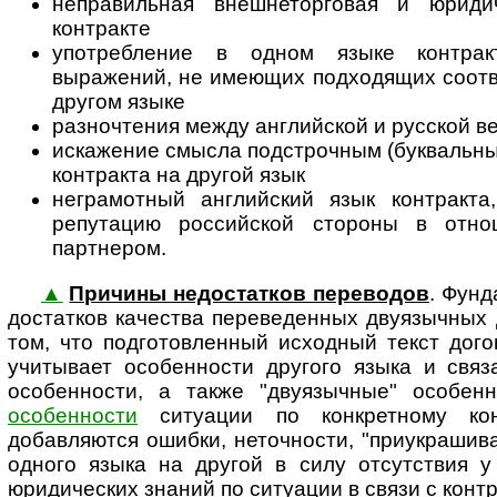
неправильная внешнеторговая и юриди
контракте
употребление в одном языке контракт
выражений, не имеющих подходящих соотве
другом языке
разночтения между английской и русской в
искажение смысла подстрочным (буквальны
контракта на другой язык
неграмотный английский язык контракт
репутацию российской стороны в отно
партнером.
▲
Причины недостатков переводов
. Фунд
до­с­тат­ков качества переведенных двуязычных до
том, что подготовленный исходный текст дог
учитывает особенности другого языка и свя
особенности, а также "двуязычные" особе
особенности
ситуации по конкретному ко
добавляются ошибки, неточности, "приукрашива
одного языка на другой в силу отсутствия у
юридических знаний по ситуации в связи с конт