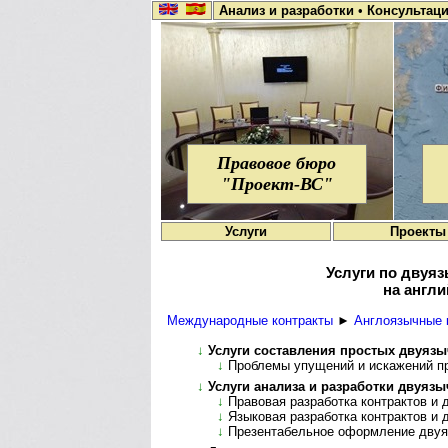
Анализ и разработки
•
Консультац
Правовое бюро
"Проект-ВС"
Услуги
Проекты
Услуги по двуя
на англи
Международные контракты
►
Англоязычные 
↓
Услуги составления простых двуяз
↓
Проблемы упущений и искажений п
↓
Услуги анализа и разработки двуяз
↓
Правовая разработка контрактов и 
↓
Языковая разработка контрактов и д
↓
Презентабельное оформление двуя