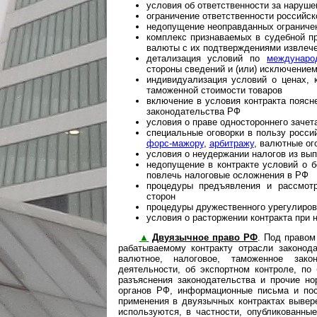
условия об ответственности за наруше
ограничение ответственности российс
недопущение неоправданных ограничен
комплекс признаваемых в судебной п
валюты с их подтверждениями извлеч
детализация условий по
междунаро
стороны сведений и (или) исключение
индивидуализация условий о ценах, к
таможенной стоимости товаров
включение в условия контракта поясн
законодательства РФ
условия о праве одностороннего зачета
специальные оговорки в пользу росси
форс-мажору
,
арбитражу
, валютные ог
условия о неудержании налогов из вып
недопущение в контракте условий о б
повлечь налоговые осложнения в РФ
процедуры предъявления и рассмотр
сторон
процедуры дружественного урегулиров
условия о расторжении контракта при
▲
Двуязычное право РФ
. Под правом
ра­ба­ты­ва­е­мо­му контракту отрасли зако
валютное, налоговое, таможенное закон
деятельности, об экспортном контроле, по
разъяснения законодательства и прочие н
органов РФ, информационные письма и по
применения в двуязычных контрактах вывер
используются, в частности, опубликованн