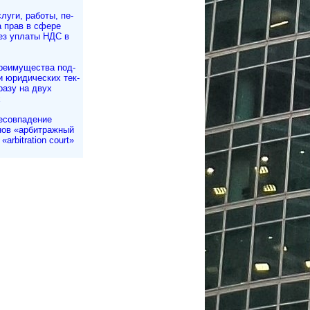
луги, работы, пе­
ча прав в сфере
ез уплаты НДС в
реимущества под­
и юри­ди­чес­ких тек­
сразу на двух
х
есовпадение
нов «арбитражный
«arbitration court»