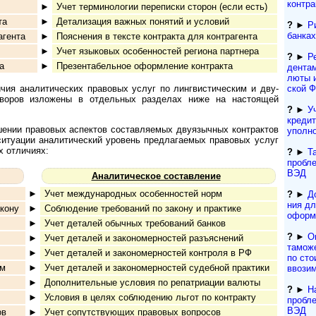
контра
►
Учет терминологии переписки сторон (если есть)
та
►
Детализация важных понятий и условий
?
►
Р
банках
агента
►
Пояснения в тексте контракта для контрагента
►
Учет языковых особенностей региона партнера
?
►
Ре
а
►
Презентабельное оформление контракта
ден­та
лю­ты 
ия аналитических правовых услуг по лин­г­вис­ти­чес­ким и дву­
ской 
ров из­ло­же­ны в от­дель­ных раз­де­лах ниже на настоящей
?
►
У
кре­ди
ении правовых аспектов со­став­ля­е­мых дву­языч­ных кон­т­рак­тов
упол­н
ации ана­ли­ти­чес­кий уро­вень пред­ла­га­е­мых пра­во­вых ус­луг
их отличиях:
?
►
Т
пробл
ВЭД
Аналитическое составление
►
Учет международных особенностей норм
?
►
Д
ния для
кону
►
Соблюдение требований по закону и практике
офор­м
►
Учет деталей обычных требований банков
?
►
О
►
Учет деталей и закономерностей разъяснений
тамож
►
Учет деталей и закономерностей контроля в РФ
по сто
ам
►
Учет деталей и закономерностей судебной практики
ввози
►
Дополнительные условия по репатриации валюты
?
►
Н
►
Условия в целях соблюдению льгот по контракту
пробл
ВЭД
ов
►
Учет сопутствующих правовых вопросов