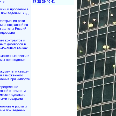
кту
37
38
39
40
41
иски и проблемы в
 при ведении ВЭД
патриация ре­зи­
­ми иностранной ва­
и валюты Рос­сий­
Федерации
чет контрактов и
т­ных договоров в
омоченных банках
аможенные риски и
емы при ведении
окументы и све­де­
 та­мо­жен­но­го
­ле­ния при импорте
пределение
енной стоимости
имости сделки с
мыми товарами
алоговые риски и
емы при ведении