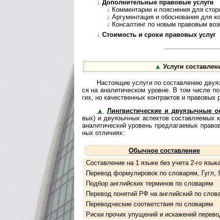
↓
Дополнительные правовые услуги
↓
Комментарии и пояснения для стор
↓
Аргументация и обоснования для ко
↓
Консалтинг по новым правовым во
↓
Стоимость и сроки правовых услуг
▲
Услуги составле
Настоящие услуги по составлению двуязычн
ся на аналитическом уровне. В том числе по 
гих, но ка­чес­т­вен­ных контрактов и правовых
▲
Лингвистические и двуязычные о
вых) и дву­я­зыч­ных ас­пек­тов составляемых
ана­ли­ти­чес­кий уро­вень пред­ла­га­е­мых пра­во
ных от­ли­чиях:
Обычное составление
Составление на 1 языке без учета 2-го язык
Перевод формулировок по словарям, Гугл, 
Подбор английских терминов по словарям
Перевод понятий РФ на английский по слов
Переводческие соответствия по словарям
Риски прочих упущений и искажений перево