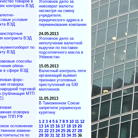
ачество товаров в
Уголовное дело за
ях контракта ВЭД
невозврат валюты
несмотря на смену
алютно-
учредителя,
совые условия
юридического адреса и
акта ВЭД
переминование компании
ранспортные
24.05.2013
я контракта ВЭД
Уголовное дело за
неполучение валютной
окументооборот по
выручки по поставке
акту ВЭД
подсолнечного масла в
Узбекистан
равовые способы
чения обяза­
15.05.2013
тв в сфере ВЭД
Валютный контроль пяти
организаций выявил
иповая форс-
признаки уголовных
ная оговорка
преступлений на 530
а­род­ной торговой
миллионов
ы (публикация МТП
Е)
11.05.2013
В Таможенном Союзе
иповая
запретили украинскую
ажная оговорка
курятину
при ТПП РФ
1
2
3
4
5
6
7
8
9
10
11
12
езкое осложнение
13
14
15
16
17
18
19
20
т­вен­ное измене­
21
22
23
24
25
26
27
28
бсто­ятельств по
29
30
31
32
33
34
35
36