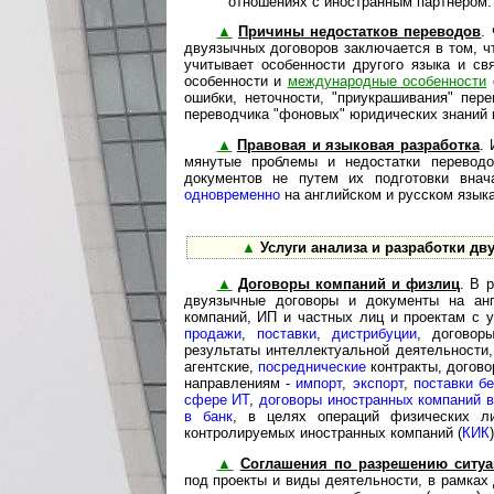
отношениях с иностранным партнером.
▲
Причины недостатков переводов
.
двуязычных договоров за­клю­ча­ет­ся в том,
учитывает особенности другого языка и св
особенности и
меж­ду­на­род­ные особенности
ошибки, неточности, "приукрашивания" пер
переводчика "фоновых" юридических знаний п
▲
Правовая и языковая разработка
.
мя­ну­тые проблемы и недостатки пе­ре­во
документов не путем их подготовки вна
одновременно
на английском и русском языка
▲
Услуги анализа и разработки д
▲
Договоры компаний и физлиц
. В 
дву­языч­ные договоры и документы на а
компаний, ИП и частных лиц и проектам с 
продажи
,
поставки
,
дистрибуции
, догово
результаты ин­тел­лек­ту­аль­ной де­я­тель­нос­ти
агентские,
пос­ред­ни­чес­кие
контракты, договоры
на­прав­ле­ни­ям -
импорт
,
экспорт
,
поставки б
сфере ИТ
,
договоры иностранных компаний 
в банк
, в целях операций физических 
контролируемых иностранных компаний (
КИК
▲
Соглашения по разрешению ситуа
под про­ек­ты и виды деятельности, в рамках