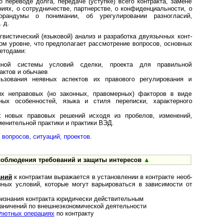
 о переводе долга, передаче (уступке) всего контракта, замене
иях, о сотрудничестве, партнерстве, о конфиденциальности, о
орандумы о понимании, об урегулировании разногласий,
 д.
гвистический (языковой) ана­лиз и разработка двуязыч­ных кон­т­
ном уровне, что предполагает рассмотрение вопросов, основных
етодами:
нной системы условий сделки, проекта для правильной
актов и обычаев
ьзования неявных аспектов их правового регулирования и
х неправовых (но законных, правомерных) факторов в виде
ных особенностей, языка и стиля переписки, характерного
 новых правовых решений исходя из пробелов, изменений,
енительной практики и практики ВЭД.
 вопросов, ситуаций, проектов
.
соблюдения требований и защиты интересов
▲
аний
к контрактам выражается в установлении в контракте не­об­
мных условий, которые могут варьироваться в зависимости от
ризнания контракта юридически действительным
ничений по внеш­не­эко­но­ми­чес­кой деятельности
алютных операциях
по контракту