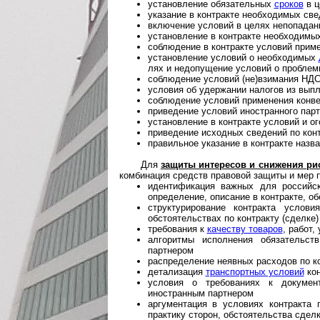
установление обязательных
сроков
в ц
указание в контракте необходимых свед
включение условий в целях непопадан
установление в контракте необходимы
соблюдение в контракте условий прим
установление условий о необходимых
лях и недопущение условий о проблем
соблюдение условий (не)взимания НДС
условия об удержании налогов из вып
соблюдение условий применения конве
приведение условий иностранного парт
установление в контракте условий и 
приведение исходных сведений по конт
правильное указание в контракте назва
Для
защиты интересов и снижения ри
комбинация средств правовой защиты и мер п
идентификация важных для российс
определение, описание в контракте, о
структурирование контракта услови
обстоятельствах по контракту (сделке)
требования к
качеству товаров
, работ,
алгоритмы исполнения обязательст
партнером
распределение неявных расходов по ко
детализация
транспортных условий
кон
условия о требованиях к докумен
иностранным партнером
аргументация в условиях контракта 
практику сторон, обстоятельства сделк