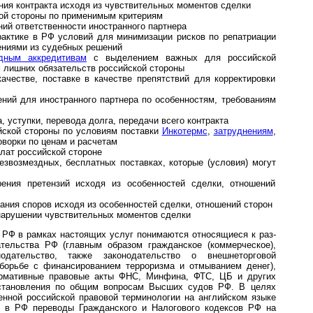
ния контракта исходя из чувствительных моментов сделки
кой стороны по применимым критериям
ий ответственности иностранного партнера
рактике в РФ условий для минимизации рисков по репатриации
ениями из судебных решений
дным аккредитивам
с выделением важных для российской
м лишних обязательств российской стороны
ачестве, поставке в качестве препятствий для корректировки
ений для иностранного партнера по особенностям, требованиям
, уступки, перевода долга, передачи всего контракта
йской стороны по условиям поставки
Инкотермс
,
затруднениям
,
оворки по ценам и расчетам
лат российской стороне
езвозмездных, бесплатных поставках, которые (условия) могут
ения претензий исходя из особенностей сделки, отношений
ания споров исходя из особенностей сделки, отношений сторон
 нарушении чувствительных моментов сделки
 РФ в рамках настоящих услуг понимаются относящиеся к раз­
нодательства РФ (главным образом гражданское (коммерческое),
одательство, также законодательство о внешнеторговой
 борьбе с финансированием терроризма и отмыванием денег),
ормативные правовые акты ФНС, Минфина, ФТС, ЦБ и других
становления по общим вопросам Высших судов РФ. В целях
енной российской правовой терминологии на английском языке
ые в РФ переводы Гражданского и Налогового кодексов РФ на