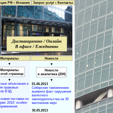
кции РФ
•
Испания
Запрос услуг
•
Контакты
Дистанционно / Онлайн
В офисе / Ежедневно
Материалы
Новости
▼
▼
Материалы
Новости
 этой странице
и аналитика (204)
▼
▼
сные объяснения и
01.06.2013
ия правовых
Сибирские таможенники
сов ВЭД
выявили факт нарушения
валютного
словия поставки по
законодательства на 30
рмс 2010: осо­бен­
миллионов евро
 применения
30.05.2013