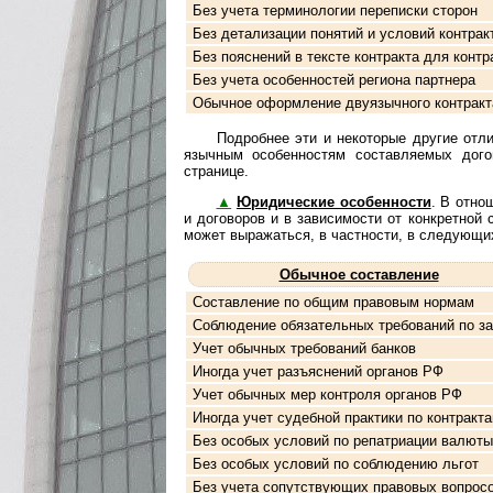
Без учета терминологии переписки сторон
Без детализации понятий и условий контрак
Без пояснений в тексте контракта для контр
Без учета особенностей региона партнера
Обычное оформление двуязычного контракт
Подробнее эти и некоторые другие отлич
языч­ным особенностям составляемых догово
странице.
▲
Юридические особенности
. В отнош
и договоров и в зависимости от конкретной ситу
мо­жет вы­ра­жать­ся, в част­нос­ти, в сле­ду­ю­щ
Обычное составление
Составление по общим правовым нормам
Соблюдение обязательных требований по за
Учет обычных требований банков
Иногда учет разъяснений органов РФ
Учет обычных мер контроля органов РФ
Иногда учет судебной практики по контракт
Без особых условий по репатриации валюты
Без особых условий по соблюдению льгот
Без учета сопутствующих правовых вопрос