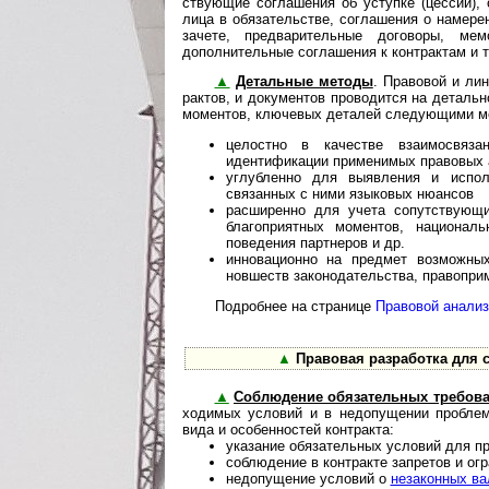
ст­ву­ю­щие соглашения об уступке (цессии),
лица в обязательстве, соглашения о намерен
зачете, предварительные договоры, мем
дополнительные соглашения к контрактам и т.
▲
Детальные методы
. Правовой и лин
рак­тов, и документов проводится на деталь
моментов, ключевых деталей следующими м
целостно в качестве взаимосвяза
идентификации применимых правовых 
углубленно для выявления и испол
связанных с ними языковых нюансов
расширенно для учета сопутствующи
благоприятных моментов, националь
поведения партнеров и др.
инновационно на предмет возможных
новшеств законодательства, правоприм
Подробнее на странице
Правовой анализ
▲
Правовая разработка для 
▲
Соблюдение обязательных требов
хо­ди­мых условий и в недопущении пробле
вида и особенностей контракта:
указание обязательных условий для п
соблюдение в контракте запретов и огра
недопущение условий о
незаконных в