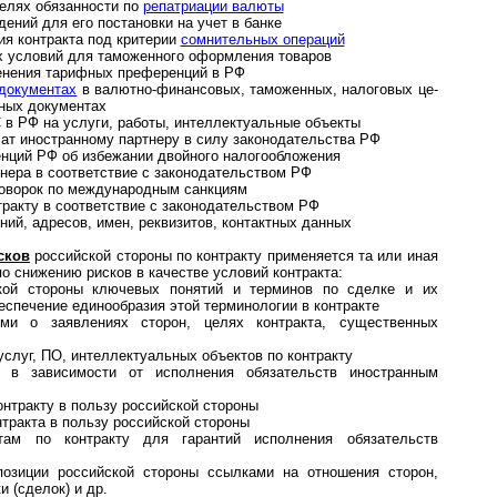
елях обязанности по
репатриации валюты
ений для его постановки на учет в банке
ия контракта под критерии
сомнительных операций
х условий для таможенного оформления товаров
енения тарифных преференций в РФ
документах
в валютно-финансовых, таможенных, налоговых це­
ных документах
 в РФ на услуги, работы, интеллектуальные объекты
лат иностранному партнеру в силу законодательства РФ
нций РФ об избежании двойного налогообложения
нера в соответствие с законодательством РФ
оговорок по международным санкциям
ракту в соответствие с законодательством РФ
ний, адресов, имен, реквизитов, контактных данных
сков
российской стороны по контракту применяется та или иная
о снижению рисков в качестве условий контракта:
кой стороны ключевых понятий и терминов по сделке и их
беспечение единообразия этой терминологии в контракте
ями о заявлениях сторон, целях контракта, существенных
 услуг, ПО, интеллектуальных объектов по контракту
в в зависимости от исполнения обязательств иностранным
нтракту в пользу российской стороны
тракта в пользу российской стороны
там по контракту для гарантий исполнения обязательств
позиции российской стороны ссылками на отношения сторон,
и (сделок) и др.