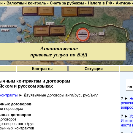
ии
•
Валютный контроль
•
Счета за рубежом
•
Налоги в РФ
•
Антисан
Аналитические
правовые услуги по ВЭД
Контракты
Ситуации
зычным контрактам и договорам
йском и русском языках
по
контракты
► Двуязычные договоры англ/рус, рус/англ
?
►
Я
решен
ычных договоров
вопро
ри переводах
ычных договоров
?
►
У
договоров
Инкоте
оговоров англ./рус.
нос­ти
зычных контрактов