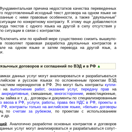
 Фундаментальная причина не­до­с­тат­ков качества переведенных
 что подготовленный исходный текст договора на одном языке не
язанные с ними правовые особенности, а также "двуязычные"
ситуации по конкретному контракту. К этому еще добавляются
евода текстов с одного языка на другой в силу отсутствия у
о ситуации в связи с контрактом.
 Исключить или по крайней мере существенно снизить выше­упо­
­дов позволяет правовая разработка двуязычных контрактов и
чале на одном языке и затем перевода на другой язык, а
х.
вуязычных договоров и соглашений по ВЭД и в РФ
▲
рамках данных услуг мо­гут ана­ли­зи­ро­вать­ся и разрабатываться
нглийском и русском языках по осложненным проектам ВЭД
участием нерезидентов в РФ. Это могут быть контракты
купли-
ры на
выполнение работ
,
оказание услуг
,
передачу прав
на
,
аккредитивные
, смешанные,
многосторонние
, ин­вес­ти­ци­он­ные,
 займа и т. д., договоры и документы по спе­ци­а­ли­зи­ро­ван­ным
ез ввоза в РФ
,
услуги, работы, права без НДС в РФ
,
проекты в
в РФ
,
контракты только на английском языке
,
«белые» договоры
лиц по
счетам за рубежом
, по проектам с использованием
) и др.
ций
. Аналогично разработке ос­нов­ных контрактов и договоров
 данных услуг могут анализироваться и разрабатываться со­пут­