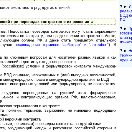
?
►
Ус
может иметь место ряд других отличий.
ре­да­
ВЭД б
РФ
ений при переводах контрактов и их решение
▲
?
►
П
тов
. Недостатки переводов кон­т­рак­тов могут стать серьезными
гото­вк
партнерами по контракту, при предъявлении контрактов в банке,
с­тов 
ролирующие органы РФ и даже стать предметом отдельного
языка
 случае
несовпадения терминов "арбитраж" и "arbitration"
). В
:
?
►
Н
терми
та по ключевым вопросам для носителей разных языков и как
суд» и 
ставлений о достигнутых договоренностях
 (российских) условий и формулировок контракта меж­ду­на­род­
те ВЭД обычных, необходимых и (или) выгодных возможностей,
в международного права и международной практики по ВЭД
кте иностранных условий или формулировок, не со­от­вет­ст­ву­
и) неудачно переведенных на русский язык формулировок
м банков и контролирующих органов РФ, валютно-правовым,
Ф
ческая терминология в контракте
кта понятий, терминов, выражений, не имеющих подходящих
языке
ой версиями контракта
льным, по словам) переводом контракта на другой язык
акта, ухудшающий имидж и репутацию российской стороны в