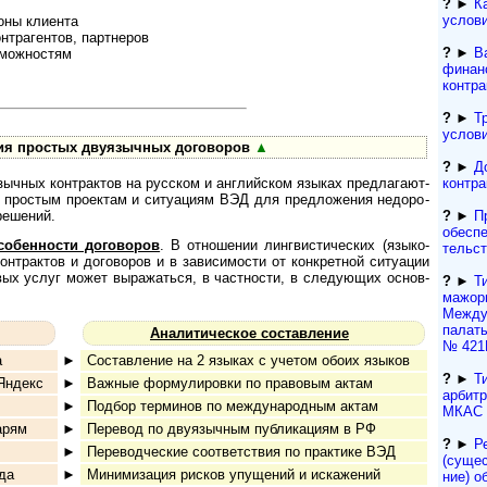
?
►
К
услови
оны клиента
нтрагентов, партнеров
?
►
В
зможностям
финан
контр
?
►
Т
услови
ния простых двуязычных договоров
▲
?
►
Д
ых контрактов на рус­ском и ан­г­лий­ском язы­ках пред­ла­га­ют­
контр
простым проектам и ситуациям ВЭД для пред­ло­же­ния не­до­ро­
 решений.
?
►
П
обеспе
собенности договоров
. В отношении лин­г­вис­ти­чес­ких (язы­ко­
тельс
 контрактов и договоров и в зависимости от конкретной ситуации
­вых ус­луг мо­жет вы­ра­жать­ся, в част­нос­ти, в сле­ду­ю­щих ос­нов­
?
►
Т
мажор­
Междун
палат
Аналитическое составление
№ 421
а
►
Составление на 2 языках с учетом обоих языков
?
►
Т
Яндекс
►
Важные формулировки по правовым актам
арбитр
►
Подбор терминов по международным актам
МКАС 
арям
►
Перевод по двуязычным публикациям в РФ
?
►
Р
►
Переводческие соответствия по практике ВЭД
(сущес
да
►
Минимизация рисков упущений и искажений
ние) о