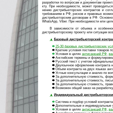
разра­ботки по воп­ро­сам и доку­мен­там прое­кт
кту. При необхо­ди­мости, может про­во­дитьс
нению дистри­бью­тор­ских конт­рак­тов и согл
требо­ва­ниям в РФ, рис­ков и пра­во­вых воз­м
дис­т­рибь­ю­тор­ским дого­во­рам в РФ. Основ­н
Whats­App, Viber. При необ­хо­ди­мо­сти или целе
В зависимости от объема и особенносте
дистри­бью­тор­скому прое­кту или ситу­ации во
▲
Базовый дистрибьюторский контра
25-30 базовых дистрибьюторских ус
Краткие условия поставки товаров п
Условия в целях
антисанкций РФ
,
вал
Английские термины и формулировки к
Русский текст с учетом официальных 
Двуязычное оформление контракта на
Объем контракта на двух языках англ
Устные консультации и анализ по вопр
За дополнительную стоимость, формы 
За дополнительную стоимость, пись
За дополнительную стоимость, правова
Возможен общий заказ на разработку 
▲
Индивидуальный дистрибьюторски
Система и подбор условий контракта
Дополнительные и индивидуальные ус
Условия в целях
антисанкций РФ
,
вал