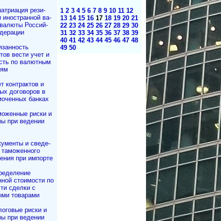
атриация ре­зи­
1
2
3
4
5
6
7
8
9
10
11
12
и иностранной ва­
13
14
15
16
17
18
19
20
21
 валюты Рос­сий­
22
23
24
25
26
27
28
29
30
дерации
31
32
33
34
35
36
37
38
39
40
41
42
43
44
45
46
47
48
язанность
49
50
­тов вести учет и
сть по валютным
иям
т контрактов и
ных договоров в
моченных банках
моженные риски и
ы при ведении
ументы и све­де­
та­мо­жен­но­го
ле­ния при импорте
ределение
ной стоимости по
ти сделки с
ыми товарами
оговые риски и
ы при ведении