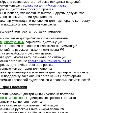
/рус. в зависимости от объ­ема исход­ных све­де­ний
ожен конт­ракт
только на анг­лий­ском языке
осам дист­ри­бью­тор­ского про­екта
нвойсов, упако­воч­ных лис­тов и дру­гих доку­мен­тов
нные ком­мен­та­рии для кли­ента
ая аргументация и пояс­не­ния для парт­нера по конт­ракту
 под­дер­жку заклю­че­ния конт­ракта
ловий конт­ракта поста­вки това­ров
ми поставки дистри­бью­тор­ское согла­шение
ым
,
ино­ст­ран­ным
вари­ан­там дист­ри­буции
оглашения на основе англо­языч­ных пуб­ли­ка­ций
вен­ций на рус­ском языке и норм права РФ
а англий­ском и рус­ском язы­ках
л./рус. может быть раз­ными, по ситу­ации
ожно согла­шение
только на анг­лий­ском языке
осам дист­рибью­тор­ского про­екта
нные ком­мен­та­рии для кли­ента
ая аргументация и поясне­ния для парт­неров по про­екту
и поддержку заключения согла­ше­ния с парт­не­рами
ожен пра­во­вой аудит рис­ков и пра­во­вых воз­мож­ностей
нтракт поставки
ения условий дистрибуции и усло­вий поста­вки
ного
,
ино­ст­ран­ного
дист­ри­бью­тор­ского конт­ракта
нным и концеп­ции прое­кта
а основе англо­языч­ных пуб­ли­ка­ций
вен­ций на рус­ском языке и норм права РФ
контракта на анг­лий­ском и рус­ском язы­ках