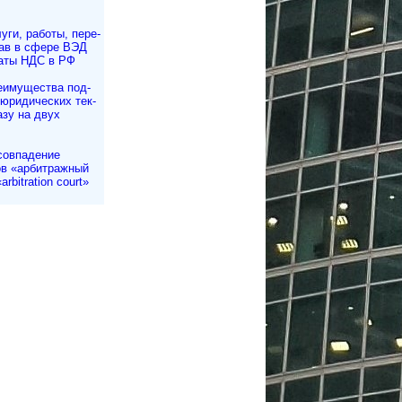
уги, работы, пе­ре­
рав в сфере ВЭД
аты НДС в РФ
еимущества под­
 юри­ди­чес­ких тек­
азу на двух
совпадение
в «арбитражный
arbitration court»