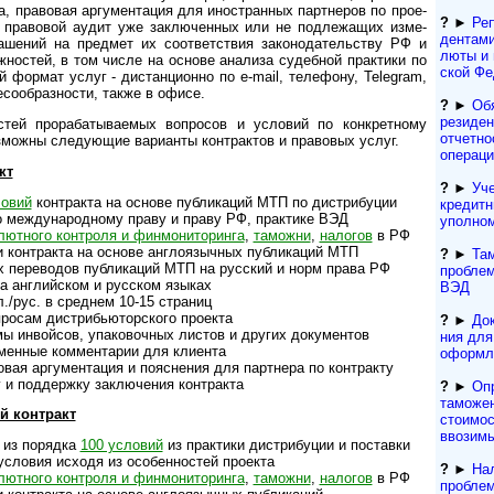
а, право­вая аргу­мен­та­ция для ино­ст­ран­ных парт­неров по прое­
?
►
Реп
я пра­во­вой аудит уже заклю­чен­ных или не подле­жа­щих изме­
ден­та­м
а­шений на пред­мет их соот­вет­ст­вия зако­нода­тель­ству РФ и
лю­ты и
ож­нос­тей, в том числе на основе ана­лиза судеб­ной прак­тики по
ской Фе
ой фор­мат услуг - дистан­ци­онно по e-mail, теле­фону, Tele­gram,
­со­об­раз­но­сти, также в офисе.
?
►
Об
резиден
й прора­баты­вае­мых воп­ро­сов и усло­вий по конк­рет­ному
отчетно
з­можны следу­ющие вари­анты конт­рак­тов и право­вых услуг.
операц
кт
?
►
Уче
ловий
конт­ра­кта на основе пуб­ли­ка­ций МТП по дист­ри­буции
кре­дит­
о международному праву и праву РФ, прак­тике ВЭД
упол­но
ютного конт­роля и фин­мо­ни­то­ри­нга
,
тамо­жни
,
нало­гов
в РФ
онтракта на основе англо­языч­ных публи­ка­ций МТП
?
►
Та
перево­дов публи­ка­ций МТП на рус­ский и норм права РФ
проблем
 англий­ском и рус­ском языках
ВЭД
./рус. в сред­нем 10-15 страниц
осам дист­ри­бью­тор­ского про­екта
?
►
Док
инвойсов, упако­воч­ных листов и дру­гих доку­ментов
ния для 
менные комментарии для клиента
офор­м­
я аргумента­ция и пояс­не­ния для парт­нера по конт­ракту
и поддержку заключе­ния конт­ракта
?
►
Оп
таможен
й контракт
стоимос
ввозим
 из порядка
100 условий
из прак­тики дист­ри­бу­ции и пос­тавки
ловия исходя из особен­нос­тей проекта
?
►
Нал
ютного конт­роля и фин­мо­ни­то­ри­нга
,
тамо­жни
,
нало­гов
в РФ
проблем