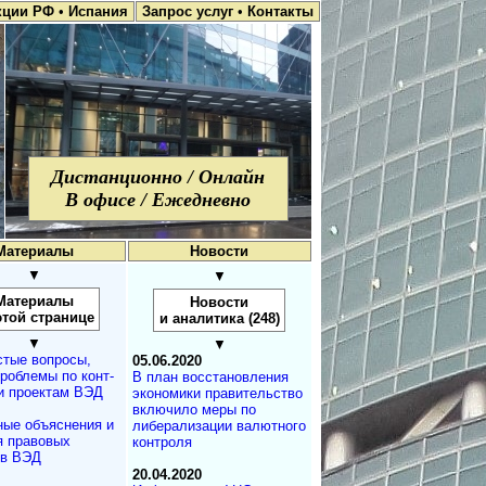
кции РФ
•
Испания
Запрос услуг
•
Контакты
Дистанционно / Онлайн
В офисе / Ежедневно
Материалы
Новости
▼
▼
Материалы
Новости
этой странице
и аналитика (248)
▼
▼
стые вопросы,
05.06.2020
проблемы по конт­
В план восстановления
и проектам ВЭД
экономики правительство
включило меры по
ные объяснения и
либерализации валютного
я правовых
контроля
ов ВЭД
20.04.2020