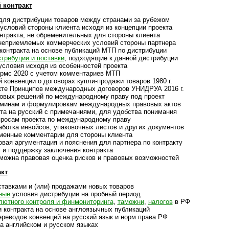
 контракт
ля дистрибуции това­ров между стра­нами за рубе­жом
ловий стороны клие­нта исходя из кон­цеп­ции про­екта
акта, не обре­ме­ни­те­ль­ных для сто­роны кли­ента
ри­ем­ле­мых ком­мер­чес­ких усло­вий сто­роны парт­нера
конт­ра­кта на основе пуб­ли­ка­ций МТП по дист­ри­буции
т­ри­бу­ции и пос­тавки
, под­хо­дя­щие к дан­ной дист­ри­буции
ловия исходя из особен­нос­тей про­екта
мс 2020 с уче­том ком­мен­та­риев МТП
онвенции о дого­во­рах купли-­про­дажи това­ров 1980 г.
 Принци­пов меж­ду­на­род­ных дого­во­ров УНИДРУА 2016 г.
ых реше­ний по меж­ду­на­род­ному праву под про­ект
нам и фор­му­ли­ров­кам меж­ду­на­род­ных пра­во­вых актов
 на русский с при­ме­ча­ни­ями, для удоб­ства пони­мания
осам про­екта по меж­ду­на­род­ному праву
тка инвойсов, упа­ко­воч­ных лис­тов и дру­гих доку­мен­тов
нные ком­мен­та­рии для сто­роны кли­ента
я аргумен­та­ция и пояс­не­ния для парт­нера по конт­ракту
 под­дер­жку заклю­че­ния конт­ракта
на пра­во­вая оце­нка рис­ков и пра­во­вых воз­мож­ностей
кт
тавками и (или) прода­жами новых това­ров
ные
условия дист­ри­бу­ции на проб­ный период
ютного конт­роля и фин­мо­ни­то­ри­нга
,
тамо­жни
,
нало­гов
в РФ
нтракта на основе анг­ло­языч­ных пуб­ли­ка­ций
ре­во­дов кон­вен­ций на рус­ский язык и норм права РФ
 английском и рус­ском язы­ках