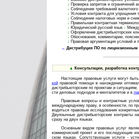
↓
Проверка запретов и ограничений анти­
↓
Соблюдение требований валютного кон
↓
Условия контракта для упрощения т
↓
Соблюдение налоговых норм и сниж
↓
Правильная контрактная терминологи
↓
Юридический русский язык
↓
Между
↓
Оформление дистрибьюторских контр
↓
Обоснования, комментарии, пояснения
↓
Правовая аргументация условий и по
→
Дистрибуция ПО по лицензионным до
▲
Консультации, разработка контрак
Настоящие правовые услуги могут быть п
кой
пра­во­вой по­мощи в на­хо­ж­де­нии оп­ти­ма
дист­рибь­ю­тор­ским по про­е­к­там и си­ту­а­ци­ям
сти дело­вых под­хо­дов и мен­та­ли­те­тов и в
пар
Право­вые воп­росы и конт­ракт­ные усло­
между­народ­ному праву, в осо­бен­но­сти, по пра
во­ди­ться пра­во­вые иссле­до­ва­ния конк­рет­н
Дву­языч­ные дистри­бью­тор­ские конт­ракты на
сразу на двух языках.
Основным видом правовых услуг является
ком­мер­чес­кий проект и его после­дую­щие изм
ском язы­ках. Сопут­ст­вую­щие услуги - уст­н