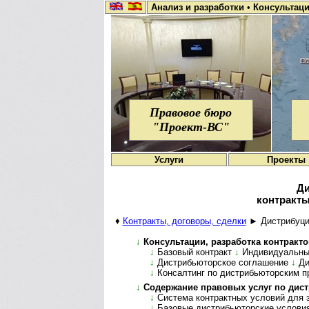
Анализ и разработки
•
Консультац
Правовое бюро
"Проект-ВС"
Услуги
Проекты
Ди
контракты
♦
Контракты, договоры, сделки
► Дистрибуция
↓
Консультации, разработка контрактов,
↓
Базовый контракт
↓
Индивидуальны
↓
Дистрибьюторское соглашение
↓
Ди
↓
Консалтинг по дистрибьюторским п
↓
Содержание правовых услуг по дис­т­
↓
Система контрактных условий для з
↓
Базовые дистрибьюторские услови