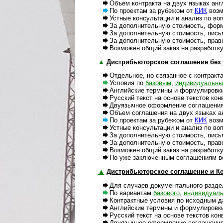
Объем контракта на двух языках англ.
По проектам за рубежом от
КИК
возм
Устные консультации и анализ по вопр
За дополнительную стоимость, формы и
За дополнительную стоимость, письме
За дополнительную стоимость, правов
Возможен общий заказ на разработку и
▲
Дистрибьюторское соглашение без ус
Отдельное, но связанное с контракта
Условия по
базовым
,
индивидуальн
Английские термины и формулировки с
Русский текст на основе текстов кон
Двуязычное оформление соглашения н
Объем соглашения на двух языках анг
По проектам за рубежом от
КИК
возм
Устные консультации и анализ по вопр
За дополнительную стоимость, письме
За дополнительную стоимость, правов
Возможен общий заказ на разработку 
По уже заключенным соглашениям возм
▲
Дистрибьюторское соглашение и Ко
Для случаев документального раздел
По вариантам
базового
,
индивидуаль
Контрактные условия по исходным да
Английские термины и формулировки н
Русский текст на основе текстов кон­
Двуязычное оформление соглашения и 