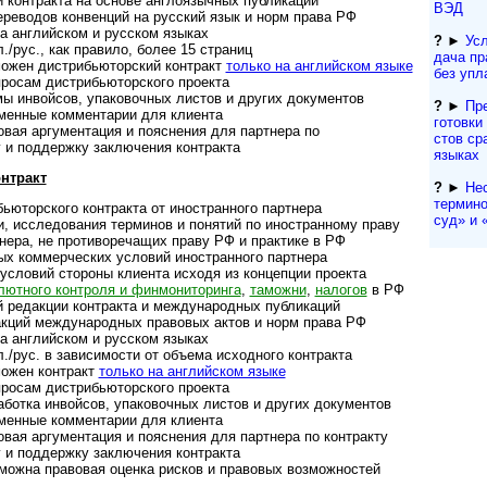
онтракта на основе англо­языч­ных пуб­ли­каций
ВЭД
реводов кон­вен­ций на рус­ский язык и норм права РФ
 английском и рус­ском языках
?
►
Усл
/рус., как пра­вило, более 15 стра­ниц
да­ча п
жен дист­ри­бью­тор­с­кий конт­ракт
только на анг­лий­ском языке
без упл
осам дист­рибь­ю­тор­ского про­екта
инвойсов, упако­воч­ных листов и дру­гих доку­ментов
?
►
Пр
нные ком­мен­та­рии для кли­ента
гото­вки
 аргу­мен­та­ция и пояс­не­ния для парт­нера по ­
с­тов ср
и поддержку заклю­че­ния конт­ракта
языках
нтракт
?
►
Не
термино
юторского контракта от ино­ст­ран­ного парт­нера
суд» и «
исследования тер­ми­нов и поня­тий по ино­ст­ран­ному праву
ра, не проти­во­ре­ча­щих праву РФ и прак­тике в РФ
оммер­чес­ких усло­вий ино­ст­ран­ного парт­нера
ловий сто­роны кли­ента исходя из кон­цеп­ции про­екта
ютного конт­роля и фин­мо­ни­то­ри­нга
,
тамо­жни
,
нало­гов
в РФ
едакции конт­ракта и меж­ду­на­род­ных пуб­ли­каций
кций между­на­род­ных пра­во­вых актов и норм права РФ
 английском и рус­ском языках
/рус. в зависимости от объ­ема исход­ного конт­ракта
ожен контракт
только на анг­лий­ском языке
осам дист­ри­бью­тор­ского про­екта
тка инвойсов, упа­ко­воч­ных лис­тов и дру­гих доку­мен­тов
менные комментарии для клиента
я аргу­мен­тация и пояс­не­ния для парт­нера по конт­ракту
 под­дер­жку заклю­че­ния конт­ракта
жна правовая оценка рис­ков и пра­во­вых воз­мож­ностей