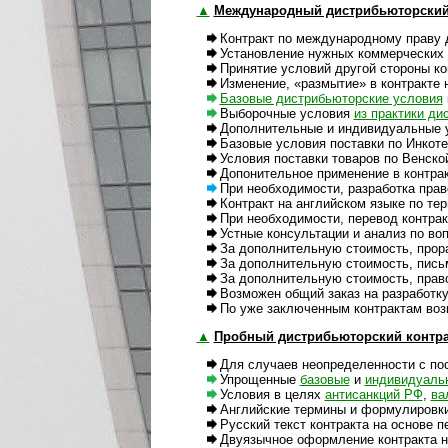
▲
Международный дистрибьюторский
Контракт по международному праву д
Установление нужных коммерческих ус
Принятие условий другой стороны контр
Изменение, «размытие» в контракте неп
Базовые дистрибьюторские условия
Выборочные условия
из прак­тики дис
Дополнительные и индивидуальные ус
Базовые условия поставки по Инкотер
Условия поставки товаров по Венской к
Допонительное применение в контракте
При необходимости, разработка правов
Контракт на английском языке по терми
При необходимости, перевод контракта
Устные консультации и анализ по вопр
За дополнительную стоимость, прорабо
За дополнительную стоимость, письме
За дополнительную стоимость, правова
Возможен общий заказ на разработку и
По уже заключенным контрактам возмож
▲
Пробный дистрибьюторский контра
Для случаев неопределенности с пос
Упрощенные
базовые
и
индивидуаль
Условия в целях
антисанкций РФ
,
вал
Английские термины и формулировки ко
Русский текст контракта на основе пе
Двуязычное оформление контракта на