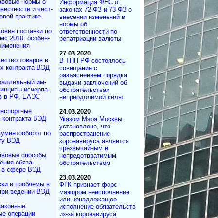
авовые нормы о
Информация ФНС о
вестности и чест­
законах 72-ФЗ и 73-ФЗ о
овой практике
внесении изменений в
нормы об
овия поставки по
ответственности по
мс 2010: осо­бен­
репатриации валюты
применения
27.03.2020
ество товаров в
В ТПП РФ состоялось
х контракта ВЭД
совещание с
разъяснением порядка
раллельный им­
выдачи заключений об
ин­ци­пы ис­чер­па­
обстоятельствах
в в РФ, ЕАЭС
непреодолимой силы
анспортные
24.03.2020
 контракта ВЭД
Указом Мэра Москвы
установлено, что
кументооборот по
распространение
ту ВЭД
коронавируса является
чрезвычайным и
авовые способы
непредотвратимым
ения обяза­
обстоятельством
 в сфере ВЭД
23.03.2020
ки и проблемы в
ФГК признает форс-
при ведении ВЭД
мажором неисполнение
или ненадлежащее
законные
исполнение обязательств
ые операции
из-за коронавируса