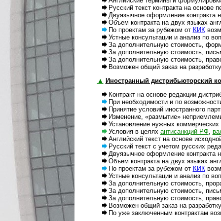
Английские термины и формулировки к
Русский текст контракта на основе пе
Двуязычное оформление контракта на
Объем контракта на двух языках англ.
По проектам за рубежом от
КИК
возмо
Устные консультации и анализ по вопр
За дополнительную стоимость, формы 
За дополнительную стоимость, письме
За дополнительную стоимость, правовая
Возможен общий заказ на разработку 
▲
Иностранный дистрибьюторский ко
Контракт на основе редакции дистрибь
При необходимости и по возможности, 
Принятие условий иностранного партне
Изменение, «размытие» неприемлемых к
Установление нужных коммерческих ус
Условия в целях
антисанкций РФ
,
вал
Английский текст на основе исходной р
Русский текст с учетом русских реда
Двуязычное оформление контракта на
Объем контракта на двух языках англ.
По проектам за рубежом от
КИК
возм
Устные консультации и анализ по вопр
За дополнительную стоимость, прорабо
За дополнительную стоимость, пись
За дополнительную стоимость, правова
Возможен общий заказ на разработку и
По уже заключенным контрактам возмо