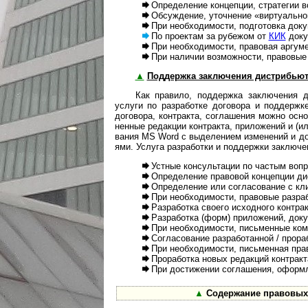
Определение концепции, стратегии во
Обсуждение, уточнение «виртуальной п
При необходимости, подготовка докум
По проектам за рубежом от
КИК
доку
При необходимости, правовая аргумент
При наличии возможности, правовые и
▲
Поддержка заключения дистрибьюторс
Как правило, поддержка заключения дис
услуги по раз­ра­ботке дого­вора и под­дер­ж
дого­вора, конт­ракта, согла­ше­ния можно осно­
нен­ные редак­ции конт­ракта, при­ло­же­ний и (и
ва­ния MS Word с выде­ле­нием изме­не­ний и допо
ями. Услуга раз­ра­ботки и под­дер­жки заклю­че­
Устные консультации по частым вопрос
Определение правовой концепции дист
Определение или согласование с клиен
При необходимости, правовые разработк
Разработка своего исходного контракта 
Разработка (форм) приложений, докум
При необходимости, письменные комме
Согласование разработанной / прорабо
При необходимости, письменная правов
Проработка новых редакций контракта в 
При достижении соглашения, оформлен
▲
Содержание правовых ус