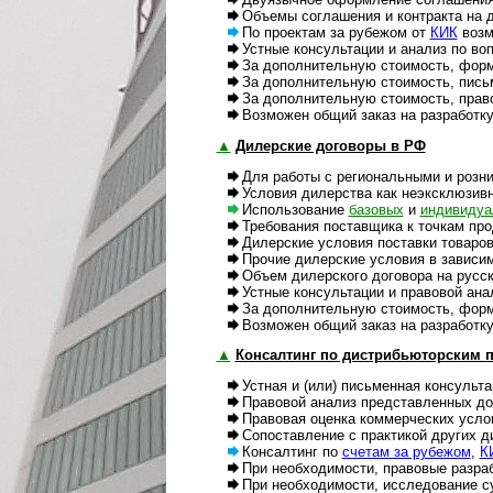
Объемы соглашения и контракта на дв
По проектам за рубежом от
КИК
возм
Устные консультации и анализ по вопр
За дополнительную стоимость, формы и
За дополнительную стоимость, письме
За дополнительную стоимость, правов
Возможен общий заказ на разработку и
▲
Дилерские договоры в РФ
Для работы с региональными и розни
Условия дилерства как неэксклюзивно
Использование
базовых
и
индивидуа
Требования поставщика к точкам прод
Дилерские условия поставки товаров
Прочие дилерские условия в зависимос
Объем дилерского договора на русском
Устные консультации и правовой анали
За дополнительную стоимость, формы 
Возможен общий заказ на разработку и
▲
Консалтинг по дистрибьюторским пр
Устная и (или) письменная консультац
Правовой анализ представленных док
Правовая оценка коммерческих условий
Сопоставление с практикой других дис
Консалтинг по
счетам за рубежом
,
К
При необходимости, правовые разработ
При необходимости, исследование суд