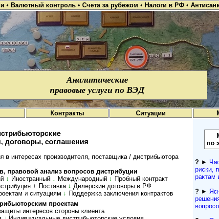
ии
•
Валютный контроль
•
Счета за рубежом
•
Налоги в РФ
•
Антисан
Аналитические
правовые услуги по ВЭД
Контракты
Ситуации
стрибьюторские
, договоры, соглашения
по 
 в интересах производителя, поставщика / дистрибьютора
?
►
Ча
рис­ки, 
 пра­во­вой ана­лиз воп­ро­сов дист­ри­буции
рактам 
й
↓
Иностранный
↓
Международный
↓
Пробный контракт
стрибуция + Поставка
↓
Дилерские договоры в РФ
?
►
Яс
роектам и ситуациям
↓
Поддержка заключения контрактов
решени
рибь­ю­тор­ским про­ектам
вопрос
ащиты интересов сто­роны кли­ента
я
↓
Ин­ди­ви­ду­аль­ные дис­т­рибь­ю­тор­ские ус­ло­вия