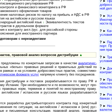
?
►
Пр
санк­ци­он­ного регу­ли­ро­ва­ния РФ
добросо
т­роля и финан­со­вого мони­то­ри­нга в РФ
ной дел
аможенного оформ­ле­ния това­ров
ение налоговых рисков по налогу на при­быль и НДС в РФ
?
►
Усл
я на англий­ском и рус­ском язы­ках
Инкотер
народный английский язык
↓
Эк­ви­ва­лент­ность тек­с­тов
нос­ти 
актов в дву­языч­ном фор­мате
 к контракту англ./рус. для рос­сий­ской сто­роны
?
►
Кач
яснения для ино­ст­ран­ного парт­нера
условия
говорам с нере­зи­ден­тами
?
►
Па
порт. Пр
ния пра
тов, пра­во­вой ана­лиз воп­ро­сов дист­ри­буции
▲
?
►
Тр
условия
редложены по конк­рет­ным зап­ро­сам в каче­стве
ана­ли­ти­че­с­
­ль­ных «бе­лых» пра­во­вых ре­ше­ний и пра­ви­ль­ных дей­ст­вий по
?
►
До
, в рам­ках и на усло­ви­ях доб­ро­со­вест­ных прак­тик, сов­мес­ти­мо­
контрак
т­не­р­с­ком фор­мате услуг
на­пря­мую кли­енту без по­сред­ников.
?
►
Пр
вия дист­ри­бу­ции и поста­вок раз­раба­тыва­ются по праву РФ и
обеспеч
ву Испа­нии. При необ­хо­ди­мо­сти и по воз­мож­но­сти, могут про­
тельств
ых пра­во­вых норм, тер­ми­нов и поня­тий по ино­ст­ран­ному праву.
 анг­лий­ском / испан­ском и рус­ском язы­ках раз­раба­тыва­ются
?
►
Рис
банках 
 разработка дистри­бью­тор­ского конт­ракта под конк­рет­ный
?
►
Не
е­не­ния по ситу­ации, на анг­лий­ском / испан­ском и (или) рус­
валютн
ые и пись­мен­ные кон­суль­тации, право­вой ана­лиз, пра­во­вые