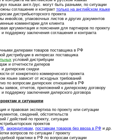
ух языках англ./рус. могут быть раз­ными, по ситу­ации
ожны согла­шение и конт­ракт
только на анг­лий­ском языке
осам дист­ри­бью­тор­ского про­екта
нвойсов, упа­ко­во­ч­ных лис­тов и дру­гих доку­мен­тов
нные ком­мен­та­рии для кли­ента
ая аргументация и поясне­ния для парт­не­ров по про­екту
 поддержку заклю­че­ния согла­ше­ния и конт­ракта
чными дилерами това­ров постав­щика в РФ
й дистрибуции в инте­ре­сах пос­тав­щика
льных
усло­вий дист­ри­буции
аж и отчет­ности диле­ров
 и дилер­ские скидки
ти от конкретного ком­мер­чес­кого про­екта
 языке зави­сит от исход­ных тре­бо­ваний
з по воп­ро­сам дилер­ских отно­ше­ний в РФ
заявок, отчетов, при­ло­же­ний к дилер­скому дого­вору
 поддер­жку заклю­че­ния дилер­ского дого­вора
оектам и ситу­а­циям
ия и правовая экс­пер­тиза по прое­кту или ситу­ации
ументов, сведе­ний, обстоя­тельств
 / дейст­вий по про­екту, ситу­ации
т­рибь­ютор­ских проек­тов
ИК
,
аккре­ди­ти­вам
,
пос­тав­кам това­ров без ввоза в РФ
и др.
ки вопросов по ситу­а­ции / про­екту
ебной прак­тики в РФ по воп­ро­сам ситу­ации