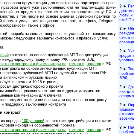
а, право­вая аргу­мен­та­ция для ино­ст­ран­ных парт­неров по прое­
?
►
Реп
я пра­во­вой аудит уже заклю­чен­ных или не подле­жа­щих изме­
ден­та­м
а­шений на пред­мет их соот­вет­ст­вия зако­нода­тель­ству РФ и
лю­ты и
ож­нос­тей, в том числе на основе ана­лиза судеб­ной прак­тики по
ской Фе
ой фор­мат услуг - дистан­ци­онно по e-mail, теле­фону, Tele­gram,
­со­об­раз­но­сти, также в офисе.
?
►
Об
резиден
й прора­баты­вае­мых воп­ро­сов и усло­вий по конк­рет­ному
отчетно
з­можны следу­ющие вари­анты конт­рак­тов и право­вых услуг.
операц
кт
?
►
Уче
ловий
конт­ра­кта на основе пуб­ли­ка­ций МТП по дист­ри­буции
кре­дит­
о международному праву и праву РФ, прак­тике ВЭД
упол­но
ютного конт­роля и фин­мо­ни­то­ри­нга
,
тамо­жни
,
нало­гов
в РФ
онтракта на основе англо­языч­ных публи­ка­ций МТП
?
►
Та
перево­дов публи­ка­ций МТП на рус­ский и норм права РФ
проблем
 англий­ском и рус­ском языках
ВЭД
./рус. в сред­нем 10-15 страниц
осам дист­ри­бью­тор­ского про­екта
?
►
Док
инвойсов, упако­воч­ных листов и дру­гих доку­ментов
ния для 
менные комментарии для клиента
офор­м­
я аргумента­ция и пояс­не­ния для парт­нера по конт­ракту
и поддержку заключе­ния конт­ракта
?
►
Оп
таможен
й контракт
стоимос
ввозим
 из порядка
100 условий
из прак­тики дист­ри­бу­ции и пос­тавки
ловия исходя из особен­нос­тей проекта
?
►
Нал
ютного конт­роля и фин­мо­ни­то­ри­нга
,
тамо­жни
,
нало­гов
в РФ
проблем