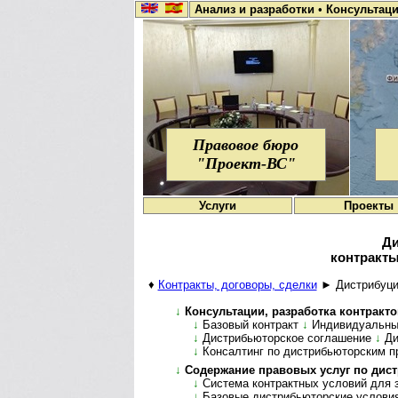
Анализ и разработки
•
Консультац
Правовое бюро
"Проект-ВС"
Услуги
Проекты
Ди
контракты
♦
Контракты, договоры, сделки
► Дистрибуция
↓
Консультации, разработка контрактов,
↓
Базовый контракт
↓
Индивидуальны
↓
Дистрибьюторское соглашение
↓
Ди
↓
Консалтинг по дистрибьюторским п
↓
Содержание правовых услуг по дис­т­
↓
Система контрактных условий для з
↓
Базовые дистрибьюторские услови