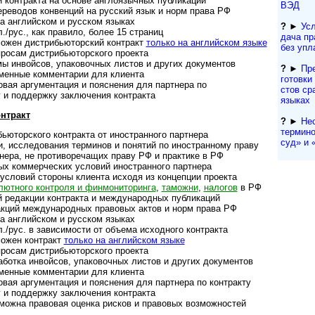
онтракта на основе англо­языч­ных пуб­ли­каций
ВЭД
реводов кон­вен­ций на рус­ский язык и норм права РФ
 английском и рус­ском языках
?
►
Усл
/рус., как пра­вило, более 15 стра­ниц
да­ча п
жен дист­ри­бью­тор­с­кий конт­ракт
только на анг­лий­ском языке
без упл
осам дист­рибь­ю­тор­ского про­екта
инвойсов, упако­воч­ных листов и дру­гих доку­ментов
?
►
Пр
нные ком­мен­та­рии для кли­ента
гото­вки
 аргу­мен­та­ция и пояс­не­ния для парт­нера по ­
с­тов ср
и поддержку заклю­че­ния конт­ракта
языках
нтракт
?
►
Не
термино
юторского контракта от ино­ст­ран­ного парт­нера
суд» и «
исследования тер­ми­нов и поня­тий по ино­ст­ран­ному праву
ра, не проти­во­ре­ча­щих праву РФ и прак­тике в РФ
оммер­чес­ких усло­вий ино­ст­ран­ного парт­нера
ловий сто­роны кли­ента исходя из кон­цеп­ции про­екта
ютного конт­роля и фин­мо­ни­то­ри­нга
,
тамо­жни
,
нало­гов
в РФ
едакции конт­ракта и меж­ду­на­род­ных пуб­ли­каций
кций между­на­род­ных пра­во­вых актов и норм права РФ
 английском и рус­ском языках
/рус. в зависимости от объ­ема исход­ного конт­ракта
ожен контракт
только на анг­лий­ском языке
осам дист­ри­бью­тор­ского про­екта
тка инвойсов, упа­ко­воч­ных лис­тов и дру­гих доку­мен­тов
менные комментарии для клиента
я аргу­мен­тация и пояс­не­ния для парт­нера по конт­ракту
 под­дер­жку заклю­че­ния конт­ракта
жна правовая оценка рис­ков и пра­во­вых воз­мож­ностей