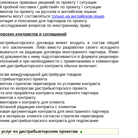
зможных право­вых реше­ний по про­екту / ситу­ации
робной поста­вки / дей­ст­вий» по прое­кту / ситу­ации
ентов по проекту на рус­ском и анг­лий­ском языках
­менты могут состав­ляться
только на анг­лий­ском языке
ация и поясне­ния для парт­не­ров по про­екту
сследования воп­ро­сов по ино­ст­ран­ному праву
ких конт­рак­тов и сог­ла­ше­ний
трибью­тор­ского дого­вора мо­жет вхо­дить в сос­тав общей
ке его заклю­чения. Либо вместо раз­ра­ботки своего исход­ного
вы­ваться на редак­ции дого­вора ино­ст­ран­ного парт­нера. Изме­
ли) доку­мен­тов к нему под­готав­лива­ются в фор­мате рецен­зиро­
л­не­ний и при необ­хо­ди­мости с при­ме­ча­ни­ями и ком­мен­та­ри­
ния дис­т­рибь­ю­тор­ско­го конт­ракта обычно вклю­чает:
ам между­на­род­ной дист­ри­бу­ции това­ров
рибью­тор­ского про­екта
том страте­гии пере­го­во­ров по усло­виям конт­ракта
и по воп­ро­сам дист­ри­бью­тор­ского про­екта
или про­ра­бо­тка конт­ракта ино­ст­ран­ного парт­нера
ентов к конт­ракту
нтарии к конт­ракту для кли­ента
танной редак­ции конт­ракта с кли­ентом
ая аргумен­тация конт­ракта для ино­ст­ран­ного партнера
интере­сах кли­ента сог­ла­сно стра­те­гии пере­го­воров
ие дистрибью­тор­ского конт­ракта для под­пи­сания
луг по дист­рибь­ю­тор­с­ким про­ектам
▲