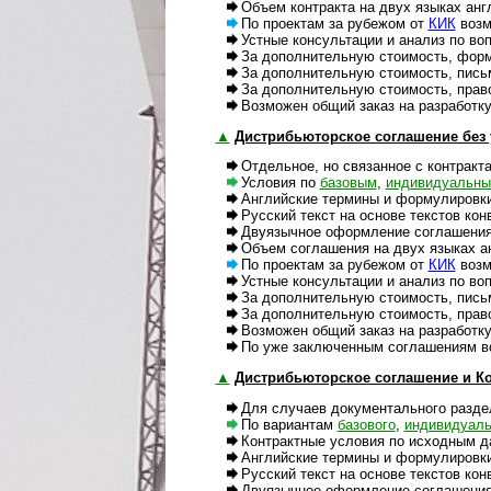
Объем контракта на двух языках англ.
По проектам за рубежом от
КИК
возм
Устные консультации и анализ по вопр
За дополнительную стоимость, формы и
За дополнительную стоимость, письме
За дополнительную стоимость, правов
Возможен общий заказ на разработку и
▲
Дистрибьюторское соглашение без ус
Отдельное, но связанное с контракта
Условия по
базовым
,
индивидуальн
Английские термины и формулировки с
Русский текст на основе текстов кон
Двуязычное оформление соглашения н
Объем соглашения на двух языках анг
По проектам за рубежом от
КИК
возм
Устные консультации и анализ по вопр
За дополнительную стоимость, письме
За дополнительную стоимость, правов
Возможен общий заказ на разработку 
По уже заключенным соглашениям возм
▲
Дистрибьюторское соглашение и Ко
Для случаев документального раздел
По вариантам
базового
,
индивидуаль
Контрактные условия по исходным да
Английские термины и формулировки н
Русский текст на основе текстов кон­
Двуязычное оформление соглашения и 