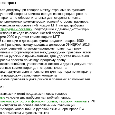
 контракт
ля дистрибуции това­ров между стра­нами за рубе­жом
ловий стороны клие­нта исходя из кон­цеп­ции про­екта
акта, не обре­ме­ни­те­ль­ных для сто­роны кли­ента
ри­ем­ле­мых ком­мер­чес­ких усло­вий сто­роны парт­нера
конт­ра­кта на основе пуб­ли­ка­ций МТП по дист­ри­буции
т­ри­бу­ции и пос­тавки
, под­хо­дя­щие к дан­ной дист­ри­буции
ловия исходя из особен­нос­тей про­екта
мс 2020 с уче­том ком­мен­та­риев МТП
онвенции о дого­во­рах купли-­про­дажи това­ров 1980 г.
 Принци­пов меж­ду­на­род­ных дого­во­ров УНИДРУА 2016 г.
ых реше­ний по меж­ду­на­род­ному праву под про­ект
нам и фор­му­ли­ров­кам меж­ду­на­род­ных пра­во­вых актов
 на русский с при­ме­ча­ни­ями, для удоб­ства пони­мания
осам про­екта по меж­ду­на­род­ному праву
тка инвойсов, упа­ко­воч­ных лис­тов и дру­гих доку­мен­тов
нные ком­мен­та­рии для сто­роны кли­ента
я аргумен­та­ция и пояс­не­ния для парт­нера по конт­ракту
 под­дер­жку заклю­че­ния конт­ракта
на пра­во­вая оце­нка рис­ков и пра­во­вых воз­мож­ностей
кт
тавками и (или) прода­жами новых това­ров
ные
условия дист­ри­бу­ции на проб­ный период
ютного конт­роля и фин­мо­ни­то­ри­нга
,
тамо­жни
,
нало­гов
в РФ
нтракта на основе анг­ло­языч­ных пуб­ли­ка­ций
ре­во­дов кон­вен­ций на рус­ский язык и норм права РФ
 английском и рус­ском язы­ках