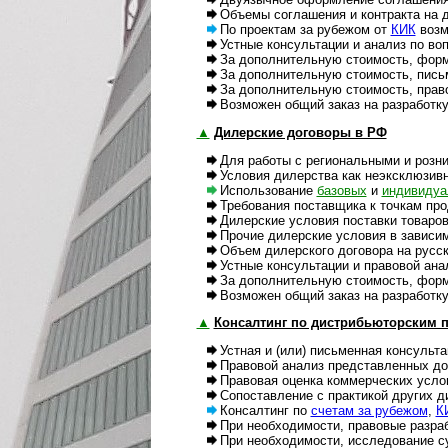
Объемы соглашения и контракта на дв
По проектам за рубежом от
КИК
возм
Устные консультации и анализ по вопр
За дополнительную стоимость, формы и
За дополнительную стоимость, письме
За дополнительную стоимость, правов
Возможен общий заказ на разработку и
▲
Дилерские договоры в РФ
Для работы с региональными и розни
Условия дилерства как неэксклюзивно
Использование
базовых
и
индивидуа
Требования поставщика к точкам прод
Дилерские условия поставки товаров
Прочие дилерские условия в зависимос
Объем дилерского договора на русском
Устные консультации и правовой анали
За дополнительную стоимость, формы 
Возможен общий заказ на разработку и
▲
Консалтинг по дистрибьюторским пр
Устная и (или) письменная консультац
Правовой анализ представленных док
Правовая оценка коммерческих условий
Сопоставление с практикой других дис
Консалтинг по
счетам за рубежом
,
К
При необходимости, правовые разработ
При необходимости, исследование суд