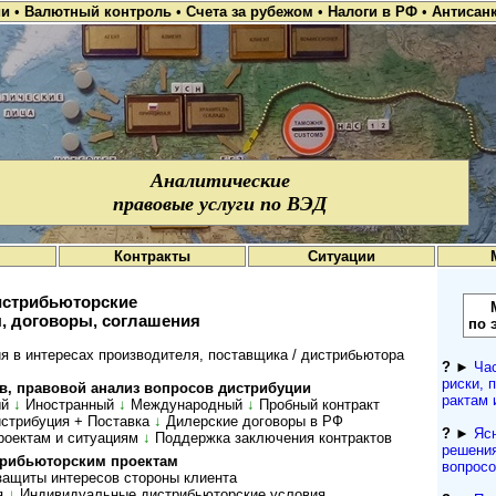
ии
•
Валютный контроль
•
Счета за рубежом
•
Налоги в РФ
•
Антисан
Аналитические
правовые услуги по ВЭД
Контракты
Ситуации
стрибьюторские
, договоры, соглашения
по 
 в интересах производителя, поставщика / дистрибьютора
?
►
Ча
рис­ки, 
 пра­во­вой ана­лиз воп­ро­сов дист­ри­буции
рактам 
й
↓
Иностранный
↓
Международный
↓
Пробный контракт
стрибуция + Поставка
↓
Дилерские договоры в РФ
?
►
Яс
роектам и ситуациям
↓
Поддержка заключения контрактов
решени
рибь­ю­тор­ским про­ектам
вопрос
ащиты интересов сто­роны кли­ента
я
↓
Ин­ди­ви­ду­аль­ные дис­т­рибь­ю­тор­ские ус­ло­вия