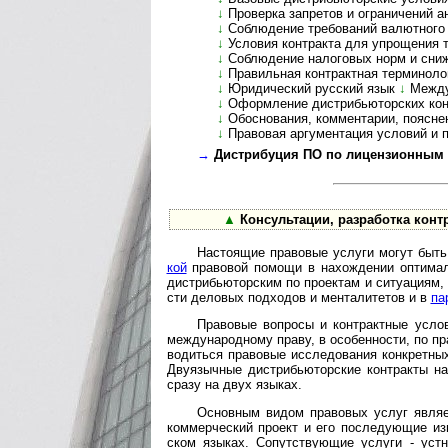
↓
Проверка запретов и ограничений анти­
↓
Соблюдение требований валютного кон
↓
Условия контракта для упрощения т
↓
Соблюдение налоговых норм и сниж
↓
Правильная контрактная терминологи
↓
Юридический русский язык
↓
Между
↓
Оформление дистрибьюторских контр
↓
Обоснования, комментарии, пояснения
↓
Правовая аргументация условий и по
→
Дистрибуция ПО по лицензионным до
▲
Консультации, разработка контрак
Настоящие правовые услуги могут быть п
кой
пра­во­вой по­мощи в на­хо­ж­де­нии оп­ти­ма
дист­рибь­ю­тор­ским по про­е­к­там и си­ту­а­ци­ям
сти дело­вых под­хо­дов и мен­та­ли­те­тов и в
пар
Право­вые воп­росы и конт­ракт­ные усло­
между­народ­ному праву, в осо­бен­но­сти, по пра
во­ди­ться пра­во­вые иссле­до­ва­ния конк­рет­н
Дву­языч­ные дистри­бью­тор­ские конт­ракты на
сразу на двух языках.
Основным видом правовых услуг является
ком­мер­чес­кий проект и его после­дую­щие изм
ском язы­ках. Сопут­ст­вую­щие услуги - уст­н