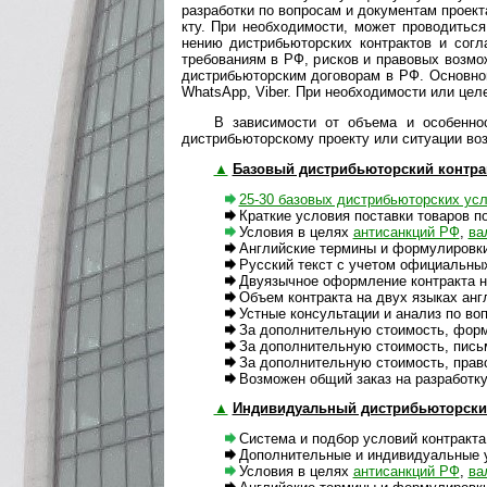
разра­ботки по воп­ро­сам и доку­мен­там прое­кт
кту. При необхо­ди­мости, может про­во­дитьс
нению дистри­бью­тор­ских конт­рак­тов и согл
требо­ва­ниям в РФ, рис­ков и пра­во­вых воз­м
дис­т­рибь­ю­тор­ским дого­во­рам в РФ. Основ­н
Whats­App, Viber. При необ­хо­ди­мо­сти или целе
В зависимости от объема и особенносте
дистри­бью­тор­скому прое­кту или ситу­ации во
▲
Базовый дистрибьюторский контра
25-30 базовых дистрибьюторских ус
Краткие условия поставки товаров п
Условия в целях
антисанкций РФ
,
вал
Английские термины и формулировки к
Русский текст с учетом официальных 
Двуязычное оформление контракта на
Объем контракта на двух языках англ
Устные консультации и анализ по вопр
За дополнительную стоимость, формы 
За дополнительную стоимость, пись
За дополнительную стоимость, правова
Возможен общий заказ на разработку 
▲
Индивидуальный дистрибьюторски
Система и подбор условий контракта
Дополнительные и индивидуальные ус
Условия в целях
антисанкций РФ
,
вал