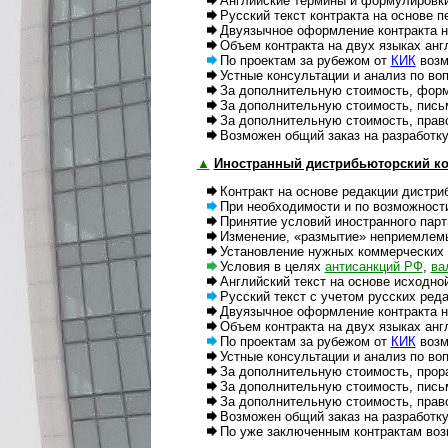
Английские термины и формулировки к
Русский текст контракта на основе пе
Двуязычное оформление контракта на
Объем контракта на двух языках англ.
По проектам за рубежом от
КИК
возмо
Устные консультации и анализ по вопр
За дополнительную стоимость, формы 
За дополнительную стоимость, письме
За дополнительную стоимость, правовая
Возможен общий заказ на разработку 
▲
Иностранный дистрибьюторский ко
Контракт на основе редакции дистрибь
При необходимости и по возможности, 
Принятие условий иностранного партне
Изменение, «размытие» неприемлемых к
Установление нужных коммерческих ус
Условия в целях
антисанкций РФ
,
вал
Английский текст на основе исходной р
Русский текст с учетом русских реда
Двуязычное оформление контракта на
Объем контракта на двух языках англ.
По проектам за рубежом от
КИК
возм
Устные консультации и анализ по вопр
За дополнительную стоимость, прорабо
За дополнительную стоимость, пись
За дополнительную стоимость, правова
Возможен общий заказ на разработку и
По уже заключенным контрактам возмо