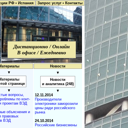
кции РФ
•
Испания
Запрос услуг
•
Контакты
Дистанционно / Онлайн
В офисе / Ежедневно
Материалы
Новости
▼
▼
Материалы
Новости
этой странице
и аналитика (248)
▼
▼
стые вопросы,
12.11.2014
проблемы по конт­
Производители
и проектам ВЭД
электроники заморо­зили
цены ради российского
ные объяснения и
рынка
я правовых
ов ВЭД
24.10.2014
Российские бизнесмены