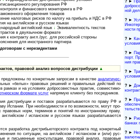
?
►
Пр
санк­ци­он­ного регу­ли­ро­ва­ния РФ
добросо
т­роля и финан­со­вого мони­то­ри­нга в РФ
ной дел
аможенного оформ­ле­ния това­ров
ение налоговых рисков по налогу на при­быль и НДС в РФ
?
►
Усл
я на англий­ском и рус­ском язы­ках
Инкотер
народный английский язык
↓
Эк­ви­ва­лент­ность тек­с­тов
нос­ти 
актов в дву­языч­ном фор­мате
 к контракту англ./рус. для рос­сий­ской сто­роны
?
►
Кач
яснения для ино­ст­ран­ного парт­нера
условия
говорам с нере­зи­ден­тами
?
►
Па
порт. Пр
ния пра
тов, пра­во­вой ана­лиз воп­ро­сов дист­ри­буции
▲
?
►
Тр
условия
редложены по конк­рет­ным зап­ро­сам в каче­стве
ана­ли­ти­че­с­
­ль­ных «бе­лых» пра­во­вых ре­ше­ний и пра­ви­ль­ных дей­ст­вий по
?
►
До
, в рам­ках и на усло­ви­ях доб­ро­со­вест­ных прак­тик, сов­мес­ти­мо­
контрак
т­не­р­с­ком фор­мате услуг
на­пря­мую кли­енту без по­сред­ников.
?
►
Пр
вия дист­ри­бу­ции и поста­вок раз­раба­тыва­ются по праву РФ и
обеспеч
ву Испа­нии. При необ­хо­ди­мо­сти и по воз­мож­но­сти, могут про­
тельств
ых пра­во­вых норм, тер­ми­нов и поня­тий по ино­ст­ран­ному праву.
 анг­лий­ском / испан­ском и рус­ском язы­ках раз­раба­тыва­ются
?
►
Рис
банках 
 разработка дистри­бью­тор­ского конт­ракта под конк­рет­ный
?
►
Не
е­не­ния по ситу­ации, на анг­лий­ском / испан­ском и (или) рус­
валютн
ые и пись­мен­ные кон­суль­тации, право­вой ана­лиз, пра­во­вые