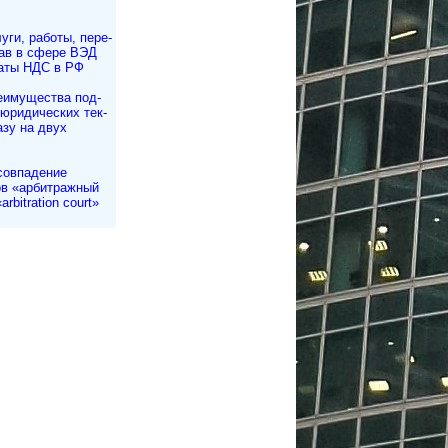
уги, работы, пе­ре­
рав в сфере ВЭД
аты НДС в РФ
еимущества под­
 юри­ди­чес­ких тек­
азу на двух
совпадение
в «арбитражный
arbitration court»