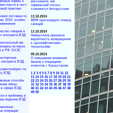
авовые нормы о
рассказали, как
вестности и чест­
норвежский лосось
овой практике
становится белорусским
овия поставки по
13.10.2014
мс 2010: осо­бен­
МВФ прогнозирует отмену
применения
санкций
ество товаров в
13.10.2014
х контракта ВЭД
Набиуллина признала
вероятность возвращения
раллельный им­
к «досвифтовским»
ин­ци­пы ис­чер­па­
технологиям
в в РФ, ЕАЭС
09.10.2014
анспортные
О повышении внимания
 контракта ВЭД
банков к операциям
клиентов с Казахстаном
кументооборот по
ту ВЭД
1
2
3
4
5
6
7
8
9
10
11
12
13
14
15
16
17
18
19
20
21
авовые способы
22
23
24
25
26
27
28
29
30
ения обяза­
31
32
33
34
35
36
37
38
39
 в сфере ВЭД
40
41
42
43
44
45
46
47
48
49
50
ки и проблемы в
при ведении ВЭД
законные
ые операции