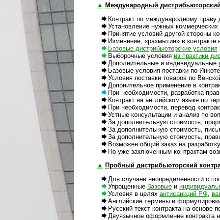
▲
Международный дистрибьюторский
Контракт по международному праву д
Установление нужных коммерческих ус
Принятие условий другой стороны контр
Изменение, «размытие» в контракте неп
Базовые дистрибьюторские условия
Выборочные условия
из прак­тики дис
Дополнительные и индивидуальные ус
Базовые условия поставки по Инкотер
Условия поставки товаров по Венской к
Допонительное применение в контракте
При необходимости, разработка правов
Контракт на английском языке по терми
При необходимости, перевод контракта
Устные консультации и анализ по вопр
За дополнительную стоимость, прорабо
За дополнительную стоимость, письме
За дополнительную стоимость, правова
Возможен общий заказ на разработку и
По уже заключенным контрактам возмож
▲
Пробный дистрибьюторский контра
Для случаев неопределенности с пос
Упрощенные
базовые
и
индивидуаль
Условия в целях
антисанкций РФ
,
вал
Английские термины и формулировки ко
Русский текст контракта на основе пе
Двуязычное оформление контракта на