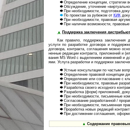
Определение концепции, стратегии во
Обсуждение, уточнение «виртуальной п
При необходимости, подготовка докум
По проектам за рубежом от
КИК
доку
При необходимости, правовая аргумент
При наличии возможности, правовые и
▲
Поддержка заключения дистрибьюторс
Как правило, поддержка заключения дис
услуги по раз­ра­ботке дого­вора и под­дер­ж
дого­вора, конт­ракта, согла­ше­ния можно осно­
нен­ные редак­ции конт­ракта, при­ло­же­ний и (и
ва­ния MS Word с выде­ле­нием изме­не­ний и допо
ями. Услуга раз­ра­ботки и под­дер­жки заклю­че­
Устные консультации по частым вопрос
Определение правовой концепции дист
Определение или согласование с клиен
При необходимости, правовые разработк
Разработка своего исходного контракта 
Разработка (форм) приложений, докум
При необходимости, письменные комме
Согласование разработанной / прорабо
При необходимости, письменная правов
Проработка новых редакций контракта в 
При достижении соглашения, оформлен
▲
Содержание правовых ус