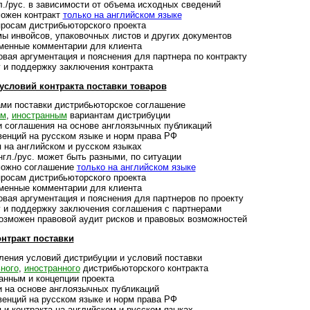
/рус. в зависимости от объ­ема исход­ных све­де­ний
ожен конт­ракт
только на анг­лий­ском языке
осам дист­ри­бью­тор­ского про­екта
нвойсов, упако­воч­ных лис­тов и дру­гих доку­мен­тов
нные ком­мен­та­рии для кли­ента
ая аргументация и пояс­не­ния для парт­нера по конт­ракту
 под­дер­жку заклю­че­ния конт­ракта
ловий конт­ракта поста­вки това­ров
ми поставки дистри­бью­тор­ское согла­шение
ым
,
ино­ст­ран­ным
вари­ан­там дист­ри­буции
оглашения на основе англо­языч­ных пуб­ли­ка­ций
вен­ций на рус­ском языке и норм права РФ
а англий­ском и рус­ском язы­ках
л./рус. может быть раз­ными, по ситу­ации
ожно согла­шение
только на анг­лий­ском языке
осам дист­рибью­тор­ского про­екта
нные ком­мен­та­рии для кли­ента
ая аргументация и поясне­ния для парт­неров по про­екту
и поддержку заключения согла­ше­ния с парт­не­рами
ожен пра­во­вой аудит рис­ков и пра­во­вых воз­мож­ностей
нтракт поставки
ения условий дистрибуции и усло­вий поста­вки
ного
,
ино­ст­ран­ного
дист­ри­бью­тор­ского конт­ракта
нным и концеп­ции прое­кта
а основе англо­языч­ных пуб­ли­ка­ций
вен­ций на рус­ском языке и норм права РФ
контракта на анг­лий­ском и рус­ском язы­ках