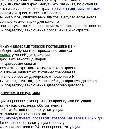
ух языках англ./рус. могут быть раз­ными, по ситу­ации
ожны согла­шение и конт­ракт
только на анг­лий­ском языке
осам дист­ри­бью­тор­ского про­екта
нвойсов, упа­ко­во­ч­ных лис­тов и дру­гих доку­мен­тов
нные ком­мен­та­рии для кли­ента
ая аргументация и поясне­ния для парт­не­ров по про­екту
 поддержку заклю­че­ния согла­ше­ния и конт­ракта
чными дилерами това­ров постав­щика в РФ
й дистрибуции в инте­ре­сах пос­тав­щика
льных
усло­вий дист­ри­буции
аж и отчет­ности диле­ров
 и дилер­ские скидки
ти от конкретного ком­мер­чес­кого про­екта
 языке зави­сит от исход­ных тре­бо­ваний
з по воп­ро­сам дилер­ских отно­ше­ний в РФ
заявок, отчетов, при­ло­же­ний к дилер­скому дого­вору
 поддер­жку заклю­че­ния дилер­ского дого­вора
оектам и ситу­а­циям
ия и правовая экс­пер­тиза по прое­кту или ситу­ации
ументов, сведе­ний, обстоя­тельств
 / дейст­вий по про­екту, ситу­ации
т­рибь­ютор­ских проек­тов
ИК
,
аккре­ди­ти­вам
,
пос­тав­кам това­ров без ввоза в РФ
и др.
ки вопросов по ситу­а­ции / про­екту
ебной прак­тики в РФ по воп­ро­сам ситу­ации