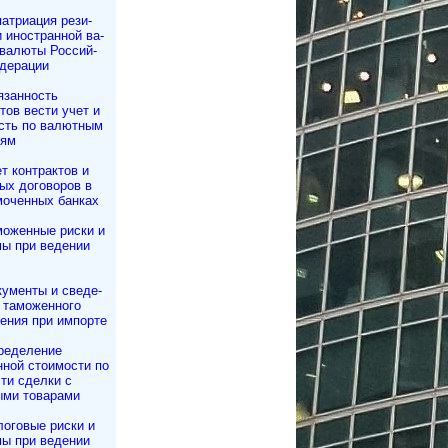
атриация ре­зи­
и иностранной ва­
 валюты Рос­сий­
дерации
язанность
­тов вести учет и
сть по валютным
иям
т контрактов и
ных договоров в
моченных банках
моженные риски и
ы при ведении
ументы и све­де­
та­мо­жен­но­го
ле­ния при импорте
ределение
ной стоимости по
ти сделки с
ыми товарами
оговые риски и
ы при ведении