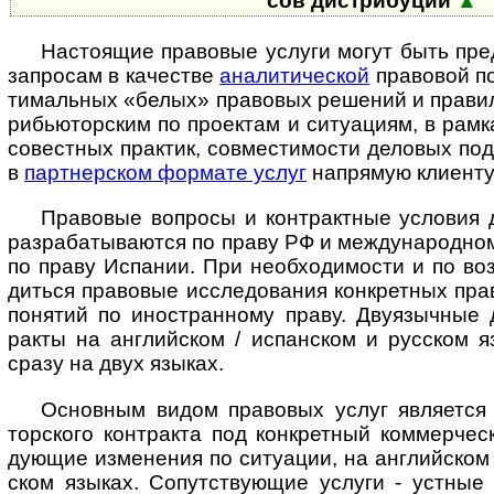
сов дист­ри­буции
▲
Настоящие правовые услуги могут быть пред
зап­ро­сам в каче­стве
ана­ли­ти­че­с­кой
пра­во­вой по
ти­ма­ль­ных «бе­лых» пра­во­вых ре­ше­ний и пра­ви­
рибь­ю­тор­ским по про­е­к­там и си­ту­а­ци­ям, в рам­
со­вест­ных прак­тик, сов­мес­ти­мо­сти дело­вых под­
в
парт­не­р­с­ком фор­мате услуг
на­пря­мую кли­енту
Право­вые воп­росы и конт­ракт­ные усло­вия д
раз­раба­тыва­ются по праву РФ и между­народ­ному
по праву Испа­нии. При необ­хо­ди­мо­сти и по воз­
ди­ться пра­во­вые иссле­до­ва­ния конк­рет­ных пра
поня­тий по ино­ст­ран­ному праву. Дву­языч­ные 
ракты на анг­лий­ском / испан­ском и рус­ском яз
сразу на двух языках.
Основным видом правовых услуг является 
тор­ского конт­ракта под конк­рет­ный ком­мер­че
дую­щие изме­не­ния по ситу­ации, на анг­лий­ском 
ском язы­ках. Сопут­ст­вую­щие услуги - уст­ные 