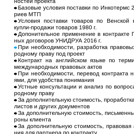
нос­тей про­екта
Базовые условия поставки по Инкотермс 20
риев МТП
Условия поставки товаров по Венской к
купли-­про­дажи това­ров 1980 г.
Допонительное применение в контракте Пр
ных дого­во­ров УНИДРУА 2016 г.
При необходимости, разработка правовых
род­ному праву под про­ект
Контракт на английском языке по термин
меж­ду­на­род­ных пра­во­вых актов
При необходимости, перевод контракта на 
ями, для удоб­ства пони­мания
Устные консультации и анализ по вопросам
род­ному праву
За дополнительную стоимость, проработка 
лис­тов и дру­гих доку­мен­тов
За дополнительную стоимость, письменные 
роны кли­ента
За дополнительную стоимость, правовая ар
ния для парт­нера по конт­ракту