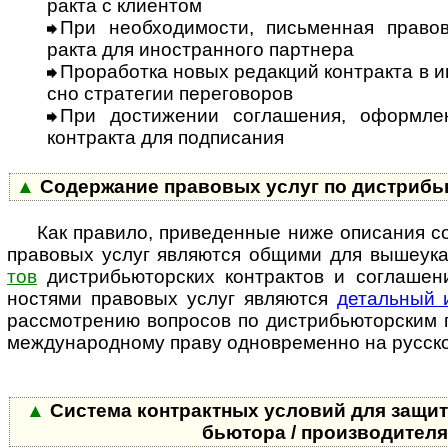
ракта с кли­ентом
При необходимости, письменная правова
ракта для ино­ст­ран­ного партнера
Проработка новых редакций контракта в инт
сно стра­те­гии пере­го­воров
При достижении соглашения, оформлени
конт­ракта для под­пи­сания
▲
Содержание правовых услуг по дист­рибь­ю­
Как правило, приведенные ниже описания с
пра­во­вых услуг явля­ются общими для выше­ука
тов
дист­рибью­тор­ских конт­рак­тов и согла­ше
нос­тя­ми пра­во­вых услуг явля­ются
деталь­ный и
рас­смот­ре­нию воп­ро­сов по дис­т­рибь­ю­тор­ски
меж­дуна­род­ному праву одно­вре­менно на рус­ско
▲
Система контрактных условий для защиты 
бью­тора / про­из­во­ди­тел