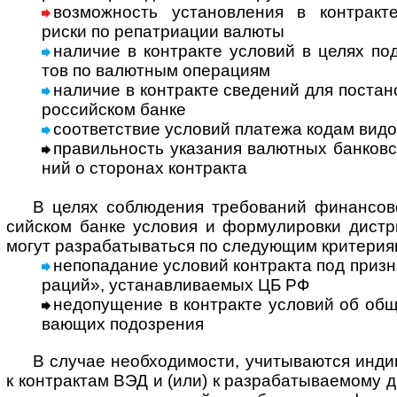
возможность установления в контракте
риски по репат­ри­а­ции валюты
наличие в контракте условий в целях подт
тов по валют­ным опе­ра­циям
наличие в контракте сведений для поста­но­в
рос­сий­ском банке
соответствие условий платежа кодам видо
правильность указания валютных банковских
ний о сто­ро­нах конт­ракта
В целях соблюдения требований финансового
сий­ском банке усло­вия и форму­ли­ро­вки дист­ри­
могут раз­ра­ба­ты­ва­ться по сле­дую­щим кри­терия
непопадание условий контракта под призна
ра­ций», уста­нав­ли­ва­емых ЦБ РФ
недопущение в контракте условий об общей
ваю­щих подо­зрения
В случае необходимости, учитываются индиви
к кон­т­рак­там ВЭД и (или) к раз­ра­ба­ты­вае­мому 