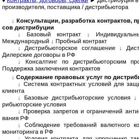
♦
Контракты, договоры, сделки
► Дистрибуция в
производителя, поставщика / дистрибьютора
↓
Консультации, разработка контрактов, пра
сов дист­ри­буции
↓
Базовый контракт
↓
Индивидуальн
Международный
↓
Пробный контракт
↓
Дистрибьюторское соглашение
↓
Дис
Дилерские договоры в РФ
↓
Консалтинг по дистрибьюторским пр
Поддержка заключения контрактов
↓
Содержание правовых услуг по дис­т­рибь
↓
Система контрактных условий для защ
кли­ента
↓
Базовые дистрибьюторские условия
↓
рибь­ю­тор­ские ус­ло­вия
↓
Проверка запретов и ограничений анти­сан
ва­ния РФ
↓
Соблюдение требований валютного кон
мони­то­ри­нга в РФ
↓
Условия контракта для упрощения там