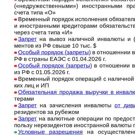
(«не­дру­жес­т­вен­ны­ми») ино­стран­ны­ми пра­
счета типа «О»
Временный порядок исполнения обя­за­тельст
и ино­стран­ны­ми кре­ди­то­ра­ми обя­за­тельств
че­рез счета типа «И»
Запрет
на вывоз наличной ин­валюты и (и
ментов из РФ свыше 10 тыс. $
Особый порядок (запреты)
в отношеннии в
РФ в страны ЕАЭС с 01.04.2026 г.
Особый порядок (запреты)
в отношении в
из РФ с 01.05.2026 г.
Временный порядок опера­ций с наличной 
ких лиц и ИП
Обя­за­те­ль­ная про­дажа выру­чки в ин­ва­л
терами
Запрет
на зачисления инвалюты
от див
резидентов за рубежом
Запрет
на валютные операции по предо­став
пользу не­ре­зи­ден­тов ино­стран­ной ва­люты
Условные разрешения
на осущест­влени