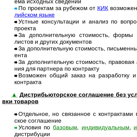
ема исход­ных све­де­ний
По проектам за рубежом от
КИК
возможен 
лий­ском языке
Устные консультации и анализ по вопроса
про­екта
За дополнительную стоимость, формы ин
лис­тов и дру­гих доку­мен­тов
За дополнительную стоимость, письменные 
ента
За дополнительную стоимость, правовая 
ния для парт­нера по конт­ракту
Возможен общий заказ на разработку и п
конт­ракта
▲
Дистрибьюторское соглашение без усло
вки това­ров
Отдельное, но связанное с контрактами п
ское согла­шение
Условия по
базовым
,
индивидуальным
,
и
дист­ри­буции