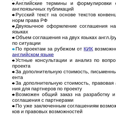
Английские термины и формулировки 
англо­языч­ных пуб­ли­ка­ций
Русский текст на основе текстов конвен­
норм права РФ
Двуязычное оформление соглашения на а
язы­ках
Объем соглашения на двух языках англ./ру
по ситу­ации
По проектам за рубежом от
КИК
возможно
анг­лий­ском языке
Устные консультации и анализ по вопрос
про­екта
За дополнительную стоимость, письменные 
ента
За дополнительную стоимость, правовая 
ния для парт­неров по про­екту
Возможен общий заказ на разработку и
согла­ше­ния с парт­не­рами
По уже заключенным соглашениям возможе
ков и пра­во­вых воз­мож­ностей