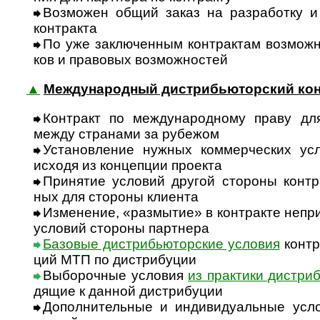
Возможен общий заказ на разработку и п
конт­ракта
По уже заключенным контрактам возможн
ков и пра­во­вых воз­мож­ностей
▲
Международный дистрибьюторский кон
Контракт по международному праву для
между стра­нами за рубе­жом
Установление нужных коммерческих усл
исходя из кон­цеп­ции про­екта
Принятие условий другой стороны контракт
ных для сто­роны кли­ента
Изменение, «размытие» в контракте непри­е
усло­вий сто­роны парт­нера
Базовые дистрибьюторские условия
конт­р
ций МТП по дист­ри­буции
Выборочные условия
из прак­тики дист­ри­
дя­щие к дан­ной дист­ри­буции
Дополнительные и индивидуальные усло