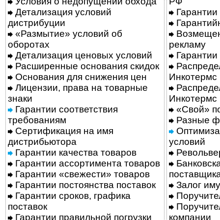
Условия о недопущении обхода
РФ
Детализация условий
Гарантии 
дистрибуции
Гарантий
«Размытие» условий об
Возмещен
оборотах
рекламу
Детализация ценовых условий
Гарантии 
Расширенные основания скидок
Распреде
Основания для снижения цен
Инкотермс
Лицензии, права на товарные
Распредел
знаки
Инкотермс
Гарантии соответствия
«Свой» по
требованиям
Разные ф
Сертификация на имя
Оптимиза
дистрибьютора
условий
Гарантии качества товаров
Револьве
Гарантии ассортимента товаров
Банковска
Гарантии «свежести» товаров
поставщик
Гарантии постоянства поставок
Залог им
Гарантии сроков, графика
Поручител
поставок
Поручител
Гарантии правильной погрузки
компании