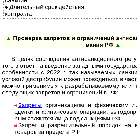
санкций
Длительный срок действия
контракта
▲
Проверка запретов и ограничений анти­санк­
ва­ния РФ
▲
В целях соблюдения антисанкционного регули
того в ответ на вве­де­ние запад­ными госу­дар­ст­в
осо­бен­но­сти с 2022 г. так назы­вае­мых санк­ц
усло­вий дист­ри­бу­ции может про­во­ди­ться, в част
мо­жно при­ме­ни­мых к раз­ра­ба­тывае­мому или пр
сле­дую­щих запре­тов и огра­ни­че­ний в РФ:
Запреты
организациям и физическим л
сделки и финан­совые опе­ра­ции, вы­го­до­при­
рым явля­ются лица под санк­циями РФ
Запрет и разрешительный порядок на в
това­ров за пре­делы РФ