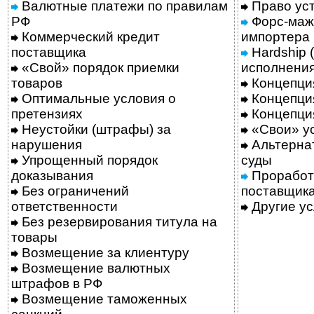
Валютные платежи по правилам
Право уст
РФ
Форс-маж
Коммерческий кредит
импортера
поставщика
Hardship 
«Свой» порядок приемки
исполнени
товаров
Концепци
Оптимальные условия о
Концепци
претензиях
Концепци
Неустойки (штрафы) за
«Свои» у
нарушения
Альтерна
Упрощенный порядок
суды
доказывания
Проработ
Без ограничений
поставщик
ответственности
Другие ус
Без резервирования титула на
товары
Возмещение за клиентуру
Возмещение валютных
штрафов в РФ
Возмещение таможенных