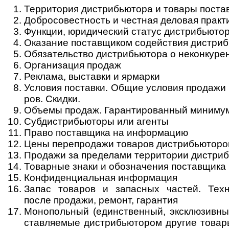
Территория дистрибьютора и товары поста
Добросовестность и честная деловая практ
Функции, юридический статус дистрибьюто
Оказание поставщиком содействия дистри
Обязательство дистрибьютора о неконкуре
Организация продаж
Реклама, выставки и ярмарки
Условия поставки. Общие условия продажи п
ров. Ски­дки.
Объемы продаж. Гарантированный миниму
Субдистрибьюторы или агенты
Право поставщика на информацию
Цены перепродажи товаров дистрибьютор
Продажи за пределами территории дистри
Товарные знаки и обозначения поставщика
Конфиденциальная информация
Запас товаров и запасных частей. Техни
после про­дажи, ре­монт, га­ран­тия
Монопольный (единственный, эксклюзивны
ста­вля­е­мые дист­ри­бью­то­ром дру­гие то­ва