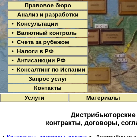
Правовое бюро
Анализ и разработки
• Консультации
• Валютный контроль
• Счета за рубежом
• Налоги в РФ
• Антисанкции РФ
• Консалтинг по Испании
Запрос услуг
Контакты
Услуги
Материалы
Дистрибьюторские
контракты, договоры, сог