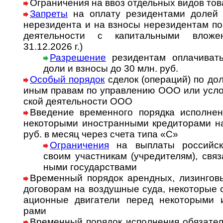
Ограничения на ввоз отдельных видов тов
Запреты
на оплату резидентами долей 
нере­зи­дента и на взносы нере­зи­ден­там по
деятель­но­сти с капи­таль­ными влож
31.12.2026 г.)
Разрешение
резидентам оплачивать 
доли и взносы до 30 млн. руб.
Особый порядок
сделок (опе­ра­ций) по до
иным пра­вам по управ­ле­нию ООО или усло­в
ской де­я­тель­ности ООО
Введение временного порядка исполнен
не­ко­то­ры­ми ино­стран­ны­ми кре­ди­то­ра­
руб. в месяц через счета типа «С»
Ограничения
на выплаты российск
своим участ­никам (учре­ди­телям), свя­
ными госу­дарствами
Временный порядок арендных, лизинговы
до­го­во­рам на воз­душ­ные суда, неко­то­рые с
а­ци­он­ные дви­га­те­ли пе­ред не­ко­то­ры­ми
рами
Временный порядок исполнения обя­за­тельс