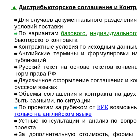
▲
Дистрибьюторское соглашение и Контр
Для случаев документального разделения
усло­вий поста­вки
По вариантам
базового
,
индивидуальног
бью­тор­ского конт­ракта
Контрактные условия по исходным данным 
Английские термины и формулировки на 
пуб­ли­ка­ций
Русский текст на основе текстов кон­вен­
норм права РФ
Двуязычное оформление соглашения и конт
рус­ском язы­ках
Объемы соглашения и контракта на двух 
быть раз­ными, по ситу­ации
По проектам за рубежом от
КИК
возможны 
только на анг­лий­ском языке
Устные консультации и анализ по вопроса
про­екта
За дополнительную стоимость, формы инв