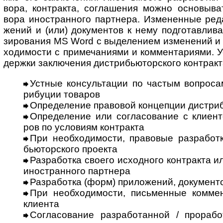
вора, конт­ракта, согла­ше­ния можно осно­вы­в
вора ино­ст­ран­ного парт­нера. Изме­нен­ные реда
же­ний и (или) доку­мен­тов к нему под­готав­лив
зиро­ва­ния MS Word с выде­ле­нием изме­не­ний и
хо­ди­мости с при­ме­ча­ни­ями и ком­мен­та­ри­ями. 
дер­жки заклю­че­ния дис­т­рибь­ю­тор­ско­го конт­ра
Устные консультации по частым вопросам
ри­бу­ции това­ров
Определение правовой концепции дистрибью
Определение или согласование с клиентом
ров по усло­виям конт­ракта
При необходимости, правовые разработки
бью­тор­ского про­екта
Разработка своего исходного контракта или 
ино­ст­ран­ного парт­нера
Разработка (форм) приложений, документов
При необходимости, письменные коммент
кли­ента
Согласование разработанной / проработ