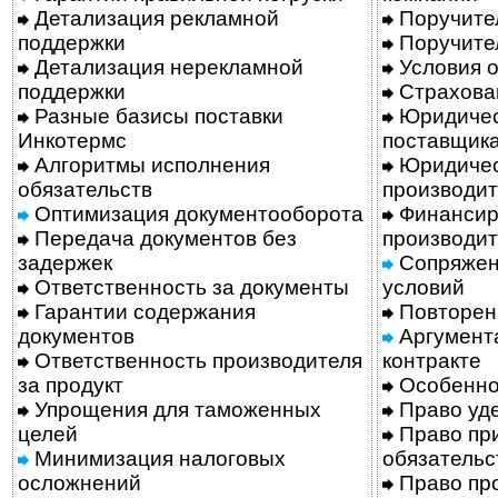
Детализация рекламной
Поручител
поддержки
Поручител
Детализация нерекламной
Условия о
поддержки
Страхован
Разные базисы поставки
Юридичес
Инкотермс
поставщик
Алгоритмы исполнения
Юридичес
обязательств
производит
Оптимизация документооборота
Финансир
Передача документов без
производит
задержек
Сопряжен
Ответственность за документы
условий
Гарантии содержания
Повторен
документов
Аргумент
Ответственность производителя
контракте
за продукт
Особенно
Упрощения для таможенных
Право уд
целей
Право пр
Минимизация налоговых
обязательс
осложнений
Право про