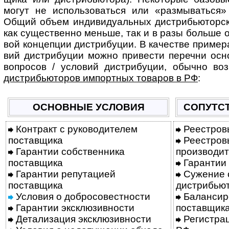
могут не исполь­зова­ться или «раз­мыва­ться» 
Общий объем инди­виду­аль­ных дист­ри­бью­тор­
как сущест­венно меньше, так и в разы больше о
вой кон­цеп­ции дист­ри­бу­ции. В каче­стве при­мер
вий дист­ри­бу­ции можно при­ве­сти пере­чни осн
воп­ро­сов / усло­вий дист­ри­бу­ции, обы­чно во
дист­ри­бью­то­ров импорт­ных това­ров в РФ
:
ОСНОВНЫЕ УСЛОВИЯ
СОПУТС
Контракт с руководителем
Реестров
поставщика
Реестров
Гарантии собственника
производит
поставщика
Гарантии
Гарантии репутацией
Сужение 
поставщика
дистрибью
Условия о добросовестности
Балансир
Гарантии эксклюзивности
поставщик
Детализация эксклюзивности
Регистрац