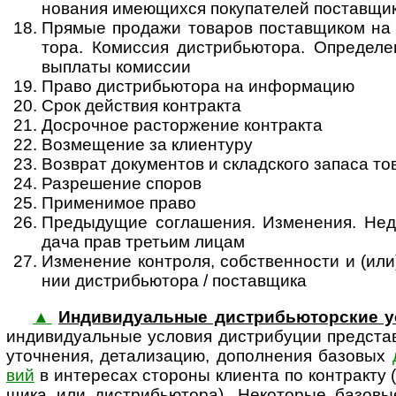
нова­ния име­ю­щих­ся поку­па­те­лей пос­тав­щи
Прямые продажи товаров поставщиком на те
тора. Комис­сия дист­ри­бью­тора. Опре­де­л
вы­пла­ты ко­мис­сии
Право дистрибьютора на информацию
Срок действия контракта
Досрочное расторжение контракта
Возмещение за клиентуру
Возврат документов и складского запаса то
Разрешение споров
Применимое право
Предыдущие соглашения. Изменения. Недей
дача прав тре­тьим лицам
Изменение контроля, собственности и (или) 
нии дист­ри­бью­тора / пос­тав­щика
▲
Индивидуальные дистрибьюторские у
ин­ди­ви­ду­аль­ные ус­ло­вия дис­т­ри­бу­ции пред­с
уточ­не­ния, дета­лиза­цию, допол­нения базо­вых
вий
в инте­ре­сах сто­роны кли­ента по конт­ракту (п
щика или дист­рибью­тора). Неко­то­рые базо­вые