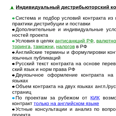
▲
Индивидуальный дистрибьюторский ко
Система и подбор условий контракта из
прак­тики дист­ри­бу­ции и пос­тавки
Дополнительные и индивидуальные усло
нос­тей проекта
Условия в целях
антисанкций РФ
,
валютног
то­ри­нга
,
тамо­жни
,
нало­гов
в РФ
Английские термины и формулировки конт
языч­ных пуб­ли­каций
Русский текст контракта на основе перево
ский язык и норм права РФ
Двуязычное оформление контракта на 
языках
Объем контракта на двух языках англ./рус.
стра­ниц
По проектам за рубежом от
КИК
возмож
конт­ракт
только на анг­лий­ском языке
Устные консультации и анализ по вопроса
про­екта