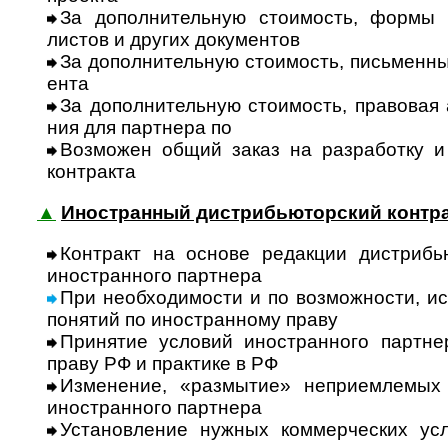
За дополнительную стоимость, формы ин
листов и дру­гих доку­ментов
За дополнительную стоимость, письменные 
ента
За дополнительную стоимость, правовая ар
ния для парт­нера по ­
Возможен общий заказ на разработку и 
конт­ракта
▲
Иностранный дистрибьюторский контр
Контракт на основе редакции дистрибью
ино­ст­ран­ного парт­нера
При необходимости и по возможности, ис
поня­тий по ино­ст­ран­ному праву
Принятие условий иностранного партнера
праву РФ и прак­тике в РФ
Изменение, «размытие» неприемлемых ко
ино­ст­ран­ного парт­нера
Установление нужных коммерческих усло