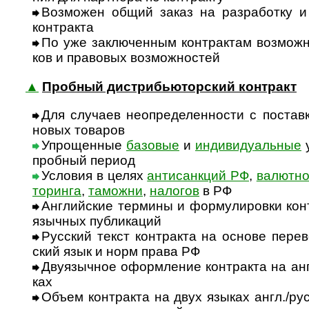
Возможен общий заказ на разработку и п
конт­ракта
По уже заключенным контрактам возможна 
ков и пра­во­вых воз­мож­ностей
▲
Пробный дистрибьюторский контракт
Для случаев неопределенности с поставк
новых това­ров
Упрощенные
базовые
и
индивидуальные
у
проб­ный период
Условия в целях
антисанкций РФ
,
валютног
то­ри­нга
,
тамо­жни
,
нало­гов
в РФ
Английские термины и формулировки конт
языч­ных пуб­ли­ка­ций
Русский текст контракта на основе пере­во
ский язык и норм права РФ
Двуязычное оформление контракта на анг
ках
Объем контракта на двух языках англ./рус