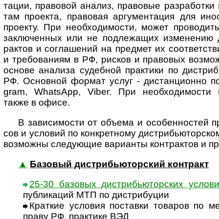
тации, право­вой ана­лиз, пра­во­вые разра­ботки 
там прое­кта, право­вая аргу­мен­та­ция для ино­
прое­кту. При необхо­ди­мости, может про­во­дит
заклю­чен­ных или не подле­жа­щих изме­нению д
рак­тов и согла­шений на пред­мет их соот­вет­ст­в
и требо­ва­ниям в РФ, рис­ков и пра­во­вых воз­мо
основе ана­лиза судеб­ной прак­тики по дис­т­рибь
РФ. Основ­ной фор­мат услуг - дистан­ци­онно по 
gram, Whats­App, Viber. При необ­хо­ди­мо­сти ил
также в офисе.
В зависимости от объема и особенностей про
сов и усло­вий по конк­рет­ному дистри­бью­тор­ско
воз­можны следу­ющие вари­анты конт­рак­тов и пр
▲
Базовый дистрибьюторский контракт
25-30 базовых дистрибьюторских услов
пуб­ли­ка­ций МТП по дист­ри­буции
Краткие условия поставки товаров по м
праву РФ, прак­тике ВЭД