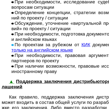
При необходимости, исследование судеб
воп­ро­сам ситу­ации
Определение концепции, стратегии возм
ний по про­екту / ситу­ации
Обсуждение, уточнение «виртуальной проб
вий» по прое­кту / ситу­ации
При необходимости, подготовка документов
и анг­лий­ском языках
По проектам за рубежом от
КИК
доку­ме
только на анг­лий­ском языке
При необходимости, правовая аргумент
парт­не­ров по про­екту
При наличии возможности, правовые иссл
ино­ст­ран­ному праву
▲
Поддержка заключения дистрибьюторски
ла­ше­ний
Как правило, поддержка заключения дистриб
мо­жет вхо­дить в сос­тав общей услуги по раз­ра­б
жке его заклю­чения. Либо вместо раз­ра­ботки 