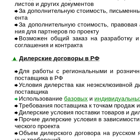
лис­тов и дру­гих доку­мен­тов
За дополнительную стоимость, письменные 
ента
За дополнительную стоимость, правовая 
ния для парт­не­ров по про­екту
Возможен общий заказ на разработку и 
согла­ше­ния и конт­ракта
▲
Дилерские договоры в РФ
Для работы с региональными и розничн
постав­щика в РФ
Условия дилерства как неэксклюзивной ди
пос­тав­щика
Использование
базовых
и
индивидуальны
Требования поставщика к точкам продаж и 
Дилерские условия поставки товаров и дил
Прочие дилерские условия в зависимости 
чес­кого про­екта
Объем дилерского договора на русском я
ных тре­бо­ваний