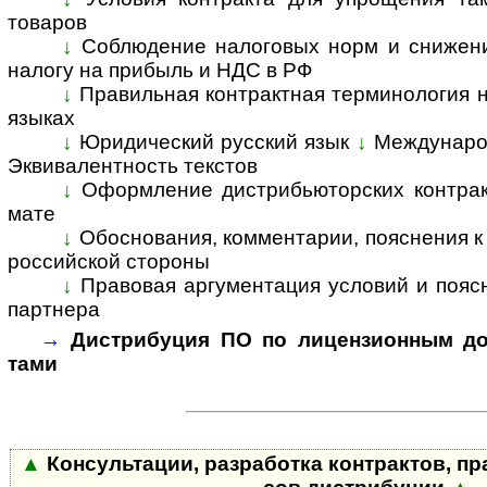
това­ров
↓
Соблюдение налоговых норм и снижени
налогу на при­быль и НДС в РФ
↓
Правильная контрактная терминология на
язы­ках
↓
Юридический русский язык
↓
Междунаро
Эк­ви­ва­лент­ность тек­с­тов
↓
Оформление дистрибьюторских контракт
мате
↓
Обоснования, комментарии, пояснения к к
рос­сий­ской сто­роны
↓
Правовая аргументация условий и поясне
парт­нера
→
Дистрибуция ПО по лицензионным дог
тами
▲
Консультации, разработка контрактов, пра­