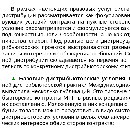
В рамках настоящих правовых услуг система
дист­ри­бу­ции рас­смат­рива­ется как фоку­сиро­ва
ву­ющих усло­вий конт­ракта на нуж­ные сто­рон
усло­вие рас­смат­рива­ется и фор­му­ли­ру­ется ка
под кон­к­рет­ные цели / осо­бен­но­сти, а не как 
ни­че­ства сто­рон. Под раз­ные цели дист­ри­бу­ц
рибью­тор­ских про­ектов выстра­ива­ются раз­н
защиты инте­ресов и соблю­дения требо­ва­ний. Си
ной дист­ри­бу­ции скла­дыва­ется из пере­чня воп
тельств по конк­рет­ному дистри­бью­тор­скому конт
▲
Базовые дистрибьюторские условия
.
ной дис­т­рибь­ю­тор­ской прак­ти­ки Меж­ду­на­род­н
выпус­тила неско­лько пуб­ли­каций. Это типо­вые 
бью­тор­ские конт­ракты МТП в раз­ных редак­ция
их сос­тав­ле­нию. Изло­жен­ную в них кон­це­пцию 
буции това­ров можно пред­ста­вить в виде сис­
дист­рибью­тор­ских усло­вий в целях сба­лан­си­р
чес­ких инте­ресов обеих сто­рон конт­ракта: