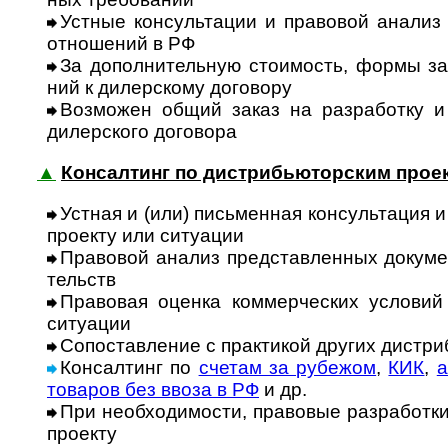
Устные консультации и правовой анализ п
отно­ше­ний в РФ
За дополнительную стоимость, формы заяв
ний к дилер­скому дого­вору
Возможен общий заказ на разработку и п
дилер­ского дого­вора
▲
Консалтинг по дистрибьюторским проект
Устная и (или) письменная консультация и 
прое­кту или ситу­ации
Правовой анализ представленных докумен
тельств
Правовая оценка коммерческих условий /
ситу­ации
Сопоставление с практикой других дист­риб
Консалтинг по
счетам за рубежом
,
КИК
,
а
това­ров без ввоза в РФ
и др.
При необходимости, правовые разработки в
про­екту