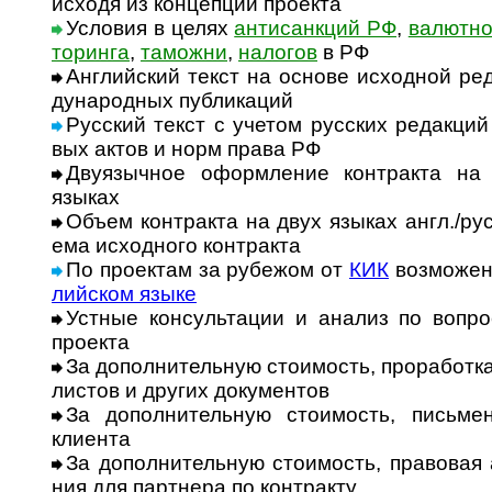
исходя из кон­цеп­ции про­екта
Условия в целях
антисанкций РФ
,
валютног
то­ри­нга
,
тамо­жни
,
нало­гов
в РФ
Английский текст на основе исходной ред
ду­на­род­ных пуб­ли­каций
Русский текст с учетом русских редакций 
вых актов и норм права РФ
Двуязычное оформление контракта на 
языках
Объем контракта на двух языках англ./рус
ема исход­ного конт­ракта
По проектам за рубежом от
КИК
возможен
лий­ском языке
Устные консультации и анализ по вопроса
про­екта
За дополнительную стоимость, проработка 
лис­тов и дру­гих доку­мен­тов
За дополнительную стоимость, письме
клиента
За дополнительную стоимость, правовая ар
ния для парт­нера по конт­ракту