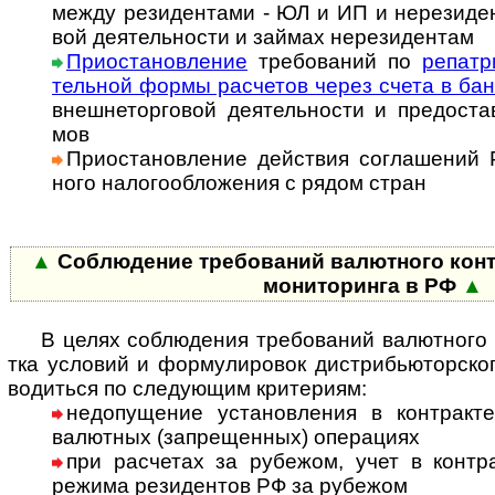
между рези­ден­тами - ЮЛ и ИП и нере­зи­ден­
вой дея­тель­но­сти и зай­мах нере­зи­дентам
Приостановление
требований по
репат­р
тель­ной формы рас­че­тов че­рез сче­та в бан
вне­ш­не­тор­го­вой дея­тель­но­сти и пре­до­ст
мов
Приостановление действия соглашений Р
ного нало­го­об­ло­же­ния с рядом стран
▲
Соблюдение требований валютного кон­т­
мони­то­ри­нга в РФ
▲
В целях соблюдения требований валютного к
тка усло­вий и форму­ли­ро­вок дис­т­ри­бью­тор­ско
во­ди­ться по сле­дую­щим кри­те­риям:
недопущение установления в контракте 
валют­ных (запре­щен­ных) опе­ра­циях
при расчетах за рубежом, учет в контрак
режима рези­ден­тов РФ за рубе­жом