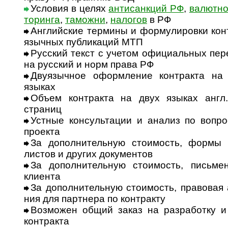
Условия в целях
антисанкций РФ
,
валютног
то­ри­нга
,
тамо­жни
,
нало­гов
в РФ
Английские термины и формулировки конт
языч­ных публи­ка­ций МТП
Русский текст с учетом официальных пере
на рус­ский и норм права РФ
Двуязычное оформление контракта на а
языках
Объем контракта на двух языках англ./
страниц
Устные консультации и анализ по вопроса
про­екта
За дополнительную стоимость, формы ин
листов и дру­гих доку­ментов
За дополнительную стоимость, письме
клиента
За дополнительную стоимость, правовая а
ния для парт­нера по конт­ракту
Возможен общий заказ на разработку и 
конт­ракта