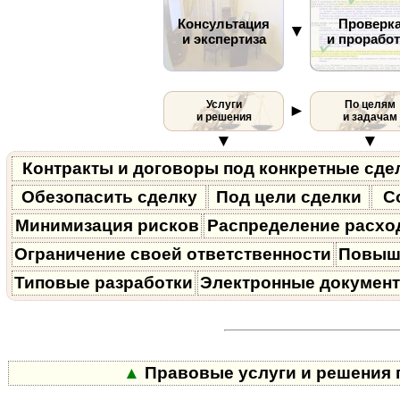
Консультация
Проверк
▼
и экспертиза
и проработ
Услуги
По целям
►
и решения
и задачам
▼
▼
Контракты и договоры под конкретные сде
Обезопасить сделку
Под цели сделки
С
Минимизация рисков
Распределение расхо
Ограничение своей ответственности
Повыш
Типовые разработки
Электронные докумен
▲
Правовые услуги и решения п