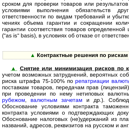
сроком для проверки товаров или результатов 
условиями выполнения обязательств дру
ответственности по видам требований и убытко
чениях объема гарантии и сокращении колич
гарантии соответствия товаров определенной ц
("as is" basis), в условиях об отказе от ответ­с
▲
Контрактные решения по рискам 
▲
Снятие или минимизация рисков по к
учетом воз­мож­ных затруд­нений, вероятных с
риска штрафа 75-100% по
репатриации валют
поставкам товаров, передачам прав (лицензий)
при проведении по нему нетиповых валют
рубежом
,
валютным зачетам
и др.). Соблюд
Обоснование условиями контракта таможенн
контракта условиями о подтверж­дающих док
Обоснование налоговых (не)удержаний из пла
названий, адресов, реквизитов на русском и ан