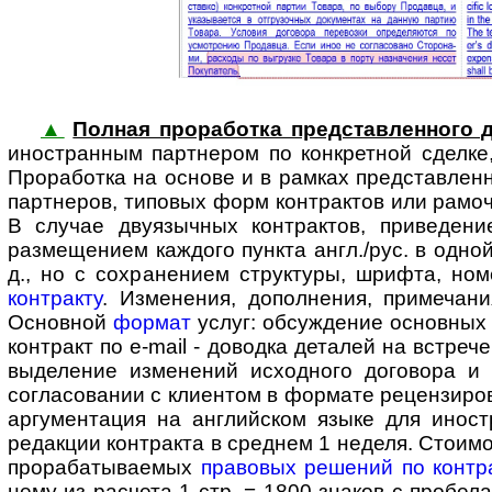
▲
Полная проработка представленного д
ино­стран­ным партнером по конк­ретной сдел
Проработка на основе и в рамках представленно
партнеров, типовых форм контрактов или рамоч
В случае двуязычных контрактов, приведени
размещением каждого пункта англ./рус. в одной
д., но с сохранением структуры, шрифта, но
контракту
. Изменения, дополнения, примеча
Основной
формат
услуг: обсуждение основных
контракт по e-mail - доводка деталей на встре
выделение изменений исходного договора и
согласовании с клиентом в формате рецензиро
аргументация на английском языке для ино­ст
редакции контракта в среднем 1 неделя. Стоимо
прорабатываемых
правовых решений по контр
нему из расчета 1 стр. = 1800 знаков с пробела