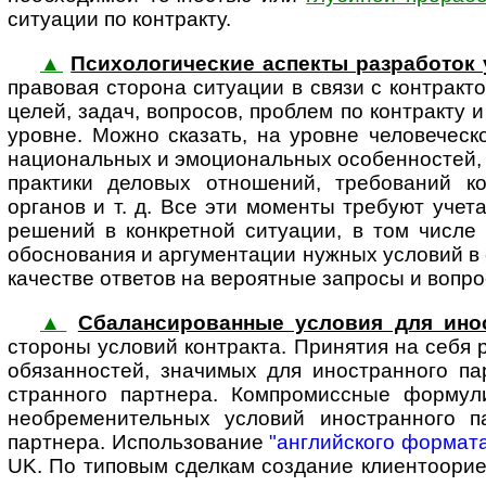
ситуации по контракту.
▲
Психологические аспекты разработок 
пра­вовая сторона ситуации в связи с контракт
целей, задач, вопросов, проблем по контракту 
уровне. Можно сказать, на уровне челове­ческо
национальных и эмоцио­нальных особенностей,
практики деловых отношений, требований к
органов и т. д. Все эти моменты требуют учет
решений в конкретной ситуации, в том числе 
обосно­вания и аргумен­тации нужных условий в
качестве ответов на вероятные запросы и вопросы
▲
Сбалансированные условия для ино­
стороны условий контракта. Принятия на себя р
обязанностей, значимых для ино­стран­ного п
стран­ного партнера. Компро­мис­сные форму
необре­мени­тельных условий ино­стран­ного
партнера. Использование
"английского формат
UK. По типовым сделкам создание клиенто­ориен