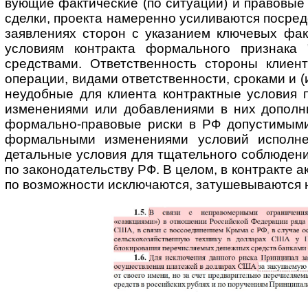
ву­ю­щие факти­ческие (по ситуации) и правовы
сделки, проекта намеренно усили­ваются посред
заявлениях сторон с указанием ключевых факти
условиям контракта формаль­ного признака 
средствами. Ответст­венность стороны клиен
операции, видами ответственности, сроками и (
неудобные для клиента конт­рактные условия 
изменениями или добав­лениями в них допол­н
формаль­но-пра­вовые риски в РФ допустимыми
формаль­ными измене­ниями условий испол­нен
детальные условия для тщатель­ного соблюден
по зако­но­да­тель­ству РФ. В целом, в контракте 
по возможности исключаются, затуше­выва­ются н