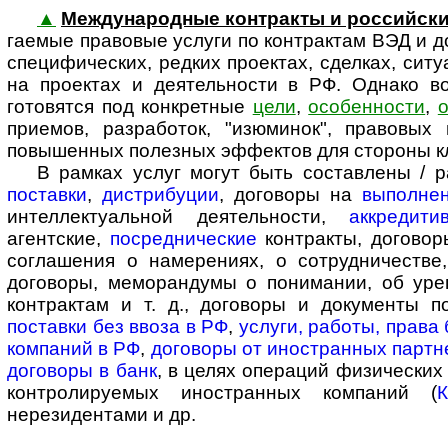
▲
Международные контракты и рос­сий­ск
га­е­мые пра­во­вые услуги по контрактам ВЭД и
специфических, редких проектах, сделках, ситу
на проектах и деятельности в РФ. Однако в
готовятся под конкретные
цели
,
особенности
,
о
приемов, разработок, "изюминок", правовы
повышенных полезных эффектов для стороны кли
В рамках услуг могут быть составлены / ра
поставки
,
дистрибуции
, договоры на
выполнен
интеллектуальной деятельности,
аккредити
агентские,
посреднические
контракты, договоры
соглашения о намерениях, о сотрудничестве
договоры, меморандумы о понимании, об уре
контрактам и т. д., договоры и документы 
поставки без ввоза в РФ
,
услуги, работы, права
компаний в РФ
,
договоры от иностранных партн
договоры в банк
, в целях операций физических
контролируемых иностранных компаний (
нерезидентами и др.