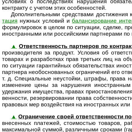
условиях о последствиях нарушения обязат
контракту с учетом этих особенностей.
Дополнительными средствами достижения к
тация
нужных условий и
балансирование инте
формулировок в целом по ситуации, сделке, пр
ино­стран­ными или рос­сий­скими партнерами по 
▲
Ответственность партнеров по контрак
про­из­во­ди­теля за продукт. Условия об отве
товарах и разработках прав третьих лиц на объ
по ситуации гарантийных обязательствах ино­ст
партнера необо­сно­ван­ных ограни­чений его от
т. д. Специальные неустойки, штрафы, права н
изменение цены за нарушения ино­стран­ным
удержания имущества, правах приостановления о
венности, резервировании права собственности
правовых мер воздействия на ино­стран­ных или 
▲
Ограничение своей ответст­вен­ности по
внесенных платежей, стоимостью товаров, раб
макси­мальной суммой, различными сроками (га