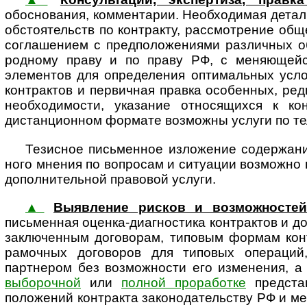
обоснования, комментарии. Необхо­димая детал
обстоя­тельств по контракту, рассмот­рение об
соглашением с предположениями различных об
род­ному праву и по праву РФ, с меняющей
элементов для определения оптимальных усло
контрактов и первичная правка особенных, редк
необходимости, указание относящихся к ко
дистанционном формате возможны услуги по тел
Тезисное письменное изложение содержания
ного мнения по вопросам и ситуации возможно в
допол­ни­тель­ной правовой услуги.
▲
Выявление рисков и возможностей
письменная оценка-диагностика контрактов и до
заключенным договорам, типовым формам конт
рамочных договоров для типовых операций,
партнером без возможности его изменения, 
выборочной
или
полной проработке
представ
положений контракта зако­но­да­тель­ству РФ и ме