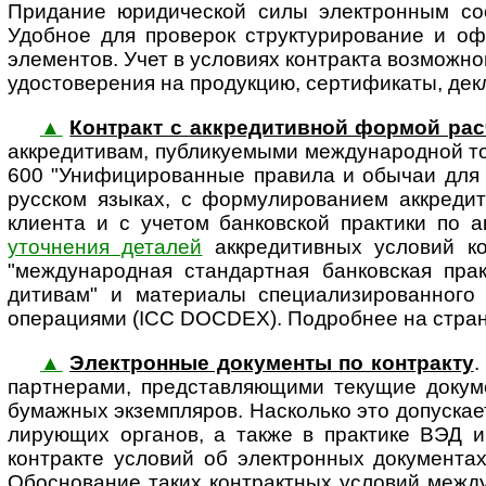
Придание юридической силы электронным со
Удобное для проверок структурирование и о
элементов. Учет в условиях контракта возможн
удостоверения на продукцию, сертификаты, декл
▲
Контракт с аккредитивной формой рас
аккре­ди­ти­вам, публикуемыми между­на­род­но
600 "Унифи­циро­ванные правила и обычаи для 
русском языках, с формули­рованием аккреди
клиента и с учетом банковской практики по 
уточнения деталей
аккредитивных условий ко
"между­на­род­ная стандартная банковская пр
дитивам" и материалы спе­ци­а­ли­зи­ро­ван­
операциями (ICC DOCDEX). Подробнее на стра
▲
Электронные документы по контракту
.
партнерами, представ­ляющими текущие докум
бумажных экземпляров. Насколько это допускаетс
ли­ру­ю­щих органов, а также в практике ВЭД и 
контракте условий об электронных документа
Обосно­вание таких контрактных условий между