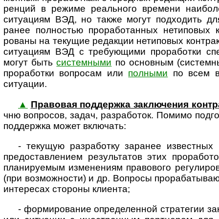
ренций в режиме реаль­ного времени наибол
ситуациям ВЭД, но также могут подходить для
ранее полностью прорабо­танных нетиповых 
рованы на текущие редакции нетиповых контрак
ситуациям ВЭД с требующими прора­ботки спец
могут быть
системными
по основным (системн
проработки вопросам или
полными
по всем во
ситуации.
▲
Правовая поддержка заклю­чения конт­
чню воп­росов, задач, разра­боток. Помимо подго­
под­держка может включать:
- текущую разработку заранее известных 
предо­став­лением резуль­татов этих проработ
плани­руемым изме­нениям право­вого регули­ро
(при возможности) и др. Вопросы прораба­тываю
интересах стороны клиента;
- формирование определенной стратегии закл