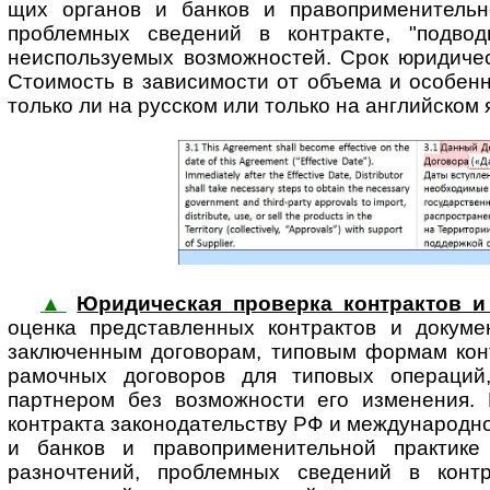
щих органов и банков и право­при­ме­ни­тель
проблемных сведений в контракте, "подвод
неиспользуемых возможностей. Срок юридическ
Стоимость в зависимости от объема и особенн
только ли на русском или только на английском я
▲
Юридическая проверка контрактов и
оценка представ­ленных контрактов и докуме
заключенным договорам, типовым формам конт
рамочных договоров для типовых операций,
партнером без возможности его изменения. В
контракта зако­но­да­тель­ству РФ и между­на­род
и банков и право­при­ме­ни­тель­ной практ
разночтений, проблемных сведений в контр