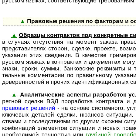
русском языках, соот­вет­ст­ву­ю­щие требовани
▲
Правовые решения по факторам и особ
▲
Образцы контрактов под конкретные с
в случаях отсут­ствия на момент заказа прав
предста­вителях сторон, сделке, проекте, возм
указания этих сведения. В качестве примеро
русском языках в контрактах и документах могу
знаки, сроки, суммы, банковские реквизиты и т
тельные комментарии по правильному указанию
доверенностей и прочих иденти­фика­ци­онных с
▲
Аналитические аспекты разработок ус
ретной сделки ВЭД прора­ботка контракта и
правовых решений
- на основе системного, уг
ключевых деталей сделки, нюансов ситуации, 
ствами и последствиями по другим схожим сит
комбинаций элементов ситуации и новых прав
необходимой точностью или
глубиной прорабо