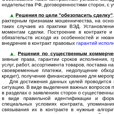
но­да­тель­ства РФ, договоренностями сторон, с
▲
Решения по цели "обезопасить сделку"
рак­тер­ным признакам мошен­ничества, на осн
таких случаев из практики ВЭД. Установлени
моментам сделки. Построение в контракте и
обязательств исходя из особенностей и нюан
внедрение в контракт правовых
гарантий испол
▲
Решения по существенным коммерче
зивные права, гарантии сроков исполнения, г
услуг, работ, ассортимента товаров, поставка на
своевременные платежи, недопу­щение обход
кредит), получение финан­сиро­вание для меропри
Для достижения данных целей проводится юр
ситуацию. В виде выделения важных вопросов по
в разделах о заявлениях сторон о сущест­венных
в виде правиль­ной иденти­фикации и фор
специальных условиях контракта, упоминани
связывания их в контракте в нужные алгори