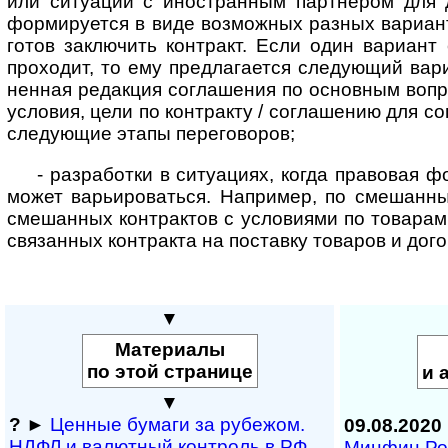
или ситуации с ино­стран­ным партнером для 
форми­руется в виде возможных разных вариант
готов заключить контракт. Если один вариант
проходит, то ему предла­гается следу­ющий вари
ненная редакция соглашения по основным вопр
условия, цели по контракту / согла­шению для с
следующие этапы переговоров;
- разработки в ситуациях, когда правовая ф
может варь­иро­ваться. Например, по смешан­н
смешан­ных контрактов с усло­виями по товарам
связан­ных контракта на поставку товаров и дого
▼
Материалы
по этой странице
и 
▼
?
►
Ценные бумаги за рубежом.
09.08.2020
НДФЛ и ва­лют­ный кон­т­роль в РФ
Минфин Рос