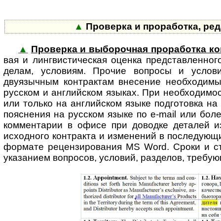
▲
Проверка и проработка, ре
▲
Проверка и выборочная проработка ко
вая и линг­вис­ти­ческая оценка представ­ленн
делам, условиям. Прочие вопросы и услови
двуязычным контрактам внесение необходимых
русском и англий­ском языках. При необходимос
или только на англий­ском языке подго­товка н
пояснения на русском языке по e-mail или бол
комментарии в офисе при доводке деталей и
исходного контракта и изме­нений в после­дующ
формате рецен­зиро­вания MS Word. Сроки и ст
указанием вопросов, условий, разделов, требую