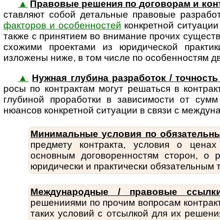
▲
Правовые решения по договорам и кон
став­ляют собой деталь­ные правовые разрабо
факторов и особенностей
конкретной ситуации 
также с принятием во внимание прочих сущес
схожими проектами из юридической практи
изложены ниже, в том числе по особенностям 
▲
Нужная глубина разработок / точность 
росы по конт­рак­там могут решаться в контра
глубиной проработки в зависимости от сумм
нюансов конкретной ситуации в связи с междун
Минимальные условия по обязательн
пред­мету конт­ракта, условия о цена
основным дого­во­рен­нос­тям сторон, 
юридически и практически обяза­тельным т
Международные / правовые ссылки
решенииями по прочим вопросам контракт
таких условий с отсылкой для их решени