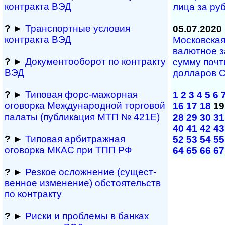
контракта ВЭД
лица за ру
?
►
Транспортные условия
05.07.2020
контракта ВЭД
Московска
валютное з
?
►
Документооборот по контракту
сумму почт
ВЭД
долларов 
?
►
Типовая форс-мажор­ная
1
2
3
4
5
6
оговорка Междуна­род­ной торговой
16
17
18
19
палаты (публикация МТП № 421Е)
28
29
30
31
40
41
42
43
?
►
Типовая арбитражная
52
53
54
55
оговорка МКАС при ТПП РФ
64
65
66
67
?
►
Резкое осложнение (сущест­
вен­ное измене­ние) обсто­ятельств
по контракту
?
►
Риски и проблемы в банках