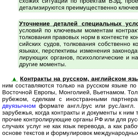
схожих ситуаций по проектам ВЭД, про
детали­зируются пре­иму­щест­вен­но ключ
Уточнение деталей специальных усл
условий по ключевым моментам контракт
толко­вания правовых норм в контексте к
сий­ских судов, толкования собственно 
языках, перспективы изменения законо­д
лирующих органов, психоло­гические и на
другие моменты.
▲
Контракты на русском, английском язы
ним состав­ляются только на русском языке п
Восточной Европы, Монголией, Вьетнамом. То
рубежом, сделкам с ино­стран­ными парт­не
двуязычном
формате англ./рус или рус./англ. 
зарубежья, когда контракты и документы к ним т
прочие контро­ли­рующие органы РФ или для русс
случаях услуг не как язык перевода, а как рабо
основе текстов и форму­ли­ровок междуна­родны