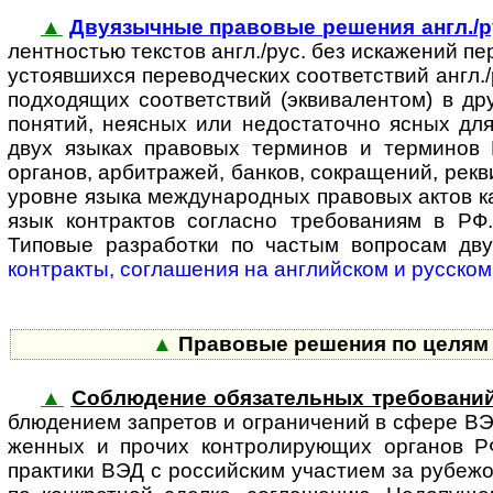
▲
Двуязычные правовые решения англ./р
лен­т­нос­тью текстов англ./рус. без искажений п
устояв­шихся пере­вод­ческих соответствий англ
под­ходящих соответствий (эквивалентом) в др
понятий, неясных или недоста­точно ясных дл
двух языках правовых терминов и терминов В
органов, арбитражей, банков, сокращений, рекви
уровне языка между­народных правовых актов ка
язык контрактов согласно требо­ваниям в РФ.
Типовые разработки по частым вопросам дв
контракты, соглашения на англий­ском и русском
▲
Правовые решения по целям и
▲
Соблюдение обязательных требовани
блю­де­ни­ем запретов и ограни­чений в сфере В
женных и прочих конт­ро­ли­ру­ю­щих органов Р
практики ВЭД с рос­сий­ским участием за рубеж