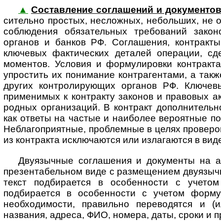
▲
Составление соглашений и документо
си­тель­но простых, неслож­ных, небольших, не
соблюдения обяза­тельных требо­ваний зако­но­
органов и банков РФ. Соглашения, контракт
ключевых фактических деталей операции, сд
моментов. Условия и форму­лировки контракт
упростить их понимание контрагентами, а так
других конт­ро­ли­ру­ю­щих органов РФ. Клю
применимых к контракту законов и правовых акт
род­ных организаций. В контракт допол­нител
как ответы на частые и наиболее вероятные по 
Неблагоприятные, проблемные в целях проверок 
из контракта исключаются или излагаются в вид
Двуязычные соглашения и документы на а
презентабельном виде с размещением двуязычных
текст подбирается в особенности с учетом
подбирается в особенности с учетом формул
необходимости, правильно переводятся и (и
названия, адреса, ФИО, номера, даты, сроки и 