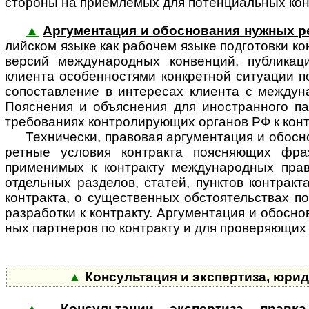
стороны на приемлемых для потенци­альных кон
▲
Аргументация и обоснования нужных р
лий­ском языке как рабочем языке подготовки к
версий между­на­род­ных конвенций, публикац
клиента особенностями конкретной ситуации п
сопоставление в интересах клиента с между­на
Пояснения и объяснения для ино­стран­ного па
требованиях конт­ро­ли­ру­ю­щих органов РФ к ко
Технически, правовая аргументация и обосно
рет­ные условия контракта поясняющих фра
применимых к контракту между­на­род­ных прав
отдельных разделов, статей, пунктов контракт
контракта, о существенных обстоя­тельствах по
разработки к контракту. Аргумен­тация и обосн
ных партнеров по контракту и для прове­ряющих и
▲
Консультация и экспертиза, юри
▲
Консультации, экспертиза, правк