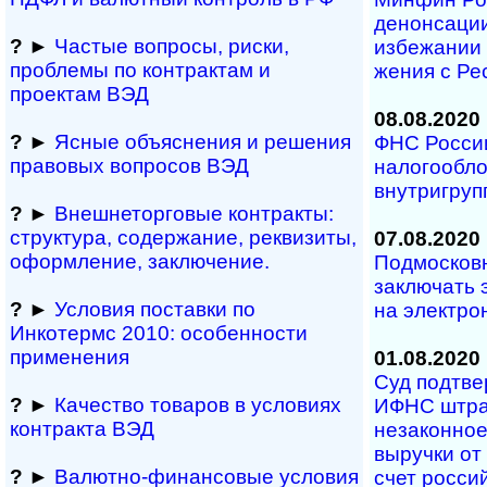
денонсаци
?
►
Частые вопросы, рис­ки,
избежании д
проблемы по конт­рактам и
же­ния с Р
проектам ВЭД
08.08.2020
?
►
Ясные объяснения и решения
ФНС России
правовых вопросов ВЭД
налогообл
внутригруп
?
►
Внешнеторговые контракты:
структура, содержание, реквизиты,
07.08.2020
оформление, заключение.
Подмосков
заключать 
?
►
Условия поставки по
на электро
Инкотермс 2010: осо­бен­нос­ти
применения
01.08.2020
Суд подтве
?
►
Качество товаров в условиях
ИФНС штраф
контракта ВЭД
незаконное 
вы­руч­ки о
?
►
Валютно-финансовые условия
счет россий