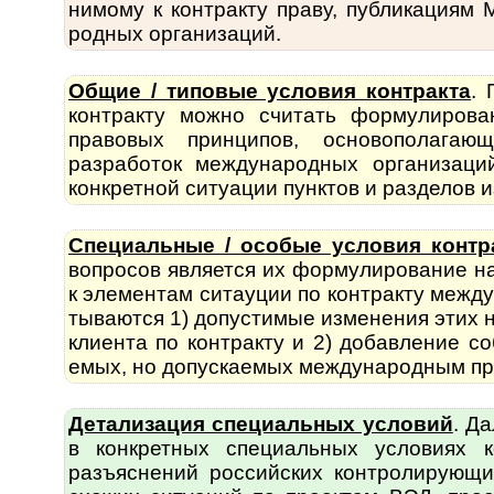
нимому к контракту праву, публикациям М
род­ных орга­ни­заций.
Общие / типовые условия контракта
. 
кон­т­рак­ту можно счи­тать форму­ли­р
правовых прин­ципов, осно­во­по­ла­га
разработок меж­ду­на­род­ных организаци
конкретной ситуации пунктов и разделов и
Специальные / особые условия контр
во­п­ро­сов является их форму­лиро­вание
к элементам ситауции по контракту между­
ты­ва­ются 1) допустимые изменения этих
клиента по контракту и 2) добавление со
емых, но допус­каемых между­народ­ным пр
Детализация специальных условий
. Да
в конк­ретных специ­альных условиях 
разъяс­нений рос­сий­ских контро­лирующ