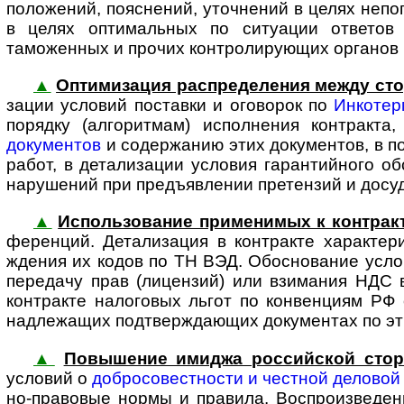
положений, пояснений, уточнений в целях непо
в целях оптимальных по ситуации ответов 
таможенных и прочих конт­ро­ли­ру­ю­щих органов
▲
Оптимизация распределения между сто
за­ции условий поставки и оговорок по
Инкотер
порядку (алгоритмам) исполнения контракта
документов
и содержанию этих документов, в по
работ, в детали­зации условия гарантийного о
нарушений при предъ­явлении претензий и досуд
▲
Использование применимых к контракт
фе­рен­ций. Детали­зация в контракте характе
ждения их кодов по ТН ВЭД. Обоснование усл
передачу прав (лицензий) или взимания НДС в
контракте налоговых льгот по конвенциям РФ 
надлежащих под­твер­жда­ю­щих доку­ментах по э
▲
Повышение имиджа рос­сий­ской сто­
усло­вий о
добросо­вестности и честной деловой
но-­пра­вовые нормы и правила. Воспро­изве­д