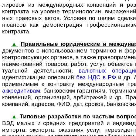
лировок из между­на­род­ных конвенций и ра
контракта на уровне термино­логии, выражений
ных правовых актов. Условия по целям сделк
нюансов как демонстрация профес­сио­на­лиз
контракта.
▲
Правильные юридические и между­на­
доку­мен­тов с исполь­зо­ва­нием терминов и ф
конт­ро­ли­ру­ю­щих органов, а также право­при­ме
наименований товаров, работ, услуг, объектов 
туальной деятель­ности,
валютных операци
идентификации операций
без НДС в РФ
и др. 
применимым к контракту между­на­род­ным пр
аккредитивам
, банковским гарантиям, термина
конвенций, организаций, арбитражей и др. Пра
компаний, адресов, ФИО, дат, сроков, банковски
▲
Типовые разработки по частым вопро
ВЭД малых и средних предприятий и индиви­
импорта, экспорта, оказания услуг нерезиде