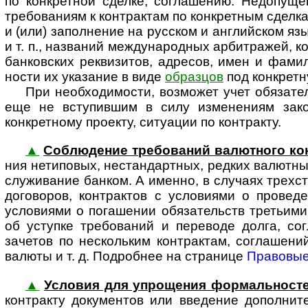
по конкретной сделке, соглашению. Недопущени
требованиям к контрактам по конкретным сделка
и (или) заполнение на русском и английском я
и т. п., названий между­на­род­ных арбитражей, 
банковских реквизитов, адресов, имен и фамил
ности их указание в виде
образцов
под конкретн
При необходимости, возможет учет обяза­те
еще не вступившим в силу изменениям зако­н
конкретному проекту, ситуации по контракту.
▲
Соблюдение требований валютного ко
ния нетиповых, нестандартных, редких валютных 
слу­жи­ва­ние банком. А именно, в случаях тре
договоров, контрактов с условиями о провед
условиями о погашении обязательств третьими
об уступке требований и переводе долга, с
зачетов по нескольким контрактам, соглашен
валюты и т. д. Подробнее на странице
Правовые
▲
Условия для упрощения формальност
кон­т­рак­ту документов или введение дополн