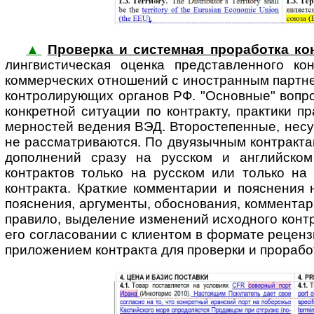
▲
Проверка и системная проработка кон
линг­вис­ти­чес­кая оценка представ­ленного
коммерческих отношений с ино­стран­ным партн
конт­ро­ли­ру­ю­щих органов РФ. "Основные" во
конкретной ситуации по контракту, практики 
мерностей ведения ВЭД. Второстепенные, несу
не рассмат­риваются. По двуязычным контракта
дополнений сразу на русском и английском
контрактов только на русском или только на 
контракта. Краткие комментарии и пояснения 
пояснения, аргументы, обоснования, комментар
правило, выделение изменений исходного контр
его согласовании с клиентом в формате рецен­з
прило­жением контракта для проверки и прорабо