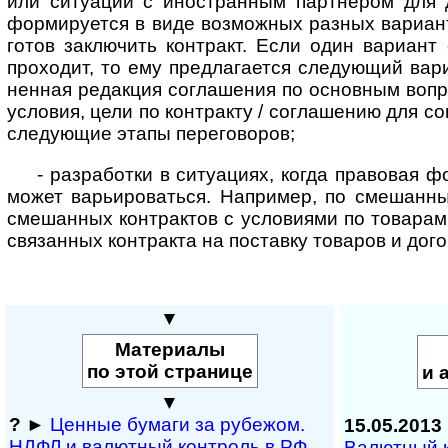
или ситуации с ино­стран­ным партнером для 
форми­руется в виде возможных разных вариант
готов заключить контракт. Если один вариант
проходит, то ему предла­гается следу­ющий вари
ненная редакция соглашения по основным вопр
условия, цели по контракту / согла­шению для с
следующие этапы переговоров;
- разработки в ситуациях, когда правовая ф
может варь­иро­ваться. Например, по смешан­н
смешан­ных контрактов с усло­виями по товарам
связан­ных контракта на поставку товаров и дого
▼
Материалы
по этой странице
и 
▼
?
►
Ценные бумаги за рубежом.
15.05.2013
НДФЛ и ва­лют­ный кон­т­роль в РФ
Валютный к