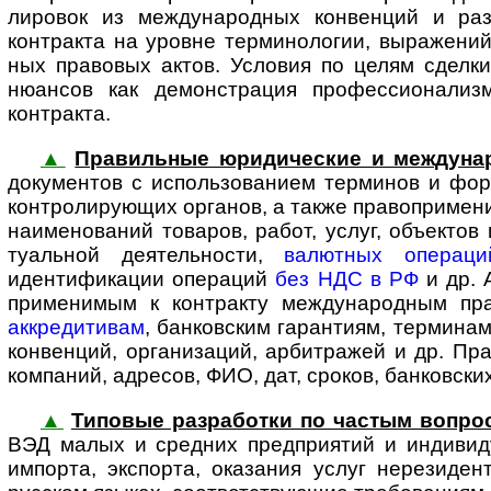
лировок из между­на­род­ных конвенций и ра
контракта на уровне термино­логии, выражений
ных правовых актов. Условия по целям сделк
нюансов как демонстрация профес­сио­на­лиз
контракта.
▲
Правильные юридические и между­на­
доку­мен­тов с исполь­зо­ва­нием терминов и ф
конт­ро­ли­ру­ю­щих органов, а также право­при­ме
наименований товаров, работ, услуг, объектов 
туальной деятель­ности,
валютных операци
идентификации операций
без НДС в РФ
и др. 
применимым к контракту между­на­род­ным пр
аккредитивам
, банковским гарантиям, термина
конвенций, организаций, арбитражей и др. Пра
компаний, адресов, ФИО, дат, сроков, банковски
▲
Типовые разработки по частым вопро
ВЭД малых и средних предприятий и индиви­
импорта, экспорта, оказания услуг нерезиде