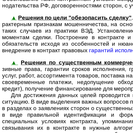
но­да­тель­ства РФ, договоренностями сторон, с
▲
Решения по цели "обезопасить сделку"
рак­тер­ным признакам мошен­ничества, на осн
таких случаев из практики ВЭД. Установлени
моментам сделки. Построение в контракте и
обязательств исходя из особенностей и нюан
внедрение в контракт правовых
гарантий испол
▲
Решения по существенным коммерче
зивные права, гарантии сроков исполнения, г
услуг, работ, ассортимента товаров, поставка на
своевременные платежи, недопу­щение обход
кредит), получение финан­сиро­вание для меропри
Для достижения данных целей проводится юр
ситуацию. В виде выделения важных вопросов по
в разделах о заявлениях сторон о сущест­венных
в виде правиль­ной иденти­фикации и фор
специальных условиях контракта, упоминани
связывания их в контракте в нужные алгори