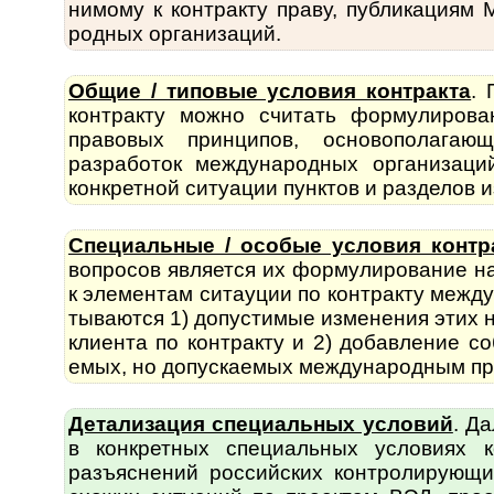
нимому к контракту праву, публикациям М
род­ных орга­ни­заций.
Общие / типовые условия контракта
. 
кон­т­рак­ту можно счи­тать форму­ли­р
правовых прин­ципов, осно­во­по­ла­га
разработок меж­ду­на­род­ных организаци
конкретной ситуации пунктов и разделов и
Специальные / особые условия контр
во­п­ро­сов является их форму­лиро­вание
к элементам ситауции по контракту между­
ты­ва­ются 1) допустимые изменения этих
клиента по контракту и 2) добавление со
емых, но допус­каемых между­народ­ным пр
Детализация специальных условий
. Да
в конк­ретных специ­альных условиях 
разъяс­нений рос­сий­ских контро­лирующ