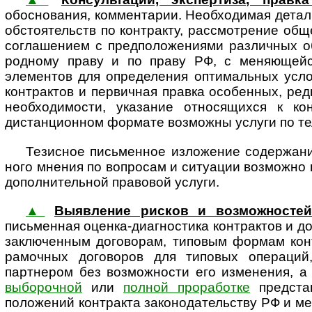
обоснования, комментарии. Необхо­димая детал
обстоя­тельств по контракту, рассмот­рение об
соглашением с предположениями различных об
род­ному праву и по праву РФ, с меняющей
элементов для определения оптимальных усло
контрактов и первичная правка особенных, редк
необходимости, указание относящихся к ко
дистанционном формате возможны услуги по тел
Тезисное письменное изложение содержания
ного мнения по вопросам и ситуации возможно в
допол­ни­тель­ной правовой услуги.
▲
Выявление рисков и возможностей
письменная оценка-диагностика контрактов и до
заключенным договорам, типовым формам конт
рамочных договоров для типовых операций,
партнером без возможности его изменения, 
выборочной
или
полной проработке
представ
положений контракта зако­но­да­тель­ству РФ и ме