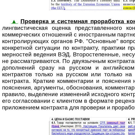
▲
Проверка и системная проработка кон
линг­вис­ти­чес­кая оценка представ­ленного
коммерческих отношений с ино­стран­ным партн
конт­ро­ли­ру­ю­щих органов РФ. "Основные" во
конкретной ситуации по контракту, практики 
мерностей ведения ВЭД. Второстепенные, несу
не рассмат­риваются. По двуязычным контракта
дополнений сразу на русском и английском
контрактов только на русском или только на 
контракта. Краткие комментарии и пояснения 
пояснения, аргументы, обоснования, комментар
правило, выделение изменений исходного контр
его согласовании с клиентом в формате рецен­з
прило­жением контракта для проверки и прорабо