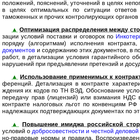
положений, пояснений, уточнений в целях непо
в целях оптимальных по ситуации ответов 
таможенных и прочих конт­ро­ли­ру­ю­щих органов
▲
Оптимизация распределения между сто
за­ции условий поставки и оговорок по
Инкотер
порядку (алгоритмам) исполнения контракта
документов
и содержанию этих документов, в по
работ, в детали­зации условия гарантийного о
нарушений при предъ­явлении претензий и досуд
▲
Использование применимых к контракт
фе­рен­ций. Детали­зация в контракте характе
ждения их кодов по ТН ВЭД. Обоснование усл
передачу прав (лицензий) или взимания НДС в
контракте налоговых льгот по конвенциям РФ 
надлежащих под­твер­жда­ю­щих доку­ментах по э
▲
Повышение имиджа рос­сий­ской сто­
усло­вий о
добросо­вестности и честной деловой
но-­пра­вовые нормы и правила. Воспро­изве­д