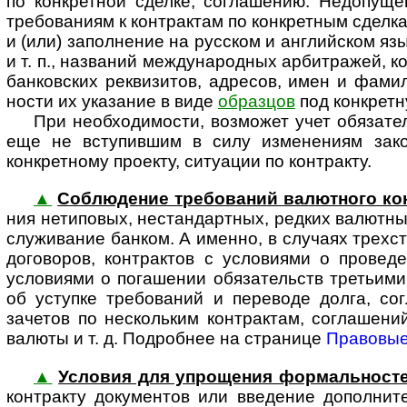
по конкретной сделке, соглашению. Недопущени
требованиям к контрактам по конкретным сделка
и (или) заполнение на русском и английском я
и т. п., названий между­на­род­ных арбитражей, 
банковских реквизитов, адресов, имен и фамил
ности их указание в виде
образцов
под конкретн
При необходимости, возможет учет обяза­те
еще не вступившим в силу изменениям зако­н
конкретному проекту, ситуации по контракту.
▲
Соблюдение требований валютного ко
ния нетиповых, нестандартных, редких валютных 
слу­жи­ва­ние банком. А именно, в случаях тре
договоров, контрактов с условиями о провед
условиями о погашении обязательств третьими
об уступке требований и переводе долга, с
зачетов по нескольким контрактам, соглашен
валюты и т. д. Подробнее на странице
Правовые
▲
Условия для упрощения формальност
кон­т­рак­ту документов или введение дополн