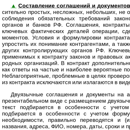
▲
Составление соглашений и документо
си­тель­но простых, неслож­ных, небольших, не
соблюдения обяза­тельных требо­ваний зако­но­
органов и банков РФ. Соглашения, контракт
ключевых фактических деталей операции, сд
моментов. Условия и форму­лировки контракт
упростить их понимание контрагентами, а так
других конт­ро­ли­ру­ю­щих органов РФ. Клю
применимых к контракту законов и правовых акт
род­ных организаций. В контракт допол­нител
как ответы на частые и наиболее вероятные по 
Неблагоприятные, проблемные в целях проверок 
из контракта исключаются или излагаются в вид
Двуязычные соглашения и документы на а
презентабельном виде с размещением двуязычных
текст подбирается в особенности с учетом
подбирается в особенности с учетом формул
необходимости, правильно переводятся и (и
названия, адреса, ФИО, номера, даты, сроки и 