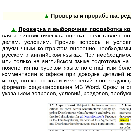
▲
Проверка и проработка, ре
▲
Проверка и выборочная проработка ко
вая и линг­вис­ти­ческая оценка представ­ленн
делам, условиям. Прочие вопросы и услови
двуязычным контрактам внесение необходимых
русском и англий­ском языках. При необходимос
или только на англий­ском языке подго­товка н
пояснения на русском языке по e-mail или бол
комментарии в офисе при доводке деталей и
исходного контракта и изме­нений в после­дующ
формате рецен­зиро­вания MS Word. Сроки и ст
указанием вопросов, условий, разделов, требую