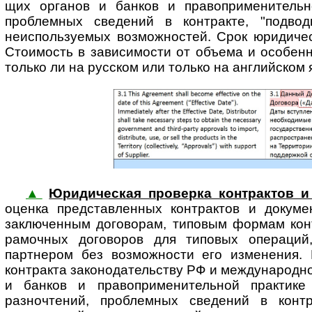
щих органов и банков и право­при­ме­ни­тель
проблемных сведений в контракте, "подвод
неиспользуемых возможностей. Срок юридическ
Стоимость в зависимости от объема и особенн
только ли на русском или только на английском я
▲
Юридическая проверка контрактов и
оценка представ­ленных контрактов и докуме
заключенным договорам, типовым формам конт
рамочных договоров для типовых операций,
партнером без возможности его изменения. В
контракта зако­но­да­тель­ству РФ и между­на­род
и банков и право­при­ме­ни­тель­ной практ
разночтений, проблемных сведений в контр