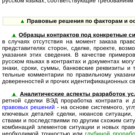
русском языках, соот­вет­ст­ву­ю­щие требовани
▲
Правовые решения по факторам и особ
▲
Образцы контрактов под конкретные с
в случаях отсут­ствия на момент заказа прав
предста­вителях сторон, сделке, проекте, возм
указания этих сведения. В качестве примеро
русском языках в контрактах и документах могу
знаки, сроки, суммы, банковские реквизиты и т
тельные комментарии по правильному указанию
доверенностей и прочих иденти­фика­ци­онных с
▲
Аналитические аспекты разработок ус
ретной сделки ВЭД прора­ботка контракта и
правовых решений
- на основе системного, уг
ключевых деталей сделки, нюансов ситуации, 
ствами и последствиями по другим схожим сит
комбинаций элементов ситуации и новых прав
необходимой точностью или
глубиной прорабо