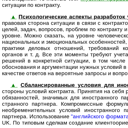
ситуации по контракту.
▲
Психологические аспекты разработок 
пра­вовая сторона ситуации в связи с контракт
целей, задач, вопросов, проблем по контракту 
уровне. Можно сказать, на уровне челове­ческо
национальных и эмоцио­нальных особенностей,
практики деловых отношений, требований к
органов и т. д. Все эти моменты требуют учет
решений в конкретной ситуации, в том числе 
обосно­вания и аргумен­тации нужных условий в
качестве ответов на вероятные запросы и вопросы
▲
Сбалансированные условия для ино­
стороны условий контракта. Принятия на себя р
обязанностей, значимых для ино­стран­ного п
стран­ного партнера. Компро­мис­сные форму
необре­мени­тельных условий ино­стран­ного
партнера. Использование
"английского формат
UK. По типовым сделкам создание клиенто­ориен