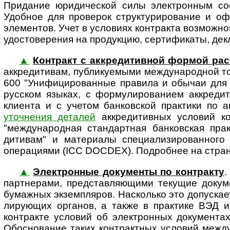
Придание юридической силы электронным со
Удобное для проверок структурирование и о
элементов. Учет в условиях контракта возможн
удостоверения на продукцию, сертификаты, декл
▲
Контракт с аккредитивной формой рас
аккре­ди­ти­вам, публикуемыми между­на­род­но
600 "Унифи­циро­ванные правила и обычаи для 
русском языках, с формули­рованием аккреди
клиента и с учетом банковской практики по 
уточнения деталей
аккредитивных условий ко
"между­на­род­ная стандартная банковская пр
дитивам" и материалы спе­ци­а­ли­зи­ро­ван­
операциями (ICC DOCDEX). Подробнее на стра
▲
Электронные документы по контракту
.
партнерами, представ­ляющими текущие докум
бумажных экземпляров. Насколько это допускаетс
ли­ру­ю­щих органов, а также в практике ВЭД и 
контракте условий об электронных документа
Обосно­вание таких контрактных условий между