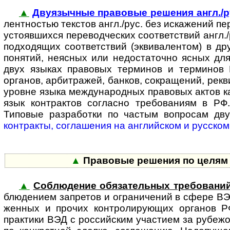
▲
Двуязычные правовые решения англ./р
лен­т­нос­тью текстов англ./рус. без искажений п
устояв­шихся пере­вод­ческих соответствий англ
под­ходящих соответствий (эквивалентом) в др
понятий, неясных или недоста­точно ясных дл
двух языках правовых терминов и терминов В
органов, арбитражей, банков, сокращений, рекви
уровне языка между­народных правовых актов ка
язык контрактов согласно требо­ваниям в РФ.
Типовые разработки по частым вопросам дв
контракты, соглашения на англий­ском и русском
▲
Правовые решения по целям и
▲
Соблюдение обязательных требовани
блю­де­ни­ем запретов и ограни­чений в сфере В
женных и прочих конт­ро­ли­ру­ю­щих органов Р
практики ВЭД с рос­сий­ским участием за рубеж