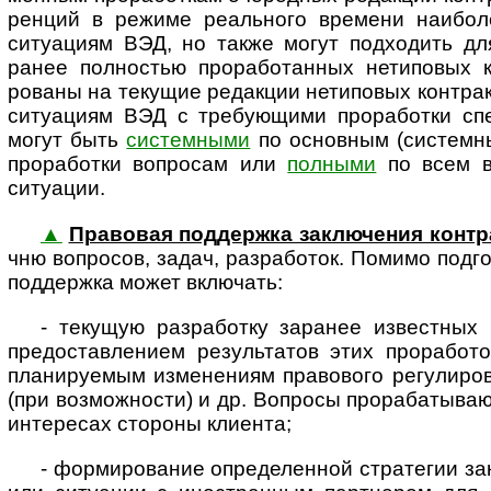
ренций в режиме реаль­ного времени наибол
ситуациям ВЭД, но также могут подходить для
ранее полностью прорабо­танных нетиповых 
рованы на текущие редакции нетиповых контрак
ситуациям ВЭД с требующими прора­ботки спец
могут быть
системными
по основным (системн
проработки вопросам или
полными
по всем во
ситуации.
▲
Правовая поддержка заклю­чения конт­
чню воп­росов, задач, разра­боток. Помимо подго­
под­держка может включать:
- текущую разработку заранее известных 
предо­став­лением резуль­татов этих проработ
плани­руемым изме­нениям право­вого регули­ро
(при возможности) и др. Вопросы прораба­тываю
интересах стороны клиента;
- формирование определенной стратегии закл