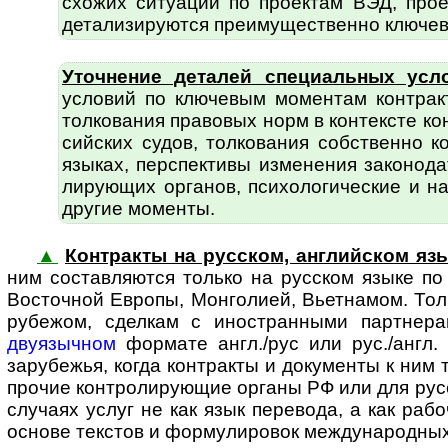
схожих ситуаций по проектам ВЭД, про
детали­зируются пре­иму­щест­вен­но ключ
Уточнение деталей специальных усл
условий по ключевым моментам контракт
толко­вания правовых норм в контексте к
сий­ских судов, толкования собственно 
языках, перспективы изменения законо­д
лирующих органов, психоло­гические и на
другие моменты.
▲
Контракты на русском, английском язы
ним состав­ляются только на русском языке п
Восточной Европы, Монголией, Вьетнамом. То
рубежом, сделкам с ино­стран­ными парт­не
двуязычном
формате англ./рус или рус./англ. 
зарубежья, когда контракты и документы к ним т
прочие контро­ли­рующие органы РФ или для русс
случаях услуг не как язык перевода, а как рабо
основе текстов и форму­ли­ровок междуна­родны