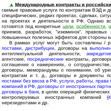
▲
Международные контракты и рос­сий­ск
га­е­мые пра­во­вые услуги по контрактам ВЭД и
специфических, редких проектах, сделках, ситу
на проектах и деятельности в РФ. Однако в
готовятся под конкретные
цели
,
особенности
,
о
приемов, разработок, "изюминок", правовы
повышенных полезных эффектов для стороны кли
В рамках услуг могут быть составлены / ра
поставки
,
дистрибуции
, договоры на
выполнен
интеллектуальной деятельности,
аккредити
агентские,
посреднические
контракты, договоры
соглашения о намерениях, о сотрудничестве
договоры, меморандумы о понимании, об уре
контрактам и т. д., договоры и документы 
поставки без ввоза в РФ
,
услуги, работы, права
компаний в РФ
,
договоры от иностранных партн
договоры в банк
, в целях операций физических
контролируемых иностранных компаний (
нерезидентами и др.