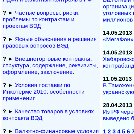
организаци
?
►
Частые вопросы, рис­ки,
уголовных 
проблемы по конт­рактам и
миллионов
проектам ВЭД
14.05.2013
?
►
Ясные объяснения и решения
«МегаФон»
правовых вопросов ВЭД
14.05.2013
?
►
Внешнеторговые контракты:
Хабаровск
структура, содержание, реквизиты,
контрабанд
оформление, заключение.
11.05.2013
?
►
Условия поставки по
В Таможен
Инкотермс 2010: осо­бен­нос­ти
украинскую
применения
28.04.2013
?
►
Качество товаров в условиях
Из РФ чер
контракта ВЭД
выведено б
?
►
Валютно-финансовые условия
1
2
3
4
5
6