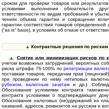
сроком для проверки товаров или результатов 
условиями выполнения обязательств дру
ответственности по видам требований и убытко
чениях объема гарантии и сокращении колич
гарантии соответствия товаров определенной ц
("as is" basis), в условиях об отказе от ответ­с
▲
Контрактные решения по рискам 
▲
Снятие или минимизация рисков по к
учетом воз­мож­ных затруд­нений, вероятных с
риска штрафа 75-100% по
репатриации валют
поставкам товаров, передачам прав (лицензий)
при проведении по нему нетиповых валют
рубежом
,
валютным зачетам
и др.). Соблюд
Обоснование условиями контракта таможенн
контракта условиями о подтверж­дающих док
Обоснование налоговых (не)удержаний из пла
названий, адресов, реквизитов на русском и ан