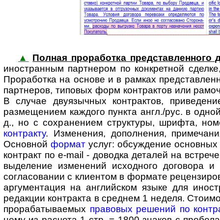
▲
Полная проработка представленного д
ино­стран­ным партнером по конк­ретной сдел
Проработка на основе и в рамках представленно
партнеров, типовых форм контрактов или рамоч
В случае двуязычных контрактов, приведени
размещением каждого пункта англ./рус. в одной
д., но с сохранением структуры, шрифта, но
контракту
. Изменения, дополнения, примеча
Основной
формат
услуг: обсуждение основных
контракт по e-mail - доводка деталей на встре
выделение изменений исходного договора и
согласовании с клиентом в формате рецензиро
аргументация на английском языке для ино­ст
редакции контракта в среднем 1 неделя. Стоимо
прорабатываемых
правовых решений по контр
нему из расчета 1 стр. = 1800 знаков с пробела