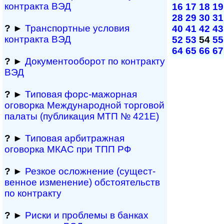
контракта ВЭД
16
17
18
19
28
29
30
31
?
►
Транспортные условия
40
41
42
43
контракта ВЭД
52
53
54
55
64
65
66
67
?
►
Документооборот по контракту
ВЭД
?
►
Типовая форс-мажор­ная
оговорка Междуна­род­ной торговой
палаты (публикация МТП № 421Е)
?
►
Типовая арбитражная
оговорка МКАС при ТПП РФ
?
►
Резкое осложнение (сущест­
вен­ное измене­ние) обсто­ятельств
по контракту
?
►
Риски и проблемы в банках