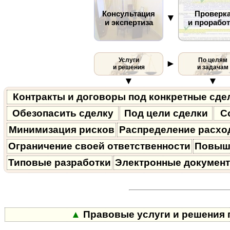
Консультация
Проверк
▼
и экспертиза
и проработ
Услуги
По целям
►
и решения
и задачам
▼
▼
Контракты и договоры под конкретные сде
Обезопасить сделку
Под цели сделки
С
Минимизация рисков
Распределение расхо
Ограничение своей ответственности
Повыш
Типовые разработки
Электронные докумен
▲
Правовые услуги и решения п