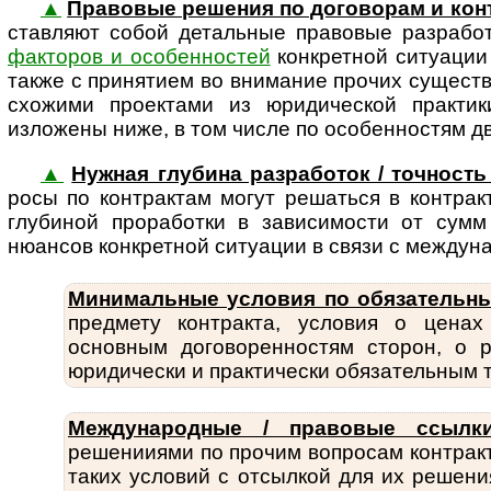
▲
Правовые решения по договорам и кон
став­ляют собой деталь­ные правовые разрабо
факторов и особенностей
конкретной ситуации 
также с принятием во внимание прочих сущес
схожими проектами из юридической практи
изложены ниже, в том числе по особенностям 
▲
Нужная глубина разработок / точность 
росы по конт­рак­там могут решаться в контра
глубиной проработки в зависимости от сумм
нюансов конкретной ситуации в связи с междун
Минимальные условия по обязательн
пред­мету конт­ракта, условия о цена
основным дого­во­рен­нос­тям сторон, 
юридически и практически обяза­тельным т
Международные / правовые ссылки
решенииями по прочим вопросам контракт
таких условий с отсылкой для их решени