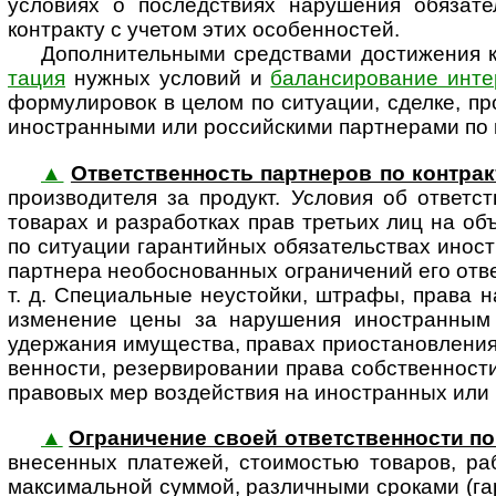
условиях о последствиях нарушения обязат
контракту с учетом этих особенностей.
Дополнительными средствами достижения к
тация
нужных условий и
балансирование инте
формулировок в целом по ситуации, сделке, пр
ино­стран­ными или рос­сий­скими партнерами по 
▲
Ответственность партнеров по контрак
про­из­во­ди­теля за продукт. Условия об отве
товарах и разработках прав третьих лиц на объ
по ситуации гарантийных обязательствах ино­ст
партнера необо­сно­ван­ных ограни­чений его от
т. д. Специальные неустойки, штрафы, права н
изменение цены за нарушения ино­стран­ным
удержания имущества, правах приостановления о
венности, резервировании права собственности
правовых мер воздействия на ино­стран­ных или 
▲
Ограничение своей ответст­вен­ности по
внесенных платежей, стоимостью товаров, раб
макси­мальной суммой, различными сроками (га