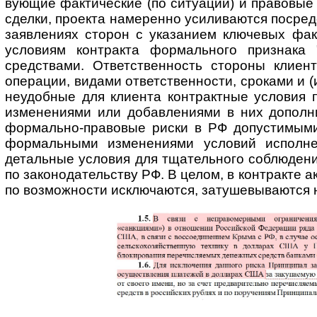
ву­ю­щие факти­ческие (по ситуации) и правовы
сделки, проекта намеренно усили­ваются посред
заявлениях сторон с указанием ключевых факти
условиям контракта формаль­ного признака 
средствами. Ответст­венность стороны клиен
операции, видами ответственности, сроками и (
неудобные для клиента конт­рактные условия 
изменениями или добав­лениями в них допол­н
формаль­но-пра­вовые риски в РФ допустимыми
формаль­ными измене­ниями условий испол­нен
детальные условия для тщатель­ного соблюден
по зако­но­да­тель­ству РФ. В целом, в контракте 
по возможности исключаются, затуше­выва­ются н