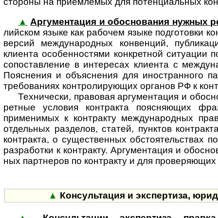
стороны на приемлемых для потенци­альных кон
▲
Аргументация и обоснования нужных р
лий­ском языке как рабочем языке подготовки к
версий между­на­род­ных конвенций, публикац
клиента особенностями конкретной ситуации п
сопоставление в интересах клиента с между­на
Пояснения и объяснения для ино­стран­ного па
требованиях конт­ро­ли­ру­ю­щих органов РФ к ко
Технически, правовая аргументация и обосно
рет­ные условия контракта поясняющих фра
применимых к контракту между­на­род­ных прав
отдельных разделов, статей, пунктов контракт
контракта, о существенных обстоя­тельствах по
разработки к контракту. Аргумен­тация и обосн
ных партнеров по контракту и для прове­ряющих и
▲
Консультация и экспертиза, юри
▲
Консультации, экспертиза, правк