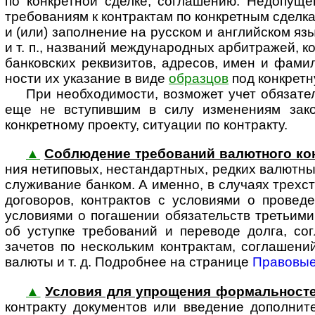
по конкретной сделке, соглашению. Недопущени
требованиям к контрактам по конкретным сделка
и (или) заполнение на русском и английском я
и т. п., названий между­на­род­ных арбитражей, 
банковских реквизитов, адресов, имен и фамил
ности их указание в виде
образцов
под конкретн
При необходимости, возможет учет обяза­те
еще не вступившим в силу изменениям зако­н
конкретному проекту, ситуации по контракту.
▲
Соблюдение требований валютного ко
ния нетиповых, нестандартных, редких валютных 
слу­жи­ва­ние банком. А именно, в случаях тре
договоров, контрактов с условиями о провед
условиями о погашении обязательств третьими
об уступке требований и переводе долга, с
зачетов по нескольким контрактам, соглашен
валюты и т. д. Подробнее на странице
Правовые
▲
Условия для упрощения формальност
кон­т­рак­ту документов или введение дополн