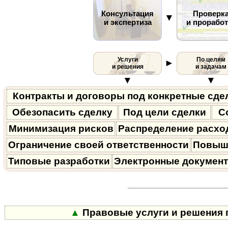
Консультация
Проверк
▼
и экспертиза
и проработ
Услуги
По целям
►
и решения
и задачам
▼
▼
Контракты и договоры под конкретные сде
Обезопасить сделку
Под цели сделки
С
Минимизация рисков
Распределение расхо
Ограничение своей ответственности
Повыш
Типовые разработки
Электронные докумен
▲
Правовые услуги и решения п