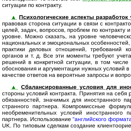
ситуации по контракту.
▲
Психологические аспекты разработок 
пра­вовая сторона ситуации в связи с контракт
целей, задач, вопросов, проблем по контракту 
уровне. Можно сказать, на уровне челове­ческо
национальных и эмоцио­нальных особенностей,
практики деловых отношений, требований к
органов и т. д. Все эти моменты требуют учет
решений в конкретной ситуации, в том числе 
обосно­вания и аргумен­тации нужных условий в
качестве ответов на вероятные запросы и вопросы
▲
Сбалансированные условия для ино­
стороны условий контракта. Принятия на себя р
обязанностей, значимых для ино­стран­ного п
стран­ного партнера. Компро­мис­сные форму
необре­мени­тельных условий ино­стран­ного
партнера. Использование
"английского формат
UK. По типовым сделкам создание клиенто­ориен