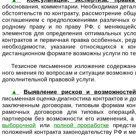
обоснования, комментарии. Необхо­димая детал
обстоя­тельств по контракту, рассмот­рение об
соглашением с предположениями различных об
род­ному праву и по праву РФ, с меняющей
элементов для определения оптимальных усло
контрактов и первичная правка особенных, редк
необходимости, указание относящихся к ко
дистанционном формате возможны услуги по тел
Тезисное письменное изложение содержания
ного мнения по вопросам и ситуации возможно в
допол­ни­тель­ной правовой услуги.
▲
Выявление рисков и возможностей
письменная оценка-диагностика контрактов и до
заключенным договорам, типовым формам конт
рамочных договоров для типовых операций,
партнером без возможности его изменения, 
выборочной
или
полной проработке
представ
положений контракта зако­но­да­тель­ству РФ и ме