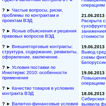
операциям 
?
►
Частые вопросы, рис­ки,
проблемы по конт­рактам и
21.06.2013
проектам ВЭД
Раскрыта с
сухофрукто
?
►
Ясные объяснения и решения
занижение
правовых вопросов ВЭД
стоимости
?
►
Внешнеторговые контракты:
19.06.2013
структура, содержание, реквизиты,
Вывод сред
оформление, заключение.
схемы фикт
Белорусси
?
►
Условия поставки по
Инкотермс 2010: осо­бен­нос­ти
19.06.2013
применения
Повышение
операциям 
?
►
Качество товаров в условиях
контракта ВЭД
18.06.2013
Сибирская 
?
►
Валютно-финансовые условия
выявила ф