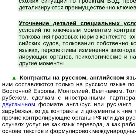
схожих ситуаций по проектам ВЭД, про
детали­зируются пре­иму­щест­вен­но ключ
Уточнение деталей специальных усл
условий по ключевым моментам контракт
толко­вания правовых норм в контексте к
сий­ских судов, толкования собственно 
языках, перспективы изменения законо­д
лирующих органов, психоло­гические и на
другие моменты.
▲
Контракты на русском, английском язы
ним состав­ляются только на русском языке п
Восточной Европы, Монголией, Вьетнамом. То
рубежом, сделкам с ино­стран­ными парт­не
двуязычном
формате англ./рус или рус./англ. 
зарубежья, когда контракты и документы к ним т
прочие контро­ли­рующие органы РФ или для русс
случаях услуг не как язык перевода, а как рабо
основе текстов и форму­ли­ровок междуна­родны