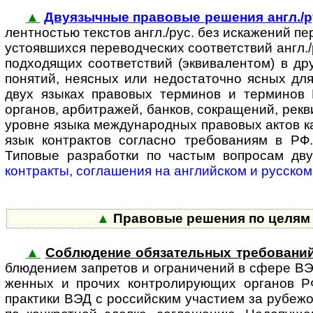
▲
Двуязычные правовые решения англ./р
лен­т­нос­тью текстов англ./рус. без искажений п
устояв­шихся пере­вод­ческих соответствий англ
под­ходящих соответствий (эквивалентом) в др
понятий, неясных или недоста­точно ясных дл
двух языках правовых терминов и терминов В
органов, арбитражей, банков, сокращений, рекви
уровне языка между­народных правовых актов ка
язык контрактов согласно требо­ваниям в РФ.
Типовые разработки по частым вопросам дв
контракты, соглашения на англий­ском и русском
▲
Правовые решения по целям и
▲
Соблюдение обязательных требовани
блю­де­ни­ем запретов и ограни­чений в сфере В
женных и прочих конт­ро­ли­ру­ю­щих органов Р
практики ВЭД с рос­сий­ским участием за рубеж