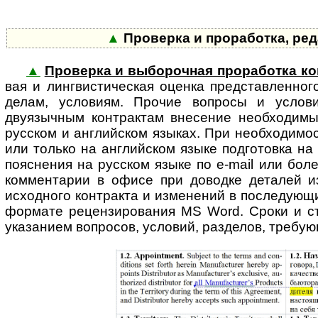
▲
Проверка и проработка, ре
▲
Проверка и выборочная проработка ко
вая и линг­вис­ти­ческая оценка представ­ленн
делам, условиям. Прочие вопросы и услови
двуязычным контрактам внесение необходимых
русском и англий­ском языках. При необходимос
или только на англий­ском языке подго­товка н
пояснения на русском языке по e-mail или бол
комментарии в офисе при доводке деталей и
исходного контракта и изме­нений в после­дующ
формате рецен­зиро­вания MS Word. Сроки и ст
указанием вопросов, условий, разделов, требую