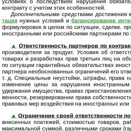
условиях о последствиях нарушения обязат
контракту с учетом этих особенностей.
Дополнительными средствами достижения к
тация
нужных условий и
балансирование инте
формулировок в целом по ситуации, сделке, пр
ино­стран­ными или рос­сий­скими партнерами по 
▲
Ответственность партнеров по контрак
про­из­во­ди­теля за продукт. Условия об отве
товарах и разработках прав третьих лиц на объ
по ситуации гарантийных обязательствах ино­ст
партнера необо­сно­ван­ных ограни­чений его от
т. д. Специальные неустойки, штрафы, права н
изменение цены за нарушения ино­стран­ным
удержания имущества, правах приостановления о
венности, резервировании права собственности
правовых мер воздействия на ино­стран­ных или 
▲
Ограничение своей ответст­вен­ности по
внесенных платежей, стоимостью товаров, раб
макси­мальной суммой, различными сроками (га