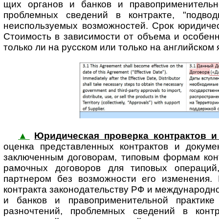
щих органов и банков и право­при­ме­ни­тель
проблемных сведений в контракте, "подвод
неиспользуемых возможностей. Срок юридическ
Стоимость в зависимости от объема и особенн
только ли на русском или только на английском я
▲
Юридическая проверка контрактов и
оценка представ­ленных контрактов и докуме
заключенным договорам, типовым формам конт
рамочных договоров для типовых операций,
партнером без возможности его изменения. В
контракта зако­но­да­тель­ству РФ и между­на­род
и банков и право­при­ме­ни­тель­ной практ
разночтений, проблемных сведений в контр