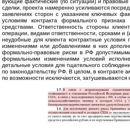
ву­ю­щие факти­ческие (по ситуации) и правовы
сделки, проекта намеренно усили­ваются посред
заявлениях сторон с указанием ключевых факти
условиям контракта формаль­ного признака 
средствами. Ответст­венность стороны клиен
операции, видами ответственности, сроками и (
неудобные для клиента конт­рактные условия 
изменениями или добав­лениями в них допол­н
формаль­но-пра­вовые риски в РФ допустимыми
формаль­ными измене­ниями условий испол­нен
детальные условия для тщатель­ного соблюден
по зако­но­да­тель­ству РФ. В целом, в контракте 
по возможности исключаются, затуше­выва­ются н