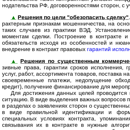
но­да­тель­ства РФ, договоренностями сторон, с
▲
Решения по цели "обезопасить сделку"
рак­тер­ным признакам мошен­ничества, на осн
таких случаев из практики ВЭД. Установлени
моментам сделки. Построение в контракте и
обязательств исходя из особенностей и нюан
внедрение в контракт правовых
гарантий испол
▲
Решения по существенным коммерче
зивные права, гарантии сроков исполнения, г
услуг, работ, ассортимента товаров, поставка на
своевременные платежи, недопу­щение обход
кредит), получение финан­сиро­вание для меропри
Для достижения данных целей проводится юр
ситуацию. В виде выделения важных вопросов по
в разделах о заявлениях сторон о сущест­венных
в виде правиль­ной иденти­фикации и фор
специальных условиях контракта, упоминани
связывания их в контракте в нужные алгори