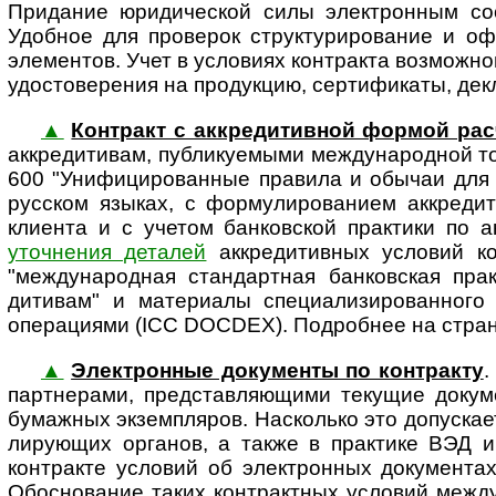
Придание юридической силы электронным со
Удобное для проверок структурирование и о
элементов. Учет в условиях контракта возможн
удостоверения на продукцию, сертификаты, декл
▲
Контракт с аккредитивной формой рас
аккре­ди­ти­вам, публикуемыми между­на­род­но
600 "Унифи­циро­ванные правила и обычаи для 
русском языках, с формули­рованием аккреди
клиента и с учетом банковской практики по 
уточнения деталей
аккредитивных условий ко
"между­на­род­ная стандартная банковская пр
дитивам" и материалы спе­ци­а­ли­зи­ро­ван­
операциями (ICC DOCDEX). Подробнее на стра
▲
Электронные документы по контракту
.
партнерами, представ­ляющими текущие докум
бумажных экземпляров. Насколько это допускаетс
ли­ру­ю­щих органов, а также в практике ВЭД и 
контракте условий об электронных документа
Обосно­вание таких контрактных условий между