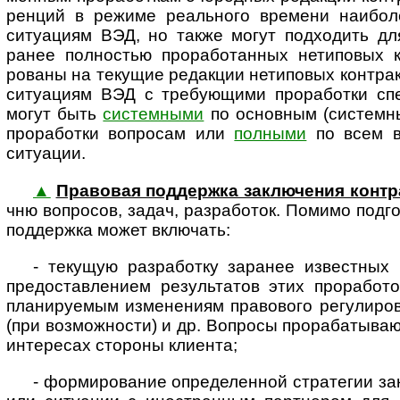
ренций в режиме реаль­ного времени наибол
ситуациям ВЭД, но также могут подходить для
ранее полностью прорабо­танных нетиповых 
рованы на текущие редакции нетиповых контрак
ситуациям ВЭД с требующими прора­ботки спец
могут быть
системными
по основным (системн
проработки вопросам или
полными
по всем во
ситуации.
▲
Правовая поддержка заклю­чения конт­
чню воп­росов, задач, разра­боток. Помимо подго­
под­держка может включать:
- текущую разработку заранее известных 
предо­став­лением резуль­татов этих проработ
плани­руемым изме­нениям право­вого регули­ро
(при возможности) и др. Вопросы прораба­тываю
интересах стороны клиента;
- формирование определенной стратегии закл