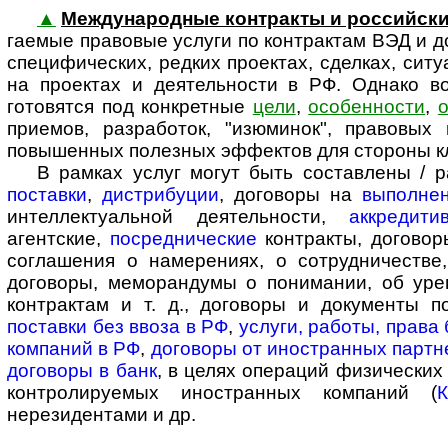
▲
Международные контракты и рос­сий­ск
га­е­мые пра­во­вые услуги по контрактам ВЭД и
специфических, редких проектах, сделках, ситу
на проектах и деятельности в РФ. Однако в
готовятся под конкретные
цели
,
особенности
,
о
приемов, разработок, "изюминок", правовы
повышенных полезных эффектов для стороны кли
В рамках услуг могут быть составлены / ра
поставки
,
дистрибуции
, договоры на
выполнен
интеллектуальной деятельности,
аккредити
агентские,
посреднические
контракты, договоры
соглашения о намерениях, о сотрудничестве
договоры, меморандумы о понимании, об уре
контрактам и т. д., договоры и документы 
поставки без ввоза в РФ
,
услуги, работы, права
компаний в РФ
,
договоры от иностранных партн
договоры в банк
, в целях операций физических
контролируемых иностранных компаний (
нерезидентами и др.