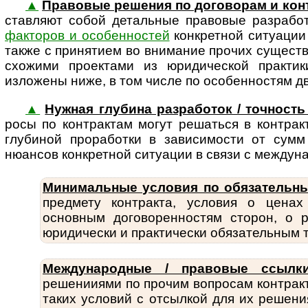
▲
Правовые решения по договорам и кон
став­ляют собой деталь­ные правовые разрабо
факторов и особенностей
конкретной ситуации 
также с принятием во внимание прочих сущес
схожими проектами из юридической практи
изложены ниже, в том числе по особенностям 
▲
Нужная глубина разработок / точность 
росы по конт­рак­там могут решаться в контра
глубиной проработки в зависимости от сумм
нюансов конкретной ситуации в связи с междун
Минимальные условия по обязательн
пред­мету конт­ракта, условия о цена
основным дого­во­рен­нос­тям сторон, 
юридически и практически обяза­тельным т
Международные / правовые ссылки
решенииями по прочим вопросам контракт
таких условий с отсылкой для их решени