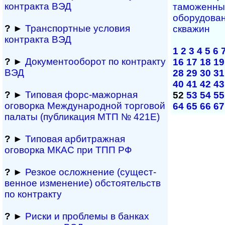
контракта ВЭД
таможенны
оборудован
?
►
Транспортные условия
скважин
контракта ВЭД
1
2
3
4
5
6
?
►
Документооборот по контракту
16
17
18
19
ВЭД
28
29
30
31
40
41
42
43
?
►
Типовая форс-мажор­ная
52
53
54
55
оговорка Междуна­род­ной торговой
64
65
66
67
палаты (публикация МТП № 421Е)
?
►
Типовая арбитражная
оговорка МКАС при ТПП РФ
?
►
Резкое осложнение (сущест­
вен­ное измене­ние) обсто­ятельств
по контракту
?
►
Риски и проблемы в банках