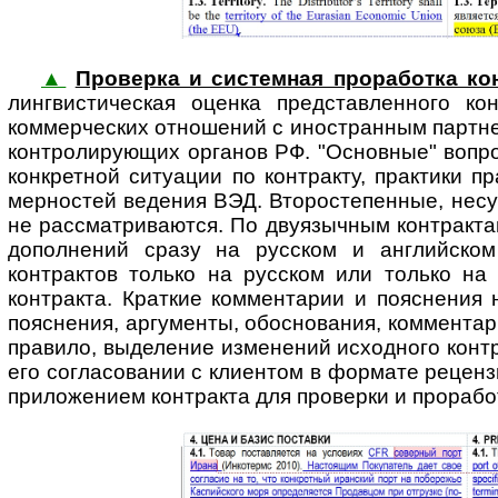
▲
Проверка и системная проработка кон
линг­вис­ти­чес­кая оценка представ­ленного
коммерческих отношений с ино­стран­ным партн
конт­ро­ли­ру­ю­щих органов РФ. "Основные" во
конкретной ситуации по контракту, практики 
мерностей ведения ВЭД. Второстепенные, несу
не рассмат­риваются. По двуязычным контракта
дополнений сразу на русском и английском
контрактов только на русском или только на 
контракта. Краткие комментарии и пояснения 
пояснения, аргументы, обоснования, комментар
правило, выделение изменений исходного контр
его согласовании с клиентом в формате рецен­з
прило­жением контракта для проверки и прорабо