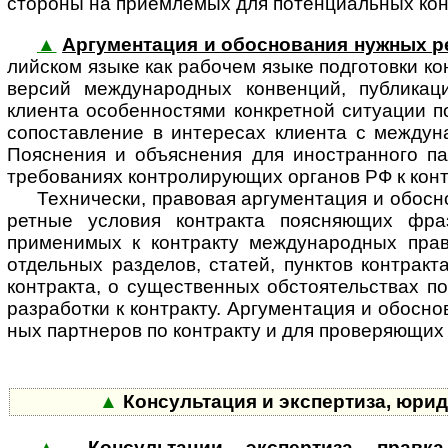
стороны на приемлемых для потенци­альных кон
▲
Аргументация и обоснования нужных р
лий­ском языке как рабочем языке подготовки к
версий между­на­род­ных конвенций, публикац
клиента особенностями конкретной ситуации п
сопоставление в интересах клиента с между­на
Пояснения и объяснения для ино­стран­ного па
требованиях конт­ро­ли­ру­ю­щих органов РФ к ко
Технически, правовая аргументация и обосно
рет­ные условия контракта поясняющих фра
применимых к контракту между­на­род­ных прав
отдельных разделов, статей, пунктов контракт
контракта, о существенных обстоя­тельствах по
разработки к контракту. Аргумен­тация и обосн
ных партнеров по контракту и для прове­ряющих и
▲
Консультация и экспертиза, юри
▲
Консультации, экспертиза, правк