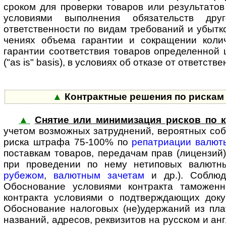
сроком для проверки товаров или результатов 
условиями выполнения обязательств дру
ответственности по видам требований и убытко
чениях объема гарантии и сокращении колич
гарантии соответствия товаров определенной ц
("as is" basis), в условиях об отказе от ответ­с
▲
Контрактные решения по рискам 
▲
Снятие или минимизация рисков по к
учетом воз­мож­ных затруд­нений, вероятных с
риска штрафа 75-100% по
репатриации валют
поставкам товаров, передачам прав (лицензий)
при проведении по нему нетиповых валют
рубежом
,
валютным зачетам
и др.). Соблюд
Обоснование условиями контракта таможенн
контракта условиями о подтверж­дающих док
Обоснование налоговых (не)удержаний из пла
названий, адресов, реквизитов на русском и ан