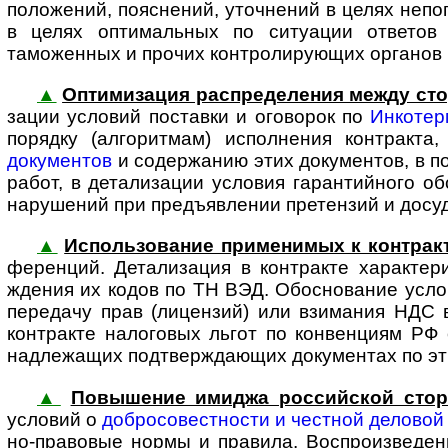
положений, пояснений, уточнений в целях непо
в целях оптимальных по ситуации ответов 
таможенных и прочих конт­ро­ли­ру­ю­щих органов
▲
Оптимизация распределения между сто
за­ции условий поставки и оговорок по
Инкотер
порядку (алгоритмам) исполнения контракта
документов
и содержанию этих документов, в по
работ, в детали­зации условия гарантийного о
нарушений при предъ­явлении претензий и досуд
▲
Использование применимых к контракт
фе­рен­ций. Детали­зация в контракте характе
ждения их кодов по ТН ВЭД. Обоснование усл
передачу прав (лицензий) или взимания НДС в
контракте налоговых льгот по конвенциям РФ 
надлежащих под­твер­жда­ю­щих доку­ментах по э
▲
Повышение имиджа рос­сий­ской сто­
усло­вий о
добросо­вестности и честной деловой
но-­пра­вовые нормы и правила. Воспро­изве­д