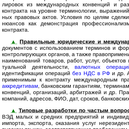
лировок из между­на­род­ных конвенций и ра
контракта на уровне термино­логии, выражений
ных правовых актов. Условия по целям сделк
нюансов как демонстрация профес­сио­на­лиз
контракта.
▲
Правильные юридические и между­на­
доку­мен­тов с исполь­зо­ва­нием терминов и ф
конт­ро­ли­ру­ю­щих органов, а также право­при­ме
наименований товаров, работ, услуг, объектов 
туальной деятель­ности,
валютных операци
идентификации операций
без НДС в РФ
и др. 
применимым к контракту между­на­род­ным пр
аккредитивам
, банковским гарантиям, термина
конвенций, организаций, арбитражей и др. Пра
компаний, адресов, ФИО, дат, сроков, банковски
▲
Типовые разработки по частым вопро
ВЭД малых и средних предприятий и индиви­
импорта, экспорта, оказания услуг нерезиде