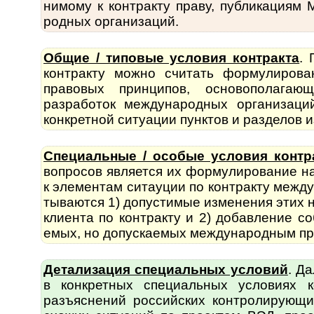
нимому к контракту праву, публикациям М
род­ных орга­ни­заций.
Общие / типовые условия контракта
. 
кон­т­рак­ту можно счи­тать форму­ли­р
правовых прин­ципов, осно­во­по­ла­га
разработок меж­ду­на­род­ных организаци
конкретной ситуации пунктов и разделов и
Специальные / особые условия контр
во­п­ро­сов является их форму­лиро­вание
к элементам ситауции по контракту между­
ты­ва­ются 1) допустимые изменения этих
клиента по контракту и 2) добавление со
емых, но допус­каемых между­народ­ным пр
Детализация специальных условий
. Да
в конк­ретных специ­альных условиях 
разъяс­нений рос­сий­ских контро­лирующ