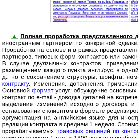
▲
Полная проработка представленного д
ино­стран­ным партнером по конк­ретной сдел
Проработка на основе и в рамках представленно
партнеров, типовых форм контрактов или рамоч
В случае двуязычных контрактов, приведени
размещением каждого пункта англ./рус. в одной
д., но с сохранением структуры, шрифта, но
контракту
. Изменения, дополнения, примеча
Основной
формат
услуг: обсуждение основных
контракт по e-mail - доводка деталей на встре
выделение изменений исходного договора и
согласовании с клиентом в формате рецензиро
аргументация на английском языке для ино­ст
редакции контракта в среднем 1 неделя. Стоимо
прорабатываемых
правовых решений по контр
нему из расчета 1 стр. = 1800 знаков с пробела