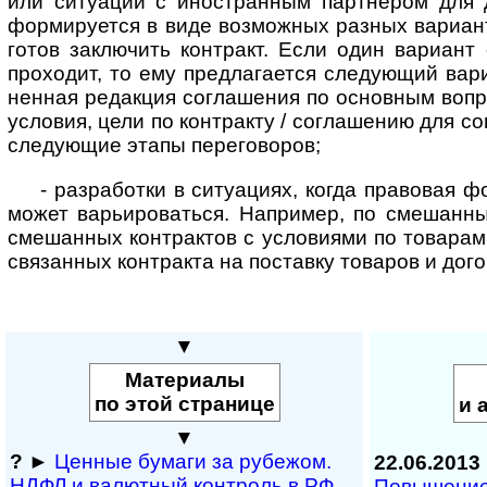
или ситуации с ино­стран­ным партнером для 
форми­руется в виде возможных разных вариант
готов заключить контракт. Если один вариант
проходит, то ему предла­гается следу­ющий вари
ненная редакция соглашения по основным вопр
условия, цели по контракту / согла­шению для с
следующие этапы переговоров;
- разработки в ситуациях, когда правовая ф
может варь­иро­ваться. Например, по смешан­н
смешан­ных контрактов с усло­виями по товарам
связан­ных контракта на поставку товаров и дого
▼
Материалы
по этой странице
и 
▼
?
►
Ценные бумаги за рубежом.
22.06.2013
НДФЛ и ва­лют­ный кон­т­роль в РФ
Повышение