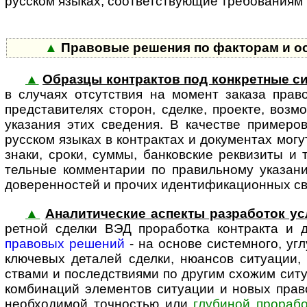
русском языках, соот­вет­ст­ву­ю­щие требовани
▲
Правовые решения по факторам и особ
▲
Образцы контрактов под конкретные с
в случаях отсут­ствия на момент заказа прав
предста­вителях сторон, сделке, проекте, возм
указания этих сведения. В качестве примеро
русском языках в контрактах и документах могу
знаки, сроки, суммы, банковские реквизиты и т
тельные комментарии по правильному указанию
доверенностей и прочих иденти­фика­ци­онных с
▲
Аналитические аспекты разработок ус
ретной сделки ВЭД прора­ботка контракта и
правовых решений
- на основе системного, уг
ключевых деталей сделки, нюансов ситуации, 
ствами и последствиями по другим схожим сит
комбинаций элементов ситуации и новых прав
необходимой точностью или
глубиной прорабо