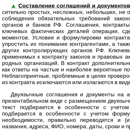
▲
Составление соглашений и документо
си­тель­но простых, неслож­ных, небольших, не
соблюдения обяза­тельных требо­ваний зако­но­
органов и банков РФ. Соглашения, контракт
ключевых фактических деталей операции, сд
моментов. Условия и форму­лировки контракт
упростить их понимание контрагентами, а так
других конт­ро­ли­ру­ю­щих органов РФ. Клю
применимых к контракту законов и правовых акт
род­ных организаций. В контракт допол­нител
как ответы на частые и наиболее вероятные по 
Неблагоприятные, проблемные в целях проверок 
из контракта исключаются или излагаются в вид
Двуязычные соглашения и документы на а
презентабельном виде с размещением двуязычных
текст подбирается в особенности с учетом
подбирается в особенности с учетом формул
необходимости, правильно переводятся и (и
названия, адреса, ФИО, номера, даты, сроки и 