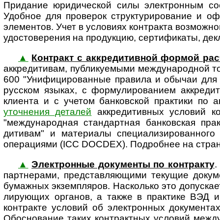
Придание юридической силы электронным со
Удобное для проверок структурирование и о
элементов. Учет в условиях контракта возможн
удостоверения на продукцию, сертификаты, декл
▲
Контракт с аккредитивной формой рас
аккре­ди­ти­вам, публикуемыми между­на­род­но
600 "Унифи­циро­ванные правила и обычаи для 
русском языках, с формули­рованием аккреди
клиента и с учетом банковской практики по 
уточнения деталей
аккредитивных условий ко
"между­на­род­ная стандартная банковская пр
дитивам" и материалы спе­ци­а­ли­зи­ро­ван­
операциями (ICC DOCDEX). Подробнее на стра
▲
Электронные документы по контракту
.
партнерами, представ­ляющими текущие докум
бумажных экземпляров. Насколько это допускаетс
ли­ру­ю­щих органов, а также в практике ВЭД и 
контракте условий об электронных документа
Обосно­вание таких контрактных условий между