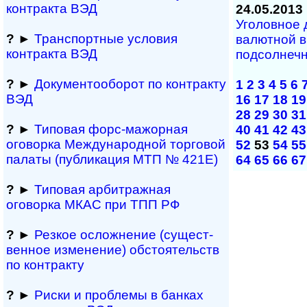
контракта ВЭД
24.05.2013
Уголовное 
?
►
Транспортные условия
валютной в
контракта ВЭД
подсолнечн
?
►
Документооборот по контракту
1
2
3
4
5
6
ВЭД
16
17
18
19
28
29
30
31
?
►
Типовая форс-мажор­ная
40
41
42
43
оговорка Междуна­род­ной торговой
52
53
54
55
палаты (публикация МТП № 421Е)
64
65
66
67
?
►
Типовая арбитражная
оговорка МКАС при ТПП РФ
?
►
Резкое осложнение (сущест­
вен­ное измене­ние) обсто­ятельств
по контракту
?
►
Риски и проблемы в банках