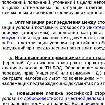
положений, пояснений, уточнений в целях непо
в целях оптимальных по ситуации ответов 
таможенных и прочих конт­ро­ли­ру­ю­щих органов
▲
Оптимизация распределения между сто
за­ции условий поставки и оговорок по
Инкотер
порядку (алгоритмам) исполнения контракта
документов
и содержанию этих документов, в по
работ, в детали­зации условия гарантийного о
нарушений при предъ­явлении претензий и досуд
▲
Использование применимых к контракт
фе­рен­ций. Детали­зация в контракте характе
ждения их кодов по ТН ВЭД. Обоснование усл
передачу прав (лицензий) или взимания НДС в
контракте налоговых льгот по конвенциям РФ 
надлежащих под­твер­жда­ю­щих доку­ментах по э
▲
Повышение имиджа рос­сий­ской сто­
усло­вий о
добросо­вестности и честной деловой
но-­пра­вовые нормы и правила. Воспро­изве­д