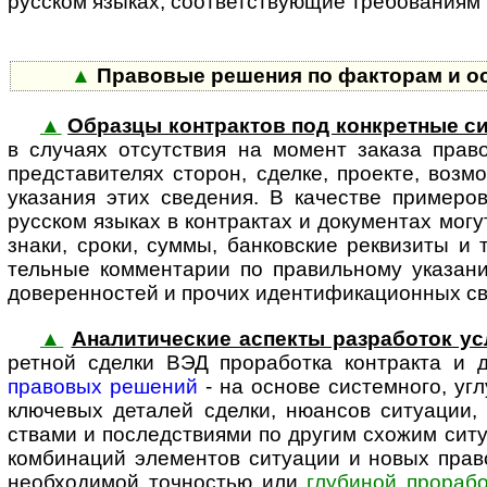
русском языках, соот­вет­ст­ву­ю­щие требовани
▲
Правовые решения по факторам и особ
▲
Образцы контрактов под конкретные с
в случаях отсут­ствия на момент заказа прав
предста­вителях сторон, сделке, проекте, возм
указания этих сведения. В качестве примеро
русском языках в контрактах и документах могу
знаки, сроки, суммы, банковские реквизиты и т
тельные комментарии по правильному указанию
доверенностей и прочих иденти­фика­ци­онных с
▲
Аналитические аспекты разработок ус
ретной сделки ВЭД прора­ботка контракта и
правовых решений
- на основе системного, уг
ключевых деталей сделки, нюансов ситуации, 
ствами и последствиями по другим схожим сит
комбинаций элементов ситуации и новых прав
необходимой точностью или
глубиной прорабо