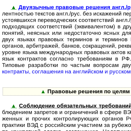
▲
Двуязычные правовые решения англ./р
лен­т­нос­тью текстов англ./рус. без искажений п
устояв­шихся пере­вод­ческих соответствий англ
под­ходящих соответствий (эквивалентом) в др
понятий, неясных или недоста­точно ясных дл
двух языках правовых терминов и терминов В
органов, арбитражей, банков, сокращений, рекви
уровне языка между­народных правовых актов ка
язык контрактов согласно требо­ваниям в РФ.
Типовые разработки по частым вопросам дв
контракты, соглашения на англий­ском и русском
▲
Правовые решения по целям и
▲
Соблюдение обязательных требовани
блю­де­ни­ем запретов и ограни­чений в сфере В
женных и прочих конт­ро­ли­ру­ю­щих органов Р
практики ВЭД с рос­сий­ским участием за рубеж