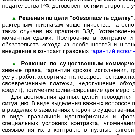
но­да­тель­ства РФ, договоренностями сторон, с
▲
Решения по цели "обезопасить сделку"
рак­тер­ным признакам мошен­ничества, на осн
таких случаев из практики ВЭД. Установлени
моментам сделки. Построение в контракте и
обязательств исходя из особенностей и нюан
внедрение в контракт правовых
гарантий испол
▲
Решения по существенным коммерче
зивные права, гарантии сроков исполнения, г
услуг, работ, ассортимента товаров, поставка на
своевременные платежи, недопу­щение обход
кредит), получение финан­сиро­вание для меропри
Для достижения данных целей проводится юр
ситуацию. В виде выделения важных вопросов по
в разделах о заявлениях сторон о сущест­венных
в виде правиль­ной иденти­фикации и фор
специальных условиях контракта, упоминани
связывания их в контракте в нужные алгори