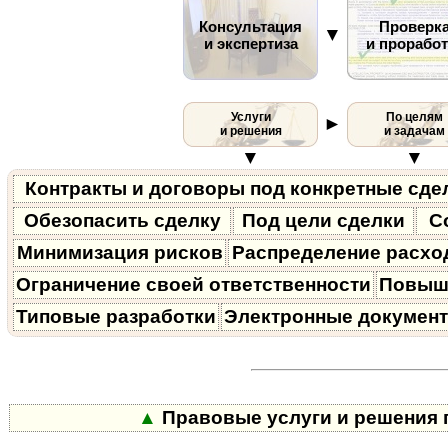
Консультация
Проверк
▼
и экспертиза
и проработ
Услуги
По целям
►
и решения
и задачам
▼
▼
Контракты и договоры под конкретные сде
Обезопасить сделку
Под цели сделки
С
Минимизация рисков
Распределение расхо
Ограничение своей ответственности
Повыш
Типовые разработки
Электронные докумен
▲
Правовые услуги и решения п