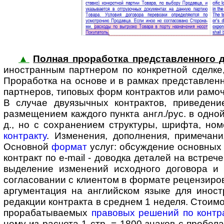
▲
Полная проработка представленного д
ино­стран­ным партнером по конк­ретной сдел
Проработка на основе и в рамках представленно
партнеров, типовых форм контрактов или рамоч
В случае двуязычных контрактов, приведени
размещением каждого пункта англ./рус. в одной
д., но с сохранением структуры, шрифта, но
контракту
. Изменения, дополнения, примеча
Основной
формат
услуг: обсуждение основных
контракт по e-mail - доводка деталей на встре
выделение изменений исходного договора и
согласовании с клиентом в формате рецензиро
аргументация на английском языке для ино­ст
редакции контракта в среднем 1 неделя. Стоимо
прорабатываемых
правовых решений по контр
нему из расчета 1 стр. = 1800 знаков с пробела