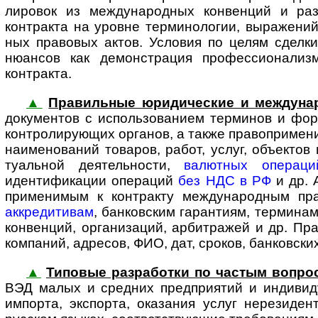
лировок из между­на­род­ных конвенций и ра
контракта на уровне термино­логии, выражений
ных правовых актов. Условия по целям сделк
нюансов как демонстрация профес­сио­на­лиз
контракта.
▲
Правильные юридические и между­на­
доку­мен­тов с исполь­зо­ва­нием терминов и ф
конт­ро­ли­ру­ю­щих органов, а также право­при­ме
наименований товаров, работ, услуг, объектов 
туальной деятель­ности,
валютных операци
идентификации операций
без НДС в РФ
и др. 
применимым к контракту между­на­род­ным пр
аккредитивам
, банковским гарантиям, термина
конвенций, организаций, арбитражей и др. Пра
компаний, адресов, ФИО, дат, сроков, банковски
▲
Типовые разработки по частым вопро
ВЭД малых и средних предприятий и индиви­
импорта, экспорта, оказания услуг нерезиде