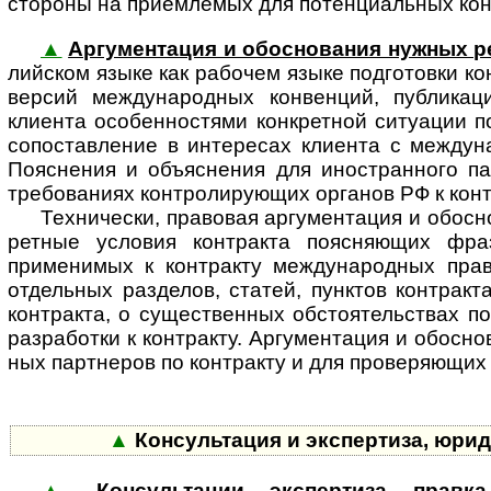
стороны на приемлемых для потенци­альных кон
▲
Аргументация и обоснования нужных р
лий­ском языке как рабочем языке подготовки к
версий между­на­род­ных конвенций, публикац
клиента особенностями конкретной ситуации п
сопоставление в интересах клиента с между­на
Пояснения и объяснения для ино­стран­ного па
требованиях конт­ро­ли­ру­ю­щих органов РФ к ко
Технически, правовая аргументация и обосно
рет­ные условия контракта поясняющих фра
применимых к контракту между­на­род­ных прав
отдельных разделов, статей, пунктов контракт
контракта, о существенных обстоя­тельствах по
разработки к контракту. Аргумен­тация и обосн
ных партнеров по контракту и для прове­ряющих и
▲
Консультация и экспертиза, юри
▲
Консультации, экспертиза, правк