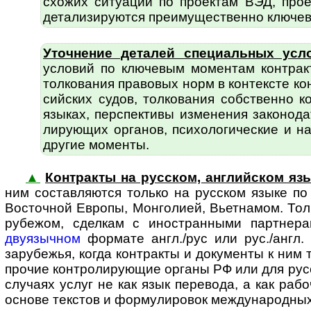
схожих ситуаций по проектам ВЭД, про
детали­зируются пре­иму­щест­вен­но ключ
Уточнение деталей специальных усл
условий по ключевым моментам контракт
толко­вания правовых норм в контексте к
сий­ских судов, толкования собственно 
языках, перспективы изменения законо­д
лирующих органов, психоло­гические и на
другие моменты.
▲
Контракты на русском, английском язы
ним состав­ляются только на русском языке п
Восточной Европы, Монголией, Вьетнамом. То
рубежом, сделкам с ино­стран­ными парт­не
двуязычном
формате англ./рус или рус./англ. 
зарубежья, когда контракты и документы к ним т
прочие контро­ли­рующие органы РФ или для русс
случаях услуг не как язык перевода, а как рабо
основе текстов и форму­ли­ровок междуна­родны