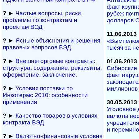
факт крупн
?
►
Частые вопросы, рис­ки,
рубеж почт
проблемы по конт­рактам и
долларов 
проектам ВЭД
11.06.2013
?
►
Ясные объяснения и решения
«Вымпелко
правовых вопросов ВЭД
тысяч за 
?
►
Внешнеторговые контракты:
01.06.2013
структура, содержание, реквизиты,
Сибирские
оформление, заключение.
факт нару
законодате
?
►
Условия поставки по
миллионов
Инкотермс 2010: осо­бен­нос­ти
применения
30.05.2013
Уголовное 
?
►
Качество товаров в условиях
валюты нес
контракта ВЭД
учредителя
и перемин
?
►
Валютно-финансовые условия