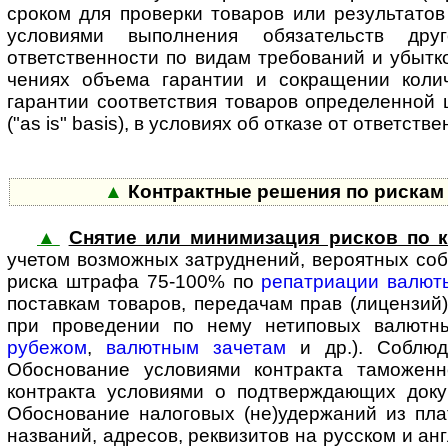
сроком для проверки товаров или результатов 
условиями выполнения обязательств дру
ответственности по видам требований и убытко
чениях объема гарантии и сокращении колич
гарантии соответствия товаров определенной ц
("as is" basis), в условиях об отказе от ответ­с
▲
Контрактные решения по рискам 
▲
Снятие или минимизация рисков по к
учетом воз­мож­ных затруд­нений, вероятных с
риска штрафа 75-100% по
репатриации валют
поставкам товаров, передачам прав (лицензий)
при проведении по нему нетиповых валют
рубежом
,
валютным зачетам
и др.). Соблюд
Обоснование условиями контракта таможенн
контракта условиями о подтверж­дающих док
Обоснование налоговых (не)удержаний из пла
названий, адресов, реквизитов на русском и ан