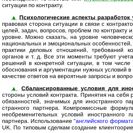
ситуации по контракту.
▲
Психологические аспекты разработок 
пра­вовая сторона ситуации в связи с контракт
целей, задач, вопросов, проблем по контракту 
уровне. Можно сказать, на уровне челове­ческо
национальных и эмоцио­нальных особенностей,
практики деловых отношений, требований к
органов и т. д. Все эти моменты требуют учет
решений в конкретной ситуации, в том числе 
обосно­вания и аргумен­тации нужных условий в
качестве ответов на вероятные запросы и вопросы
▲
Сбалансированные условия для ино­
стороны условий контракта. Принятия на себя р
обязанностей, значимых для ино­стран­ного п
стран­ного партнера. Компро­мис­сные форму
необре­мени­тельных условий ино­стран­ного
партнера. Использование
"английского формат
UK. По типовым сделкам создание клиенто­ориен