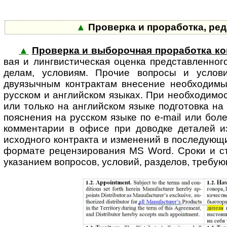
▲
Проверка и проработка, ре
▲
Проверка и выборочная проработка ко
вая и линг­вис­ти­ческая оценка представ­ленн
делам, условиям. Прочие вопросы и услови
двуязычным контрактам внесение необходимых
русском и англий­ском языках. При необходимос
или только на англий­ском языке подго­товка н
пояснения на русском языке по e-mail или бол
комментарии в офисе при доводке деталей и
исходного контракта и изме­нений в после­дующ
формате рецен­зиро­вания MS Word. Сроки и ст
указанием вопросов, условий, разделов, требую