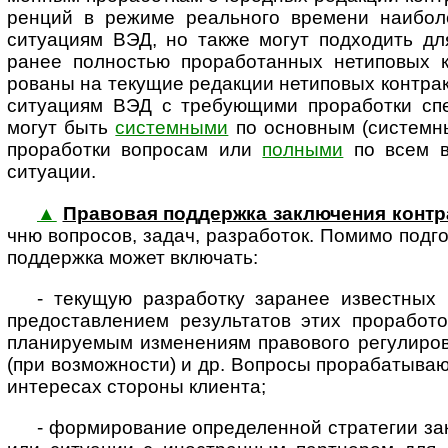
ренций в режиме реаль­ного времени наибол
ситуациям ВЭД, но также могут подходить для
ранее полностью прорабо­танных нетиповых 
рованы на текущие редакции нетиповых контрак
ситуациям ВЭД с требующими прора­ботки спец
могут быть
системными
по основным (системн
проработки вопросам или
полными
по всем во
ситуации.
▲
Правовая поддержка заклю­чения конт­
чню воп­росов, задач, разра­боток. Помимо подго­
под­держка может включать:
- текущую разработку заранее известных 
предо­став­лением резуль­татов этих проработ
плани­руемым изме­нениям право­вого регули­ро
(при возможности) и др. Вопросы прораба­тываю
интересах стороны клиента;
- формирование определенной стратегии закл