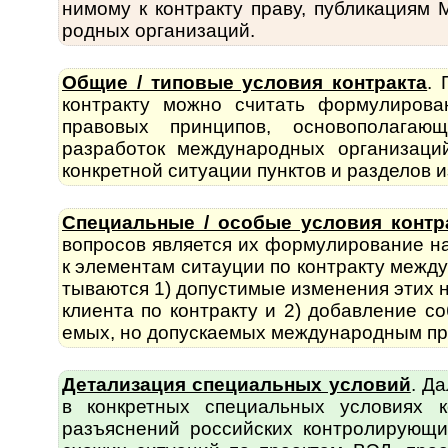
нимому к контракту праву, публикациям М
род­ных орга­ни­заций.
Общие / типовые условия контракта
. 
кон­т­рак­ту можно счи­тать форму­ли­р
правовых прин­ципов, осно­во­по­ла­га
разработок меж­ду­на­род­ных организаци
конкретной ситуации пунктов и разделов и
Специальные / особые условия контр
во­п­ро­сов является их форму­лиро­вание
к элементам ситауции по контракту между­
ты­ва­ются 1) допустимые изменения этих
клиента по контракту и 2) добавление со
емых, но допус­каемых между­народ­ным пр
Детализация специальных условий
. Да
в конк­ретных специ­альных условиях 
разъяс­нений рос­сий­ских контро­лирующ