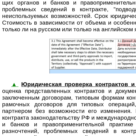
щих органов и банков и право­при­ме­ни­тель
проблемных сведений в контракте, "подвод
неиспользуемых возможностей. Срок юридическ
Стоимость в зависимости от объема и особенн
только ли на русском или только на английском я
▲
Юридическая проверка контрактов и
оценка представ­ленных контрактов и докуме
заключенным договорам, типовым формам конт
рамочных договоров для типовых операций,
партнером без возможности его изменения. В
контракта зако­но­да­тель­ству РФ и между­на­род
и банков и право­при­ме­ни­тель­ной практ
разночтений, проблемных сведений в контр