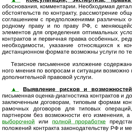
обоснования, комментарии. Необхо­димая детал
обстоя­тельств по контракту, рассмот­рение об
соглашением с предположениями различных об
род­ному праву и по праву РФ, с меняющей
элементов для определения оптимальных усло
контрактов и первичная правка особенных, редк
необходимости, указание относящихся к ко
дистанционном формате возможны услуги по тел
Тезисное письменное изложение содержания
ного мнения по вопросам и ситуации возможно в
допол­ни­тель­ной правовой услуги.
▲
Выявление рисков и возможностей
письменная оценка-диагностика контрактов и до
заключенным договорам, типовым формам конт
рамочных договоров для типовых операций,
партнером без возможности его изменения, 
выборочной
или
полной проработке
представ
положений контракта зако­но­да­тель­ству РФ и ме