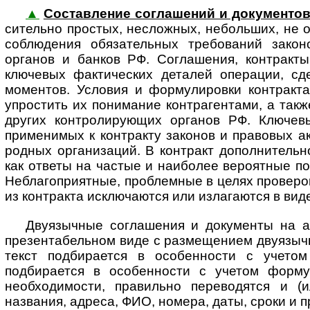
▲
Составление соглашений и документо
си­тель­но простых, неслож­ных, небольших, не
соблюдения обяза­тельных требо­ваний зако­но­
органов и банков РФ. Соглашения, контракт
ключевых фактических деталей операции, сд
моментов. Условия и форму­лировки контракт
упростить их понимание контрагентами, а так
других конт­ро­ли­ру­ю­щих органов РФ. Клю
применимых к контракту законов и правовых акт
род­ных организаций. В контракт допол­нител
как ответы на частые и наиболее вероятные по 
Неблагоприятные, проблемные в целях проверок 
из контракта исключаются или излагаются в вид
Двуязычные соглашения и документы на а
презентабельном виде с размещением двуязычных
текст подбирается в особенности с учетом
подбирается в особенности с учетом формул
необходимости, правильно переводятся и (и
названия, адреса, ФИО, номера, даты, сроки и 