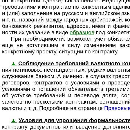
по конкретной сделке, соглашению. Недопущени
требованиям к контрактам по конкретным сделка
и (или) заполнение на русском и английском я
и т. п., названий между­на­род­ных арбитражей, 
банковских реквизитов, адресов, имен и фамил
ности их указание в виде
образцов
под конкретн
При необходимости, возможет учет обяза­те
еще не вступившим в силу изменениям зако­н
конкретному проекту, ситуации по контракту.
▲
Соблюдение требований валютного ко
ния нетиповых, нестандартных, редких валютных 
слу­жи­ва­ние банком. А именно, в случаях тре
договоров, контрактов с условиями о провед
условиями о погашении обязательств третьими
об уступке требований и переводе долга, с
зачетов по нескольким контрактам, соглашен
валюты и т. д. Подробнее на странице
Правовые
▲
Условия для упрощения формальност
кон­т­рак­ту документов или введение дополн