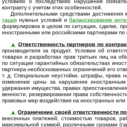
условиях о последствиях нарушения обязат
контракту с учетом этих особенностей.
Дополнительными средствами достижения к
тация
нужных условий и
балансирование инте
формулировок в целом по ситуации, сделке, пр
ино­стран­ными или рос­сий­скими партнерами по 
▲
Ответственность партнеров по контрак
про­из­во­ди­теля за продукт. Условия об отве
товарах и разработках прав третьих лиц на объ
по ситуации гарантийных обязательствах ино­ст
партнера необо­сно­ван­ных ограни­чений его от
т. д. Специальные неустойки, штрафы, права н
изменение цены за нарушения ино­стран­ным
удержания имущества, правах приостановления о
венности, резервировании права собственности
правовых мер воздействия на ино­стран­ных или 
▲
Ограничение своей ответст­вен­ности по
внесенных платежей, стоимостью товаров, раб
макси­мальной суммой, различными сроками (га