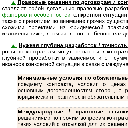
▲
Правовые решения по договорам и кон
став­ляют собой деталь­ные правовые разрабо
факторов и особенностей
конкретной ситуации 
также с принятием во внимание прочих сущес
схожими проектами из юридической практи
изложены ниже, в том числе по особенностям 
▲
Нужная глубина разработок / точность 
росы по конт­рак­там могут решаться в контра
глубиной проработки в зависимости от сумм
нюансов конкретной ситуации в связи с междун
Минимальные условия по обязательн
пред­мету конт­ракта, условия о цена
основным дого­во­рен­нос­тям сторон, 
юридически и практически обяза­тельным т
Международные / правовые ссылки
решенииями по прочим вопросам контракт
таких условий с отсылкой для их решени