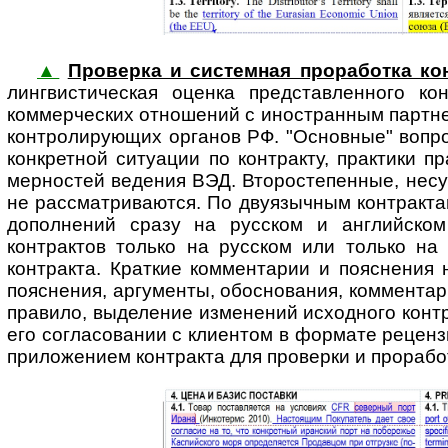
▲
Проверка и системная проработка кон
линг­вис­ти­чес­кая оценка представ­ленного
коммерческих отношений с ино­стран­ным партн
конт­ро­ли­ру­ю­щих органов РФ. "Основные" во
конкретной ситуации по контракту, практики 
мерностей ведения ВЭД. Второстепенные, несу
не рассмат­риваются. По двуязычным контракта
дополнений сразу на русском и английском
контрактов только на русском или только на 
контракта. Краткие комментарии и пояснения 
пояснения, аргументы, обоснования, комментар
правило, выделение изменений исходного контр
его согласовании с клиентом в формате рецен­з
прило­жением контракта для проверки и прорабо