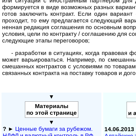
или ситуации с ино­стран­ным партнером для 
форми­руется в виде возможных разных вариант
готов заключить контракт. Если один вариант
проходит, то ему предла­гается следу­ющий вари
ненная редакция соглашения по основным вопр
условия, цели по контракту / согла­шению для с
следующие этапы переговоров;
- разработки в ситуациях, когда правовая ф
может варь­иро­ваться. Например, по смешан­н
смешан­ных контрактов с усло­виями по товарам
связан­ных контракта на поставку товаров и дого
▼
Материалы
по этой странице
и 
▼
?
►
Ценные бумаги за рубежом.
14.06.2013
НДФЛ и ва­лют­ный кон­т­роль в РФ
Алтайские