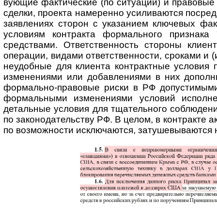
ву­ю­щие факти­ческие (по ситуации) и правовы
сделки, проекта намеренно усили­ваются посред
заявлениях сторон с указанием ключевых факти
условиям контракта формаль­ного признака 
средствами. Ответст­венность стороны клиен
операции, видами ответственности, сроками и (
неудобные для клиента конт­рактные условия 
изменениями или добав­лениями в них допол­н
формаль­но-пра­вовые риски в РФ допустимыми
формаль­ными измене­ниями условий испол­нен
детальные условия для тщатель­ного соблюден
по зако­но­да­тель­ству РФ. В целом, в контракте 
по возможности исключаются, затуше­выва­ются н