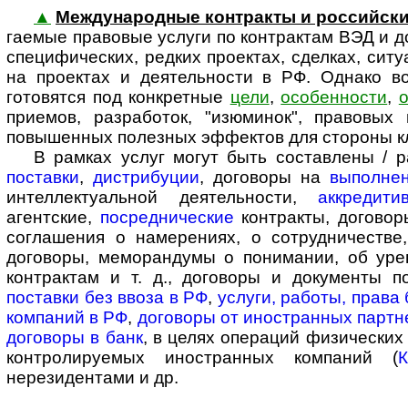
▲
Международные контракты и рос­сий­ск
га­е­мые пра­во­вые услуги по контрактам ВЭД и
специфических, редких проектах, сделках, ситу
на проектах и деятельности в РФ. Однако в
готовятся под конкретные
цели
,
особенности
,
о
приемов, разработок, "изюминок", правовы
повышенных полезных эффектов для стороны кли
В рамках услуг могут быть составлены / ра
поставки
,
дистрибуции
, договоры на
выполнен
интеллектуальной деятельности,
аккредити
агентские,
посреднические
контракты, договоры
соглашения о намерениях, о сотрудничестве
договоры, меморандумы о понимании, об уре
контрактам и т. д., договоры и документы 
поставки без ввоза в РФ
,
услуги, работы, права
компаний в РФ
,
договоры от иностранных партн
договоры в банк
, в целях операций физических
контролируемых иностранных компаний (
нерезидентами и др.