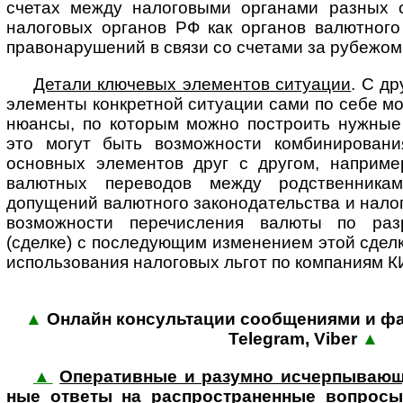
счетах между налоговыми органами разных 
налоговых органов РФ как органов валютного
правонарушений в связи со счетами за рубежом 
Детали ключевых элементов ситуации
. С д
элементы конкретной ситуации сами по себе мо
нюансы, по которым можно построить нужные 
это могут быть возможности комбинировани
основных элементов друг с другом, наприме
валютных переводов между родственникам
допущений валютного законодательства и налог
возможности перечисления валюты по раз
(сделке) с последующим изменением этой сделк
использования налоговых льгот по компаниям КИ
▲
Онлайн консультации сообщениями и фай
Tele­gram, Viber
▲
▲
Оперативные и разумно исчер­пыва­ющи
ные ответы на рас­про­стра­нен­ные воп­росы