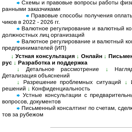
Схемы и правовые вопросы работы физи­ч
ран­ными заказ­чи­ками
Правовые способы полу­че­ния опла­ты
чи­ков в 2022 - 2026 гг.
Валютное регулирование и валютный кон
долж­но­ст­ных лиц орга­ни­заций
Валютное регулирование и валютный конт
пред­при­ни­ма­те­лей (ИП)
↓
Устная консультация
↓
Онлайн
↓
Письме
рус
↓
Разработка и поддержка
↓
Детальное рассмотрение
↓
Нагля
Детализация объяс­нений
↓
Разрешение проблемных ситуаций
↓
решений
↓
Конфиденциальность
Устные консультации с предвари­тельны
воп­росов, доку­ментов
Письменный консал­тинг по счетам, сделка
тов за ру­бе­жом