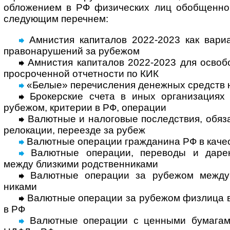
обло­жением в РФ физи­чес­ких лиц обоб­щенно
следу­ющим переч­нем:
Амнистия капиталов 2022-2023 как вариа
право­нару­шений за рубежом
Амнистия капиталов 2022-2023 для освобо
просро­чен­ной отчет­ности по КИК
«Белые» перечисления денежных средств 
Брокерские счета в иных организациях 
рубе­жом, крите­рии в РФ, опе­рации
Валютные и налоговые последствия, обяза
рело­кации, пере­езде за рубеж
Валютные операции гражданина РФ в каче­с
Валютные операции, переводы и дарен
между близ­кими род­ствен­ни­ками
Валютные операции за рубежом между н
никами
Валютные операции за рубежом физлица в к
в РФ
Валютные операции с ценными бума­гам