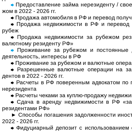
Предоставление займа нерезиденту / свое
жом в 2022 - 2026 гг.
Продажа автомобиля в РФ и перевод полу­ч
Продажа недвижимости в РФ и перевод по
рубеж
Продажа недвижимости за рубежом рези
валют­ному рези­денту РФ»
Проживание за рубежом и постоянные до
деятель­ность, инте­ресы в РФ
Проживание за рубежом и валютные опера­
Разрешенные валютные операции на зар
дентов в 2022 - 2026 гг.
Расчеты в РФ поверенным адвокатом по пор
нере­зи­дента
Расчеты чеками за куплю-продажу недви­жи
Сдача в аренду недвижимости в РФ «за
рези­ден­тами РФ»
► Способы погашения задолженности ино­стр
2022 - 2026 гг.
Фидуциарный депозит с использованием с