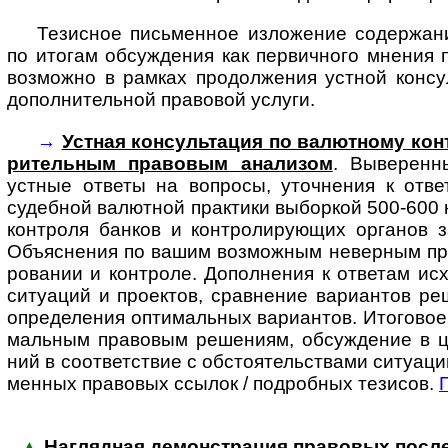
Тезисное письменное изложение содержани
по итогам обсуждения как первичного мнения 
возможно в рамках продолжения устной консу
дополнительной правовой услуги.
→
Устная консультация по валютному конт
ри­тель­ным пра­во­вым ана­лизом
. Выве­ренн
устные ответы на воп­росы, уточ­нения к отве
судеб­ной валют­ной прак­тики выбор­кой 500-­600 
конт­роля бан­ков и конт­ро­ли­ру­ющих органов 
Объяс­нения по вашим возмож­ным невер­ным пред
ро­вании и конт­роле. Допол­нения к отве­там исх
ситу­аций и проек­тов, срав­нение вари­антов ре
опре­де­ления опти­маль­ных вари­ан­тов. Ито­гово
маль­ным пра­вовым реше­ниям, обсуж­дение в 
ний в соот­вет­ствие с обсто­я­тель­ствами ситу­ац
мен­ных право­вых ссылок / под­роб­ных тезисов.
▲
Наглядная демонстрация правовых послед