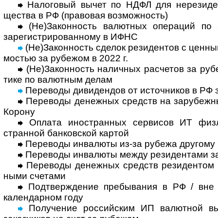
Налоговый вычет по НДФЛ для нерези­ден
щества в РФ (право­вая воз­мож­ность)
(Не)Законность валютных операций по за
заре­гист­ри­ро­ван­ному в ИФНС
(Не)Законность сделок резидентов с цен­ны
мостью за рубежом в 2022 г.
(Не)Законность наличных расчетов за рубе
тике по валют­ным делам
Переводы дивидендов от источников в РФ 
Переводы денежных средств на зару­беж­ны
Корону
Оплата иностранных сервисов ИТ физлиц
стран­ной бан­ков­ской картой
Переводы инвалюты из-за рубежа другому 
Переводы инвалюты между резидентами з
Переводы денежных средств резидентом м
ными счетами
Подтверждение пребывания в РФ / вне
кален­дар­ном году
Получение рос­сий­ским ИП валют­ной вы