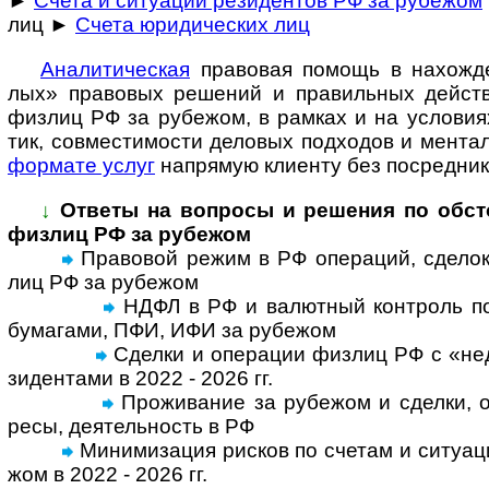
►
Счета и ситуации резидентов РФ за рубежом
лиц ►
Счета юридических лиц
Ана­ли­ти­че­с­кая
пра­во­вая по­мощь в на­хо­ж­де
лых» пра­во­вых ре­ше­ний и пра­ви­ль­ных дей­ст
физ­лиц РФ за рубе­жом, в рам­ках и на усло­ви­ях
тик, сов­мес­ти­мо­сти дело­вых под­хо­дов и мен­та­
фор­мате услуг
на­пря­мую кли­енту без по­сред­ник
↓
Ответы на вопросы и реше­ния по обсто­я
физ­лиц РФ за рубежом
Правовой режим в РФ операций, сделок, с
лиц РФ за рубе­жом
НДФЛ в РФ и валютный контроль по 
бума­гами, ПФИ, ИФИ за рубе­жом
Сделки и операции физ­лиц РФ с «недр
зи­ден­тами в 2022 - 2026 гг.
Проживание за рубежом и сделки, оп
ресы, дея­тель­ность в РФ
Минимизация рисков по счетам и ситу­а­ц
жом в 2022 - 2026 гг.