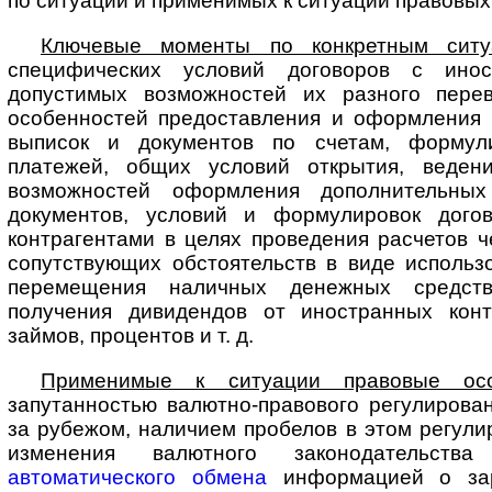
по ситуации и применимых к ситуации правовых
Ключевые моменты по конкретным ситу
специфических условий договоров с ино­
допустимых возможностей их разного перев
особенностей предоставления и оформления
выписок и документов по счетам, формул
платежей, общих условий открытия, ведени
возможностей оформления дополнительных
документов, условий и формулировок дого
контрагентами в целях проведения расчетов ч
сопутствующих обстоятельств в виде использо
перемещения наличных денежных средст
получения дивидендов от иностранных конт
займов, процентов и т. д.
Применимые к ситуации правовые осо
запутанностью валютно-правового ре­гу­ли­ро­ва
за рубежом, наличием пробелов в этом регули
изменения валютного законодательства
автоматического обмена
информацией о за