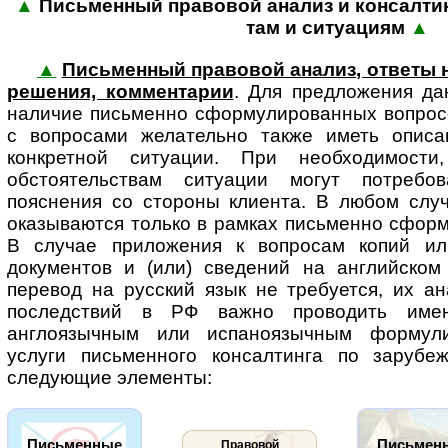
▲
Письменный правовой анализ и консалтинг
там и ситу­а­циям
▲
▲
Письменный правовой анализ, ответы 
решения, комментарии
. Для пред­ло­же­ния 
наличие письменно сформулированных вопросо
с вопросами желательно также иметь описа
конкретной ситуации. При необходимос
обстоятельствам ситуации могут потребо
пояснения со стороны клиента. В любом случ
оказываются только в рамках письменно сфор
В случае приложения к вопросам копий ил
документов и (или) сведений на английском
перевод на русский язык не требуется, их а
последствий в РФ важно проводить име
англоязычным или испаноязычным формули
услуги письменного консалтинга по зарубе
следующие элементы:
Письменные
Письмен
Правовой