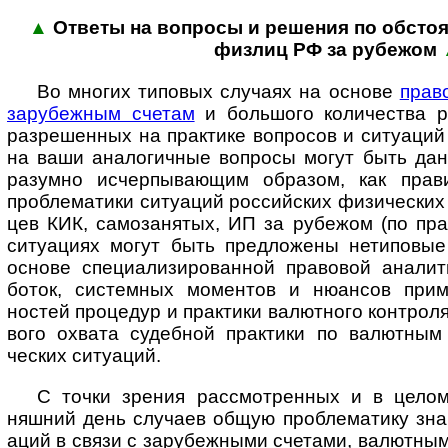
▲
Ответы на вопросы и реше­ния по обсто­я­
физ­лиц РФ за рубежом
Во многих типовых случаях на основе
прав
зару­беж­ным счетам
и боль­шого коли­чества р
разре­шенных на прак­тике воп­ро­сов и ситу­аци
на ваши анало­гич­ные воп­росы могут быть да
разумно исчер­пы­ва­ющим образом, как прав
пробле­матики ситу­аций рос­сий­ских физи­ческих 
цев КИК, само­за­нятых, ИП за рубе­жом (по пра
ситу­ациях могут быть пред­ложены нети­повые
основе специ­а­лизи­ро­ван­ной право­вой анали
боток, систем­ных момен­тов и нюан­сов прим
ностей проце­дур и прак­тики валют­ного конт­рол
вого охвата судеб­ной прак­тики по валют­ным
ческих ситуаций.
С точки зрения рассмотренных и в целом 
няшний день слу­чаев общую пробле­матику зна­ч
аций в связи с зару­беж­ными сче­тами, валют­ны