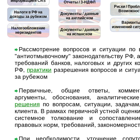
информацией CRS
Отчеты / 3-НДФЛ
Риски / Проб
Возможнос
Налоги в РФ на
Документы / данные
доходы за рубежом
на английском
Вариант
изменений сит
Налогообложение
Документы / данные
нерезидентов
на испанском
Рассмотрение вопросов и ситуации по в
"антиотмывочному" законодательству РФ, а
требований банков, налоговых и других 
РФ,
практики
разрешения вопросов и ситуа
за рубежом
Первичные, общие ответы, коммент
аргументы, обоснования, аналитически
решения
по вопросам, ситуации, задачам,
клиента. В рамках первичной устной оценк
системное толкование и сопоставлен
правовых норм, требований, закономерност
При необходимости, уточнение сопу