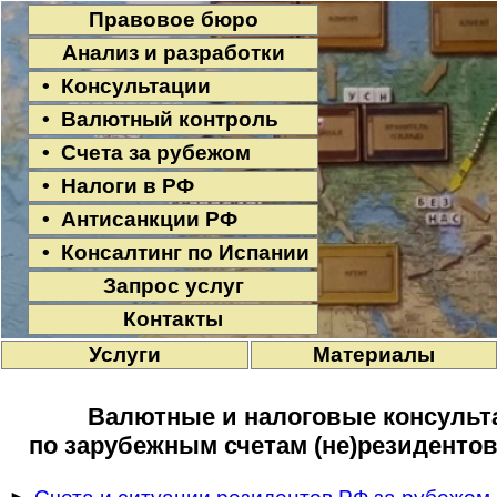
Правовое бюро
Анализ и разработки
• Консультации
• Валютный контроль
• Счета за рубежом
• Налоги в РФ
• Антисанкции РФ
• Консалтинг по Испании
Запрос услуг
Контакты
Услуги
Материалы
Валютные и налоговые консульта
по зарубежным счетам (не)резидентов