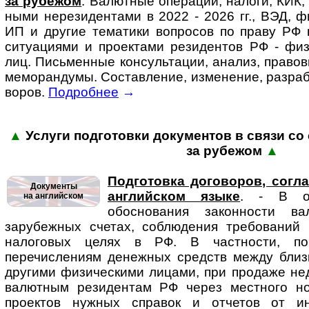
за ру­бе­жом
. Ва­лют­ные опера­ции, налоги, КИК,
ными нере­зи­ден­тами в 2022 - 2026 гг., ВЭД, фи
ИП и другие тематики во­п­ро­сов по праву РФ в
ситу­аци­ями и проек­тами рези­дентов РФ - физи­
лиц. Пись­мен­ные кон­суль­та­ции, анализ, право
ме­мо­ран­ду­мы. Состав­ление, изме­нение, разра­б
во­ров.
Подробнее
→
▲
Услуги подготовки доку­мен­тов в связи со с
за ру­бежом
▲
Подготовка договоров, согл
Документы
английском языке
. - В осо
на английском
обоснования законности в
зарубежных счетах, соблюдения требований 
налоговых целях в РФ. В частности, п
перечислениям денежных средств между близ
другими физическими лицами, при продаже не
валютным резидентам РФ через местного но
проектов нужных справок и отчетов от и