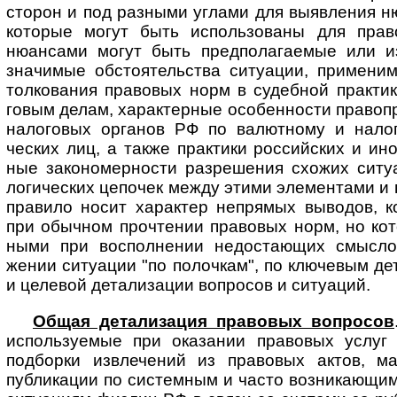
сторон и под разными углами для выяв­ления н
которые могут быть исполь­зованы для пра
нюансами могут быть предпола­гаемые или и
значимые обстоя­тельства ситуации, приме­н
толкования правовых норм в судебной прак­тик
говым делам, харак­терные особен­ности право­п
нало­говых органов РФ по валют­ному и нало­
ческих лиц, а также практики россий­ских и ино
ные законо­мер­ности разре­шения схожих ситу
логи­ческих цепо­чек между этими элемен­тами и 
правило носит харак­тер непрямых выводов, 
при обычном прочте­нии право­вых норм, но кот
ными при воспол­нении недоста­ющих смыс­ло
жении ситу­ации "по полочкам", по ключевым де
и целе­вой детали­зации вопро­сов и ситуаций.
Общая детализация правовых вопросов
исполь­зуемые при оказании право­вых услуг 
подборки извле­чений из правовых актов, мат
публи­кации по систем­ным и часто возни­кающ