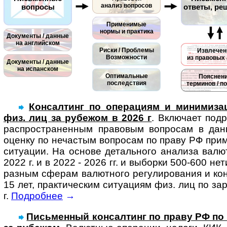
анализ вопросов
вопросы
ответы, ре
Применимые
нормы и практика
Документы / данные
на английском
Риски / Проблемы
Извлечен
Возможности
из правовых 
Документы / данные
на испанском
Оптимальные
Пояснен
последствия
терминов / п
Консалтинг по операциям и минимизац
физ. лиц за рубежом в 2026 г
. Вклю­чает под­
рас­про­ст­ра­нен­ным пра­во­вым воп­ро­сам в да
оценку по нечас­тым воп­ро­сам по праву РФ при­ме
ситу­а­ции. На основе деталь­ного ана­лиза валют­
2022 г. и в 2022 - 2026 гг. и выборки 500-600 нет
раз­ным сфе­рам валют­ного регу­ли­ро­ва­ния и ко
15 лет, прак­тичес­ким ситу­а­циям физ. лиц по за
г.
Подробнее
→
Письменный консал­тинг по праву РФ по си­