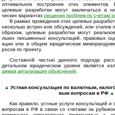
оптима­льное постро­ение этих элемен­тов. 
целевые разра­ботки могут заклю­чаться в ниж
ческих вари­антах
реше­ния проб­лем по счетам з
В рамках проведения этих целевых разра­бото
несколько встреч или обсуж­дений, или эта­пов 
образом, целевые разра­ботки могут реали­зов
льких пись­менных консу­ль­таций, правовых оц
ации или в общем юриди­ческом мемо­ран­думе
росов по проекту.
Составной частью данного подхода рассм
деталь­ном юриди­ческом уровне явля­ется и
димая дета­ли­зация объяс­нений
.
▲
Устная консультация по валютным, нало­г
вым воп­ро­сам в РФ
▲
Как правило, устные услуги консультаций и
вопросам в РФ в связи со счетами за рубежо
первичного определения применимых к ко