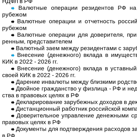
НДФЛ в РФ
Валютные операции резидентов РФ на 
рубежом
Валютные операции и отчетность россий­
рубежом
Валютные операции для доверителя, принц
рен­ным, пред­ста­ви­телем
Валютный заем между резидентами с зару­б
Внесение (денежного) вклада в иму­ществ
КИК в 2022 - 2026 гг.
Внесение (денежного) вклада в устав­ный к
своей КИК в 2022 - 2026 гг.
Дарение инвалюты между близкими род­ств
Двойное гражданство у физлица - РФ и недру
ства в право­вых целях в РФ
Декларирование зарубежных доходов в дек
Дистанционный работник российской компа
Доверительное управление денежными сре
право­вых целях в РФ
Документы для подтверждения расхо­дов за
в РФ