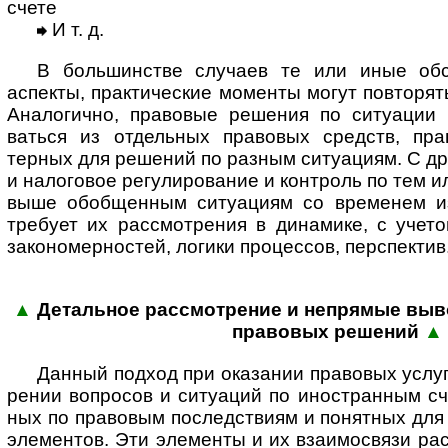
счете
И т. д.
В большинстве случаев те или иные обсто
аспекты, практи­ческие моменты могут повто­рят
Анало­гично, правовые решения по ситуации 
ваться из отдель­ных правовых средств, пра
терных для решений по разным ситуациям. С др
и нало­говое регули­рование и конт­роль по тем 
выше обоб­щен­ным ситу­ациям со временем из
требует их рассмот­рения в дина­мике, с учето
законо­мер­ностей, логики процессов, перспектив
▲
Детальное рассмотрение и непрямые выво
пра­во­вых ре­шений
▲
Данный подход при оказании правовых услуг
рении вопросов и ситу­аций по ино­стран­ным с
ных по право­вым послед­ствиям и понят­ных для
элемен­тов. Эти элементы и их взаимо­связи ра