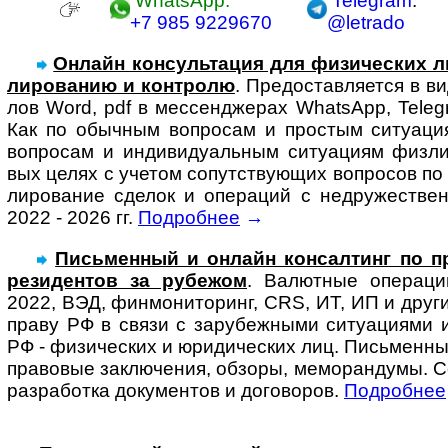
WhatsApp:
Telegram
:
+7 985 9229670
@letrado
Онлайн консультация для физи­чес­ких л
ли­ро­ва­нию и конт­ролю
. Предо­став­ля­ется в 
лов Word, pdf в мес­сенд­же­рах Whats­App, Tele­g
Как по обыч­ным воп­ро­сам и про­с­тым ситу­а­ци
воп­ро­сам и инди­ви­ду­аль­ным ситу­а­циям физ­л
вых целях с уче­том сопут­ст­ву­ю­щих воп­ро­сов п
ли­ро­ва­ние сде­лок и опе­ра­ций с недру­жест­ве
2022 - 2026 гг.
Подробнее
→
Письменный и онлайн консал­тинг по пра
ре­зи­ден­тов за ру­бе­жом
. Ва­лют­ные опера­ц
2022, ВЭД, фин­мо­ни­то­ринг, CRS, ИТ, ИП и други
праву РФ в связи с за­ру­беж­ны­ми ситу­ациями 
РФ - физи­чес­ких и юри­ди­чес­ких лиц. Пись­мен­ны
право­вые заклю­чения, обзоры, ме­мо­ран­ду­мы. 
разра­ботка доку­ментов и до­го­во­ров.
Подробнее