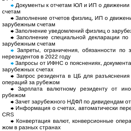
Документы к отчетам ЮЛ и ИП о движении
счетам
Заполнение отчетов физлиц, ИП о движе­ни
зару­беж­ным счетам
Заполнение уведомлений физлиц о зару­беж
Заполнение специальной декларации по а
зару­беж­ным счетам
Запреты, ограничения, обязан­ности по з
нере­зи­ден­тов в 2022 году
Запросы от ИФНС о поясне­ниях, доку­мен­та
зару­беж­ных счетах
Запрос резидента в ЦБ для разъяснения 
опе­ра­ций за ру­бежом
Зарплата валютному резиденту от инос
рубежом
Зачет зарубежного НДФЛ по дивидендам от
Информация о счетах, автома­тически перед
CRS
Конвертация валют, конверсионные опера
жом в раз­ных странах