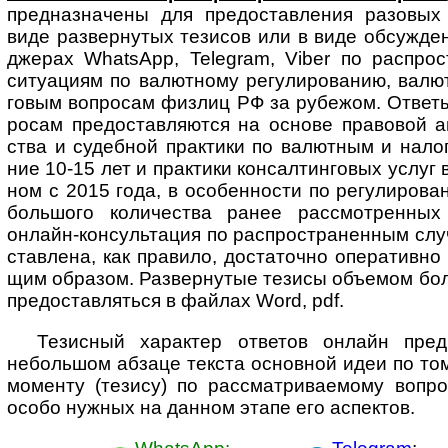
пред­наз­начены для предо­став­ления разо­вых
виде развер­нутых тезисов или в виде обсуж­ден
джерах WhatsApp, Telegram, Viber по распро­
ситу­ациям по валют­ному регули­рованию, валют
говым воп­ро­сам физ­лиц РФ за рубе­жом. Ответ
росам предо­став­ляются на основе право­вой ана
ства и судеб­ной прак­тики по валют­ным и нало
ние 10-15 лет и прак­тики консал­тинговых услуг
ном с 2015 года, в особен­ности по регули­рова
боль­шого коли­чества ранее рассмот­ренных
онлайн-­консуль­тация по распро­стра­ненным сл
став­лена, как пра­вило, доста­точно опера­тивн
щим образом. Развер­нутые тезисы объ­е­мом боле
предо­став­ляться в файлах Word, pdf.
Тезисный характер ответов онлайн пред­п
неболь­шом абзаце текста основ­ной идеи по то
моме­нту (тезису) по рас­смат­ри­ва­е­мому воп­р
особо нуж­ных на дан­ном этапе его аспектов.