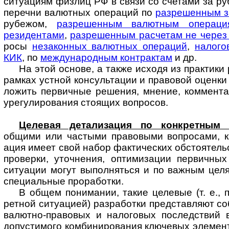
ситу­ациям физлиц РФ в связи со счетами за ру
перечни валютных операций по
разре­шенным з
рубежом,
разре­шенным валют­ным опера­ц
резиден­тами
,
разре­шенным рас­четам не через
росы
неза­конных валют­ных опера­ций
,
нало­го
КИК
, по
междуна­родным конт­рактам
и др.
На этой основе, а также исходя из прак­тики
рамках устной консуль­тации и право­вой оценк
ложить первич­ные решения, мнение, коммен­та
уре­гу­ли­рования стоящих вопросов.
Целевая детализация по конкретным 
общими или частыми право­выми воп­ро­сами, к
ация имеет свой набор факти­ческих обстоя­тель
про­верки, уточ­нения, оптими­зации первич­ны
ситу­ации могут выпол­няться и по важ­ным це
специ­альные прора­ботки.
В общем понимании, такие целевые (т. е., п
ретной ситу­ацией) разра­ботки пред­став­ляют 
валютно-­право­вых и нало­говых послед­ствий
допусти­мого комбини­рования ключе­вых элемен­