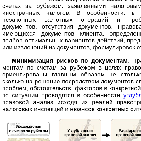
счетах за рубежом, заявленными налоговым
иностранных налогов. В особенности, в 
незаконных валютных операций и проб
документов, отсутствия документов. Право
имеющихся документов клиента, определен
подбор оптимальных вариантов действий, пре
или извлечений из документов, формулировок о
Минимизация рисков по документам
. Пр
мен­там по счетам за рубежом в целях прав
ориентированы главным образом не стольк
сколько на решение посредством документов с
проблем, обстоятельств, факторов в конкретной
по ситуации проводятся в особенности
углуб
правовой анализ исходя из реалий правопр
налоговых инспекций и нюансов конкретных сит
Уведомления
Углубленный
Расширенн
о счетах за рубежом
правовой анализ
правовой ан