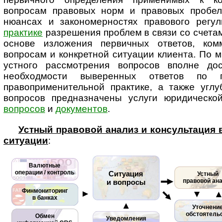
вопросам правовых норм и правовых пробел
нюансах и закономерностях правового ре­гу­ли
практике
разрешения проблем в связи со счетам
основе изложения первичных ответов, ком
вопросам и конкретной ситуации клиента. По м
устного рассмотрения вопросов вполне дос
необходмости выверенных ответов по
правоприменительной практике, а также углу
вопросов пред­наз­на­че­ны услуги юридическ
вопросов
и
документов
.
Устный правовой анализ и консультация
ситуации
:
Валютные
операции / контроль
Ситуация
Устный
правовой ан
и вопросы
Финмониторинг
►
▼ 
в банках
▲
Уточнени
обстоятель
Обмен
Уведомления