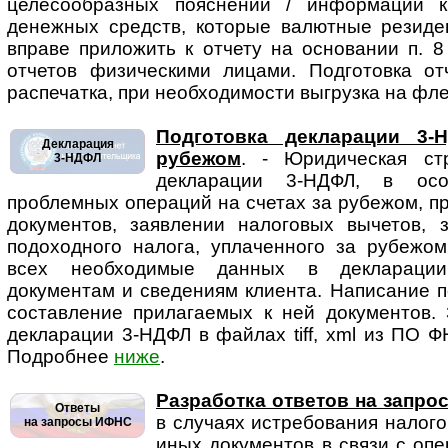
целесообразных пояснений / информации 
денежных средств, которые валютные резиде
вправе приложить к отчету на основании п. 
отчетов физическими лицами. Подготовка от
распечатка, при необходимости выгрузка на фле
Подготовка декларации 3-
Декларация
рубежом
. - Юридическая стр
3-НДФЛ
декларации 3-НДФЛ, в осо
проблемных операций на счетах за рубежом, 
документов, заявлении налоговых вычетов, 
подоходного налога, уплаченного за рубежом
всех необходимые данных в декларации
документам и сведениям клиента. Написание п
составление прилагаемых к ней документов. 
декларации 3-НДФЛ в файлах tiff, xml из ПО Ф
Подробнее
ниже
.
Разработка ответов на запр
Ответы
в случаях истребования на­ло­г
на запросы ИФНС
иных документов в связи с оп