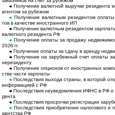
заказ­чиков на счет за рубежом
Получение валютной выручки резидента ин
аген­том за рубежом
Получение валютным резидентом оплаты от
тов в каче­стве ино­стран­ного ИП
Получение валютным резидентом зарплаты н
валют­ного рези­дента РФ
Получение оплаты за продажу недви­жи­мос
2026 гг.
Получение оплаты за сдачу в аренду недви
Получение на зарубежный счет оплаты за к
нере­зи­денту
Получение опционов от иностранных компан
стве части зар­платы
Последствия выхода страны, в которой откр
инфор­ма­цией с РФ
Последствия неуведомления ИФНС в РФ о за
дента
Последствия просрочки регистрации зару­б
Последствия приобретения нало­гового и по
дент­ства РФ