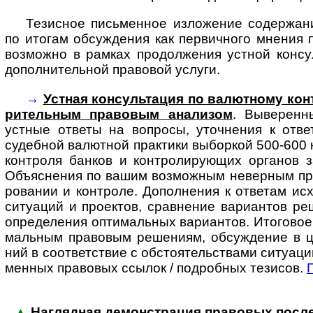
Тезисное письменное изложение содержани
по итогам обсуждения как первичного мнения 
возможно в рамках продолжения устной консу
дополнительной правовой услуги.
→
Устная консультация по валютному конт
ри­тель­ным пра­во­вым ана­лизом
. Выве­ренн
устные ответы на воп­росы, уточ­нения к отве
судеб­ной валют­ной прак­тики выбор­кой 500-­600 
конт­роля бан­ков и конт­ро­ли­ру­ющих органов 
Объяс­нения по вашим возмож­ным невер­ным пред
ро­вании и конт­роле. Допол­нения к отве­там исх
ситу­аций и проек­тов, срав­нение вари­антов ре
опре­де­ления опти­маль­ных вари­ан­тов. Ито­гово
маль­ным пра­вовым реше­ниям, обсуж­дение в 
ний в соот­вет­ствие с обсто­я­тель­ствами ситу­ац
мен­ных право­вых ссылок / под­роб­ных тезисов.
▲
Наглядная демонстрация правовых послед