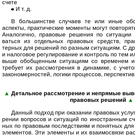
счете
И т. д.
В большинстве случаев те или иные обсто
аспекты, практи­ческие моменты могут повто­рят
Анало­гично, правовые решения по ситуации 
ваться из отдель­ных правовых средств, пра
терных для решений по разным ситуациям. С др
и нало­говое регули­рование и конт­роль по тем 
выше обоб­щен­ным ситу­ациям со временем из
требует их рассмот­рения в дина­мике, с учето
законо­мер­ностей, логики процессов, перспектив
▲
Детальное рассмотрение и непрямые выво
пра­во­вых ре­шений
▲
Данный подход при оказании правовых услуг
рении вопросов и ситу­аций по ино­стран­ным с
ных по право­вым послед­ствиям и понят­ных для
элемен­тов. Эти элементы и их взаимо­связи ра