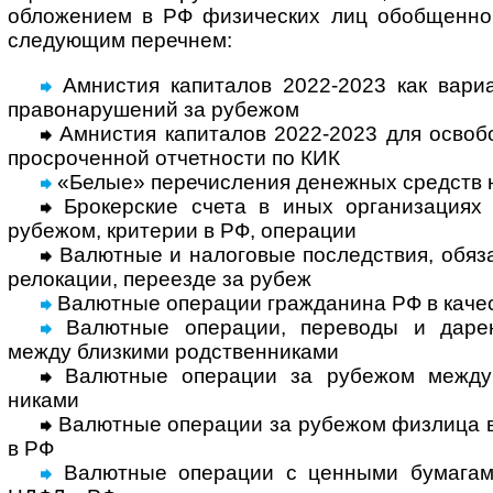
обло­жением в РФ физи­чес­ких лиц обоб­щенно
следу­ющим переч­нем:
Амнистия капиталов 2022-2023 как вариа
право­нару­шений за рубежом
Амнистия капиталов 2022-2023 для освобо
просро­чен­ной отчет­ности по КИК
«Белые» перечисления денежных средств 
Брокерские счета в иных организациях 
рубе­жом, крите­рии в РФ, опе­рации
Валютные и налоговые последствия, обяза
рело­кации, пере­езде за рубеж
Валютные операции гражданина РФ в каче­с
Валютные операции, переводы и дарен
между близ­кими род­ствен­ни­ками
Валютные операции за рубежом между н
никами
Валютные операции за рубежом физлица в к
в РФ
Валютные операции с ценными бума­гам