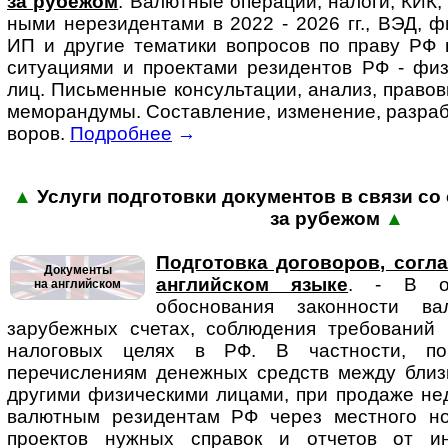
за ру­бе­жом
. Ва­лют­ные опера­ции, налоги, КИК,
ными нере­зи­ден­тами в 2022 - 2026 гг., ВЭД, фи
ИП и другие тематики во­п­ро­сов по праву РФ в
ситу­аци­ями и проек­тами рези­дентов РФ - физи­
лиц. Пись­мен­ные кон­суль­та­ции, анализ, право
ме­мо­ран­ду­мы. Состав­ление, изме­нение, разра­б
во­ров.
Подробнее
→
▲
Услуги подготовки доку­мен­тов в связи со с
за ру­бежом
▲
Подготовка договоров, согл
Документы
английском языке
. - В осо
на английском
обоснования законности в
зарубежных счетах, соблюдения требований 
налоговых целях в РФ. В частности, п
перечислениям денежных средств между близ
другими физическими лицами, при продаже не
валютным резидентам РФ через местного но
проектов нужных справок и отчетов от и