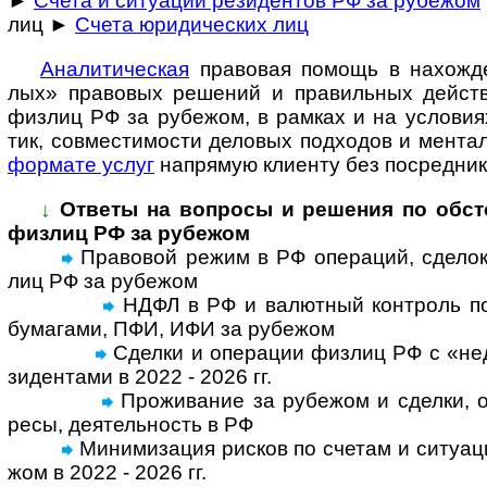
►
Счета и ситуации резидентов РФ за рубежом
лиц ►
Счета юридических лиц
Ана­ли­ти­че­с­кая
пра­во­вая по­мощь в на­хо­ж­де
лых» пра­во­вых ре­ше­ний и пра­ви­ль­ных дей­ст
физ­лиц РФ за рубе­жом, в рам­ках и на усло­ви­ях
тик, сов­мес­ти­мо­сти дело­вых под­хо­дов и мен­та­
фор­мате услуг
на­пря­мую кли­енту без по­сред­ник
↓
Ответы на вопросы и реше­ния по обсто­я
физ­лиц РФ за рубежом
Правовой режим в РФ операций, сделок, с
лиц РФ за рубе­жом
НДФЛ в РФ и валютный контроль по 
бума­гами, ПФИ, ИФИ за рубе­жом
Сделки и операции физ­лиц РФ с «недр
зи­ден­тами в 2022 - 2026 гг.
Проживание за рубежом и сделки, оп
ресы, дея­тель­ность в РФ
Минимизация рисков по счетам и ситу­а­ц
жом в 2022 - 2026 гг.