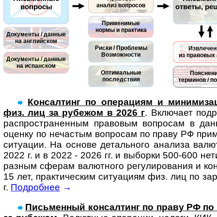
анализ вопросов
вопросы
ответы, ре
Применимые
нормы и практика
Документы / данные
на английском
Риски / Проблемы
Извлечен
Возможности
из правовых 
Документы / данные
на испанском
Оптимальные
Пояснен
последствия
терминов / п
Консалтинг по операциям и минимизац
физ. лиц за рубежом в 2026 г
. Вклю­чает под­
рас­про­ст­ра­нен­ным пра­во­вым воп­ро­сам в да
оценку по нечас­тым воп­ро­сам по праву РФ при­ме
ситу­а­ции. На основе деталь­ного ана­лиза валют­
2022 г. и в 2022 - 2026 гг. и выборки 500-600 нет
раз­ным сфе­рам валют­ного регу­ли­ро­ва­ния и ко
15 лет, прак­тичес­ким ситу­а­циям физ. лиц по за
г.
Подробнее
→
Письменный консал­тинг по праву РФ по си­