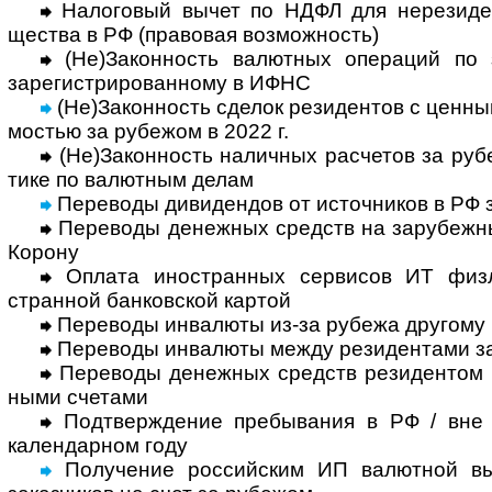
Налоговый вычет по НДФЛ для нерези­ден
щества в РФ (право­вая воз­мож­ность)
(Не)Законность валютных операций по за
заре­гист­ри­ро­ван­ному в ИФНС
(Не)Законность сделок резидентов с цен­ны
мостью за рубежом в 2022 г.
(Не)Законность наличных расчетов за рубе
тике по валют­ным делам
Переводы дивидендов от источников в РФ 
Переводы денежных средств на зару­беж­ны
Корону
Оплата иностранных сервисов ИТ физлиц
стран­ной бан­ков­ской картой
Переводы инвалюты из-за рубежа другому 
Переводы инвалюты между резидентами з
Переводы денежных средств резидентом м
ными счетами
Подтверждение пребывания в РФ / вне
кален­дар­ном году
Получение рос­сий­ским ИП валют­ной вы