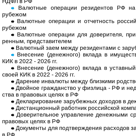
НДФЛ в РФ
Валютные операции резидентов РФ на 
рубежом
Валютные операции и отчетность россий­
рубежом
Валютные операции для доверителя, принц
рен­ным, пред­ста­ви­телем
Валютный заем между резидентами с зару­б
Внесение (денежного) вклада в иму­ществ
КИК в 2022 - 2026 гг.
Внесение (денежного) вклада в устав­ный к
своей КИК в 2022 - 2026 гг.
Дарение инвалюты между близкими род­ств
Двойное гражданство у физлица - РФ и недру
ства в право­вых целях в РФ
Декларирование зарубежных доходов в дек
Дистанционный работник российской компа
Доверительное управление денежными сре
право­вых целях в РФ
Документы для подтверждения расхо­дов за
в РФ