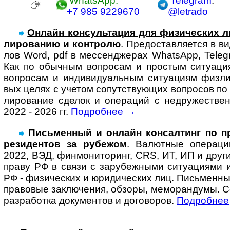
WhatsApp:
Telegram
:
+7 985 9229670
@letrado
Онлайн консультация для физи­чес­ких л
ли­ро­ва­нию и конт­ролю
. Предо­став­ля­ется в 
лов Word, pdf в мес­сенд­же­рах Whats­App, Tele­g
Как по обыч­ным воп­ро­сам и про­с­тым ситу­а­ци
воп­ро­сам и инди­ви­ду­аль­ным ситу­а­циям физ­л
вых целях с уче­том сопут­ст­ву­ю­щих воп­ро­сов п
ли­ро­ва­ние сде­лок и опе­ра­ций с недру­жест­ве
2022 - 2026 гг.
Подробнее
→
Письменный и онлайн консал­тинг по пра
ре­зи­ден­тов за ру­бе­жом
. Ва­лют­ные опера­ц
2022, ВЭД, фин­мо­ни­то­ринг, CRS, ИТ, ИП и други
праву РФ в связи с за­ру­беж­ны­ми ситу­ациями 
РФ - физи­чес­ких и юри­ди­чес­ких лиц. Пись­мен­ны
право­вые заклю­чения, обзоры, ме­мо­ран­ду­мы. 
разра­ботка доку­ментов и до­го­во­ров.
Подробнее