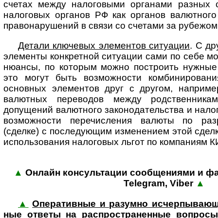
счетах между налоговыми органами разных 
налоговых органов РФ как органов валютного
правонарушений в связи со счетами за рубежом 
Детали ключевых элементов ситуации
. С д
элементы конкретной ситуации сами по себе мо
нюансы, по которым можно построить нужные 
это могут быть возможности комбинировани
основных элементов друг с другом, наприме
валютных переводов между родственникам
допущений валютного законодательства и налог
возможности перечисления валюты по раз
(сделке) с последующим изменением этой сделк
использования налоговых льгот по компаниям КИ
▲
Онлайн консультации сообщениями и фай
Tele­gram, Viber
▲
▲
Оперативные и разумно исчер­пыва­ющи
ные ответы на рас­про­стра­нен­ные воп­росы