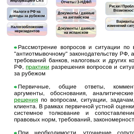
информацией CRS
Отчеты / 3-НДФЛ
Риски / Проб
Возможнос
Налоги в РФ на
Документы / данные
доходы за рубежом
на английском
Вариант
изменений сит
Налогообложение
Документы / данные
нерезидентов
на испанском
Рассмотрение вопросов и ситуации по в
"антиотмывочному" законодательству РФ, а
требований банков, налоговых и других 
РФ,
практики
разрешения вопросов и ситуа
за рубежом
Первичные, общие ответы, коммент
аргументы, обоснования, аналитически
решения
по вопросам, ситуации, задачам,
клиента. В рамках первичной устной оценк
системное толкование и сопоставлен
правовых норм, требований, закономерност
При необходимости, уточнение сопу