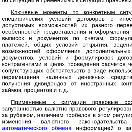
по ситуации и применимых к ситуации правовых
Ключевые моменты по конкретным ситу
специфических условий договоров с ино­
допустимых возможностей их разного перев
особенностей предоставления и оформления
выписок и документов по счетам, формул
платежей, общих условий открытия, ведени
возможностей оформления дополнительных
документов, условий и формулировок дого
контрагентами в целях проведения расчетов ч
сопутствующих обстоятельств в виде использо
перемещения наличных денежных средст
получения дивидендов от иностранных конт
займов, процентов и т. д.
Применимые к ситуации правовые осо
запутанностью валютно-правового ре­гу­ли­ро­ва
за рубежом, наличием пробелов в этом регули
изменения валютного законодательства
автоматического обмена
информацией о за