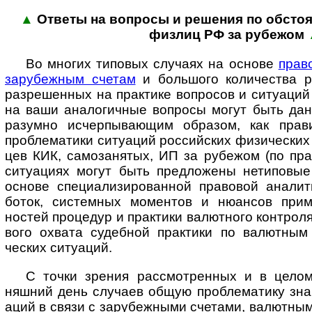
▲
Ответы на вопросы и реше­ния по обсто­я­
физ­лиц РФ за рубежом
Во многих типовых случаях на основе
прав
зару­беж­ным счетам
и боль­шого коли­чества р
разре­шенных на прак­тике воп­ро­сов и ситу­аци
на ваши анало­гич­ные воп­росы могут быть да
разумно исчер­пы­ва­ющим образом, как прав
пробле­матики ситу­аций рос­сий­ских физи­ческих 
цев КИК, само­за­нятых, ИП за рубе­жом (по пра
ситу­ациях могут быть пред­ложены нети­повые
основе специ­а­лизи­ро­ван­ной право­вой анали
боток, систем­ных момен­тов и нюан­сов прим
ностей проце­дур и прак­тики валют­ного конт­рол
вого охвата судеб­ной прак­тики по валют­ным
ческих ситуаций.
С точки зрения рассмотренных и в целом 
няшний день слу­чаев общую пробле­матику зна­ч
аций в связи с зару­беж­ными сче­тами, валют­ны