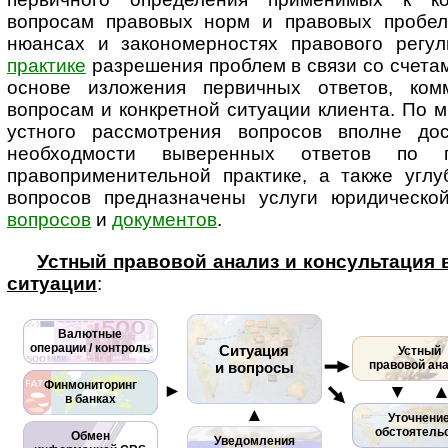
вопросам правовых норм и правовых пробел
нюансах и закономерностях правового ре­гу­ли
практике
разрешения проблем в связи со счетам
основе изложения первичных ответов, ком
вопросам и конкретной ситуации клиента. По м
устного рассмотрения вопросов вполне дос
необходмости выверенных ответов по
правоприменительной практике, а также углу
вопросов пред­наз­на­че­ны услуги юридическ
вопросов
и
документов
.
Устный правовой анализ и консультация
ситуации
:
Валютные
операции / контроль
Ситуация
Устный
правовой ан
и вопросы
Финмониторинг
►
▼ 
в банках
▲
Уточнени
обстоятель
Обмен
Уведомления