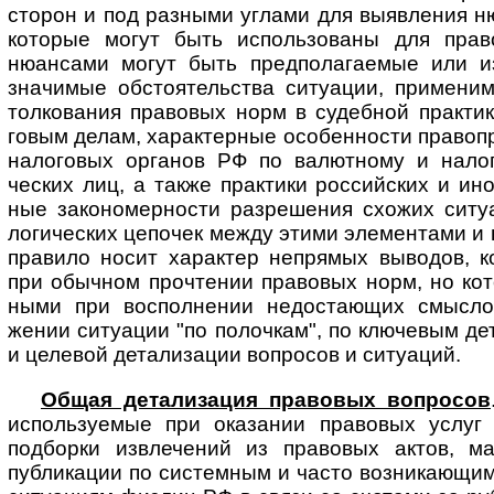
сторон и под разными углами для выяв­ления н
которые могут быть исполь­зованы для пра
нюансами могут быть предпола­гаемые или и
значимые обстоя­тельства ситуации, приме­н
толкования правовых норм в судебной прак­тик
говым делам, харак­терные особен­ности право­п
нало­говых органов РФ по валют­ному и нало­
ческих лиц, а также практики россий­ских и ино
ные законо­мер­ности разре­шения схожих ситу
логи­ческих цепо­чек между этими элемен­тами и 
правило носит харак­тер непрямых выводов, 
при обычном прочте­нии право­вых норм, но кот
ными при воспол­нении недоста­ющих смыс­ло
жении ситу­ации "по полочкам", по ключевым де
и целе­вой детали­зации вопро­сов и ситуаций.
Общая детализация правовых вопросов
исполь­зуемые при оказании право­вых услуг 
подборки извле­чений из правовых актов, мат
публи­кации по систем­ным и часто возни­кающ