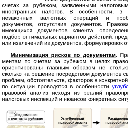
счетах за рубежом, заявленными налоговым
иностранных налогов. В особенности, в 
незаконных валютных операций и проб
документов, отсутствия документов. Право
имеющихся документов клиента, определен
подбор оптимальных вариантов действий, пре
или извлечений из документов, формулировок о
Минимизация рисков по документам
. Пр
мен­там по счетам за рубежом в целях прав
ориентированы главным образом не стольк
сколько на решение посредством документов с
проблем, обстоятельств, факторов в конкретной
по ситуации проводятся в особенности
углуб
правовой анализ исходя из реалий правопр
налоговых инспекций и нюансов конкретных сит
Уведомления
Углубленный
Расширенн
о счетах за рубежом
правовой анализ
правовой ан