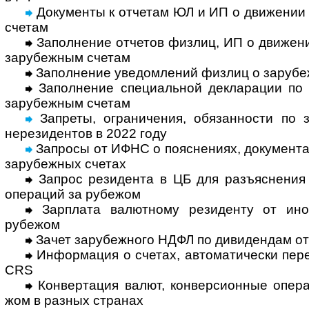
Документы к отчетам ЮЛ и ИП о движении
счетам
Заполнение отчетов физлиц, ИП о движе­ни
зару­беж­ным счетам
Заполнение уведомлений физлиц о зару­беж
Заполнение специальной декларации по а
зару­беж­ным счетам
Запреты, ограничения, обязан­ности по з
нере­зи­ден­тов в 2022 году
Запросы от ИФНС о поясне­ниях, доку­мен­та
зару­беж­ных счетах
Запрос резидента в ЦБ для разъяснения 
опе­ра­ций за ру­бежом
Зарплата валютному резиденту от инос
рубежом
Зачет зарубежного НДФЛ по дивидендам от
Информация о счетах, автома­тически перед
CRS
Конвертация валют, конверсионные опера
жом в раз­ных странах