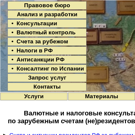
Правовое бюро
Анализ и разработки
• Консультации
• Валютный контроль
• Счета за рубежом
• Налоги в РФ
• Антисанкции РФ
• Консалтинг по Испании
Запрос услуг
Контакты
Услуги
Материалы
Валютные и налоговые консульта
по зарубежным счетам (не)резидентов