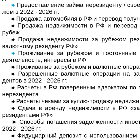
Предоставление займа нерезиденту / свое
жом в 2022 - 2026 гг.
Продажа автомобиля в РФ и перевод полу­ч
Продажа недвижимости в РФ и перевод по
рубеж
Продажа недвижимости за рубежом рези
валют­ному рези­денту РФ»
Проживание за рубежом и постоянные до
деятель­ность, инте­ресы в РФ
Проживание за рубежом и валютные опера­
Разрешенные валютные операции на зар
дентов в 2022 - 2026 гг.
Расчеты в РФ поверенным адвокатом по пор
нере­зи­дента
Расчеты чеками за куплю-продажу недви­жи
Сдача в аренду недвижимости в РФ «за
рези­ден­тами РФ»
► Способы погашения задолженности ино­стр
2022 - 2026 гг.
Фидуциарный депозит с использованием с