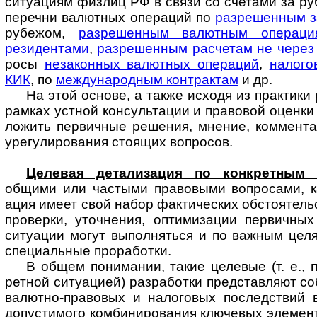
ситу­ациям физлиц РФ в связи со счетами за ру
перечни валютных операций по
разре­шенным з
рубежом,
разре­шенным валют­ным опера­ц
резиден­тами
,
разре­шенным рас­четам не через
росы
неза­конных валют­ных опера­ций
,
нало­го
КИК
, по
междуна­родным конт­рактам
и др.
На этой основе, а также исходя из прак­тики
рамках устной консуль­тации и право­вой оценк
ложить первич­ные решения, мнение, коммен­та
уре­гу­ли­рования стоящих вопросов.
Целевая детализация по конкретным 
общими или частыми право­выми воп­ро­сами, к
ация имеет свой набор факти­ческих обстоя­тель
про­верки, уточ­нения, оптими­зации первич­ны
ситу­ации могут выпол­няться и по важ­ным це
специ­альные прора­ботки.
В общем понимании, такие целевые (т. е., п
ретной ситу­ацией) разра­ботки пред­став­ляют 
валютно-­право­вых и нало­говых послед­ствий
допусти­мого комбини­рования ключе­вых элемен­