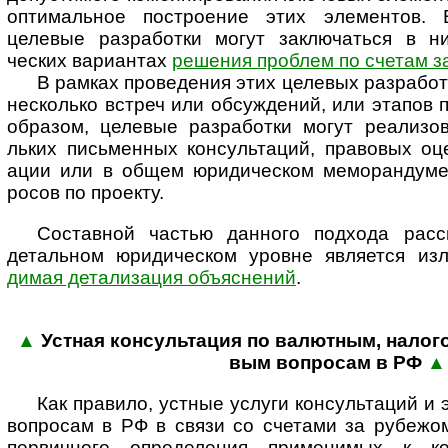
оптима­льное постро­ение этих элемен­тов. 
целевые разра­ботки могут заклю­чаться в ниж
ческих вари­антах
реше­ния проб­лем по счетам з
В рамках проведения этих целевых разра­бото
несколько встреч или обсуж­дений, или эта­пов 
образом, целевые разра­ботки могут реали­зов
льких пись­менных консу­ль­таций, правовых оц
ации или в общем юриди­ческом мемо­ран­думе
росов по проекту.
Составной частью данного подхода рассм
деталь­ном юриди­ческом уровне явля­ется и
димая дета­ли­зация объяс­нений
.
▲
Устная консультация по валютным, нало­г
вым воп­ро­сам в РФ
▲
Как правило, устные услуги консультаций и
вопросам в РФ в связи со счетами за рубежо
первичного определения применимых к ко