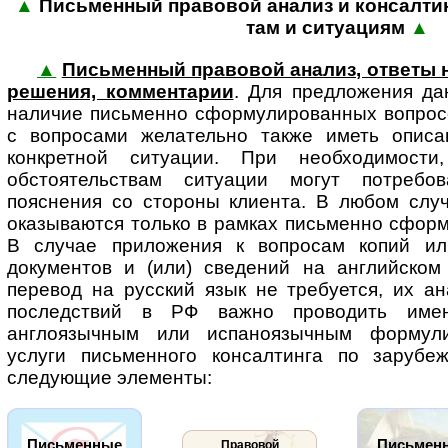
▲
Письменный правовой анализ и консалтинг
там и ситу­а­циям
▲
▲
Письменный правовой анализ, ответы 
решения, комментарии
. Для пред­ло­же­ния 
наличие письменно сформулированных вопросо
с вопросами желательно также иметь описа
конкретной ситуации. При необходимос
обстоятельствам ситуации могут потребо
пояснения со стороны клиента. В любом случ
оказываются только в рамках письменно сфор
В случае приложения к вопросам копий ил
документов и (или) сведений на английском
перевод на русский язык не требуется, их а
последствий в РФ важно проводить име
англоязычным или испаноязычным формули
услуги письменного консалтинга по зарубе
следующие элементы:
Письменные
Письмен
Правовой