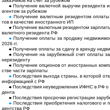
заказ­чиков на счет за рубежом
Получение валютной выручки резидента ин
аген­том за рубежом
Получение валютным резидентом оплаты от
тов в каче­стве ино­стран­ного ИП
Получение валютным резидентом зарплаты н
валют­ного рези­дента РФ
Получение оплаты за продажу недви­жи­мос
2026 гг.
Получение оплаты за сдачу в аренду недви
Получение на зарубежный счет оплаты за к
нере­зи­денту
Получение опционов от иностранных компан
стве части зар­платы
Последствия выхода страны, в которой откр
инфор­ма­цией с РФ
Последствия неуведомления ИФНС в РФ о за
дента
Последствия просрочки регистрации зару­б
Последствия приобретения нало­гового и по
дент­ства РФ