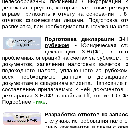
целесообразных пояснений / информации 
денежных средств, которые валютные резиде
вправе приложить к отчету на основании п. 
отчетов физическими лицами. Подготовка от
распечатка, при необходимости выгрузка на фле
Подготовка декларации 3-
Декларация
рубежом
. - Юридическая стр
3-НДФЛ
декларации 3-НДФЛ, в осо
проблемных операций на счетах за рубежом, 
документов, заявлении налоговых вычетов, 
подоходного налога, уплаченного за рубежом
всех необходимые данных в декларации
документам и сведениям клиента. Написание п
составление прилагаемых к ней документов. 
декларации 3-НДФЛ в файлах tiff, xml из ПО Ф
Подробнее
ниже
.
Разработка ответов на запр
Ответы
в случаях истребования на­ло­г
на запросы ИФНС
иных документов в связи с оп