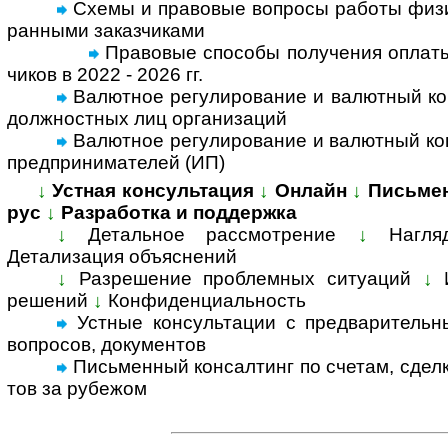
Схемы и правовые вопросы работы физи­ч
ран­ными заказ­чи­ками
Правовые способы полу­че­ния опла­ты
чи­ков в 2022 - 2026 гг.
Валютное регулирование и валютный кон
долж­но­ст­ных лиц орга­ни­заций
Валютное регулирование и валютный конт
пред­при­ни­ма­те­лей (ИП)
↓
Устная консультация
↓
Онлайн
↓
Письме
рус
↓
Разработка и поддержка
↓
Детальное рассмотрение
↓
Нагля
Детализация объяс­нений
↓
Разрешение проблемных ситуаций
↓
решений
↓
Конфиденциальность
Устные консультации с предвари­тельны
воп­росов, доку­ментов
Письменный консал­тинг по счетам, сделка
тов за ру­бе­жом