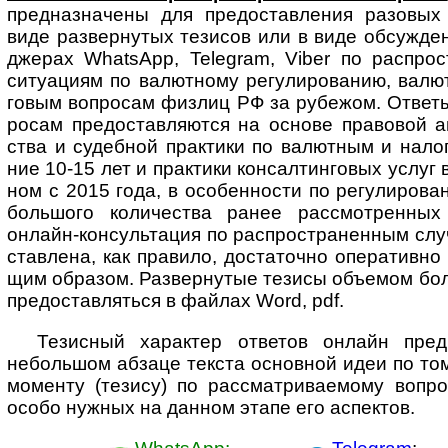
пред­наз­начены для предо­став­ления разо­вых
виде развер­нутых тезисов или в виде обсуж­ден
джерах WhatsApp, Telegram, Viber по распро­
ситу­ациям по валют­ному регули­рованию, валют
говым воп­ро­сам физ­лиц РФ за рубе­жом. Ответ
росам предо­став­ляются на основе право­вой ана
ства и судеб­ной прак­тики по валют­ным и нало
ние 10-15 лет и прак­тики консал­тинговых услуг
ном с 2015 года, в особен­ности по регули­рова
боль­шого коли­чества ранее рассмот­ренных
онлайн-­консуль­тация по распро­стра­ненным сл
став­лена, как пра­вило, доста­точно опера­тивн
щим образом. Развер­нутые тезисы объ­е­мом боле
предо­став­ляться в файлах Word, pdf.
Тезисный характер ответов онлайн пред­п
неболь­шом абзаце текста основ­ной идеи по то
моме­нту (тезису) по рас­смат­ри­ва­е­мому воп­р
особо нуж­ных на дан­ном этапе его аспектов.