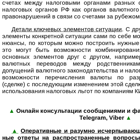
счетах между налоговыми органами разных 
налоговых органов РФ как органов валютного
правонарушений в связи со счетами за рубежом 
Детали ключевых элементов ситуации
. С д
элементы конкретной ситуации сами по себе мо
нюансы, по которым можно построить нужные 
это могут быть возможности комбинировани
основных элементов друг с другом, наприме
валютных переводов между родственникам
допущений валютного законодательства и налог
возможности перечисления валюты по раз
(сделке) с последующим изменением этой сделк
использования налоговых льгот по компаниям КИ
▲
Онлайн консультации сообщениями и фай
Tele­gram, Viber
▲
▲
Оперативные и разумно исчер­пыва­ющи
ные ответы на рас­про­стра­нен­ные воп­росы