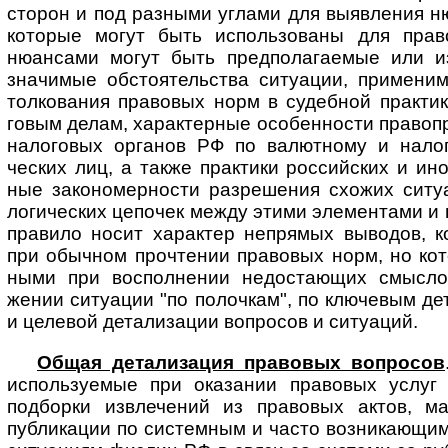
сторон и под разными углами для выяв­ления н
которые могут быть исполь­зованы для пра
нюансами могут быть предпола­гаемые или и
значимые обстоя­тельства ситуации, приме­н
толкования правовых норм в судебной прак­тик
говым делам, харак­терные особен­ности право­п
нало­говых органов РФ по валют­ному и нало­
ческих лиц, а также практики россий­ских и ино
ные законо­мер­ности разре­шения схожих ситу
логи­ческих цепо­чек между этими элемен­тами и 
правило носит харак­тер непрямых выводов, 
при обычном прочте­нии право­вых норм, но кот
ными при воспол­нении недоста­ющих смыс­ло
жении ситу­ации "по полочкам", по ключевым де
и целе­вой детали­зации вопро­сов и ситуаций.
Общая детализация правовых вопросов
исполь­зуемые при оказании право­вых услуг 
подборки извле­чений из правовых актов, мат
публи­кации по систем­ным и часто возни­кающ