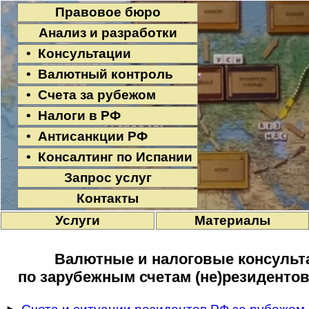
Правовое бюро
Анализ и разработки
• Консультации
• Валютный контроль
• Счета за рубежом
• Налоги в РФ
• Антисанкции РФ
• Консалтинг по Испании
Запрос услуг
Контакты
Услуги
Материалы
Валютные и налоговые консульта
по зарубежным счетам (не)резидентов