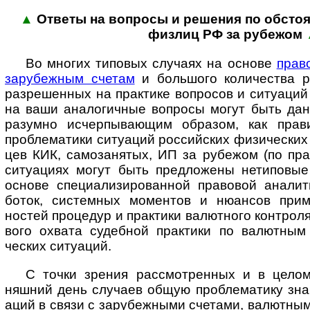
▲
Ответы на вопросы и реше­ния по обсто­я­
физ­лиц РФ за рубежом
Во многих типовых случаях на основе
прав
зару­беж­ным счетам
и боль­шого коли­чества р
разре­шенных на прак­тике воп­ро­сов и ситу­аци
на ваши анало­гич­ные воп­росы могут быть да
разумно исчер­пы­ва­ющим образом, как прав
пробле­матики ситу­аций рос­сий­ских физи­ческих 
цев КИК, само­за­нятых, ИП за рубе­жом (по пра
ситу­ациях могут быть пред­ложены нети­повые
основе специ­а­лизи­ро­ван­ной право­вой анали
боток, систем­ных момен­тов и нюан­сов прим
ностей проце­дур и прак­тики валют­ного конт­рол
вого охвата судеб­ной прак­тики по валют­ным
ческих ситуаций.
С точки зрения рассмотренных и в целом 
няшний день слу­чаев общую пробле­матику зна­ч
аций в связи с зару­беж­ными сче­тами, валют­ны