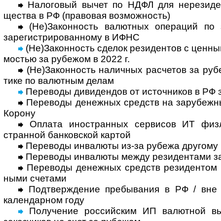
Налоговый вычет по НДФЛ для нерези­ден
щества в РФ (право­вая воз­мож­ность)
(Не)Законность валютных операций по за
заре­гист­ри­ро­ван­ному в ИФНС
(Не)Законность сделок резидентов с цен­ны
мостью за рубежом в 2022 г.
(Не)Законность наличных расчетов за рубе
тике по валют­ным делам
Переводы дивидендов от источников в РФ 
Переводы денежных средств на зару­беж­ны
Корону
Оплата иностранных сервисов ИТ физлиц
стран­ной бан­ков­ской картой
Переводы инвалюты из-за рубежа другому 
Переводы инвалюты между резидентами з
Переводы денежных средств резидентом м
ными счетами
Подтверждение пребывания в РФ / вне
кален­дар­ном году
Получение рос­сий­ским ИП валют­ной вы