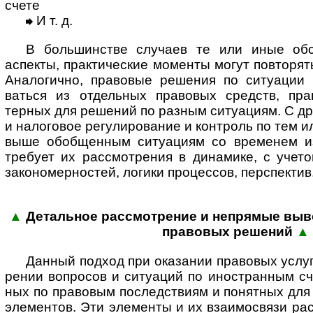
счете
И т. д.
В большинстве случаев те или иные обсто
аспекты, практи­ческие моменты могут повто­рят
Анало­гично, правовые решения по ситуации 
ваться из отдель­ных правовых средств, пра
терных для решений по разным ситуациям. С др
и нало­говое регули­рование и конт­роль по тем 
выше обоб­щен­ным ситу­ациям со временем из
требует их рассмот­рения в дина­мике, с учето
законо­мер­ностей, логики процессов, перспектив
▲
Детальное рассмотрение и непрямые выво
пра­во­вых ре­шений
▲
Данный подход при оказании правовых услуг
рении вопросов и ситу­аций по ино­стран­ным с
ных по право­вым послед­ствиям и понят­ных для
элемен­тов. Эти элементы и их взаимо­связи ра