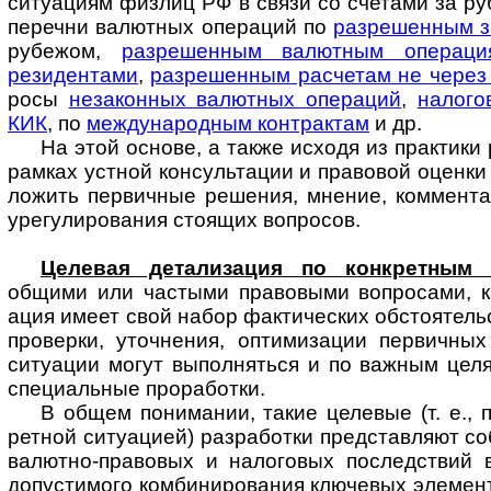
ситу­ациям физлиц РФ в связи со счетами за ру
перечни валютных операций по
разре­шенным з
рубежом,
разре­шенным валют­ным опера­ц
резиден­тами
,
разре­шенным рас­четам не через
росы
неза­конных валют­ных опера­ций
,
нало­го
КИК
, по
междуна­родным конт­рактам
и др.
На этой основе, а также исходя из прак­тики
рамках устной консуль­тации и право­вой оценк
ложить первич­ные решения, мнение, коммен­та
уре­гу­ли­рования стоящих вопросов.
Целевая детализация по конкретным 
общими или частыми право­выми воп­ро­сами, к
ация имеет свой набор факти­ческих обстоя­тель
про­верки, уточ­нения, оптими­зации первич­ны
ситу­ации могут выпол­няться и по важ­ным це
специ­альные прора­ботки.
В общем понимании, такие целевые (т. е., п
ретной ситу­ацией) разра­ботки пред­став­ляют 
валютно-­право­вых и нало­говых послед­ствий
допусти­мого комбини­рования ключе­вых элемен­