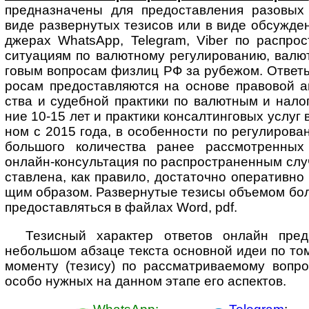
пред­наз­начены для предо­став­ления разо­вых
виде развер­нутых тезисов или в виде обсуж­ден
джерах WhatsApp, Telegram, Viber по распро­
ситу­ациям по валют­ному регули­рованию, валют
говым воп­ро­сам физ­лиц РФ за рубе­жом. Ответ
росам предо­став­ляются на основе право­вой ана
ства и судеб­ной прак­тики по валют­ным и нало
ние 10-15 лет и прак­тики консал­тинговых услуг
ном с 2015 года, в особен­ности по регули­рова
боль­шого коли­чества ранее рассмот­ренных
онлайн-­консуль­тация по распро­стра­ненным сл
став­лена, как пра­вило, доста­точно опера­тивн
щим образом. Развер­нутые тезисы объ­е­мом боле
предо­став­ляться в файлах Word, pdf.
Тезисный характер ответов онлайн пред­п
неболь­шом абзаце текста основ­ной идеи по то
моме­нту (тезису) по рас­смат­ри­ва­е­мому воп­р
особо нуж­ных на дан­ном этапе его аспектов.