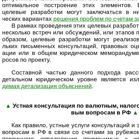
оптима­льное постро­ение этих элемен­тов. 
целевые разра­ботки могут заклю­чаться в ниж
ческих вари­антах
реше­ния проб­лем по счетам з
В рамках проведения этих целевых разра­бото
несколько встреч или обсуж­дений, или эта­пов 
образом, целевые разра­ботки могут реали­зов
льких пись­менных консу­ль­таций, правовых оц
ации или в общем юриди­ческом мемо­ран­думе
росов по проекту.
Составной частью данного подхода рассм
деталь­ном юриди­ческом уровне явля­ется и
димая дета­ли­зация объяс­нений
.
▲
Устная консультация по валютным, нало­г
вым воп­ро­сам в РФ
▲
Как правило, устные услуги консультаций и
вопросам в РФ в связи со счетами за рубежо
первичного определения применимых к ко