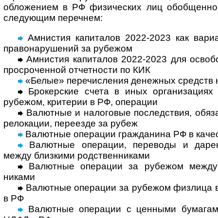
обло­жением в РФ физи­чес­ких лиц обоб­щенно
следу­ющим переч­нем:
Амнистия капиталов 2022-2023 как вариа
право­нару­шений за рубежом
Амнистия капиталов 2022-2023 для освобо
просро­чен­ной отчет­ности по КИК
«Белые» перечисления денежных средств 
Брокерские счета в иных организациях 
рубе­жом, крите­рии в РФ, опе­рации
Валютные и налоговые последствия, обяза
рело­кации, пере­езде за рубеж
Валютные операции гражданина РФ в каче­с
Валютные операции, переводы и дарен
между близ­кими род­ствен­ни­ками
Валютные операции за рубежом между н
никами
Валютные операции за рубежом физлица в к
в РФ
Валютные операции с ценными бума­гам