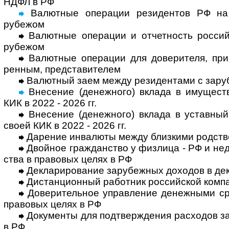
НДФЛ в РФ
Валютные операции резидентов РФ на 
рубежом
Валютные операции и отчетность россий­
рубежом
Валютные операции для доверителя, принц
рен­ным, пред­ста­ви­телем
Валютный заем между резидентами с зару­б
Внесение (денежного) вклада в иму­ществ
КИК в 2022 - 2026 гг.
Внесение (денежного) вклада в устав­ный к
своей КИК в 2022 - 2026 гг.
Дарение инвалюты между близкими род­ств
Двойное гражданство у физлица - РФ и недру
ства в право­вых целях в РФ
Декларирование зарубежных доходов в дек
Дистанционный работник российской компа
Доверительное управление денежными сре
право­вых целях в РФ
Документы для подтверждения расхо­дов за
в РФ