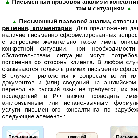
▲
Письменный правовой анализ и консалтинг
там и ситу­а­циям
▲
▲
Письменный правовой анализ, ответы 
решения, комментарии
. Для пред­ло­же­ния 
наличие письменно сформулированных вопросо
с вопросами желательно также иметь описа
конкретной ситуации. При необходимос
обстоятельствам ситуации могут потребо
пояснения со стороны клиента. В любом случ
оказываются только в рамках письменно сфор
В случае приложения к вопросам копий ил
документов и (или) сведений на английском
перевод на русский язык не требуется, их а
последствий в РФ важно проводить име
англоязычным или испаноязычным формули
услуги письменного консалтинга по зарубе
следующие элементы:
Письменные
Письмен
Правовой