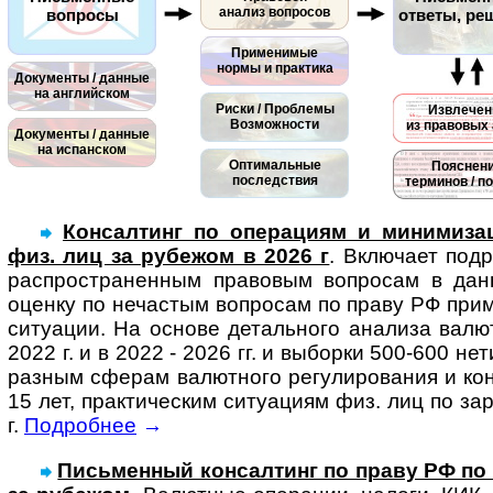
анализ вопросов
вопросы
ответы, ре
Применимые
нормы и практика
Документы / данные
на английском
Риски / Проблемы
Извлечен
Возможности
из правовых 
Документы / данные
на испанском
Оптимальные
Пояснен
последствия
терминов / п
Консалтинг по операциям и минимизац
физ. лиц за рубежом в 2026 г
. Вклю­чает под­
рас­про­ст­ра­нен­ным пра­во­вым воп­ро­сам в да
оценку по нечас­тым воп­ро­сам по праву РФ при­ме
ситу­а­ции. На основе деталь­ного ана­лиза валют­
2022 г. и в 2022 - 2026 гг. и выборки 500-600 нет
раз­ным сфе­рам валют­ного регу­ли­ро­ва­ния и ко
15 лет, прак­тичес­ким ситу­а­циям физ. лиц по за
г.
Подробнее
→
Письменный консал­тинг по праву РФ по си­