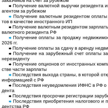
заказ­чиков на счет за рубежом
Получение валютной выручки резидента ин
аген­том за рубежом
Получение валютным резидентом оплаты от
тов в каче­стве ино­стран­ного ИП
Получение валютным резидентом зарплаты н
валют­ного рези­дента РФ
Получение оплаты за продажу недви­жи­мос
2026 гг.
Получение оплаты за сдачу в аренду недви
Получение на зарубежный счет оплаты за к
нере­зи­денту
Получение опционов от иностранных компан
стве части зар­платы
Последствия выхода страны, в которой откр
инфор­ма­цией с РФ
Последствия неуведомления ИФНС в РФ о за
дента
Последствия просрочки регистрации зару­б
Последствия приобретения нало­гового и по
дент­ства РФ