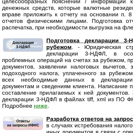
целесообразных пояснений / информации 
денежных средств, которые валютные резиде
вправе приложить к отчету на основании п. 
отчетов физическими лицами. Подготовка от
распечатка, при необходимости выгрузка на фле
Подготовка декларации 3-
Декларация
рубежом
. - Юридическая стр
3-НДФЛ
декларации 3-НДФЛ, в осо
проблемных операций на счетах за рубежом, 
документов, заявлении налоговых вычетов, 
подоходного налога, уплаченного за рубежом
всех необходимые данных в декларации
документам и сведениям клиента. Написание п
составление прилагаемых к ней документов. 
декларации 3-НДФЛ в файлах tiff, xml из ПО Ф
Подробнее
ниже
.
Разработка ответов на запр
Ответы
в случаях истребования на­ло­г
на запросы ИФНС
иных документов в связи с оп