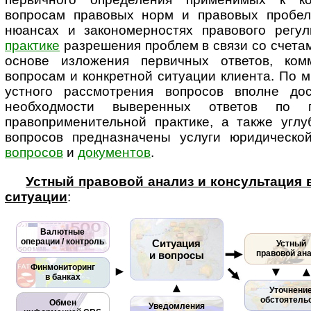
вопросам правовых норм и правовых пробел
нюансах и закономерностях правового ре­гу­ли
практике
разрешения проблем в связи со счетам
основе изложения первичных ответов, ком
вопросам и конкретной ситуации клиента. По м
устного рассмотрения вопросов вполне дос
необходмости выверенных ответов по
правоприменительной практике, а также углу
вопросов пред­наз­на­че­ны услуги юридическ
вопросов
и
документов
.
Устный правовой анализ и консультация
ситуации
:
Валютные
операции / контроль
Ситуация
Устный
правовой ан
и вопросы
Финмониторинг
►
▼ 
в банках
▲
Уточнени
обстоятель
Обмен
Уведомления