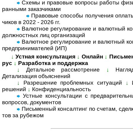
Схемы и правовые вопросы работы физи­ч
ран­ными заказ­чи­ками
Правовые способы полу­че­ния опла­ты
чи­ков в 2022 - 2026 гг.
Валютное регулирование и валютный кон
долж­но­ст­ных лиц орга­ни­заций
Валютное регулирование и валютный конт
пред­при­ни­ма­те­лей (ИП)
↓
Устная консультация
↓
Онлайн
↓
Письме
рус
↓
Разработка и поддержка
↓
Детальное рассмотрение
↓
Нагля
Детализация объяс­нений
↓
Разрешение проблемных ситуаций
↓
решений
↓
Конфиденциальность
Устные консультации с предвари­тельны
воп­росов, доку­ментов
Письменный консал­тинг по счетам, сделка
тов за ру­бе­жом