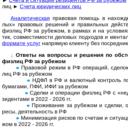
►
Счета и ситуации резидентов РФ за рубежом
лиц ►
Счета юридических лиц
Ана­ли­ти­че­с­кая
пра­во­вая по­мощь в на­хо­ж­де
лых» пра­во­вых ре­ше­ний и пра­ви­ль­ных дей­ст
физ­лиц РФ за рубе­жом, в рам­ках и на усло­ви­ях
тик, сов­мес­ти­мо­сти дело­вых под­хо­дов и мен­та­
фор­мате услуг
на­пря­мую кли­енту без по­сред­ник
↓
Ответы на вопросы и реше­ния по обсто­я
физ­лиц РФ за рубежом
Правовой режим в РФ операций, сделок, с
лиц РФ за рубе­жом
НДФЛ в РФ и валютный контроль по 
бума­гами, ПФИ, ИФИ за рубе­жом
Сделки и операции физ­лиц РФ с «недр
зи­ден­тами в 2022 - 2026 гг.
Проживание за рубежом и сделки, оп
ресы, дея­тель­ность в РФ
Минимизация рисков по счетам и ситу­а­ц
жом в 2022 - 2026 гг.