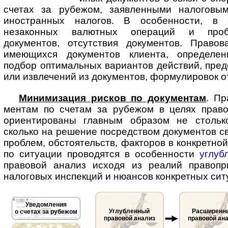
счетах за рубежом, заявленными налоговым
иностранных налогов. В особенности, в 
незаконных валютных операций и проб
документов, отсутствия документов. Право
имеющихся документов клиента, определен
подбор оптимальных вариантов действий, пре
или извлечений из документов, формулировок о
Минимизация рисков по документам
. Пр
мен­там по счетам за рубежом в целях прав
ориентированы главным образом не стольк
сколько на решение посредством документов с
проблем, обстоятельств, факторов в конкретной
по ситуации проводятся в особенности
углуб
правовой анализ исходя из реалий правопр
налоговых инспекций и нюансов конкретных сит
Уведомления
Углубленный
Расширенн
о счетах за рубежом
правовой анализ
правовой ан