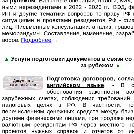
за ру­бе­жом
. Ва­лют­ные опера­ции, налоги, КИК,
ными нере­зи­ден­тами в 2022 - 2026 гг., ВЭД, фи
ИП и другие тематики во­п­ро­сов по праву РФ в
ситу­аци­ями и проек­тами рези­дентов РФ - физи­
лиц. Пись­мен­ные кон­суль­та­ции, анализ, право
ме­мо­ран­ду­мы. Состав­ление, изме­нение, разра­б
во­ров.
Подробнее
→
▲
Услуги подготовки доку­мен­тов в связи со с
за ру­бежом
▲
Подготовка договоров, согл
Документы
английском языке
. - В осо
на английском
обоснования законности в
зарубежных счетах, соблюдения требований 
налоговых целях в РФ. В частности, п
перечислениям денежных средств между близ
другими физическими лицами, при продаже не
валютным резидентам РФ через местного но
проектов нужных справок и отчетов от и