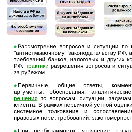
информацией CRS
Отчеты / 3-НДФЛ
Риски / Проб
Возможнос
Налоги в РФ на
Документы / данные
доходы за рубежом
на английском
Вариант
изменений сит
Налогообложение
Документы / данные
нерезидентов
на испанском
Рассмотрение вопросов и ситуации по в
"антиотмывочному" законодательству РФ, а
требований банков, налоговых и других 
РФ,
практики
разрешения вопросов и ситуа
за рубежом
Первичные, общие ответы, коммент
аргументы, обоснования, аналитически
решения
по вопросам, ситуации, задачам,
клиента. В рамках первичной устной оценк
системное толкование и сопоставлен
правовых норм, требований, закономерност
При необходимости, уточнение сопу