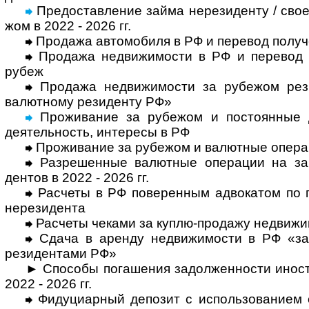
Предоставление займа нерезиденту / свое
жом в 2022 - 2026 гг.
Продажа автомобиля в РФ и перевод полу­ч
Продажа недвижимости в РФ и перевод по
рубеж
Продажа недвижимости за рубежом рези
валют­ному рези­денту РФ»
Проживание за рубежом и постоянные до
деятель­ность, инте­ресы в РФ
Проживание за рубежом и валютные опера­
Разрешенные валютные операции на зар
дентов в 2022 - 2026 гг.
Расчеты в РФ поверенным адвокатом по пор
нере­зи­дента
Расчеты чеками за куплю-продажу недви­жи
Сдача в аренду недвижимости в РФ «за
рези­ден­тами РФ»
► Способы погашения задолженности ино­стр
2022 - 2026 гг.
Фидуциарный депозит с использованием с