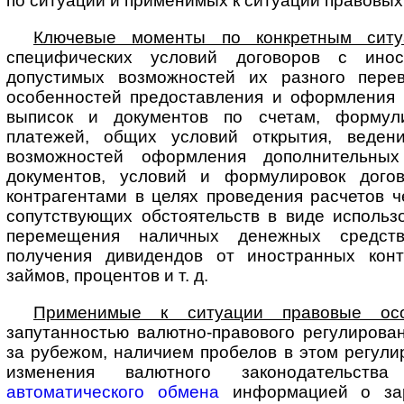
по ситуации и применимых к ситуации правовых
Ключевые моменты по конкретным ситу
специфических условий договоров с ино­
допустимых возможностей их разного перев
особенностей предоставления и оформления
выписок и документов по счетам, формул
платежей, общих условий открытия, ведени
возможностей оформления дополнительных
документов, условий и формулировок дого
контрагентами в целях проведения расчетов ч
сопутствующих обстоятельств в виде использо
перемещения наличных денежных средст
получения дивидендов от иностранных конт
займов, процентов и т. д.
Применимые к ситуации правовые осо
запутанностью валютно-правового ре­гу­ли­ро­ва
за рубежом, наличием пробелов в этом регули
изменения валютного законодательства
автоматического обмена
информацией о за