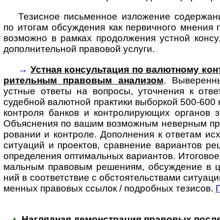
Тезисное письменное изложение содержани
по итогам обсуждения как первичного мнения 
возможно в рамках продолжения устной консу
дополнительной правовой услуги.
→
Устная консультация по валютному конт
ри­тель­ным пра­во­вым ана­лизом
. Выве­ренн
устные ответы на воп­росы, уточ­нения к отве
судеб­ной валют­ной прак­тики выбор­кой 500-­600 
конт­роля бан­ков и конт­ро­ли­ру­ющих органов 
Объяс­нения по вашим возмож­ным невер­ным пред
ро­вании и конт­роле. Допол­нения к отве­там исх
ситу­аций и проек­тов, срав­нение вари­антов ре
опре­де­ления опти­маль­ных вари­ан­тов. Ито­гово
маль­ным пра­вовым реше­ниям, обсуж­дение в 
ний в соот­вет­ствие с обсто­я­тель­ствами ситу­ац
мен­ных право­вых ссылок / под­роб­ных тезисов.
▲
Наглядная демонстрация правовых послед