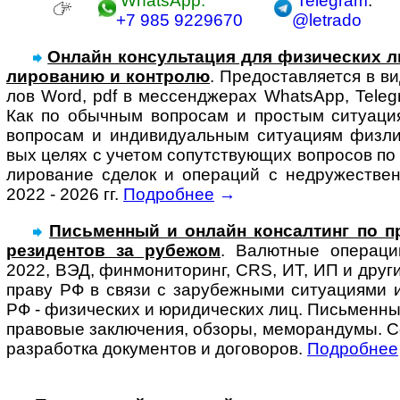
WhatsApp:
Telegram
:
+7 985 9229670
@letrado
Онлайн консультация для физи­чес­ких л
ли­ро­ва­нию и конт­ролю
. Предо­став­ля­ется в 
лов Word, pdf в мес­сенд­же­рах Whats­App, Tele­g
Как по обыч­ным воп­ро­сам и про­с­тым ситу­а­ци
воп­ро­сам и инди­ви­ду­аль­ным ситу­а­циям физ­л
вых целях с уче­том сопут­ст­ву­ю­щих воп­ро­сов п
ли­ро­ва­ние сде­лок и опе­ра­ций с недру­жест­ве
2022 - 2026 гг.
Подробнее
→
Письменный и онлайн консал­тинг по пра
ре­зи­ден­тов за ру­бе­жом
. Ва­лют­ные опера­ц
2022, ВЭД, фин­мо­ни­то­ринг, CRS, ИТ, ИП и други
праву РФ в связи с за­ру­беж­ны­ми ситу­ациями 
РФ - физи­чес­ких и юри­ди­чес­ких лиц. Пись­мен­ны
право­вые заклю­чения, обзоры, ме­мо­ран­ду­мы. 
разра­ботка доку­ментов и до­го­во­ров.
Подробнее