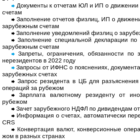
Документы к отчетам ЮЛ и ИП о движении
счетам
Заполнение отчетов физлиц, ИП о движе­ни
зару­беж­ным счетам
Заполнение уведомлений физлиц о зару­беж
Заполнение специальной декларации по а
зару­беж­ным счетам
Запреты, ограничения, обязан­ности по з
нере­зи­ден­тов в 2022 году
Запросы от ИФНС о поясне­ниях, доку­мен­та
зару­беж­ных счетах
Запрос резидента в ЦБ для разъяснения 
опе­ра­ций за ру­бежом
Зарплата валютному резиденту от инос
рубежом
Зачет зарубежного НДФЛ по дивидендам от
Информация о счетах, автома­тически перед
CRS
Конвертация валют, конверсионные опера
жом в раз­ных странах