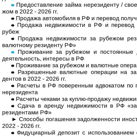
Предоставление займа нерезиденту / свое
жом в 2022 - 2026 гг.
Продажа автомобиля в РФ и перевод полу­ч
Продажа недвижимости в РФ и перевод по
рубеж
Продажа недвижимости за рубежом рези
валют­ному рези­денту РФ»
Проживание за рубежом и постоянные до
деятель­ность, инте­ресы в РФ
Проживание за рубежом и валютные опера­
Разрешенные валютные операции на зар
дентов в 2022 - 2026 гг.
Расчеты в РФ поверенным адвокатом по пор
нере­зи­дента
Расчеты чеками за куплю-продажу недви­жи
Сдача в аренду недвижимости в РФ «за
рези­ден­тами РФ»
► Способы погашения задолженности ино­стр
2022 - 2026 гг.
Фидуциарный депозит с использованием с