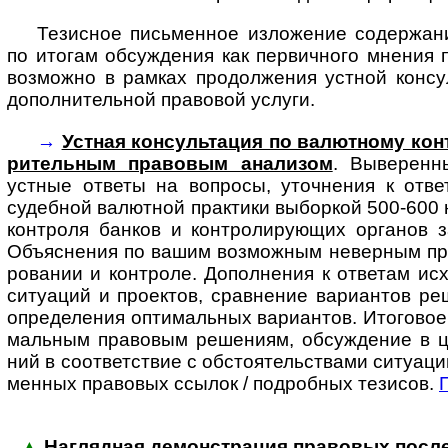
Тезисное письменное изложение содержани
по итогам обсуждения как первичного мнения 
возможно в рамках продолжения устной консу
дополнительной правовой услуги.
→
Устная консультация по валютному конт
ри­тель­ным пра­во­вым ана­лизом
. Выве­ренн
устные ответы на воп­росы, уточ­нения к отве
судеб­ной валют­ной прак­тики выбор­кой 500-­600 
конт­роля бан­ков и конт­ро­ли­ру­ющих органов 
Объяс­нения по вашим возмож­ным невер­ным пред
ро­вании и конт­роле. Допол­нения к отве­там исх
ситу­аций и проек­тов, срав­нение вари­антов ре
опре­де­ления опти­маль­ных вари­ан­тов. Ито­гово
маль­ным пра­вовым реше­ниям, обсуж­дение в 
ний в соот­вет­ствие с обсто­я­тель­ствами ситу­ац
мен­ных право­вых ссылок / под­роб­ных тезисов.
▲
Наглядная демонстрация правовых послед