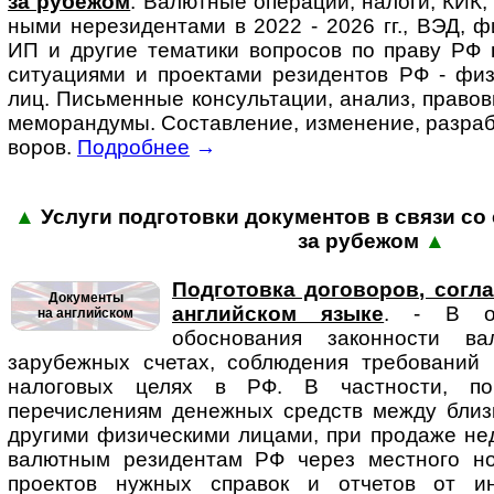
за ру­бе­жом
. Ва­лют­ные опера­ции, налоги, КИК,
ными нере­зи­ден­тами в 2022 - 2026 гг., ВЭД, фи
ИП и другие тематики во­п­ро­сов по праву РФ в
ситу­аци­ями и проек­тами рези­дентов РФ - физи­
лиц. Пись­мен­ные кон­суль­та­ции, анализ, право
ме­мо­ран­ду­мы. Состав­ление, изме­нение, разра­б
во­ров.
Подробнее
→
▲
Услуги подготовки доку­мен­тов в связи со с
за ру­бежом
▲
Подготовка договоров, согл
Документы
английском языке
. - В осо
на английском
обоснования законности в
зарубежных счетах, соблюдения требований 
налоговых целях в РФ. В частности, п
перечислениям денежных средств между близ
другими физическими лицами, при продаже не
валютным резидентам РФ через местного но
проектов нужных справок и отчетов от и