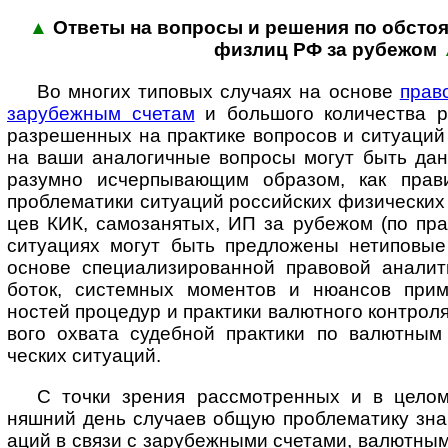
▲
Ответы на вопросы и реше­ния по обсто­я­
физ­лиц РФ за рубежом
Во многих типовых случаях на основе
прав
зару­беж­ным счетам
и боль­шого коли­чества р
разре­шенных на прак­тике воп­ро­сов и ситу­аци
на ваши анало­гич­ные воп­росы могут быть да
разумно исчер­пы­ва­ющим образом, как прав
пробле­матики ситу­аций рос­сий­ских физи­ческих 
цев КИК, само­за­нятых, ИП за рубе­жом (по пра
ситу­ациях могут быть пред­ложены нети­повые
основе специ­а­лизи­ро­ван­ной право­вой анали
боток, систем­ных момен­тов и нюан­сов прим
ностей проце­дур и прак­тики валют­ного конт­рол
вого охвата судеб­ной прак­тики по валют­ным
ческих ситуаций.
С точки зрения рассмотренных и в целом 
няшний день слу­чаев общую пробле­матику зна­ч
аций в связи с зару­беж­ными сче­тами, валют­ны