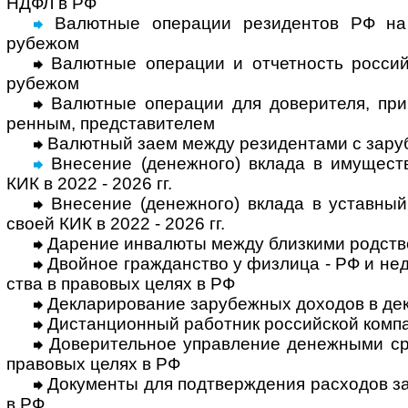
НДФЛ в РФ
Валютные операции резидентов РФ на 
рубежом
Валютные операции и отчетность россий­
рубежом
Валютные операции для доверителя, принц
рен­ным, пред­ста­ви­телем
Валютный заем между резидентами с зару­б
Внесение (денежного) вклада в иму­ществ
КИК в 2022 - 2026 гг.
Внесение (денежного) вклада в устав­ный к
своей КИК в 2022 - 2026 гг.
Дарение инвалюты между близкими род­ств
Двойное гражданство у физлица - РФ и недру
ства в право­вых целях в РФ
Декларирование зарубежных доходов в дек
Дистанционный работник российской компа
Доверительное управление денежными сре
право­вых целях в РФ
Документы для подтверждения расхо­дов за
в РФ