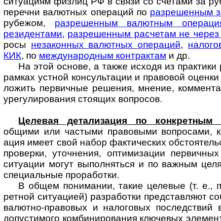
ситу­ациям физлиц РФ в связи со счетами за ру
перечни валютных операций по
разре­шенным з
рубежом,
разре­шенным валют­ным опера­ц
резиден­тами
,
разре­шенным рас­четам не через
росы
неза­конных валют­ных опера­ций
,
нало­го
КИК
, по
междуна­родным конт­рактам
и др.
На этой основе, а также исходя из прак­тики
рамках устной консуль­тации и право­вой оценк
ложить первич­ные решения, мнение, коммен­та
уре­гу­ли­рования стоящих вопросов.
Целевая детализация по конкретным 
общими или частыми право­выми воп­ро­сами, к
ация имеет свой набор факти­ческих обстоя­тель
про­верки, уточ­нения, оптими­зации первич­ны
ситу­ации могут выпол­няться и по важ­ным це
специ­альные прора­ботки.
В общем понимании, такие целевые (т. е., п
ретной ситу­ацией) разра­ботки пред­став­ляют 
валютно-­право­вых и нало­говых послед­ствий
допусти­мого комбини­рования ключе­вых элемен­