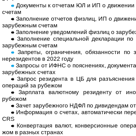
Документы к отчетам ЮЛ и ИП о движении
счетам
Заполнение отчетов физлиц, ИП о движе­ни
зару­беж­ным счетам
Заполнение уведомлений физлиц о зару­беж
Заполнение специальной декларации по а
зару­беж­ным счетам
Запреты, ограничения, обязан­ности по з
нере­зи­ден­тов в 2022 году
Запросы от ИФНС о поясне­ниях, доку­мен­та
зару­беж­ных счетах
Запрос резидента в ЦБ для разъяснения 
опе­ра­ций за ру­бежом
Зарплата валютному резиденту от инос
рубежом
Зачет зарубежного НДФЛ по дивидендам от
Информация о счетах, автома­тически перед
CRS
Конвертация валют, конверсионные опера
жом в раз­ных странах