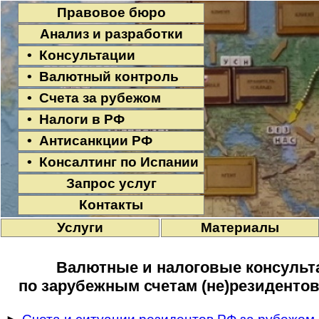
Правовое бюро
Анализ и разработки
• Консультации
• Валютный контроль
• Счета за рубежом
• Налоги в РФ
• Антисанкции РФ
• Консалтинг по Испании
Запрос услуг
Контакты
Услуги
Материалы
Валютные и налоговые консульта
по зарубежным счетам (не)резидентов