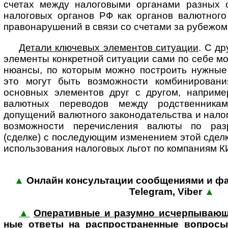
счетах между налоговыми органами разных 
налоговых органов РФ как органов валютного
правонарушений в связи со счетами за рубежом 
Детали ключевых элементов ситуации
. С д
элементы конкретной ситуации сами по себе мо
нюансы, по которым можно построить нужные 
это могут быть возможности комбинировани
основных элементов друг с другом, наприме
валютных переводов между родственникам
допущений валютного законодательства и налог
возможности перечисления валюты по раз
(сделке) с последующим изменением этой сделк
использования налоговых льгот по компаниям КИ
▲
Онлайн консультации сообщениями и фай
Tele­gram, Viber
▲
▲
Оперативные и разумно исчер­пыва­ющи
ные ответы на рас­про­стра­нен­ные воп­росы