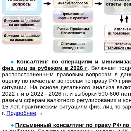
анализ вопросов
вопросы
ответы, ре
Применимые
нормы и практика
Документы / данные
на английском
Риски / Проблемы
Извлечен
Возможности
из правовых 
Документы / данные
на испанском
Оптимальные
Пояснен
последствия
терминов / п
Консалтинг по операциям и минимизац
физ. лиц за рубежом в 2026 г
. Вклю­чает под­
рас­про­ст­ра­нен­ным пра­во­вым воп­ро­сам в да
оценку по нечас­тым воп­ро­сам по праву РФ при­ме
ситу­а­ции. На основе деталь­ного ана­лиза валют­
2022 г. и в 2022 - 2026 гг. и выборки 500-600 нет
раз­ным сфе­рам валют­ного регу­ли­ро­ва­ния и ко
15 лет, прак­тичес­ким ситу­а­циям физ. лиц по за
г.
Подробнее
→
Письменный консал­тинг по праву РФ по си­