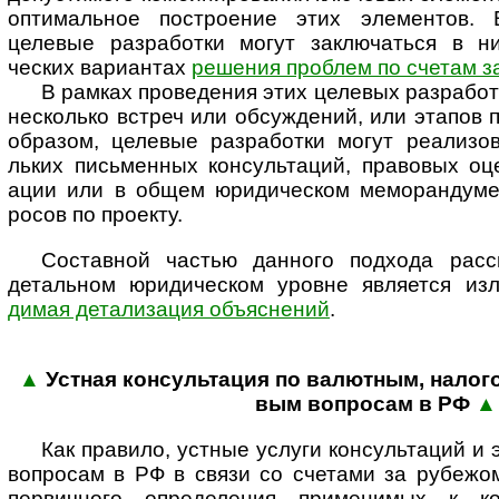
оптима­льное постро­ение этих элемен­тов. 
целевые разра­ботки могут заклю­чаться в ниж
ческих вари­антах
реше­ния проб­лем по счетам з
В рамках проведения этих целевых разра­бото
несколько встреч или обсуж­дений, или эта­пов 
образом, целевые разра­ботки могут реали­зов
льких пись­менных консу­ль­таций, правовых оц
ации или в общем юриди­ческом мемо­ран­думе
росов по проекту.
Составной частью данного подхода рассм
деталь­ном юриди­ческом уровне явля­ется и
димая дета­ли­зация объяс­нений
.
▲
Устная консультация по валютным, нало­г
вым воп­ро­сам в РФ
▲
Как правило, устные услуги консультаций и
вопросам в РФ в связи со счетами за рубежо
первичного определения применимых к ко