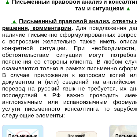
▲
Письменный правовой анализ и консалтинг
там и ситу­а­циям
▲
▲
Письменный правовой анализ, ответы 
решения, комментарии
. Для пред­ло­же­ния 
наличие письменно сформулированных вопросо
с вопросами желательно также иметь описа
конкретной ситуации. При необходимос
обстоятельствам ситуации могут потребо
пояснения со стороны клиента. В любом случ
оказываются только в рамках письменно сфор
В случае приложения к вопросам копий ил
документов и (или) сведений на английском
перевод на русский язык не требуется, их а
последствий в РФ важно проводить име
англоязычным или испаноязычным формули
услуги письменного консалтинга по зарубе
следующие элементы:
Письменные
Письмен
Правовой