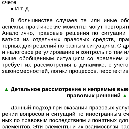
счете
И т. д.
В большинстве случаев те или иные обсто
аспекты, практи­ческие моменты могут повто­рят
Анало­гично, правовые решения по ситуации 
ваться из отдель­ных правовых средств, пра
терных для решений по разным ситуациям. С др
и нало­говое регули­рование и конт­роль по тем 
выше обоб­щен­ным ситу­ациям со временем из
требует их рассмот­рения в дина­мике, с учето
законо­мер­ностей, логики процессов, перспектив
▲
Детальное рассмотрение и непрямые выво
пра­во­вых ре­шений
▲
Данный подход при оказании правовых услуг
рении вопросов и ситу­аций по ино­стран­ным с
ных по право­вым послед­ствиям и понят­ных для
элемен­тов. Эти элементы и их взаимо­связи ра