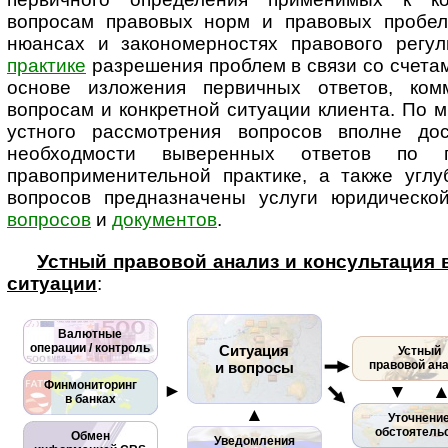
вопросам правовых норм и правовых пробел
нюансах и закономерностях правового ре­гу­ли
практике
разрешения проблем в связи со счетам
основе изложения первичных ответов, ком
вопросам и конкретной ситуации клиента. По м
устного рассмотрения вопросов вполне дос
необходмости выверенных ответов по
правоприменительной практике, а также углу
вопросов пред­наз­на­че­ны услуги юридическ
вопросов
и
документов
.
Устный правовой анализ и консультация
ситуации
:
Валютные
операции / контроль
Ситуация
Устный
правовой ан
и вопросы
Финмониторинг
►
▼ 
в банках
▲
Уточнени
обстоятель
Обмен
Уведомления