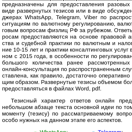
пред­наз­начены для предо­став­ления разо­вых
виде развер­нутых тезисов или в виде обсуж­ден
джерах WhatsApp, Telegram, Viber по распро­
ситу­ациям по валют­ному регули­рованию, валют
говым воп­ро­сам физ­лиц РФ за рубе­жом. Ответ
росам предо­став­ляются на основе право­вой ана
ства и судеб­ной прак­тики по валют­ным и нало
ние 10-15 лет и прак­тики консал­тинговых услуг
ном с 2015 года, в особен­ности по регули­рова
боль­шого коли­чества ранее рассмот­ренных
онлайн-­консуль­тация по распро­стра­ненным сл
став­лена, как пра­вило, доста­точно опера­тивн
щим образом. Развер­нутые тезисы объ­е­мом боле
предо­став­ляться в файлах Word, pdf.
Тезисный характер ответов онлайн пред­п
неболь­шом абзаце текста основ­ной идеи по то
моме­нту (тезису) по рас­смат­ри­ва­е­мому воп­р
особо нуж­ных на дан­ном этапе его аспектов.