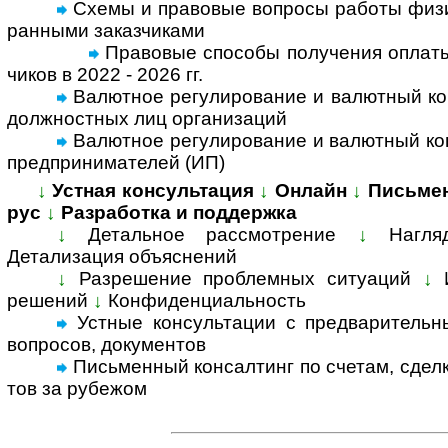
Схемы и правовые вопросы работы физи­ч
ран­ными заказ­чи­ками
Правовые способы полу­че­ния опла­ты
чи­ков в 2022 - 2026 гг.
Валютное регулирование и валютный кон
долж­но­ст­ных лиц орга­ни­заций
Валютное регулирование и валютный конт
пред­при­ни­ма­те­лей (ИП)
↓
Устная консультация
↓
Онлайн
↓
Письме
рус
↓
Разработка и поддержка
↓
Детальное рассмотрение
↓
Нагля
Детализация объяс­нений
↓
Разрешение проблемных ситуаций
↓
решений
↓
Конфиденциальность
Устные консультации с предвари­тельны
воп­росов, доку­ментов
Письменный консал­тинг по счетам, сделка
тов за ру­бе­жом