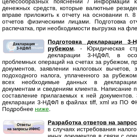
целесообразных пояснений / информации 
денежных средств, которые валютные резиде
вправе приложить к отчету на основании п. 
отчетов физическими лицами. Подготовка от
распечатка, при необходимости выгрузка на фле
Подготовка декларации 3-
Декларация
рубежом
. - Юридическая стр
3-НДФЛ
декларации 3-НДФЛ, в осо
проблемных операций на счетах за рубежом, 
документов, заявлении налоговых вычетов, 
подоходного налога, уплаченного за рубежом
всех необходимые данных в декларации
документам и сведениям клиента. Написание п
составление прилагаемых к ней документов. 
декларации 3-НДФЛ в файлах tiff, xml из ПО Ф
Подробнее
ниже
.
Разработка ответов на запр
Ответы
в случаях истребования на­ло­г
на запросы ИФНС
иных документов в связи с оп