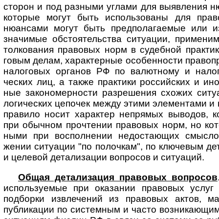
сторон и под разными углами для выяв­ления н
которые могут быть исполь­зованы для пра
нюансами могут быть предпола­гаемые или и
значимые обстоя­тельства ситуации, приме­н
толкования правовых норм в судебной прак­тик
говым делам, харак­терные особен­ности право­п
нало­говых органов РФ по валют­ному и нало­
ческих лиц, а также практики россий­ских и ино
ные законо­мер­ности разре­шения схожих ситу
логи­ческих цепо­чек между этими элемен­тами и 
правило носит харак­тер непрямых выводов, 
при обычном прочте­нии право­вых норм, но кот
ными при воспол­нении недоста­ющих смыс­ло
жении ситу­ации "по полочкам", по ключевым де
и целе­вой детали­зации вопро­сов и ситуаций.
Общая детализация правовых вопросов
исполь­зуемые при оказании право­вых услуг 
подборки извле­чений из правовых актов, мат
публи­кации по систем­ным и часто возни­кающ