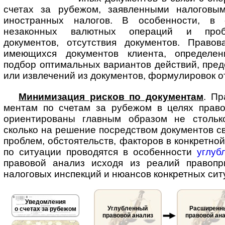
счетах за рубежом, заявленными налоговым
иностранных налогов. В особенности, в 
незаконных валютных операций и проб
документов, отсутствия документов. Право
имеющихся документов клиента, определен
подбор оптимальных вариантов действий, пре
или извлечений из документов, формулировок о
Минимизация рисков по документам
. Пр
мен­там по счетам за рубежом в целях прав
ориентированы главным образом не стольк
сколько на решение посредством документов с
проблем, обстоятельств, факторов в конкретной
по ситуации проводятся в особенности
углуб
правовой анализ исходя из реалий правопр
налоговых инспекций и нюансов конкретных сит
Уведомления
Углубленный
Расширенн
о счетах за рубежом
правовой анализ
правовой ан