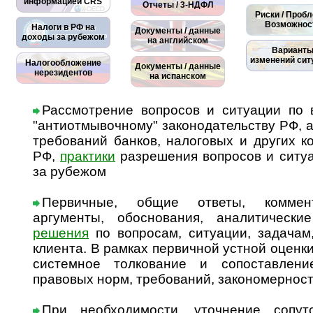
информацией CRS
Отчеты / 3-НДФЛ
Риски / Проб
Возможнос
Налоги в РФ на
Документы / данные
доходы за рубежом
на английском
Вариант
изменений сит
Налогообложение
Документы / данные
нерезидентов
на испанском
Рассмотрение вопросов и ситуации по в
"антиотмывочному" законодательству РФ, а
требований банков, налоговых и других 
РФ,
практики
разрешения вопросов и ситуа
за рубежом
Первичные, общие ответы, коммент
аргументы, обоснования, аналитически
решения
по вопросам, ситуации, задачам,
клиента. В рамках первичной устной оценк
системное толкование и сопоставлен
правовых норм, требований, закономерност
При необходимости, уточнение сопу