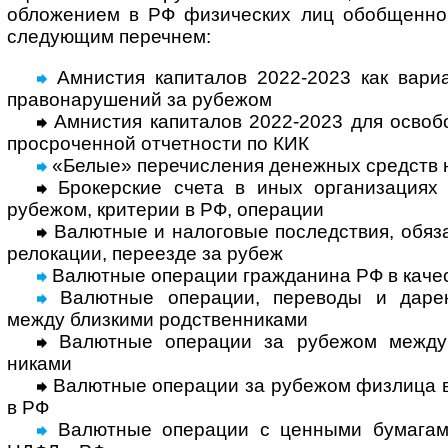
обло­жением в РФ физи­чес­ких лиц обоб­щенно
следу­ющим переч­нем:
Амнистия капиталов 2022-2023 как вариа
право­нару­шений за рубежом
Амнистия капиталов 2022-2023 для освобо
просро­чен­ной отчет­ности по КИК
«Белые» перечисления денежных средств 
Брокерские счета в иных организациях 
рубе­жом, крите­рии в РФ, опе­рации
Валютные и налоговые последствия, обяза
рело­кации, пере­езде за рубеж
Валютные операции гражданина РФ в каче­с
Валютные операции, переводы и дарен
между близ­кими род­ствен­ни­ками
Валютные операции за рубежом между н
никами
Валютные операции за рубежом физлица в к
в РФ
Валютные операции с ценными бума­гам