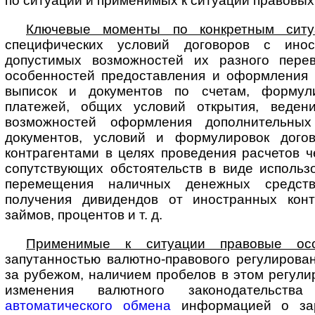
по ситуации и применимых к ситуации правовых
Ключевые моменты по конкретным ситу
специфических условий договоров с ино­
допустимых возможностей их разного перев
особенностей предоставления и оформления
выписок и документов по счетам, формул
платежей, общих условий открытия, ведени
возможностей оформления дополнительных
документов, условий и формулировок дого
контрагентами в целях проведения расчетов ч
сопутствующих обстоятельств в виде использо
перемещения наличных денежных средст
получения дивидендов от иностранных конт
займов, процентов и т. д.
Применимые к ситуации правовые осо
запутанностью валютно-правового ре­гу­ли­ро­ва
за рубежом, наличием пробелов в этом регули
изменения валютного законодательства
автоматического обмена
информацией о за