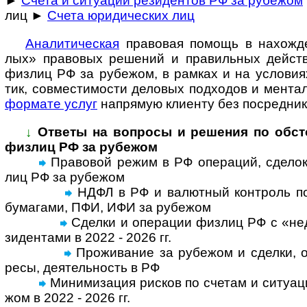
►
Счета и ситуации резидентов РФ за рубежом
лиц ►
Счета юридических лиц
Ана­ли­ти­че­с­кая
пра­во­вая по­мощь в на­хо­ж­де
лых» пра­во­вых ре­ше­ний и пра­ви­ль­ных дей­ст
физ­лиц РФ за рубе­жом, в рам­ках и на усло­ви­ях
тик, сов­мес­ти­мо­сти дело­вых под­хо­дов и мен­та­
фор­мате услуг
на­пря­мую кли­енту без по­сред­ник
↓
Ответы на вопросы и реше­ния по обсто­я
физ­лиц РФ за рубежом
Правовой режим в РФ операций, сделок, с
лиц РФ за рубе­жом
НДФЛ в РФ и валютный контроль по 
бума­гами, ПФИ, ИФИ за рубе­жом
Сделки и операции физ­лиц РФ с «недр
зи­ден­тами в 2022 - 2026 гг.
Проживание за рубежом и сделки, оп
ресы, дея­тель­ность в РФ
Минимизация рисков по счетам и ситу­а­ц
жом в 2022 - 2026 гг.