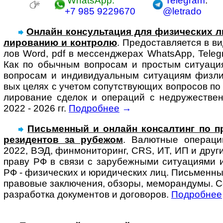
WhatsApp:
Telegram
:
+7 985 9229670
@letrado
Онлайн консультация для физи­чес­ких л
ли­ро­ва­нию и конт­ролю
. Предо­став­ля­ется в 
лов Word, pdf в мес­сенд­же­рах Whats­App, Tele­g
Как по обыч­ным воп­ро­сам и про­с­тым ситу­а­ци
воп­ро­сам и инди­ви­ду­аль­ным ситу­а­циям физ­л
вых целях с уче­том сопут­ст­ву­ю­щих воп­ро­сов п
ли­ро­ва­ние сде­лок и опе­ра­ций с недру­жест­ве
2022 - 2026 гг.
Подробнее
→
Письменный и онлайн консал­тинг по пра
ре­зи­ден­тов за ру­бе­жом
. Ва­лют­ные опера­ц
2022, ВЭД, фин­мо­ни­то­ринг, CRS, ИТ, ИП и други
праву РФ в связи с за­ру­беж­ны­ми ситу­ациями 
РФ - физи­чес­ких и юри­ди­чес­ких лиц. Пись­мен­ны
право­вые заклю­чения, обзоры, ме­мо­ран­ду­мы. 
разра­ботка доку­ментов и до­го­во­ров.
Подробнее