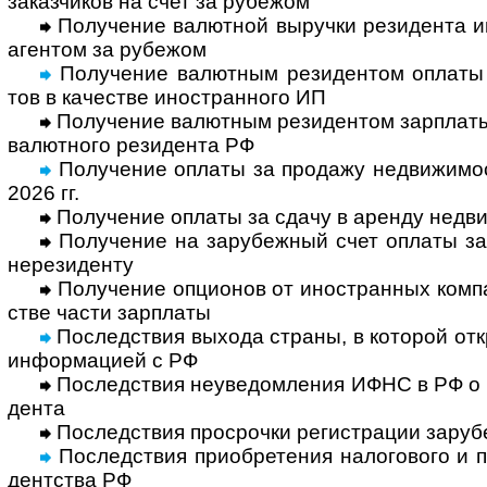
заказ­чиков на счет за рубежом
Получение валютной выручки резидента ин
аген­том за рубежом
Получение валютным резидентом оплаты от
тов в каче­стве ино­стран­ного ИП
Получение валютным резидентом зарплаты н
валют­ного рези­дента РФ
Получение оплаты за продажу недви­жи­мос
2026 гг.
Получение оплаты за сдачу в аренду недви
Получение на зарубежный счет оплаты за к
нере­зи­денту
Получение опционов от иностранных компан
стве части зар­платы
Последствия выхода страны, в которой откр
инфор­ма­цией с РФ
Последствия неуведомления ИФНС в РФ о за
дента
Последствия просрочки регистрации зару­б
Последствия приобретения нало­гового и по
дент­ства РФ