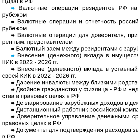
НДФЛ в РФ
Валютные операции резидентов РФ на 
рубежом
Валютные операции и отчетность россий­
рубежом
Валютные операции для доверителя, принц
рен­ным, пред­ста­ви­телем
Валютный заем между резидентами с зару­б
Внесение (денежного) вклада в иму­ществ
КИК в 2022 - 2026 гг.
Внесение (денежного) вклада в устав­ный к
своей КИК в 2022 - 2026 гг.
Дарение инвалюты между близкими род­ств
Двойное гражданство у физлица - РФ и недру
ства в право­вых целях в РФ
Декларирование зарубежных доходов в дек
Дистанционный работник российской компа
Доверительное управление денежными сре
право­вых целях в РФ
Документы для подтверждения расхо­дов за
в РФ