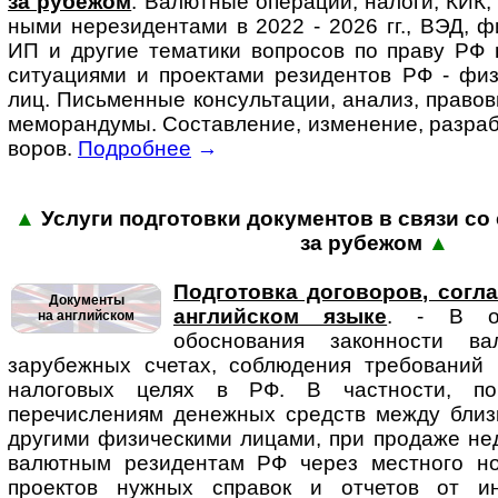
за ру­бе­жом
. Ва­лют­ные опера­ции, налоги, КИК,
ными нере­зи­ден­тами в 2022 - 2026 гг., ВЭД, фи
ИП и другие тематики во­п­ро­сов по праву РФ в
ситу­аци­ями и проек­тами рези­дентов РФ - физи­
лиц. Пись­мен­ные кон­суль­та­ции, анализ, право
ме­мо­ран­ду­мы. Состав­ление, изме­нение, разра­б
во­ров.
Подробнее
→
▲
Услуги подготовки доку­мен­тов в связи со с
за ру­бежом
▲
Подготовка договоров, согл
Документы
английском языке
. - В осо
на английском
обоснования законности в
зарубежных счетах, соблюдения требований 
налоговых целях в РФ. В частности, п
перечислениям денежных средств между близ
другими физическими лицами, при продаже не
валютным резидентам РФ через местного но
проектов нужных справок и отчетов от и