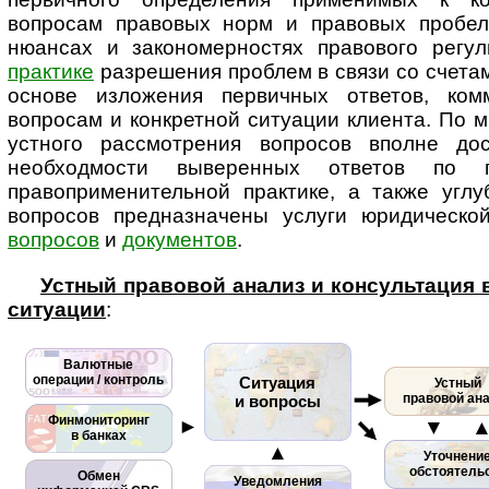
вопросам правовых норм и правовых пробел
нюансах и закономерностях правового ре­гу­ли
практике
разрешения проблем в связи со счетам
основе изложения первичных ответов, ком
вопросам и конкретной ситуации клиента. По м
устного рассмотрения вопросов вполне дос
необходмости выверенных ответов по
правоприменительной практике, а также углу
вопросов пред­наз­на­че­ны услуги юридическ
вопросов
и
документов
.
Устный правовой анализ и консультация
ситуации
:
Валютные
операции / контроль
Ситуация
Устный
правовой ан
и вопросы
Финмониторинг
►
▼ 
в банках
▲
Уточнени
обстоятель
Обмен
Уведомления