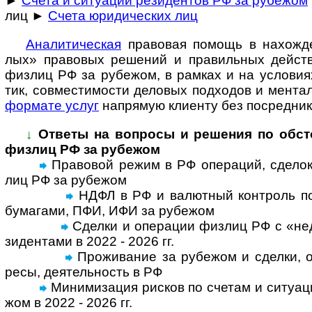
►
Счета и ситуации резидентов РФ за рубежом
лиц ►
Счета юридических лиц
Ана­ли­ти­че­с­кая
пра­во­вая по­мощь в на­хо­ж­де
лых» пра­во­вых ре­ше­ний и пра­ви­ль­ных дей­ст
физ­лиц РФ за рубе­жом, в рам­ках и на усло­ви­ях
тик, сов­мес­ти­мо­сти дело­вых под­хо­дов и мен­та­
фор­мате услуг
на­пря­мую кли­енту без по­сред­ник
↓
Ответы на вопросы и реше­ния по обсто­я
физ­лиц РФ за рубежом
Правовой режим в РФ операций, сделок, с
лиц РФ за рубе­жом
НДФЛ в РФ и валютный контроль по 
бума­гами, ПФИ, ИФИ за рубе­жом
Сделки и операции физ­лиц РФ с «недр
зи­ден­тами в 2022 - 2026 гг.
Проживание за рубежом и сделки, оп
ресы, дея­тель­ность в РФ
Минимизация рисков по счетам и ситу­а­ц
жом в 2022 - 2026 гг.