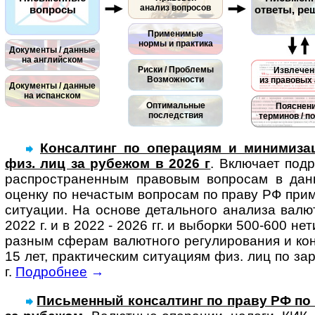
анализ вопросов
вопросы
ответы, ре
Применимые
нормы и практика
Документы / данные
на английском
Риски / Проблемы
Извлечен
Возможности
из правовых 
Документы / данные
на испанском
Оптимальные
Пояснен
последствия
терминов / п
Консалтинг по операциям и минимизац
физ. лиц за рубежом в 2026 г
. Вклю­чает под­
рас­про­ст­ра­нен­ным пра­во­вым воп­ро­сам в да
оценку по нечас­тым воп­ро­сам по праву РФ при­ме
ситу­а­ции. На основе деталь­ного ана­лиза валют­
2022 г. и в 2022 - 2026 гг. и выборки 500-600 нет
раз­ным сфе­рам валют­ного регу­ли­ро­ва­ния и ко
15 лет, прак­тичес­ким ситу­а­циям физ. лиц по за
г.
Подробнее
→
Письменный консал­тинг по праву РФ по си­