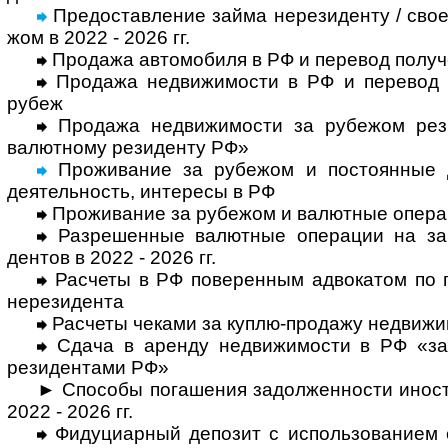
Предоставление займа нерезиденту / свое
жом в 2022 - 2026 гг.
Продажа автомобиля в РФ и перевод полу­ч
Продажа недвижимости в РФ и перевод по
рубеж
Продажа недвижимости за рубежом рези
валют­ному рези­денту РФ»
Проживание за рубежом и постоянные до
деятель­ность, инте­ресы в РФ
Проживание за рубежом и валютные опера­
Разрешенные валютные операции на зар
дентов в 2022 - 2026 гг.
Расчеты в РФ поверенным адвокатом по пор
нере­зи­дента
Расчеты чеками за куплю-продажу недви­жи
Сдача в аренду недвижимости в РФ «за
рези­ден­тами РФ»
► Способы погашения задолженности ино­стр
2022 - 2026 гг.
Фидуциарный депозит с использованием с