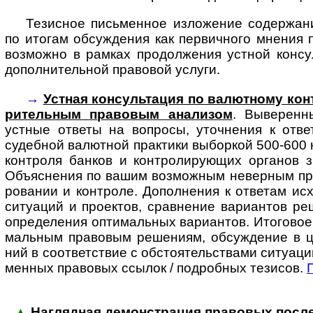
Тезисное письменное изложение содержани
по итогам обсуждения как первичного мнения 
возможно в рамках продолжения устной консу
дополнительной правовой услуги.
→
Устная консультация по валютному конт
ри­тель­ным пра­во­вым ана­лизом
. Выве­ренн
устные ответы на воп­росы, уточ­нения к отве
судеб­ной валют­ной прак­тики выбор­кой 500-­600 
конт­роля бан­ков и конт­ро­ли­ру­ющих органов 
Объяс­нения по вашим возмож­ным невер­ным пред
ро­вании и конт­роле. Допол­нения к отве­там исх
ситу­аций и проек­тов, срав­нение вари­антов ре
опре­де­ления опти­маль­ных вари­ан­тов. Ито­гово
маль­ным пра­вовым реше­ниям, обсуж­дение в 
ний в соот­вет­ствие с обсто­я­тель­ствами ситу­ац
мен­ных право­вых ссылок / под­роб­ных тезисов.
▲
Наглядная демонстрация правовых послед