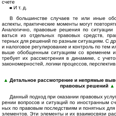
счете
И т. д.
В большинстве случаев те или иные обсто
аспекты, практи­ческие моменты могут повто­рят
Анало­гично, правовые решения по ситуации 
ваться из отдель­ных правовых средств, пра
терных для решений по разным ситуациям. С др
и нало­говое регули­рование и конт­роль по тем 
выше обоб­щен­ным ситу­ациям со временем из
требует их рассмот­рения в дина­мике, с учето
законо­мер­ностей, логики процессов, перспектив
▲
Детальное рассмотрение и непрямые выво
пра­во­вых ре­шений
▲
Данный подход при оказании правовых услуг
рении вопросов и ситу­аций по ино­стран­ным с
ных по право­вым послед­ствиям и понят­ных для
элемен­тов. Эти элементы и их взаимо­связи ра