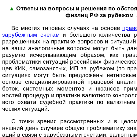
▲
Ответы на вопросы и реше­ния по обсто­я­
физ­лиц РФ за рубежом
Во многих типовых случаях на основе
прав
зару­беж­ным счетам
и боль­шого коли­чества р
разре­шенных на прак­тике воп­ро­сов и ситу­аци
на ваши анало­гич­ные воп­росы могут быть да
разумно исчер­пы­ва­ющим образом, как прав
пробле­матики ситу­аций рос­сий­ских физи­ческих 
цев КИК, само­за­нятых, ИП за рубе­жом (по пра
ситу­ациях могут быть пред­ложены нети­повые
основе специ­а­лизи­ро­ван­ной право­вой анали
боток, систем­ных момен­тов и нюан­сов прим
ностей проце­дур и прак­тики валют­ного конт­рол
вого охвата судеб­ной прак­тики по валют­ным
ческих ситуаций.
С точки зрения рассмотренных и в целом 
няшний день слу­чаев общую пробле­матику зна­ч
аций в связи с зару­беж­ными сче­тами, валют­ны