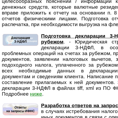
целесообразных пояснений / информации 
денежных средств, которые валютные резиде
вправе приложить к отчету на основании п. 
отчетов физическими лицами. Подготовка от
распечатка, при необходимости выгрузка на фле
Подготовка декларации 3-
Декларация
рубежом
. - Юридическая стр
3-НДФЛ
декларации 3-НДФЛ, в осо
проблемных операций на счетах за рубежом, 
документов, заявлении налоговых вычетов, 
подоходного налога, уплаченного за рубежом
всех необходимые данных в декларации
документам и сведениям клиента. Написание п
составление прилагаемых к ней документов. 
декларации 3-НДФЛ в файлах tiff, xml из ПО Ф
Подробнее
ниже
.
Разработка ответов на запр
Ответы
в случаях истребования на­ло­г
на запросы ИФНС
иных документов в связи с оп