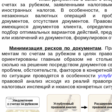
счетах за рубежом, заявленными налоговым
иностранных налогов. В особенности, в 
незаконных валютных операций и проб
документов, отсутствия документов. Право
имеющихся документов клиента, определен
подбор оптимальных вариантов действий, пре
или извлечений из документов, формулировок о
Минимизация рисков по документам
. Пр
мен­там по счетам за рубежом в целях прав
ориентированы главным образом не стольк
сколько на решение посредством документов с
проблем, обстоятельств, факторов в конкретной
по ситуации проводятся в особенности
углуб
правовой анализ исходя из реалий правопр
налоговых инспекций и нюансов конкретных сит
Уведомления
Углубленный
Расширенн
о счетах за рубежом
правовой анализ
правовой ан