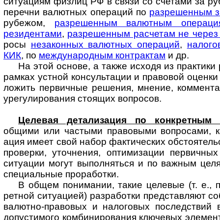
ситу­ациям физлиц РФ в связи со счетами за ру
перечни валютных операций по
разре­шенным з
рубежом,
разре­шенным валют­ным опера­ц
резиден­тами
,
разре­шенным рас­четам не через
росы
неза­конных валют­ных опера­ций
,
нало­го
КИК
, по
междуна­родным конт­рактам
и др.
На этой основе, а также исходя из прак­тики
рамках устной консуль­тации и право­вой оценк
ложить первич­ные решения, мнение, коммен­та
уре­гу­ли­рования стоящих вопросов.
Целевая детализация по конкретным 
общими или частыми право­выми воп­ро­сами, к
ация имеет свой набор факти­ческих обстоя­тель
про­верки, уточ­нения, оптими­зации первич­ны
ситу­ации могут выпол­няться и по важ­ным це
специ­альные прора­ботки.
В общем понимании, такие целевые (т. е., п
ретной ситу­ацией) разра­ботки пред­став­ляют 
валютно-­право­вых и нало­говых послед­ствий
допусти­мого комбини­рования ключе­вых элемен­