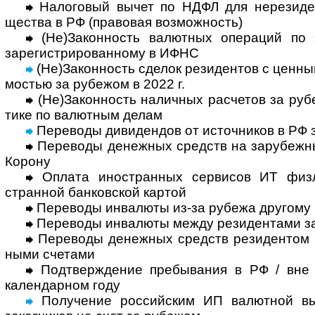
Налоговый вычет по НДФЛ для нерези­ден
щества в РФ (право­вая воз­мож­ность)
(Не)Законность валютных операций по за
заре­гист­ри­ро­ван­ному в ИФНС
(Не)Законность сделок резидентов с цен­ны
мостью за рубежом в 2022 г.
(Не)Законность наличных расчетов за рубе
тике по валют­ным делам
Переводы дивидендов от источников в РФ 
Переводы денежных средств на зару­беж­ны
Корону
Оплата иностранных сервисов ИТ физлиц
стран­ной бан­ков­ской картой
Переводы инвалюты из-за рубежа другому 
Переводы инвалюты между резидентами з
Переводы денежных средств резидентом м
ными счетами
Подтверждение пребывания в РФ / вне
кален­дар­ном году
Получение рос­сий­ским ИП валют­ной вы