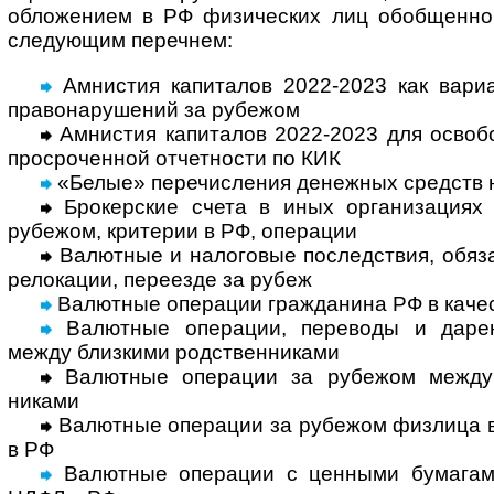
обло­жением в РФ физи­чес­ких лиц обоб­щенно
следу­ющим переч­нем:
Амнистия капиталов 2022-2023 как вариа
право­нару­шений за рубежом
Амнистия капиталов 2022-2023 для освобо
просро­чен­ной отчет­ности по КИК
«Белые» перечисления денежных средств 
Брокерские счета в иных организациях 
рубе­жом, крите­рии в РФ, опе­рации
Валютные и налоговые последствия, обяза
рело­кации, пере­езде за рубеж
Валютные операции гражданина РФ в каче­с
Валютные операции, переводы и дарен
между близ­кими род­ствен­ни­ками
Валютные операции за рубежом между н
никами
Валютные операции за рубежом физлица в к
в РФ
Валютные операции с ценными бума­гам