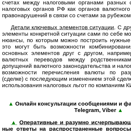
счетах между налоговыми органами разных 
налоговых органов РФ как органов валютного
правонарушений в связи со счетами за рубежом 
Детали ключевых элементов ситуации
. С д
элементы конкретной ситуации сами по себе мо
нюансы, по которым можно построить нужные 
это могут быть возможности комбинировани
основных элементов друг с другом, наприме
валютных переводов между родственникам
допущений валютного законодательства и налог
возможности перечисления валюты по раз
(сделке) с последующим изменением этой сделк
использования налоговых льгот по компаниям КИ
▲
Онлайн консультации сообщениями и фай
Tele­gram, Viber
▲
▲
Оперативные и разумно исчер­пыва­ющи
ные ответы на рас­про­стра­нен­ные воп­росы