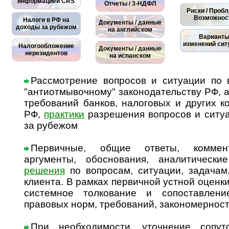
информацией CRS
Отчеты / 3-НДФЛ
Риски / Проб
Возможнос
Налоги в РФ на
Документы / данные
доходы за рубежом
на английском
Вариант
изменений сит
Налогообложение
Документы / данные
нерезидентов
на испанском
Рассмотрение вопросов и ситуации по в
"антиотмывочному" законодательству РФ, а
требований банков, налоговых и других 
РФ,
практики
разрешения вопросов и ситуа
за рубежом
Первичные, общие ответы, коммент
аргументы, обоснования, аналитически
решения
по вопросам, ситуации, задачам,
клиента. В рамках первичной устной оценк
системное толкование и сопоставлен
правовых норм, требований, закономерност
При необходимости, уточнение сопу