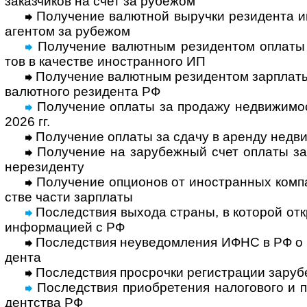
заказ­чиков на счет за рубежом
Получение валютной выручки резидента ин
аген­том за рубежом
Получение валютным резидентом оплаты от
тов в каче­стве ино­стран­ного ИП
Получение валютным резидентом зарплаты н
валют­ного рези­дента РФ
Получение оплаты за продажу недви­жи­мос
2026 гг.
Получение оплаты за сдачу в аренду недви
Получение на зарубежный счет оплаты за к
нере­зи­денту
Получение опционов от иностранных компан
стве части зар­платы
Последствия выхода страны, в которой откр
инфор­ма­цией с РФ
Последствия неуведомления ИФНС в РФ о за
дента
Последствия просрочки регистрации зару­б
Последствия приобретения нало­гового и по
дент­ства РФ