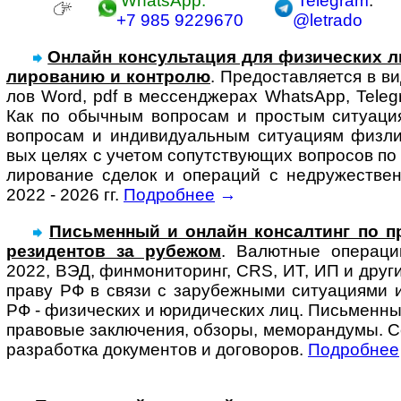
WhatsApp:
Telegram
:
+7 985 9229670
@letrado
Онлайн консультация для физи­чес­ких л
ли­ро­ва­нию и конт­ролю
. Предо­став­ля­ется в 
лов Word, pdf в мес­сенд­же­рах Whats­App, Tele­g
Как по обыч­ным воп­ро­сам и про­с­тым ситу­а­ци
воп­ро­сам и инди­ви­ду­аль­ным ситу­а­циям физ­л
вых целях с уче­том сопут­ст­ву­ю­щих воп­ро­сов п
ли­ро­ва­ние сде­лок и опе­ра­ций с недру­жест­ве
2022 - 2026 гг.
Подробнее
→
Письменный и онлайн консал­тинг по пра
ре­зи­ден­тов за ру­бе­жом
. Ва­лют­ные опера­ц
2022, ВЭД, фин­мо­ни­то­ринг, CRS, ИТ, ИП и други
праву РФ в связи с за­ру­беж­ны­ми ситу­ациями 
РФ - физи­чес­ких и юри­ди­чес­ких лиц. Пись­мен­ны
право­вые заклю­чения, обзоры, ме­мо­ран­ду­мы. 
разра­ботка доку­ментов и до­го­во­ров.
Подробнее