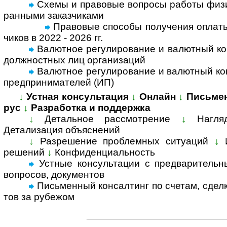
Схемы и правовые вопросы работы физи­ч
ран­ными заказ­чи­ками
Правовые способы полу­че­ния опла­ты
чи­ков в 2022 - 2026 гг.
Валютное регулирование и валютный кон
долж­но­ст­ных лиц орга­ни­заций
Валютное регулирование и валютный конт
пред­при­ни­ма­те­лей (ИП)
↓
Устная консультация
↓
Онлайн
↓
Письме
рус
↓
Разработка и поддержка
↓
Детальное рассмотрение
↓
Нагля
Детализация объяс­нений
↓
Разрешение проблемных ситуаций
↓
решений
↓
Конфиденциальность
Устные консультации с предвари­тельны
воп­росов, доку­ментов
Письменный консал­тинг по счетам, сделка
тов за ру­бе­жом