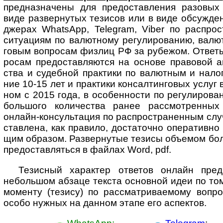
пред­наз­начены для предо­став­ления разо­вых
виде развер­нутых тезисов или в виде обсуж­ден
джерах WhatsApp, Telegram, Viber по распро­
ситу­ациям по валют­ному регули­рованию, валют
говым воп­ро­сам физ­лиц РФ за рубе­жом. Ответ
росам предо­став­ляются на основе право­вой ана
ства и судеб­ной прак­тики по валют­ным и нало
ние 10-15 лет и прак­тики консал­тинговых услуг
ном с 2015 года, в особен­ности по регули­рова
боль­шого коли­чества ранее рассмот­ренных
онлайн-­консуль­тация по распро­стра­ненным сл
став­лена, как пра­вило, доста­точно опера­тивн
щим образом. Развер­нутые тезисы объ­е­мом боле
предо­став­ляться в файлах Word, pdf.
Тезисный характер ответов онлайн пред­п
неболь­шом абзаце текста основ­ной идеи по то
моме­нту (тезису) по рас­смат­ри­ва­е­мому воп­р
особо нуж­ных на дан­ном этапе его аспектов.