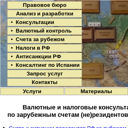
Правовое бюро
Анализ и разработки
• Консультации
• Валютный контроль
• Счета за рубежом
• Налоги в РФ
• Антисанкции РФ
• Консалтинг по Испании
Запрос услуг
Контакты
Услуги
Материалы
Валютные и налоговые консульта
по зарубежным счетам (не)резидентов