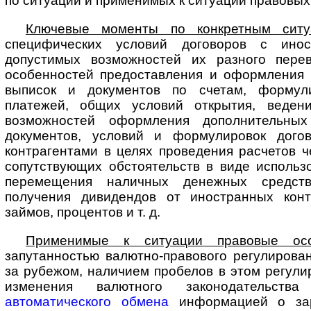
по ситуации и применимых к ситуации правовых
Ключевые моменты по конкретным ситу
специфических условий договоров с ино­
допустимых возможностей их разного перев
особенностей предоставления и оформления
выписок и документов по счетам, формул
платежей, общих условий открытия, ведени
возможностей оформления дополнительных
документов, условий и формулировок дого
контрагентами в целях проведения расчетов ч
сопутствующих обстоятельств в виде использо
перемещения наличных денежных средст
получения дивидендов от иностранных конт
займов, процентов и т. д.
Применимые к ситуации правовые осо
запутанностью валютно-правового ре­гу­ли­ро­ва
за рубежом, наличием пробелов в этом регули
изменения валютного законодательства
автоматического обмена
информацией о за