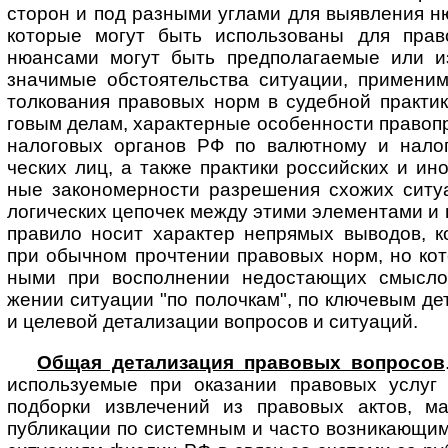
сторон и под разными углами для выяв­ления н
которые могут быть исполь­зованы для пра
нюансами могут быть предпола­гаемые или и
значимые обстоя­тельства ситуации, приме­н
толкования правовых норм в судебной прак­тик
говым делам, харак­терные особен­ности право­п
нало­говых органов РФ по валют­ному и нало­
ческих лиц, а также практики россий­ских и ино
ные законо­мер­ности разре­шения схожих ситу
логи­ческих цепо­чек между этими элемен­тами и 
правило носит харак­тер непрямых выводов, 
при обычном прочте­нии право­вых норм, но кот
ными при воспол­нении недоста­ющих смыс­ло
жении ситу­ации "по полочкам", по ключевым де
и целе­вой детали­зации вопро­сов и ситуаций.
Общая детализация правовых вопросов
исполь­зуемые при оказании право­вых услуг 
подборки извле­чений из правовых актов, мат
публи­кации по систем­ным и часто возни­кающ