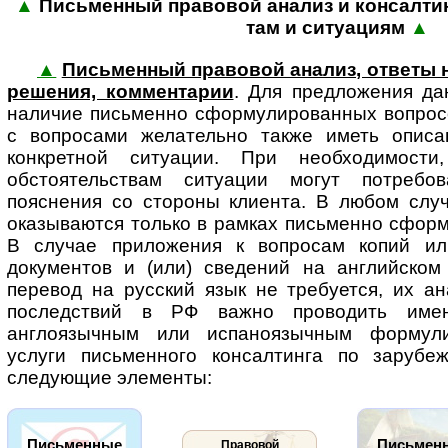
▲
Письменный правовой анализ и консалтинг
там и ситу­а­циям
▲
▲
Письменный правовой анализ, ответы 
решения, комментарии
. Для пред­ло­же­ния 
наличие письменно сформулированных вопросо
с вопросами желательно также иметь описа
конкретной ситуации. При необходимос
обстоятельствам ситуации могут потребо
пояснения со стороны клиента. В любом случ
оказываются только в рамках письменно сфор
В случае приложения к вопросам копий ил
документов и (или) сведений на английском
перевод на русский язык не требуется, их а
последствий в РФ важно проводить име
англоязычным или испаноязычным формули
услуги письменного консалтинга по зарубе
следующие элементы:
Письменные
Письмен
Правовой