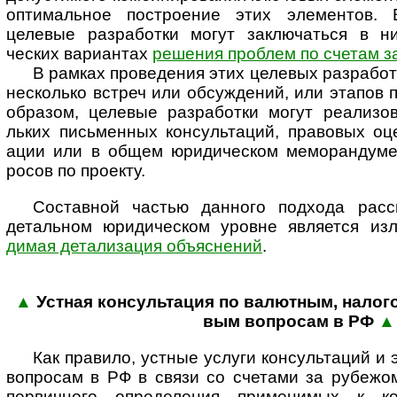
оптима­льное постро­ение этих элемен­тов. 
целевые разра­ботки могут заклю­чаться в ниж
ческих вари­антах
реше­ния проб­лем по счетам з
В рамках проведения этих целевых разра­бото
несколько встреч или обсуж­дений, или эта­пов 
образом, целевые разра­ботки могут реали­зов
льких пись­менных консу­ль­таций, правовых оц
ации или в общем юриди­ческом мемо­ран­думе
росов по проекту.
Составной частью данного подхода рассм
деталь­ном юриди­ческом уровне явля­ется и
димая дета­ли­зация объяс­нений
.
▲
Устная консультация по валютным, нало­г
вым воп­ро­сам в РФ
▲
Как правило, устные услуги консультаций и
вопросам в РФ в связи со счетами за рубежо
первичного определения применимых к ко