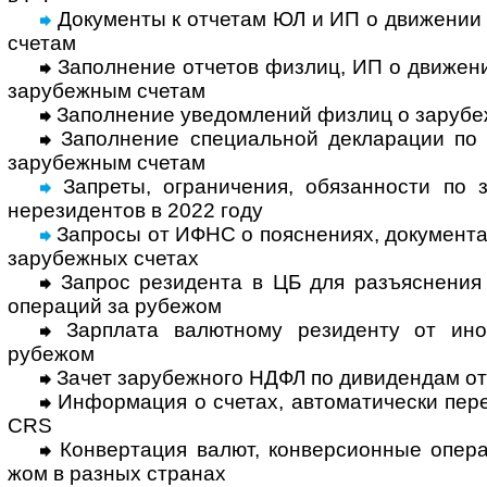
Документы к отчетам ЮЛ и ИП о движении
счетам
Заполнение отчетов физлиц, ИП о движе­ни
зару­беж­ным счетам
Заполнение уведомлений физлиц о зару­беж
Заполнение специальной декларации по а
зару­беж­ным счетам
Запреты, ограничения, обязан­ности по з
нере­зи­ден­тов в 2022 году
Запросы от ИФНС о поясне­ниях, доку­мен­та
зару­беж­ных счетах
Запрос резидента в ЦБ для разъяснения 
опе­ра­ций за ру­бежом
Зарплата валютному резиденту от инос
рубежом
Зачет зарубежного НДФЛ по дивидендам от
Информация о счетах, автома­тически перед
CRS
Конвертация валют, конверсионные опера
жом в раз­ных странах