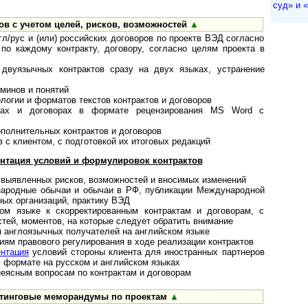
суд» и «a
ов с учетом целей, рисков, возможностей
▲
гл/рус и (или) российских договоров по проектв ВЭД согласно
о каждому контракту, договору, согласно целям проекта в
двуязычных контрактов сразу на двух языках, устранение
минов и понятий
логии и форматов текстов контрактов и договоров
тах и договорах в формате рецензирования MS Word с
­полнительных контрактов и договоров
 с клиентом, с подготовкой их итоговых редакций
ентация условий и формулировок контрактов
 выявленных рисков, возможностей и вносимых изменений
народные обычаи и обычаи в РФ, публикации Международной
ных организаций, практику ВЭД
ом языке к скорректированным конт­рактам и дого­ворам, с
тей, моментов, на которые следует обратить внимание
я англоязычных получателей на английском языке
ям правового регулирования в ходе реализации контрактов
ентация
условий стороны клиента для иностранных партнеров
 формате на русском и английском языках
неясным вопросам по контрактам и договорам
тинговые меморандумы по проектам
▲