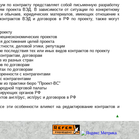
ум по контракту представляет собой письменную разработку
ям проекта ВЭД. В зависимости от ситуации по конкретному
 и обычаев, юридических материалов, имеющих отношение к
онтрактов ВЭД и договоров в РФ по проекту, также могут
роекту
нешнеэкономических проектов
я достижения целей проекта
ности, деловой этики, репутации
 последствия тех или иных видов контрактов по проекту
контрактам, договорам
 из разных стран
ов по договорам
тах по договорам
ренности с контрагентами
 с контрагентами
 из практики бюро "Проект-ВС"
родной торговой палаты
лирующих органов РФ
тов англ/рус, исп/рус и договоров в РФ
се эти особенности влияют на редактирование контрактов и
▲