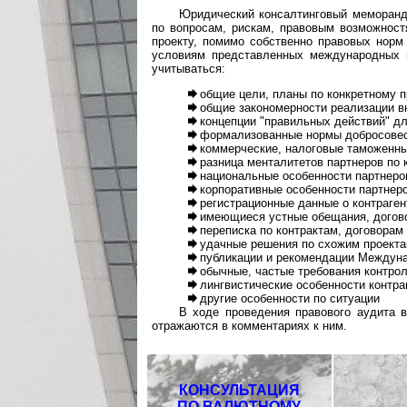
Юридический консалтинговый меморанд
по вопросам, рискам, правовым возможност
проекту, помимо собственно правовых норм
условиям представленных международных к
учитываться:
общие цели, планы по конкретному п
общие закономерности реализации в
концепции "правильных действий" дл
формализованные нормы добросовест
коммерческие, налоговые таможенные
разница менталитетов партнеров по 
национальные особенности партнеров
корпоративные особенности партнер
регистрационные данные о контраген
имеющиеся устные обещания, догово
переписка по контрактам, договорам
удачные решения по схожим проектам
публикации и рекомендации Междуна
обычные, частые требования контро
лингвистические особенности контрак
другие особенности по ситуации
В ходе проведения правового аудита в
отражаются в комментариях к ним.
КОНСУЛЬТАЦИЯ
ПО ВАЛЮТНОМУ