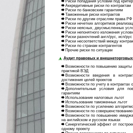
Риски попадания условий под кри­те
Аккредитивные риски по контрактам
Риски по банковским гарантиям
Таможенные риски контрактов
Риски по другим отраслям права РФ
Риски нечетких алгоритмов реали­за­
Риски неясных, двусмысленных усло
Риски непонятного изложения усло­в
Риски разночтений англ/рус, исп/рус
Риски несоответствий между контрак
Риски по странам контрагентов
Прочие риски по ситуации
▲
Аудит правовых и внешнеторговых
Возможности по повышению защиты ин
практикой ВЭД
Возможности введения в контрак
достижения целей проектов
Возможности по учету в контрактах 
Дополнительные условия для пов
гарантиям
Использование на­логовых льгот
Использование та­моженных льгот
Возможности по усилению алго­рит­м
Возможности по совершенствованию с
Возможности по повышению имиджа 
на английском и русском языках
Синергетический эффект от пост­ро­е­
одному проекту