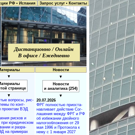
кции РФ
•
Испания
Запрос услуг
•
Контакты
Дистанционно / Онлайн
В офисе / Ежедневно
Материалы
Новости
▼
▼
Материалы
Новости
этой странице
и аналитика (254)
▼
▼
тые вопросы, рис­
20.07.2026
лемы по конт­
ФРГ полностью при­ос­та­
и проектам ВЭД
на­в­ли­ва­ет дей­ст­вие Со­г­
ла­ше­ния меж­ду ФРГ и РФ
ения рисков и
об из­бе­жа­нии двой­но­го
м при юридичес­ком
на­ло­го­об­ло­же­ния от 29
а­нии и разра­
мая 1996 и Про­то­ко­ла к
ЭД на примерах
нему с 1 ян­ва­ря 2027