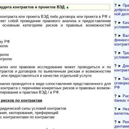
?
►
Пра
аудита контрактов и проектов ВЭД
▲
добросо
ной дел
 контракта или проекта ВЭД либо договора или проекта в РФ с
яет собой проведение правового анализа и предоставление
?
►
Кач
основным категориям рисков и правовых возможностей
условия
?
►
Вал
финансо
ву РФ
контрак
ролю
?
►
Тра
тролю
условия
нтролю
?
►
Док
нализ или правовое исследование может проводиться и по
контрак
нтрактов и договоров по выявленным рискам и возможностям
 или предоставляться в качестве отдельной услуги.
?
►
Тип
оговорк
нализ проводится в виде сопоставления представленного для
РФ
контракта с перечнями конкретных рисков и правовых воз­мож­
лирования и практики ВЭД / в РФ.
?
►
Рис
рисков по контрактам
банках 
ридической силы условий контрактов
?
►
Нез
­ния, квотирования, преференций
валютны
с контрагентами по контрактам
?
►
Реп
ден­та­м