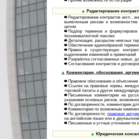
Прочие возможности по ситуации
▲
Редактирование контракт
Редактирование контрактов англ., ан
выявленным рискам и возможностям п
целом
Подбор терминов и формулировок 
безэквивалентной лексики
Детализация, раскрытие неясных тер
Обеспечение единообразной терми­но
Правки в существующих контрак
выделением изменений и примечаний
Разработка согласованных новых, до
Согласование контрактов и договоров
▲
Комментарии, обоснования, аргум
Правовое обоснование и объяснение
Ссылки на правовые нормы, меж­ду
торговой палаты и других международ
Письменные комментарии на рус­ск
указанием основных рисков, возможнос
По договоренности, комментарии дл
Комментарии по возможным изме­нени
По договоренности,
правовая аргу­м
на английском языке или в двуязычном
Письменные и устные уточнения по 
▲
Юридические консал