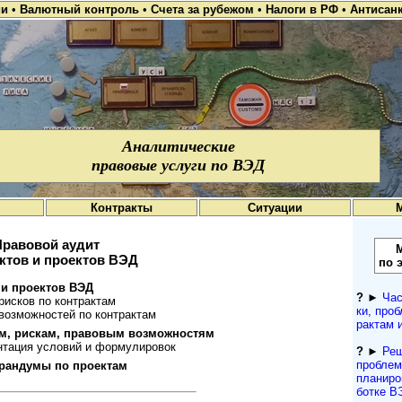
ии
•
Валютный контроль
•
Счета за рубежом
•
Налоги в РФ
•
Антисан
Аналитические
правовые услуги по ВЭД
Контракты
Ситуации
Правовой аудит
ктов и проектов ВЭД
по 
 и проектов ВЭД
?
►
Час
рисков по контрактам
ки, проб
возможностей по контрактам
рактам 
ям, рискам, правовым возможностям
нтация условий и формулировок
?
►
Реш
про­бле
рандумы по проектам
планиров
ботке В