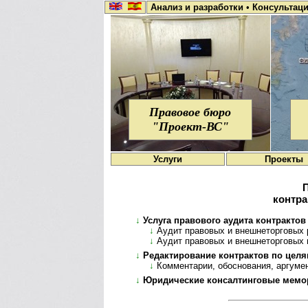
Анализ и разработки
•
Консультац
Правовое бюро
"Проект-ВС"
Услуги
Проекты
контра
↓
Услуга правового аудита контрактов
↓
Аудит правовых и внешнеторговых 
↓
Аудит правовых и внешнеторговых 
↓
Редактирование контрактов по цел
↓
Комментарии, обоснования, аргуме
↓
Юридические консалтинговые мемо