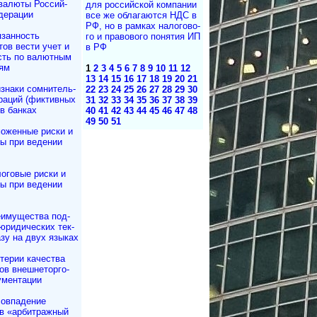
валюты Рос­сий­
для рос­сий­с­кой ком­па­нии
дерации
все же об­ла­га­ю­т­ся НДС в
РФ, но в рам­ках на­ло­го­во­
занность
го и пра­во­во­го по­ня­тия ИП
тов вести учет и
в РФ
сть по валютным
ям
1
2
3
4
5
6
7
8
9
10
11
12
13
14
15
16
17
18
19
20
21
знаки сомнитель­
22
23
24
25
26
27
28
29
30
раций (фиктивных
31
32
33
34
35
36
37
38
39
в банках
40
41
42
43
44
45
46
47
48
49
50
51
оженные риски и
ы при ведении
оговые риски и
ы при ведении
имущества под­
юри­ди­чес­ких тек­
азу на двух языках
терии качества
в внешне­тор­го­
ументации
овпадение
в «арбитражный