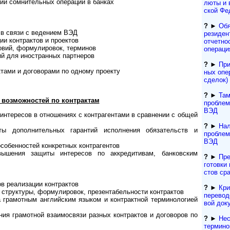
рии сомнительных операций в банках
лю­ты и 
ской Фе
?
►
Обя
 в связи с ведением ВЭД
резиден­
ции контрактов и проектов
отчетно
­вий, формулировок, терминов
операци
ий для иностранных партнеров
?
►
При
­тами и договорами по одному проекту
ных опе
сделок) 
?
►
Там
 возможностей по контрактам
проблем
ВЭД
тересов в отношениях с контр­аген­тами в сравнении с общей
?
►
Нал
ты дополнительных гарантий исполнения обязательств и
проблем
ВЭД
особенностей конкретных контрагентов
ы­шения защиты интересов по аккре­дитивам, банковским
?
►
Пре
гото­вки 
с­тов ср
ов реализации контрактов
?
►
Кри
труктуры, формулировок, презента­бель­ности контрактов
переводо
грамотным английским языком и контрактной терминологией
вой док
ния грамотной взаи­мосвязи разных контрактов и до­го­воров по
?
►
Нес
термино