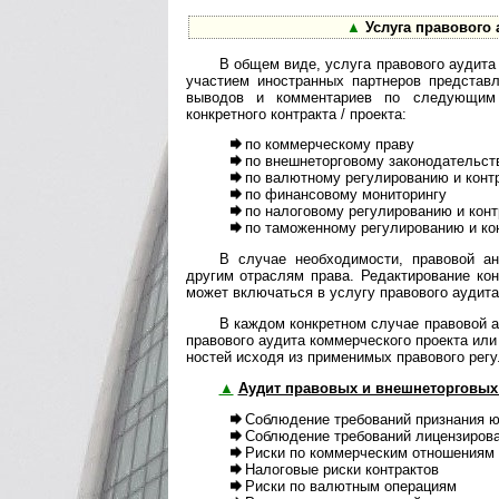
▲
Услуга правового 
В общем виде, услуга правового аудита
участием иностранных партнеров представл
выводов и комментариев по следующим 
конкретного контракта / проекта:
по коммерческому праву
по внешнеторговому законодательст
по валютному регулированию и конт
по финансовому мониторингу
по налоговому регулированию и кон
по таможенному регулированию и ко
В случае необходимости, правовой а
другим отраслям права. Редактирование ко
может включаться в услугу правового аудита
В каждом конкретном случае правовой а
правового аудита коммерческого проекта или 
нос­тей исходя из применимых правового регу
▲
Аудит правовых и внешнеторговых 
Соблюдение требований признания ю
Соблюдение требований лицензиро­ва
Риски по коммерческим отношениям 
Налоговые риски контрактов
Риски по валютным операциям