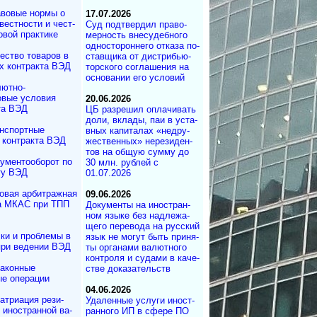
вовые нормы о
17.07.2026
вестности и чест­
Суд под­твер­дил пра­во­
овой практике
мер­ность вне­су­деб­ного
од­но­сто­рон­не­го от­ка­за по­
ество товаров в
с­тав­щика от дист­ри­бь­ю­
х контракта ВЭД
тор­с­ко­го со­г­ла­ше­ния на
ос­но­ва­нии его ус­ло­вий
ютно-
вые условия
20.06.2026
та ВЭД
ЦБ разрешил опла­чи­вать
до­ли, вкла­ды, паи в ус­та­
нспортные
в­ных ка­пи­та­лах «не­дру­
 контракта ВЭД
жест­вен­ных» не­ре­зи­ден­
тов на об­щую сум­му до
ументооборот по
30 млн. руб­лей с
ту ВЭД
01.07.2026
овая арбитражная
09.06.2026
а МКАС при ТПП
Документы на ино­ст­ран­
ном язы­ке без над­ле­жа­
ще­го пе­ре­во­да на рус­ский
ки и проблемы в
язык не мо­гут быть при­ня­
при ведении ВЭД
ты ор­га­на­ми ва­лют­но­го
кон­т­ро­ля и су­да­ми в ка­че­
аконные
ст­ве до­ка­за­те­ль­ств
е операции
04.06.2026
атриация ре­зи­
Удаленные услуги ино­ст­
и иностранной ва­
ран­но­го ИП в сфе­ре ПО