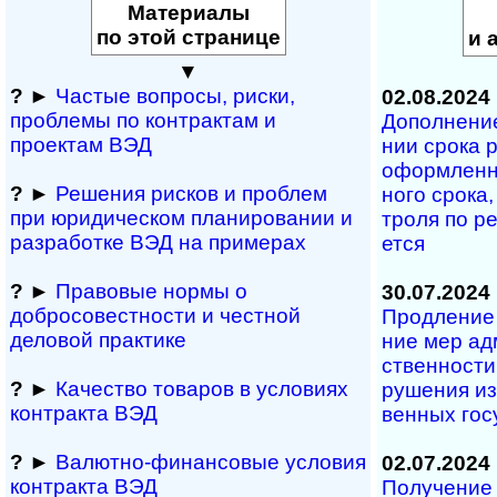
Материалы
по этой странице
и 
▼
?
►
Частые вопросы, рис­ки,
02.08.2024
проблемы по конт­рактам и
Дополнение к
проектам ВЭД
нии сро­ка р
офор­м­лен­н
?
►
Решения рисков и про­блем
но­го сро­ка,
при юридичес­ком планирова­нии и
т­ро­ля по ре
разра­ботке ВЭД на примерах
ется
?
►
Правовые нормы о
30.07.2024
добросовестности и чест­ной
Продление м
деловой практике
ние мер ад­м
ст­вен­нос­т
?
►
Качество товаров в условиях
ру­ше­ния из
контракта ВЭД
вен­ных го­с
?
►
Валютно-финансовые условия
02.07.2024
контракта ВЭД
Получение н