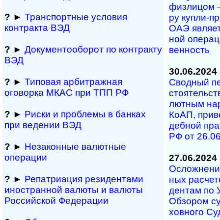
физ­ли­цом –
?
►
Транспортные условия
ру ку­п­ли-­пр
контракта ВЭД
ОАЭ яв­ля­ет
ной опе­ра­ци
?
►
Документооборот по контракту
вен­ность
ВЭД
30.06.2024
?
►
Типовая арбитражная
Сводный пе
оговорка МКАС при ТПП РФ
сто­я­тельст
лют­ным на­р
?
►
Риски и проблемы в банках
КоАП, при­ве
при ведении ВЭД
деб­ной прак
РФ от 26.06
?
►
Незаконные валютные
операции
27.06.2024
Осложнение 
?
►
Репатриация ре­зи­ден­та­ми
ных рас­че­т
иностранной ва­лю­ты и валюты
ден­там по У
Рос­сий­ской Федерации
Об­зо­ром су
хов­но­го Су