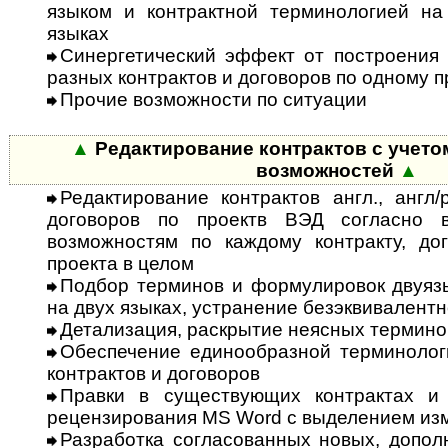
языком и контрактной терминологией на
языках
Синергетический эффект от пост­ро­е­ния
разных контрактов и до­го­воров по одному 
Прочие возможности по ситуации
▲
Редактирование контрактов с учетом
возможностей
▲
Редактирование контрактов англ., англ/
договоров по проектв ВЭД согласно 
возможностям по каждому контракту, дог
проекта в целом
Подбор терминов и формулировок двуязы
на двух языках, устранение безэквивалентн
Детализация, раскрытие неясных термино
Обеспечение единообразной терми­нолог
контрактов и договоров
Правки в существующих контрактах и
рецензирования MS Word с выделением из
Разработка согласованных новых, до­пол