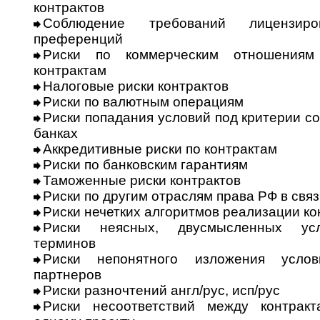
контрактов
Соблюдение требований лицензиро­в
преференций
Риски по коммерческим отношениям
контрактам
Налоговые риски контрактов
Риски по валютным операциям
Риски попадания условий под кри­терии 
банках
Аккредитивные риски по контрактам
Риски по банковским гарантиям
Таможенные риски контрактов
Риски по другим отраслям права РФ в свя
Риски нечетких алгоритмов реали­за­ции ко
Риски неясных, двусмысленных усло
терминов
Риски непонятного изложения усло­
партнеров
Риски разночтений англ/рус, исп/рус
Риски несоответствий между контрак­