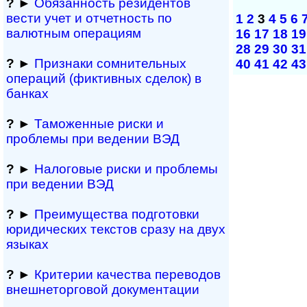
?
►
Обязанность резиден­тов
вести учет и отчетность по
1
2
3
4
5
6
валютным операциям
16
17
18
19
28
29
30
31
?
►
Признаки сомнитель­ных
40
41
42
43
операций (фиктивных сделок) в
банках
?
►
Таможенные риски и
проблемы при ведении ВЭД
?
►
Налоговые риски и проблемы
при ведении ВЭД
?
►
Преимущества под­гото­вки
юри­ди­чес­ких тек­с­тов сразу на двух
языках
?
►
Критерии качества переводов
внешне­тор­го­вой документации