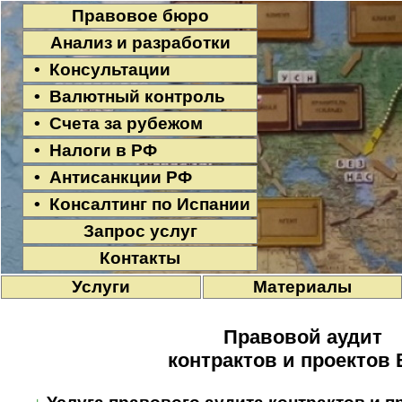
Правовое бюро
Анализ и разработки
• Консультации
• Валютный контроль
• Счета за рубежом
• Налоги в РФ
• Антисанкции РФ
• Консалтинг по Испании
Запрос услуг
Контакты
Услуги
Материалы
Правовой аудит
контрактов и проектов