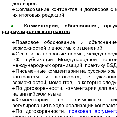
договоров
Согласование контрактов и договоров с 
их итоговых редакций
▲
Комментарии, обоснования, арг
формулировок контрактов
Правовое обоснование и объяснение
возможностей и вносимых изменений
Ссылки на правовые нормы, меж­дународ
РФ, публикации Международной торго
международных организаций, практику ВЭД
Письменные комментарии на рус­ском язы
конт­рактам и дого­ворам, с указан
возможностей, моментов, на которые следу
По договоренности, комментарии для ан
на английском языке
Комментарии по возможным изме
регулирования в ходе реализации контракт
По договоренности,
правовая аргу­мент
клиента для иностранных партнеров на а