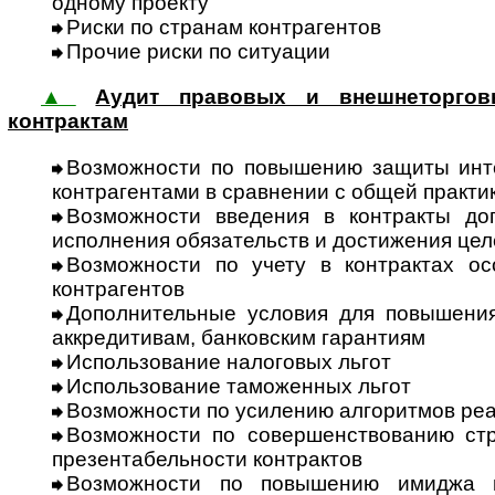
одному проекту
Риски по странам контрагентов
Прочие риски по ситуации
▲
Аудит правовых и внешнеторгов
контрактам
Возможности по повышению защиты инт
контр­аген­тами в сравнении с общей практ
Возможности введения в контракты до
исполнения обязательств и достижения цел
Возможности по учету в контрактах ос
контрагентов
Дополнительные условия для повы­шени
аккре­дитивам, банковским гарантиям
Использование на­логовых льгот
Использование та­моженных льгот
Возможности по усилению алго­рит­мов ре
Возможности по совершенствованию стр
презента­бель­ности контрактов
Возможности по повышению имиджа г