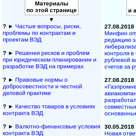
Материалы
по этой странице
и 
▼
?
►
Частые вопросы, рис­ки,
27.08.2018
проблемы по конт­рактам и
Минфин оп
проектам ВЭД
редакцию з
либерализ
?
►
Решения рисков и про­блем
контроля в
при юридичес­ком планирова­нии и
рублевой в
разра­ботке ВЭД на примерах
счетов за 
?
►
Правовые нормы о
27.08.2018
добросовестности и чест­ной
«Газпромн
деловой практике
авиакомпани
разработал
?
►
Качество товаров в условиях
совместные
контракта ВЭД
основанные
?
►
Валютно-финансовые условия
30.05.2018
контракта ВЭД
Новая ответ