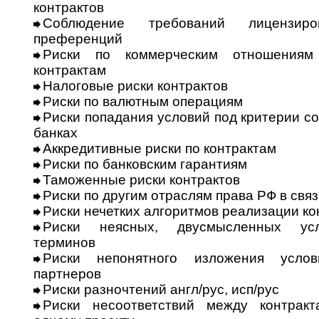
контрактов
Соблюдение требований лицензиро­в
преференций
Риски по коммерческим отношениям
контрактам
Налоговые риски контрактов
Риски по валютным операциям
Риски попадания условий под кри­терии 
банках
Аккредитивные риски по контрактам
Риски по банковским гарантиям
Таможенные риски контрактов
Риски по другим отраслям права РФ в свя
Риски нечетких алгоритмов реали­за­ции ко
Риски неясных, двусмысленных усло
терминов
Риски непонятного изложения усло­
партнеров
Риски разночтений англ/рус, исп/рус
Риски несоответствий между контрак­