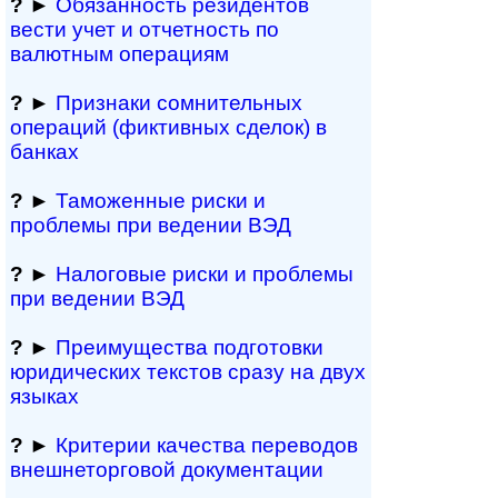
?
►
Обязанность резиден­тов
вести учет и отчетность по
валютным операциям
?
►
Признаки сомнитель­ных
операций (фиктивных сделок) в
банках
?
►
Таможенные риски и
проблемы при ведении ВЭД
?
►
Налоговые риски и проблемы
при ведении ВЭД
?
►
Преимущества под­гото­вки
юри­ди­чес­ких тек­с­тов сразу на двух
языках
?
►
Критерии качества переводов
внешне­тор­го­вой документации