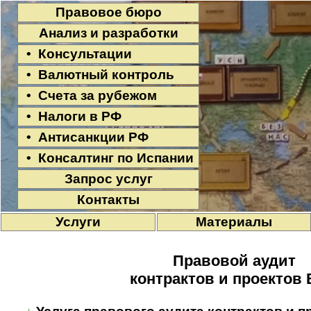
Правовое бюро
Анализ и разработки
• Консультации
• Валютный контроль
• Счета за рубежом
• Налоги в РФ
• Антисанкции РФ
• Консалтинг по Испании
Запрос услуг
Контакты
Услуги
Материалы
Правовой аудит
контрактов и проектов