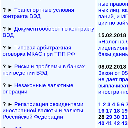
ные право­н
?
►
Транспортные условия
ных лиц, вкл
контракта ВЭД
па­ний, и ИП
ции по зай
?
►
Документооборот по контракту
ВЭД
15.02.2018
«Налог на 
?
►
Типовая арбитражная
лицензион
оговорка МКАС при ТПП РФ
базы данны
?
►
Риски и проблемы в банках
08.02.2018
при ведении ВЭД
Закон от 05
не дает пр
?
►
Незаконные валютные
выплачиват
операции
иностранн
?
►
Репатриация ре­зи­ден­та­ми
1
2
3
4
5
6
иностранной ва­лю­ты и валюты
16
17
18
19
Рос­сий­ской Федерации
28
29
30
31
40
41
42
43