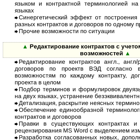
языком и контрактной терминологией на
языках
Синергетический эффект от пост­ро­е­ния
разных контрактов и до­го­воров по одному 
Прочие возможности по ситуации
▲
Редактирование контрактов с учетом
возможностей
▲
Редактирование контрактов англ., англ/
договоров по проектв ВЭД согласно 
возможностям по каждому контракту, дог
проекта в целом
Подбор терминов и формулировок двуязы
на двух языках, устранение безэквивалентн
Детализация, раскрытие неясных термино
Обеспечение единообразной терми­нолог
контрактов и договоров
Правки в существующих контрактах и
рецензирования MS Word с выделением из
Разработка согласованных новых, до­пол