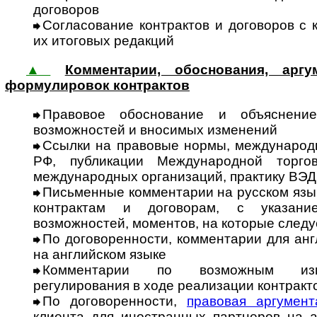
договоров
Согласование контрактов и договоров с 
их итоговых редакций
▲
Комментарии, обоснования, арг
формулировок контрактов
Правовое обоснование и объяснение
возможностей и вносимых изменений
Ссылки на правовые нормы, меж­дународ
РФ, публикации Международной торго
международных организаций, практику ВЭД
Письменные комментарии на рус­ском язы
конт­рактам и дого­ворам, с указан
возможностей, моментов, на которые следу
По договоренности, комментарии для ан
на английском языке
Комментарии по возможным изме
регулирования в ходе реализации контракт
По договоренности,
правовая аргу­мент
клиента для иностранных партнеров на а