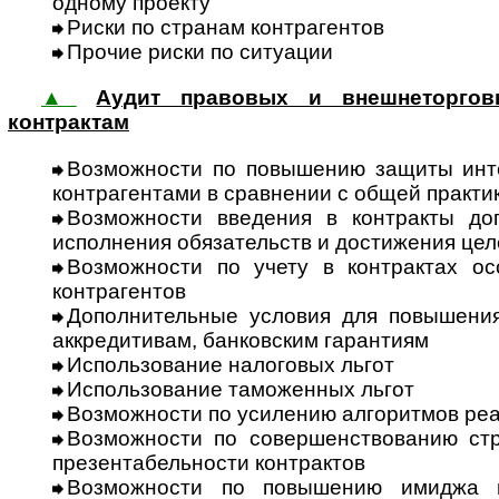
одному проекту
Риски по странам контрагентов
Прочие риски по ситуации
▲
Аудит правовых и внешнеторгов
контрактам
Возможности по повышению защиты инт
контр­аген­тами в сравнении с общей практ
Возможности введения в контракты до
исполнения обязательств и достижения цел
Возможности по учету в контрактах ос
контрагентов
Дополнительные условия для повы­шени
аккре­дитивам, банковским гарантиям
Использование на­логовых льгот
Использование та­моженных льгот
Возможности по усилению алго­рит­мов ре
Возможности по совершенствованию стр
презента­бель­ности контрактов
Возможности по повышению имиджа г