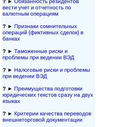
?
►
Обязанность резиден­тов
вести учет и отчетность по
валютным операциям
?
►
Признаки сомнитель­ных
операций (фиктивных сделок) в
банках
?
►
Таможенные риски и
проблемы при ведении ВЭД
?
►
Налоговые риски и проблемы
при ведении ВЭД
?
►
Преимущества под­гото­вки
юри­ди­чес­ких тек­с­тов сразу на двух
языках
?
►
Критерии качества переводов
внешне­тор­го­вой документации