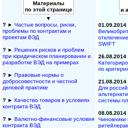
Материалы
по этой странице
и 
▼
?
►
Частые вопросы, рис­ки,
01.09.2014
проблемы по конт­рактам и
Великобрит
проектам ВЭД
отключение
SWIFT
?
►
Решения рисков и про­блем
при юридичес­ком планирова­нии и
26.08.2014
разра­ботке ВЭД на примерах
Категориро
по критери
?
►
Правовые нормы о
добросовестности и чест­ной
21.08.2014
деловой практике
Для россий
альтернат
?
►
Качество товаров в условиях
системы п
контракта ВЭД
08.08.2014
?
►
Валютно-финансовые условия
Чиновники 
контракта ВЭД
ритейлерам