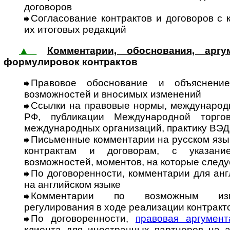
договоров
Согласование контрактов и договоров с 
их итоговых редакций
▲
Комментарии, обоснования, арг
формулировок контрактов
Правовое обоснование и объяснение
возможностей и вносимых изменений
Ссылки на правовые нормы, меж­дународ
РФ, публикации Международной торго
международных организаций, практику ВЭД
Письменные комментарии на рус­ском язы
конт­рактам и дого­ворам, с указан
возможностей, моментов, на которые следу
По договоренности, комментарии для ан
на английском языке
Комментарии по возможным изме
регулирования в ходе реализации контракт
По договоренности,
правовая аргу­мент
клиента для иностранных партнеров на а