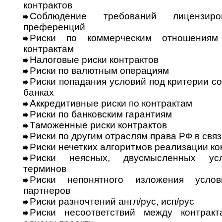
контрактов
Соблюдение требований лицензиро­в
преференций
Риски по коммерческим отношениям
контрактам
Налоговые риски контрактов
Риски по валютным операциям
Риски попадания условий под кри­терии 
банках
Аккредитивные риски по контрактам
Риски по банковским гарантиям
Таможенные риски контрактов
Риски по другим отраслям права РФ в свя
Риски нечетких алгоритмов реали­за­ции ко
Риски неясных, двусмысленных усло
терминов
Риски непонятного изложения усло­
партнеров
Риски разночтений англ/рус, исп/рус
Риски несоответствий между контрак­