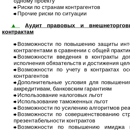
одному проекту
Риски по странам контрагентов
Прочие риски по ситуации
▲
Аудит правовых и внешнеторгов
контрактам
Возможности по повышению защиты инт
контр­аген­тами в сравнении с общей практ
Возможности введения в контракты до
исполнения обязательств и достижения цел
Возможности по учету в контрактах ос
контрагентов
Дополнительные условия для повы­шени
аккре­дитивам, банковским гарантиям
Использование на­логовых льгот
Использование та­моженных льгот
Возможности по усилению алго­рит­мов ре
Возможности по совершенствованию стр
презента­бель­ности контрактов
Возможности по повышению имиджа г