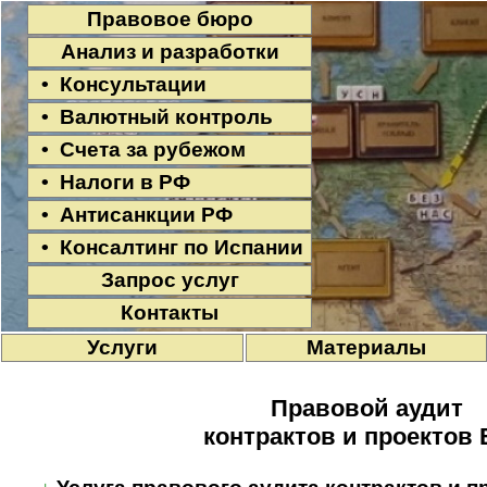
Правовое бюро
Анализ и разработки
• Консультации
• Валютный контроль
• Счета за рубежом
• Налоги в РФ
• Антисанкции РФ
• Консалтинг по Испании
Запрос услуг
Контакты
Услуги
Материалы
Правовой аудит
контрактов и проектов