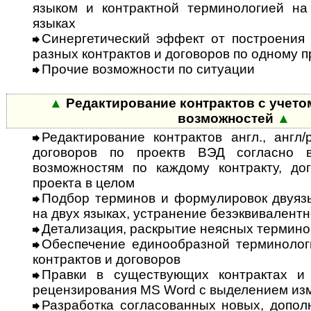
языком и контрактной терминологией на
языках
Синергетический эффект от пост­ро­е­ния
разных контрактов и до­го­воров по одному 
Прочие возможности по ситуации
▲
Редактирование контрактов с учетом
возможностей
▲
Редактирование контрактов англ., англ/
договоров по проектв ВЭД согласно 
возможностям по каждому контракту, дог
проекта в целом
Подбор терминов и формулировок двуязы
на двух языках, устранение безэквивалентн
Детализация, раскрытие неясных термино
Обеспечение единообразной терми­нолог
контрактов и договоров
Правки в существующих контрактах и
рецензирования MS Word с выделением из
Разработка согласованных новых, до­пол