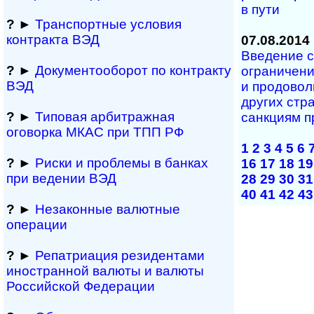
в пути
?
►
Транспортные условия
контракта ВЭД
07.08.2014
Введение 
?
►
Документооборот по контракту
ограничени
ВЭД
и продовол
других стр
?
►
Типовая арбитражная
санкциям п
оговорка МКАС при ТПП РФ
1
2
3
4
5
6
?
►
Риски и проблемы в банках
16
17
18
19
при ведении ВЭД
28
29
30
31
40
41
42
43
?
►
Незаконные валютные
операции
?
►
Репатриация ре­зи­ден­та­ми
иностранной ва­лю­ты и валюты
Рос­сий­ской Федерации