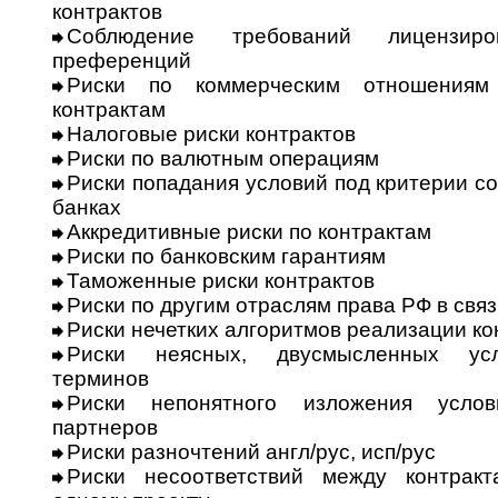
контрактов
Соблюдение требований лицензиро­в
преференций
Риски по коммерческим отношениям
контрактам
Налоговые риски контрактов
Риски по валютным операциям
Риски попадания условий под кри­терии 
банках
Аккредитивные риски по контрактам
Риски по банковским гарантиям
Таможенные риски контрактов
Риски по другим отраслям права РФ в свя
Риски нечетких алгоритмов реали­за­ции ко
Риски неясных, двусмысленных усло
терминов
Риски непонятного изложения усло­
партнеров
Риски разночтений англ/рус, исп/рус
Риски несоответствий между контрак­