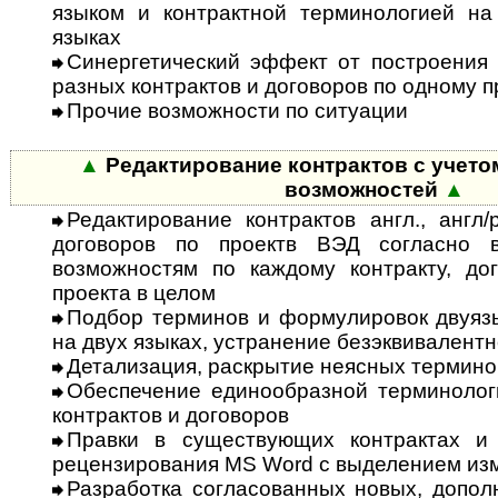
языком и контрактной терминологией на
языках
Синергетический эффект от пост­ро­е­ния
разных контрактов и до­го­воров по одному 
Прочие возможности по ситуации
▲
Редактирование контрактов с учетом
возможностей
▲
Редактирование контрактов англ., англ/
договоров по проектв ВЭД согласно 
возможностям по каждому контракту, дог
проекта в целом
Подбор терминов и формулировок двуязы
на двух языках, устранение безэквивалентн
Детализация, раскрытие неясных термино
Обеспечение единообразной терми­нолог
контрактов и договоров
Правки в существующих контрактах и
рецензирования MS Word с выделением из
Разработка согласованных новых, до­пол