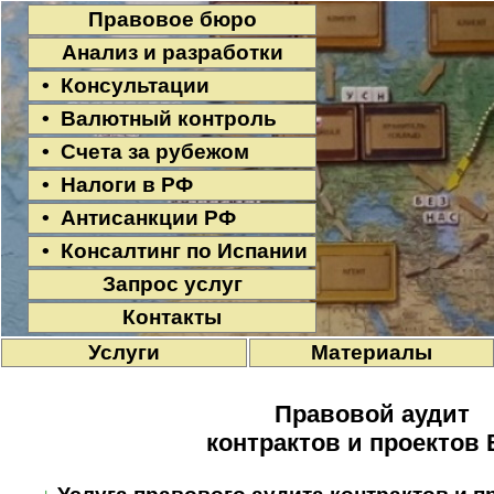
Правовое бюро
Анализ и разработки
• Консультации
• Валютный контроль
• Счета за рубежом
• Налоги в РФ
• Антисанкции РФ
• Консалтинг по Испании
Запрос услуг
Контакты
Услуги
Материалы
Правовой аудит
контрактов и проектов