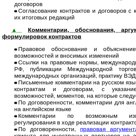
договоров
Согласование контрактов и договоров с 
их итоговых редакций
▲
Комментарии, обоснования, арг
формулировок контрактов
Правовое обоснование и объяснение
возможностей и вносимых изменений
Ссылки на правовые нормы, меж­дународ
РФ, публикации Международной торго
международных организаций, практику ВЭД
Письменные комментарии на рус­ском язы
конт­рактам и дого­ворам, с указан
возможностей, моментов, на которые следу
По договоренности, комментарии для ан
на английском языке
Комментарии по возможным изме
регулирования в ходе реализации контракт
По договоренности,
правовая аргу­мент
клиента для иностранных партнеров на а