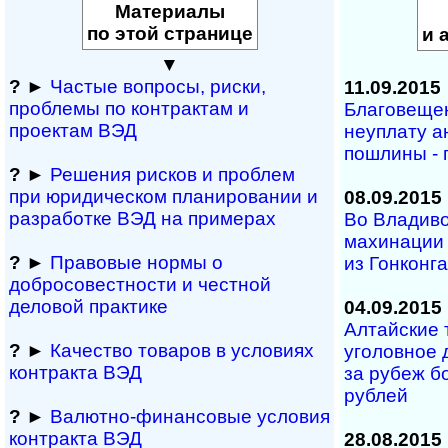
Материалы
по этой странице
и 
▼
?
►
Частые вопросы, рис­ки,
11.09.2015
проблемы по конт­рактам и
Благовеще
проектам ВЭД
неуплату а
пошлины - 
?
►
Решения рисков и про­блем
при юридичес­ком планирова­нии и
08.09.2015
разра­ботке ВЭД на примерах
Во Владив
махинации 
?
►
Правовые нормы о
из Гонконг
добросовестности и чест­ной
деловой практике
04.09.2015
Алтайские 
?
►
Качество товаров в условиях
уголовное 
контракта ВЭД
за рубеж б
рублей
?
►
Валютно-финансовые условия
контракта ВЭД
28.08.2015