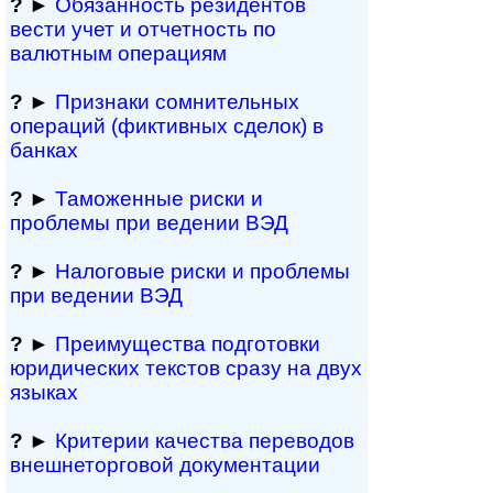
?
►
Обязанность резиден­тов
вести учет и отчетность по
валютным операциям
?
►
Признаки сомнитель­ных
операций (фиктивных сделок) в
банках
?
►
Таможенные риски и
проблемы при ведении ВЭД
?
►
Налоговые риски и проблемы
при ведении ВЭД
?
►
Преимущества под­гото­вки
юри­ди­чес­ких тек­с­тов сразу на двух
языках
?
►
Критерии качества переводов
внешне­тор­го­вой документации