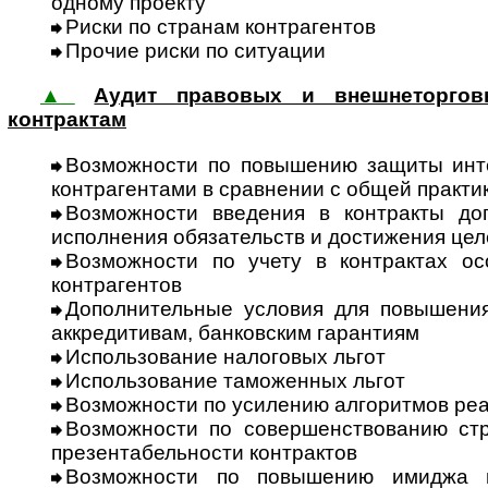
одному проекту
Риски по странам контрагентов
Прочие риски по ситуации
▲
Аудит правовых и внешнеторгов
контрактам
Возможности по повышению защиты инт
контр­аген­тами в сравнении с общей практ
Возможности введения в контракты до
исполнения обязательств и достижения цел
Возможности по учету в контрактах ос
контрагентов
Дополнительные условия для повы­шени
аккре­дитивам, банковским гарантиям
Использование на­логовых льгот
Использование та­моженных льгот
Возможности по усилению алго­рит­мов ре
Возможности по совершенствованию стр
презента­бель­ности контрактов
Возможности по повышению имиджа г