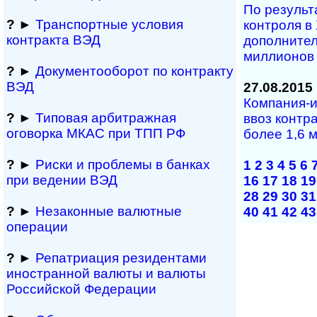
По результ
?
►
Транспортные условия
контроля в
контракта ВЭД
дополнител
миллионов
?
►
Документооборот по контракту
ВЭД
27.08.2015
Компания-и
?
►
Типовая арбитражная
ввоз контр
оговорка МКАС при ТПП РФ
более 1,6 
?
►
Риски и проблемы в банках
1
2
3
4
5
6
при ведении ВЭД
16
17
18
19
28
29
30
31
?
►
Незаконные валютные
40
41
42
43
операции
?
►
Репатриация ре­зи­ден­та­ми
иностранной ва­лю­ты и валюты
Рос­сий­ской Федерации