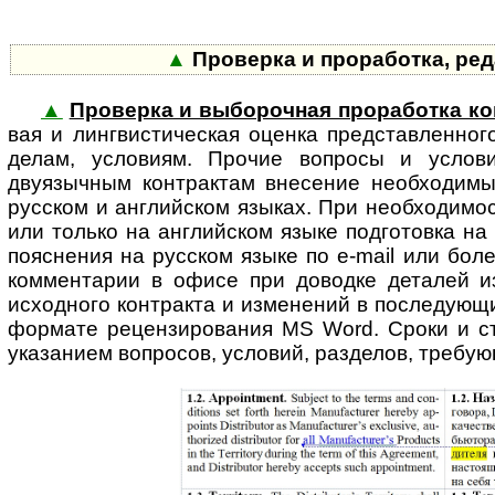
▲
Проверка и проработка, ре
▲
Проверка и выборочная проработка ко
вая и линг­вис­ти­ческая оценка представ­ленн
делам, условиям. Прочие вопросы и услови
двуязычным контрактам внесение необходимых
русском и англий­ском языках. При необходимос
или только на англий­ском языке подго­товка н
пояснения на русском языке по e-mail или бол
комментарии в офисе при доводке деталей и
исходного контракта и изме­нений в после­дующ
формате рецен­зиро­вания MS Word. Сроки и ст
указанием вопросов, условий, разделов, требую