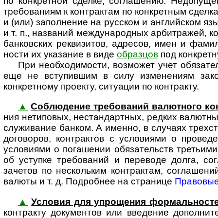
по конкретной сделке, соглашению. Недопущени
требованиям к контрактам по конкретным сделка
и (или) заполнение на русском и английском я
и т. п., названий между­на­род­ных арбитражей, 
банковских реквизитов, адресов, имен и фамил
ности их указание в виде
образцов
под конкретн
При необходимости, возможет учет обяза­те
еще не вступившим в силу изменениям зако­н
конкретному проекту, ситуации по контракту.
▲
Соблюдение требований валютного ко
ния нетиповых, нестандартных, редких валютных 
слу­жи­ва­ние банком. А именно, в случаях тре
договоров, контрактов с условиями о провед
условиями о погашении обязательств третьими
об уступке требований и переводе долга, с
зачетов по нескольким контрактам, соглашен
валюты и т. д. Подробнее на странице
Правовые
▲
Условия для упрощения формальност
кон­т­рак­ту документов или введение дополн