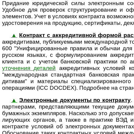
Придание юридической силы электронным со
Удобное для проверок структурирование и о
элементов. Учет в условиях контракта возможн
удостоверения на продукцию, сертификаты, декл
▲
Контракт с аккредитивной формой рас
аккре­ди­ти­вам, публикуемыми между­на­род­но
600 "Унифи­циро­ванные правила и обычаи для 
русском языках, с формули­рованием аккреди
клиента и с учетом банковской практики по 
уточнения деталей
аккредитивных условий ко
"между­на­род­ная стандартная банковская пр
дитивам" и материалы спе­ци­а­ли­зи­ро­ван­
операциями (ICC DOCDEX). Подробнее на стра
▲
Электронные документы по контракту
.
партнерами, представ­ляющими текущие докум
бумажных экземпляров. Насколько это допускаетс
ли­ру­ю­щих органов, а также в практике ВЭД и 
контракте условий об электронных документа
Обосно­вание таких контрактных условий между