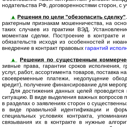
но­да­тель­ства РФ, договоренностями сторон, с
▲
Решения по цели "обезопасить сделку"
рак­тер­ным признакам мошен­ничества, на осн
таких случаев из практики ВЭД. Установлени
моментам сделки. Построение в контракте и
обязательств исходя из особенностей и нюан
внедрение в контракт правовых
гарантий испол
▲
Решения по существенным коммерче
зивные права, гарантии сроков исполнения, г
услуг, работ, ассортимента товаров, поставка на
своевременные платежи, недопу­щение обход
кредит), получение финан­сиро­вание для меропри
Для достижения данных целей проводится юр
ситуацию. В виде выделения важных вопросов по
в разделах о заявлениях сторон о сущест­венных
в виде правиль­ной иденти­фикации и фор
специальных условиях контракта, упоминани
связывания их в контракте в нужные алгори