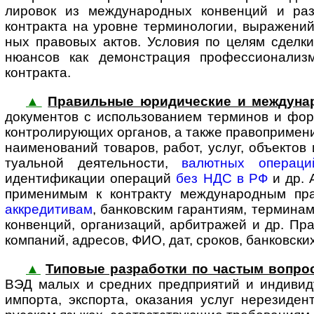
лировок из между­на­род­ных конвенций и ра
контракта на уровне термино­логии, выражений
ных правовых актов. Условия по целям сделк
нюансов как демонстрация профес­сио­на­лиз
контракта.
▲
Правильные юридические и между­на­
доку­мен­тов с исполь­зо­ва­нием терминов и ф
конт­ро­ли­ру­ю­щих органов, а также право­при­ме
наименований товаров, работ, услуг, объектов 
туальной деятель­ности,
валютных операци
идентификации операций
без НДС в РФ
и др. 
применимым к контракту между­на­род­ным пр
аккредитивам
, банковским гарантиям, термина
конвенций, организаций, арбитражей и др. Пра
компаний, адресов, ФИО, дат, сроков, банковски
▲
Типовые разработки по частым вопро
ВЭД малых и средних предприятий и индиви­
импорта, экспорта, оказания услуг нерезиде