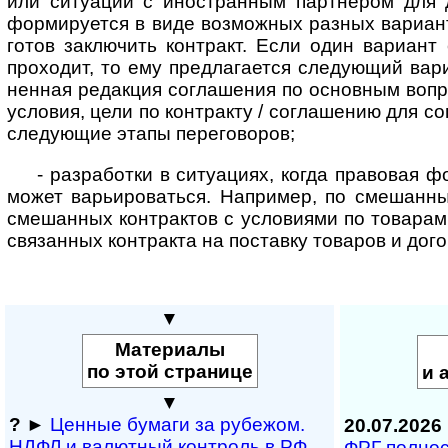
или ситуации с ино­стран­ным партнером для 
форми­руется в виде возможных разных вариант
готов заключить контракт. Если один вариант
проходит, то ему предла­гается следу­ющий вари
ненная редакция соглашения по основным вопр
условия, цели по контракту / согла­шению для с
следующие этапы переговоров;
- разработки в ситуациях, когда правовая ф
может варь­иро­ваться. Например, по смешан­н
смешан­ных контрактов с усло­виями по товарам
связан­ных контракта на поставку товаров и дого
▼
Материалы
по этой странице
и 
▼
?
►
Ценные бумаги за рубежом.
20.07.2026
НДФЛ и ва­лют­ный кон­т­роль в РФ
ФРГ полность