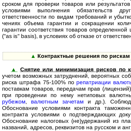
сроком для проверки товаров или результатов 
условиями выполнения обязательств дру
ответственности по видам требований и убытко
чениях объема гарантии и сокращении колич
гарантии соответствия товаров определенной ц
("as is" basis), в условиях об отказе от ответ­с
▲
Контрактные решения по рискам 
▲
Снятие или минимизация рисков по к
учетом воз­мож­ных затруд­нений, вероятных с
риска штрафа 75-100% по
репатриации валют
поставкам товаров, передачам прав (лицензий)
при проведении по нему нетиповых валют
рубежом
,
валютным зачетам
и др.). Соблюд
Обоснование условиями контракта таможенн
контракта условиями о подтверж­дающих док
Обоснование налоговых (не)удержаний из пла
названий, адресов, реквизитов на русском и ан