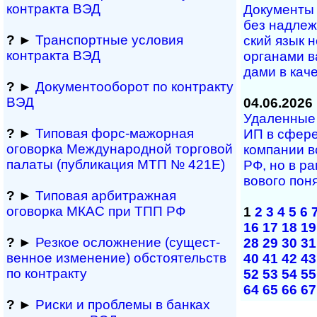
контракта ВЭД
Документы н
без над­ле­ж
?
►
Транспортные условия
ский язык н
контракта ВЭД
ор­га­на­ми в
да­ми в ка­че­
?
►
Документооборот по контракту
ВЭД
04.06.2026
Удаленные у
?
►
Типовая форс-мажор­ная
ИП в сфе­ре
оговорка Междуна­род­ной торговой
ком­па­нии в
палаты (публикация МТП № 421Е)
РФ, но в рам
во­во­го по­
?
►
Типовая арбитражная
оговорка МКАС при ТПП РФ
1
2
3
4
5
6
16
17
18
19
?
►
Резкое осложнение (сущест­
28
29
30
31
вен­ное измене­ние) обсто­ятельств
40
41
42
43
по контракту
52
53
54
55
64
65
66
67
?
►
Риски и проблемы в банках