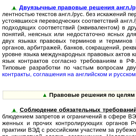
▲
Двуязычные правовые решения англ./р
лен­т­нос­тью текстов англ./рус. без искажений п
устояв­шихся пере­вод­ческих соответствий англ
под­ходящих соответствий (эквивалентом) в др
понятий, неясных или недоста­точно ясных дл
двух языках правовых терминов и терминов В
органов, арбитражей, банков, сокращений, рекви
уровне языка между­народных правовых актов ка
язык контрактов согласно требо­ваниям в РФ.
Типовые разработки по частым вопросам дв
контракты, соглашения на англий­ском и русском
▲
Правовые решения по целям и
▲
Соблюдение обязательных требовани
блю­де­ни­ем запретов и ограни­чений в сфере В
женных и прочих конт­ро­ли­ру­ю­щих органов Р
практики ВЭД с рос­сий­ским участием за рубеж