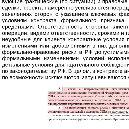
ву­ю­щие факти­ческие (по ситуации) и правовы
сделки, проекта намеренно усили­ваются посред
заявлениях сторон с указанием ключевых факти
условиям контракта формаль­ного признака 
средствами. Ответст­венность стороны клиен
операции, видами ответственности, сроками и (
неудобные для клиента конт­рактные условия 
изменениями или добав­лениями в них допол­н
формаль­но-пра­вовые риски в РФ допустимыми
формаль­ными измене­ниями условий испол­нен
детальные условия для тщатель­ного соблюден
по зако­но­да­тель­ству РФ. В целом, в контракте 
по возможности исключаются, затуше­выва­ются н