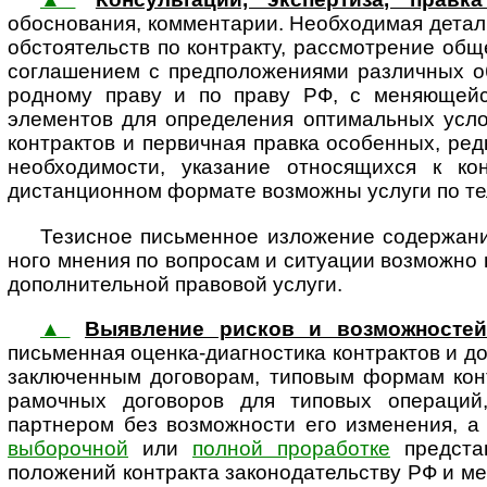
обоснования, комментарии. Необхо­димая детал
обстоя­тельств по контракту, рассмот­рение об
соглашением с предположениями различных об
род­ному праву и по праву РФ, с меняющей
элементов для определения оптимальных усло
контрактов и первичная правка особенных, редк
необходимости, указание относящихся к ко
дистанционном формате возможны услуги по тел
Тезисное письменное изложение содержания
ного мнения по вопросам и ситуации возможно в
допол­ни­тель­ной правовой услуги.
▲
Выявление рисков и возможностей
письменная оценка-диагностика контрактов и до
заключенным договорам, типовым формам конт
рамочных договоров для типовых операций,
партнером без возможности его изменения, 
выборочной
или
полной проработке
представ
положений контракта зако­но­да­тель­ству РФ и ме