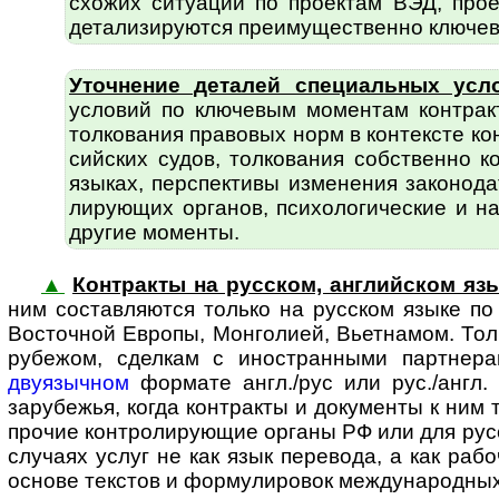
схожих ситуаций по проектам ВЭД, про
детали­зируются пре­иму­щест­вен­но ключ
Уточнение деталей специальных усл
условий по ключевым моментам контракт
толко­вания правовых норм в контексте к
сий­ских судов, толкования собственно 
языках, перспективы изменения законо­д
лирующих органов, психоло­гические и на
другие моменты.
▲
Контракты на русском, английском язы
ним состав­ляются только на русском языке п
Восточной Европы, Монголией, Вьетнамом. То
рубежом, сделкам с ино­стран­ными парт­не
двуязычном
формате англ./рус или рус./англ. 
зарубежья, когда контракты и документы к ним т
прочие контро­ли­рующие органы РФ или для русс
случаях услуг не как язык перевода, а как рабо
основе текстов и форму­ли­ровок междуна­родны