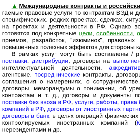
▲
Международные контракты и рос­сий­ск
га­е­мые пра­во­вые услуги по контрактам ВЭД и
специфических, редких проектах, сделках, ситу
на проектах и деятельности в РФ. Однако в
готовятся под конкретные
цели
,
особенности
,
о
приемов, разработок, "изюминок", правовы
повышенных полезных эффектов для стороны кли
В рамках услуг могут быть составлены / ра
поставки
,
дистрибуции
, договоры на
выполнен
интеллектуальной деятельности,
аккредити
агентские,
посреднические
контракты, договоры
соглашения о намерениях, о сотрудничестве
договоры, меморандумы о понимании, об уре
контрактам и т. д., договоры и документы 
поставки без ввоза в РФ
,
услуги, работы, права
компаний в РФ
,
договоры от иностранных партн
договоры в банк
, в целях операций физических
контролируемых иностранных компаний (
нерезидентами и др.