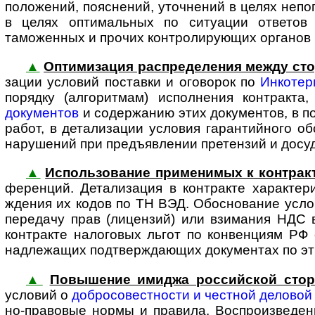
положений, пояснений, уточнений в целях непо
в целях оптимальных по ситуации ответов 
таможенных и прочих конт­ро­ли­ру­ю­щих органов
▲
Оптимизация распределения между сто
за­ции условий поставки и оговорок по
Инкотер
порядку (алгоритмам) исполнения контракта
документов
и содержанию этих документов, в по
работ, в детали­зации условия гарантийного о
нарушений при предъ­явлении претензий и досуд
▲
Использование применимых к контракт
фе­рен­ций. Детали­зация в контракте характе
ждения их кодов по ТН ВЭД. Обоснование усл
передачу прав (лицензий) или взимания НДС в
контракте налоговых льгот по конвенциям РФ 
надлежащих под­твер­жда­ю­щих доку­ментах по э
▲
Повышение имиджа рос­сий­ской сто­
усло­вий о
добросо­вестности и честной деловой
но-­пра­вовые нормы и правила. Воспро­изве­д