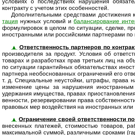
условиях о последствиях нарушения обязат
контракту с учетом этих особенностей.
Дополнительными средствами достижения к
тация
нужных условий и
балансирование инте
формулировок в целом по ситуации, сделке, пр
ино­стран­ными или рос­сий­скими партнерами по 
▲
Ответственность партнеров по контрак
про­из­во­ди­теля за продукт. Условия об отве
товарах и разработках прав третьих лиц на объ
по ситуации гарантийных обязательствах ино­ст
партнера необо­сно­ван­ных ограни­чений его от
т. д. Специальные неустойки, штрафы, права н
изменение цены за нарушения ино­стран­ным
удержания имущества, правах приостановления о
венности, резервировании права собственности
правовых мер воздействия на ино­стран­ных или 
▲
Ограничение своей ответст­вен­ности по
внесенных платежей, стоимостью товаров, раб
макси­мальной суммой, различными сроками (га