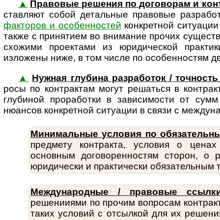
▲
Правовые решения по договорам и кон
став­ляют собой деталь­ные правовые разрабо
факторов и особенностей
конкретной ситуации 
также с принятием во внимание прочих сущес
схожими проектами из юридической практи
изложены ниже, в том числе по особенностям 
▲
Нужная глубина разработок / точность 
росы по конт­рак­там могут решаться в контра
глубиной проработки в зависимости от сумм
нюансов конкретной ситуации в связи с междун
Минимальные условия по обязательн
пред­мету конт­ракта, условия о цена
основным дого­во­рен­нос­тям сторон, 
юридически и практически обяза­тельным т
Международные / правовые ссылки
решенииями по прочим вопросам контракт
таких условий с отсылкой для их решени