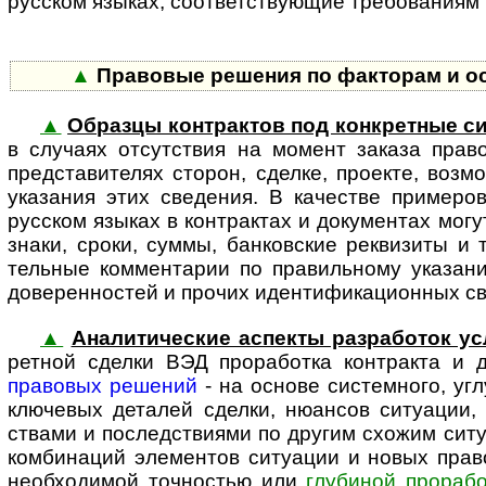
русском языках, соот­вет­ст­ву­ю­щие требовани
▲
Правовые решения по факторам и особ
▲
Образцы контрактов под конкретные с
в случаях отсут­ствия на момент заказа прав
предста­вителях сторон, сделке, проекте, возм
указания этих сведения. В качестве примеро
русском языках в контрактах и документах могу
знаки, сроки, суммы, банковские реквизиты и т
тельные комментарии по правильному указанию
доверенностей и прочих иденти­фика­ци­онных с
▲
Аналитические аспекты разработок ус
ретной сделки ВЭД прора­ботка контракта и
правовых решений
- на основе системного, уг
ключевых деталей сделки, нюансов ситуации, 
ствами и последствиями по другим схожим сит
комбинаций элементов ситуации и новых прав
необходимой точностью или
глубиной прорабо