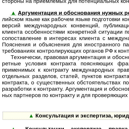
стороны на приемлемых для потенци­альных кон
▲
Аргументация и обоснования нужных р
лий­ском языке как рабочем языке подготовки к
версий между­на­род­ных конвенций, публикац
клиента особенностями конкретной ситуации п
сопоставление в интересах клиента с между­на
Пояснения и объяснения для ино­стран­ного па
требованиях конт­ро­ли­ру­ю­щих органов РФ к ко
Технически, правовая аргументация и обосно
рет­ные условия контракта поясняющих фра
применимых к контракту между­на­род­ных прав
отдельных разделов, статей, пунктов контракт
контракта, о существенных обстоя­тельствах по
разработки к контракту. Аргумен­тация и обосн
ных партнеров по контракту и для прове­ряющих и
▲
Консультация и экспертиза, юри
▲
Консультации, экспертиза, правк