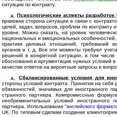
ситуации по контракту.
▲
Психологические аспекты разработок 
пра­вовая сторона ситуации в связи с контракт
целей, задач, вопросов, проблем по контракту 
уровне. Можно сказать, на уровне челове­ческо
национальных и эмоцио­нальных особенностей,
практики деловых отношений, требований к
органов и т. д. Все эти моменты требуют учет
решений в конкретной ситуации, в том числе 
обосно­вания и аргумен­тации нужных условий в
качестве ответов на вероятные запросы и вопросы
▲
Сбалансированные условия для ино­
стороны условий контракта. Принятия на себя р
обязанностей, значимых для ино­стран­ного п
стран­ного партнера. Компро­мис­сные форму
необре­мени­тельных условий ино­стран­ного
партнера. Использование
"английского формат
UK. По типовым сделкам создание клиенто­ориен