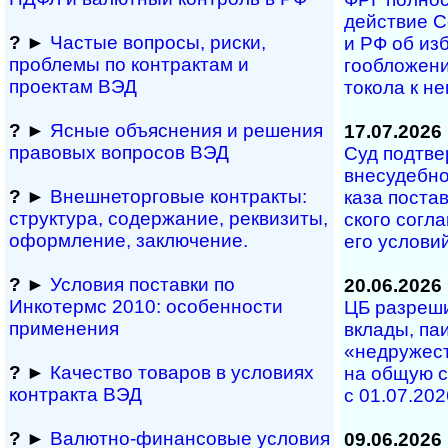
дей­ст­вие С
?
►
Частые вопросы, рис­ки,
и РФ об из­б
проблемы по конт­рактам и
го­об­ло­же­
проектам ВЭД
то­ко­ла к н
?
►
Ясные объяснения и решения
17.07.2026
правовых вопросов ВЭД
Суд под­тве
вне­су­деб­но
?
►
Внешнеторговые контракты:
ка­за по­с­та
структура, содержание, реквизиты,
с­ко­го со­г­
оформление, заключение.
его ус­ло­ви
?
►
Условия поставки по
20.06.2026
Инкотермс 2010: осо­бен­нос­ти
ЦБ разрешил
применения
вкла­ды, паи 
«не­дру­жест
?
►
Качество товаров в условиях
на об­щую с
контракта ВЭД
с 01.07.202
?
►
Валютно-финансовые условия
09.06.2026