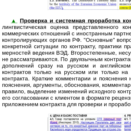
▲
Проверка и системная проработка кон
линг­вис­ти­чес­кая оценка представ­ленного
коммерческих отношений с ино­стран­ным партн
конт­ро­ли­ру­ю­щих органов РФ. "Основные" во
конкретной ситуации по контракту, практики 
мерностей ведения ВЭД. Второстепенные, несу
не рассмат­риваются. По двуязычным контракта
дополнений сразу на русском и английском
контрактов только на русском или только на 
контракта. Краткие комментарии и пояснения 
пояснения, аргументы, обоснования, комментар
правило, выделение изменений исходного контр
его согласовании с клиентом в формате рецен­з
прило­жением контракта для проверки и прорабо