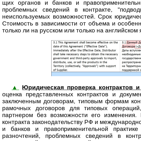
щих органов и банков и право­при­ме­ни­тель
проблемных сведений в контракте, "подвод
неиспользуемых возможностей. Срок юридическ
Стоимость в зависимости от объема и особенн
только ли на русском или только на английском я
▲
Юридическая проверка контрактов и
оценка представ­ленных контрактов и докуме
заключенным договорам, типовым формам конт
рамочных договоров для типовых операций,
партнером без возможности его изменения. В
контракта зако­но­да­тель­ству РФ и между­на­род
и банков и право­при­ме­ни­тель­ной практ
разночтений, проблемных сведений в контр