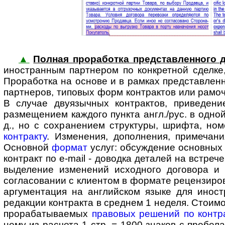
▲
Полная проработка представленного д
ино­стран­ным партнером по конк­ретной сдел
Проработка на основе и в рамках представленно
партнеров, типовых форм контрактов или рамоч
В случае двуязычных контрактов, приведени
размещением каждого пункта англ./рус. в одной
д., но с сохранением структуры, шрифта, но
контракту
. Изменения, дополнения, примеча
Основной
формат
услуг: обсуждение основных
контракт по e-mail - доводка деталей на встре
выделение изменений исходного договора и
согласовании с клиентом в формате рецензиро
аргументация на английском языке для ино­ст
редакции контракта в среднем 1 неделя. Стоимо
прорабатываемых
правовых решений по контр
нему из расчета 1 стр. = 1800 знаков с пробела