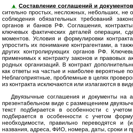
▲
Составление соглашений и документо
си­тель­но простых, неслож­ных, небольших, не
соблюдения обяза­тельных требо­ваний зако­но­
органов и банков РФ. Соглашения, контракт
ключевых фактических деталей операции, сд
моментов. Условия и форму­лировки контракт
упростить их понимание контрагентами, а так
других конт­ро­ли­ру­ю­щих органов РФ. Клю
применимых к контракту законов и правовых акт
род­ных организаций. В контракт допол­нител
как ответы на частые и наиболее вероятные по 
Неблагоприятные, проблемные в целях проверок 
из контракта исключаются или излагаются в вид
Двуязычные соглашения и документы на а
презентабельном виде с размещением двуязычных
текст подбирается в особенности с учетом
подбирается в особенности с учетом формул
необходимости, правильно переводятся и (и
названия, адреса, ФИО, номера, даты, сроки и 