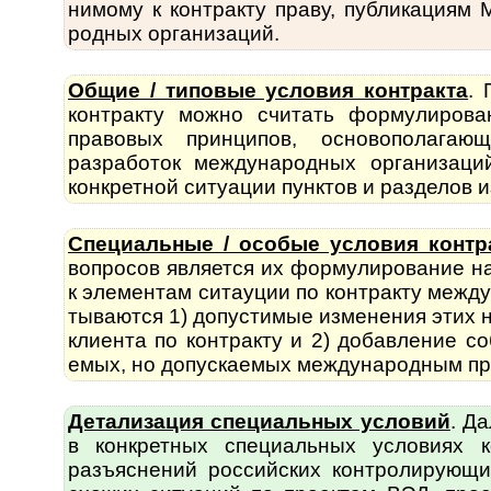
нимому к контракту праву, публикациям М
род­ных орга­ни­заций.
Общие / типовые условия контракта
. 
кон­т­рак­ту можно счи­тать форму­ли­р
правовых прин­ципов, осно­во­по­ла­га
разработок меж­ду­на­род­ных организаци
конкретной ситуации пунктов и разделов и
Специальные / особые условия контр
во­п­ро­сов является их форму­лиро­вание
к элементам ситауции по контракту между­
ты­ва­ются 1) допустимые изменения этих
клиента по контракту и 2) добавление со
емых, но допус­каемых между­народ­ным пр
Детализация специальных условий
. Да
в конк­ретных специ­альных условиях 
разъяс­нений рос­сий­ских контро­лирующ