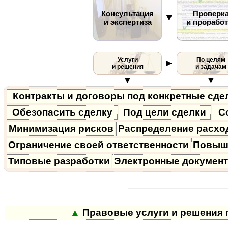
Консультация
Проверк
▼
и экспертиза
и проработ
Услуги
По целям
►
и решения
и задачам
▼
▼
Контракты и договоры под конкретные сде
Обезопасить сделку
Под цели сделки
С
Минимизация рисков
Распределение расхо
Ограничение своей ответственности
Повыш
Типовые разработки
Электронные докумен
▲
Правовые услуги и решения п