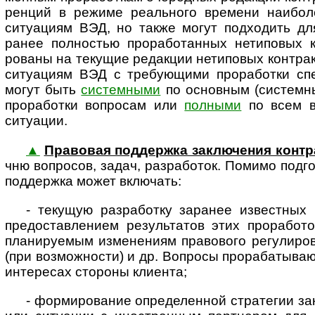
ренций в режиме реаль­ного времени наибол
ситуациям ВЭД, но также могут подходить для
ранее полностью прорабо­танных нетиповых 
рованы на текущие редакции нетиповых контрак
ситуациям ВЭД с требующими прора­ботки спец
могут быть
системными
по основным (системн
проработки вопросам или
полными
по всем во
ситуации.
▲
Правовая поддержка заклю­чения конт­
чню воп­росов, задач, разра­боток. Помимо подго­
под­держка может включать:
- текущую разработку заранее известных 
предо­став­лением резуль­татов этих проработ
плани­руемым изме­нениям право­вого регули­ро
(при возможности) и др. Вопросы прораба­тываю
интересах стороны клиента;
- формирование определенной стратегии закл