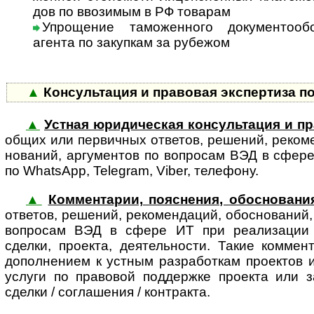
дов по ввозимым в РФ товарам
Упрощение таможенного документооб
аген­та по закупкам за рубежом
▲
Консультация и правовая экспертиза п
▲
Устная юридическая консультация и пр
об­щих или первич­ных отве­тов, реше­ний, реко­ме
но­ва­ний, аргу­ментов по воп­росам ВЭД в сфер
по WhatsApp, Telegram, Viber, телефону.
▲
Комментарии, пояснения, обоснования
ответов, решений, реко­мен­даций, обос­но­ваний
во­п­ро­сам ВЭД в сфере ИТ при реализации 
сделки, проекта, деятельности. Такие комме
дополнением к устным разработкам проектов 
услуги по правовой поддержке проекта или з
сделки / соглашения / контракта.