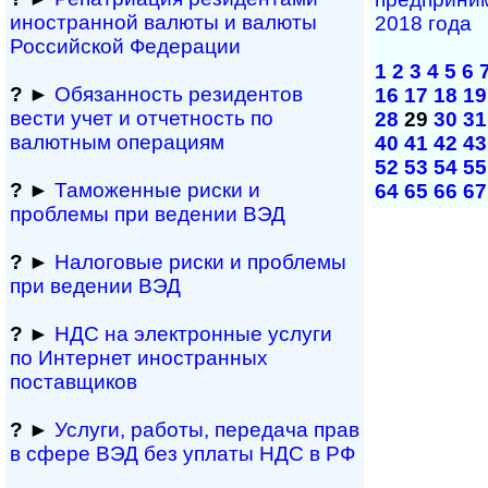
иностранной ва­лю­ты и валюты
2018 года
Рос­сий­ской Федерации
1
2
3
4
5
6
?
►
Обязанность резиден­тов
16
17
18
19
вести учет и отчетность по
28
29
30
31
валютным операциям
40
41
42
43
52
53
54
55
?
►
Таможенные риски и
64
65
66
67
проблемы при ведении ВЭД
?
►
Налоговые риски и проблемы
при ведении ВЭД
?
►
НДС на электронные услуги
по Интернет иностранных
поставщиков
?
►
Услуги, работы, пе­ре­да­ча прав
в сфере ВЭД без уплаты НДС в РФ