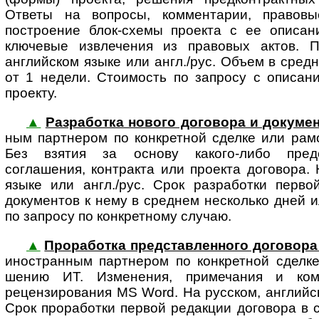
Ответы на вопросы, комментарии, правов
построение блок-схемы проекта с ее опи­са­н
ключевые извлечения из правовых актов. П
английском языке или англ./рус. Объем в сред
от 1 недели. Стоимость по запросу с описан
проекту.
▲
Разработка нового договора и докумен
ным партнером по конкретной сделке или рам
Без взятия за основу какого-либо предс
соглашения, контракта или проекта договора. 
языке или англ./рус. Срок разработки перво
документов к нему в среднем несколько дней и
по запросу по конкретному случаю.
▲
Проработка представленного договора 
ино­стран­ным парт­не­ром по конк­рет­ной сдел
шению ИТ. Изменения, примечания и ко
рецензирования MS Word. На русском, английск
Срок проработки первой редакции договора в 