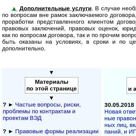
▲
Дополнительные услуги
. В случае необ
по вопросам вне рамок заклю­ча­е­мого договора
проработки представленного клиентом догово
правовых заключений, правовых оценок, юри
как по вопросам договора, так и по прочим вопр
быть оказаны на условиях, в сроки и по ц
дополнительно.
▼
Материалы
по этой странице
и 
▼
?
►
Частые вопросы, рис­ки,
30.05.2018
проблемы по конт­рактам и
Новая ответ
проектам ВЭД
ные право­н
ных лиц, вкл
?
►
Правовые формы реализации
па­ний, и ИП