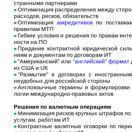
стран­ны­ми партнерами
Оптимизация распределения между сторон
расходов, рисков, обязательств
Оптимизация
аккредитивов
по поставкам
правилам МТП
Гибкие условия и решения по правам интел
нос­ти на ПО
Придание контрактной юридической силы
ни­ям и документам по договорам ИТ
"Американский" или
"английский" формат
из США и UK
"Размытие" в договорах с иностранным
неудобных для российской стороны
Англоязычные термины и формулировки И
ло­гии международно-правовых актов
Решения по валютным операциям
Минимизация рисков крупных штрафов п
услугам, работам ИТ
Контрактные валютные оговорки по период