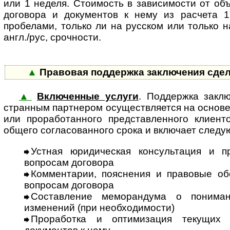
или 1 неделя. Стоимость в зависимости от об
договора и документов к нему из расчета 1
пробелами, только ли на русском или только н
англ./рус, срочности.
▲
Правовая поддержка заключения сдел
▲
Включенные услуги
. Поддержка заклю
стран­ным партнером осущест­вляется на осно­ве р
или прора­ботан­ного пред­став­лен­ного клие
общего согла­сован­ного срока и включает след
Устная юридическая консультация и п
вопросам договора
Комментарии, пояснения и правовые обо
вопросам договора
Составление меморандума о понима
изменений (при необходимости)
Проработка и оптимизация текущих 