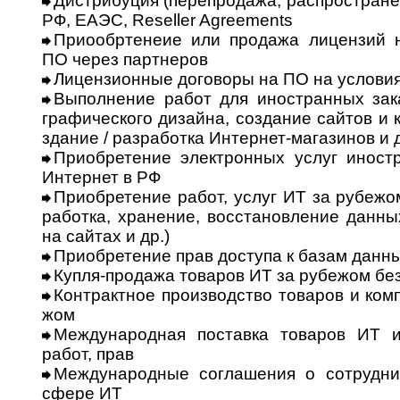
Дистрибуция (перепродажа, распростране
РФ, ЕАЭС, Reseller Agreements
Приообртенеие или продажа лицензий 
ПО через партнеров
Лицензионные договоры на ПО на условиях
Выполнение работ для иностранных заказч
гра­фи­чес­ко­го дизайна, создание сайтов и
зда­ние / разработка Интернет-магазинов и д
Приобретение электронных услуг иност
Ин­тер­нет в РФ
Приобретение работ, услуг ИТ за рубежом 
ра­бот­ка, хранение, восстановление данных
на сайтах и др.)
Приобретение прав доступа к базам данных
Купля-продажа товаров ИТ за рубежом без
Контрактное производство товаров и ком
жом
Международная поставка товаров ИТ и
работ, прав
Международные соглашения о сотруднич
сфере ИТ