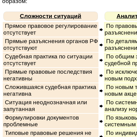
образом:
Сложности ситуаций
Анали
Прямое правовое регулирование
По правов
отсутствует
разъяснени
Прямые разъяснения органов РФ
По деталям
отсутствуют
разъяснен
Судебная практика по ситуации
По общим 
отсутствует
судебной п
Прямые правовые последствия
По исключе
негативны
новым под
Сложившаяся судебная практика
По новым т
негативна
новым акц
Ситуация неоднозначная или
По системн
запутанная
анализу но
Формулировки документов
По языков
проблемные
системным
Типовые правовые решения не
По индиви