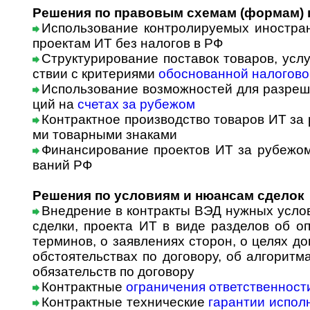
Решения по правовым схемам (формам) 
Использование контролируемых иностра
проектам ИТ без налогов в РФ
Структурирование поставок товаров, услуг
ст­вии с кри­те­ри­я­ми
обоснованной налогово
Использование возможностей для разреше
ций на
счетах за рубежом
Контрактное производство товаров ИТ за р
ми товарными знаками
Финансирование проектов ИТ за рубежом
ва­ний РФ
Решения по условиям и нюансам сделок
Внедрение в контракты ВЭД нужных усло
сделки, проекта ИТ в виде разделов об о
терминов, о заявлениях сторон, о целях д
обстоятельствах по договору, об алгоритм
обязательств по договору
Контрактные
ограничения ответственност
Контрактные технические
гарантии испол