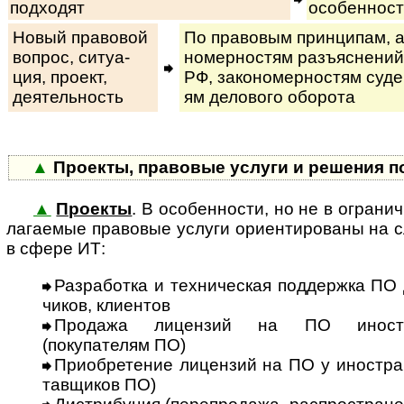
подходят
особенност
Новый правовой
По правовым принципам, ан
вопрос, си­ту­а­
но­мер­нос­тям разъ­яс­не­ний
ция, про­ект,
РФ, за­ко­но­мер­нос­тям су­де
деятельность
ям де­ло­во­го оборота
▲
Проекты, правовые услуги и решения п
▲
Проекты
. В особенности, но не в ог­ра­ни­
ла­га­е­мые правовые услуги ори­ен­ти­ро­ва­ны 
в сфере ИТ:
Разработка и техническая поддержка ПО 
чи­ков, клиентов
Продажа лицензий на ПО иностр
(покупателям ПО)
Приобретение лицензий на ПО у иностран
тав­щи­ков ПО)