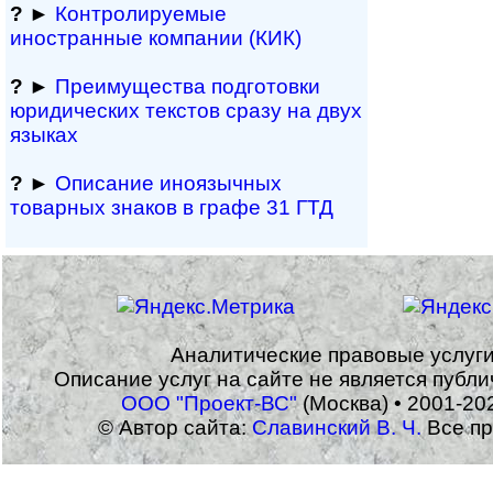
?
►
Контролируемые
иностранные компании (КИК)
?
►
Преимущества под­гото­вки
юри­ди­чес­ких тек­с­тов сразу на двух
языках
?
►
Описание иноязычных
товарных знаков в графе 31 ГТД
Аналитические правовые услуг
Описание услуг на сайте не является публ
ООО "Проект-ВС"
(Москва) • 2001-20
© Автор сайта:
Славинский В. Ч.
Все пр