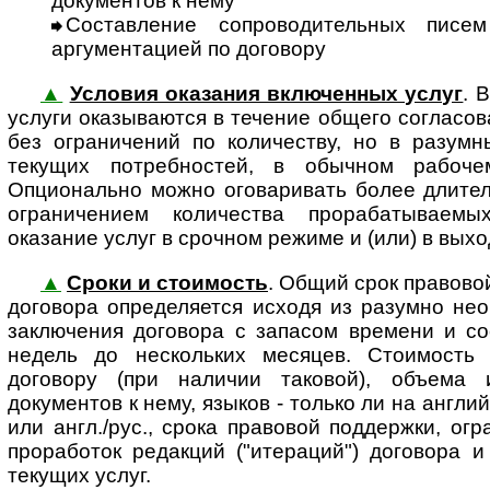
документов к нему
Составление сопроводительных писе
аргументацией по договору
▲
Условия оказания включенных услуг
. 
услуги оказы­ваются в тече­ние общего согла­со­
без ограни­чений по количеству, но в разум
текущих потреб­ностей, в обыч­ном рабо­ч
Опционально можно огова­ривать более длител
ограни­чением коли­чества прора­баты­ва­емы
оказание услуг в срочном режиме и (или) в вых
▲
Сроки и стоимость
. Общий срок правово
договора определяется исходя из разумно не
заключения договора с запасом времени и со
недель до нескольких месяцев. Стоимость
договору (при наличии таковой), объема 
документов к нему, языков - только ли на англи
или англ./рус., срока правовой поддержки, ог
проработок редакций ("итераций") договора и
текущих услуг.