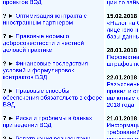
проектов ВЭД
ции по зай
?
►
Оптимизация контракта с
15.02.2018
иностранным партнером
«Налог на 
лицензион
?
►
Правовые нормы о
базы данны
добросовестности и чест­ной
деловой практике
28.01.2018
Перспекти
?
►
Финансовые последствия
штрафов п
условий и формулировок
контрактов ВЭД
22.01.2018
Разъяснен
?
►
Правовые способы
правил и о
обеспечения обяза­тельств в сфере
валютным о
ВЭД
2018 года
?
►
Риски и проблемы в банках
21.01.2018
при ведении ВЭД
Информаци
требований
?
►
Репатриация ре­зи­ден­та­ми
предприним