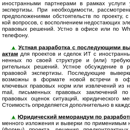
иностранными парт­не­рами в рам­ках услуги у
экспертизы. При необхо­димости, рассмот­ре
пред­по­ло­же­ни­ями обстоя­тельств по проекту, 
кой вопросов, с восполнением недо­ста­ющих эле
право­вых решений. Устно в офисе или по What
телефону.
▲
Устная разработка с последующими в
ак­там
для проектов и сделок ИТ с ино­ст­ран­ны
нен­ных по своей структуре и (или) требу
рительных решений. Устное обсуждение в р
правовой экспертизы. Последующие вывер
возможны в формате новой встречи в оф
ключевых правовых норм или извлечений из н
mail, письменных правовых заключений по
правовых оценок ситуаций, юридического ме
Стоимость определяется дополнительно в каждо
▲
Юридический меморандум по разработк
мен­но­го изло­же­ния и выверки по при­ме­ни­м
(формы) проекта, решения пред­конт­ракт­ны