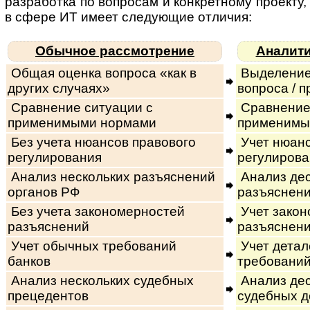
раз­ра­бот­ка по вопросам и кон­к­рет­ному про­ек­ту, с
в сфере ИТ имеет следующие отличия:
Обычное рассмотрение
Аналити
Общая оценка вопроса «как в
Выделение
других случаях»
вопроса / п
Сравнение ситуации с
Сравнение
применимыми нормами
применимы
Без учета нюансов правового
Учет нюанс
регулирования
регулирова
Анализ нескольких разъяснений
Анализ дес
органов РФ
разъяснени
Без учета закономерностей
Учет закон
разъяснений
разъяснени
Учет обычных требований
Учет дета
банков
требований
Анализ нескольких судебных
Анализ дес
прецедентов
судебных д