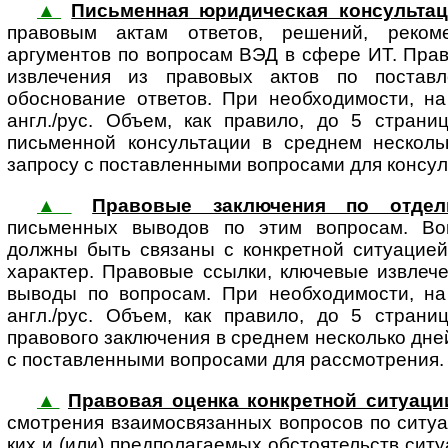
▲
Письменная юридическая консультац
пра­во­вым актам отве­тов, реше­ний, реко­мен­
аргументов по вопросам ВЭД в сфере ИТ. Пра
извлечения из правовых актов по постав
обоснование ответов. При необходимости, на
англ./рус. Объем, как правило, до 5 страни
письменной консультации в среднем несколь
запросу с поставленными вопросами для консул
▲
Правовые заключения по отде
письменных выводов по этим вопросам. Воп
должны быть связаны с конк­ретной ситуацие
характер. Правовые ссылки, ключевые извлече
выводы по вопросам. При необходимости, на
англ./рус. Объем, как правило, до 5 страни
правового заключения в среднем несколько дне
с поставленными вопросами для рассмотрения.
▲
Правовая оценка конкретной ситуаци
смот­ре­ния взаимосвязанных вопросов по ситуац
ких и (или) пред­по­ла­га­е­мых обстоятельств си