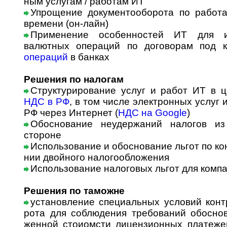
ным услугам / работам ИТ
Упрощение документооборота по работ
времени (он-лайн)
Применение особенностей ИТ для и
валютных операций по договорам под 
операций
в банках
Решения по налогам
Структурирование услуг и работ ИТ в 
НДС в РФ
, в том числе электронных услуг
РФ через Интернет (
НДС на Google
)
Обоснование неудержаний налогов из
стороне
Использование и обоснование льгот по кон
нии двой­но­го налогообложения
Использование налоговых льгот для комп
Решения по таможне
установление специальных условий контрак
ро­та для соблюдения требований обоснов
жен­ной сто­и­омс­ти лицензионных платеже