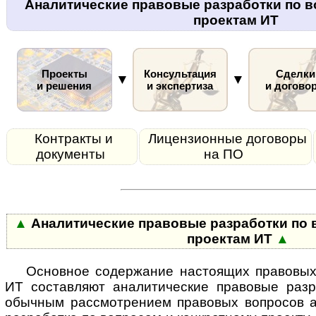
Аналитические правовые разработки по в
проектам ИТ
Проекты
Консультация
Сделки
▼
▼
и решения
и экспертиза
и догово
Контракты и
Лицензионные договоры
документы
на ПО
▲
Аналитические правовые разработки по 
проектам ИТ
▲
Основное содержание настоящих правовых
ИТ со­став­ля­ют ана­ли­ти­чес­кие пра­во­вые р
обычным рас­смот­ре­ни­ем правовых вопросов а