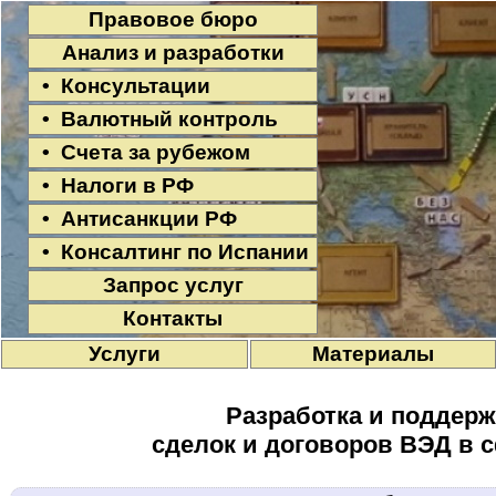
Правовое бюро
Анализ и разработки
• Консультации
• Валютный контроль
• Счета за рубежом
• Налоги в РФ
• Антисанкции РФ
• Консалтинг по Испании
Запрос услуг
Контакты
Услуги
Материалы
Разработка и поддерж
сделок и договоров ВЭД в 