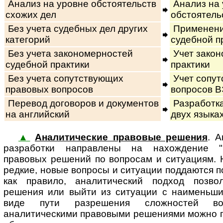
Анализ на уровне обстоятельств
Анализ на 
схожих дел
обстоятель
Без учета судебных дел других
Применени
категорий
судебной п
Без учета закономерностей
Учет закон
судебной практики
практики
Без учета сопутствующих
Учет сопут
правовых вопросов
вопросов В
Перевод договоров и документов
Разработка
на английский
двух языка
▲
Аналитические правовые решения
. 
раз­ра­бот­ки на­п­рав­ле­ны на на­хож­де­ни
правовых решений по вопросам и ситуациям. 
редкие, новые вопросы и ситуации поддаются 
как правило, аналитический подход позво
решения или выйти из ситуации с наименьш
виде пути разрешения сложностей во
аналитическими правовыми решениями можно 