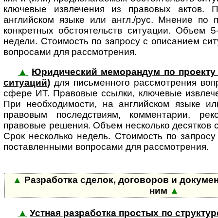
клю­че­вые извле­че­ния из правовых актов.
английском языке или англ./рус. Мнение по 
конкретных обстоятельств ситуации. Объем 5
недели. Стоимость по запросу с описанием ситуа
вопросами для рассмотрения.
▲
Юридический меморандум по проекту 
си­ту­а­ций)
для пись­мен­ного рас­смот­ре­ния во
сфере ИТ. Правовые ссылки, ключевые извлече
При необходимости, на английском языке или
правовым последствиям, комментарии, рек
правовые решения. Объем несколько десятков с
Срок несколько недель. Стоимость по запросу
поставленными вопросами для рассмотрения.
▲
Разработка сделок, договоров и докумен
ним
▲
▲
Устная разработка простых по структур