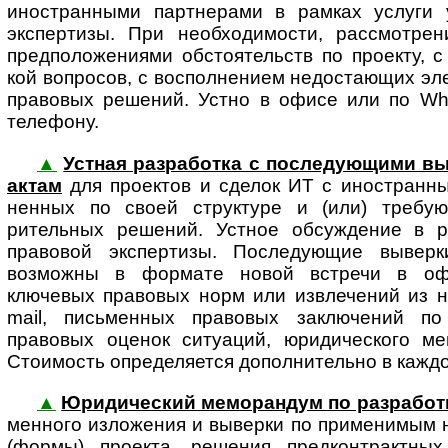
иностранными парт­не­рами в рам­ках услуги у
экспертизы. При необхо­димости, рассмот­ре
пред­по­ло­же­ни­ями обстоя­тельств по проекту, 
кой вопросов, с восполнением недо­ста­ющих эле
право­вых решений. Устно в офисе или по What
телефону.
▲
Устная разработка с последующими в
ак­там
для проектов и сделок ИТ с ино­ст­ран­ны
нен­ных по своей структуре и (или) требу
рительных решений. Устное обсуждение в р
правовой экспертизы. Последующие вывер
возможны в формате новой встречи в оф
ключевых правовых норм или извлечений из н
mail, письменных правовых заключений по
правовых оценок ситуаций, юридического ме
Стоимость определяется дополнительно в каждо
▲
Юридический меморандум по разработк
мен­но­го изло­же­ния и выверки по при­ме­ни­м
(формы) проекта, решения пред­конт­ракт­ны