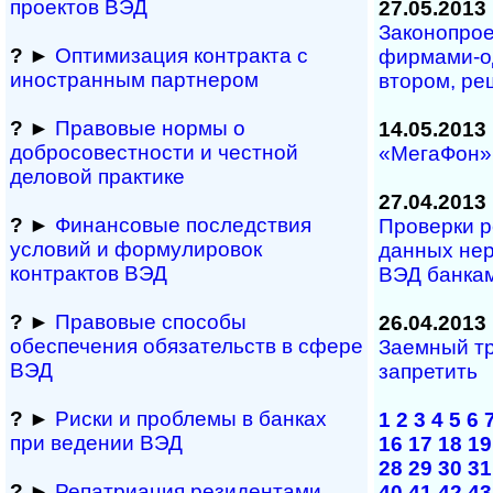
проектов ВЭД
27.05.2013
Законопрое
?
►
Оптимизация контракта с
фирмами-о
иностранным партнером
втором, р
?
►
Правовые нормы о
14.05.2013
добросовестности и чест­ной
«МегаФон»
деловой практике
27.04.2013
?
►
Финансовые последствия
Проверки 
условий и формулировок
данных нер
контрактов ВЭД
ВЭД банка
?
►
Правовые способы
26.04.2013
обеспечения обяза­тельств в сфере
Заемный тр
ВЭД
запретить
?
►
Риски и проблемы в банках
1
2
3
4
5
6
при ведении ВЭД
16
17
18
19
28
29
30
31
?
►
Репатриация ре­зи­ден­та­ми
40
41
42
43