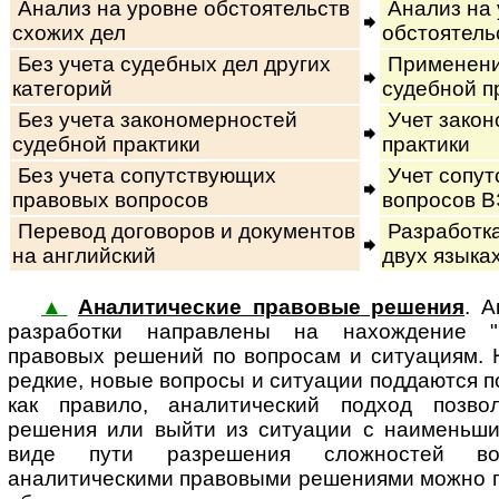
Анализ на уровне обстоятельств
Анализ на 
схожих дел
обстоятель
Без учета судебных дел других
Применени
категорий
судебной п
Без учета закономерностей
Учет закон
судебной практики
практики
Без учета сопутствующих
Учет сопут
правовых вопросов
вопросов В
Перевод договоров и документов
Разработка
на английский
двух языка
▲
Аналитические правовые решения
. 
раз­ра­бот­ки на­п­рав­ле­ны на на­хож­де­ни
правовых решений по вопросам и ситуациям. 
редкие, новые вопросы и ситуации поддаются 
как правило, аналитический подход позво
решения или выйти из ситуации с наименьш
виде пути разрешения сложностей во
аналитическими правовыми решениями можно 