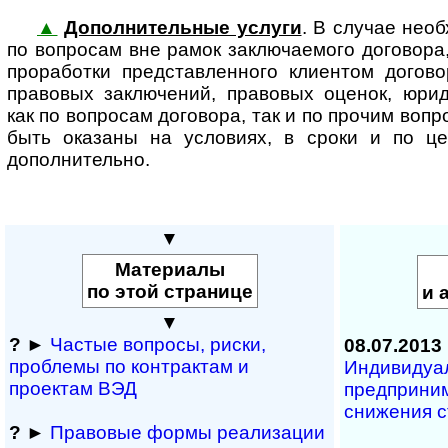
▲
Дополнительные услуги
. В случае необ
по вопросам вне рамок заклю­ча­е­мого договора
проработки представленного клиентом догово
правовых заключений, правовых оценок, юри
как по вопросам договора, так и по прочим вопр
быть оказаны на условиях, в сроки и по ц
дополнительно.
▼
Материалы
по этой странице
и 
▼
?
►
Частые вопросы, рис­ки,
08.07.2013
проблемы по конт­рактам и
Индивидуа
проектам ВЭД
предприни
снижения с
?
►
Правовые формы реализации