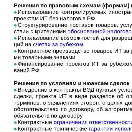
Решения по правовым схемам (формам) 
Использование контролируемых иностра
проектам ИТ без налогов в РФ
Структурирование поставок товаров, услуг
ст­вии с кри­те­ри­я­ми
обоснованной налогово
Использование возможностей для разреше
ций на
счетах за рубежом
Контрактное производство товаров ИТ за р
ми товарными знаками
Финансирование проектов ИТ за рубежом
ва­ний РФ
Решения по условиям и нюансам сделок
Внедрение в контракты ВЭД нужных усло
сделки, проекта ИТ в виде разделов об о
терминов, о заявлениях сторон, о целях д
обстоятельствах по договору, об алгоритм
обязательств по договору
Контрактные
ограничения ответственност
Контрактные технические
гарантии испол