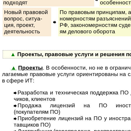
подходят
особенност
Новый правовой
По правовым принципам, ан
вопрос, си­ту­а­
но­мер­нос­тям разъ­яс­не­ний
ция, про­ект,
РФ, за­ко­но­мер­нос­тям су­де
деятельность
ям де­ло­во­го оборота
▲
Проекты, правовые услуги и решения п
▲
Проекты
. В особенности, но не в ог­ра­ни­
ла­га­е­мые правовые услуги ори­ен­ти­ро­ва­ны 
в сфере ИТ:
Разработка и техническая поддержка ПО 
чи­ков, клиентов
Продажа лицензий на ПО иностр
(покупателям ПО)
Приобретение лицензий на ПО у иностран
тав­щи­ков ПО)