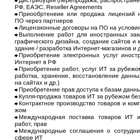
Дистрибуция (перепродажа, распростране
РФ, ЕАЭС, Reseller Agreements
Приообртенеие или продажа лицензий 
ПО через партнеров
Лицензионные договоры на ПО на условиях
Выполнение работ для иностранных заказч
гра­фи­чес­ко­го дизайна, создание сайтов и
зда­ние / разработка Интернет-магазинов и д
Приобретение электронных услуг иност
Ин­тер­нет в РФ
Приобретение работ, услуг ИТ за рубежом 
ра­бот­ка, хранение, восстановление данных
на сайтах и др.)
Приобретение прав доступа к базам данных
Купля-продажа товаров ИТ за рубежом без
Контрактное производство товаров и ком
жом
Международная поставка товаров ИТ и
работ, прав
Международные соглашения о сотруднич
сфере ИТ