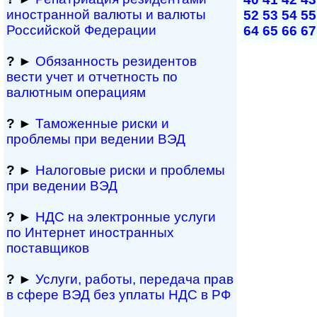
иностранной ва­лю­ты и валюты
52
53
54
55
Рос­сий­ской Федерации
64
65
66
67
?
►
Обязанность резиден­тов
вести учет и отчетность по
валютным операциям
?
►
Таможенные риски и
проблемы при ведении ВЭД
?
►
Налоговые риски и проблемы
при ведении ВЭД
?
►
НДС на электронные услуги
по Интернет иностранных
поставщиков
?
►
Услуги, работы, пе­ре­да­ча прав
в сфере ВЭД без уплаты НДС в РФ