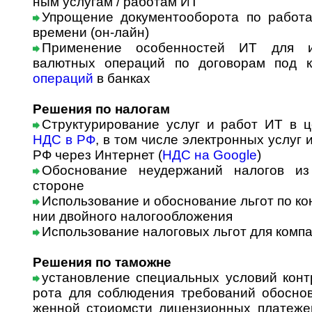
ным услугам / работам ИТ
Упрощение документооборота по работ
времени (он-лайн)
Применение особенностей ИТ для и
валютных операций по договорам под 
операций
в банках
Решения по налогам
Структурирование услуг и работ ИТ в 
НДС в РФ
, в том числе электронных услуг
РФ через Интернет (
НДС на Google
)
Обоснование неудержаний налогов из
стороне
Использование и обоснование льгот по кон
нии двой­но­го налогообложения
Использование налоговых льгот для комп
Решения по таможне
установление специальных условий контрак
ро­та для соблюдения требований обоснов
жен­ной сто­и­омс­ти лицензионных платеже