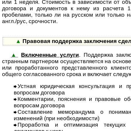
или 1 неделя. Стоимость в зависимости от об
договора и документов к нему из расчета 1
пробелами, только ли на русском или только н
англ./рус, срочности.
▲
Правовая поддержка заключения сдел
▲
Включенные услуги
. Поддержка заклю
стран­ным партнером осущест­вляется на осно­ве р
или прора­ботан­ного пред­став­лен­ного клие
общего согла­сован­ного срока и включает след
Устная юридическая консультация и п
вопросам договора
Комментарии, пояснения и правовые обо
вопросам договора
Составление меморандума о понима
изменений (при необходимости)
Проработка и оптимизация текущих 