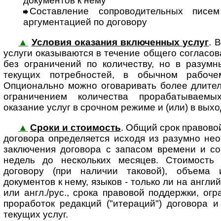
документов к нему
Составление сопроводительных писе
аргументацией по договору
▲
Условия оказания включенных услуг
. 
услуги оказы­ваются в тече­ние общего согла­со­
без ограни­чений по количеству, но в разум
текущих потреб­ностей, в обыч­ном рабо­ч
Опционально можно огова­ривать более длител
ограни­чением коли­чества прора­баты­ва­емы
оказание услуг в срочном режиме и (или) в вых
▲
Сроки и стоимость
. Общий срок правово
договора определяется исходя из разумно не
заключения договора с запасом времени и со
недель до нескольких месяцев. Стоимость
договору (при наличии таковой), объема 
документов к нему, языков - только ли на англи
или англ./рус., срока правовой поддержки, ог
проработок редакций ("итераций") договора и
текущих услуг.