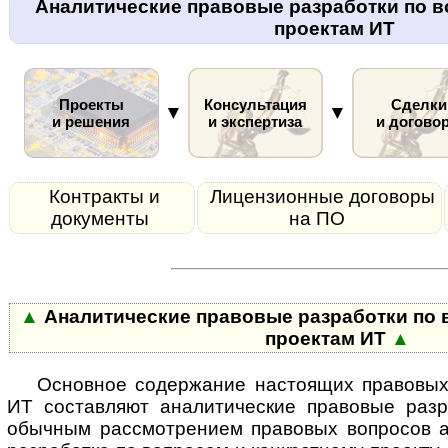
Аналитические правовые разработки по в
проектам ИТ
Проекты
Консультация
Сделки
▼
▼
и решения
и экспертиза
и догово
Контракты и
Лицензионные договоры
документы
на ПО
▲
Аналитические правовые разработки по 
проектам ИТ
▲
Основное содержание настоящих правовых
ИТ со­став­ля­ют ана­ли­ти­чес­кие пра­во­вые р
обычным рас­смот­ре­ни­ем правовых вопросов а