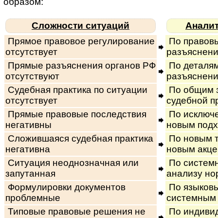
образом:
Сложности ситуаций
Анали
Прямое правовое регулирование
По правов
отсутствует
разъяснени
Прямые разъяснения органов РФ
По деталям
отсутствуют
разъяснен
Судебная практика по ситуации
По общим 
отсутствует
судебной п
Прямые правовые последствия
По исключе
негативны
новым под
Сложившаяся судебная практика
По новым т
негативна
новым акц
Ситуация неоднозначная или
По системн
запутанная
анализу но
Формулировки документов
По языков
проблемные
системным
Типовые правовые решения не
По индиви