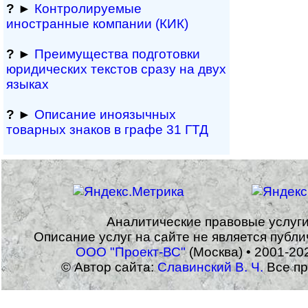
?
►
Контролируемые
иностранные компании (КИК)
?
►
Преимущества под­гото­вки
юри­ди­чес­ких тек­с­тов сразу на двух
языках
?
►
Описание иноязычных
товарных знаков в графе 31 ГТД
Аналитические правовые услуг
Описание услуг на сайте не является публ
ООО "Проект-ВС"
(Москва) • 2001-20
© Автор сайта:
Славинский В. Ч.
Все пр