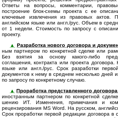
Ответы на вопросы, комментарии, правов
построение блок-схемы проекта с ее опи­са­н
ключевые извлечения из правовых актов. П
английском языке или англ./рус. Объем в сред
от 1 недели. Стоимость по запросу с описан
проекту.
▲
Разработка нового договора и докумен
ным партнером по конкретной сделке или рам
Без взятия за основу какого-либо предс
соглашения, контракта или проекта договора. 
языке или англ./рус. Срок разработки перво
документов к нему в среднем несколько дней и
по запросу по конкретному случаю.
▲
Проработка представленного договора 
ино­стран­ным парт­не­ром по конк­рет­ной сдел
шению ИТ. Изменения, примечания и ко
рецензирования MS Word. На русском, английск
Срок проработки первой редакции договора в 