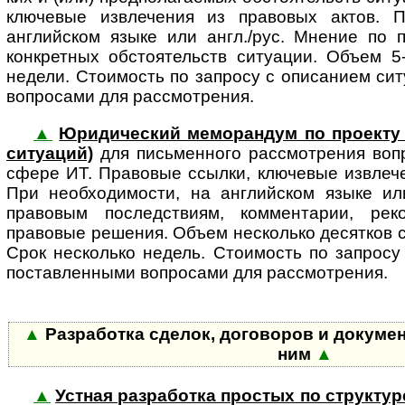
клю­че­вые извле­че­ния из правовых актов.
английском языке или англ./рус. Мнение по 
конкретных обстоятельств ситуации. Объем 5
недели. Стоимость по запросу с описанием ситуа
вопросами для рассмотрения.
▲
Юридический меморандум по проекту 
си­ту­а­ций)
для пись­мен­ного рас­смот­ре­ния во
сфере ИТ. Правовые ссылки, ключевые извлече
При необходимости, на английском языке или
правовым последствиям, комментарии, рек
правовые решения. Объем несколько десятков с
Срок несколько недель. Стоимость по запросу
поставленными вопросами для рассмотрения.
▲
Разработка сделок, договоров и докумен
ним
▲
▲
Устная разработка простых по структур