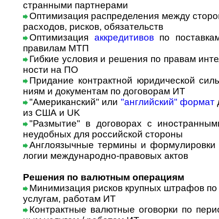
стран­ны­ми партнерами
Оптимизация распределения между сторон
расходов, рисков, обязательств
Оптимизация
аккредитивов
по поставкам
правилам МТП
Гибкие условия и решения по правам интел
нос­ти на ПО
Придание контрактной юридической силы
ни­ям и документам по договорам ИТ
"Американский" или
"английский" формат
из США и UK
"Размытие" в договорах с иностранным
неудобных для российской стороны
Англоязычные термины и формулировки И
ло­гии международно-правовых актов
Решения по валютным операциям
Минимизация рисков крупных штрафов п
услугам, работам ИТ
Контрактные валютные оговорки по период