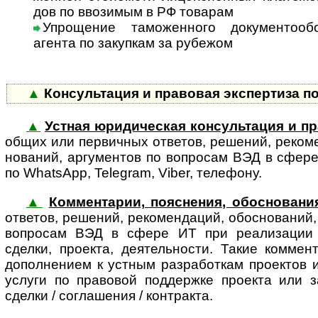
дов по ввозимым в РФ товарам
Упрощение таможенного документооб
аген­та по закупкам за рубежом
▲
Консультация и правовая экспертиза п
▲
Устная юридическая консультация и пр
об­щих или первич­ных отве­тов, реше­ний, реко­ме
но­ва­ний, аргу­ментов по воп­росам ВЭД в сфер
по WhatsApp, Telegram, Viber, телефону.
▲
Комментарии, пояснения, обоснования
ответов, решений, реко­мен­даций, обос­но­ваний
во­п­ро­сам ВЭД в сфере ИТ при реализации 
сделки, проекта, деятельности. Такие комме
дополнением к устным разработкам проектов 
услуги по правовой поддержке проекта или з
сделки / соглашения / контракта.