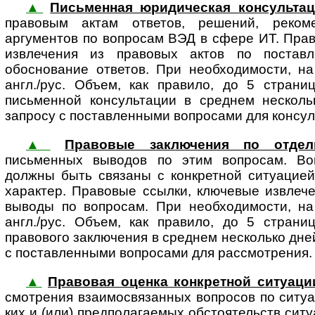
▲
Письменная юридическая консультац
пра­во­вым актам отве­тов, реше­ний, реко­мен­
аргументов по вопросам ВЭД в сфере ИТ. Пра
извлечения из правовых актов по постав
обоснование ответов. При необходимости, на
англ./рус. Объем, как правило, до 5 страни
письменной консультации в среднем несколь
запросу с поставленными вопросами для консул
▲
Правовые заключения по отде
письменных выводов по этим вопросам. Воп
должны быть связаны с конк­ретной ситуацие
характер. Правовые ссылки, ключевые извлече
выводы по вопросам. При необходимости, на
англ./рус. Объем, как правило, до 5 страни
правового заключения в среднем несколько дне
с поставленными вопросами для рассмотрения.
▲
Правовая оценка конкретной ситуаци
смот­ре­ния взаимосвязанных вопросов по ситуац
ких и (или) пред­по­ла­га­е­мых обстоятельств си