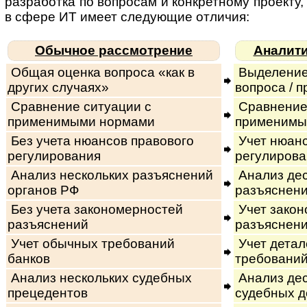
раз­ра­бот­ка по вопросам и кон­к­рет­ному про­ек­ту, с
в сфере ИТ имеет следующие отличия:
Обычное рассмотрение
Аналити
Общая оценка вопроса «как в
Выделение
других случаях»
вопроса / п
Сравнение ситуации с
Сравнение
применимыми нормами
применимы
Без учета нюансов правового
Учет нюанс
регулирования
регулирова
Анализ нескольких разъяснений
Анализ дес
органов РФ
разъяснени
Без учета закономерностей
Учет закон
разъяснений
разъяснени
Учет обычных требований
Учет дета
банков
требований
Анализ нескольких судебных
Анализ дес
прецедентов
судебных д