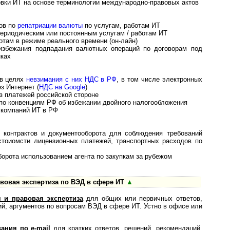
и ИТ на основе тер­ми­но­ло­гии международно-правовых актов
ов по
репатриации валюты
по услугам, работам ИТ
риодическим или по­с­то­ян­ным услугам / работам ИТ
там в режиме реального времени (он-лайн)
избежания подпадания валютных операций по договорам под
ках
 в целях
невзимания с них НДС в РФ
, в том числе электронных
з Интернет (
НДС на Google
)
з платежей российской стороне
о конвенциям РФ об из­бе­жа­нии двой­но­го налогообложения
 компаний ИТ в РФ
онтрактов и до­ку­мен­то­обо­ро­та для соблюдения требований
сто­и­омс­ти лицензионных платежей, транспортных рас­хо­дов по
рота использованием аген­та по закупкам за рубежом
вовая экспертиза по ВЭД в сфере ИТ
▲
 и правовая экспертиза
для об­щих или первич­ных отве­тов,
а­ний, аргу­ментов по воп­росам ВЭД в сфере ИТ. Устно в офисе или
ания по e-mail
для крат­ких ответов, решений, реко­мен­даций,