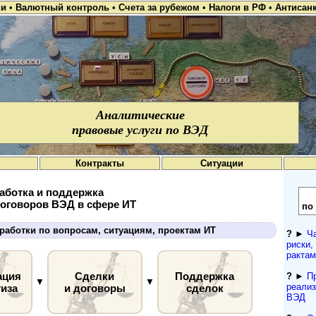
ии
•
Валютный контроль
•
Счета за рубежом
•
Налоги в РФ
•
Антисан
Аналитические
правовые услуги по ВЭД
Контракты
Ситуации
аботка и поддержка
договоров ВЭД в сфере ИТ
по
работки по вопросам, ситуациям, проектам ИТ
?
►
Ч
рис­ки
рактам
ация
Сделки
Поддержка
?
►
П
▼
▼
реализ
тиза
и договоры
сделок
ВЭД