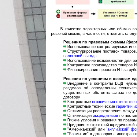
В качестве характерных или обычно в
решений можно, в частности, от­ме­тить сле
Решения по правовым схемам (форм
Использование контролируемых инос
Структурирование поставок товаров, у
налоговой выгоды
Использование возможностей для раз
Контрактное производство товаров ИТ
Финансирование проектов ИТ за рубе
Решения по условиям и нюансам сд
Внедрение в контракты ВЭД нужны
разделов об определении техничес
существенных обстоятельствах по до
договору
Контрактные
ограничения ответствен
Контрактные технические
гарантии и
Оптимизация распределения между ст
Оптимизация
аккредитивов
по постав
Гибкие условия и решения по правам 
Придание контрактной юридической с
"Американский" или
"английский" фо
"Размытие" в договорах с иностран