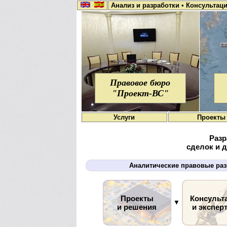
Анализ и разработки
•
Консультац
Правовое бюро
"Проект-ВС"
Услуги
Проекты
Разр
сделок и 
Аналитические правовые раз
Проекты
Консульт
▼
и решения
и экспер