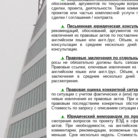
обос­но­ваний, аргу­ментов по текущим во­п
сделки, проекта, деятельности. Такие ком
проектов или частью комплексной услуги 
сделки / соглашения / контракта.
▲
Письменная юридическая консуль
реко­мен­да­ций, обос­но­ва­ний, аргумен
извлечения из правовых актов по поставлен
английском языке или англ./рус. Объем, к
консультации в среднем несколько дней
консультации.
▲
Правовые заключения по отдельн
росы не обяза­тельно должны быть связан
Правовые ссылки, ключевые извлечения из 
английском языке или англ./рус. Объем, 
заключения в среднем несколько дней.
рассмотрения.
▲
Правовая оценка конкретной ситу
по ситуации с учетом фак­ти­чес­ких и (или) п
че­вые извле­че­ния из правовых актов. При
правовым последствиям конкретных обстоя
Стоимость по запросу с описанием ситуации и 
▲
Юридический меморандум по проект
смот­ре­ния воп­росов по проекту ВЭД в с
актов. При необходимости, на английско
комментарии, рекомендации, возможные пр
меньше. Срок несколько недель. Стоимость