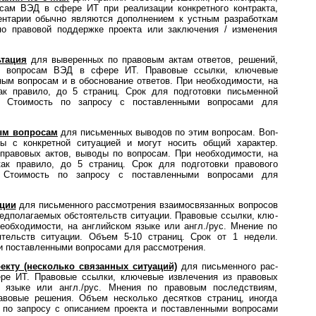
­ро­сам ВЭД в сфере ИТ при реализации конкретного контракта,
ментарии обычно являются дополнением к устным разработкам
по правовой поддержке проекта или заключения / изменения
тация
для выве­рен­ных по пра­во­вым актам отве­тов, реше­ний,
тов по вопросам ВЭД в сфере ИТ. Правовые ссылки, ключевые
ным вопросам и в обоснование ответов. При необходимости, на
ак правило, до 5 страниц. Срок для подготовки письменной
. Стоимость по запросу с поставленными вопросами для
ым вопросам
для письменных выводов по этим вопросам. Воп­
ы с конк­ретной ситуацией и могут носить общий характер.
правовых актов, выводы по вопросам. При необходимости, на
как правило, до 5 страниц. Срок для подготовки правового
 Стоимость по запросу с поставленными вопросами для
ации
для письменного рас­смот­ре­ния взаимосвязанных вопросов
ред­по­ла­га­е­мых обстоятельств ситуации. Правовые ссылки, клю­
 необходимости, на английском языке или англ./рус. Мнение по
тельств ситуации. Объем 5-10 страниц. Срок от 1 недели.
по­с­тав­лен­ны­ми вопросами для рассмотрения.
у (несколько связанных си­ту­а­ций)
для пись­мен­ного рас­
фере ИТ. Правовые ссылки, ключевые извлечения из правовых
м языке или англ./рус. Мнения по правовым последствиям,
авовые решения. Объем несколько десятков страниц, иногда
 по запросу с описанием проекта и поставленными вопросами