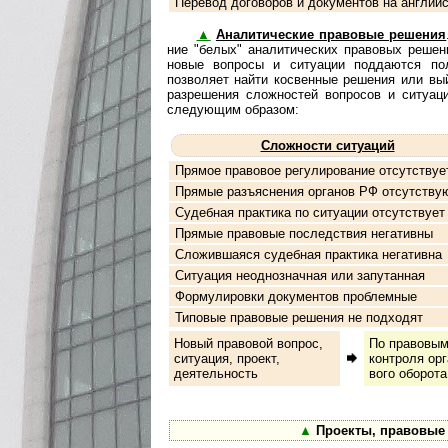
Перевод договоров и документов на англий
▲
Аналитические правовые решения
ние "белых" аналитических правовых решен
новые вопросы и ситуации поддаются по
позволяет найти косвенные решения или вы
разрешения сложностей вопросов и ситуац
следующим образом:
Сложности ситуаций
Прямое правовое регулирование отсутствуе
Прямые разъяснения органов РФ отсутству
Судебная практика по ситуации отсутствует
Прямые правовые последствия негативны
Сложившаяся судебная практика негативна
Ситуация неоднозначная или запутанная
Формулировки документов проблемные
Типовые правовые решения не подходят
Новый правовой вопрос,
По правовым п
си­ту­а­ция, про­ект,
кон­т­ро­ля ор
деятельность
во­го оборота
▲
Проекты, правовые 