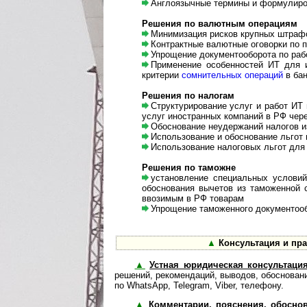
Англоязычные термины и формулировк
Решения по валютным операциям
Минимизация рисков крупных штраф
Контрактные валютные оговорки по пе
Упрощение документооборота по рабо
Применение особенностей ИТ для 
критерии
сомнительных операций
в бан
Решения по налогам
Структурирование услуг и работ ИТ
услуг иностранных компаний в РФ чере
Обоснование неудержаний налогов и
Использование и обоснование льгот п
Использование налоговых льгот для
Решения по таможне
установление специальных условий к
обоснования вычетов из та­мо­жен­ной 
ввозимым в РФ товарам
Упрощение таможенного документообо
▲
Консультация и пра
▲
Устная юридическая консультация
реше­ний, реко­мен­да­ций, выво­дов, обос­но­в
по WhatsApp, Telegram, Viber, телефону.
▲
Комментарии, пояснения, обоснов