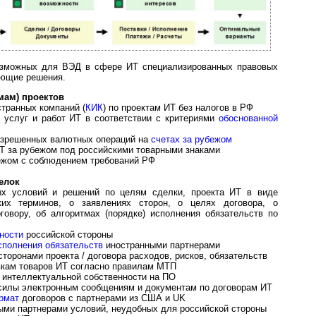
озможных для ВЭД в сфере ИТ специализированных правовых
дующие решения.
ам) проектов
транных компаний (
КИК
) по проектам ИТ без налогов в РФ
слуг и работ ИТ в со­от­вет­ст­вии с кри­те­ри­я­ми
обоснованной
решенных ва­лют­ных опе­ра­ций на
счетах за рубежом
 за рубежом под рос­сий­с­ки­ми товарными знаками
жом с соблюдением тре­бо­ва­ний РФ
елок
х условий и решений по целям сделки, проекта ИТ в виде
ких терминов, о заявлениях сторон, о целях договора, о
говору, об алгоритмах (порядке) исполнения обязательств по
ности
российской стороны
сполнения обязательств
ино­стран­ны­ми партнерами
оронами проекта / договора расходов, рисков, обязательств
кам товаров ИТ согласно правилам МТП
интеллектуальной соб­ст­вен­нос­ти на ПО
илы электронным со­об­ще­ни­ям и документам по договорам ИТ
рмат
договоров с партнерами из США и UK
ными партнерами условий, неудобных для российской стороны