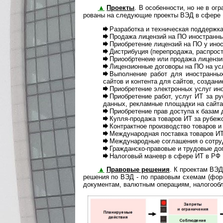
▲
Проекты
. В особенности, но не в ог­ра
ро­ва­ны на следующие проекты ВЭД в сфере 
Разработка и техническая поддержка 
Продажа лицензий на ПО иностранны
Приобретение лицензий на ПО у иност
Дистрибуция (перепродажа, распрост
Приообртенеие или продажа лицензи
Лицензионные договоры на ПО на усл
Выполнение работ для иностранных за
сайтов и контента для сайтов, со­зда­ни
Приобретение электронных услуг ино
Приобретение работ, услуг ИТ за рубе
данных, рек­лам­ные пло­щад­ки на сайта
Приобретение прав доступа к базам д
Купля-продажа товаров ИТ за рубежо
Контрактное производство товаров и
Международная поставка товаров ИТ 
Международные соглашения о сотруд
Гражданско-правовые и трудовые дого
Налоговый маневр в сфере ИТ в РФ
▲
Правовые решения
. К проектам ВЭ
решения по ВЭД - по правовым схемам (форм
документам, валютным операциям, налогооб