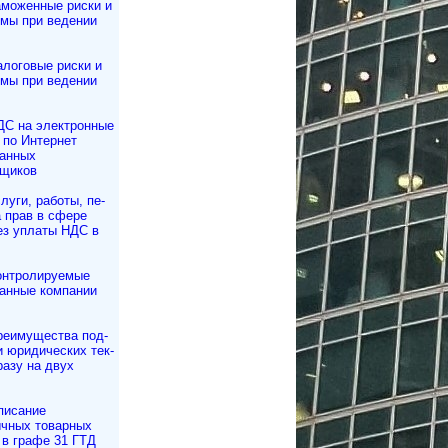
аможенные риски и
мы при ведении
алоговые риски и
мы при ведении
ДС на электронные
 по Интернет
ранных
вщиков
луги, работы, пе­
ча прав в сфере
з уплаты НДС в
онтролируемые
анные компании
реимущества под­
и юри­ди­чес­ких тек­
сразу на двух
писание
чных товарных
 в графе 31 ГТД