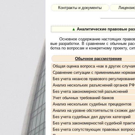
Контракты и документы
Лицензио
▲
Аналитические правовые раз
Основное содержание настоящих правовых 
вые разработки. В сравнении с обычным рас­см
бот­ка по вопросам и кон­к­рет­ному про­ек­ту, 
Обычное рассмотрение
Общая оценка вопроса «как в других случая
Сравнение ситуации с применимыми норма
Без учета нюансов правового регулировани
Анализ нескольких разъяснений органов РФ
Без учета закономерностей разъяснений
Учет обычных требований банков
Анализ нескольких судебных прецедентов
Анализ на уровне обстоятельств схожих де
Без учета судебных дел других категорий
Без учета закономерностей судебной практи
Без учета сопутствующих правовых вопрос