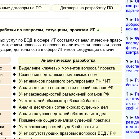
?
►
О
контра
нные договоры на ПО
Договоры на разработку ПО
партн
?
►
П
доброс
ной де
работки по вопросам, ситуациям, проектам ИТ
▲
?
►
Ф
услуг по ВЭД в сфере ИТ со­став­ля­ют ана­ли­ти­чес­кие пра­во­
послед
от­ре­ни­ем правовых вопросов аналитическая пра­во­вая раз­ра­
форму
си­ту­а­ции, де­я­тель­нос­ти в сфере ИТ имеет следующие отличия:
контра
Аналитическая разработка
?
►
П
обеспе
х»
Выделение ключевых моментов вопроса / проекта
тельст
ми
Сравнение с деталями применимых норм
?
►
Р
я
Учет нюансов правового регулирования РФ / ИТ
банках
Анализ десятков / сотен разъяснений органов РФ
?
►
Ре
Учет закономерностей разъяснений органов РФ
ден­та
Учет деталей обычных требований банков
лю­ты 
Анализ десятков / сотен схожих судебных дел
ской Ф
л
Анализ на уровне деталей обстоятельств дел
?
►
О
Применение общего анализа судебной практики
резиде
отчетн
ки
Учет закономерностей судебной практики
опера
ов
Учет сопутствующих правовых вопросов ВЭД / РФ