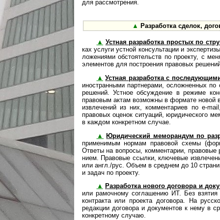
для рассмотрения.
▲
Разработка сделок, дог
▲
Устная разработка простых по стру
ках услуги устной кон­суль­тации и экспертиз
ло­же­ни­ями обстоя­тельств по проекту, с ме
элементов для по­стро­е­ния право­вых решени
▲
Устная разработка с последующим
ино­ст­ран­ными парт­нерами, ос­лож­нен­ных 
решений. Устное обсуждение в режиме кон
правовым актам возможны в формате новой 
извлечений из них, комментариев по e-mai
правовых оценок ситуаций, юридического ме
в каждом конкретном случае.
▲
Юридический меморандум по разр
при­ме­ни­мым нормам правовой схемы (форм
Ответы на вопросы, комментарии, правовые р
ни­ем. Правовые ссылки, ключевые извлечени
или англ./рус. Объем в среднем до 10 страни
и задач по проекту.
▲
Разработка нового договора и док
или рамочному соглашению ИТ. Без взятия 
контракта или проекта договора. На русск
редакции договора и документов к нему в с
конкретному случаю.