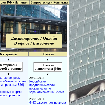
кции РФ
•
Испания
Запрос услуг
•
Контакты
Дистанционно / Онлайн
В офисе / Ежедневно
Материалы
Новости
▼
▼
Материалы
Новости
 этой странице
и аналитика (369)
▼
▼
астые вопросы,
29.01.2014
, проблемы по конт­
Российские
 и проектам ВЭД
предприниматели
практически не
равовые формы
зарабатывают на Bitcoin
ации проектов
23.01.2014
ФНС ужесточает правила