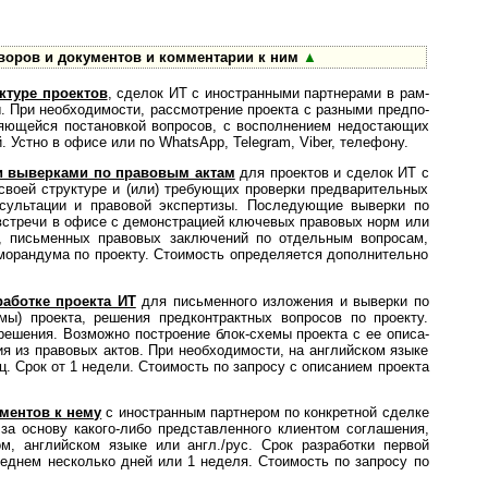
оворов и документов и комментарии к ним
▲
ктуре проектов
, сделок ИТ с иностранными парт­не­рами в рам­
ы. При необхо­димости, рассмот­рение проекта с разными пред­по­
няющейся по­с­та­нов­кой вопросов, с восполнением недо­ста­ющих
й. Устно в офисе или по WhatsApp, Telegram, Viber, телефону.
и выверками по правовым ак­там
для проектов и сделок ИТ с
по своей структуре и (или) требующих проверки предва­рительных
сультации и правовой экспертизы. Последующие выверки по
встречи в офисе с демонстрацией ключевых правовых норм или
l, письменных правовых заключений по отдельным вопросам,
морандума по проекту. Стоимость определяется дополнительно
аботке проекта ИТ
для пись­мен­но­го изло­же­ния и выверки по
ы) проекта, решения пред­конт­ракт­ных вопросов по проекту.
ешения. Возможно построение блок-схемы проекта с ее опи­са­
я из правовых актов. При необхо­димости, на английском языке
ц. Срок от 1 недели. Стоимость по запросу с описанием проекта
ументов к нему
с ино­стран­ным партнером по конкретной сделке
за основу какого-либо представленного клиентом соглашения,
ом, английском языке или англ./рус. Срок разработки первой
реднем несколько дней или 1 неделя. Стоимость по запросу по