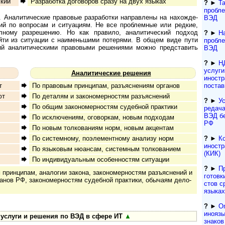
ский
Разработка договоров сразу на двух языках
?
►
Т
пробле
. Аналитические правовые раз­ра­бот­ки на­п­рав­ле­ны на на­хож­де­
ВЭД
ий по вопросам и ситуациям. Не все проблемные или редкие,
лному разрешению. Но как правило, аналитический подход
?
►
Н
йти из ситуации с наименьшими потерями. В общем виде пути
пробле
ий аналитическими правовыми решениями можно представить
ВЭД
?
►
Н
услуги
Аналитические решения
иност
т
По правовым принципам, разъяснениям органов
поста
ют
По деталям и закономерностям разъяснений
?
►
Ус
По общим закономерностям судебной практики
ре­да­
ВЭД бе
По исключениям, оговоркам, новым подходам
РФ
По новым толкованиям норм, новым акцентам
По системному, поэлементному анализу норм
?
►
К
иностр
По языковым нюансам, системным толкованием
(КИК)
По индивидуальным особенностям ситуации
?
►
П
ринципам, аналогии закона, за­ко­но­мер­нос­тям разъ­яс­не­ний и
гото­вк
ганов РФ, за­ко­но­мер­нос­тям су­деб­ной прак­ти­ки, обы­ча­ям де­ло­
с­тов 
языках
?
►
О
иноязы
услуги и решения по ВЭД в сфере ИТ
▲
знаков