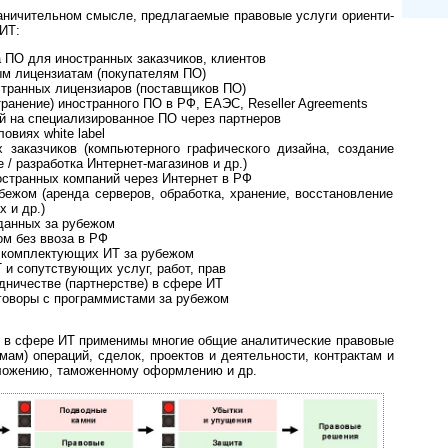
­ни­чи­тель­ном смыс­ле, пред­ла­га­е­мые правовые услуги ори­ен­ти­
ИТ:
ПО для иностранных за­каз­чи­ков, клиентов
м лицензиатам (покупателям ПО)
ранных лицензиаров (по­с­тав­щи­ков ПО)
ранение) иностранного ПО в РФ, ЕАЭС, Reseller Agreements
й на специализированное ПО через партнеров
овиях white label
казчиков (компь­ю­тер­но­го гра­фи­чес­ко­го дизайна, создание
е / разработка Интернет-магазинов и др.)
странных компаний через Ин­тер­нет в РФ
жом (аренда сер­ве­ров, об­ра­бот­ка, хранение, восстановление
х и др.)
анных за ру­бе­жом
м без ввоза в РФ
 комплектующих ИТ за ру­бе­жом
и сопутствующих услуг, работ, прав
ничестве (партнерстве) в сфере ИТ
воры с прог­рам­мис­та­ми за рубежом
Д в сфере ИТ применимы многие общие аналитические правовые
ам) операций, сделок, проектов и деятельности, контрактам и
ложению, таможенному оформлению и др.