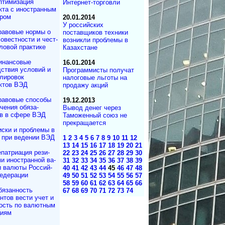
птимизация
Интернет-торговли
кта с иностранным
ером
20.01.2014
У российских
равовые нормы о
поставщиков техники
овестности и чест­
возникли проблемы в
ловой практике
Казахстане
инансовые
16.01.2014
ствия условий и
Программисты получат
лировок
налоговые льготы на
ктов ВЭД
продажу акций
равовые способы
19.12.2013
чения обяза­
Вывод денег через
в в сфере ВЭД
Таможенный союз не
прекращается
иски и проблемы в
 при ведении ВЭД
1
2
3
4
5
6
7
8
9
10
11
12
13
14
15
16
17
18
19
20
21
патриация ре­зи­
22
23
24
25
26
27
28
29
30
­ми иностранной ва­
31
32
33
34
35
36
37
38
39
и валюты Рос­сий­
40
41
42
43
44
45
46
47
48
едерации
49
50
51
52
53
54
55
56
57
58
59
60
61
62
63
64
65
66
бязанность
67
68
69
70
71
72
73
74
н­тов вести учет и
ость по валютным
циям