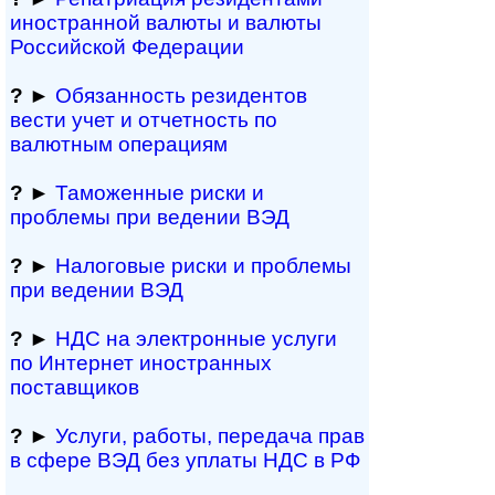
иностранной ва­лю­ты и валюты
Рос­сий­ской Федерации
?
►
Обязанность резиден­тов
вести учет и отчетность по
валютным операциям
?
►
Таможенные риски и
проблемы при ведении ВЭД
?
►
Налоговые риски и проблемы
при ведении ВЭД
?
►
НДС на электронные услуги
по Интернет иностранных
поставщиков
?
►
Услуги, работы, пе­ре­да­ча прав
в сфере ВЭД без уплаты НДС в РФ