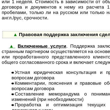
или 1 неделя. Стоимость в зависимости от об
договора и документов к нему из расчета 1
пробелами, только ли на русском или только н
англ./рус, срочности.
▲
Правовая поддержка заключения сдел
▲
Включенные услуги
. Поддержка заклю
стран­ным партнером осущест­вляется на осно­ве р
или прора­ботан­ного пред­став­лен­ного клие
общего согла­сован­ного срока и включает след
Устная юридическая консультация и п
вопросам договора
Комментарии, пояснения и правовые обо
вопросам договора
Составление меморандума о понима
изменений (при необходимости)
Проработка и оптимизация текущих 