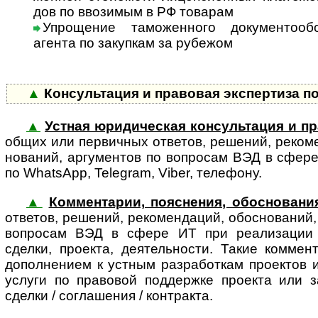
дов по ввозимым в РФ товарам
Упрощение таможенного документооб
аген­та по закупкам за рубежом
▲
Консультация и правовая экспертиза п
▲
Устная юридическая консультация и пр
об­щих или первич­ных отве­тов, реше­ний, реко­ме
но­ва­ний, аргу­ментов по воп­росам ВЭД в сфер
по WhatsApp, Telegram, Viber, телефону.
▲
Комментарии, пояснения, обоснования
ответов, решений, реко­мен­даций, обос­но­ваний
во­п­ро­сам ВЭД в сфере ИТ при реализации 
сделки, проекта, деятельности. Такие комме
дополнением к устным разработкам проектов 
услуги по правовой поддержке проекта или з
сделки / соглашения / контракта.