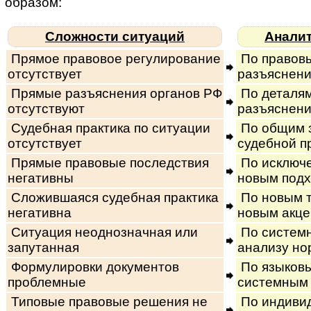
образом:
Сложности ситуаций
Анали
Прямое правовое регулирование
По правов
отсутствует
разъяснени
Прямые разъяснения органов РФ
По деталям
отсутствуют
разъяснен
Судебная практика по ситуации
По общим 
отсутствует
судебной п
Прямые правовые последствия
По исключе
негативны
новым под
Сложившаяся судебная практика
По новым т
негативна
новым акц
Ситуация неоднозначная или
По системн
запутанная
анализу но
Формулировки документов
По языков
проблемные
системным
Типовые правовые решения не
По индиви