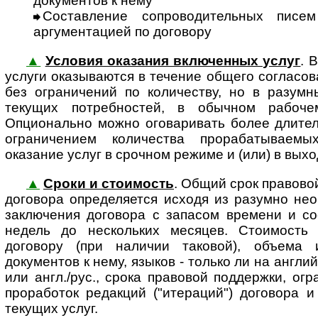
документов к нему
Составление сопроводительных писе
аргументацией по договору
▲
Условия оказания включенных услуг
. 
услуги оказы­ваются в тече­ние общего согла­со­
без ограни­чений по количеству, но в разум
текущих потреб­ностей, в обыч­ном рабо­ч
Опционально можно огова­ривать более длител
ограни­чением коли­чества прора­баты­ва­емы
оказание услуг в срочном режиме и (или) в вых
▲
Сроки и стоимость
. Общий срок правово
договора определяется исходя из разумно не
заключения договора с запасом времени и со
недель до нескольких месяцев. Стоимость
договору (при наличии таковой), объема 
документов к нему, языков - только ли на англи
или англ./рус., срока правовой поддержки, ог
проработок редакций ("итераций") договора и
текущих услуг.