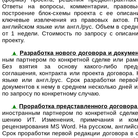
Ответы на вопросы, комментарии, правов
построение блок-схемы проекта с ее опи­са­н
ключевые извлечения из правовых актов. П
английском языке или англ./рус. Объем в сред
от 1 недели. Стоимость по запросу с описан
проекту.
▲
Разработка нового договора и докумен
ным партнером по конкретной сделке или рам
Без взятия за основу какого-либо предс
соглашения, контракта или проекта договора. 
языке или англ./рус. Срок разработки перво
документов к нему в среднем несколько дней и
по запросу по конкретному случаю.
▲
Проработка представленного договора 
ино­стран­ным парт­не­ром по конк­рет­ной сдел
шению ИТ. Изменения, примечания и ко
рецензирования MS Word. На русском, английск
Срок проработки первой редакции договора в 