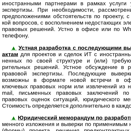
иностранными парт­не­рами в рам­ках услуги у
экспертизы. При необхо­димости, рассмот­ре
пред­по­ло­же­ни­ями обстоя­тельств по проекту, 
кой вопросов, с восполнением недо­ста­ющих эле
право­вых решений. Устно в офисе или по What
телефону.
▲
Устная разработка с последующими в
ак­там
для проектов и сделок ИТ с ино­ст­ран­ны
нен­ных по своей структуре и (или) требу
рительных решений. Устное обсуждение в р
правовой экспертизы. Последующие вывер
возможны в формате новой встречи в оф
ключевых правовых норм или извлечений из н
mail, письменных правовых заключений по
правовых оценок ситуаций, юридического ме
Стоимость определяется дополнительно в каждо
▲
Юридический меморандум по разработк
мен­но­го изло­же­ния и выверки по при­ме­ни­м
(формы) проекта, решения пред­конт­ракт­ны