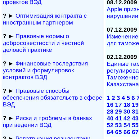
проектов ВЭД
08.12.2009
Apple приз
?
►
Оптимизация контракта с
нарушении 
иностранным партнером
07.12.2009
?
►
Правовые нормы о
Изменение
добросовестности и чест­ной
для тамож
деловой практике
02.12.2009
?
►
Финансовые последствия
Единые та
условий и формулировок
регулирова
контрактов ВЭД
Таможенно
Казахстана
?
►
Правовые способы
обеспечения обяза­тельств в сфере
1
2
3
4
5
6
ВЭД
16
17
18
19
28
29
30
31
?
►
Риски и проблемы в банках
40
41
42
43
при ведении ВЭД
52
53
54
55
64
65
66
67
?
►
Репатриация ре­зи­ден­та­ми