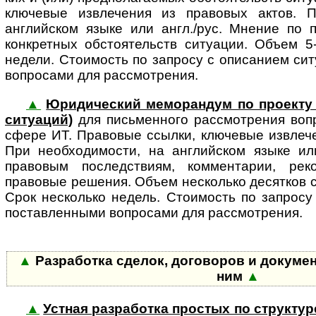
клю­че­вые извле­че­ния из правовых актов.
английском языке или англ./рус. Мнение по 
конкретных обстоятельств ситуации. Объем 5
недели. Стоимость по запросу с описанием ситуа
вопросами для рассмотрения.
▲
Юридический меморандум по проекту 
си­ту­а­ций)
для пись­мен­ного рас­смот­ре­ния во
сфере ИТ. Правовые ссылки, ключевые извлече
При необходимости, на английском языке или
правовым последствиям, комментарии, рек
правовые решения. Объем несколько десятков с
Срок несколько недель. Стоимость по запросу
поставленными вопросами для рассмотрения.
▲
Разработка сделок, договоров и докумен
ним
▲
▲
Устная разработка простых по структур