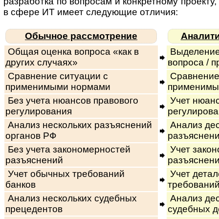
раз­ра­бот­ка по вопросам и кон­к­рет­ному про­ек­ту, с
в сфере ИТ имеет следующие отличия:
Обычное рассмотрение
Аналити
Общая оценка вопроса «как в
Выделение
других случаях»
вопроса / п
Сравнение ситуации с
Сравнение
применимыми нормами
применимы
Без учета нюансов правового
Учет нюанс
регулирования
регулирова
Анализ нескольких разъяснений
Анализ дес
органов РФ
разъяснени
Без учета закономерностей
Учет закон
разъяснений
разъяснени
Учет обычных требований
Учет дета
банков
требований
Анализ нескольких судебных
Анализ дес
прецедентов
судебных д