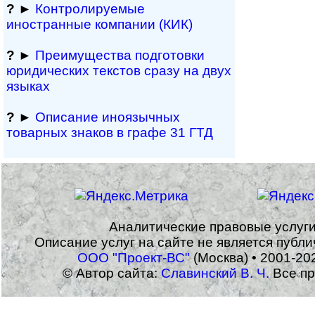
?
►
Контролируемые
иностранные компании (КИК)
?
►
Преимущества под­гото­вки
юри­ди­чес­ких тек­с­тов сразу на двух
языках
?
►
Описание иноязычных
товарных знаков в графе 31 ГТД
Аналитические правовые услуг
Описание услуг на сайте не является публ
ООО "Проект-ВС"
(Москва) • 2001-20
© Автор сайта:
Славинский В. Ч.
Все пр