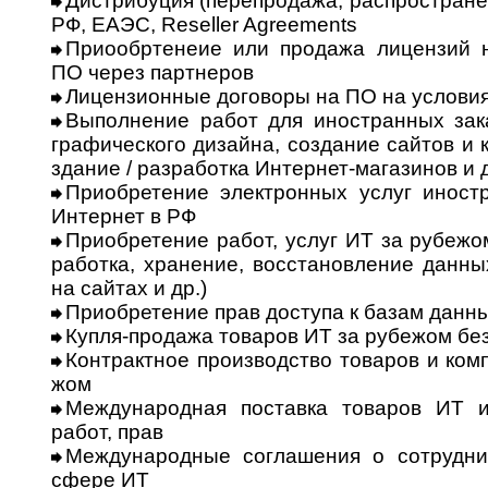
Дистрибуция (перепродажа, распростране
РФ, ЕАЭС, Reseller Agreements
Приообртенеие или продажа лицензий 
ПО через партнеров
Лицензионные договоры на ПО на условиях
Выполнение работ для иностранных заказч
гра­фи­чес­ко­го дизайна, создание сайтов и
зда­ние / разработка Интернет-магазинов и д
Приобретение электронных услуг иност
Ин­тер­нет в РФ
Приобретение работ, услуг ИТ за рубежом 
ра­бот­ка, хранение, восстановление данных
на сайтах и др.)
Приобретение прав доступа к базам данных
Купля-продажа товаров ИТ за рубежом без
Контрактное производство товаров и ком
жом
Международная поставка товаров ИТ и
работ, прав
Международные соглашения о сотруднич
сфере ИТ