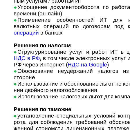
ным услугам / работам ИТ
Упрощение документооборота по работ
времени (он-лайн)
Применение особенностей ИТ для и
валютных операций по договорам под 
операций
в банках
Решения по налогам
Структурирование услуг и работ ИТ в 
НДС в РФ
, в том числе электронных услуг
РФ через Интернет (
НДС на Google
)
Обоснование неудержаний налогов из
стороне
Использование и обоснование льгот по кон
нии двой­но­го налогообложения
Использование налоговых льгот для комп
Решения по таможне
установление специальных условий контрак
ро­та для соблюдения требований обоснов
жен­ной сто­и­омс­ти лицензионных платеже