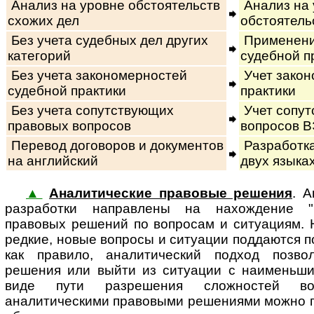
Анализ на уровне обстоятельств
Анализ на 
схожих дел
обстоятель
Без учета судебных дел других
Применени
категорий
судебной п
Без учета закономерностей
Учет закон
судебной практики
практики
Без учета сопутствующих
Учет сопут
правовых вопросов
вопросов В
Перевод договоров и документов
Разработка
на английский
двух языка
▲
Аналитические правовые решения
. 
раз­ра­бот­ки на­п­рав­ле­ны на на­хож­де­ни
правовых решений по вопросам и ситуациям. 
редкие, новые вопросы и ситуации поддаются 
как правило, аналитический подход позво
решения или выйти из ситуации с наименьш
виде пути разрешения сложностей во
аналитическими правовыми решениями можно 