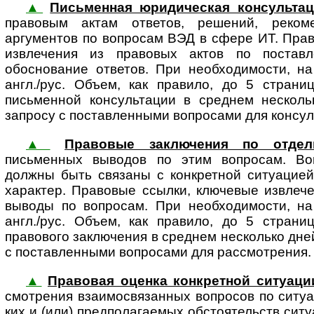
▲
Письменная юридическая консультац
пра­во­вым актам отве­тов, реше­ний, реко­мен­
аргументов по вопросам ВЭД в сфере ИТ. Пра
извлечения из правовых актов по постав
обоснование ответов. При необходимости, на
англ./рус. Объем, как правило, до 5 страни
письменной консультации в среднем несколь
запросу с поставленными вопросами для консул
▲
Правовые заключения по отде
письменных выводов по этим вопросам. Воп
должны быть связаны с конк­ретной ситуацие
характер. Правовые ссылки, ключевые извлече
выводы по вопросам. При необходимости, на
англ./рус. Объем, как правило, до 5 страни
правового заключения в среднем несколько дне
с поставленными вопросами для рассмотрения.
▲
Правовая оценка конкретной ситуаци
смот­ре­ния взаимосвязанных вопросов по ситуац
ких и (или) пред­по­ла­га­е­мых обстоятельств си