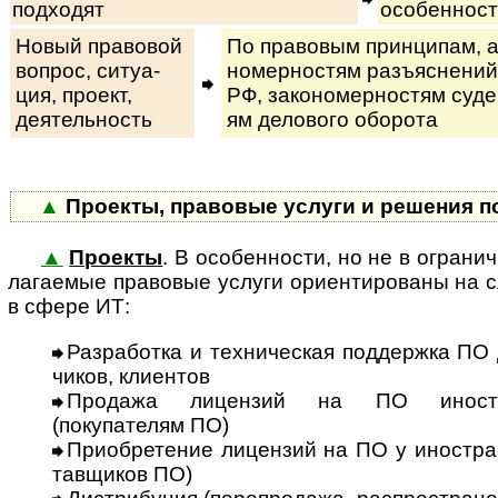
подходят
особенност
Новый правовой
По правовым принципам, ан
вопрос, си­ту­а­
но­мер­нос­тям разъ­яс­не­ний
ция, про­ект,
РФ, за­ко­но­мер­нос­тям су­де
деятельность
ям де­ло­во­го оборота
▲
Проекты, правовые услуги и решения п
▲
Проекты
. В особенности, но не в ог­ра­ни­
ла­га­е­мые правовые услуги ори­ен­ти­ро­ва­ны 
в сфере ИТ:
Разработка и техническая поддержка ПО 
чи­ков, клиентов
Продажа лицензий на ПО иностр
(покупателям ПО)
Приобретение лицензий на ПО у иностран
тав­щи­ков ПО)