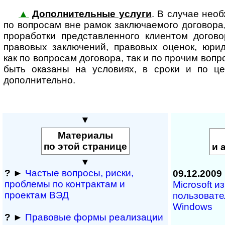
▲
Дополнительные услуги
. В случае необ
по вопросам вне рамок заклю­ча­е­мого договора
проработки представленного клиентом догово
правовых заключений, правовых оценок, юри
как по вопросам договора, так и по прочим вопр
быть оказаны на условиях, в сроки и по ц
дополнительно.
▼
Материалы
по этой странице
и 
▼
?
►
Частые вопросы, рис­ки,
09.12.2009
проблемы по конт­рактам и
Microsoft и
проектам ВЭД
пользовате
Windows
?
►
Правовые формы реализации