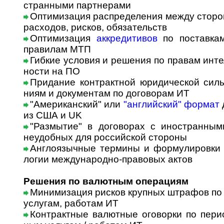
стран­ны­ми партнерами
Оптимизация распределения между сторон
расходов, рисков, обязательств
Оптимизация
аккредитивов
по поставкам
правилам МТП
Гибкие условия и решения по правам интел
нос­ти на ПО
Придание контрактной юридической силы
ни­ям и документам по договорам ИТ
"Американский" или
"английский" формат
из США и UK
"Размытие" в договорах с иностранным
неудобных для российской стороны
Англоязычные термины и формулировки И
ло­гии международно-правовых актов
Решения по валютным операциям
Минимизация рисков крупных штрафов п
услугам, работам ИТ
Контрактные валютные оговорки по период