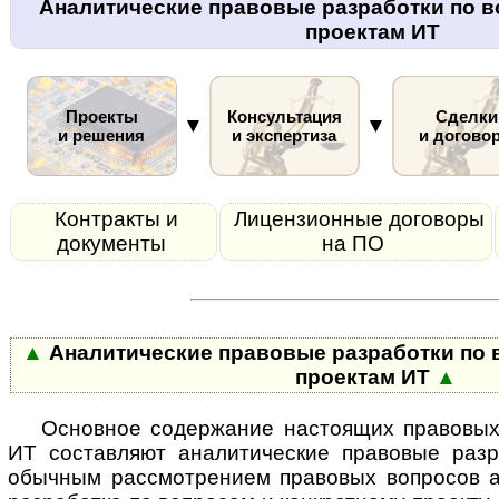
Аналитические правовые разработки по в
проектам ИТ
Проекты
Консультация
Сделки
▼
▼
и решения
и экспертиза
и догово
Контракты и
Лицензионные договоры
документы
на ПО
▲
Аналитические правовые разработки по 
проектам ИТ
▲
Основное содержание настоящих правовых
ИТ со­став­ля­ют ана­ли­ти­чес­кие пра­во­вые р
обычным рас­смот­ре­ни­ем правовых вопросов а