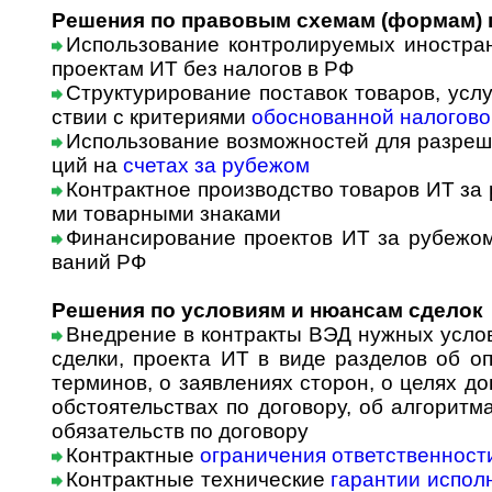
Решения по правовым схемам (формам) 
Использование контролируемых иностра
проектам ИТ без налогов в РФ
Структурирование поставок товаров, услуг
ст­вии с кри­те­ри­я­ми
обоснованной налогово
Использование возможностей для разреше
ций на
счетах за рубежом
Контрактное производство товаров ИТ за р
ми товарными знаками
Финансирование проектов ИТ за рубежом
ва­ний РФ
Решения по условиям и нюансам сделок
Внедрение в контракты ВЭД нужных усло
сделки, проекта ИТ в виде разделов об о
терминов, о заявлениях сторон, о целях д
обстоятельствах по договору, об алгоритм
обязательств по договору
Контрактные
ограничения ответственност
Контрактные технические
гарантии испол