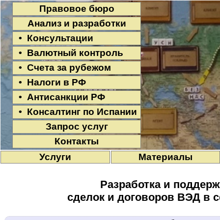
Правовое бюро
Анализ и разработки
• Консультации
• Валютный контроль
• Счета за рубежом
• Налоги в РФ
• Антисанкции РФ
• Консалтинг по Испании
Запрос услуг
Контакты
Услуги
Материалы
Разработка и поддерж
сделок и договоров ВЭД в 