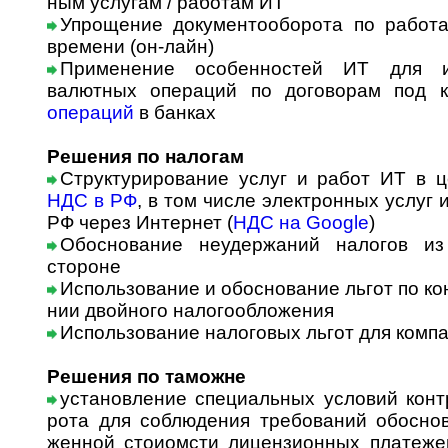
ным услугам / работам ИТ
Упрощение документооборота по работ
времени (он-лайн)
Применение особенностей ИТ для и
валютных операций по договорам под 
операций
в банках
Решения по налогам
Структурирование услуг и работ ИТ в 
НДС в РФ
, в том числе электронных услуг
РФ через Интернет (
НДС на Google
)
Обоснование неудержаний налогов из
стороне
Использование и обоснование льгот по кон
нии двой­но­го налогообложения
Использование налоговых льгот для комп
Решения по таможне
установление специальных условий контрак
ро­та для соблюдения требований обоснов
жен­ной сто­и­омс­ти лицензионных платеже