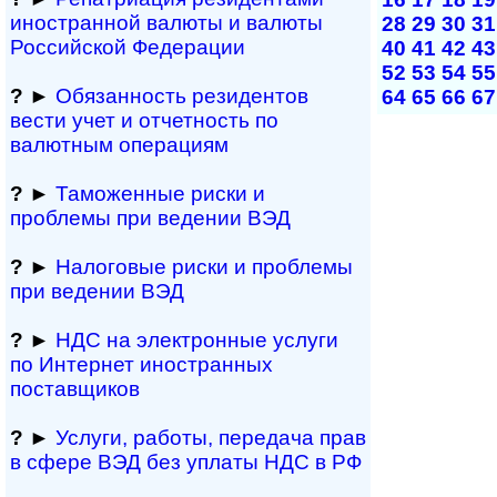
иностранной ва­лю­ты и валюты
28
29
30
31
Рос­сий­ской Федерации
40
41
42
43
52
53
54
55
?
►
Обязанность резиден­тов
64
65
66
67
вести учет и отчетность по
валютным операциям
?
►
Таможенные риски и
проблемы при ведении ВЭД
?
►
Налоговые риски и проблемы
при ведении ВЭД
?
►
НДС на электронные услуги
по Интернет иностранных
поставщиков
?
►
Услуги, работы, пе­ре­да­ча прав
в сфере ВЭД без уплаты НДС в РФ