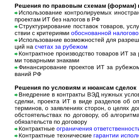
Решения по правовым схемам (формам) 
Использование контролируемых иностра
проектам ИТ без налогов в РФ
Структурирование поставок товаров, услуг
ст­вии с кри­те­ри­я­ми
обоснованной налогово
Использование возможностей для разреше
ций на
счетах за рубежом
Контрактное производство товаров ИТ за р
ми товарными знаками
Финансирование проектов ИТ за рубежом
ва­ний РФ
Решения по условиям и нюансам сделок
Внедрение в контракты ВЭД нужных усло
сделки, проекта ИТ в виде разделов об о
терминов, о заявлениях сторон, о целях д
обстоятельствах по договору, об алгоритм
обязательств по договору
Контрактные
ограничения ответственност
Контрактные технические
гарантии испол