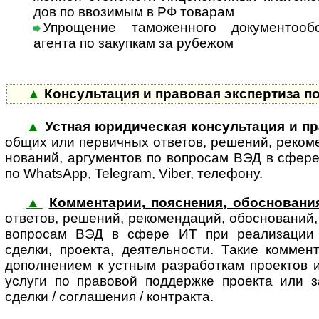
дов по ввозимым в РФ товарам
Упрощение таможенного документооб
аген­та по закупкам за рубежом
▲
Консультация и правовая экспертиза п
▲
Устная юридическая консультация и пр
об­щих или первич­ных отве­тов, реше­ний, реко­ме
но­ва­ний, аргу­ментов по воп­росам ВЭД в сфер
по WhatsApp, Telegram, Viber, телефону.
▲
Комментарии, пояснения, обоснования
ответов, решений, реко­мен­даций, обос­но­ваний
во­п­ро­сам ВЭД в сфере ИТ при реализации 
сделки, проекта, деятельности. Такие комме
дополнением к устным разработкам проектов 
услуги по правовой поддержке проекта или з
сделки / соглашения / контракта.