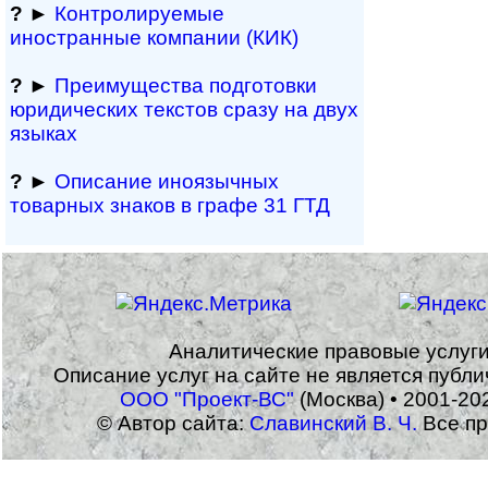
?
►
Контролируемые
иностранные компании (КИК)
?
►
Преимущества под­гото­вки
юри­ди­чес­ких тек­с­тов сразу на двух
языках
?
►
Описание иноязычных
товарных знаков в графе 31 ГТД
Аналитические правовые услуг
Описание услуг на сайте не является публ
ООО "Проект-ВС"
(Москва) • 2001-20
© Автор сайта:
Славинский В. Ч.
Все пр