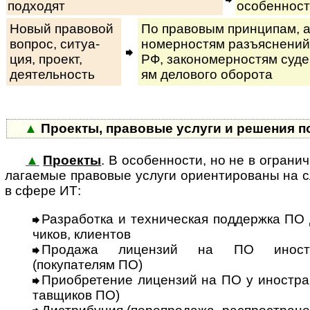
подходят
особенност
Новый правовой
По правовым принципам, ан
вопрос, си­ту­а­
но­мер­нос­тям разъ­яс­не­ний
ция, про­ект,
РФ, за­ко­но­мер­нос­тям су­де
деятельность
ям де­ло­во­го оборота
▲
Проекты, правовые услуги и решения п
▲
Проекты
. В особенности, но не в ог­ра­ни­
ла­га­е­мые правовые услуги ори­ен­ти­ро­ва­ны 
в сфере ИТ:
Разработка и техническая поддержка ПО 
чи­ков, клиентов
Продажа лицензий на ПО иностр
(покупателям ПО)
Приобретение лицензий на ПО у иностран
тав­щи­ков ПО)