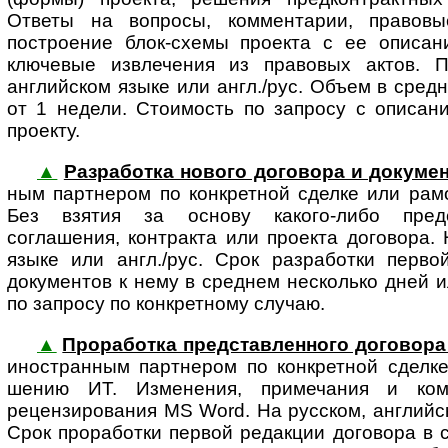
Ответы на вопросы, комментарии, правов
построение блок-схемы проекта с ее опи­са­н
ключевые извлечения из правовых актов. П
английском языке или англ./рус. Объем в сред
от 1 недели. Стоимость по запросу с описан
проекту.
▲
Разработка нового договора и докумен
ным партнером по конкретной сделке или рам
Без взятия за основу какого-либо предс
соглашения, контракта или проекта договора. 
языке или англ./рус. Срок разработки перво
документов к нему в среднем несколько дней и
по запросу по конкретному случаю.
▲
Проработка представленного договора 
ино­стран­ным парт­не­ром по конк­рет­ной сдел
шению ИТ. Изменения, примечания и ко
рецензирования MS Word. На русском, английск
Срок проработки первой редакции договора в 