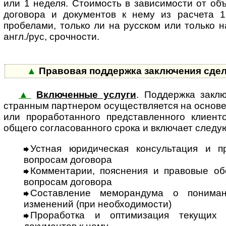
или 1 неделя. Стоимость в зависимости от об
договора и документов к нему из расчета 1
пробелами, только ли на русском или только н
англ./рус, срочности.
▲
Правовая поддержка заключения сдел
▲
Включенные услуги
. Поддержка заклю
стран­ным партнером осущест­вляется на осно­ве р
или прора­ботан­ного пред­став­лен­ного клие
общего согла­сован­ного срока и включает след
Устная юридическая консультация и п
вопросам договора
Комментарии, пояснения и правовые обо
вопросам договора
Составление меморандума о понима
изменений (при необходимости)
Проработка и оптимизация текущих 