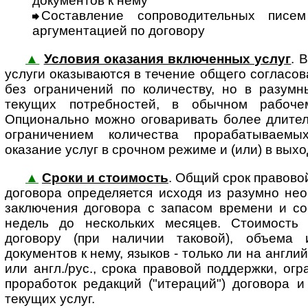
документов к нему
Составление сопроводительных писе
аргументацией по договору
▲
Условия оказания включенных услуг
. 
услуги оказы­ваются в тече­ние общего согла­со­
без ограни­чений по количеству, но в разум
текущих потреб­ностей, в обыч­ном рабо­ч
Опционально можно огова­ривать более длител
ограни­чением коли­чества прора­баты­ва­емы
оказание услуг в срочном режиме и (или) в вых
▲
Сроки и стоимость
. Общий срок правово
договора определяется исходя из разумно не
заключения договора с запасом времени и со
недель до нескольких месяцев. Стоимость
договору (при наличии таковой), объема 
документов к нему, языков - только ли на англи
или англ./рус., срока правовой поддержки, ог
проработок редакций ("итераций") договора и
текущих услуг.