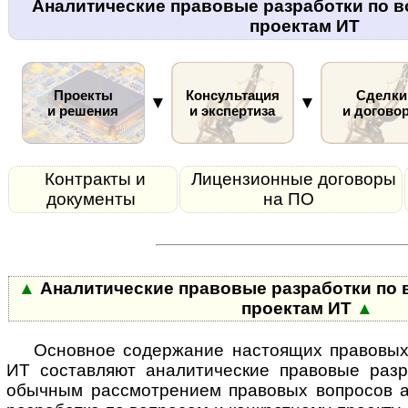
Аналитические правовые разработки по в
проектам ИТ
Проекты
Консультация
Сделки
▼
▼
и решения
и экспертиза
и догово
Контракты и
Лицензионные договоры
документы
на ПО
▲
Аналитические правовые разработки по 
проектам ИТ
▲
Основное содержание настоящих правовых
ИТ со­став­ля­ют ана­ли­ти­чес­кие пра­во­вые р
обычным рас­смот­ре­ни­ем правовых вопросов а