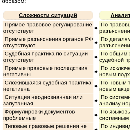
образом:
Сложности ситуаций
Анали
Прямое правовое регулирование
По правов
отсутствует
разъяснени
Прямые разъяснения органов РФ
По деталям
отсутствуют
разъяснен
Судебная практика по ситуации
По общим 
отсутствует
судебной п
Прямые правовые последствия
По исключе
негативны
новым под
Сложившаяся судебная практика
По новым т
негативна
новым акц
Ситуация неоднозначная или
По системн
запутанная
анализу но
Формулировки документов
По языков
проблемные
системным
Типовые правовые решения не
По индиви