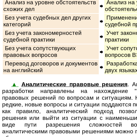
Анализ на уровне обстоятельств
Анализ на 
схожих дел
обстоятель
Без учета судебных дел других
Применени
категорий
судебной п
Без учета закономерностей
Учет закон
судебной практики
практики
Без учета сопутствующих
Учет сопут
правовых вопросов
вопросов В
Перевод договоров и документов
Разработка
на английский
двух языка
▲
Аналитические правовые решения
. 
раз­ра­бот­ки на­п­рав­ле­ны на на­хож­де­ни
правовых решений по вопросам и ситуациям. 
редкие, новые вопросы и ситуации поддаются 
как правило, аналитический подход позво
решения или выйти из ситуации с наименьш
виде пути разрешения сложностей во
аналитическими правовыми решениями можно 