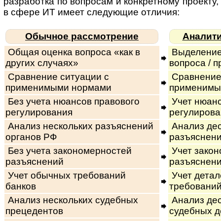
раз­ра­бот­ка по вопросам и кон­к­рет­ному про­ек­ту, с
в сфере ИТ имеет следующие отличия:
Обычное рассмотрение
Аналити
Общая оценка вопроса «как в
Выделение
других случаях»
вопроса / п
Сравнение ситуации с
Сравнение
применимыми нормами
применимы
Без учета нюансов правового
Учет нюанс
регулирования
регулирова
Анализ нескольких разъяснений
Анализ дес
органов РФ
разъяснени
Без учета закономерностей
Учет закон
разъяснений
разъяснени
Учет обычных требований
Учет дета
банков
требований
Анализ нескольких судебных
Анализ дес
прецедентов
судебных д