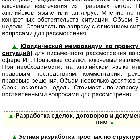
клю­че­вые извле­че­ния из правовых актов.
английском языке или англ./рус. Мнение по 
конкретных обстоятельств ситуации. Объем 5
недели. Стоимость по запросу с описанием ситуа
вопросами для рассмотрения.
▲
Юридический меморандум по проекту 
си­ту­а­ций)
для пись­мен­ного рас­смот­ре­ния во
сфере ИТ. Правовые ссылки, ключевые извлече
При необходимости, на английском языке или
правовым последствиям, комментарии, рек
правовые решения. Объем несколько десятков с
Срок несколько недель. Стоимость по запросу
поставленными вопросами для рассмотрения.
▲
Разработка сделок, договоров и докумен
ним
▲
▲
Устная разработка простых по структур