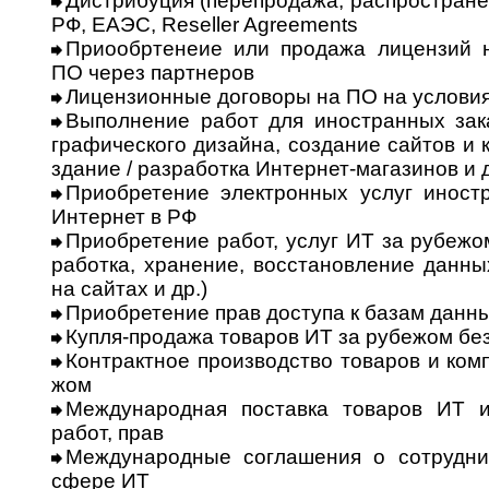
Дистрибуция (перепродажа, распростране
РФ, ЕАЭС, Reseller Agreements
Приообртенеие или продажа лицензий 
ПО через партнеров
Лицензионные договоры на ПО на условиях
Выполнение работ для иностранных заказч
гра­фи­чес­ко­го дизайна, создание сайтов и
зда­ние / разработка Интернет-магазинов и д
Приобретение электронных услуг иност
Ин­тер­нет в РФ
Приобретение работ, услуг ИТ за рубежом 
ра­бот­ка, хранение, восстановление данных
на сайтах и др.)
Приобретение прав доступа к базам данных
Купля-продажа товаров ИТ за рубежом без
Контрактное производство товаров и ком
жом
Международная поставка товаров ИТ и
работ, прав
Международные соглашения о сотруднич
сфере ИТ