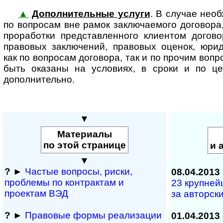
▲
Дополнительные услуги
. В случае необ
по вопросам вне рамок заклю­ча­е­мого договора
проработки представленного клиентом догово
правовых заключений, правовых оценок, юри
как по вопросам договора, так и по прочим вопр
быть оказаны на условиях, в сроки и по ц
дополнительно.
▼
Материалы
по этой странице
и 
▼
?
►
Частые вопросы, рис­ки,
08.04.2013
проблемы по конт­рактам и
23 крупней
проектам ВЭД
за авторск
?
►
Правовые формы реализации
01.04.2013