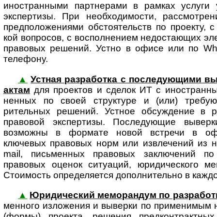
иностранными парт­не­рами в рам­ках услуги у
экспертизы. При необхо­димости, рассмот­ре
пред­по­ло­же­ни­ями обстоя­тельств по проекту, 
кой вопросов, с восполнением недо­ста­ющих эле
право­вых решений. Устно в офисе или по What
телефону.
▲
Устная разработка с последующими в
ак­там
для проектов и сделок ИТ с ино­ст­ран­ны
нен­ных по своей структуре и (или) требу
рительных решений. Устное обсуждение в р
правовой экспертизы. Последующие вывер
возможны в формате новой встречи в оф
ключевых правовых норм или извлечений из н
mail, письменных правовых заключений по
правовых оценок ситуаций, юридического ме
Стоимость определяется дополнительно в каждо
▲
Юридический меморандум по разработк
мен­но­го изло­же­ния и выверки по при­ме­ни­м
(формы) проекта, решения пред­конт­ракт­ны