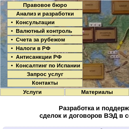
Правовое бюро
Анализ и разработки
• Консультации
• Валютный контроль
• Счета за рубежом
• Налоги в РФ
• Антисанкции РФ
• Консалтинг по Испании
Запрос услуг
Контакты
Услуги
Материалы
Разработка и поддерж
сделок и договоров ВЭД в 