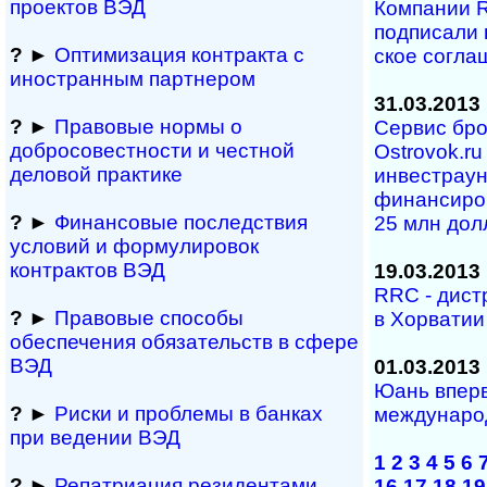
проектов ВЭД
Компании R
подписали н
?
►
Оптимизация контракта с
ское согла
иностранным партнером
31.03.2013
?
►
Правовые нормы о
Сервис бро
добросовестности и чест­ной
Ostrovok.ru
деловой практике
инвестраун
финансиро
?
►
Финансовые последствия
25 млн дол
условий и формулировок
контрактов ВЭД
19.03.2013
RRC - дист
?
►
Правовые способы
в Хорватии
обеспечения обяза­тельств в сфере
ВЭД
01.03.2013
Юань вперв
?
►
Риски и проблемы в банках
междунаро
при ведении ВЭД
1
2
3
4
5
6
?
►
Репатриация ре­зи­ден­та­ми
16
17
18
19