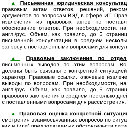
▲
Письменная юридическая консультац
пра­во­вым актам отве­тов, реше­ний, реко­мен­
аргументов по вопросам ВЭД в сфере ИТ. Пра
извлечения из правовых актов по постав
обоснование ответов. При необходимости, на
англ./рус. Объем, как правило, до 5 страни
письменной консультации в среднем несколь
запросу с поставленными вопросами для консул
▲
Правовые заключения по отде
письменных выводов по этим вопросам. Воп
должны быть связаны с конк­ретной ситуацие
характер. Правовые ссылки, ключевые извлече
выводы по вопросам. При необходимости, на
англ./рус. Объем, как правило, до 5 страни
правового заключения в среднем несколько дне
с поставленными вопросами для рассмотрения.
▲
Правовая оценка конкретной ситуаци
смот­ре­ния взаимосвязанных вопросов по ситуац
ких и (или) пред­по­ла­га­е­мых обстоятельств си