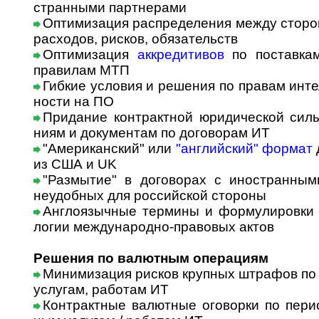
стран­ны­ми партнерами
Оптимизация распределения между сторон
расходов, рисков, обязательств
Оптимизация
аккредитивов
по поставкам
правилам МТП
Гибкие условия и решения по правам интел
нос­ти на ПО
Придание контрактной юридической силы
ни­ям и документам по договорам ИТ
"Американский" или
"английский" формат
из США и UK
"Размытие" в договорах с иностранным
неудобных для российской стороны
Англоязычные термины и формулировки И
ло­гии международно-правовых актов
Решения по валютным операциям
Минимизация рисков крупных штрафов п
услугам, работам ИТ
Контрактные валютные оговорки по период