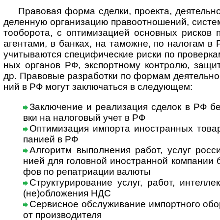
Правовая форма сделки, проекта, дея­те­ль­но­
де­лен­ную орга­ни­за­цию пра­во­от­но­ше­ний, сис­т
то­обо­рота, с опти­миза­цией основ­ных рис­ков 
аген­тами, в бан­ках, на тамо­жне, по нало­гам в Р
учи­ты­ва­ются спе­ци­фи­чес­кие риски по про­вер­к
ных орга­нов РФ, экспор­т­ному конт­ролю, защи
др. Пра­во­вые раз­ра­бо­тки по фор­мам дея­тель­но­
ний в РФ могут заклю­ча­ться в сле­дую­щем:
Заключение и реализация сделок в РФ без 
вки на нало­го­вый учет в РФ
Оптимизация импорта иностранных товар
па­нией в РФ
Алгоритм выполнения работ, услуг росси
нией для голов­ной ино­ст­ран­ной ком­па­нии
фов по репат­риа­ции валюты
Структурирование услуг, работ, интеллек­
(не)об­ло­же­ния НДС
Сервисное обслуживание импортного обору­
от про­из­во­ди­теля