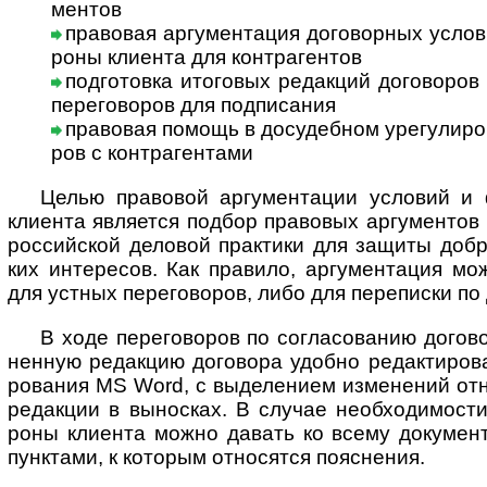
ментов
правовая аргументация договорных условий
роны кли­ента для контр­агентов
подготовка итоговых редакций договоров и
пере­го­во­ров для под­пи­сания
правовая помощь в досудебном урегу­ли­ро­ва
ров с контр­агентами
Целью правовой аргументации условий и фо
кли­ента явля­ется под­бор пра­во­вых аргу­мен­тов
рос­сий­ской дело­вой прак­тики для защиты доб­ро
ких инте­ре­сов. Как пра­вило, аргу­мен­та­ция мо
для уст­ных пере­го­во­ров, либо для пере­писки по 
В ходе переговоров по согласованию догово
нен­ную редак­цию дого­вора удо­бно редак­тиро­в
ро­ва­ния MS Word, с выде­ле­нием изме­не­ний отно
редак­ции в выно­сках. В слу­чае необ­хо­ди­мо­сти
роны кли­ента можно давать ко всему доку­ме­нт
пунк­тами, к кото­рым отно­ся­тся пояс­нения.