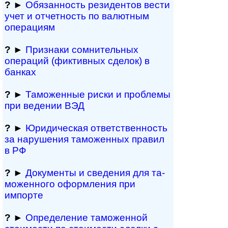
?
►
Обязанность резиден­тов вести
учет и отчетность по валютным
операциям
?
►
Признаки сомнитель­ных
операций (фиктивных сделок) в
банках
?
►
Таможенные риски и проблемы
при ведении ВЭД
?
►
Юридическая ответственность
за нарушения таможенных правил
в РФ
?
►
Документы и све­де­ния для та­
мо­жен­но­го офор­м­ле­ния при
импорте
?
►
Определение таможенной