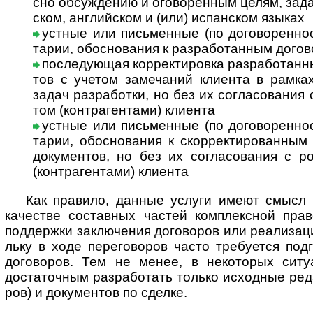
сно обсуж­де­нию и ого­во­рен­ным целям, зада­
ском, анг­лий­ском и (или) испан­ском языках
устные или письменные (по договоренности
та­рии, обо­с­но­ва­ния к раз­ра­бо­тан­ным дого
последующая корректировка разработанны
тов с уче­том заме­ча­ний кли­ента в рам­ка
задач раз­ра­бо­тки, но без их согла­со­ва­ния 
том (контр­аген­тами) кли­ента
устные или письменные (по договоренност
та­рии, обо­с­но­ва­ния к скор­рек­ти­ро­ван­ны
доку­мен­тов, но без их согла­со­ва­ния с ро
(контр­аген­тами) клиента
Как правило, данные услуги имеют смысл не
каче­стве состав­ных час­тей комп­лекс­ной пра­в
под­дер­жки заклю­че­ния дого­во­ров или реали­зац
льку в ходе пере­гово­ров часто тре­буе­тся под­
дого­воров. Тем не менее, в неко­то­рых ситу
доста­точ­ным разра­бо­тать только исход­ные реда
ров) и доку­мен­тов по сделке.