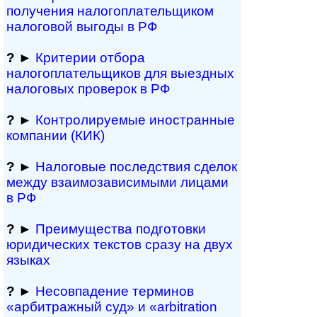
получения налогоплательщиком
налоговой выгоды в РФ
?
►
Критерии отбора
налогоплательщиков для выездных
налоговых проверок в РФ
?
►
Контролируемые иностранные
компании (КИК)
?
►
Налоговые последствия сделок
между взаимозави­симыми лицами
в РФ
?
►
Преимущества под­гото­вки
юри­ди­чес­ких тек­с­тов сразу на двух
языках
?
►
Несовпадение терминов
«арбитражный суд» и «arbitration