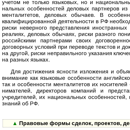
уче­том не только язы­ковых, но и нацио­наль­ны
наль­ных особен­ностей дело­вых парт­неров из 
мента­лите­тов, дело­вых обы­чаев. В осо­бен­н
квали­фици­ро­ван­ной дея­тель­ности в РФ необ­хо
риски невер­ного пред­став­ления ино­ст­ран­ных 
реа­лиях, дело­вых обы­чаях, риски раз­ного пони
рос­сий­скими парт­не­рами своих дого­ворен­н
дого­ворных усло­вий при пере­воде текс­тов и до
на дру­гой, риски непра­виль­ного ука­за­ния ключе
на раз­ных языках.
Для достижения ясности изложения и объясн
вни­ма­ние как язы­ко­вые осо­бен­но­сти анг­лий­ск
так и осо­бен­но­сти мен­та­ли­те­тов их носи­те­лей
ни­ма­те­лей, дирек­то­ров ком­па­ний и пред­ста
учре­ди­те­лей, их нацио­наль­ных осо­бен­нос­тей
зна­ний об РФ.
▲
Правовые формы сделок, проектов, де