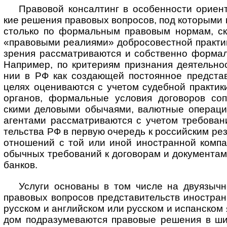
Правовой консалтинг в особенности ориентир
кие реше­ния пра­во­вых воп­ро­сов, под кото­рыми
сто­лько по фор­маль­ным пра­во­вым нор­мам, ско
«пра­во­выми реа­ли­ями» добро­совест­ной прак­т
зре­ния рас­смат­рива­ются и собст­венно фор­маль
Напри­мер, по крите­риям приз­на­ния дея­тель­но
нии в РФ как созда­ющей пос­тоян­ное пред­став
целях оцени­ва­ются с уче­том судеб­ной прак­тики
орга­нов, фор­маль­ные усло­вия дого­во­ров сопо
скими дело­выми обы­ча­ями, валют­ные опе­ра­ци
аген­тами рас­смат­рива­ются с уче­том тре­бо­ва­н
тель­ства РФ в пер­вую оче­редь к рос­сий­ским рез
отно­шений с той или иной ино­ст­ран­ной ком­па
обыч­ных тре­бо­ва­ний к дого­во­рам и доку­мен­та
банков.
Услуги основаны в том числе на двуязычн
пра­во­вых воп­ро­сов пред­ста­ви­тельств ино­ст­ра
рус­ском и анг­лий­ском или рус­ском и испан­ском 
дом под­разу­мева­ются пра­во­вые реше­ния в ш