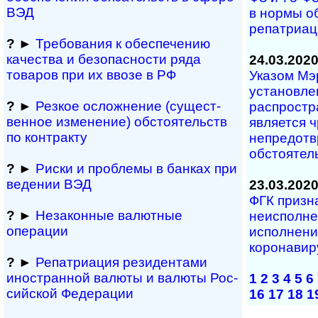
ВЭД
в нормы о
репатриац
?
►
Требования к обеспечению
качества и безопасности ряда
24.03.202
товаров при их ввозе в РФ
Указом Мэ
установле
?
►
Резкое осложнение (сущест­
распростр
вен­ное измене­ние) обсто­ятельств
является 
по контракту
непредот
обстоятел
?
►
Риски и проблемы в банках при
ведении ВЭД
23.03.202
ФГК призн
?
►
Незаконные валютные
неисполне
операции
исполнени
коронавир
?
►
Репатриация ре­зи­ден­та­ми
иностранной ва­лю­ты и валюты Рос­
1
2
3
4
5
6
сий­ской Федерации
16
17
18
1