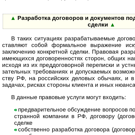
▲
Разработка договоров и доку­мен­тов под 
сделки
▲
В таких ситуациях разрабатываемые договор
став­ляют собой фор­маль­ное выра­же­ние искус
заклю­че­нию конк­рет­ной сде­лки. Право­вая раз­р
имею­щихся дого­ворен­нос­тях сто­рон, общих нам
исходя из их пред­дого­вор­ной пере­пи­ски и уст­н
за­тель­ных тре­бо­ва­ниях и допус­кае­мых воз­мож­
ству РФ, на рос­сий­ских дело­вых обы­чаях, и в 
зада­чах, рис­ках сто­роны кли­ента и иных нюан­с
В данные правовые услуги могут входить:
предварительное обсуждение вопросов по к
ст­ран­ной ком­па­нии в РФ, дого­вору (дого­
сделке
собственно разработка договора (договоро