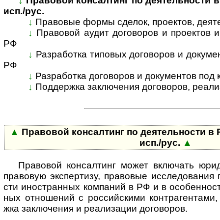
↓
Правовой консалтинг по деятельности в Р
исп./рус.
↓
Правовые формы сделок, проектов, деятел
↓
Правовой аудит договоров и проектов ино
РФ
↓
Разработка типовых договоров и документо
РФ
↓
Разработка договоров и документов под к
↓
Поддержка заключения договоров, реали­за
▲
Правовой консалтинг по деятельности в Р
исп./рус.
▲
Правовой консалтинг может включать юридич
пра­во­вую экс­пер­тизу, право­вые иссле­до­ва­ния 
сти ино­ст­ран­ных ком­паний в РФ и в осо­бен­нос
ных отно­шений с рос­сийс­кими контр­аген­тами
жка заклю­чения и реа­ли­зации дого­воров.