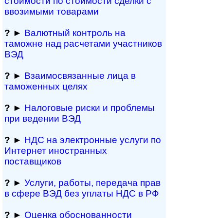
стоимости по стоимости сделки с
ввозимыми товарами
?
►
Валютный контроль на
таможне над рас­че­та­ми участников
ВЭД
?
►
Взаимосвязанные лица в
таможенных целях
?
►
Налоговые риски и проблемы
при ведении ВЭД
?
►
НДС на электронные услуги по
Интернет иностранных
поставщиков
?
►
Услуги, работы, пе­ре­да­ча прав
в сфере ВЭД без уплаты НДС в РФ
?
►
Оценка обосно­ванности