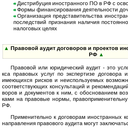
Дистрибуция иностранного ПО в РФ с ос
Формы финансирования деятельности доч
Организация представительства иностран
послед­ст­вий приз­на­ния нали­чия пос­то­ян­но
нало­го­вых целях
▲
Правовой аудит договоров и проектов ино­с
РФ
▲
Правовой или юридический аудит - это услов­
кса пра­во­вых услуг по экс­пер­тизе дого­вора и
имею­щи­хся рис­ков и неис­по­ль­зу­е­мых воз­мож­
соот­вет­ст­вую­щих кон­суль­та­ций и реко­мен­да­ци
во­ров и доку­мен­тов к ним, с обо­сно­ва­нием в
ками на пра­во­вые нормы, пра­во­при­ме­ни­те­ль­н
РФ.
Применительно к договорам иностранных ком
нап­рав­ле­ния пра­во­вого аудита могут заклю­ча­т