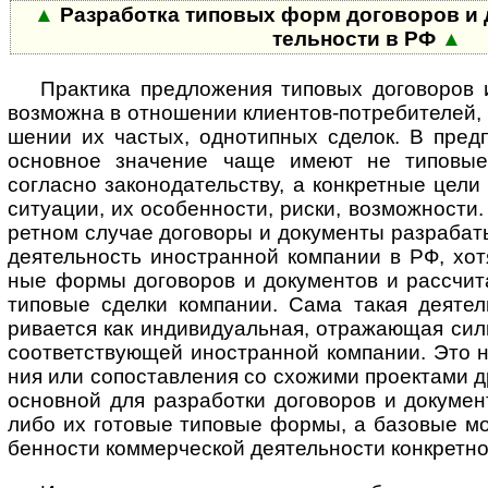
▲
Разработка типовых форм договоров и до
тель­но­сти в РФ
▲
Практика предложения типовых договоров ил
возмо­жна в отно­ше­нии кли­ен­тов-­пот­ре­би­те­лей,
ше­нии их час­тых, одно­тип­ных сде­лок. В пред­
основ­ное значе­ние чаще имеют не типо­вые 
согла­сно зако­но­да­тель­ству, а конк­рет­ные цели
ситу­ации, их осо­бен­ности, риски, возмож­ности.
рет­ном слу­чае дого­воры и доку­менты разра­бат
дея­тель­ность ино­ст­ран­ной ком­па­нии в РФ, хо
ные формы дого­воров и доку­мен­тов и рассчи­т
типо­вые сде­лки ком­пании. Сама такая дея­тел
рива­ется как инди­виду­аль­ная, отра­жа­ющая си
соот­вет­ст­вую­щей ино­ст­ран­ной ком­па­нии. Это
ния или сопо­став­ле­ния со схо­жими про­ек­тами д
основ­ной для раз­рабо­тки дого­во­ров и доку­мен
либо их гото­вые типо­вые формы, а базо­вые мо
бен­ности ком­мер­чес­кой дея­тель­но­сти конк­рет­н