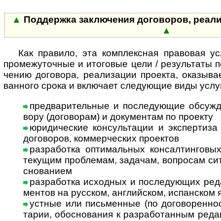
▲
Поддержка заключения договоров, реализа
▲
Как правило, эта комплексная правовая услу
про­ме­жу­точ­ные и ито­го­вые цели / резу­ль­таты 
че­нию дого­вора, реали­за­ции про­екта, ока­зыва­
ван­ного срока и вклю­чает сле­дую­щие виды услу
предварительные и последующие обсужде
вору (дого­во­рам) и доку­мен­там по проекту
юридические консультации и экспертиза 
дого­во­ров, ком­мер­чес­ких про­ектов
разработка оптимальных консалтинговых
теку­щим проб­ле­мам, зада­чам, воп­ро­сам сит
сно­ванием
разработка исходных и последующих редак
мен­тов на рус­ском, анг­лий­ском, испан­ском
устные или письменные (по договорен­но­ст
та­рии, обо­сно­ва­ния к раз­ра­бо­тан­ным реда