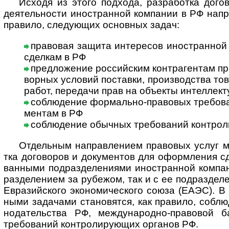
Исходя из этого подхода, разработка догов
дея­тель­но­сти ино­ст­ран­ной ком­па­нии в РФ нап
пра­вило, следу­ющих основ­ных задач:
правовая защита интересов иностранной 
сдел­кам в РФ
предложение российским контрагентам пр
вор­ных усло­вий пос­та­вки, про­из­вод­ства то
работ, пере­дачи прав на объ­екты интел­лек­ту
соблюдение формально-правовых требован
мен­там в РФ
соблюдение обычных требований контро
Отдельным направлением правовых услуг мо
тка дого­во­ров и доку­мен­тов для офор­м­ле­ния 
ван­ными под­раз­деле­ни­ями ино­ст­ран­ной ком­па
раз­деле­нием за рубе­жом, так и с ее под­раз­деле
Евра­зий­ского эко­но­ми­чес­кого союза (ЕАЭС). В 
ными зада­чами стано­вятся, как пра­вило, соблю­д
нода­тель­ства РФ, между­народно-­право­во
требо­ваний конт­роли­рую­щих орга­нов РФ.