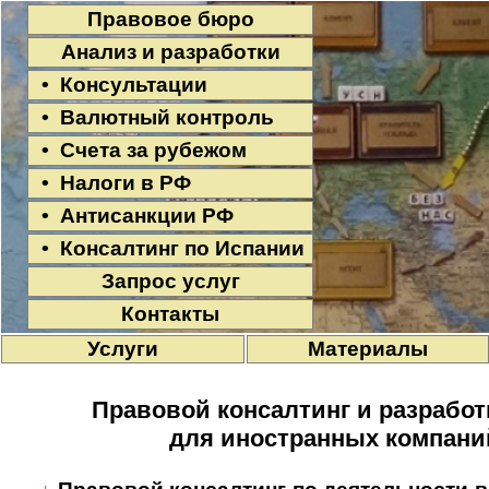
Правовое бюро
Анализ и разработки
• Консультации
• Валютный контроль
• Счета за рубежом
• Налоги в РФ
• Антисанкции РФ
• Консалтинг по Испании
Запрос услуг
Контакты
Услуги
Материалы
Правовой консалтинг и разработ
для иностранных компани