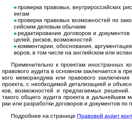
проверка правовых, внутрироссийских риск
ектам
проверка правовых возможностей по закон
сий­ским дело­вым обы­чаям
редактирование договоров и документов а
целей, рис­ков, воз­мож­ностей
комментарии, обоснования, аргументация к
во­ров, в том числе на анг­лий­ском или испа
Применительно к проектам иностранных комп
пра­во­вого аудита в основ­ном зак­лю­ча­ется в пре­
кого мемо­ран­дума или пра­во­вого заклю­че­ния 
про­екта, с необ­хо­ди­мой дета­ли­за­цией и объ­яс
ков, воз­мож­нос­тей и пред­ла­гае­мых реше­ний.
такого общего аудита про­екта в даль­ней­шем м
рки или раз­рабо­тки дого­во­ров и доку­мен­тов по п
Подробнее на странице
Пра­во­вой аудит конт