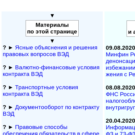
▼
Материалы
по этой странице
и 
▼
?
►
Ясные объяснения и решения
09.08.202
правовых вопросов ВЭД
Минфин Ро
денонсаци
?
►
Валютно-финансовые условия
избежании 
контракта ВЭД
же­ния с Р
?
►
Транспортные условия
08.08.202
контракта ВЭД
ФНС Росси
налогооб
?
►
Документооборот по контракту
внутригру
ВЭД
20.04.202
?
►
Правовые способы
Информаци
обеспечения обяза­тельств в сфере
ФЗ и 73-Ф