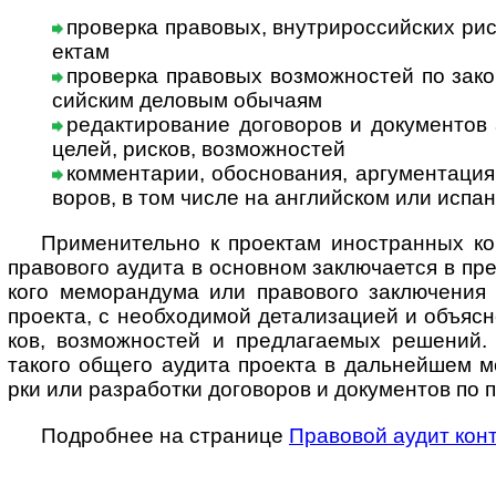
проверка правовых, внутрироссийских риск
ектам
проверка правовых возможностей по закон
сий­ским дело­вым обы­чаям
редактирование договоров и документов а
целей, рис­ков, воз­мож­ностей
комментарии, обоснования, аргументация к
во­ров, в том числе на анг­лий­ском или испа
Применительно к проектам иностранных комп
пра­во­вого аудита в основ­ном зак­лю­ча­ется в пре­
кого мемо­ран­дума или пра­во­вого заклю­че­ния 
про­екта, с необ­хо­ди­мой дета­ли­за­цией и объ­яс
ков, воз­мож­нос­тей и пред­ла­гае­мых реше­ний.
такого общего аудита про­екта в даль­ней­шем м
рки или раз­рабо­тки дого­во­ров и доку­мен­тов по п
Подробнее на странице
Пра­во­вой аудит конт