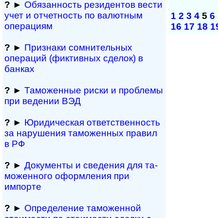
?
►
Обязанность резиден­тов вести
учет и отчетность по валютным
1
2
3
4
5
6
операциям
16
17
18
1
?
►
Признаки сомнитель­ных
операций (фиктивных сделок) в
банках
?
►
Таможенные риски и проблемы
при ведении ВЭД
?
►
Юридическая ответственность
за нарушения таможенных правил
в РФ
?
►
Документы и све­де­ния для та­
мо­жен­но­го офор­м­ле­ния при
импорте
?
►
Определение таможенной