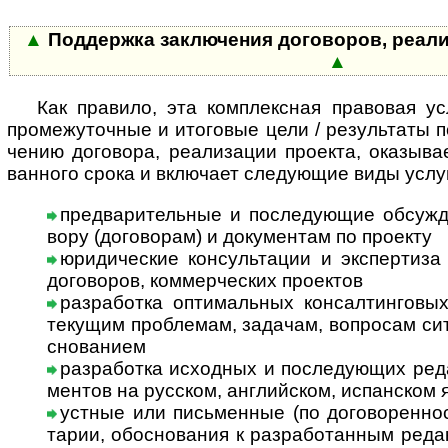
▲
Поддержка заключения договоров, реализа
▲
Как правило, эта комплексная правовая услу
про­ме­жу­точ­ные и ито­го­вые цели / резу­ль­таты 
че­нию дого­вора, реали­за­ции про­екта, ока­зыва­
ван­ного срока и вклю­чает сле­дую­щие виды услу
предварительные и последующие обсужде
вору (дого­во­рам) и доку­мен­там по проекту
юридические консультации и экспертиза 
дого­во­ров, ком­мер­чес­ких про­ектов
разработка оптимальных консалтинговых
теку­щим проб­ле­мам, зада­чам, воп­ро­сам сит
сно­ванием
разработка исходных и последующих редак
мен­тов на рус­ском, анг­лий­ском, испан­ском
устные или письменные (по договорен­но­ст
та­рии, обо­сно­ва­ния к раз­ра­бо­тан­ным реда