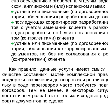
сно обсуж­де­нию и ого­во­рен­ным целям, зада­
ском, анг­лий­ском и (или) испан­ском языках
устные или письменные (по договоренности
та­рии, обо­с­но­ва­ния к раз­ра­бо­тан­ным дого
последующая корректировка разработанны
тов с уче­том заме­ча­ний кли­ента в рам­ка
задач раз­ра­бо­тки, но без их согла­со­ва­ния 
том (контр­аген­тами) кли­ента
устные или письменные (по договоренност
та­рии, обо­с­но­ва­ния к скор­рек­ти­ро­ван­ны
доку­мен­тов, но без их согла­со­ва­ния с ро
(контр­аген­тами) клиента
Как правило, данные услуги имеют смысл не
каче­стве состав­ных час­тей комп­лекс­ной пра­в
под­дер­жки заклю­че­ния дого­во­ров или реали­зац
льку в ходе пере­гово­ров часто тре­буе­тся под­
дого­воров. Тем не менее, в неко­то­рых ситу
доста­точ­ным разра­бо­тать только исход­ные реда
ров) и доку­мен­тов по сделке.