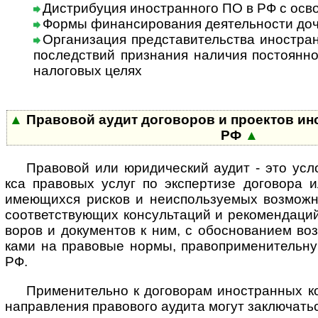
Дистрибуция иностранного ПО в РФ с ос
Формы финансирования деятельности доч
Организация представительства иностран
послед­ст­вий приз­на­ния нали­чия пос­то­ян­но
нало­го­вых целях
▲
Правовой аудит договоров и проектов ино­с
РФ
▲
Правовой или юридический аудит - это услов­
кса пра­во­вых услуг по экс­пер­тизе дого­вора и
имею­щи­хся рис­ков и неис­по­ль­зу­е­мых воз­мож­
соот­вет­ст­вую­щих кон­суль­та­ций и реко­мен­да­ци
во­ров и доку­мен­тов к ним, с обо­сно­ва­нием в
ками на пра­во­вые нормы, пра­во­при­ме­ни­те­ль­н
РФ.
Применительно к договорам иностранных ком
нап­рав­ле­ния пра­во­вого аудита могут заклю­ча­т