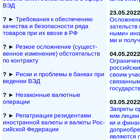
ВЭД
23.05.202
?
►
Требования к обеспечению
Осложнения
качества и безопасности ряда
за­тельств 
товаров при их ввозе в РФ
ны­ми» ино­
ми и по­лу­ч
?
►
Резкое осложнение (сущест­
вен­ное измене­ние) обсто­ятельств
04.05.202
по контракту
Ограничен
российским
?
►
Риски и проблемы в банках при
своим учас­т
ведении ВЭД
свя­зан­ным
государст
?
►
Незаконные валютные
операции
03.05.202
Запреты орг
?
►
Репатриация ре­зи­ден­та­ми
ким ли­цам
иностранной ва­лю­ты и валюты Рос­
ки и фи­нан
сий­ской Федерации
до­при­об­ре
яв­ля­ют­ся