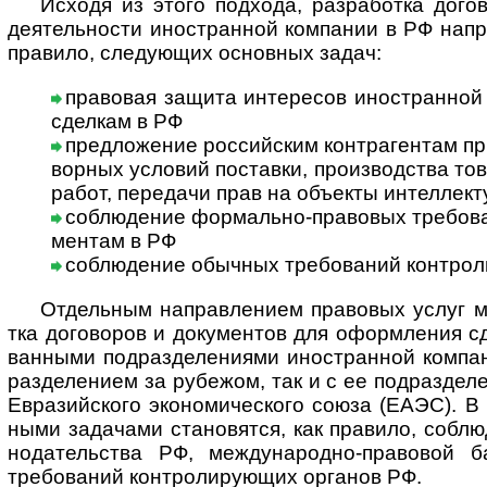
Исходя из этого подхода, разработка догов
дея­тель­но­сти ино­ст­ран­ной ком­па­нии в РФ нап
пра­вило, следу­ющих основ­ных задач:
правовая защита интересов иностранной 
сдел­кам в РФ
предложение российским контрагентам пр
вор­ных усло­вий пос­та­вки, про­из­вод­ства то
работ, пере­дачи прав на объ­екты интел­лек­ту
соблюдение формально-правовых требован
мен­там в РФ
соблюдение обычных требований контро
Отдельным направлением правовых услуг мо
тка дого­во­ров и доку­мен­тов для офор­м­ле­ния 
ван­ными под­раз­деле­ни­ями ино­ст­ран­ной ком­па
раз­деле­нием за рубе­жом, так и с ее под­раз­деле
Евра­зий­ского эко­но­ми­чес­кого союза (ЕАЭС). В 
ными зада­чами стано­вятся, как пра­вило, соблю­д
нода­тель­ства РФ, между­народно-­право­во
требо­ваний конт­роли­рую­щих орга­нов РФ.