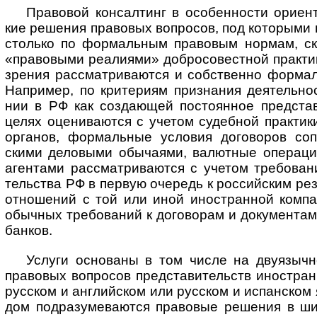
Правовой консалтинг в особенности ориентир
кие реше­ния пра­во­вых воп­ро­сов, под кото­рыми
сто­лько по фор­маль­ным пра­во­вым нор­мам, ско
«пра­во­выми реа­ли­ями» добро­совест­ной прак­т
зре­ния рас­смат­рива­ются и собст­венно фор­маль
Напри­мер, по крите­риям приз­на­ния дея­тель­но
нии в РФ как созда­ющей пос­тоян­ное пред­став
целях оцени­ва­ются с уче­том судеб­ной прак­тики
орга­нов, фор­маль­ные усло­вия дого­во­ров сопо
скими дело­выми обы­ча­ями, валют­ные опе­ра­ци
аген­тами рас­смат­рива­ются с уче­том тре­бо­ва­н
тель­ства РФ в пер­вую оче­редь к рос­сий­ским рез
отно­шений с той или иной ино­ст­ран­ной ком­па
обыч­ных тре­бо­ва­ний к дого­во­рам и доку­мен­та
банков.
Услуги основаны в том числе на двуязычн
пра­во­вых воп­ро­сов пред­ста­ви­тельств ино­ст­ра
рус­ском и анг­лий­ском или рус­ском и испан­ском 
дом под­разу­мева­ются пра­во­вые реше­ния в ш