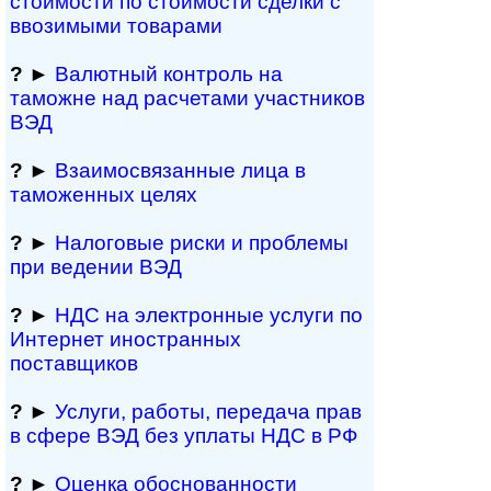
стоимости по стоимости сделки с
ввозимыми товарами
?
►
Валютный контроль на
таможне над рас­че­та­ми участников
ВЭД
?
►
Взаимосвязанные лица в
таможенных целях
?
►
Налоговые риски и проблемы
при ведении ВЭД
?
►
НДС на электронные услуги по
Интернет иностранных
поставщиков
?
►
Услуги, работы, пе­ре­да­ча прав
в сфере ВЭД без уплаты НДС в РФ
?
►
Оценка обосно­ванности