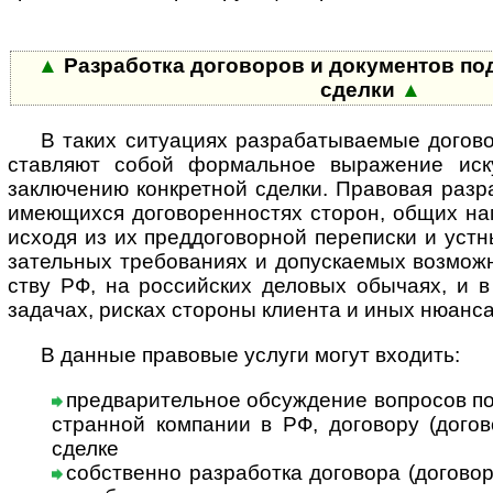
▲
Разработка договоров и доку­мен­тов под 
сделки
▲
В таких ситуациях разрабатываемые договор
став­ляют собой фор­маль­ное выра­же­ние искус
заклю­че­нию конк­рет­ной сде­лки. Право­вая раз­р
имею­щихся дого­ворен­нос­тях сто­рон, общих нам
исходя из их пред­дого­вор­ной пере­пи­ски и уст­н
за­тель­ных тре­бо­ва­ниях и допус­кае­мых воз­мож­
ству РФ, на рос­сий­ских дело­вых обы­чаях, и в 
зада­чах, рис­ках сто­роны кли­ента и иных нюан­с
В данные правовые услуги могут входить:
предварительное обсуждение вопросов по к
ст­ран­ной ком­па­нии в РФ, дого­вору (дого­
сделке
собственно разработка договора (договоро