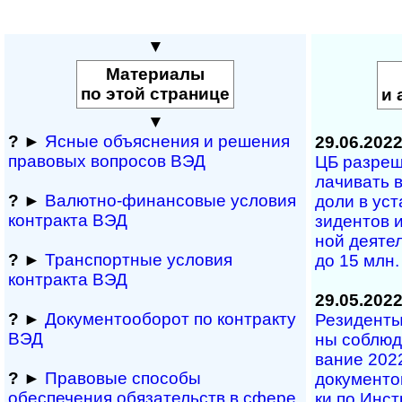
▼
Материалы
по этой странице
и 
▼
?
►
Ясные объяснения и решения
29.06.202
правовых вопросов ВЭД
ЦБ разреши
ла­чи­вать 
?
►
Валютно-финансовые условия
до­ли в ус­
контракта ВЭД
зи­ден­тов и
ной де­я­те
?
►
Транспортные условия
до 15 млн.
контракта ВЭД
29.05.202
?
►
Документооборот по контракту
Резиденты и
ВЭД
ны со­блюд­
ва­ние 2022
?
►
Правовые способы
до­ку­мен­т
обеспечения обяза­тельств в сфере
ки по Ин­с