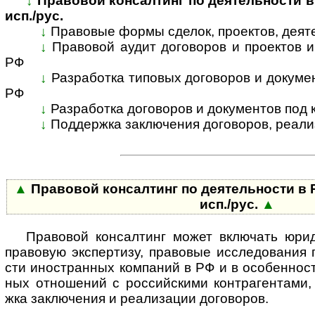
↓
Правовой консалтинг по деятельности в Р
исп./рус.
↓
Правовые формы сделок, проектов, деятел
↓
Правовой аудит договоров и проектов ино
РФ
↓
Разработка типовых договоров и документо
РФ
↓
Разработка договоров и документов под к
↓
Поддержка заключения договоров, реали­за
▲
Правовой консалтинг по деятельности в Р
исп./рус.
▲
Правовой консалтинг может включать юридич
пра­во­вую экс­пер­тизу, право­вые иссле­до­ва­ния 
сти ино­ст­ран­ных ком­паний в РФ и в осо­бен­нос
ных отно­шений с рос­сийс­кими контр­аген­тами
жка заклю­чения и реа­ли­зации дого­воров.