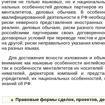
уче­том не только язы­ковых, но и нацио­наль­ны
наль­ных особен­ностей дело­вых парт­неров из 
мента­лите­тов, дело­вых обы­чаев. В осо­бен­н
квали­фици­ро­ван­ной дея­тель­ности в РФ необ­хо
риски невер­ного пред­став­ления ино­ст­ран­ных 
реа­лиях, дело­вых обы­чаях, риски раз­ного пони
рос­сий­скими парт­не­рами своих дого­ворен­н
дого­ворных усло­вий при пере­воде текс­тов и до
на дру­гой, риски непра­виль­ного ука­за­ния ключе
на раз­ных языках.
Для достижения ясности изложения и объясн
вни­ма­ние как язы­ко­вые осо­бен­но­сти анг­лий­ск
так и осо­бен­но­сти мен­та­ли­те­тов их носи­те­лей
ни­ма­те­лей, дирек­то­ров ком­па­ний и пред­ста
учре­ди­те­лей, их нацио­наль­ных осо­бен­нос­тей
зна­ний об РФ.
▲
Правовые формы сделок, проектов, де