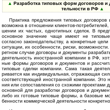
▲
Разработка типовых форм договоров и до
тель­но­сти в РФ
▲
Практика предложения типовых договоров ил
возмо­жна в отно­ше­нии кли­ен­тов-­пот­ре­би­те­лей,
ше­нии их час­тых, одно­тип­ных сде­лок. В пред­
основ­ное значе­ние чаще имеют не типо­вые 
согла­сно зако­но­да­тель­ству, а конк­рет­ные цели
ситу­ации, их осо­бен­ности, риски, возмож­ности.
рет­ном слу­чае дого­воры и доку­менты разра­бат
дея­тель­ность ино­ст­ран­ной ком­па­нии в РФ, хо
ные формы дого­воров и доку­мен­тов и рассчи­т
типо­вые сде­лки ком­пании. Сама такая дея­тел
рива­ется как инди­виду­аль­ная, отра­жа­ющая си
соот­вет­ст­вую­щей ино­ст­ран­ной ком­па­нии. Это
ния или сопо­став­ле­ния со схо­жими про­ек­тами д
основ­ной для раз­рабо­тки дого­во­ров и доку­мен
либо их гото­вые типо­вые формы, а базо­вые мо
бен­ности ком­мер­чес­кой дея­тель­но­сти конк­рет­н