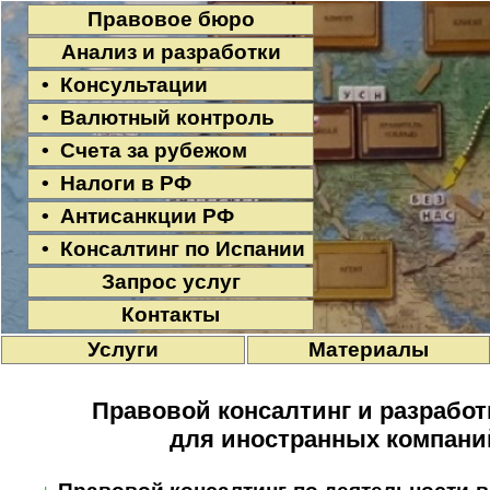
Правовое бюро
Анализ и разработки
• Консультации
• Валютный контроль
• Счета за рубежом
• Налоги в РФ
• Антисанкции РФ
• Консалтинг по Испании
Запрос услуг
Контакты
Услуги
Материалы
Правовой консалтинг и разработ
для иностранных компани