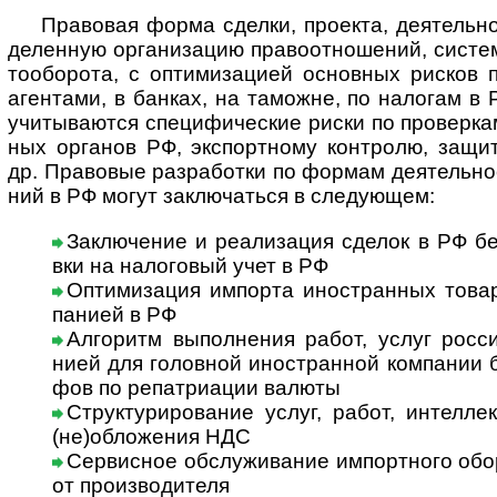
Правовая форма сделки, проекта, дея­те­ль­но­
де­лен­ную орга­ни­за­цию пра­во­от­но­ше­ний, сис­т
то­обо­рота, с опти­миза­цией основ­ных рис­ков 
аген­тами, в бан­ках, на тамо­жне, по нало­гам в Р
учи­ты­ва­ются спе­ци­фи­чес­кие риски по про­вер­к
ных орга­нов РФ, экспор­т­ному конт­ролю, защи
др. Пра­во­вые раз­ра­бо­тки по фор­мам дея­тель­но­
ний в РФ могут заклю­ча­ться в сле­дую­щем:
Заключение и реализация сделок в РФ без 
вки на нало­го­вый учет в РФ
Оптимизация импорта иностранных товар
па­нией в РФ
Алгоритм выполнения работ, услуг росси
нией для голов­ной ино­ст­ран­ной ком­па­нии
фов по репат­риа­ции валюты
Структурирование услуг, работ, интеллек­
(не)об­ло­же­ния НДС
Сервисное обслуживание импортного обору­
от про­из­во­ди­теля