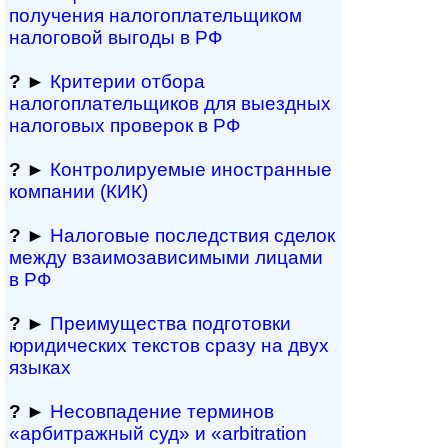
получения налогоплательщиком
налоговой выгоды в РФ
?
►
Критерии отбора
налогоплательщиков для выездных
налоговых проверок в РФ
?
►
Контролируемые иностранные
компании (КИК)
?
►
Налоговые последствия сделок
между взаимозави­симыми лицами
в РФ
?
►
Преимущества под­гото­вки
юри­ди­чес­ких тек­с­тов сразу на двух
языках
?
►
Несовпадение терминов
«арбитражный суд» и «arbitration